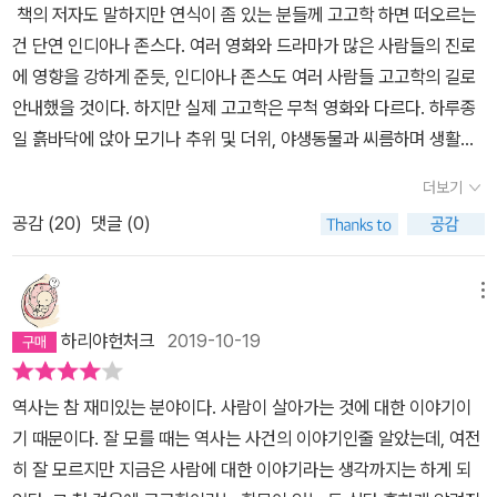
이 살았던 모습을 상상하고 느낄 수 있을 때, 그들이 단순한 유물이 아
책의 저자도 말하지만 연식이 좀 있는 분들께 고고학 하면 떠오르는
======(22)고고학은쉽게 설명하면, 유물을 연구해서 과거 사람
닌 지금의 우리와 전연 다를 것 없었던 사람들인 걸 알게 된다는 걸,
건 단연 인디아나 존스다. 여러 영화와 드라마가 많은 사람들의 진로
들의 살아가는 모습, 지식, 문화 등을 밝히는 것이다. 인간은 왜 그렇
우리는 알게 된다. 이 책 『강인욱의 고고학 여행』에는 과거는 어떤 식
에 영향을 강하게 준듯, 인디아나 존스도 여러 사람들 고고학의 길로
게 과거 사람들의 모습에관심이 많았을까? 단순한 호기심 때문에?
으로 현재에 이어졌는가라는 화두가 거대한 줄기로 뻗어 있으며, 이
안내했을 것이다. 하지만 실제 고고학은 무척 영화와 다르다. 하루종
그렇지 않다. 그건 바로 과거를 생각하고, 이를 통해 미래를 예측하는
에 대한 질문과 대답들이 열매처럼 매달려 있다. 이 문답과 사색의 과
일 흙바닥에 앉아 모기나 추위 및 더위, 야생동물과 씨름하며 생활한
인류의 진화하는숙명에 기인한다.==================위
정은 지금의 시대를 바라보는 색다른 관점을 우리에게 선사한다. 과
다. 야전생활과 다름 없는 것이다. 그렇다고 뭐 대단한 걸 파내는 거도
에서 이야기한 것처럼 유물을통해서 과거 사람들의 모든 것을 밝히는
거를 더 알아갈수록 새로운 현재를 만들어갈 수 있다는 이 놀라운 역
더보기
아니다. 대부분의 고고학적 발견은 보물찾기와는 다른 것이다. 실제
것이 고고학이라는 것이래. 그래서 이 책은 유물로 알 수 있는옛 사람
설은 지금의 이 시대에 시사하는 바가 작지 않다. 이 책을 통해 고고학
공감 (
20
)
댓글 (0)
인디아나존스처럼 다른 나라에 자기 맘대로 가서 여러 사람 때려패고
들의 이것 저것들을 하나씩 이야기해주고 있단다. 그렇다면 옛사람의
이 고루하고 쓸모없는 학문이 아니라 우리의 지금을 더 풍성하게 해
죽이며, 보물을 탈취하는 것은 범죄행위에 다름아니다. 제국주의적
흔적이 많이 남겨져 있는 유물은어떤 것일까? 그것은 바로 무덤이란
주는 영양분이라는 것을 확인한다면, 삶이 좀 더 높고 드넓어지게 될
시각이 매우 강하게 반영된 영화인데 그래도 사람들의 모험욕을 자극
메뉴
다. 이 무덤이라는 것은사후 세계를 꿈꾸고 영생을 갈구하기 때문에
것이다.
하는 맛이 있긴하다. 책은 고고학적 지식과 고고학자가 현장에서 느
생겨난 것이라고 했어. 그리고 무덤에 시신과 함께 남겨진유물을 통
하리야헌처크
2019-10-19
끼는 마음을 잘 버무렸다. 읽기 쉽고 재밌다. 물론 고고학 지식을 많이
해서 그 시대의 생활을 추측하게 된단다.================
기대한 사람에겐 다소 아쉬울수 있겠다. 들어가보자. 1. 죽음 인간은
==(44)앞에서도말했듯이 고고학 하면 일반인들이 떠올리는 보물찾
역사는 참 재미있는 분야이다. 사람이 살아가는 것에 대한 이야기이
스스로 유한한 존재임을 인식하고 죽음을 자각하며 두려워한다. 모든
기의 실상은 사실 죽은 사람을 위해서 넣어놓은 마지막 선물이다. 죽
기 때문이다. 잘 모를 때는 역사는 사건의 이야기인줄 알았는데, 여전
것이 사라질 죽음만을 인식한다면 사회가 제대로 돌아갈리 없다. 죽
은자를 위한 선물 그리고 영생을 갈구하는 인간의 영원한 화두를 무
히 잘 모르지만 지금은 사람에 대한 이야기라는 생각까지는 하게 되
음의 극복방안으로 고대인들은 무덤을 만들어냈다. 죽은자와 그 영혼
덤에서 찾을 수 있는 것이다. 고대 메소포타미아의길가메시 서사시,