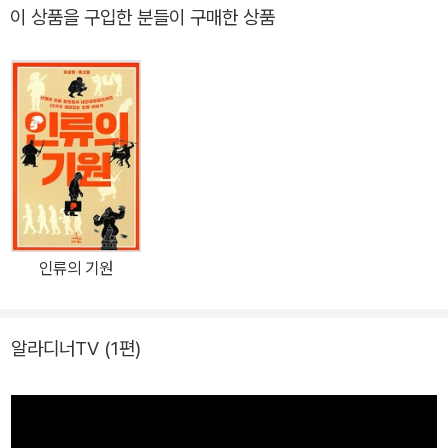
지만 이 책에 나오는 이야기는 그 어느 쪽도 아니다. 이 책에는 한 고
이 상품을 구입한 분들이 구매한 상품
고학자가 유물을 발굴하는 과정에서 겪은 직접 체험과 그를 통해 깨
닫게 된 생생한 삶의 지혜가 녹아 있다. 여기에는 삶의 희로애락이 있
고, 과거로부터 현재에 이어지는 역사의 계보가 있으며, 우리 인류가
살아갈 미래를 향한 애정 어린 제언이 들어 있다. 과거의 유물은 단순
한 화석이나 골동품을 떠나 현재의 인류를 있게 한 흔적이자 발자취
인 까닭이다. 이 고고학자는 유물에 새겨진 흙을 털어내고 깨진 조각
을 이어 붙여 유물이 존재했던 그 시절, 짧게는 100년에서 길게는 수
천 년에 이르기까지의 세월을 거슬러 올라가 재현한다. 뼈만 남아 있
는 무덤에서 꽃향기를 찾아내고, 조개껍데기를 통해 젓갈의 맛을 우
인류의 기원
리에게 보여준다. 형체만 남은 석상에서 화려했던 초원 기마민족의
색을 재현하고, 토기 바닥에 남아 있는 식물 성분을 통해 최초의 술 제
조 현장으로 초대하기도 한다. 수만 년의 시대를 여행하고 있지만 전
알라디너TV
(1편)
혀 피곤하지도, 지치지도 않는 이상한 여행이다. “일반시민과 학생들
은 물론이거니와 한국의 젊은 고고학도들도 단숨에 끝까지 읽어낼 수
있고 새겨볼 만한 고고학 안내서”라고 이청규 한국고고학회 회장이