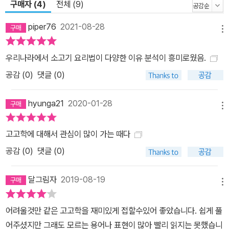
을 위해 산 자가 남긴 마지막 사랑이다. 아이들이 어렸을 때에 죽은 경
구매자 (4)
전체 (9)
우 돌궐 계통 주민들은 나무의 구멍 안에 넣어서 매장했다. 에벤키(시
piper76
2021-08-28
베리아와 극동 러시아 일대에서 순록을 치며 사는 원주민들)의 사람
메뉴
들은 나무에 관을 매다는 경우도 있다. 나무의 열매처럼 다시 부활하
기를 바라는 마음에서다. - 본문 중에서 동시에 강인욱 교수는 고고학
우리나라에서 소고기 요리법이 다양한 이유 분석이 흥미로웠음.
뿐만 아니라 역사와 예술, 음악, 문학, 심지어 한의학에 이르기까지 경
공감 (
0
)
댓글 (0)
계를 초월한 인문학적 사고로 우리를 초대한다. 강인욱 교수에 따르
면, 고고학은 단순히 유물의 진위 여부를 가리거나 연대를 밝히는 것
hyunga21
2020-01-28
메뉴
에 국한된 학문이 아니라 인류의 정체성을 끊임없이 확인시켜주는 학
문이다. 고고학은 쉽게 설명하면, 유물을 연구해서 과거 사람들의 살
고고학에 대해서 관심이 많이 가는 때다
아가는 모습, 지식, 문화 등을 밝히는 것이다. 인간은 왜 그렇게 과거
공감 (
0
)
댓글 (0)
사람들의 모습에 관심이 많았을까? 단순한 호기심 때문에? 그렇지
않다. 그건 바로 과거를 생각하고, 이를 통해 미래를 예측하는 인류의
달그림자
2019-08-19
메뉴
진화하는 숙명에 기인한다. - 본문 중에서 “역사는 우리가 사랑했던
사람들의 삶이 쌓인 지층과도 같다”라고 강인욱 교수는 말한다. 유물
어려울것만 같은 고고학을 재미있게 접할수있어 좋았습니다. 쉽게 풀
은 과거만을 비추어 밝히지 않는다. 과거의 진실을 찾아냄으로써 현
어주셨지만 그래도 모르는 용어나 표현이 많아 빨리 읽지는 못했습니