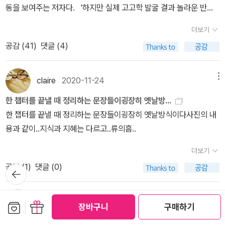
매우 발달했다. 침술이 먼저 발달한 곳은 두만강 유역으로 중국에서
동을 보여주는 저자다. '하지만 실제 고고학 발굴 결과 놀라운 반전
것 등 일부를 알 수 있다는구나. 2.이 책에서는 고고학이 하는 일뿐만
신의분석방법으로 중국 최초의 맥주를 발견했다고 밝혔다. 그녀는 섬
도 침술을 배우러 이지역으로 갈 정도였다. 이 지역이 침술이 발달한
이 일어났다. 중국고대사 전문가 로타르 폰 팔켄하우젠은 자신의 저
아니라 고고학 자체에 대한 이야기도 주었단다. 고고학이라는 것은
서성 웨이허강 유역의 5000년 전 양사오 문화에 속하는, 실크로드가
더보기
이유는 혹독한 기후와 관련이 있다. 이 지역은 매우 한랭하여 사람들
서 <고고학 증거로 본 공자시대 중국사회>(심재훈 옮김, 세창출판사
역설적인 학문이래. 과거를 밝히기 위해 발굴을 하게 되면 필연적으
중국으로 오는 끝자락인미자야 유적에서 밑이 뾰족하고 주둥이도 좁
공감 (
41
)
댓글 (4)
은 겨울철이면 집에서 화로가에 머물고 심지어 화장실도 실내에 있었
2011)에서 고고학에 기초하여 공자시대를 재구성했다. 그에 따르면
로 과거의 유적을 파괴하게 되니 말이야. 최소한의 발굴로 최대한의
은, 양조를 하기에 적당한 토기를 발견했고, 그 바닥에 남은 곡물의 찌
다. 이와 같은 불결한 환경에서는 피부병이 생기기 쉽상이었고 종기
공자가 이상향으로 여기던 요순시대는 말할 것도 없고, 엄격하고 올
효과를 내는 것인 고고학이 지향하는 바라고 하는구나.========
꺼기를 분석했다. 그 결과 양조에 사용된것으로 보이는 수수, 율무, 식
를 바늘로 째는 치료법이 발달한 계기가 되었다. 고대의 암각화를 보
바른 제사를 지낸 것으로 알려진 상나라와 서주 초기에도 공자가 얘
claire
2020-11-24
메뉴
==========(193)고고학만큼역설적인 학문이 없다. 왜냐하면
물의 구근 덩어리 그리고 보리가섞여 있음을 알아냈다. 단순하게 곡
면 동서양을 막론하고 여러 샤면의 모습은 머리가 버섯모양이다. 이
기하는 제사 규칙을 지킨 무덤이나 제사터는 없었다. 공자가 회복하
과거를 밝히기 위해서는 반드시 과거의 유적을 파괴해야 하기 때문이
물을 담는 항아리였다면 이들 재료들을 같이 넣을 리가 없다. 맥주와
한 챕터를 끝낼 때 정리하는 문장들이굉장히 옛날방...
는 당시 샤면들이 신을 만나는 가정에서 환각작용을 하는 독버섯을
고자 했던 의례는 공자가 살았던 시대에서 그리 멀지않은, 지금 보면
다. 현장에서 고고학자들이 수많은 도면과 사진을 남기며 신중하게
같은 술을 빚지 않고는 이 곡물들이 같이 나올 수 없다. 이렇게중국에
한 챕터를 끝낼 때 정리하는 문장들이굉장히 옛날방식이다사진의 내
복용했기 때문으로 추정된다. 그들은 다양한 버섯의 효과를 알고 있
공자가 살던 때와 별반 차이가 없을 정도로 가까운 과거인, 기원전 8
발굴을 진행하는 이유도 바로 여기에 있다.한번발굴한 유적은 어떠한
서 가장 최종의 맥주가 발견되었다. 게다가 보리는 중국에서 자생하
용과 같이..지식과 지혜는 다르고..류의흠..
었고 샤먼의 역할을 해내기 위해 상당한 부작용과 모험을 감내했던
50년부터 정립되었다고 팔켄하우젠은 주장한다. 공자가 시대를 잘못
경우에도 되돌릴 수 없다. 간혹 유적을 발굴하지 않고 유보하는 경우
는 곡물이 아니었다. 이는 바로 5000년 전에 유라시아를 중심으로
것으로 보인다. 불교나 기독교의 성인들의 머리 뒤 아우라는 이 버섯
알았을 가능성이 크다.'(111쪽) 눈길이 멎은 곳은 공자시대에 관한 고
더보기
도 있다. 땅속에 있는 것이 역설적으로 유적을 오래 보존할 수 있기 때
동서의 교류가 있었음을증명하는 것이다.(86-87)즐겁게 살아간다
의 변형으로 보는 시각도 있었다. 3. 고고학과 정치, 전쟁전쟁은 여러
고학적 탐사 결과. 팔켄하우젠의 책은 꽤 일찍 번역되었지만 (두껍고
문이다. 하지만무작정 발굴을 하지 않는 것도 답이 아니다. 발굴을 하
공감 (
1
)
댓글 (0)
는 건 중요하다. 그것이 정신적인즐거움이든 육체적인 즐거움이든,
뒤로가
인간의 사회문화를 발전시켰으며 고고학도 예외가 아니다. 1차대전
비싸기도 해서) 제쳐놓았던 책이다(나름대로 책 수집가이기도 하지
기
지 않으면 정작 과거의 유적과 유물에 대한 지식을얻을 수 없기에 오
삶을 지속하기 위해서는 즐거움이 필요하다. 어느 것이 더 중요한지
에서의 참호를 건설하고 이용하는 방법은 고고학에 그대로 적용되어
만 나의 관심에도 한계가 있다). 중국 고대사회에 관한 책들이 없지는
히려 고고학의 발전은 저해된다. 그러니 최소한의 발굴로 최대한의
는 알 수 없다. 각자에서는 각자의 가치관이있기 대문이다. 하지만 한
바람돌이
2020-06-22
메뉴
유물의 발굴에 이용되었다. 또한 당대엔 처음으로 비행기가 전투에
보관함담기
선물하기
않지만, 고고학은 내게 좀 먼 분야였다. 그래도 관심을 갖게 된 것은
장바구니
구매하기
효과를 얻는 것이고고학 발굴이 지향하는 바다. 그래서 고고학자들은
가지만은 분명하게 말할 수 있다. 이즐거움을 추구할 때에 균형이 필
이용되었는데 조종사들은 공중을 선회하며 땅을 살피다 우연히 튀어
공자 해석과 관련이 있기 때문이다. 팔켄하우젠의 주장에 대한 자료
고고학의 세계로 초대합니다.
발굴을 ‘수술자국이 작을수록 좋은 외과수술’에 비유하기도 한다.==
요하다는 것, 그리고 절제도 필요하다.왜냐하면 대가 없는 즐거움은