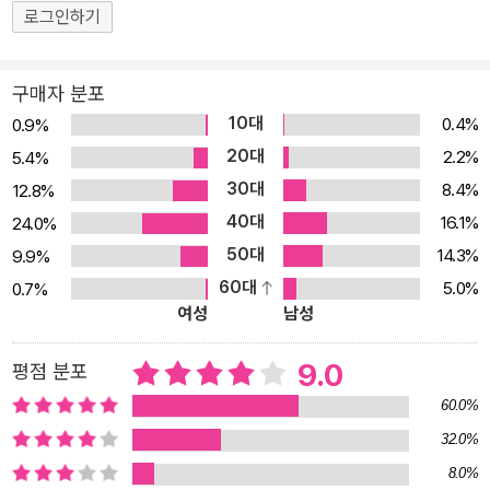
것이다. 이 책의 모든 이야기는 강인욱 교수가 발굴현장에서 돌아오
로그인하기
는 차 안에서 혹은 숙소의 흐릿한 등불 아래에서 메모했던 비밀노트,
숱한 시간을 고민하며 써내려간 소중한 마음 속 이야기들이다. 개인
의 삶이 풍성해지려면 먼저 세계를 이해해야 한다. 시간과 공간을 종
구매자 분포
횡무진 하는 색다른 인문학 선물! 이 책 속에는 무덤, 불, 유물 위조,
10대
0.4%
0.9%
고고학자의 실수, 전쟁, 황금유물 같은 고고학에서 익숙하게 다루어
20대
2.2%
5.4%
지는 테마들이 있는가 하면, 향기, 음악, 술, 색(色), 문신 같은 생소한
30대
8.4%
12.8%
주제들도 포함되어 있다. 심지어 마약, 돼지고기, 젓갈 등은 직접 책을
40대
16.1%
24.0%
읽어보지 않고는 대체 무슨 이야기인지 쉽게 짐작조차 하기 힘든 주
50대
14.3%
9.9%
제들이다. 신선하면서도 상상력을 자극하는 이 책의 내용들은 오랜
60대
5.0%
0.7%
세월 동안 세계 각지를 여행하며 발굴에 전력해온 강인욱 교수의 폭
여성
남성
넓은 경험이 있었기에 가능했다. 고대로부터 이어져온 인류의 삶을
9.0
추적하는 이 광범위한 유물 탐사는 이 세계가 얼마나 드넓은지를 알
평점 분포
려주는 동시에 우리에게 보다 넓고 깊은 시야를 가지라고 종용한다.
60.0%
그것은 고고학자가 이 세계를 대하는 태도와 일맥상통한다. 고고학자
32.0%
는 시간여행을 몸으로 실천하는 사람들이다. 유적지 같은 곳에서 흙
8.0%