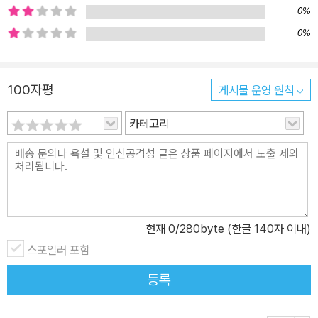
을 보물 다루듯 소중하게 긁어내고 있는 사람들이 있다면, 십중팔구
0%
고고학자다. 고고학자는 바로 그 한 겹씩 벗겨내는 흙을 통해 시간여
0%
행을 한다. - 본문 중에서 강인욱 교수는 이 책에서 과거와 현재를 오
가는 여행으로 독자를 이끌면서 우리 인류가 이 세계에 출현해온 이
후 줄곧 고민해온 질문들을 상기시킨다. 우리는 왜 무덤을 만들어 죽
100자평
게시물 운영 원칙
은 사람을 기리는가, 불, 술, 음악은 인류에게 어떤 의미였는가, 색이
바랜 수천 년 전의 작은 토기 하나는 지금의 우리를 어떤 방향으로 이
카테고리
끄는가 같은 것들. 그리고 또, 문명의 멸망이라는 것이 존재할 수 없는
이유는 무엇인가, 동과 서, 남과 북의 영역에서 유사한 유물이 발견되
는 건 어째서인가 등. 이러한 질문은 과거에만 국한된 것이 아닌 지금
우리의 삶에도 여전히 유효한 것들이다. 그 질문들이 정답이 정해져
있는 것이 아니며, 정답을 내릴 수도 없는, 인류의 영혼, 다시 말해 우
현재
0
/280byte (한글 140자 이내)
리의 마음과 맞닿아 있는 것들이기 때문이다. 세계 고고학 자료의 절
스포일러 포함
반 이상은 무덤과 관련되어 있다. 네안데르탈인 이래 사람들은 죽은
등록
사람의 영생을 또는 저세상에서의 행복을 바라며 정성껏 시신을 안치
했다. 이 무덤 하나하나는 곧 내세에서의 복을 기원하는, 죽은 사람들