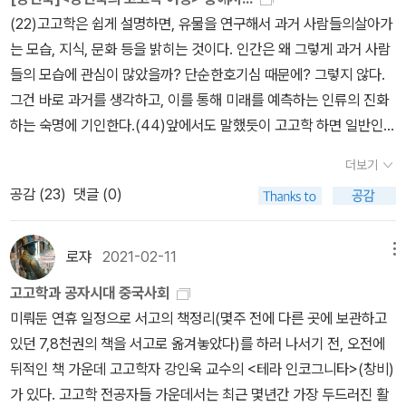
때문이다. 인삼은 중국에 알려지고 약효능을 인정받은게 후한대다.
6-107)가야금이전에도 또 다른 현악기가 있었다. 서양에서 발달해
(22)고고학은 쉽게 설명하면, 유물을 연구해서 과거 사람들의살아가
인삼은 고구려, 백제가 주로 중국에 진상하는 상품으로 과거부터 매
실크로드를 통해서 중국과 한국으로 전래된 하프의일종인 공후이다.
는 모습, 지식, 문화 등을 밝히는 것이다. 인간은 왜 그렇게 과거 사람
우 귀했다. 이유는 웬일인지 만주의 산악지대에서 자라는 것만이 효
이 공후는 동쪽으로는 알타이까지 이어졌다. 고조선가요인 <공무도
들의 모습에 관심이 많았을까? 단순한호기심 때문에? 그렇지 않다.
능이 우수했으며 말려 장기간 보존하는 방법이 어려웠기 때문이다.
하가>는 공후를 타면서 부르는 노래다. 이 가요를 채록한 사람은 고
그건 바로 과거를 생각하고, 이를 통해 미래를 예측하는 인류의 진화
발해는 영토를 상당히 동북쪽으로 뻗어나갔는데 이 쓸모없는 동토를
조선의 하급관리라고 분명히 기록되어 있다. 고조선당대 또는 고조선
하는 숙명에 기인한다.(44)앞에서도 말했듯이 고고학 하면 일반인들
개척한데는 아무래도 인삼과 모피 같은 사치품을 확보하기 위해서라
멸망 직후에 만들어진 것이라는 사실에는 이견이 없다. 그 지은이에
이 떠올리는 보물찾기의 실상은 사실 죽은 사람을 위해서넣어놓은 마
는 견해가 타당하다. 한국은 농경문화권임에도 소를 도살하고 잡아먹
더보기
대해서는 뱃사공, 곽리자고, 곽리자고의 아내 여옥 등 다양한 설이 있
지막 선물이다. 죽은 자를 위한 선물 그리고 영생을 갈구하는 인간의
는 조리법이 상당히 발달했다. 먹는 부위도 매우 다양한데 이는 소고
공감 (
23
)
댓글 (0)
는데, 아마 많은 노래가 그러하듯 채록되고 확산되는 과정에서 다양
영원한 화두를 무덤에서찾을 수 있는 것이다. 고대 메소포타미아의
기의 부족때문이란 설이 있다. 조선후기로 접어들며 신분세탁 및 위
한 사람들이 참여했기 때문일 것이다. 여하튼 이 <공무도하가>는이
길가메시 서사시, 진시황이얻고자 했던 불사약, 나아가서 다양한 영
조로 양반계층이 많아졌고 이들의 고기 수요로 인해 소고기가 부족해
후에도 계속 남아서 명실상부 한국을 대표하는 고대가요가 되었다. <
화들에서 다시 살아나는 사람들은 영생을 꿈꾸는 인간 욕망의 다른이
로쟈
2021-02-11
메뉴
다양한 부위를 먹게 되었다는 것이다. 또 다른 설은 북방민족에서 유
공무도하가>는 1세기 때 채옹의 <금조>에, 4세기 초에 쓰여진 최표
름이다. 하지만 모두 영생에 실패할 수밖에 없다. 그것이인간의 운명
래했다는 설이다. 고문에 따르면 소고기는 사슴고기를 다루는 것과
고고학과 공자시대 중국사회
의 <고금주>에 이미 등장한다. 그리고 이후 동아시아 일대에서도 널
이다. 대신 영생하고자 하는 인간의 욕망은 무덤을 만들었고,우리는
매우 유사한데 유목민들은 사슴고기를 잡고 처리하며 피부터 뿔까
미뤄둔 연휴 일정으로 서고의 책정리(몇주 전에 다른 곳에 보관하고
리 사랑받았다.==================고고학은 옛사람들의
그를 통하여 삶에 대해 더 배우게 된다. 영원을 향한 인간의 마지막 바
지 거의 모든 부위를 먹는다. 이들이 고려후기부터 조선에 편입되며
있던 7,8천권의 책을 서고로 옮겨놓았다)를 하러 나서기 전, 오전에
생활 전반적인것을 복원하는 것으로 목표로 하고 있는데, 맛도 복원
람과 체념이녹아 있는 기념물이 바로 무덤이다.(66)5000년 전 중국
백정계층이 되고 조리법과 처리법을 소에도 적용해서 조리법이 다양
뒤적인 책 가운데 고고학자 강인욱 교수의 <테라 인코그니타>(창비)
하려는 노력을 하였지만 쉽지는 않다는구나. 토기 등에 남아 있는 찌
에서 새로운 술이 등장했다. 고고학자들이 좋아해 마지않는 술, 맥주
해졌다는게 두번 째 설이다. 우리나라를 비롯한 동아시아는 침술이
가 있다. 고고학 전공자들 가운데서는 최근 몇년간 가장 두드러진 활
꺼기를 통해서 젓갈을 오래 전부터 먹었다던가, 소와돼지를 먹었다는
다. 스탠포드대학교 고고학자 류리는 2016년에 발표한 논문에서 최