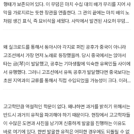
형태가 보존되어 있다. 이 무덤은 마치 수십 대의 배가 무리를 지어 사
막을 가로지르는 듯한 장관을 연출한다. 그 관의 끝에는 마치 배의 노
처럼 생긴 표식, 즉 묘비석을 세웠다. 사막에서 발견된 샤오허 무덤은
학익진을 펴고 바다를 헤엄치는 배처럼 사막에 펼쳐져 있다.
하지만 대부분의 발굴에서 관은 거의 발견되지 않는다. 흙 색깔의 변
화로 관이 그 자리에 있었음을 추정할 뿐이다. 인골도 남아 있지 않는
왜 실크로드를 통해서 동아시아 각지로 퍼진 공후가 중국이 아니라
경우가 대부분이니 무덤 안에 토기라도 없다면 그냥 구덩이라고 해도
고조선에서 가장 먼저 노래로 등장했을까. 당시 중국에서는 앉아서
될 정도이다. 그렇게 관도 사람도 흔적도 없이 사라진 무덤을 보면 그
타는 금(琴)이 발달했고, 공후는 기마생활에 익숙한 유목민들 사이에
들이 바람처럼 여행을 떠난 것이라는 생각이 이따금 들곤 한다.
서 유행했다. 그러니 고조선에서 유독 공후가 발달했다면 중국보다는
- <죽은 이를 위한 사랑의 흔적> 중에서
초원 지역과의 교류를 통해서 직접 수입되었을 가능성이 크다. 이러
한 고조선과 초원 지역과의 연관성은 황금, 철제 무기와 마구에 잘 남
아 있다. <공무도하가>는 이처럼 서역의 음악과 이어졌던 2000년
전의 교류를 반증해주는 귀한 자료이다.
고고학만큼 역설적인 학문이 없다. 왜냐하면 과거를 밝히기 위해서는
21세기를 살아가는 우리에게 음악은 너무 흔한 것이 되어 버렸다. 어
반드시 과거의 유적을 파괴해야 하기 때문이다. 현장에서 고고학자들
디에서도 우리는 음악을 들을 수 있다. 도시에서는 음악이 끊기는 곳
이 수많은 도면과 사진을 남기며 신중하게 발굴을 진행하는 이유도
을 찾을 수 없을 정도다. 그래서 우리는 음악의 소중함에 대해 잘 깨닫
바로 여기에 있다. 한번 발굴한 유적은 어떠한 경우에도 되돌릴 수 없