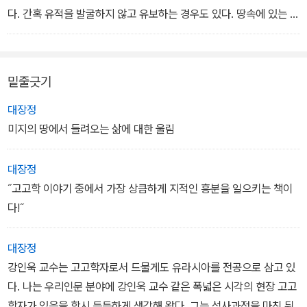
고 있지 못하는 걸지도 모른다. 오래 전, 지금 같은 플레이어가 없는
다. 간혹 유적을 발굴하지 않고 유보하는 경우도 있다. 땅속에 있는 것
과거인들에게 음악은 오로지 생음악뿐이었을 것이다. 그것은 너무나
이 역설적으로 유적을 오래 보존할 수 있기 때문이다. 하지만 무작정
값비싼 경험이었고, 평생을 두고 간직할 소리의 향연이었다. 음악은
발굴을 하지 않는 것도 답이 아니다. 발굴을 하지 않으면 정작 과거의
우리의 마음을 강렬히 울리는 만큼이나 순간으로 사라져버린다. 과거
유적과 유물에 대한 지식을 얻을 수 없기에 오히려 고고학의 발전은
밑줄긋기
사람들의 음악을 지금 우리가 듣지 못하는 것처럼 우리의 귓전에 울
저해된다. 그러니 최소한의 발굴로 최대한의 효과를 얻는 것이 고고
리는 지금의 음악이 영원할 수 있을까. 알 수 없다. 어느 누가 그걸 확
학 발굴이 지향하는 바다. 그래서 고고학자들은 발굴을 ‘수술 자국이
대장정
신할 수 있을까.
작을수록 좋은 외과수술’에 비유하기도 한다.
미지의 땅에서 들려오는 삶에 대한 울림
- <마음을 울리는 소리 없는 음악> 중에서
상처 입은 조개가 진주를 만든다는 속담이 있다. 고고학도 그러하다.
과거의 유적이 파괴되어 우리에게 그 속살을 보여 줄 때 비로소 우리
대장정
는 과거인들의 모습을 알게 된다. 하지만 그 상처를 당연시하고 발굴
˝고고학 이야기 중에서 가장 상큼하게 지적인 흥분을 일으키는 책이
에만 급급하게 된다면 후대에 물려줄 유물은 아무것도 남지 않게 될
다!˝
것이다.
- <파괴와 복원, 고고학 발굴의 패러독스> 중에서
대장정
강인욱 교수는 고고학자로서 드물게도 유라시아를 전공으로 삼고 있
다. 나는 우리인문 분야에 강인욱 교수 같은 폭넓은 시각의 현장 고고
학자가 있음을 항시 든든하게 생각해 왔다. 그는 석사과정을 마친 뒤