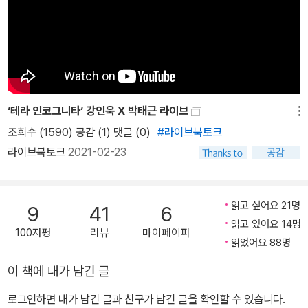
이 책을 평한 것도 바로 이런 이유에서다. JTBC <차이나는 클라스>
의 고고학자 강인욱 교수가 지난 30여 년간 발굴해온 세계 유적들에
얽힌 이야기를 한 권의 책으로 엮었다. “폭넓은 시각을 가진 현장 고
고학자”라는 유홍준 교수의 추천평처럼 강인욱 교수는 러시아, 시베
리아, 몽골, 중앙아시아, 중국 등 다양한 국가에서 직접 발굴을 주도해
온 현장의 경험이 풍부한 고고학자이다. 이 책에는 강인욱 교수가 고
‘테라 인코그니타‘ 강인욱 X 박태근 라이브
고학자로서 첫발을 내디뎠던 1990년대 벌교 조개무지의 발굴에서부
메뉴
조회수 (1590) 공감 (1)
댓글 (0)
#라이브북토크
터 발해 성터에서 발견된 고구려 문화를 계승한 갈색 토기, 시베리아
라이브북토크
2021-02-23
의 움무덤에서 발굴한 자작나무로 뒤덮인 이름 없는 유해 그리고 카
자흐스탄의 황금인간에 이르기까지, 놀라우면서도 흥미롭고 때론 감
동적이기까지 한 실제 발굴 이야기들이 가득 채워져 있다. 생텍쥐페
읽고 싶어요 21명
9
41
6
리의 『어린왕자』에 이런 문장이 나온다. “소중한 건 눈에 보이지 않
읽고 있어요 14명
아. 오직 마음으로 보아야 제대로 볼 수 있어.” 과거의 유물 역시 눈으
100자평
리뷰
마이페이퍼
읽었어요 88명
로만 보아서는 결코 그 진실을 알 수 없다고 강인욱 교수는 말한다. 유
물에는 인류의 마음이 강하게 담겨 있으며, 그 마음을 가까이에서, 그
이 책에 내가 남긴 글
리고 깊이 들여다보아야만 비로소 그 진짜 의미를 이해하게 된다는
로그인하면 내가 남긴 글과 친구가 남긴 글을 확인할 수 있습니다.