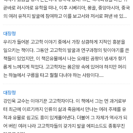
곧바로 러시아로 유학을 떠나, 이후 시베리아, 몽골, 중앙아시아, 중국
의 여러 유적지 발굴에 참여하고 이를 보고서와 저서로 펴낸 바 있다.
이 책은 그가 지난 20여 년간 발굴 현장에서 겪은 체험을 기록한일종
의 고고학적 에세이다. 이 책에서 저자는 유물을 통하여 과거의 삶을
대장정
복원하는고고학이라는 학문의 참 가치와 고고학자로서의 보람을 말
우리가 들어본 고고학 이야기 중에서 가장 상큼하게 지적인 흥분을
함과 동시에 우리가 살고 있는 한반도 역시 유라시아 대륙의 일부라
일으키는 책이다. 그동안 고고학의 발굴과 연구과정의 뒷이야기를 쓴
는 사실을 새삼 일깨워주고 있다. 나는 강교수의 이 생생한 증언록을
책들이 있었지만, 이 책은유물에서 나는 오래된 곰팡이 냄새가 향기
통해 고고학이라는 하나의 인문학이 대중과 행복하고도 즐겁게 만나
롭게 느껴지게 적었다. 고고학자는 몸은땅 속에 있어야 하지만 머리
는 계기가 될 것으로 기대해 마지않는다.
는 하늘에서 구름을 타고 훨훨 다녀야 하는 사람이다.
세상의 모든 경우의 수를 꿰고 있어야 하고 상상력이 풍부하여 끊임
_유홍준 미술사가, 명지대 석좌교수
없이 가설을 만들고 검증하는 만능학자이기도 하다. 강인욱 교수는
대장정
이러한 고고학자의 이상을 실현하기 위해 부단히 노력한 학자이자 유
강인욱 교수는 이야기꾼 고고학자이다. 이 책에서 그는 먼 과거로부
물의 뒤에 숨겨져 있는 사람들을 따뜻한 감성으로 생각하는 고고학자
터 최근에 이르기까지 인류의 삶과 죽음에서 만나는 여러 주제를 유
이다. 유라시아 대륙을 넘나드는 풍부한 고고학적인 지식 그리고 시
적과 유물로 쉽고도 흥미 있게풀어낸다. 더불어 그 자체가 역사가 되
간을 오르내리는 인간 경험을 토대로 유물을 맛깔스럽게 필자의 시각
어 버린 여러 나라 고고학자들의 갖가지 발굴 에피소드도 종횡무진