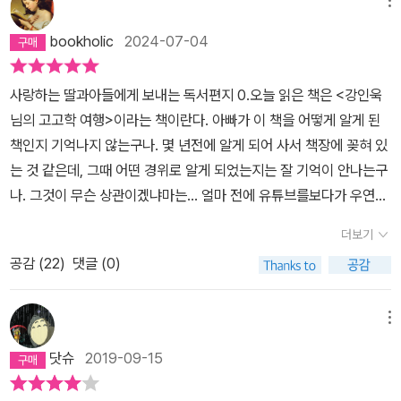
울림 있는 메시지로 가득한 이 책은 독자들을 새로운 인문학의 세계
메뉴
로 안내한다. 교양으로 읽어야 할 즐거운 고고학. 삶은 하나의 여행이
bookholic
2024-07-04
며, 고고학은 그 여행을 유쾌하게 해줄 벗이다! 고고학을 공부하려고
관련 책을 펼쳤다가 고리타분하거나 마냥 어렵게만 느껴졌던 적이 있
사랑하는 딸과아들에게 보내는 독서편지 0.오늘 읽은 책은 <강인욱
을 것이다. 구석기시대가 언제 시작되었고, 신석기시대부터 빗살무늬
님의 고고학 여행>이라는 책이란다. 아빠가 이 책을 어떻게 알게 된
토기를 사용했고, 청동기시대부터 세형동검을 사용했는지가 대체 왜
책인지 기억나지 않는구나. 몇 년전에 알게 되어 사서 책장에 꽂혀 있
중요한 걸까. 실제로 첨단과학이 발전하면서 기존의 고고학적 결과들
는 것 같은데, 그때 어떤 경위로 알게 되었는지는 잘 기억이 안나는구
이 뒤집히거나 새로운 유물의 발견으로 인해 견고하게 유지되던 학설
나. 그것이 무슨 상관이겠냐마는… 얼마 전에 유튜브를보다가 우연히
이 전혀 다른 것으로 대체되는 경우가 종종 있다. 그래서 고고학에서
강인욱 님이 출연한 영상을 보게 되고, 이 책이 생각나서 이번에 읽게
는 어떤 결론을 특정 짓는 것보다는 자유롭게 상상하고 진정한 의미
더보기
되었단다.고고학자라고 하면 영화 속에서자주 등장하는 사람이라고
를 찾아가는 과정을 더 중요하게 여긴다. 과거에 대한 기억은 죽음으
공감 (
22
)
댓글 (0)
만 생각했는데, 우리나라에서도 고고학을 전공한 사람이 있었구나.
로 수렴이 되어 망각이 되고, 망각되어 버린 기억은 다시 유물이라는
지은이 강인욱 님은 대학에서 고고미술사학과를 전공하고, 지금은 사
몸으로 부활한다. 고고학자에게 유물이란 다시 살아난 기억의 편린이
학과교수이시기도 하다는구나. 아빠가 고고학에 관련된 책은 처음 읽
메뉴
다. 이 조각들을 하나하나 짜맞추어가는 과정에서 ‘과거’는 ‘현재’를
는 것 같구나. 고고학이라고 하면 아주 오래 전 인류의 발자취를 연구
비추는 거울이 되어 준다. 과거의 인류도 현재의 우리와 똑같이 희로
닷슈
2019-09-15
하는 학문이라고 대충 알고 있는데, 지은이는 본격적인 이야기에 앞
애락을 느끼면서 살았다. 유물에 숨어 있는 이야기, 아주 오래 전 그들
서 고고학에 대한 정의부터 이야기해주었단다.============