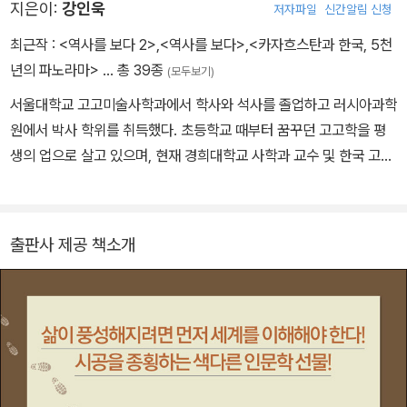
풍부하여 끊임없이 가설을 만들고 검증하는 만능학자이기도 하다. 강
지은이:
강인욱
저자파일
신간알림 신청
깨워주고 있다. 나는 강교수의 이 생생한 증언록을 통해 고고학이라
인욱 교수는 이러한 고고학자의 이상을 실현하기 위해 부단히 노력한
는 하나의 인문학이 대중과 행복하고도 즐겁게 만나는 계기가 될 것
최근작 :
<역사를 보다 2>
,
<역사를 보다>
,
<카자흐스탄과 한국, 5천
학자이자 유물의 뒤에 숨겨져 있는 사람들을 따뜻한 감성으로 생각하
으로 기대해 마지않는다.
년의 파노라마>
… 총 39종
(모두보기)
는 고고학자이다. 유라시아 대륙을 넘나드는 풍부한 고고학적인 지식
그리고 시간을 오르내리는 인간 경험을 토대로 유물을 맛깔스럽게 필
서울대학교 고고미술사학과에서 학사와 석사를 졸업하고 러시아과학
자의 시각에서 해설한 새로운 설명들은 고고학을 멀리서 경원하는 독
원에서 박사 학위를 취득했다. 초등학교 때부터 꿈꾸던 고고학을 평
자들에게는 놀라운 흥분을 선사할 것이라 기대한다.
생의 업으로 살고 있으며, 현재 경희대학교 사학과 교수 및 한국 고대
사・고고학연구소 소장이다. 유라시아와 고조선의 고고학을 주로 연
구하며 우리의 과거를 좁은 한반도의 틀을 벗어나서 넓게 보고자 한
다. 지은 책으로는 『역사를 보다』 『사라진 시간과 만나는 법』 『황금,
출판사 제공 책소개
불멸의 아름다움』 『세상 모든 것의 기원』 『우리의 기원, 단일하든 다
채롭든』 『강인욱의 고고학 여행』 『테라 인코그니타』 『유라시아 역사
기행』 등 다수가 있다. JTBC ‘차이나는 클라스’, EBS ‘클래스ⓔ’에
출연했고 <한겨레> <동아일보> <중앙일보> 등에 칼럼을 연재하며
고고학의 진정한 매력을 대중에게 알리기 위해 힘쓰고 있다.