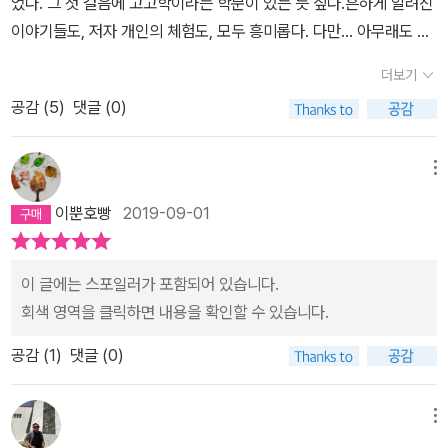
었다. 그 첫 걸음에 고고학이라는 학문이 있는 듯 싶다.흔하게 알려진
의 불멸함을 거대한 건축물인 무덤을 곧이 만들어 기념함으로써 공포
진시황이 얻고자 했던 불사약, 나아가서다양한 영화들에서 다시 살아
이야기들도, 저자 개인의 체험도, 모두 흥미롭다. 다만... 아무래도 학
에서 벗어나고자 했던 것이다. 그래서 무덤은 부활과도 강력히 연결
나는 사람들은 영생을 꿈꾸는 인간 욕망의 다른 이름이다. 하지만 모
문성을 추구하기 보다는 대중적인 글쓰기가 목적인터라 세밀하진 않
된다. 부장품을 넣는 것도 그런 것이고 양식도 그런면이 있다. 한국의
더보기
두 영생에실패할 수밖에 없다. 그것이 인간의 운명이다. 대신 영생하
다. 가장 거슬리는 것은, 챕터 말미에 뜬금없이 나오는, 무언가 고고학
독무덤은 주로 어린아이를 묻었는데 항이라가 자궁을 의미한다는 점
고자하는 인간의 욕망은 무덤을 만들었고, 우리는 그를 통하여 삶에
공감 (
5
)
댓글 (0)
을 통한 인생에의 깨달음을 말하고 싶어하는 듯 한 그런 문장들이, 자
에서 곧 부활을 기원하는 것이다. 시베리아에서는 통나무관이 발견되
대해 더 배우게 된다. 영원을 향한 인간의 마지막 바람과 체념이 녹아
연스럽게 다가서지 않는다.그래도 이런저런 발굴담에 관심이 있다면
는데 나무가 하늘로 자라는 것처럼 죽은 사람 역시 하늘로 올라가길
있는 기념물이 바로 무덤이다.================== 1. 이
가볍게는 읽어볼만한 책이라는 생각은 들었다.
메뉴
바라는 마음에서였다. 아이의 경우는 독무덤처럼 나무의 공동안에 묻
책은 그렇게 알게 된 옛사람들의 문화들을 이야기해주는데, 무덤 속
었으며 자리가 모자라면 더 파내기도 했다. 또한 죽은 사람의 관을 마
이뿐호빵
2019-09-01
에 남겨진 토기 속의 찌꺼기를 분석하여 그들이 맥주를 만들어먹었다
치 열마처럼 나무에 매달기도 했다. 사람이 죽으면 임사체험이란걸
는 것을 알았고, 그들이 남긴 악기를 통해서 그들이 어떤 음악을 즐겼
하는 경우가 있는데 동서양을 통틀어 공통적으로 나비를 보는 경험이
는지도 알게 되었단다. 먼 과거의 인간 생활에서도 음악은 큰 비중을
이 글에는 스포일러가 포함되어 있습니다.
나타난다. 이 체험에 문화가 기저작용을 한다면 나비는 죽음과 관련
차지하고 있었다는데, 그것은박물관의 영어 단어인 museum이 음악
회색 영역을 클릭하면 내용을 확인할 수 있습니다.
하여 동서양에 상징하는 바가 있다고 볼 수 있다. 실제로 나비는 애벌
의 여신에서 유래했다는 것에서도 알 수 있다는구나. 박물관 museu
레어서 번데기를 거쳐 다시태어나는 느낌을 주는 생명체이므로 죽은
공감 (
1
)
댓글 (0)
m의 어원이 음악의 여신에서 유래되었다는 것은 아빠는이번에 처음
사람과 나비는 제법 잘 어울리는 것이 된다. 고대 요동지역의 홍산문
알게 되었단다.==================(95-96)과거의예술
화에서는 옥룡형태로 있던 애벌레와 나비 문양의 옥기를 무덤에 묻어
에서 음악이 차지하는 비중을 상징적으로 보여주는 것이 바로 ‘박물
메뉴
이 같은 생각을 반영하기도 했다. 유라시아 전역에서는 제사 후 그릇
관’이다. 원래 박물관을 뜻하는 ‘museum’은음악의 여신 ‘Muse’를