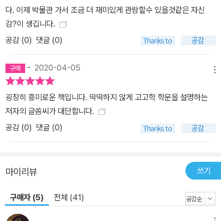
재를 밝히고 나아가 미래 세대가 더 현명하고 가치 있게 자신들의 시
다. 이제 박물관 가서 조금 더 재미있게 관람할수 있을것같은 자신
대를 만들어가도록 조언한다. 최근 논란이 된 유적이 있다. 바로 춘천
감?이 생깁니다.
의 중도 유적이다. 중도 유적의 경우 3000년 전의 역사를 품고 있는
공감 (
0
)
댓글 (0)
한강에서 발견된 가장 큰 마을(또는 도시)의 흔적이었다. 아마 제대로
발굴한다면 수십 년이 걸렸을 것이다. 하지만 중도 유적 발굴은 약 5
-
2020-04-05
년 만에 끝났다. 그리고 마찬가지로 수많은 유적들이 존재했을지도
메뉴
모르는 4대강의 강가에서 유적은 더는 찾아볼 수 없다. 4대강 사업은
마무리되었고 유적들이 있을 수도 있었던 강가는 이미 다 정비가 되
굉장히 흥미로운 책입니다. 딱딱하지 않게 고고학 학문을 설명하는
었다. 우리가 흔히 보는 선사시대 유적 공원에서 복원된 집자리들은
저자의 글쏨씨가 대단합니다.
사실 이미 발굴이 다 되고 난 후에 발굴 당시와 똑같이 만들어놓은 카
공감 (
0
)
댓글 (0)
피일 뿐이다. 미래의 고고학자들은 과연 우리를 성실한 고고학자로
기억할까, 아니면 발굴을 앞세우며 무자비하게 유적을 파헤친 서투른
고고학자들로 기억할까. 나로서는 더는 중도나 4대강 같은 발굴의 역
쓰기
마이리뷰
사가 반복되지 않기를 바랄 뿐이다. - 본문 중에서 과거를 이해하고
받아들임으로써 인류는 보다 지혜로운 존재로 거듭날 수 있다. 이제
구매자 (5)
전체 (41)
껏 보지도 듣지도 못했던 새롭고 진귀한 유물들이 전해주는 강하고