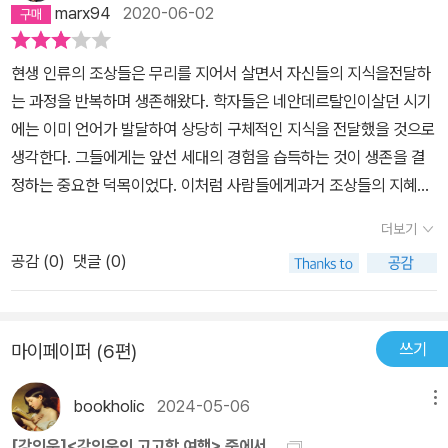
marx94
2020-06-02
을 깨는 풍습이 있어 공통적으로 무덤 주변에서 다량의 깨진 토기가
모시는 신전의 의미에서 유래했다. 뮤즈는고대 그리스의 신화에 등장
발견된다. 이는 저승과 이승을 반대로 생각하는 것으로 이승에서 깨
하는 여신이다. 기원전 7세기에활동했던 그리스의 시인 헤시오도스
지거나 부서진 것이 저승에선 제대로 된 것이라는 생각에서 이루어진
현생 인류의 조상들은 무리를 지어서 살면서 자신들의 지식을전달하
에 따르면 이들은 모두 9명으로 이루어져 있는데, 음악뿐 아니라 문
행동들이다. 조개무덤인 패총은 쓰레기장이다. 조개만 남아 있어 조
는 과정을 반복하며 생존해왔다. 학자들은 네안데르탈인이살던 시기
예, 미술, 철학등을 관장했다고 한다. 이 뮤즈를 위한 신전은 음악을
개 무덤이라 생각하기 쉽지만 고대인들이 조개만 따로 버릴리 없다.
에는 이미 언어가 발달하여 상당히 구체적인 지식을 전달했을 것으로
비롯하여 당시의 다양한 예술과 학문이 한데 어우러진문화의 공간이
패총은 종합생활쓰레기장이었던 것이다. 실제로 패총에선 옷가지나
생각한다. 그들에게는 앞선 세대의 경험을 습득하는 것이 생존을 결
었다. 즉 뮤즈를 위한 의식에는 음악과 함께 당시에 제작된 최고의 예
생선뼈등 다양한 생활물건이 발견된다. 이는 조개껍질이 알칼리를 띠
정하는 중요한 덕목이었다. 이처럼 사람들에게과거 조상들의 지혜는
술품인 회화, 조각 등이 선보여지고, 역사와 철학에 관한 다양한 학문
어 다른 것들도 잘 보존해준 역할이 크다. 패총은 여러가지 의미를 던
현재의 삶을 위해 필요한 것이었다.
적 성과가봉헌되었다. 이 뮤즈의 신전은 그리스 문화가 확산되면서
더보기
져주는데 우선 당시의 해안선이다. 패총 인근은 당시 해안선인데 지
각지로 전파되었다.==================우리나라의 유물
공감 (
0
)
댓글 (0)
금기준으로 생각하면 놀라운 경우가 많다. 다음은 당시 사람들의 식
중에도 음악악기와 관련된 것들이 많은데, 그 중에서도 오래된 것 중
생활 습관이고 조개껍데기를 통해 당대의 기후를 추정할 수 있다. 2.
에 공후라는 악기가 있대. 공후라는 악기는 익숙지 않아도 공후라는
먹을 거리와 약재, 샤면, 의술 보리는 동아시아에서 이모작 작물로 유
악기를 타면서 부르는 노래가 그 유명한 고조선 가요 <공무도하가>
명하지만 사실 근동이 원산지다. 식량으로 적합치 않아 동아시아에서
쓰기
마이페이퍼 (6편)
라는구나. <공무도하가>는 너희들도 학교에서 배우지 않을까 싶구
는 멀리 했던 작물인데 어인일인지 5천년전 중국에서 맥주가 발견되
나. 그 공후라는 악기는하프의 일종이라고 하는데, 이 악기는 실크로
었다. 이는 당시 동서교류가 생각보다 활발했음을 의미하는 것이다.
bookholic
2024-05-06
메뉴
드를 통해서 고조선까지 전래되었대. 그 당시에도 이미 동서 교류가
맥주가 그대로 왔을리는 없고 보리와 맥주제조법이 왔다고 봐야하기
활발하게 진행되고 있었던 거야.==================(10
[강인욱]<강인욱의 고고학 여행> 중에서...