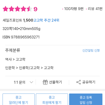
9
100자평 9편
리뷰 41편
세일즈포인트
1,500
고고학 주간 24위
320쪽
140*210mm
505g
ISBN 9788965963271
주제분류
신간알림 신청
역사
>
고고학
인문학
>
인류학/고고학
>
고고학
선물하기
공유하기
중고
중고
중고 등록
알라딘에 팔기
회원에게 팔기
알림 신청