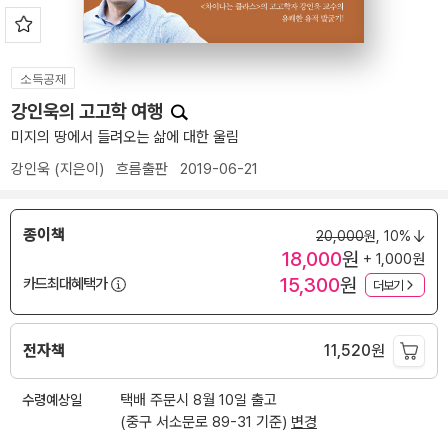
소득공제
강인욱의 고고학 여행
미지의 땅에서 들려오는 삶에 대한 울림
강인욱
(지은이)
흐름출판
2019-06-21
종이책
20,000
원,
10%
18,000
원
+ 1,000원
15,300
원
카드최대혜택가
더보기
전자책
11,520
원
수령예상일
택배 주문시 8월 10일 출고
(중구 서소문로 89-31 기준)
변경