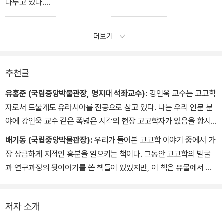
에서 해설한 새로운 설명들은 고고학을 멀리서 경원하는 독자들에게
다루고 있다.
는 놀라운 흥분을 선사할 것이라 기대한다.
그의 이러한 글쓰기는 일찍이 러시아 유학에서 시작하여 수십 년에
_배기동 고고학자
걸쳐 유라시아대륙의 수많은 유적 현장과 박물관, 연구소를 두루 섭
더보기
렵하고 체험하여 얻어진 소중한 결과물인 것이다. 친근한 주제를 쉽
게 풀어낸 고고학 교양서로서 일반시민과 학생들은 물론이거니와 개
발에 따른 구제발굴 현장에 내몰린 한국의 젊은 고고학도들도 단숨에
추천글
끝까지 읽어낼 수 있고 새겨볼 만한 고고학 안내서라 생각되어 이에
유홍준 (국립중앙박물관장, 명지대 석좌교수):
강인욱 교수는 고고학
적극 추천한다.
자로서 드물게도 유라시아를 전공으로 삼고 있다. 나는 우리 인문 분
_이청규 한국고고학회 회장, 영남대 교수
야에 강인욱 교수 같은 폭넓은 시각의 현장 고고학자가 있음을 항시
든든하게 생각해 왔다. 그는 석사과정을 마친 뒤 곧바로 러시아로 유
배기동 (국립중앙박물관장):
우리가 들어본 고고학 이야기 중에서 가
학을 떠나, 이후 시베리아, 몽골, 중앙아시아, 중국의 여러 유적지 발
장 상큼하게 지적인 흥분을 일으키는 책이다. 그동안 고고학의 발굴
굴에 참여하고 이를 보고서와 저서로 펴낸 바 있다. 이 책은 그가 지난
과 연구과정의 뒷이야기를 쓴 책들이 있었지만, 이 책은 유물에서 나
20여 년간 발굴 현장에서 겪은 체험을 기록한 일종의 고고학적 에세
는 오래된 곰팡이 냄새가 향기롭게 느껴지게 적었다. 고고학자는 몸
이다. 이 책에서 저자는 유물을 통하여 과거의 삶을 복원하는 고고학
은 땅 속에 있어야 하지만 머리는 하늘에서 구름을 타고 훨훨 다녀야
이라는 학문의 참 가치와 고고학자로서의 보람을 말함과 동시에 우리
저자 소개
하는 사람이다. 세상의 모든 경우의 수를 꿰고 있어야 하고 상상력이
가 살고 있는 한반도 역시 유라시아 대륙의 일부라는 사실을 새삼 일