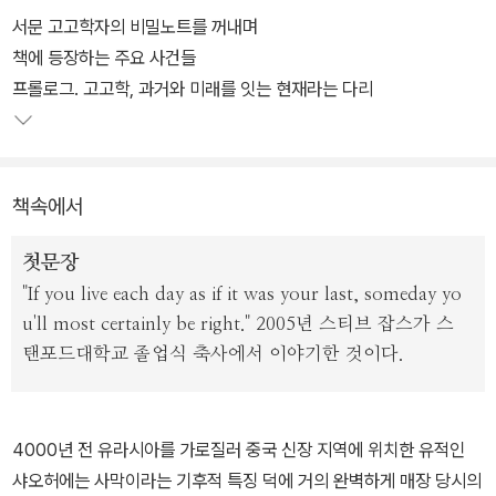
서문 고고학자의 비밀노트를 꺼내며
미지의 땅을 찾아 과거의 흔적을 더듬어가는 이 장대한 여정은 우리
책에 등장하는 주요 사건들
의 현재 삶의 의미에 대해 깊이 사색하는 시간이기도 하다. 인간은 오
프롤로그. 고고학, 과거와 미래를 잇는 현재라는 다리
랜 시간 동안 이 지구에 생존해왔고, 그 흔적은 과거의 유물에 고스란
히 새겨져 있다. 이 책은 흙투성이 유물을 통해 인간의 역사를 읽어내
는 현미경이자 인간의 본질을 이해하기 위한 마중물로서, 독자를 기
책속에서
꺼이 미지의 세계로 안내하고 있다.
첫문장
"If you live each day as if it was your last, someday yo
u'll most certainly be right." 2005년 스티브 잡스가 스
탠포드대학교 졸업식 축사에서 이야기한 것이다.
4000년 전 유라시아를 가로질러 중국 신장 지역에 위치한 유적인
샤오허에는 사막이라는 기후적 특징 덕에 거의 완벽하게 매장 당시의