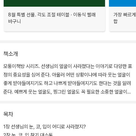
8월 특별 선물. 각도 조절 테이블 · 이동식 빨래
가장 빠르게
바구니
합
책소개
모퉁이책방 시리즈. 선생님의 얼굴이 사라졌다는 이야기로 다양한 표
정의 중요성을 심어 준다. 아울러 어떤 상황이냐에 따라 웃는 얼굴이
좋게 받아들여지기도 하고 나쁘게 받아들여지기도 한다는 것을 알려
준다. 예쁘게 웃는 얼굴도, 찡그린 얼굴도 꼭 필요한 소중한 얼굴이다.
동물 학교 학생들 모두가 선생님께 인사를 하려는 순간, 선생님의 얼
목차
굴을 보고 깜짝 놀란다. 선생님의 눈, 코, 입이 사라져 버린 것이다. 선
생님의 얼굴은 마치 만질만질한 도화지 같다. 이게 어떻게 된 것인지
1장 선생님의 눈, 코, 입이 어디로 사라졌지?
선생님도, 동물 학교 친구들도 어리둥절하다. 동물 친구들은 선생님
2장 눈, 코, 입 찾기 대소동