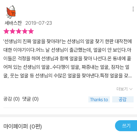
메뉴
세바스찬
2019-07-23
'선생님의 진짜 얼굴을 찾아라!'는 선생님의 얼굴 찾기 한판 대작전에
대한 이야기이다.어느 날 선생님이 출근했는데, 얼굴이 안 보인다.아
이들은 걱정을 하며 선생님과 함께 얼굴을 찾아 나선다.온 동네에 흩
어져 있는 선생님의 얼굴..수다쟁이 얼굴, 짜증내는 얼굴, 잠자는 얼
굴, 웃는 얼굴 등 선생님의 수많은 얼굴을 찾아낸다.특정 얼굴을 갖다
대면 그에 맞게 표정이 변한다.거기서 아이들이 좋아하는 웃는 얼굴
더보기
만 가지고 나머지는 버리려는 순간..아이들은 망설인다.선생님의 화
공감 (
0
)
댓글 (0)
내는 얼굴도 무서운 얼굴도 자신들을 위한 얼굴이라는 것을..선생님
도 감정 표현이 필요하다는 것을..그리고 이 모든 것이 선생님의 진짜
얼굴이라는 것을.. 보통은 선생님의 친절한 얼굴, 웃는 얼굴만 좋아할
쓰기
마이페이퍼 (0편)
텐데...선생님의 감정을 존중해주는 아이들의 모습이 마음을 따뜻하
게 한다.이 책에 나오는 아이들은 어리지만 철이 든 것 같다.자신에게