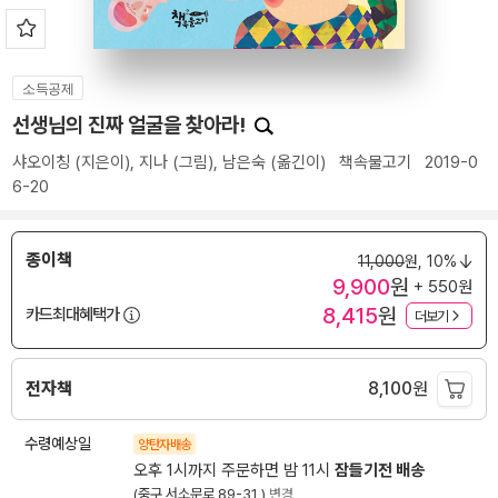
소득공제
선생님의 진짜 얼굴을 찾아라!
샤오이칭
(지은이),
지나
(그림),
남은숙
(옮긴이)
책속물고기
2019-0
6-20
종이책
11,000
원,
10%
9,900
원
+ 550원
8,415
원
카드최대혜택가
더보기
전자책
8,100
원
수령예상일
양탄자배송
오후 1시까지 주문하면 밤 11시
잠들기전 배송
(중구 서소문로 89-31 )
변경