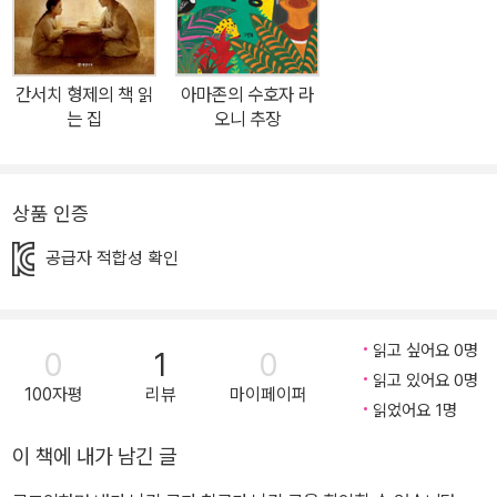
올 수 있을까? 어떤 게 진짜 선생님의 얼굴일까? 동물들이 기억하는
선생님 얼굴이 하나가 아니다! 선생님 얼굴이 사라지자 동물들은 각
기 다른 얼굴을 여기저기에서 찾아온다. 선생님은 처음에는 많은 얼
간서치 형제의 책 읽
아마존의 수호자 라
굴들 중에서 동물들이 바라는 대로 환하고 밝은 얼굴들을 쓰고, 나쁘
는 집
오니 추장
다고 생각하는 얼굴들은 땅속에 묻는다. 하지만 결국 선생님은 나머
지 묻어 두었던 얼굴들을 모두 쓰기로 했다. 동물들이 다양한 얼굴 표
정의 중요성을 깨달았기 때문이다. 모든 얼굴들을 쓰고 나서야 동물
상품 인증
들이 알던 선생님의 진짜 얼굴이 되었다. 어떤 얼굴 표정도 중요하지
공급자 적합성 확인
않은 것은 없다. 웃는 얼굴, 다정한 얼굴만 하고 있어야 친구들과 잘
지낼 수 있을 것 같지만, 솔직하게 표현하고 소통해야 진정한 우정을
다질 수 있다. 슬프고 화나는 감정도 서로 나눌 수 있어야 더 신나고
읽고 싶어요 0명
0
1
0
즐겁게 지낼 수 있지 않을까? 얼굴 표정은 감정이 드러나는 모니터!
읽고 있어요 0명
풍부한 감정은 마음에서 나와 얼굴을 통해 다른 사람에게 전달된다.
100자평
리뷰
마이페이퍼
읽었어요 1명
감정은 나만의 것이지만 얼굴로 나타나는 표정이 되면 다른 사람에게
시각적인 메시지를 줄 수 있다. “나 오늘 너무 슬퍼.”라고 직접 말하지
이 책에 내가 남긴 글
않아도 슬픈 표정을 알아보고 위로하고 소통할 수 있다. “나 오늘 진