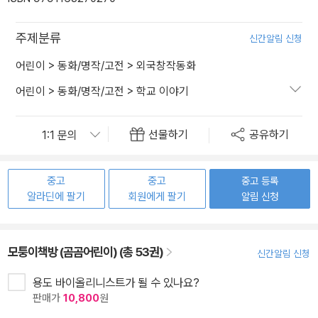
주제분류
신간알림 신청
어린이
>
동화/명작/고전
>
외국창작동화
어린이
>
동화/명작/고전
>
학교 이야기
선물하기
공유하기
중고
중고
중고 등록
알라딘에 팔기
회원에게 팔기
알림 신청
모퉁이책방 (곰곰어린이) (총 53권)
신간알림 신청
용도 바이올리니스트가 될 수 있나요?
판매가
10,800
원