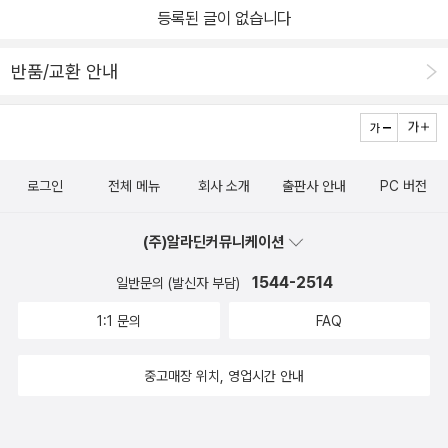
등록된 글이 없습니다
있는 수많은 표정을 얼굴을 보고 선생님은 아이들을 위해 아이들이
싫어하는 모습을 줄이려고 노력할 것 같다.아마 아이들이 좋아하는
반품/교환 안내
표정을 지으려고 노력하시겠지?선생님의 잃어버린 얼굴을 찾아나선
다는 설정이 재미난 책 '선생님의 진짜 얼굴을 찾아라'를 추천한다.이
책을 읽으면서 선생님에겐 어떤 다양한 표정이 있는지 찾아볼 것 같
은 예감이 든다.
로그인
전체 메뉴
회사 소개
출판사 안내
PC 버전
(주)알라딘커뮤니케이션
1544-2514
일반문의 (발신자 부담)
1:1 문의
FAQ
중고매장 위치, 영업시간 안내