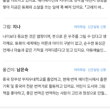
술을 가르치고 있어요. 애니메이션과 시나리오 창작을 하면서 경험을
쌓아 지금은 동화와 소설을 쓰는 일에 푹 빠져 있어요. 『고래의 바다
여행(鯨海奇航)』으로 제17회 구가(九歌) 현대아동문학상 행정원
문화건설위원회 특별상, 『쓰레기 왕자』로 교육부 문예창작상 교사 부
그림:
지나
저자파일
신간알림 신청
문 특상을 받았어요.
나이보다 중요한 것은 열정이며, 붓으로 온 우주를 그릴 수 있다고 생
각해요. 동화의 세계에는 어른과 아이의 구분이 없고, 순수한 동심은
언제나 마술과 같은 기적을 가져다준다고 믿고 있지요. 아동예술인문
잡지 『小典藏』, 월간 『小羊』등에 그림을 그렸고, 『My Story Islan
d(故事島·兒童故事屋)』 등 여러 작품이 있어요.
옮긴이:
남은숙
저자파일
신간알림 신청
중국 장쑤성 쑤저우대학교를 졸업하고, 현재 번역 에이전시에서 출판
기획 및 중국어 전문 번역가로 활동하고 있어요. 어린이 도서와 그림
책을 좋아하고, 좋은 번역은 번역하는 사람의 고민과 정성으로 만들
어진다고 생각해요. 옮긴 책으로는 『우리 동네는 미술관』 『나다운 것
을 찾았어!』 『칙칙팥팥』 등이 있어요.