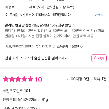
배송료
유료 (도서 1만5천원 이상 무료)
이 도서는 <
선생님이 창피해
>의 개정판입니다.
구판 보기
알라딘 만권당 삼성카드, 알라딘 15% 청구 할인
최대 1만원 또는 2만원 할인(전월 30만원 또는 60만원 이용 시) / 카드
발급월 +1개월까지는 전월 실적이 없어도 최대 1만원 혜택 제공
카드/간편결제 할인
무이자 할부
소득공제 450원
관심 저자, 시리즈의 출간 알림을 받아보세요
신청
10
100자평 0편
리뷰 1편
세일즈포인트
101
양장본
65쪽
152*225mm
91g
ISBN 9791163270270