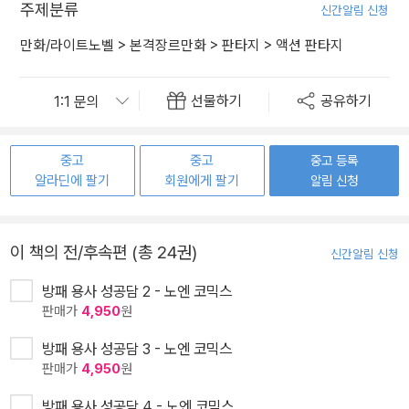
주제분류
신간알림 신청
만화/라이트노벨
>
본격장르만화
>
판타지
>
액션 판타지
선물하기
공유하기
중고
중고
중고 등록
알라딘에 팔기
회원에게 팔기
알림 신청
이 책의 전/후속편 (총 24권)
신간알림 신청
방패 용사 성공담 2 - 노엔 코믹스
판매가
4,950
원
방패 용사 성공담 3 - 노엔 코믹스
판매가
4,950
원
방패 용사 성공담 4 - 노엔 코믹스