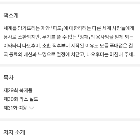
책소개
세계를 망가뜨리는 재앙 「파도」에 대항하려는 다른 세계 사람들에게
용사로 소환되지만, 무기를 쓸 수 없는 「방패」의 용사임을 알게 되는
이와타니 나오후미. 소환 직후부터 시작된 이유도 모를 푸대접은 결
국 동료의 배신과 누명으로 절정에 치닫고, 나오후미는 마침내 주체
할 수 없는 분노와 인간 불신에 몸을 침식당한 채 홀로 이세계를 헤쳐
나가는데...
목차
제29화 복제품
제30화 라스 실드
제31화 여왕
저자 소개