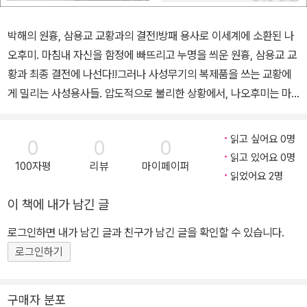
박해의 원흉, 삼용교 교황과의 결전!방패 용사로 이세계에 소환된 나
오후미. 마침내 자신을 함정에 빠뜨리고 누명을 씌운 원흉, 삼용교 교
황과 최종 결전에 나선다!!그러나 사성무기의 복제품을 쓰는 교황에
게 밀리는 사성용사들. 압도적으로 불리한 상황에서, 나오후미는 마
침내 저주받은 힘에 손을 댄다…!!저주의 불길에 휩싸인 나오후미를
기다리는 것은…?!출판사 제공 작품 소개세계를 망가뜨리는 재앙 「파
읽고 싶어요 0명
0
0
0
도」에 대항하려는 다른 세계 사람들에게 용사로 소환되지만, 무기를
읽고 있어요 0명
100자평
리뷰
마이페이퍼
쓸 수 없는 「방패」의 용사임을 알게 되는 이와타니 나오후미. 소환 직
읽었어요 2명
후부터 시작된 이유도 모를 푸대접은 결국 동료의 배신과 누명으로
이 책에 내가 남긴 글
절정에 치닫고, 나오후미는 마침내 주체할 수 없는 분노와 인간 불신
에 몸을 침식당한 채 홀로 이세계를 헤쳐 나가는데──.2019년 1월,
로그인하면 내가 남긴 글과 친구가 남긴 글을 확인할 수 있습니다.
애니메이션 스타트!인기 이세계 리벤지 판타지 「방패 용사 성공담」의
로그인하기
공식 코믹스!
구매자 분포