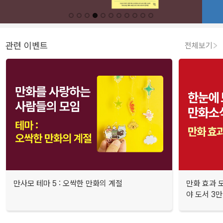
관련 이벤트
전체보기
만사모 테마 5 : 오싹한 만화의 계절
만화 효과 모
야 도서 3만