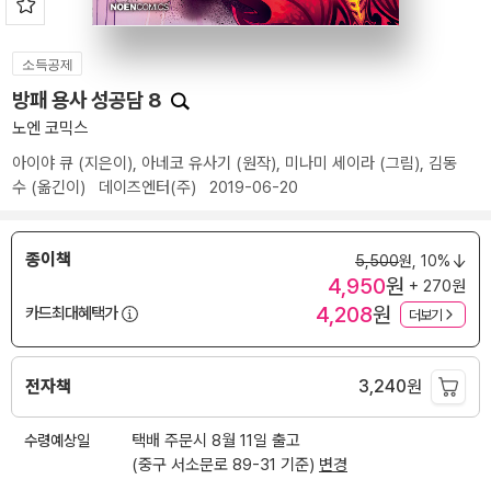
소득공제
방패 용사 성공담 8
노엔 코믹스
아이야 큐
(지은이),
아네코 유사기
(원작),
미나미 세이라
(그림),
김동
수
(옮긴이)
데이즈엔터(주)
2019-06-20
종이책
5,500
원,
10%
4,950
원
+ 270원
4,208
원
카드최대혜택가
더보기
전자책
3,240
원
수령예상일
택배 주문시 8월 11일 출고
(중구 서소문로 89-31 기준)
변경