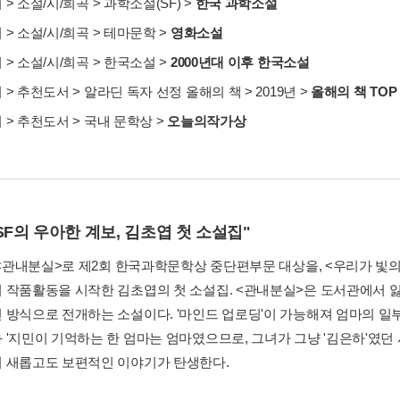
서
>
소설/시/희곡
>
과학소설(SF)
>
한국 과학소설
서
>
소설/시/희곡
>
테마문학
>
영화소설
서
>
소설/시/희곡
>
한국소설
>
2000년대 이후 한국소설
서
>
추천도서
>
알라딘 독자 선정 올해의 책
>
2019년
>
올해의 책 TOP 
서
>
추천도서
>
국내 문학상
>
오늘의작가상
SF의 우아한 계보, 김초엽 첫 소설집"
년 <관내분실>로 제2회 한국과학문학상 중단편부문 대상을, <우리가 빛
 작품활동을 시작한 김초엽의 첫 소설집. <관내분실>은 도서관에서 
 방식으로 전개하는 소설이다. '마인드 업로딩'이 가능해져 엄마의 일
 '지민이 기억하는 한 엄마는 엄마였으므로, 그녀가 그냥 '김은하'였던
 새롭고도 보편적인 이야기가 탄생한다.