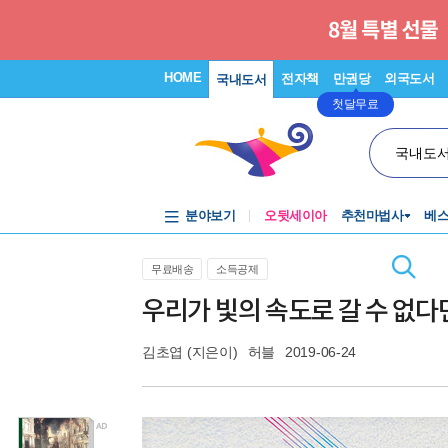
HOME
전자책
만권당
외국도서
국내도서
첫달무료
국내도
분야보기
오뒷세이아
추천마법사
베
무료배송
소득공제
우리가 빛의 속도로 갈 수 없다
김초엽
(지은이)
허블
2019-06-24