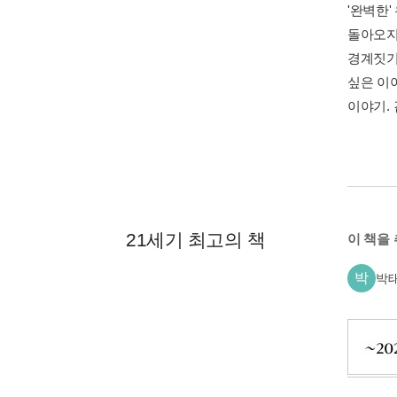
'완벽한
돌아오지 
경계짓기
싶은 이
이야기. 
21세기 최고의 책
이 책을
박
박