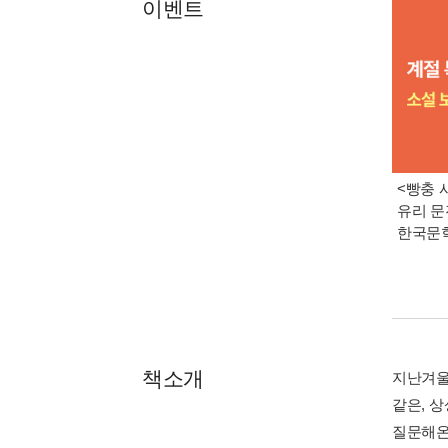
이벤트
<빵충 
유리 문
한국문
책소개
지난겨울
같은, 
질문해온