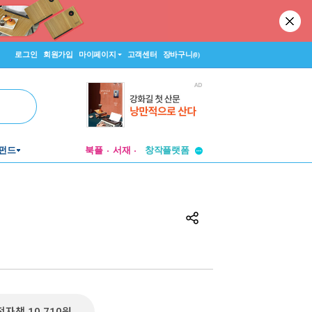
로그인
회원가입
마이페이지
고객센터
장바구니
(0)
투비컨티뉴드
펀드
북플
서재
창작플랫폼
투비컨티뉴드