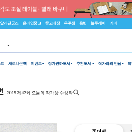
알라딘굿즈
온라인중고
중고매장
우주점
음반
블루레이
커피
서
스트
새로나온책
이벤트
정가인하도서
추천도서
작가와의 만남
북
면
- 2019 제43회 오늘의 작가상 수상작
종이책