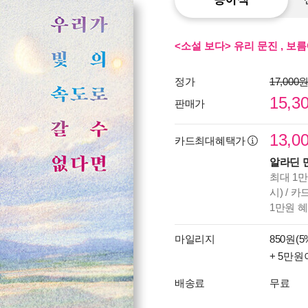
<소설 보다> 유리 문진 , 보
정가
17,000
15,3
판매가
13,0
카드최대혜택가
알라딘 
최대 1만
시) / 
1만원 
마일리지
850원(5
+ 5만원
배송료
무료