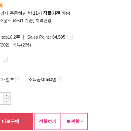
송
시까지 주문하면 밤 11시
잠들기전 배송
소문로 89-31 기준)
지역변경
 top10
2주
|
Sales Point :
64,595
202)
리뷰(236)
원
자 할부
소득공제 690원
바로구매
선물하기
보관함 +