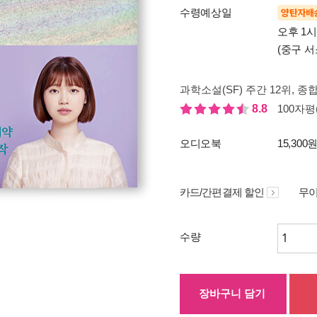
수령예상일
양탄자배
오후 1
(중구 서
과학소설(SF) 주간 12위
, 종합
8.8
100자평(
오디오북
15,300
카드/간편결제 할인
무이
수량
장바구니 담기