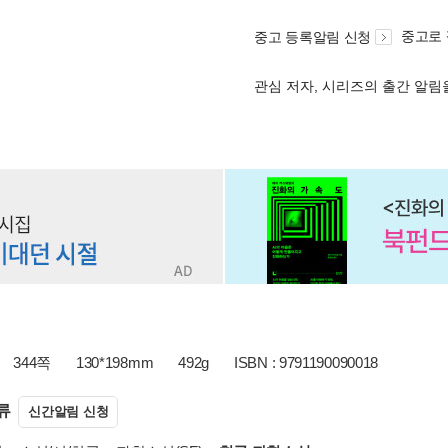
중고로
중고 등록알림 신청
관심 저자, 시리즈의 출간 알
344쪽
130*198mm
492g
ISBN : 9791190090018
류
신간알림 신청