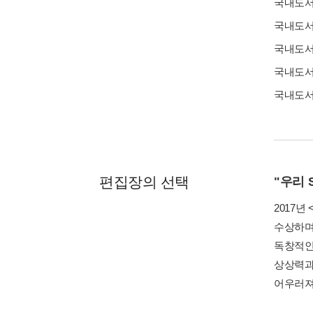
국내도
국내도
국내도
국내도
국내도
편집장의 선택
"우리 
2017
수상하며
독창적인
상상력과
어우러져