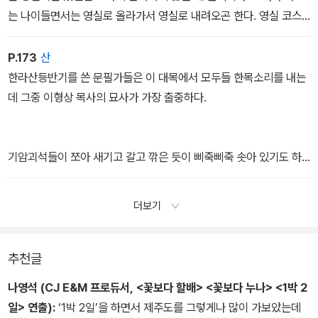
는 나이들면서는 영실로 올라가서 영실로 내려오곤 한다. 영실 코스
는 윗세오름을 올려다보며오르다보면 백록담 봉우리의 절벽이 드라
마틱하게 나타나는 감동이 있고, 내려오는 길은 진달래밭 구상나무
P.173
산
숲 아래로 푸른 바다가 무한대로펼쳐지는 눈맛이 장쾌하기 때문이다.
한라산등반기를 쓴 문필가들은 이 대목에서 모두들 한목소리를 내는
영실 코스는 승용차가 영실 휴게소까지 올라갈 수 있어서 2.4 킬로미
데 그중 이형상 목사의 묘사가 가장 출중하다.
터(40분) 다리품을 생략할 수 있다. 그러나 영실이 아무 때나 운동
화 신고 오를 수 있는 곳은 절대 아니다.
기암괴석들이 쪼아 새기고 갈고 깎은 듯이 삐죽삐죽 솟아 있기도 하
고, 떨어져 있기도 하고, 어기어 서 있기도 하고, 기울게 서 있기도 하
고, 짝지어 서 있기도 한데, 마치 속삭이는 것 같기도 하고, 대화를 하
더보기
는 것 같기도 하고, 서로 돌아보며 줄지어 따라가는 것 같기도 하
다. 이는 조물주가 정성들여 만들어놓은 것이다.
좋은 나무와 기이한 나무들이 푸르게 물들이고 치장하여 삼림이 빽빽
추천글
한데 서로 손을 잡아 서 있기도 하고, 등을 돌려 서 있기도 하고, 옆으
나영석 (CJ E&M 프로듀서, <꽃보다 할배> <꽃보다 누나> <1박 2
로 누워 있기도 하고, 비스듬히 서 있기도 하니, 마치 누가 어른인지다
일> 연출):
‘1박 2일’을 하면서 제주도를 그렇게나 많이 가보았는데
투는 것도 같고, 누가 잘났는지 경쟁하는 것도 같고, 어지럽게 일어