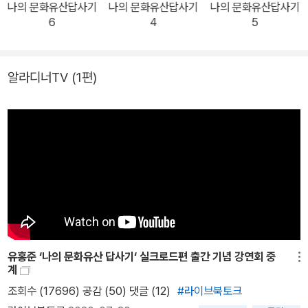
나의 문화유산답사기
나의 문화유산답사기
나의 문화유산답사기
있다. 그러나 아직까지도 제주 여행의 대부분은 유명 관광지 위주로
6
4
5
편중되어 있어 제주의 역사와 문화에 대한 접근이 제한적이고, 렌터
카로 여행하는 경우에도 체계적이고 깊이있는 안내 정보가 부족한 실
정이다. 이 책은 차를 빌려 자유롭게 제주를 여행하는 렌터카 이용객,
알라디너TV
(1편)
즉 ‘제주허씨’들을 위한 제주 안내서라 할 수 있다. 뿐만 아니라 기존
의 틀에 박힌 여행을 벗어나서 제주의 속살을 만끽하고자 하는 국내
외 독자들을 위한 기행서이기도 하다. 이 책은 우리에게 익숙하고 잘
알려진 자연?문화 유산은 물론이고 육지인뿐 아니라 제주 현지인들
조차 가까이 두고도 제대로 가보지 못했던 곳이나 주목받지 못했던
곳들 또한 새롭게 조명함으로써 제주의 숨겨진 가치를 찾아낸다. 제
주의 새로운 발견―제주도가 정녕 이런 곳이었단 말인가 ‘제주 답사
기’는 크게 다섯 부분으로 구성된다. 첫번째 ‘제주답사 일번지’에 등장
하는 지역은 제주의 동북쪽 조천과 구좌 부근이다. 이 지역은 다랑쉬
유홍준 ‘나의 문화유산 답사기‘ 실크로드편 출간 기념 강연회 중
메뉴
오름으로 대표되는 제주의 오름, 돈지할망당·갯것할망당에서 엿볼 수
계
있는 제주의 신앙, 그리고 제주 해녀의 1/10이 여전히 활동 중인 하도
조회수 (17696) 공감 (50)
댓글 (12)
#라이브북토크
리의 물질 풍경 등 제주의 자연과 인문의 속살을 고스란히 느낄 수 있