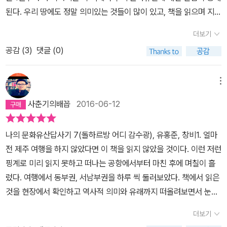
다. 그런데 그 백지를 소지라 한다는 것, 아무것도 쓰여 있지 않는 하
된다. 우리 땅에도 정말 의미있는 것들이 많이 있고, 책을 읽으며 지식
홍준 교수가 들려주는 제주 이야기를 연결하면서 읽는 재미가 컸고,
얀 한지는 사실은 마음속 소망이 전사된 것을 알게 되었다. 하얀 색이
이 풍부해지는 느낌을 받는다. 이번에 나온 책은 제주편이다. 제주편
제주 사람인 남편을 이해하는 데도 나름 도움이 되었다. 그런데 남편
무(無)자가 아니라 모든 소원을 담아둔 것이라는 ‘소지’. 알게 되면 나
더보기
이 나왔다는 것은 나의 관심에 부채질을 해주었다. 진작 이 책이 나왔
은 불만이 좀 있는 듯하다. 제주에 대해 너무 단정적으로 말하고 있다
무에 걸려있는 소지를 바라볼 때 마음가짐이 달라진다.2) 제주 4.3사
공감 (
3
)
댓글 (0)
으면 얼마나 좋았을까? '제주허씨를 위한 제주학안내서'라는 말에 '좋
나 어떻다나... 서방님, 그래도 난 앞으로 설날에 제주 갈 일이 기다려
건과 ‘순이삼촌’의 ‘삼촌’: 제주에 내려오기 전에도 4.3사건을 알고 있
다'는 말이 절로 나온다. 지금껏 제주관련 서적을 뒤적이면 거의 두 부
진다우...
었고 민족의 비극이라고 생각하고 있었지만 여기 내려와서 살다보니
류였다. 관광지를 겉핥기식으로 둘러보며 좋더라~ 하며 개인감상을
메뉴
사람들 마음 깊이 뿌리박혀 있는 사건이었다. 역사가 아니라 삶의 현
적기에 바쁜 여행서적과 조금은 난해한 역사를 담은 서적. 그나마 그
장인 것이다. 광주가 고향인 분들이 울적해지면 한번씩 광주민주화
사춘기의배꼽
2016-06-12
선입견에서 나를 조금 끄집어 내준 책이 있다면 <제주 역사 기행>과
사건을 토로하듯이 제주도 분들도 한번씩 4.3사건에 대한 울분을 토
<제주 기행> 정도였다. 그런데 이번에 이 책을 읽고 나서 한 권 더 보
로한다. 그렇지 않아도 폐쇄적인 환경을 갖고 있는 섬인데 4.3사건의
나의 문화유산답사기 7(돌하르방 어디 감수광), 유홍준, 창비1. 얼마
탠다. 제주에 관한 책 중, 제주에 관심은 갖고 있지만 아는 것은 많지
여파로 폐쇄적인 분위기를 오래 유지하게 된 것이 아닌가 하는 생각
전 제주 여행을 하지 않았다면 이 책을 읽지 않았을 것이다. 이런 저런
않은 나같은 사람들에게 강추하고 싶은 책이 있으니, 바로 <나의 문
이 든다. 아직도 육지 사람들에게 마음을 열지 못하는 분들을 볼 때 왠
핑계로 미리 읽지 못하고 떠나는 공항에서부터 마친 후에 며칠이 흘
화유산답사기 7 -돌하르방 어디 감수광>이다. 여행을 관광으로 하
지 역사의 상처를 보는 것 같은 느낌도 든다. 현기영의 ‘순이삼촌’은
렀다. 여행에서 동부권, 서남부권을 하루 씩 둘러보았다. 책에서 읽은
면 사실 재미가 반감된다. 해외여행도 그렇고 국내여행도 마찬가지
이미 읽어본 소설이었다. 그런데 제목의 의미를 새삼 알게 되었다. ‘삼
것을 현장에서 확인하고 역사적 의미와 유래까지 떠올려보면서 눈으
다. 하지만 관광에서 빼놓을 수 없는 장점이 있다면, 관련지식을 많이
촌’이라는 용어가 제주에서는 흔하게 쓰이는 용어라는 것, 그래서 ‘순
로 가슴에 저장해나갔다. 미쳐 못 본 곳에 대한 부분은 다음 제주 방문
알고 있는 사람이 이런저런 설명을 해준다는 것이다. 그것은 개인 자
더보기
이삼촌’의 주인공은 ‘순이’의 ‘삼촌’이 아니라 ‘순이’를 가리킨다는 것
예습이라 생각하며 읽었다. 책 전반에서 저자의 제주에 대한 사랑이
유여행에서는 절대 누릴 수 없는 호사다. 관심있게 잘 들으면 얻는 것