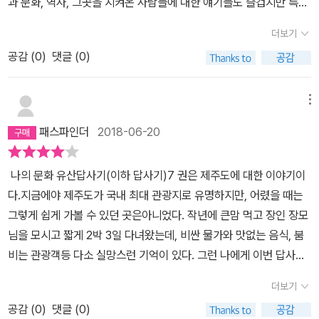
과 문화, 역사, 그곳을 지켜온 사람들에 대한 얘기들도 즐겁지만 특히
을 데리고 해녀박물관에 다녀왔다. 실제 오디오를 통해 들려오는 숨
끼는 것이 목적이 되는 것 같다. 맞는지는 모르겠지만 나름 그런 생각
문화재청장 시절 제주도를 세계 문화유산에 등재시키기 위한 노력과
비소리는 새 소리 같기도 하고 묘하게 귀를 울리는 소리였다. 박물관
을 해본다. 그래서인지 책을 읽으면서 어디가 경치가 좋으니 꼭 가봐
더보기
각종 에피소드들은 무대 뒷편을 엿보는 관음적인 재미도 준다. 다음
에 엄청난 자료가 소장되었던 것은 아니지만 아이들은 이 박물관에
야지 하는 생각이 들기 전에 제주도 사람들에게 트라우마처럼 각인된
공감 (
0
)
댓글 (0)
에 제주도를 간다면 이 책에 소개된 곳들을 찾아다닐 것 같다. 아는
가보고서야 ‘해녀’가 무엇인지 알게 되었다. ‘해녀’라는 직업이 일본과
4.3항쟁에 대한 이야기, 여행자들은 스쳐지나가는 경치 좋은 곳, 곳
만큼 보인다고 즐거운 탐색이 되리라 기대한다. 제주도 여행을 준비
우리나라에만 있다는 것. 해녀들의 삶이 어떤 것인지. ‘숨비소리’가 무
곳에 아로 새겨진 아픈 역사의 이야기가 가슴 저리게 다가왔다.뽈대
하는 사람에게는 필독하라고 권하고 싶음.
엇인지 아이들에게 설명해 주었다. 아이들은 그 뒤, 바다에서 일 하고
메뉴
만 솟아난 위령탑보다 길가의 너븐숭이 애기무덤이 더 가슴사무치게
있는 해녀들을 볼 때마다 ‘해녀 아줌마다’하고 알은 체 한다. 그리고
아프고 한국전쟁 발발로 죽은 사계리의 '백조일손지묘'의 희생자들의
패스파인더
2018-06-20
숨비소리도 알은 체하고. 제주의 상징이자 자랑스러운 해녀들이 사라
커다란 하나의 무덤에 더 위령하고싶은 것을 보면 하늘 높이 지은 탑
지지 않았으면 좋겠다. 2) 일도 이도 삼도동의 의미를 알다제주시에
일수록 위령이 되는데 아니라는 생각이 든다. 마치 내가 잠시 스쳐간
나의 문화 유산답사기(이하 답사기)7 권은 제주도에 대한 이야기이
있는 일도동 이도동 삼도동이 시조 전설과 관련이 있을 줄이야.삼성
며칠은 제주의 겉으로 웃는 모습이었다면 이번에는 제주의 감춰진 아
다.지금에야 제주도가 국내 최대 관광지로 유명하지만, 어렸을 때는
혈에서 나온 세 사람은 활을 쏘아 각자 살 곳을 정했는데 그것이 바로
픈 속살을 보는 느낌이었다고나 할까? 몰랐던 그들의 역사와 숨겨진
그렇게 쉽게 가볼 수 있던 곳은아니었다. 작년에 큰맘 먹고 장인 장모
일도(一徒), 이도(二徒), 삼도(三徒)동이라는 것이다. 삼성혈이 있
이야기, 그리고 삶의 냄새가 풀풀 나는 해녀들의 변천사까지 담았으
님을 모시고 짧게 2박 3일 다녀왔는데, 비싼 물가와 맛없는 음식, 붐
는 곳은 이도1동이고.이런 사실을 알고 나서는 지명도 새로워 보였다.
니 분명 제주 겉핥기가 아닌 느낌이다. 아직 오르지 못했지만 나와 이
비는 관광객등 다소 실망스런 기억이 있다. 그런 나에게 이번 답사기
제주도 행정 이름 자체가 민속학적 연구의 대상인 것이다. 동네 이름
름이 같아서 늘 마음에 두고 있는 제주의 영실오름, 이곳에 가면 오백
는 내가 과연 제주도를 다녀온것이 맞는 가 싶을 정도로 생경한 아름
자체가 민속이어서 곱씹을수록 그 의미가 새롭다. 이러니 제주에서
더보기
장군봉을 보고 할망의 아들들을 떠올려도 보고 싶고 한번도 본 적이
다움과 다시 한번 가보고 싶다는 동경을 심어 주었다. 다른 답사기와
빠져나오기 힘들다. 4. 가보고 싶은 곳(책에 나왔지만 아직 가보지 못
없는 제주의 용암동굴도 보고 싶고, 그 깊이가 바다와 맞닿았다는 제
공감 (
0
)
댓글 (0)
다르게 문화유산에 대한 이야기 보다는 아름다운 풍경(오름 한라산