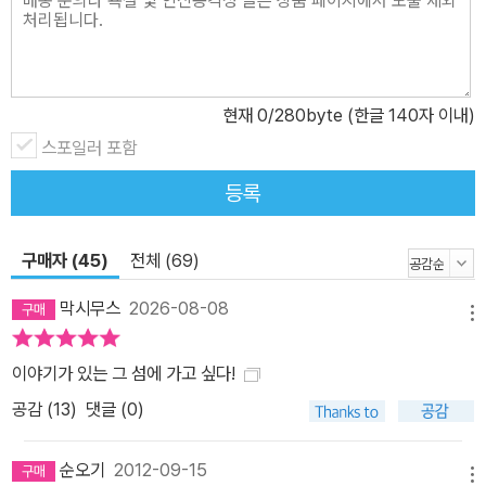
이라면 어디라도 그렇겠지만 유난히도 현대화되고 화려한 관광코스
가 많은 제주에서라면 더군다나 그런 곳은 무심히 지나치기 십상이
다. “전설이 유물을 만나면 현실적 실체감을 얻게 되고, 유물은 전설
현재
0
/280byte (한글 140자 이내)
을 만나면서 스토리텔링을 갖추게 된다”고 믿는 저자는 이를테면 삼
양동 검은 모래 해수욕장은 육지의 관광객이나 일본 관광객들까지도
스포일러 포함
많이 찾는 모래찜질로 유명하지만 바로 그 위쪽에 있는 선사유적지에
등록
들르는 사람은 극히 드문 점을 지적하면서, 그 이유는 학자들의 지나
친 학문적 신중성과 엄숙성 때문이라고 말한다. 또한 최근에 김만덕
구매자 (45)
전체 (69)
기념사업회가 만들어지고 표준영정까지 제작하는 등 세인의 관심을
받게 된 김만덕 할머니를 돌아보는 공간에 들어서면 정작 그 묘소는
막시무스
2026-08-08
메뉴
초라하게 방치되고 엄청난 규모의 기념탑이 세워져 주객이 전도된 느
낌마저 든다며 애석해한다. 제주의 심장으로서 광장의 역할을 해야
이야기가 있는 그 섬에 가고 싶다!
마땅한 관덕정 앞마당의 오늘날 모습에 대한 아쉬움, 테마파크처럼
공감 (
13
)
댓글 (0)
복원해놓은 채 출입을 금해놓은 제주목 관아 보존 방식에 대한 충고,
본래의 소박하고 조촐한 다섯 기의 비석 옆에 현대식 비석들이 난립
순오기
2012-09-15
한 오현단의 모습에 대한 개탄 등 여전히 갈 길이 먼 문화재 행정과 지
메뉴