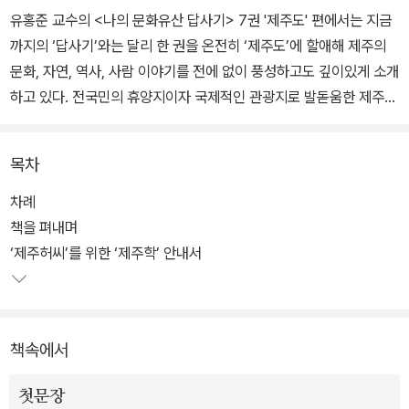
유홍준 교수의 <나의 문화유산 답사기> 7권 '제주도' 편에서는 지금
까지의 ‘답사기’와는 달리 한 권을 온전히 ‘제주도’에 할애해 제주의
문화, 자연, 역사, 사람 이야기를 전에 없이 풍성하고도 깊이있게 소개
하고 있다. 전국민의 휴양지이자 국제적인 관광지로 발돋움한 제주의
곳곳에 숨어 있는 문화유산을 따라가는 저자의 시선과 발길은 지금까
지 알려진 제주가 아닌, 전혀 다른 모습으로 우리를 안내한다.
목차
‘답사기’ 2권 출간 당시 시인 고은은 “유홍준의 눈빛이 닿자마자 그
차례
사물은 문화의 총체로 활짝 꽃피운다”라는 찬사를 보낸 바 있지만, 주
책을 펴내며
목받지 못하고 제대로 조명된 적 없는 문화유산의 가치를 일깨우고
‘제주허씨’를 위한 ‘제주학’ 안내서
생기를 불어넣어주었던 유홍준 교수의 섬세한 시선과 해박한 인문적
해석은 이번 제주편에서 문화유산뿐 아니라 제주의 자연, 민속, 언어
에까지 미친다. 저자는 이에 예의 답사기가 문화유산에 집중했다면
책속에서
이번 답사기는 그 폭과 깊이를 동시에 꾀하며 궁극적으로는 ‘제주
학’의 초석이 되기를 바란다고 밝히고 있다.
첫문장