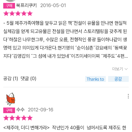
동굴도 단연 압도한다. 이런 종류의 용암동굴들을 이미 수없이 보아
신이다. 할망은 키가 엄청나게 커서 한라산을 베개 삼고 누우면 다리
북프리쿠키
2016-05-01
온 실사단들에게조차 엄청난 시각적 충격과 감동의 파장을 일으킨다.
는 현재 제주시 앞바다에 있는 관탈섬에 걸쳐졌다. 빨래할 때는 관탈
총천연색의 탄산염 생성물이 동굴 바닥과 천장을 장식하고 있고 탄산
섬에 빨래를 놓고, 팔은 한라산 꼭대기를 짚고 서서 발로 빨래를 문질
- 5월 제주가족여행을 앞두고 읽은 책˝전설이 유물을 만나면 현실적
염 침전물들이 곳곳에서 어두운 용암 벽에 벽화를 그려놓은 듯 퍼져
러 빨았다고 한다. 앉아서 빨 때는 한라산에 엉덩이를 걸치고 한 다리
실체감을 얻게 되고유물은 전설을 만나면서 스토리텔링을 갖추게 된
있어 특유의 장관은 이루 형언할 수 없다.===============
는 마라도에 걸치고 우도를 빨래판 삼았다고 한다. 할망이 치마폭에
다˝하찮은 나무한그루, 수많은 오름, 전형적인 풍광 들이하나같이 생
======================================
흙을 담아 나를 때 치마의 터진 구멍으로 조금씩 새어나온 흙더미가
명력 있고 의미있게 다가온다.현기영의 ˝순이삼촌˝강요배의 ˝동백꽃
===============4) 돌하르방의 의미를 다시 돌아보다.‘제
오름이며, 마지막으로 날라다 부은 게 한라산이다. 이 할망에게는 아
지다˝김영갑의 ˝그 섬에 내가 있었네˝이즈미세이이찌 ˝제주도˝4편을
주’하면 빠짐없이 등장하는 것이 바로 돌하르방이다. 제주를 여행한
들이 500명이나 있었는데 흉년이 들어 먹을 게 없자 아들을 위해 큰
읽고 사랑하는 아내와 딸과 함께제주의 속살을 만끽하련다~
사람들은 아마 돌하르방 앞에서 사진 하나쯤은 찍었으리라. 그리고
더보기
솥에 죽을 끓이다가 미끄러져서 할망이 솥에 빠져 죽었다고 한다. 그
돌아갈 때 선물로 부담없이 사 가는 돌하르방 열쇠고리. 제주의 상징
것을 모르고 아들들은 죽을 맛있게 먹었다. 늦게 온 막내 아들이 죽을
공감 (
1
)
댓글 (0)
인 것은 알지만 왜 돌하르방이 곳곳에 있는지 돌하르방에 대해 자세
푸다 사람 뼈를 발견하자 비로소 어머니 설문대할망이 빠져 죽은 걸
히 알지를 못했다.이 책을 읽어보니 제주의 오리지널 돌하르방은 47
알고 형들을 떠나 서쪽 바다로 가서 차귀도의 바위가 되었고 다른 형
메뉴
기가 있다고 한다.(제무목 23기, 정의현 12기 등 2기는 경복궁으로
제들은 잘못을 뉘우치고 목숨을 끊어 오백장군바위가 되었단다. 지금
옮겨졌고 현재 제주에는 45기가 남아있음) 그리고 돌하르방마다 모
수수
2012-09-16
도 한라산에 붉게 피어나는 진달래 철쭉은 그들이 흘린 눈물이라고
습도 다르고 표정도 다르다고 해서 참으로 신기했다. 제주에 있는 돌
한다. - 영주십경 2741) 성산출일 : 성산의 해돋이2) 사봉낙조 : 사라
하르방은 다 똑같은 건 줄 알았더니 오리지널 진품이 따로 있다는 말
<제주야, 더디 변해가라> 작년인가 40줄이 넘어서도록 제주도 한
봉의 저녁노을3) 영구춘화 : 영구(속칭 들렁귀)의 봄꽃4) 정방하폭 :