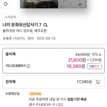
소득공제
나의 문화유산답사기 7
돌하르방 어디 감수광, 제주도편
유홍준
(지은이)
창비
2012-09-13
종이책
24,000
원,
10%
21,600
원
+ 1,200원
18,360
원
카드최대혜택가
더보기
전자책
17,280
원
수령예상일
양탄자배송
지금 주문하면 내일 밤 11시
잠들기전 배송
(중구 서소문로 89-31 )
변경