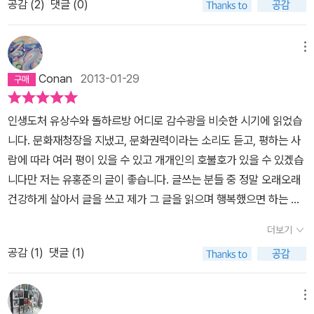
이다. 왜 예전에 읽을 때는 제목이 이상하다는 생각을 못했을까? 정
공감 (
2
)
댓글 (0)
느껴지고, '제주학'이 학문적으로 정립되기를 바라는 마음이 느껴졌
도 많고, 배우는 것도 많다. 이 책도 마찬가지였다. 그동안 외지인으로
말 제주에서는 식당에서 누군가를 부를 때도 다 ‘삼촌, 삼촌’ 이렇게
다. 제주의 민담과 전설, 해녀, 돌하르방, 4.3.사건 등 몰랐거나, 단편
서 제주를 보며 안타까웠던 것은 겉핥기 식으로 2박 3일이나 3박 4
호명하더라. 우리가 도시에서 ‘이모, 이모’ 하듯이.3) 세계자연유산과
적인 지식과 이미지로만 머릿속에 있었던 사실을 정확한 텍스트에 의
메뉴
일을 훑어보고 그 이상 볼 것이 없다고 생각하는 것이었다. 알고보면
용암동굴제주도가 세계자연유산으로 선정된 것은 모르는 사람이 없
거해서 짚어주는 친절한 책이다. 사진자료 또한 충실해서 현장만큼은
제주에 얼마나 눈길을 사로잡는 것들이 많은데! 그나마 제주올레가
Conan
2013-01-29
을 것이다. 그런데 무엇 때문에 선정되었는지는 정확히 모르는 사람
아니지만 현장 분위기를 짐작하는 데는 어려움이 없었다. '제주 한 달
생기고 나서야 사람들은 걸어다니며 제주풍광을 바라보게 되었고, 제
들이 많다. 사실 나도 막상 무엇이 세계유산이냐고 물어보면 대답을
살기', '제주 이민'처럼 제주 열풍이 불고 있지만 제주의 바람과 언어와
주를 새롭게 바라보는 눈을 키운다. 하지만 제주는 아름다운 겉모습
인생도처 유상수와 돌하르방 어디로 감수광을 비슷한 시기에 읽었습
잘 못하겠더라. 한라산? 바다? 화산지역? 이 책을 읽고 나서야 누가
봉긋한 오름처럼 고유한 제주만의 특색들은 사람의 떼가 묻지 않았으
만큼 시린 역사를 가지고 있다. 그래서 알아야할 것도, 배울 것도 많은
니다. 문화재청장을 지냈고, 문화권력이라는 소리도 듣고, 평하는 사
물어봐도 설명해 줄 수 있는 자신감이 생겼다. 제주도의 세계자연유
면 좋겠다. 그럼에도 나를 포함한 육지 사람들은 제주에 갈 것이다. 내
곳이다. 이 책의 가장 앞에 보면 '제주답사 일번지'가 담겨있다. 제주
람에 따라 여러 평이 있을 수 있고 개개인의 호불호가 있을 수 있겠습
산적 가치?한 마디로 얘기하면 거문오름 용암동굴계의 자연유산적
가 다가가면 상대가 변하는 줄 알면서도 그것만은 변하지 않기를 바
에 관해 떠올려볼 때, 이곳만은 꼭 가봐야하는 곳이다!라고 생각한 곳
니다만 저는 유홍준의 글이 좋습니다. 글쓰는 분들 중 정말 오래오래
가치다. 유네스코 실사단은 제주도의 가장 중요한 자연적 특질을 용
라는 '제주 허씨들'은 지금도 랜터카를 몰고 있다. ** 메모- 전설에 따
이 지금껏 없었다. 그래서 역사적 의미와 아름다운 풍광을 담고 있는
건강하게 살아서 글을 쓰고 제가 그 글을 읽으며 행복했으면 하는 분
암동굴이라고 평가했다. 길이 l7킬로미터가 넘는 용암동굴은 세계에
르면 제주의 거신 설문대할망이 치마로 흙을 나르면서 한 줌씩 새어
그런 곳들이 더욱 마음에 와닿았다. 이 책에서는 그런 이야기들을 조
들이 있습니다. 조정래가 그렇고 황석영, 김훈, 움베르토 에코가 그렇
단 12개만이 존재한다고 한다. 그 중에 하나가 바로 만장굴이다. 유네
나온 게 오뚝오뚝한 오름이 되었고, 그중 너무 도드라진 오름을 주먹
더보기
목조목 담고 있다. 설명을 들으며 제주 구석구석을 여행하는 느낌이
습니다. 유홍준 역시 마찬가지 입니다. 제게 글 읽는 행복을 준 분들입
스코 실사단의 보고서 내용(읽어보면 짜릿하다. 그리고 제주가 자랑
으로 툭 쳐서 누른 게 굼부리라고 한다. 오름은 그렇게 신성시되어 숱
들었다. 책을 읽으며 제주에 대해 더욱 애정이 깊어진다.
공감 (
1
)
댓글 (1)
니다. 작가의 건강을 기원합니다.
스러워진다)===============================
한 설화를 피워냈고 신비로운 오름에는 많은 제(祭)터가 남아 있다.
=====================================거
오름은 제주 사람과 신들의 고향이다. 82쪽- 설문대할망 176-177
문오름 용암동굴계는 (........) 그 다양성과 풍부함에서 세계 어떤 용암
메뉴
오백장군봉에는 설문대할망 전설이 있다. 설문대할망은 제주의 창조