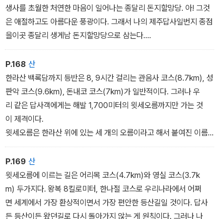
서 매일같이 생사를 넘나들며 물질을 하는 해녀의 수고로움을 노래한
생사를 초월한 처연한 마음이 일어나는 종달리 돈지할망당. 아! 그것
다. 깊고 푸른 물에 의심 없이 바로 내려가 날리는 낙엽처럼 공중에 몸
은 애절하고도 아름다운 풍광이다. 그래서 나의 제주답사일번지 종점
을 던지며 길게 휘파람 불어 숨 한번 토해낼제 그 소리처량하여 멀
을이곳 종달리 생게남 돈지할망당으로 삼는다.
리 수궁 속까지
그날도 숨비소리 아련한 빈 바다엔 노을이 짙게 내리고 있었다.
P.168
산
한라산 백록담까지 등반은 8, 9시간 걸리는 관음사 코스(8.7km), 성
판악 코스(9.6km), 돈내코 코스(7km)가 일반적이다. 그러나 우
리 같은 답사객에게는 해발 1,700미터의 윗세오름까지만 가는 것
이 제격이다.
윗세오름은 한라산 위에 있는 세 개의 오름이라고 해서 붙여진 이름
인데 여기에 이르면 선작지왓 너머로 백록담 봉우리의 절벽이 통째로
드러난다. 그것은 장관 중에서도 장관으로, 이렇게 말하는 순간 내 가
P.169
산
슴은 뛰고 있다. 우리는 그것만으로도 한라산의 신비로움과 아름다움
윗세오름에 이르는 길은 어리목 코스(4.7km)와 영실 코스(3.7k
의 반은 만끽할 수 있다. 거기서 백록담까지는 1.3킬로미터 산행길이
m) 두가지다. 왕복 8킬로미터, 한나절 코스로 우리나라에서 어쩌
다.
면 세계에서 가장 환상적이면서 가장 편안한 등산길일 것이다. 답사
든 등산이든 왔던길로 다시 돌아가지 않는 게 원칙이다. 그러나 나