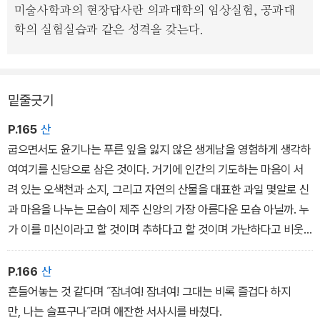
미술사학과의 현장답사란 의과대학의 임상실험, 공과대
학의 실험실습과 같은 성격을 갖는다.
밑줄긋기
P.165
산
굽으면서도 윤기나는 푸른 잎을 잃지 않은 생게남을 영험하게 생각하
여여기를 신당으로 삼은 것이다. 거기에 인간의 기도하는 마음이 서
려 있는 오색천과 소지, 그리고 자연의 산물을 대표한 과일 몇알로 신
과 마음을 나누는 모습이 제주 신앙의 가장 아름다운 모습 아닐까. 누
가 이를 미신이라고 할 것이며 추하다고 할 것이며 가난하다고 비웃
을 것인가.
수많은 해녀 노래 중에서 가장 애달픈 구절은 ˝이여싸나이여싸. 칠성
P.166
산
판을 머리에 이고 바다 속에 들어간다˝라는 대목이다. 조선시대 대표
흔들어놓는 것 같다며 ˝잠녀여! 잠녀여! 그대는 비록 즐겁다 하지
적인 서사시인 석북(北) 신광수(申光洙)는 자녀가(潛女歌)」에
만, 나는 슬프구나˝라며 애잔한 서사시를 바쳤다.