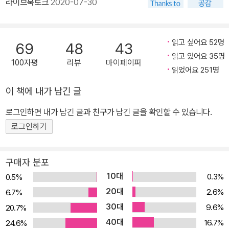
라이브북토크
2020-07-30
는 곳이다. 또한 이곳에서는 제주의 현대사를 가장 비극적으로 만든
‘외면한다고 잊혀질 수 없는 일’ 4?3의 흔적이 남아 있는 유적도 만
날 수 있다. 한편 이 지역은 제주 자연의 대표적인 상징인 기생화산,
읽고 싶어요 52명
69
48
43
즉 오름의 왕국이다. 특히 제주를 유네스코 세계자연유산에 등재하는
읽고 있어요 35명
100자평
리뷰
마이페이퍼
데 결정적인 공헌을 한 거문오름 용암동굴계도 만날 수 있다. 저자가
읽었어요 251명
문화재청장으로 재직할 당시 기적적으로 발견된 용천동굴 이야기는
이 책에 내가 남긴 글
세계적인 평가를 통해 제주 자연의 가치에 한층 더 자긍심을 갖게 만
로그인하면 내가 남긴 글과 친구가 남긴 글을 확인할 수 있습니다.
들어준다. 또한 해녀 이야기를 제주어의 맛을 살려 풀어주는 ‘제주 삼
춘’들의 에피소드는 육지사람들은 물론 제주인들에게조차 신비롭고
로그인하기
재미있는, 답사기만이 들려줄 수 있는 이야기다. 두번째 ‘한라산 윗세
오름 등반기’에 등장하는 영실은 저자가 꼽은 ‘제주에서 가장 아름다
구매자 분포
운 곳’이다. 눈이 오면 오는 대로, 바람이 불면 부는 대로, 꽃이 흐드러
10대
0.3%
0.5%
지면 또 그런 대로 가장 아름다운 이곳은 험한 등반 코스가 아니면서
20대
2.6%
6.7%
도 한라산의 전모를 한껏 느끼게 해주기 때문이다. 영실 등반 코스는
30대
9.6%
20.7%
서막인 울창한 숲길을 지나, 제1막 오백장군봉, 제2막 진달래 능선,
40대
16.7%
24.6%
제3막 구상나무 군락지, 제4막 윗세오름을 지나 백록담에 이르러 절