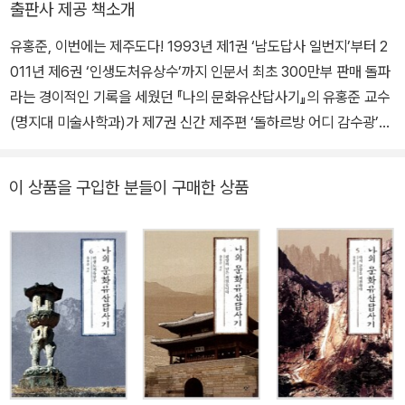
출판사 제공 책소개
사회 대표를 맡았다. 영남대학교 교수 및 박물관장, 명지대학교 교수
유홍준, 이번에는 제주도다! 1993년 제1권 ‘남도답사 일번지’부터 2
및 문화예술 대학원장과 석좌교수, 문화재청장을 역임했고 현재 국립
011년 제6권 ‘인생도처유상수’까지 인문서 최초 300만부 판매 돌파
중앙박물관 관장으로 있다. 미술사 저술로 《모두를 위한 한국미술
라는 경이적인 기록을 세웠던 『나의 문화유산답사기』의 유홍준 교수
사》, 《외국인을 위한 한국미술사》, 《안목》, 《명작순례》, 《국보순례》,
(명지대 미술사학과)가 제7권 신간 제주편 ‘돌하르방 어디 감수광’을
《유홍준의 한국미술사 강의》(전 6권), 《겸재 정선》, 《추사 김정희》,
출간했다. 전작들과 달리 이번 신간은 한권을 오롯이 제주에 할애해
《조선시대 화론 연구》, 《화인열전》, 《완당평전》, 평론집으로 《80년
제주의 자연과 문화유산, 역사와 사람 이야기로 풍성하게 채웠으며
대 미술의 현장과 작가들》, 《다시, 현실과 전통의 지평에서》, 《정직한
이 상품을 구입한 분들이 구매한 상품
그 깊이와 집중도 또한 답사기의 새로운 지평을 열었다고 할 정도이
관객》, 답사기로 《나의 문화유산 답사기》 시리즈, 《국토박물관 순례》
다. 이미 전국민의 휴양지에서 세계적인 관광지로 발돋움한 제주, 누
등이 있다. 간행물윤리위 출판저작상(1998), 제18회 만해문학상(2
구나 한번쯤 가보았고 누구나 잘 아는 곳이라 생각하는 제주, 그 구석
003) 등을 수상했다.
구석에 숨어 있는 자연의 아름다움과 문화유산의 가치를 이처럼 총체
적으로 집약해놓은 경우는 찾아보기 힘들다. 이번 제주편 ‘돌하르방
어디 감수광’은 제주에 대한 새로운 발견을 통해서 우리에게 제주를
보는 새로운 눈을 일깨워줄 것이다. ‘제주허씨’를 위한 제주 안내서 국
내 여행안내서 중에서도 제주 안내 책자는 압도적으로 많으며 최근에
는 올레길의 유행과 더불어 제주를 경험하는 다양한 방법이 소개되고