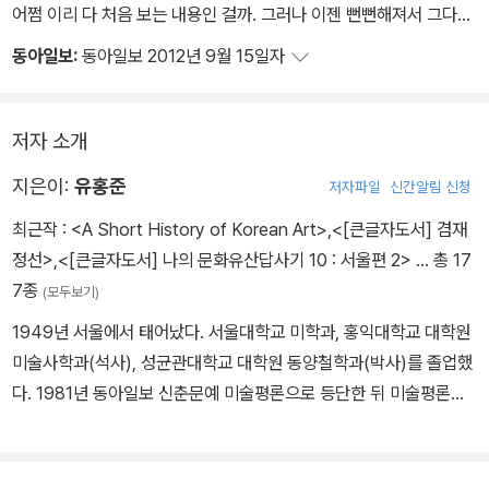
어쩜 이리 다 처음 보는 내용인 걸까. 그러나 이젠 뻔뻔해져서 그다지
나 춤추고 절하며 줄지어 있는 것 같기도 하다. 이는 토신이 힘을 다하
창피하지도 않다. 경주 때도, 경복궁 때도 똑같이 느꼈던 감정이니까.
동아일보:
동아일보 2012년 9월 15일자
여 심어놓은 것이다.
남들 다 가는 제주도, 교수님의 눈으로 보면 이렇게나 달라 보인다. 그
신선과 아라한이 그 사이를 여기저기 걸어다닌다. 이쯤 되면 경개(景
저 관광지가 아닌, 진짜 제주도가 이 안에 있다.
槪)를 갖추었다고 할 만하다.
저자 소개
지은이:
유홍준
저자파일
신간알림 신청
최근작 :
<A Short History of Korean Art>
,
<[큰글자도서] 겸재
정선>
,
<[큰글자도서] 나의 문화유산답사기 10 : 서울편 2>
… 총 17
7종
(모두보기)
1949년 서울에서 태어났다. 서울대학교 미학과, 홍익대학교 대학원
미술사학과(석사), 성균관대학교 대학원 동양철학과(박사)를 졸업했
다. 1981년 동아일보 신춘문예 미술평론으로 등단한 뒤 미술평론가
로 활동하며 민족미술인협의회 공동대표, 제1회 광주비엔날레 커미
셔너 등을 지냈다. 1985년부터 2000년까지 서울과 대구에서 ‘젊은
이를 위한 한국미술사’ 공개강좌를 10여 차례 갖고 한국문화유산답