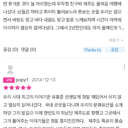
에 눈이 휘둥그레졌다.삼성혈 입구의 돌하르방 한쌍은 진짜 명작이라
번 못가본 것이 늘 아쉬웠는데 무작정 친구와 제주도 올레길 여행에
정방폭포의 여름5) 귤림추색 : 귤림의 가을빛6) 녹담만설 : 백록담의
한다. 삼성혈에 놀러갔을 때 사진을 남겨 참 다행이다. 그땐 이것이 그
나섰다. 남들은 차타고 휘리릭 둘러보느라 못보는 곳을 우리는 걸으
늦겨울 눈7) 영길기암 : 영실의 기이한 바위들8) 산방굴사 : 산방산의
렇게 유명한 작품인 줄 몰랐다. 이 책에 의하면 삼성혈 입구의 돌하르
면서 바람도 맞고 바다 내음도 맞고 발로 느껴보자며 시간이 아까워
굴사(窟寺)9) 산포조어 : 산지포구의 고기잡이10) 고수목마 : 곶자
방과 관덕정 앞 돌하르방이 가장 으뜸이라고 꼽고 있다. 그래서 반드
이리저리 열심히 걸어다녔다. 그래서 2년전인데도 마치 올해인듯 1년
왈에 방목한 말
시 삼성혈과 관덕정을 제주 답사에서 가봐야 한다는 것이다. 아하~
전인듯 그렇게 느껴져서 말을 하게 되면 늘 작년인가?라고 덧붙이게
더보기
그렇구나.삼성혈 입구의 돌하르방은 의젓하게 잘생긴 돌하르방 모습
된다. 반가운 마음에 나의 문화유산답사기를 접한 것은 그래도 내가
이고 관덕정 돌하르방은 위엄 있으면서도 유머도 있고 인간미도 넘친
공감 (
0
)
댓글 (0)
걸었던 장소를 책속에서 다시 만나면 얼마나 반가울까 하는 마음도
다. 고개를 6시 5분으로 비스듬히 숙이고 있다는 것도 인상적이다.
있었는데 머릿글을 읽고 목차를 보면서 아차싶었다. 올레코스로 유명
여행객들에게 이런 점을 자세히 설명해 주면 역사 유적지를 그냥그냥
한 곳을 비껴간다는 말에 그러했고 목차를 보니 내가 걸었던 곳이 어
메뉴
지나가지 않고 돌하르방의 표정 하나까지 보고 갈 것이다. 이런 점이
째 하나도 없었기 때문이다. 두 발로 걸어도 얼마나 많은 사람들이 찾
popy1
2014-12-13
많이 홍보되면 좋겠다. 3. 이 책의 영향1) 해녀박물관에 가 보다-해녀
는 곳을 걸었는가 싶었다. 그래서인지 읽는 내내 내가 본 제주도가 아
들의 숨소리 ‘숨비소리’‘숨비소리’라는 뜻을 아는가? ‘숨비소리’라는
닌 또 다른 제주도를 만나는 느낌이었다. 여행을 위해 좋은 경치를 보
우리 시대 최고의 이야기꾼 유홍준 선생답게 정말 재밌어서 쉬지 않
명칭은 종종 보고 들었지만 그 의미는 정확히 알지 못했다. 이 책을 통
기 위해 가는 여행이 아니라 답사라는 점은 다시 인지하게 되는 순간
고 열심히 읽어나갔다. 국내 곳곳을 다니며 우리의 문화유산을 소개
해 ‘숨비소리’가 해녀들의 슬픈 소리라는 것을 알게 되었다. 물질하고
이다. 답사의 묘미는 여행자로 그 곳의 풍광을 보고 나혼자 좋구나..로
하던 그의 발길으 이제 한반도의 최남단 제주도로 향했고 그곳에서
나와서 숨을 참았던 소리. ‘휘유우우’바다 밑 깊은 곳에서 참고 참았던
끝내는 것이 아닌 듯하다. 짧은 시간이지만 그곳에서 사는 사람들의
그가 풀어주는 이야기들은 정말 흥미진진하다. 제주도 특유의 풍습
숨을 바다 위에서 터뜨리는 한 많은 소리.결국 이 책의 영향으로 애들
마음과 역사를 이해하기 위해 사전 공부도 하고 실제로 밟으면서 느