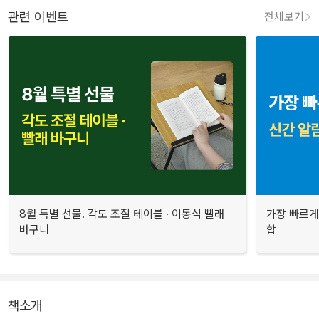
관련 이벤트
전체보기
8월 특별 선물. 각도 조절 테이블 · 이동식 빨래
가장 빠르게
바구니
합
책소개