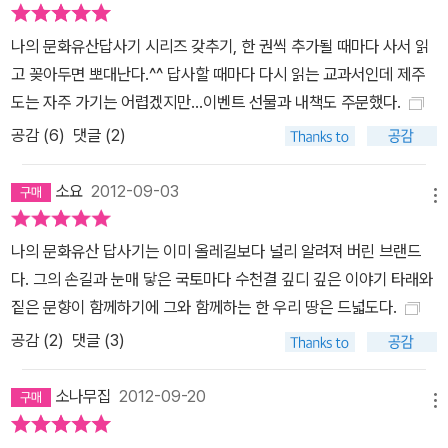
자체의 인식 부족에 대한 아쉬움 등을 토로하는 대목은 우리를 돌아
나의 문화유산답사기 시리즈 갖추기, 한 권씩 추가될 때마다 사서 읽
보게 만든다. 네번째 지역은 ‘제주의 서남쪽’으로 하멜과 서복의 흔적
고 꽂아두면 뽀대난다.^^ 답사할 때마다 다시 읽는 교과서인데 제주
이 남은 산방산 일대, 일본군 진지동굴과 알뜨르 비행장이 있는 송악
도는 자주 가기는 어렵겠지만...이벤트 선물과 내책도 주문했다.
산 일대, 추사가 유배 왔던 대정, 그리고 제주 추사관이 자리하고 있고
공감 (
6
)
댓글 (2)
대정향교와 대정읍성에서 가까운 모슬포 일대가 펼쳐진다. 이 지역에
서는 『완당평전』을 썼던 저자의 김정희에 대한 해박한 지식을 바탕으
소요
2012-09-03
로 문화재청장 재임 당시 제주 추사관을 재건하며 경험했던 에피소드
메뉴
가 흥미롭게 소개된다. 마지막 ‘가시리에서 돈내코까지’에서는 제주
마, 토종닭 마을, 재일동포 공덕비 등을 둘러보며 그간의 여정을 마무
나의 문화유산 답사기는 이미 올레길보다 널리 알려져 버린 브랜드
리한다. 여기서는 특히 제주의 자연, 문화, 신앙, 언어, 역사 등을 집약
다. 그의 손길과 눈매 닿은 국토마다 수천결 깊디 깊은 이야기 타래와
하며 ‘제주학’의 경지를 지향했고 저자에게 영감을 불어넣어준 주요
짙은 문향이 함께하기에 그와 함께하는 한 우리 땅은 드넓도다.
한 두 인물인 ‘나비박사’ 석주명과 일본인 인류학자 이즈미 세이이찌
공감 (
2
)
댓글 (3)
(泉靖一)를 소개한다. 이 책 전편에는 오늘의 제주를 만든 수많은 인
물들의 이야기가 나오지만 특히 이 두 인물의 이야기는 이채롭고 뜻
소나무집
2012-09-20
메뉴
깊다. ‘답사기’의 새로운 경지 ‘답사기’ 2권 출간 당시 시인 고은은 “유
홍준의 눈빛이 닿자마자 그 사물은 문화의 총체로 활짝 꽃피운다”라