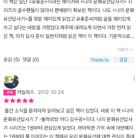
이 책은 일단 <유홍준>이라는 메이커와 <나의 문화유산답사기> 시
의 생활사를 누가 감히 처절하다 연민할 수 있을까. 내게는 차라리 위
위기로 이해하는 부분들이 생겼지만 처음엔 친척 할머니들께서 이야
리즈의 골수팬들이 많아서 판매량이 확보된 책이다. 나도 <나의 문화
대한 전설처럼 아득하고도 감격적으로 느껴지는 것을.
기를 하시는데 내내 귀를 귀울여도 무슨 말인지 알아들을 수가 없었
유산답사기>를 정말 재미있게 읽었고 유홍준씨처럼 글을 재미있게
다. 남편도 평소에는 전혀 제주말을 안 쓰다가 제주 사람을 만나거나
쓰고 싶다는 바람을 가졌었다.제주에 내려오게 되면서 가장 먼저 읽
전화 통화를 할라치면 제주말만 써서 딴사람 같은 느낌이 들곤 한
은 책, 마치 답사 준비 일번지처럼 읽은 책이 이 책이다. 기본적으로
다. 그러니 옛날에는 말이 통하지 않아 육지 사람들과 소통하는 데 어
‘답사’를 한 책이다 보니 제주에 대해 출판된 다른 책들처럼 상업적인
더보기
려움이 있었을 거라는 유홍준 교수의 말씀이 수긍이 간다. 제주에는
냄새가 풍기지 않는다.제주를 단순히 여행지, 관광지로 보지 않고 그
섬이라는 지리적 조건 때문에 생겨난 수많은 신들이 있다. 이들은 삶
공감 (
5
)
댓글 (0)
속살을 들여다보고 몰랐던 문화적, 역사적 지식을 전달해 줘서 책을
속에 자리잡고 있다가 특히 안 좋은 일이 생길 때마다 불쑥불쑥 존재
읽을 때마다 촉촉이 스며드는 지성의 향기를 느낄 수 있다. 또 여전히
감을 드러낸다. 우리 어머님도 아이들이 아프거나 집안에 안 좋은 일
살아있는 유홍준씨 문체는 지루한 느낌 없이 책을 술술 읽게 한다. 1.
메뉴
이 있을 때면 어딘가에 가서 지성을 드렸는데 제주에만 있는 민속 신
재미있었던 표현‘제주허씨’를 위한 제주학 안내서책 머리에 ‘제주허
카일라스
2012-10-24
앙에서 우러나왔구나 이제야 이해가 된다. 이렇게 사람 마음을 알아
씨’라는 표현이 나온다. 처음에는 제주에 고씨 말고 허씨가 유명한
주는 신들이 많다 보니 불교를 국교로 삼은 고려 시대에도 제주에서
가? 이런 생각을 했다가 ‘허’라는 렌트카족 즉, 여행객을 의미한다는
출간 소식을 듣자마자 읽어보고 싶은 책이 있었다. 바로 이 책 <나의
힘을 떨치지 못해 남아 있는 불교 유적이 거의 없다고 하니 놀랍다. 그
것을 알고 어찌나 웃었던지.참으로 기발한 표현이라 생각한다. 2. 이
문화유산답사기 7 -돌하르방 어디 감수광>이다. 나의 문화유산답사
리고 지금도 제주에선 기독교 같은 종교가 대세를 떨치지 못한다고
책을 통해 새롭게 알게 된 사실들1) 와흘 본향당의 소지: 제주도 신당
기 시리즈는 1권부터 관심있게 읽었다. 까마득한 기억 속에 아련해지
한다. <나의 문화유산답사기> 제주편은 낯선 게 많다 보니 제주를
에 걸려있는 하얀 종이들이 그냥 무속적 분위기의 배경이라 생각했
는 1권부터 쭉 이어지는 이 책에서 우리 문화유산에 대한 관심이 증대
잘 모르는 사람들은 약간 지루할 듯싶다. 난 내가 알고 있는 제주와 유