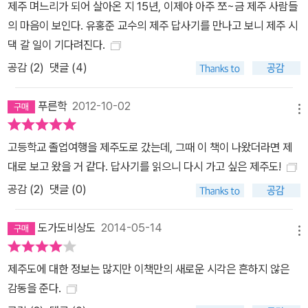
제주 며느리가 되어 살아온 지 15년, 이제야 아주 쪼~금 제주 사람들
는 찬사를 보낸 바 있지만, 주목받지 못하고 제대로 조명된 적 없는 문
의 마음이 보인다. 유홍준 교수의 제주 답사기를 만나고 보니 제주 시
화유산의 가치를 일깨우고 생기를 불어넣어주었던 유홍준 교수의 섬
댁 갈 일이 기다려진다.
세한 시선과 해박한 인문적 해석은 이번 제주편에서 문화유산뿐 아니
공감 (
2
)
댓글 (4)
라 제주의 자연, 민속, 언어에까지 미친다. 저자는 이에 예의 답사기가
문화유산에 집중했다면 이번 답사기는 그 폭과 깊이를 동시에 꾀하며
푸른학
2012-10-02
궁극적으로는 ‘제주학’의 초석이 되기를 바란다고 밝힌다. 300만이
메뉴
넘는 독자의 선택을 받았던 ‘답사기’ 제주편을 통해 제주는 흔한 관광
고등학교 졸업여행을 제주도로 갔는데, 그때 이 책이 나왔더라면 제
지와 휴양지를 넘어서 한국인에게 주어진 천혜의 문화 답사지로 거듭
대로 보고 왔을 거 같다. 답사기를 읽으니 다시 가고 싶은 제주도!
날 것을 기대해본다. 이번 제7권 ‘제주 답사기’는 종이책 출간과 동시
공감 (
2
)
댓글 (0)
에 종이책의 실감을 더해 편의성을 갖출 수 있도록 심혈을 기울여 만
든 전자책을 독자들에게 선보인다. 이어서 앞권 1~6권도 전자책으로
도가도비상도
2014-05-14
출시할 예정이다. 이번 전자책은 다양한 멀티미디어 및 추가적인 기
메뉴
능을 제공하는 ‘이펍(Epub) 3 버전’으로도 제작되었다. 또한 이번에
는 제주 지역 및 여행사과 협력하여 특화된 여행상품으로 개발하여
제주도에 대한 정보는 많지만 이책만의 새로운 시각은 흔하지 않은
출시할 계획도 추진 중이다.
감동을 준다.