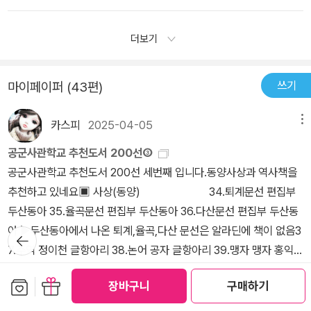
한 곳)1) 삼양동 검은 모래해변에서 모래찜질을.제주에는 많은 해변
주의 시조이야기가 얽힌 삼성혈에도 가보고 싶다. 왜 그리 볼 곳도 많
용암동굴)과인물들의 이야기가 주가된 7권은 조금은 색다른 맛으로
과 해수욕장이 있다. 나는 삼양동 검은 모래 해수욕장을 지나쳐서는
고 가보고 싶은 곳도 많은 곳인데 해외로만 다니는지...내 나라 내 땅
다가 왔다. 제주도가 유네스코 자연유산에 지정되는 과정이나, 제주
더보기
가봤지만 제대로 구경해본 적이 없다. 이 책을 읽고 나서야 삼양동에
에 얽힌 이야기를 풀어내는 맛에 매번 <나의 문화유산 답사기>의 다
4.3사건의 전말, 삼별초이야기, 추사김정희의 유배생활등. 잘 알려
잇는 원삼국시대 대규모 주거지(선사유적지)가 역사적으로 의미가
음 편을 기대하게 되고 그러는가 보다. 제주가 유네스코문화유산으
지지 않은 역사의 뒷 얘기를 따뜻한 문체로 풀어나가는 유홍준선생의
있음을 알게 되었다. 삼성혈의 시조는 삼양동 유적지가 있어서 실체
쓰기
마이페이퍼 (43편)
로 지정되는 과정의 이야기를 하면서 개발을 통해 지역발전을 하고자
글은 언제나 즐거웠다. 이제는 고전이 되어버린 '나의 문화 유산 답사
감을 갖게 된 것이다. 보존 가치가 높은 장소다.또 삼양동 검은 모래
하는 사람들은 이런 지정을 원지 않아 반대시위를 한다는 말에 충격
기'를 다시 추천하고 칭찬하는 일이 부질 없을지도 모르지만, 우리나
해변은 인공 시설이 아닌 자연 그대로의 노천 찜질방이라는 것도 알
카스피
2025-04-05
메뉴
을 받기도 했다. 물론 사는 현지민 가운데 그런 사람이 있는 것은 당연
라의 문화와 역사와 자연과 인간에 대해 가장 현장감있게 알 수 있는
았다. 잘고 검은 모래로 찜질하면 신경통, 관절염, 비만증, 피부염, 감
한데 한번도 생각해보지 않은 내 자신에게 오히려 놀랐다고나 할까?
책은 '답사기'만한 것이 없다. 늘 그렇지만, 답사기를 읽는 것은 독서
공군사관학교 추천도서 200선③
기예방, 무좀 등에 효과가 있고 불임치료도 된다 하니 대단하지 않은
지역 주민의 이익과 미래의 유산을 위한 중간점을 찾는 것이 어려운
아닌 힐링의 시간이다.
공군사관학교 추천도서 200선 세번째 입니다.동양사상과 역사책을
가. 우리보다 외국인들이 더 잘 알고 모래찜질을 즐긴다 하니 나도 꼭
일이라는 걸 다시한번 느끼지만 그래도 다음에 제주를 찾았을 때 덜
추천하고 있네요▣ 사상(동양) 34.퇴계문선 편집부
가보려 한다. 2) 용눈이 오름제주에는 많은 오름들이 있고 가봐야 할
변해있었으면 싶다. 없었으면 싶은 마음이 크지만 ,해군기지를 짓는
두산동아 35.율곡문선 편집부 두산동아 36.다산문선 편집부 두산동
곳이 많지만 일단 용눈이 오름부터 가 보고 싶다. 어른도 아이도 쉽게
것도 멋진 호텔을 짓고 관광단지를 만드는 것도 더디 갔으며 싶다. 우
아 ▶두산동아에서 나온 퇴계,율곡,다산 문선은 알라딘에 책이 없음3
뒤로가
오를 수 있고 곡선이 매우 아름답다는 그 곳. 이미 여러 사람들에게서
리의 편리함과 발전은 결국 미래의 후손과 자연을 담보로 한다는 죄
기
7.주역 정이천 글항아리 38.논어 공자 글항아리 39.맹자 맹자 홍익출
추천을 받았지만 이 책을 읽고 더욱 가고 싶어졌다. 용눈이오름은 기
스러움은 여전하기 때문이다.
판사 40.대학, 중용 주희 홍익출판사 41.장자 장자 글항아리 42.두
생화산이 터질 때 여러 개가 포개져 능선과 굼부리가 부챗살 모양을
더보기
보관함담기
선물하기
장바구니
구매하기
보와 이백 시선 두보, 이백 43.성학십도 이황 홍익출판사 44.성학집
이루며 네다섯 가닥으로 흘러내리면서 굽이치는 곡선으로 넓게 퍼져
공감 (
2
)
댓글 (0)
요 이이 청어람미디어 동양 사살 책들은 우리가 익히 알고 있는 책들