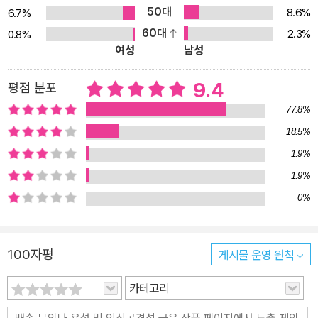
50대
8.6%
6.7%
정에 달한다. 숨가쁜 등반 중에도 저자는 입담을 발휘하여 백호 임제
60대
2.3%
0.8%
의 『남명소승』과 오백장군봉의 설문대할망 전설을 소개하고, 최익현
여성
남성
의 ?유한라산기?를 노래한다. 진달래 능선에 도착해서는 아예 자리
를 펴고 관광하러 온 팔도 아줌마들과 주거니 받거니 하며 팔도 사투
9.4
평점 분포
리와 입말이 살아 있는 ‘팔도 아줌마론’을 구성지게 풀어놓는다. 그 산
77.8%
길에서는 또 한라산에서 자생하는 구상나무를 가져가 오늘날 크리스
18.5%
마스트리의 주종이 되는 나무 종을 만든 영국의 식물학자 윌슨과 한
1.9%
라산의 높이를 최초로 측정한 겐테 박사를 소개하기도 한다. 세번째
는 ‘탐라국 순례’로 탐라국에서 제주도가 되기까지의 역사를 되짚어
1.9%
볼 수 있는 내용이다. 여기서는 제주의 고·양·부 3성의 시조가 태어난
0%
전설이 얽혀 있는 삼성혈과 삼양동 선사유적지를 시작으로 고려시대
몽골에 항거한 삼별초의 유적, 제주에서 가장 오랜 역사를 지닌 건물
100자평
게시물 운영 원칙
중 하나인 관덕정을 거쳐 다섯 성현을 모신 오현단, 그리고 조선시대
의녀 김만덕 할머니를 기리는 공간까지를 소개한다. 일반 관광지로도
카테고리
널리 알려진 관덕정과 삼성혈은 그 역사적 의미나 가치를 모르고 간
다면 사실 별달리 눈길이 가는 곳이 아니다. 스토리가 빠진 단순 관광