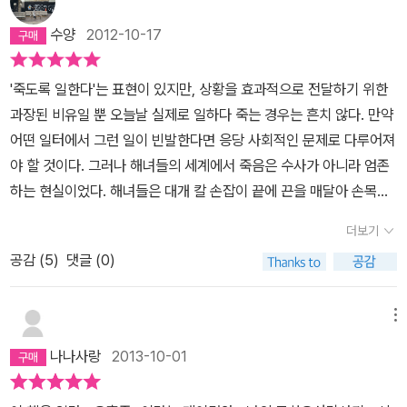
다는 걸 알았다. )에게 제주의 참모습을 보여주고 싶어한 시댁 식구들
수양
2012-10-17
덕분에 오름이나 관광객으로 붐비지 않는 유적지도 많이 다녀와 고개
를 끄덕인 부분이 많았다. 이 책을 읽으면서 가장 공감한 부분은 제주
'죽도록 일한다'는 표현이 있지만, 상황을 효과적으로 전달하기 위한
사람들의 정서와 언어에 대한 부분이었다. 결혼을 하고 처음 몇 년은
과장된 비유일 뿐 오늘날 실제로 일하다 죽는 경우는 흔치 않다. 만약
내가 살아온 문화와 다른 게 많아서 놀라고 신기해하면서 보냈다. 그
어떤 일터에서 그런 일이 빈발한다면 응당 사회적인 문제로 다루어져
후 몇 년은 왜 그렇게 사는지 이해가 안 된다며 투덜거렸다. 하지만 지
야 할 것이다. 그러나 해녀들의 세계에서 죽음은 수사가 아니라 엄존
금은 제주에서는 그냥 그러는가 보다 하면서 받아들인다. 한마디로
하는 현실이었다. 해녀들은 대개 칼 손잡이 끝에 끈을 매달아 손목에
제주는 내 고향과는 참 다르다. 내가 이런 이야기를 하면 남편은 자기
단단히 감고 입수를 하는데, 바위에 달라붙은 전복에 칼을 꽂았다가
도 제주랑 처가가 달라서 힘들었단다. 그래도 며느리인 나만큼이야
더보기
칼이 전복에 박혀 빠지지 않으면 오도가도 못하고 숨이 차 죽었다고
힘들었을까나?? 나처럼 제주를 이질적으로 생각하는 사람들이 많다
공감 (
5
)
댓글 (0)
한다. 그 외에도 그네들은 한겨울 바닷물에 얼어 죽고, 해파리에 물려
보니 제주 사람들은 육지에서 며느리 들이는 것을 꺼린다는 것도 결
죽고, 상어에 잡혀먹는 등 실로 갖가지 횡액에 목숨을 잃었나보다. 물
혼한 후에야 알았다. 우리 시댁 집안에서 난 유일한 육지 출신 며느리
질하다 보면 조류에 실려온 다른 마을 해녀 시체를 만나는 일도 빈번
메뉴
다. 결혼 16년차가 되었지만 여전히 제주에 가면 막막한 벽 같은 게
했던 모양이다. 익사자가 생기면 주로 베테랑급 해녀들이 해수면의
느껴졌는데 이 책을 읽으며 무릎을 쳤다. 같은 제주어를 사용하지 않
나나사랑
2013-10-01
미묘한 색변화를 살피고 바람의 방향과 조류를 계산하여 시체를 찾아
는다는 것, 이것이 바로 내가 제주 사람들과 완전 소통이 되지 않는 가
냈다고. 그러나 내일의 목숨을 잇기 위해 오늘에 목숨 걸었던 해녀들
장 큰 벽이었구나 싶었다. 지금이야 듣고 있으면 무슨 말을 하는지 분