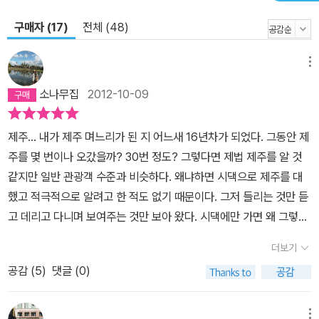
구매자 (17)
전체 (48)
메뉴
소나무집
2012-10-09
제주... 내가 제주 며느리가 된 지 어느새 16년차가 되었다. 그동안 제
주를 몇 번이나 오갔을까? 30번 정도? 그렇다면 제법 제주를 알 것
같지만 일반 관광객 수준과 비슷하다. 왜냐하면 시댁으로 제주를 대
했고 적극적으로 알려고 한 적도 없기 때문이다. 그저 들리는 것만 듣
고 데리고 다니며 보여주는 것만 보아 왔다. 시댁에만 가면 왜 그렇게
마음이 작아지는지~ <나의 문화 유산답사기> 제주편을 보면서 시댁
더보기
이 아닌 그냥 제주에 대해 좀더 깊이 생각할 수 있게 되었다. 그래도
공감 (
5
)
댓글 (0)
그동안 드나들며 보고 들은 게 있어서 책에 등장하는 지명이라든가
제주말들이 낯설지는 않았다. 제주를 무한히 사랑하고 육지것(제주
사람들은 육지에서 온 사람을 이렇게 부른다. 4.3 사건의 영향도 있
메뉴