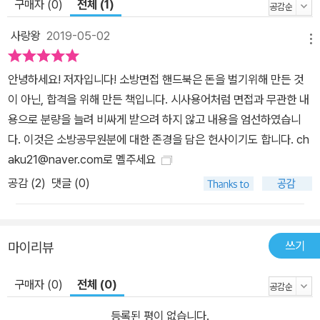
구매자 (0)
전체 (1)
가 • 2020 하반기 EBS 와우패스JOB NCS 통합마스터 직업기초
능력평가+직무수행능력평가 • 2020 하반기 EBS 고졸채용 통합마
사랑왕
2019-05-02
메뉴
스터 NCS • 2016 NCS 직업기초능력평가 한번에 패스하기 한국산
업인력공단편 • 2020 EBS 와우패스JOB 우리은행 기출유형분석
안녕하세요! 저자입니다! 소방면접 핸드북은 돈을 벌기위해 만든 것
+실전모의고사 • 2020 EBS 와우패스JOB 국민건강보험공단 봉투
이 아닌, 합격을 위해 만든 책입니다. 시사용어처럼 면접과 무관한 내
모의고사 • 2020 EBS 와우패스JOB 고졸채용 통합마스터 NCS
용으로 분량을 늘려 비싸게 받으려 하지 않고 내용을 엄선하였습니
직업기초능력/직무수행능력/직무적성검사/실전모의고사 • 2020 상
다. 이것은 소방공무원분에 대한 존경을 담은 헌사이기도 합니다. ch
반기 채용대비 EBS 와우패스JOB NCS 통합마스터 직업기초능력
aku21@naver.com로 멜주세요
평가+직무수행능력평가 • 2020 EBS 와우패스 JOB 은행필기시험
공감 (
2
)
댓글 (0)
통합마스터 • 2019 하반기 EBS와우패스JOB 국민건강보험공단 봉
투모의고사 • 2019 하반기 EBS 와우패스 JOB NH농협은행 5급 •
2019 EBS 와우패스JOB 우리은행 기출유형분석+실전모의고사 •
쓰기
마이리뷰
2019 하반기 EBS 와우패스JOB 고졸채용 통합마스터 • 2019 EB
S 와우패스JOB NCS 통합마스터 직업기초능력평가+직무수행능력
구매자 (0)
전체 (0)
평가 • 2019 EBS 와우패스JOB 은행필기시험 통합마스터 • 2019
등록된 평이 없습니다.
EBS 와우패스JOB 공기업대비 NCS 통합마스터 직업기초능력평가