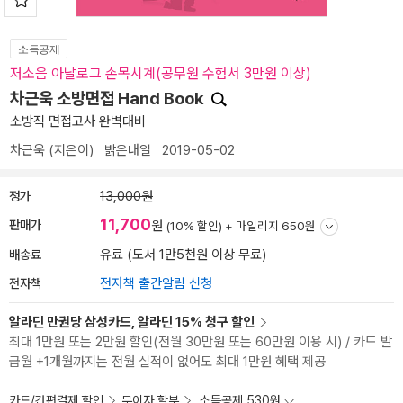
소득공제
저소음 아날로그 손목시계(공무원 수험서 3만원 이상)
차근욱 소방면접 Hand Book
소방직 면접고사 완벽대비
차근욱
(지은이)
밝은내일
2019-05-02
정가
13,000원
11,700
판매가
원
(10% 할인) +
마일리지 650원
배송료
유료 (도서 1만5천원 이상 무료)
전자책
전자책 출간알림 신청
알라딘 만권당 삼성카드, 알라딘 15% 청구 할인
최대 1만원 또는 2만원 할인(전월 30만원 또는 60만원 이용 시) / 카드 발
급월 +1개월까지는 전월 실적이 없어도 최대 1만원 혜택 제공
카드/간편결제 할인
무이자 할부
소득공제 530원