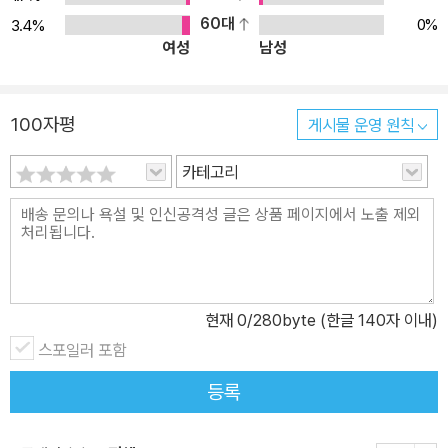
• 에듀모어 공직면접 강사 • 전주공무원학원 공직면접 강사 • 공기업
60대
0%
3.4%
여성
남성
단기 NCS 면접강사 • 이그잼 공직면접 강사 • 합격의 법학원 공직면
접 강사 • 윌비스 공직면접 강사 [저서] • 경찰면접&인적성 교재 집
필 • 경찰면접 바이블 집필 • 경찰면접 면접노트 집필 • 소방면접 기
100자평
게시물 운영 원칙
출Zip 집필 • 소방면접 GUIDE • 소방면접 핸드북 • 서울시 면접 기
출Zip 집필 • 대학강의용 NCS 기본교재 집필 • 지방직&교육행정직
카테고리
면접 기출Zip 집필 • 경영지도사 1차 기본서 세트 • 와우패스 JOB N
CS 직업기초능력평가 단기완성 입문서 • 차근욱의 적중 PMAT 모
의고사 • 와우패스 JOB NH농협은행 5급 NCS 직무능력평가&논술
• 21대 금융기업 취업 바이블 • 2017 채용대비 최신판 NCS 직업기
초능력평가 한번에 패스하기 한국철도시설공단 • NCS 직업기초능
현재
0
/280byte (한글 140자 이내)
력평가 한번에 패스하기 한전KDN편 • 2017 NCS 직업기초능력평
스포일러 포함
가 근로복지공단 • 2020 하반기대비 EBS 와우패스JOB 우리은행
Final 실전모의고사 • 2020 하반기 EBS와우패스JOB 국민건강보
등록
험공단 봉투모의고사 • 2020 하반기 EBS 와우패스 JOB 은행필기
시험 통합마스터 금융/경제/경영/은행직무 + NCS직업기초능력평