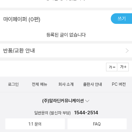
+직무수행능력 • 2021 와우패스 JOB 은행필기시험 통합마스터 •
2019 EBS 와우패스JOB 공기업 은행권 대기업 고졸채용 통합마스
쓰기
마이페이퍼 (0편)
터 • 2021 와우패스JOB NCS 통합마스터 직업기초능력평가+직무
수행능력평가 • 2019 와우패스JOB NH농협은행 6급 직무능력평
등록된 글이 없습니다
가 • 2018 하반기 와우패스JOB NH농협은행 5급 • 2019 와우패
스JOB 은행권 필기시험 통합마스터 • 와우패스JOB NCS 통합마스
반품/교환 안내
터 직업기초능력평가 + PSAT • 2018 와우패스 JOB NCS 직업기
초능력평가 고졸채용 • 와우패스 JOB NH농협은행 6급 직무능력평
가
로그인
전체 메뉴
회사 소개
출판사 안내
PC 버전
(주)알라딘커뮤니케이션
1544-2514
일반문의 (발신자 부담)
1:1 문의
FAQ