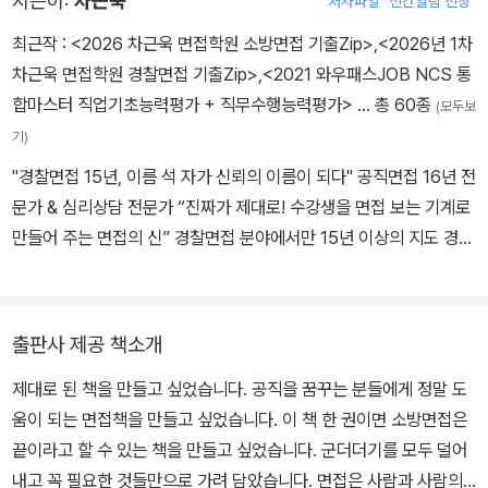
지은이:
차근욱
저자파일
신간알림 신청
최근작 :
<2026 차근욱 면접학원 소방면접 기출Zip>
,
<2026년 1차
차근욱 면접학원 경찰면접 기출Zip>
,
<2021 와우패스JOB NCS 통
합마스터 직업기초능력평가 + 직무수행능력평가>
… 총 60종
(모두보
기)
"경찰면접 15년, 이름 석 자가 신뢰의 이름이 되다" 공직면접 16년 전
문가 & 심리상담 전문가 “진짜가 제대로! 수강생을 면접 보는 기계로
만들어 주는 면접의 신” 경찰면접 분야에서만 15년 이상의 지도 경력
을 가진 베테랑 전문가. 법학 전문성과 면접 스킬을 결합하여 경찰 조
직이 원하는 '준비된 인재상'을 만들어 내는 데 탁월한 능력을 보유하
고 있습니다. 차근욱은 우리 시대 최고의 면접 및 소통 전문가이다. 사
출판사 제공 책소개
회와 역사에 대한 거시적 통찰을 바탕으로 시대정신을 탐구해왔으며
제대로 된 책을 만들고 싶었습니다. 공직을 꿈꾸는 분들에게 정말 도
현재는 차근욱 면접학원의 대표이다. 공단기와 소방단기의 면접 대표
움이 되는 면접책을 만들고 싶었습니다. 이 책 한 권이면 소방면접은
강사이자 평생교육진흥원 법학교수로 강단에 서 왔다. 경찰면접, 소
끝이라고 할 수 있는 책을 만들고 싶었습니다. 군더더기를 모두 덜어
방면접, 공직면접, 취업면접 최고의 전문가로 공장식 강의가 아닌 수
내고 꼭 필요한 것들만으로 가려 담았습니다. 면접은 사람과 사람의
험생들 한 명 한 명의 이야기를 듣고 개성을 살린 면접 PT(개인훈련)