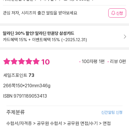
관심 저자, 시리즈의 출간 알림을 받아보세요
신청
알라딘 30% 할인! 알라딘 만권당 삼성카드
카드혜택 15% + 이벤트혜택 15% (~2025.12.31)
10
100자평 1편
리뷰 0편
세일즈포인트
73
266쪽
150*210mm
346g
ISBN 9791189053413
주제분류
신간알림 신청
수험서/자격증
>
공무원 수험서
>
공무원 면접/수기
>
면접