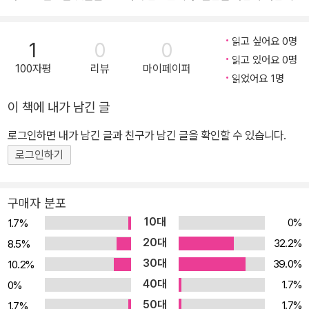
만남을 전제로 합니다. 단 한 번의 기회를 위해, 온 몸으로 온 노력을
을 통해 호평을 받았다. 수많은 경찰, 소방, 공직, 취업관련 도서를 집
다하셔야 합니다. 면접은 단순히 책을 읽는 것만으로, 강의를 듣는 것
필했다. 공단기, 우리경찰학원, 이그잼, 윌비스, 소방단기와 소방사관
읽고 싶어요 0명
1
0
0
만으로 준비될 수 없습니다. 그것은 동영상으로 수영을 배울 수 없는
학원에서 경찰, 소방, 공직면접을 지도하여 대한민국에서 가장 많은
읽고 있어요 0명
100자평
리뷰
마이페이퍼
것과 같은 이치입니다. 면접은 남의 이야기가 아니라 나의 이야기이
학생들과 만났으며 가장 많은 합격생을 배출했다. ‘면접대비’는 공장
읽었어요 1명
어야 합니다. 공직면접이라면 내가 주인공이 되어야 하지만 나만 전
식 강의로는 안된다는 문제의식으로 Super Solution Program을
이 책에 내가 남긴 글
부여서도 안됩니다. 상품이 아닌, 꿈을 이루는 분들의 손에 늘 붙어있
개발, 체계성을 바탕으로 어떤 누구라도 면접의 달인으로 만들어 내
는 ‘책’이기를 바랍니다. 낙서하세요. 거칠더라도 자신의 말로, 손으로
는 시스템을 구현해 내고 있다. [학력] • 명지대학교 법과대학 법학과
로그인하면 내가 남긴 글과 친구가 남긴 글을 확인할 수 있습니다.
적어보세요. 이 책에 씌어진 모든 것들은 참고일 뿐이지 정답이 아닙
졸업 • 명지대학교 대학원 법학과 졸업(헌법전공) • 명지대학교 사회
로그인하기
니다. 면접에는 정답이 없습니다. 혹 있다면 오직 여러분의 이야기가
과학 연구소 선임연구원 [자격증] • 인지심리상담사 1급 • 외상후 스
정답일 뿐입니다. 편하려고 하지 마세요. 말장난도 요령도 비법도 찾
트레스 심리상담사 1급 • 부부심리상담사 1급 [주요 경력] • 차근욱
구매자 분포
지 마세요. 세상을 속이려 들지 마세요. 말을 해야 합니다. 오직 여러
면접학원 대표 • 평생교육진흥원 법학교수 • 간도연구학회 연구이사
10대
0%
1.7%
분 안의 진심을 찾아 나답게 전할 수 있도록 하세요. 저의 역할은 여러
• 독도연구학회 연구원 • EBS NCS 교재 집필 • 공기업단기 NCS
20대
32.2%
8.5%
분의 ‘진심’을 함께 다듬어 내는 것이라 생각합니다. 님을 모시게 되어
강사 • 공단기 공직면접 대표강사 [강의 경력] • 이그잼 경찰면접 강
30대
39.0%
10.2%
영광입니다. 이 책을 마지막으로 반드시 합격하시기를 간절히 기도드
사 • 프라임 법학원 경찰간부 면접 강사 • 윌비스 경찰면접 강사 • 우
40대
립니다. 차근욱 공직면접은 오직 ‘진심’입니다. 覺玄濟에서 車 根
1.7%
리경찰학원 경찰면접 강사 • 미래인재 경찰면접강사 • 에듀모어 경찰
0%
旭 回向
면접 강사 • 소방사관학원 소방면접 강사 • 소방단기 소방면접 강사
50대
1.7%
1.7%