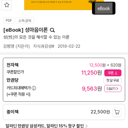
PDF
소득공제
[eBook] 성마음이론
성(性)의 모든 것을 해석할 수 있는 이론
김범영
(지은이)
지식과감성#
2019-02-22
전자책
12,500
원 + 620원
11,250
원
쿠폰할인가
쿠폰
만권당
첫 달 무료
9,563
원
카드최대혜택가
더보기
(+쿠폰 적용 시)
종이책
22,500
원
알라딘 만권당 삼성카드, 알라딘 15% 청구 할인