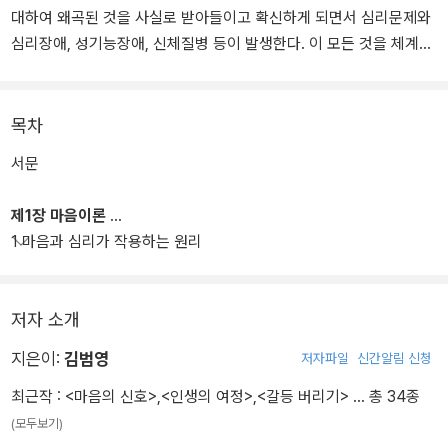
대하여 왜곡된 것을 사실로 받아들이고 확신하게 되면서 심리문제와
심리장애, 성기능장애, 신체질병 등이 발생한다. 이 모든 것을 체계적
으로 정리한 이론이 성마음이론이다.
목차
서문
제1장 마음이론
1 마음과 심리가 작용하는 원리
저자 소개
지은이:
김범영
저자파일
신간알림 신청
최근작 :
<마음의 신호>
,
<인생의 여정>
,
<갈등 버리기>
… 총 34종
(모두보기)