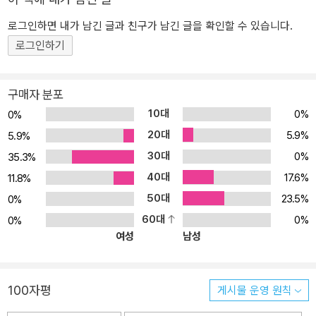
이고 확신하게 되면서 심리문제와 심리장애, 성기능장애, 신체질병
등이 발생한다. 이 모든 것을 체계적으로 정리한 이론이 성마음이론
로그인하면 내가 남긴 글과 친구가 남긴 글을 확인할 수 있습니다.
이다. 성의 모든 것을 해석할 수 있고, 인간의 심리문제를 모두 해결할
로그인하기
수 있는 획기적인 책! 마음이론과 성마음이론은 저자가 세계 최초로
개발하였으며, 마음이론과 성마음이론을 적용하여 남자와 여자의 심
구매자 분포
리장애를 치료하는 심리치료기법을 개발하였고, 상처치료와 심리치
10대
0%
0%
료가 다르기 때문에 치료기법도 분리하여 개발할 수 있었다. 또한, 마
20대
음이론의 교육으로 스트레스와 상처를 치료하는 능력을 갖도록 하여
5.9%
5.9%
심리장애를 예방할 수 있었고, 성마음이론에 근거하여 상처치료와 심
30대
0%
35.3%
리치료의 기법을 완성할 수 있었다.
40대
17.6%
11.8%
50대
23.5%
0%
60대
0%
0%
여성
남성
100자평
게시물 운영 원칙