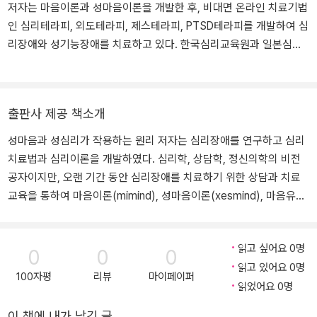
저자는 마음이론과 성마음이론을 개발한 후, 비대면 온라인 치료기법
인 심리테라피, 외도테라피, 제스테라피, PTSD테라피를 개발하여 심
리장애와 성기능장애를 치료하고 있다. 한국심리교육원과 일본심리
교육원의 대표로 재직하고 있고, 인하대학교 정책대학원에서 ‘외상후
스트레스장애’를 강의했었다. 저서로는 《학부모의 힐링》, 《일과 업무
의 힐링》, 《마음이론》, 《성마음이론》, 《마음의 근원》, 《인간의 마
출판사 제공 책소개
음》, 《패션테라피》, 《심리치료기법》, 《제스테라피》, 《나는 누구인
가?》, 《외도는 심리장애》, 《갈등의 힐링》, 《마더테라피》, 《마음의 감
성마음과 성심리가 작용하는 원리 저자는 심리장애를 연구하고 심리
기, 우울증》, 《외도 테라피》 등이 있다. * Homepage. http://beomy
치료법과 심리이론을 개발하였다. 심리학, 상담학, 정신의학의 비전
oungkim.com/
공자이지만, 오랜 기간 동안 심리장애를 치료하기 위한 상담과 치료
교육을 통하여 마음이론(mimind), 성마음이론(xesmind), 마음유전
자이론(migene)을 개발하였다. 이 책은 저자가 마음이론을 개발 한
후 마음과 심리를 작용하는 원천을 연구하면서 성마음이 작용하는 원
읽고 싶어요 0명
리를 연구한 결과 보고서이다. 인간의 성마음과 성심리가 작용하는
0
0
0
읽고 있어요 0명
원리와 이치를 규명한 이론서! 인간은 마음속에 성마음이 존재하고
100자평
리뷰
마이페이퍼
읽었어요 0명
있다. 지금의 현실에서는 마음도 해석할 수 없기 때문에 성마음을 해
석하는 것은 매우 어렵다. 섹스에 대하여 왜곡된 것을 사실로 받아들
이 책에 내가 남긴 글