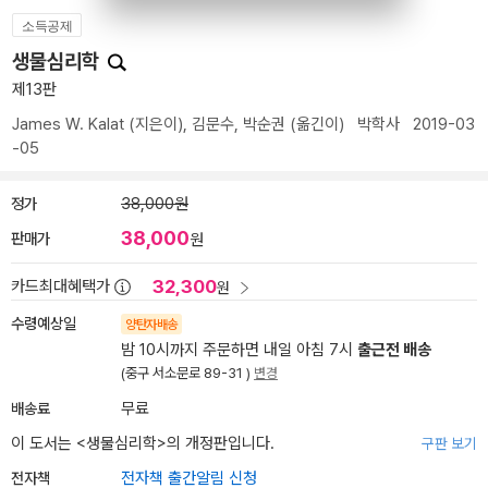
소득공제
생물심리학
제13판
James W. Kalat
(지은이),
김문수
,
박순권
(옮긴이)
박학사
2019-03
-05
정가
38,000원
38,000
판매가
원
32,300
카드최대혜택가
원
수령예상일
양탄자배송
밤 10시까지 주문하면 내일 아침 7시
출근전 배송
(중구 서소문로 89-31 )
변경
배송료
무료
이 도서는 <
생물심리학
>의 개정판입니다.
구판 보기
전자책
전자책 출간알림 신청