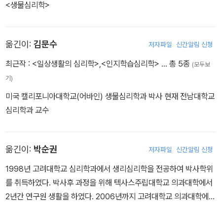
<생물심리학>
옮긴이:
김문수
저자파일
신간알림 신청
최근작 :
<일상생활의 심리학>
,
<인지학습심리학>
… 총 5종
(모두보
기)
미국 캘리포니아대학교(어바인) 생물심리학과 박사 현재 전남대학교
심리학과 교수
옮긴이:
박순권
저자파일
신간알림 신청
1998년 고려대학교 심리학과에서 생리심리학을 전공하여 박사학위
를 취득하였다. 박사후 과정을 위해 텍사스주립대학교 의과대학에서
2년간 연구원 생활을 하였다. 2006년까지 고려대학교 의과대학에서
연구교수를 지냈고, 현재는 전주대학교 상담심리학과 교수로 재직 중