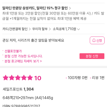
알라딘 만권당 삼성카드, 알라딘 15% 청구 할인
최대 1만원 또는 2만원 할인(전월 30만원 또는 60만원 이용 시) / 카드 발
급월 +1개월까지는 전월 실적이 없어도 최대 1만원 혜택 제공
카드/간편결제 할인
무이자 할부
소득공제 1,710원
관심 저자, 시리즈의 출간 알림을 받아보세요
신청
선물포장불가
분철 신청 가능한 도서입니다.
분철 신청
분철 중고매입 자세히 보기
>
10
100자평 0편
리뷰 1편
세일즈포인트
1,304
648쪽
210*297mm (A4)
1445g
ISBN 9788998521707