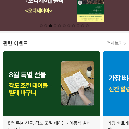
관련 이벤트
전체보기
8월 특별 선물. 각도 조절 테이블 · 이동식 빨래
가장 빠르게