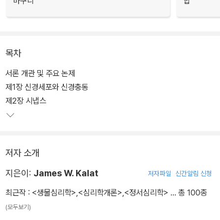
바구니
합
목차
서론 개관 및 주요 논제
제1장 신경세포와 신경충동
제2장 시냅스
저자 소개
지은이:
James W. Kalat
저자파일
신간알림 신청
최근작 :
<생물심리학>
,
<심리학개론>
,
<정서심리학>
… 총 100종
(모두보기)