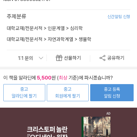
주제분류
신간알림 신청
대학교재/전문서적
>
인문계열
>
심리학
대학교재/전문서적
>
자연과학계열
>
생물학
선물하기
공유하기
이 책을 알라딘에
5,500
원 (
최상
기준)에 파시겠습니까?
중고
중고
중고 등록
알라딘에 팔기
회원에게 팔기
알림 신청