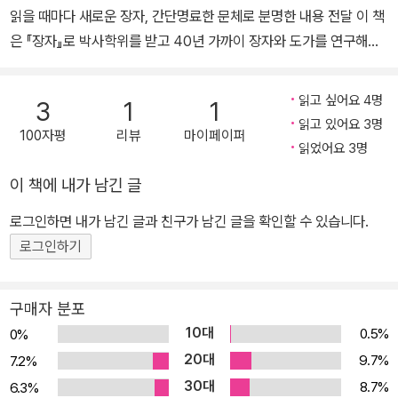
상한선이 기원전 375년을 넘지 않으며 하한선은 기원전 275년을 벗
2권), 『장자를 읽다』, 『중국이라는 새로운 국가모델론』, 『장자 멘토
어나지 않는다. 흔히 노자老子와 더불어 도가道家의 쌍벽으로 일컬
링』, 『동양의 자연과 인간 이해』, 『민주사강』, 『태평경 역주』(전5권,
어지는데, 특히 위진魏晉시대와 북송北宋 이후의 문사文士들에게
공역), 『주역, 유가의 사상인가 도가의 사상인가』(공역), 『중국 고대
커다란 영향을 미쳤다.
철학의 세계』(공역) 등이 있다.
읽고 싶어요 4명
3
1
1
읽고 있어요 3명
100자평
리뷰
마이페이퍼
읽었어요 3명
이 책에 내가 남긴 글
로그인하면 내가 남긴 글과 친구가 남긴 글을 확인할 수 있습니다.
로그인하기
구매자 분포
10대
0.5%
0%
20대
9.7%
7.2%
30대
8.7%
6.3%