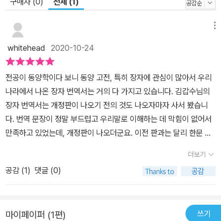
구매자 (0)
전체 (1)
메뉴
whitehead
2020-10-24
전공이 동양학이다 보니 동양 고전, 특히 장자에 관심이 많아서 우리
나라에서 나온 장자 번역서는 거의 다 가지고 있습니다. 김갑수님의
장자 번역서는 개정판이 나오기 전의 것도 나오자마자 사서 봤습니
다. 번역 문장이 정말 부드럽고 우리말로 이해하는 데 막힘이 없어서
만족하고 있었는데, 개정판이 나오더군요. 이전 판과는 달리 한문 원
문이 추가되어 있는데, 제가 보기엔 교감이나 글자의 통일에서 이만
더보기
큼 신경 쓴 판본은 없을 듯 싶습니다. 번역문도 이전 판에 비해 거의
공감 (
1
)
댓글 (0)
반에 달할 정도로 많은 부분을 재번역하거나 수정했네요. 이전 판도
만족스러웠지만 개정판은 그야말로 우리말장자 번역서의 최고 최고
라고 할 수 있습니다. 물론 저의 주관적인 생각입니다. 역주본이 따로
쓰기
마이페이퍼 (1편)
나온다고 하니 진짜 기대 됩니다.