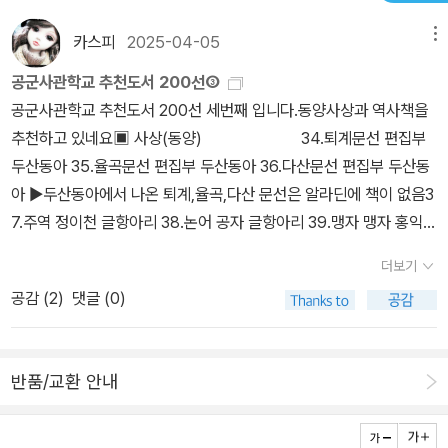
카스피
2025-04-05
메뉴
공군사관학교 추천도서 200선③
공군사관학교 추천도서 200선 세번째 입니다.동양사상과 역사책을
추천하고 있네요▣ 사상(동양) 34.퇴계문선 편집부
두산동아 35.율곡문선 편집부 두산동아 36.다산문선 편집부 두산동
아 ▶두산동아에서 나온 퇴계,율곡,다산 문선은 알라딘에 책이 없음3
7.주역 정이천 글항아리 38.논어 공자 글항아리 39.맹자 맹자 홍익출
판사 40.대학, 중용 주희 홍익출판사 41.장자 장자 글항아리 42.두
더보기
보와 이백 시선 두보, 이백 43.성학십도 이황 홍익출판사 44.성학집
공감 (
2
)
댓글 (0)
요 이이 청어람미디어 동양 사살 책들은 우리가 익히 알고 있는 책들
이나 사실 제대로 읽어본 사람들은 거의 드문 책들이라고 할 수 이겠
습니다.사실 일종의 철학책이라 솔직히 읽으면서도 무슨 소리인가 하
반품/교환 안내
는 경우도 많기에 읽다가 포기하는 경우도 상당히 많지요.아마도 소
설책에 비해서는 쉽게 읽히지 않는 책들이지만 인생에 도움을 주는
책들이기에 한번 쯤 읽어 볼 필요가 있다고 생각됩니다.▣ 역 사