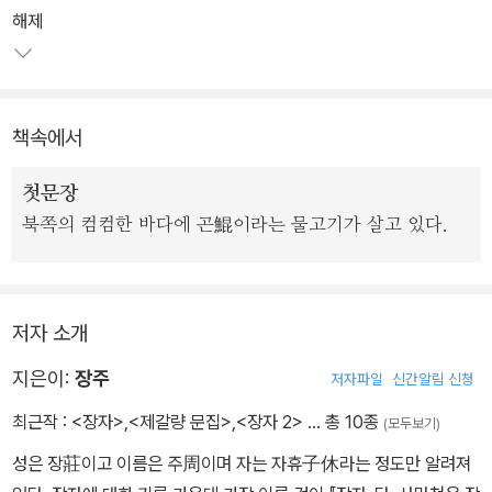
는 말을 쓴 것입니다”라고 역자는 말했다.
해제
책속에서
첫문장
북쪽의 컴컴한 바다에 곤鯤이라는 물고기가 살고 있다.
저자 소개
지은이:
장주
저자파일
신간알림 신청
최근작 :
<장자>
,
<제갈량 문집>
,
<장자 2>
… 총 10종
(모두보기)
성은 장莊이고 이름은 주周이며 자는 자휴子休라는 정도만 알려져