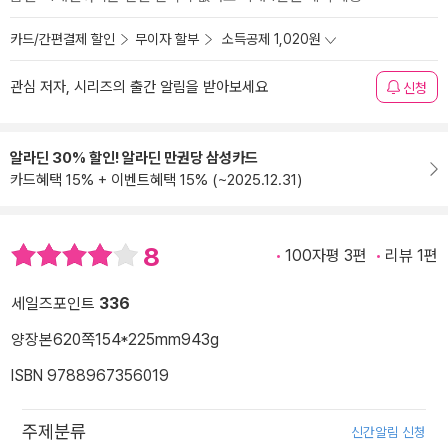
카드/간편결제 할인
무이자 할부
소득공제 1,020원
관심 저자, 시리즈의 출간 알림을 받아보세요
신청
알라딘 30% 할인! 알라딘 만권당 삼성카드
카드혜택 15% + 이벤트혜택 15% (~2025.12.31)
8
100자평 3편
리뷰 1편
세일즈포인트
336
양장본
620쪽
154*225mm
943g
ISBN 9788967356019
주제분류
신간알림 신청