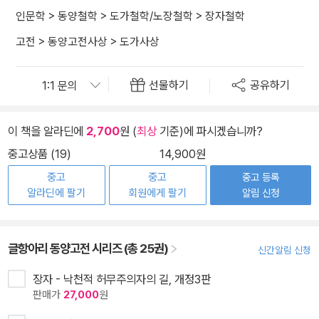
인문학
>
동양철학
>
도가철학/노장철학
>
장자철학
고전
>
동양고전사상
>
도가사상
선물하기
공유하기
이 책을 알라딘에
2,700
원 (
최상
기준)에 파시겠습니까?
중고상품 (19)
14,900원
중고
중고
중고 등록
알라딘에 팔기
회원에게 팔기
알림 신청
글항아리 동양고전 시리즈 (총 25권)
신간알림 신청
장자 - 낙천적 허무주의자의 길, 개정3판
판매가
27,000
원