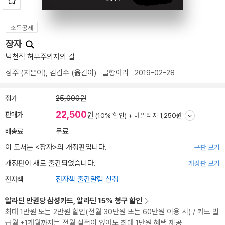
소득공제
장자
낙천적 허무주의자의 길
장주
(지은이),
김갑수
(옮긴이)
글항아리
2019-02-28
정가
25,000원
22,500
판매가
원
(10% 할인) +
마일리지 1,250원
배송료
무료
이 도서는 <
장자
>의 개정판입니다.
구판 보기
개정판이 새로 출간되었습니다.
개정판 보기
전자책
전자책 출간알림 신청
알라딘 만권당 삼성카드, 알라딘 15% 청구 할인
최대 1만원 또는 2만원 할인(전월 30만원 또는 60만원 이용 시) / 카드 발
급월 +1개월까지는 전월 실적이 없어도 최대 1만원 혜택 제공