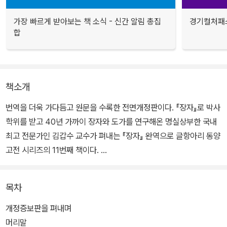
가장 빠르게 받아보는 책 소식 - 신간 알림 총집
경기컬처패스
합
책소개
번역을 더욱 가다듬고 원문을 수록한 전면개정판이다. 『장자』로 박사
학위를 받고 40년 가까이 장자와 도가를 연구해온 명실상부한 국내
최고 전문가인 김갑수 교수가 펴내는 『장자』 완역으로 글항아리 동양
고전 시리즈의 11번째 책이다.
이번 개정증보판에서는 한문 원문을 수록하고, 번역을 더욱 매끄럽게
목차
전반에 걸쳐서 다듬었다. “이번 개정증보판에서도 전체적으로 수백
군데를 고치기도 하고, 하나의 문장이나 혹은 하나의 문단 전체를 다
개정증보판을 펴내며
시 번역하기도 했습니다. 그래서 증보판이 아니라 ‘개정증보판’이라
머리말