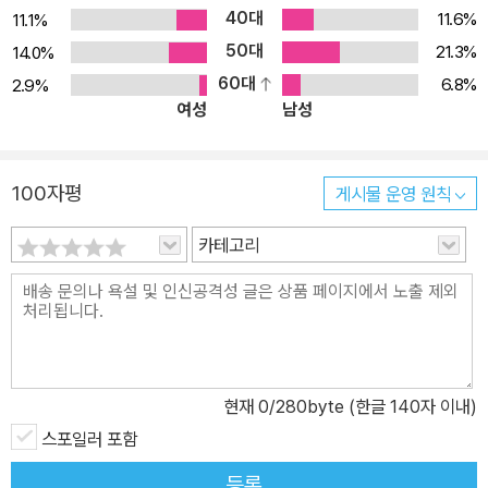
40대
11.6%
11.1%
50대
21.3%
14.0%
60대
6.8%
2.9%
여성
남성
100자평
게시물 운영 원칙
카테고리
현재
0
/280byte (한글 140자 이내)
스포일러 포함
등록