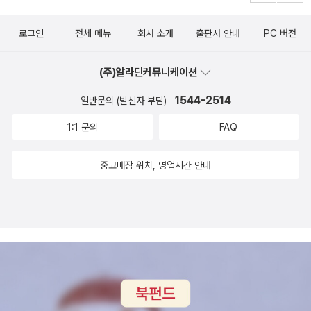
45.삼국유사 일연 민음사 46.역사의 종말 프랜시스 후
로그인
전체 메뉴
회사 소개
출판사 안내
PC 버전
쿠야마 한마음사 47.역사란 무엇인가 (까치글방 133) E. H. 카 까치
48.백범일지 [보급판] 김구 돌베개 49.국화와 칼 [5판] 루스 베네딕
(주)알라딘커뮤니케이션
트 을유문화사 50.고려시대 사람들은 어떻게 살았을까. 1-2 한국역
사연구회 청년사 51.조선시대 사람들은 어떻게 살았을까. 1-2 [개정
1544-2514
일반문의 (발신자 부담)
판] 한국역사연구회 청년사 52.강대국의 흥망 폴 케네디 한국경제신
1:1 문의
FAQ
문사 53.사기열전. 1-2. 사마천 민음사 54.역사 헤로도토스 숲 55.
갈리아 전기 가이우스 율리우스 카이사르 56.1차세계대전사 존 키건
중고매장 위치, 영업시간 안내
청어람미디어 57.2차세계대전사 존 키건 청어람미디어 58.10년 후
세계사 구정은 외 추수밭 2015 교육사 59.나의 문화유산 답사기. 1-
7 [개정증보판] 유홍준 창작과비평사 60.세계사 편력. 1-3 J. 네루
일빛 61.뜻으로 본 한국역사(젊은이들을 위한 새 편집) 함석헌 한길
사 62.만들어진 전통 에릭 홈스봄 휴머니스트 2004 한국출판문화
산업진흥원 63.간디 자서전 마하트마 건디 한길사 64.다산 정약용
유배지에서 만나다 박석무 한길사 65. 역사 1~4 한국사편찬위원회
북하우스 역사관련 추천도서는 한국사및 한국 관련 인물책과 (서양사