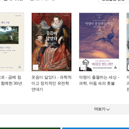
머로
- 곰베 침
웃음이 닮았다
- 과학적
악령이 출몰하는 세상
-
함께한 30년
이고 정치적인 유전학
과학, 어둠 속의 촛불
연대기
더보기