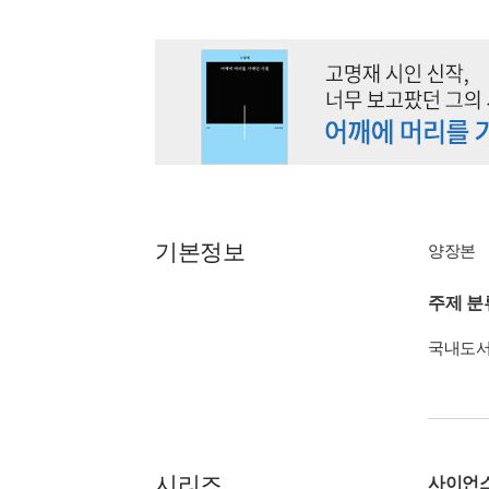
기본정보
양장본
주제 분
국내도
시리즈
사이언