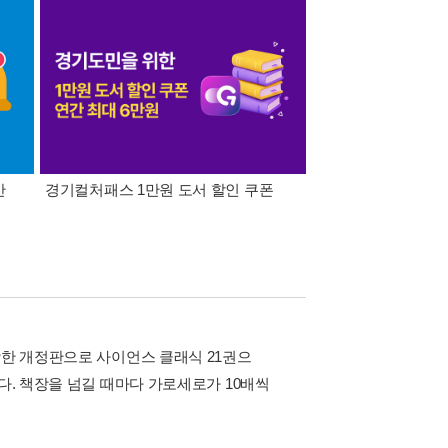
간
경기컬처패스 1만원 도서 할인 쿠폰
삼성카드가 쏜다! 알라
강한 개정판으로 사이언스 클래식 21권으
다. 책장을 넘길 때마다 가로세로가 10배씩