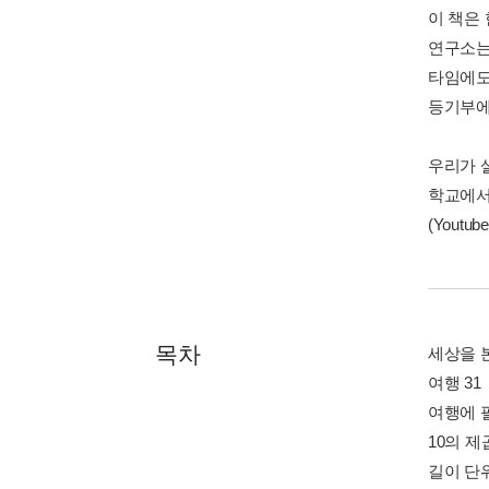
이 책은
연구소는 
타임에도
등기부에
우리가 
학교에서 
(Yout
목차
세상을 본
여행 31
여행에 필
10의 제
길이 단위