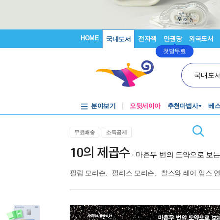
HOME
전자책
만권당
외국도서
국내도서
첫달무료
국내도
분야보기
오뒷세이아
추천마법사
베
무료배송
소득공제
10의 제곱수
- 마흔두 번의 도약으로 보
필립 모리슨
,
필리스 모리슨
,
찰스와 레이 임스 