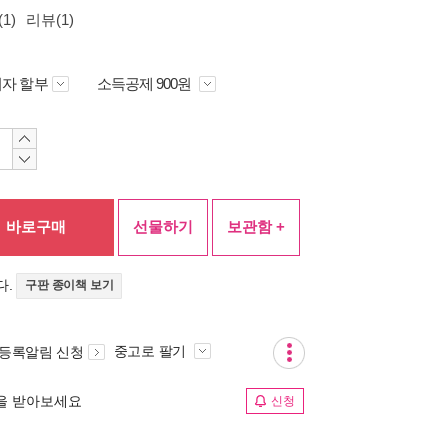
1)
리뷰(1)
자 할부
소득공제 900원
바로구매
선물하기
보관함 +
다.
구판 종이책 보기
중고로 팔기
 등록알림 신청
림을 받아보세요
신청