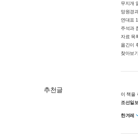
무지개 읽
망원경과 
연대표 1
주석과 참
자료 목록
옮긴이 후
찾아보기 
추천글
이 책을 
조선일
한겨레