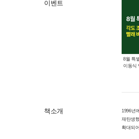
이벤트
8월 특
이동식 
책소개
1996
재탄생했
확대되어