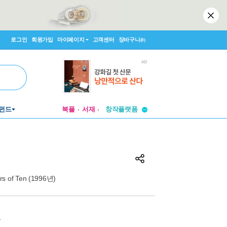
로그인
회원가입
마이페이지
고객센터
장바구니
(0)
투비컨티뉴드
펀드
북플
서재
창작플랫폼
투비컨티뉴드
s of Ten (1996년)
원