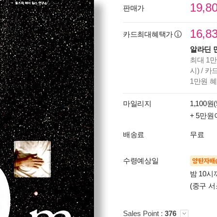
19,8
판매가
16,8
카드최대혜택가
알라딘 
최대 1만
시) / 
1만원 
마일리지
1,100원(
+ 5만원
배송료
무료
수령예상일
양탄자배
밤 10
(중구 서
Sales Point :
376