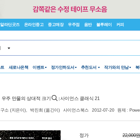
알라딘굿즈
온라인중고
중고매장
우주점
음반
블루레이
커피
서
스트
새로나온책
이벤트
정가인하도서
추천도서
작가와의 만남
북
는 우주 만물의 상대적 크기
사이언스 클래식 21
|
연구소
(지은이),
박진희
(옮긴이)
사이언스북스
2012-07-20
원제 : Power
정가
22,000