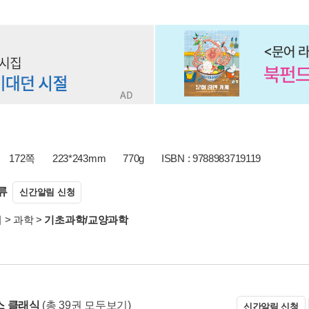
172쪽
223*243mm
770g
ISBN : 9788983719119
류
신간알림 신청
서
>
과학
>
기초과학/교양과학
스 클래식
(총 39권 모두보기)
신간알림 신청