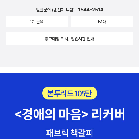
아하니까. [주기율표]를 사다보니 과학의 달 기념 주기율표커팅매트
적인 보수교단까지 찾아가 지지 서명을 받아오며 “끝까지 싸우라”고
들이 박탈감을 느끼던 시기라 그랬을듯하다. 옆 동에 위치했고 가까
1544-2514
일반문의 (발신자 부담)
가 나를 부른다. 커닝매트,,,, 평소에도 좋아해서 올초에도 벚꽃색으로
격려해주는 친지가 있었지만, 어떤 이들은 친척 사이 왕래가 뚝 끊겼
웠지만, 어찌되었든 별개의 학교였을 뿐. 졸업하고 가끔 외고 출신 아
하나 장만했는데 이건 아들 책상에 딱이라며 한 권 더 담아봤다. 과
1:1 문의
FAQ
다. 부부 사이가 좋아진 집도 있고 이혼한 집도 있다. 참사 초기가 가
이들 이야기를 들어보면 여고 교복 엄청 이상했다고. ㅋ 그건 어느 정
감하게(?) 리유저블컵은 포기했다. 그저 책의 표지와 내용과 취지에
장 힘들었을 것 같은데 팽목항이나 광화문 분향소 등 ‘장소’가 사라져
도 인정. 칙칙한 수박색이고 점퍼스커트를 선택할 수 있었는데 덩치
끌려 이 책을 골라봤다. 미세먼지에 대한 관심과 경계의 마음이 어찌
중고매장 위치, 영업시간 안내
가는 지금이 오히려 “굉장히 헷갈린다”는 가족들도 많다. “싸움의 시
큰 친구들은 가끔 임신부로 오해받아 지하철에서 자리를 양보받기도
나만의 일일까. 이제야 책으로 처음 읽는 미세먼지. 늦은 것에 가깝다.
간인지, 기다림의 시간인지” 알 수 없고 더 조바심이 나면서 고통스럽
했었다. 유관순 열사에 대한 흔적을 이야기하려다 엉뚱한 추억은 방
아이들 세대를 위해 우리는 환경을 맑게 해야한다고들 하지만 난 나
다는 것이다.http://www.hani.co.kr/arti/culture/book/88976
울방울. 매주 예배 보러 가는 강당 전면에 열사의 사진이 있고, 무엇
의 노후도 무척 걱정이다. 미세먼지가 수십 년간 축적된 그 결과를 아
8.html북섹션 하단에는 또 하나의 기록을 담은 책이 소개된다. 책은
보다 좋은 곳은 유관순 우물터였다. 그늘진 그곳에서 책도 보고 아이
직 모르기 때문에 더욱 불안하다. 그래서 좀 전문적인 느낌이 들기도
고도성장기 한국 사회가 어떻게 소년들을 외면했고, 노예처럼 착취했
들과 이야기도 했었다. 어느 5월 개교기념일에는 열사와 함께 학교를
하지만 읽어보기로 했다. 그리고 [이이화 한국사]가 포함된 역사책
는지 생생하게 증언하고 있다. “경찰이 어떻게 그랬냐는 말이에요…
다니신 남동순 할머님도 뵌 적이 있다. 재학생이나 졸업생 모두에게
굿즈. 상해임시정부 커피잔세트. 지나치려 했는데 기억할만한 지나침
경기도가 운영하고 국가가 관리하면서 그렇게 할 수 있었느냐는 말이
엄청난 호응을 얻었던 햇불예배도 생각이 난다. 놀랍게도 봉사로 덕
이었어..........결국 한 권 더! 박시백 작가의 35년은 원래 1-3권 세
에요….” 1963년 13살 때 경찰 손에 강제로 선감학원에 끌려갔다 2
수궁을 청소한 적도 있다. 이른 아침에 낙엽 타는 냄새를 맡으며 고궁
트 구성인데, 이번에 특별판으로 2권만 저렇게 분리되어 출간되었다.
년 만에 탈출한 김성민씨의 토로는 국가가 가난을 숨기기 위해 얼마
마당을 싸리빗자루로 쓸어볼 수 있어서 행운이었다. 기념식에서 이
[35년] 역시 그동안 살까말까 했던지라 이 책을 선택하는 데에는 그
나 손쉽게 한 사람의 소년기를 파괴했는지 짐작하게 한다.시설로 잡
화합창단과 아이들을 보고 오랜만에 추억에 젖었는데 아름답지만
리 오래 걸리지 않았다. 제대로 알고 싶다는 마음이 크다. 우리는 너무
혀간 아이들은 인간 이하의 대접을 받으며 각종 노역과 모진 고문, 폭
은 않은 기억도 꽤 있다. 그럼에도 불구하고 '모교'인가보다. 어디 가
한두 사람의 업적만 간단히 기억한다. [노무현과 바보들]에서 미키루
력에 노출됐다. 소년들은 선감학원에서 노예처럼 부려지다 쓸모를 다
서도 이렇게 가끔은 이야기하게 된다. *다시 책으로 돌아와 요즘