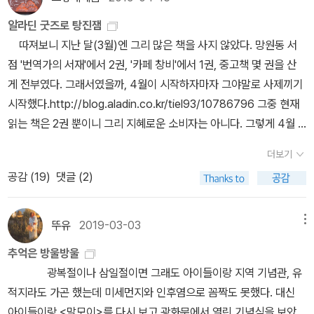
장도정 전협 정정화 조완구 차이석 최고려 최근우 최익환 한용운 한
레 르도 있었다고… 그것은 자랑스러운 우리의 과거였고 우리의 현재
다. (중국은 전혀 선호하지 않는 곳이라)지난 주 전세계 이슈 중 하나
형권 현순 홍진 (35년 2권 3•1혁명과 대한민국임시정부에서)독립운
알라딘 굿즈로 탕진잼
를 있게 한 또 하 나의 영웅이라고… 역사의 뒤안길로 사라지는 존재
는 블랙홀 사진이다. 정확하게는 블랙홀 그림자를 관측한 것으로 전
동은 못해봤지만. 그 이름 꾹꾹 눌러 쓰며(치며) 나즈막히 소리내어
따져보니 지난 달(3월)엔 그리 많은 책을 사지 않았다. 망원동 서
에 대한 최대의 찬사는 그를 오 래도록 기억해주는 것이다.역사의 뒤
세계 8대 전파망원경을 사용해서 관측해냈다. 블랙홀에 대해서는 간
그 이름 하나하나 불러드립니다. <만세열전>에서는 무명의 또는 얼
점 '번역가의 서재'에서 2권, '카페 창비'에서 1권, 중고책 몇 권을 산
안길로 스러져간 이름 없는 민중들, 수많은 유관순들을 역사는 어떻
단하게 읽은 기억이 있다. 스티븐 호킹 사후 동아시아에서 <스티븐
굴없는 독립운동가 200여명의 흔적 또한 들을 수 있다. 그들은 역사
게 전부였다. 그래서였을까, 4월이 시작하자마자 그야말로 사제끼기
게 기 록하고 있을까? 아니 그 이전에 역사의 페이지에 그들의 몫도
호킹의 블랙홀>이라는 책을 출간한 것인데, 쉽게 썼다고는 해도 두어
속으로 소리없이 사라졌으나, 그들의 삶이 곧 우리의 역사이다. 고맙
시작했다.http://blog.aladin.co.kr/tiel93/10786796 그중 현재
있을까? 우리는 윌리 엄 터너가 되어 역사의 뒤안길로 사라지는 그들
번 읽었는데도 잘은 모르겠다. 시간 여유가 나면 블랙홀에 대해서도
습니다.
읽는 책은 2권 뿐이니 그리 지혜로운 소비자는 아니다. 그렇게 4월 8
을 기억해주어야 한다. 그들의 정신 과 투쟁, 숭고한 희생은 <전함 테
좀 챙겨읽어야 겠다.(올해는 주기율표 150주년이라 화학책을 좀 읽
일 아침까지 사제낀 끝에 이젠 그만 사야지 하고 있는데 문학동네 독
메레르>가 되기 충분하다. 그들은 자랑스러운 우 리의 과거였고 우리
고 있고, K-mooc에서도 두 개의 강좌를 듣고 있는데 블랙홀까지 시
더보기
서대 굿즈가 뜬거다. 이런 낭패가 있나? 고민고민하다 주말에 또 사
의 현재를 있게 한 또 하나의 영웅이기 때문이다. 또한 그들은 자신의
간이 날지 모르겠다.) 뉴턴하이라이트에서도 업데이트 버전이 나올
공감 (
19
)
댓글 (2)
제꼈다.....주말엔 굿즈비용만 16700원이었다. 그리하여 내가 4월에
삶을 희생해가며 세상의 진보를 위해 고독한 걸음을 내디딘 이름 없
듯 한데, 그 때 쯤 4월 16일은 세월호 5주기다. 5주기를 기록하는
획득한 알라딘 굿즈는 대략 다음과 같다. 빠진 것도 있을 것이다. 물
는 수많 은 '독립운동가'들의 다른 이름이기 때문이다.
책이 나왔다. 언제나 기록되어야 한다. 흔적을 남겨야 하기도 하지만,
론 여러번에 걸친 것이지만 우산 하나만 뺀다면 이번 주말에 저지른
뚜유
2019-03-03
메뉴
자체가 역사가 되어야 하고, 지속적으로 기억하기 위해서다. 이번 책
결과물들이다^^ 4월 8일 이전에 나는 이미 문학동네의 책을 적지 않
에서는 조금 더 가슴 아픈 이야기들이 담겨있다. (물론 차마 읽어낼
추억은 방울방울
게 산 터라 더 이상 살 책이 없을 줄 알았다. 그럼에도 불구하고 고른
엄두는 나지 않는다.)지난 5년, ‘세월호의 시간’을 따로 또 같이 겪은
광복절이나 삼일절이면 그래도 아이들이랑 지역 기념관, 유
책들이므로 누군가에겐 참고(?)가 되길 바라며 목록을 공유해 본다.
참사 유가족과 생존 학생 가족들의 육성을 기록한 책이 나왔다. <그
적지라도 가곤 했는데 미세먼지와 인후염으로 꼼짝도 못했다. 대신
그 전에 문학동네 독서대만 목적이라면 [노무현과 바보들]을 강추한
날이 우리의 창을 두드렸다>는 ‘416세월호참사 작가기록단’이 3년
아이들이랑 <말모이>를 다시 보고 광화문에서 열린 기념식을 보았