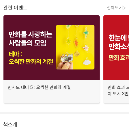
관련 이벤트
전체보기
만사모 테마 5 : 오싹한 만화의 계절
만화 효과 모
야 도서 3만
책소개