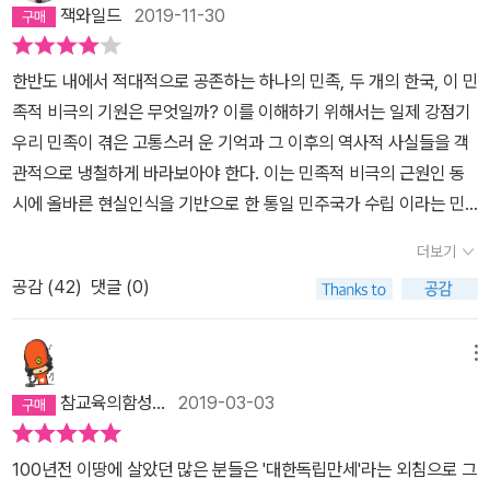
잭와일드
2019-11-30
한반도 내에서 적대적으로 공존하는 하나의 민족, 두 개의 한국, 이 민
족적 비극의 기원은 무엇일까? 이를 이해하기 위해서는 일제 강점기
우리 민족이 겪은 고통스러 운 기억과 그 이후의 역사적 사실들을 객
관적으로 냉철하게 바라보아야 한다. 이는 민족적 비극의 근원인 동
시에 올바른 현실인식을 기반으로 한 통일 민주국가 수립 이라는 민
족사적 과제 달성의 단초이기 때문이다. 우리가 <35년>에 주목해야
더보기
하는 이유는 그 시기가 현재 우리사회의 지형을 형성한 출발점이기
공감 (
42
)
댓글 (0)
때문이다. 일제강점기 35년은 투쟁과 부역의 역사다. 저자 박시백은
청산되지 않은 뼈아픈 시 기의 명(明)과 암(暗)을 동시에 조명함으로
서 역사의 재정립을 시도한다. 우리는 고통스럽고 핍박 받는 현실 속
메뉴
에서도 시대의 요구를 외면하지 않고 응답했던 사람 들, 그들의 정신,
참교육의함성...
2019-03-03
투쟁을 기억해야 한다. 그것이 모든 것을 포기하고 죽음까지도 기꺼
이 감수한 그들에 대한 최소한의 도리라고 생각한다. 또한 이 과정에
100년전 이땅에 살았던 많은 분들은 '대한독립만세'라는 외침으로 그
서 잊지 말아야 할 것은 나라와 민족을 배반한 이들이다. 그들은 일제