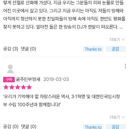
렇게 선혈로 산화해 가셨다. 지금 우리는 그분들의 피와 눈물로 만들
에 협력하여 부귀영화 를 누리고 집안을 일으켰으며, 해방 후에도 단
어진 이곳에서 살고 있다. 그리고 지금 우리는 아직도 저들의 방해와
죄되지 않고 살아남아 우리 사회의 주류를 형성했다. 진정한 역사 바
아직까지 청산하지 못한 친일파들의 방해 속에 아직도 한반도 평화를
로잡기는 바로 이 지점에서 시작해야한다고 생각 한다. <35년>을 읽
찾지 못하고 있다. 얼마전 들은 한 방송의 DJ가 한말이 떠오른다. 한
으면서 내가 새롭게 알게 된 명(明)으로는 김알렉산드라를 꼽을 수
반도 평화를 전세계 모든 국가들이 염원하고 있는데 딱 두 나라만 이
있 겠다. 볼셰비키 간부이기 이전에 조국의 독립을 열망하는 조선인
더보기
것을 반대한다고 이 국가들 중 하나는 35년 강점기를 지낸 일본이고
이었던 그녀는 죽 음 앞에서도 당당했다. 우리는 그녀가 마지막 순간
공감 (
3
)
댓글 (0)
또하나는 그 일본에 붙어있으며 아직까지 살고 있는 이땅의 친일파와
에 내디딘 열세 걸음이 있었기에 오늘날의 우리가 있음을 잊지 말아
그 후손들 중에 남아 있는 친일파들이다.
야 한다. 반대로 암(暗)은 장지연이었다. 시일야 방성대곡으로 어두
메뉴
웠던 시기 민족의 한줄기 빛이었던 그의 친일 행적은 나를 혼란 스럽
게 했다.<35년>은 세계사적 흐름 속에서 인물과 사건 중심으로 민족
굶주린부엉새
2019-03-03
의 어두웠던 시절을 조 망한다. 놀라웠던 건 만화로 쓰여진 대중서라
는 한계를 넘어 기존의 연구 성과들을 정리해냈다는 점이었다. 비록 1
'우리가 기억해야 할 자랑스러운 역사, 3·1혁명 및 대한민국임시정
차 사료를 직접 연구한 결과물은 아니지만 독립선언 서와 대한민국
부 수립 100주년과 함께합니다!'
임시헌장 등의 역사적 사료를 따로 지면을 할애하여 배치하고, 박은
더보기
식의 <한국독립운동지혈사>와 같은 중요 저작물 등을 인용한 것은
당시 상황을 이해하는데 큰 도움이 되었다. 3권까지 읽으면서 가장
공감 (
0
)
댓글 (0)