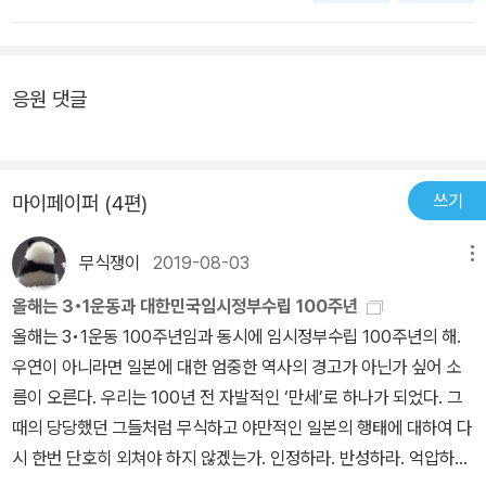
가슴에 와 닿았던 부분은 3·1 만세운동의 준 비와 전개를 서술한 2권
이었다. 저자는 “3·1 만세운동의 진정한 주역들은 어쩌면 현장의 지
도자들로, 이름 없는 수많은 유관순들이라 말한다.”(2권 127쪽）“내
응원 댓글
손톱 빠져나가고, 내 코와 귀가 잘리고, 내 손과 다리가 부러져도 그
고통은 이길 수 있사오나, 나라를 잃어버린 그 고통만은 견딜 수가 없
습니다. 나라에 바칠 목숨이 오직 하나 밖에 없는 것만이 이 소녀의 유
쓰기
마이페이퍼 (4편)
일한 슬픔입니다.”(2권 113쪽)천안 아우내 장터에서 만세 운동에 참
여해 순국한 유관순 열사가 남긴 말이다. 저 자의 말처럼 3·1 만세운
무식쟁이
2019-08-03
동의 진정한 주역은 어쩌면 민족과 국가를 위한 진심을 보 이고 사라
메뉴
져간 민중들, 이름 없이 사라져간 수많은 유관순들이었다. 이들은 역
올해는 3•1운동과 대한민국임시정부수립 100주년
사의 물줄기를 바꾸는 위대한 힘의 존재기반은 민중에게 있으며, 이
올해는 3•1운동 100주년임과 동시에 임시정부수립 100주년의 해.
는 핍박과 분열, 갈 등이 빚어낸 시대의 소음 속에서 일순간에 타오른
우연이 아니라면 일본에 대한 엄중한 역사의 경고가 아닌가 싶어 소
다는 것을 보여주었다. 3·1 운동 이 가지는 의미를 생각할 때 떠오르
름이 오른다. 우리는 100년 전 자발적인 ‘만세’로 하나가 되었다. 그
는 하나의 그림이 있다. 바로 윌리엄 터너의 명 화 <전함 테메레르>
때의 당당했던 그들처럼 무식하고 야만적인 일본의 행태에 대하여 다
다.1805년 넬슨 제독이 이끄는 영국 해군은 나폴레옹의 유럽제패를
시 한번 단호히 외쳐야 하지 않겠는가. 인정하라. 반성하라. 억압하지
저지하고 자국을 수호하기 위해 트라팔가 해전에 임한다. 전장에서