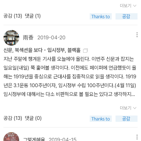
말라. 차별하지 말라. 국가로서 존중하라. 이렇게 우리 다시 하나가 되
테메레르는 위기에 처한 영국의 기함 (flagship) 빅토리호를 구하는
더보기
는 순간에 새로운 생각과 인식도 자란다. 이번엔 반드시 반민족 친일
전적을 올린다. 이를 기반으로 한 트라팔가 해 전의 승리는 19세기 영
공감 (
13
)
댓글 (1)
파도 뿌리뽑아 우리 또한 역사적 과오를 바로 잡아야함을 잊지 말아
국을 '해가 지지 않는 제국'으로 만들었다. 윌리엄 터너의 그림에 표현
야 할 것이다. 여기에서 100년전 그 날의 독립선언서의 공약3장을 차
된 테메레르는 찬란하게 빛났던 트라팔가에서의 모습이 아닌 시대의
용해본다. 지금 이 순간 우리가 가져야 할 태도에 대한 지침으로 부족
雨香
2019-04-20
메뉴
흐 름을 이기지 못하고 구시대의 유물로 쇠락한 모습이다. 역사의 한
함이 없다. < 3•1 독립선언서 공약 3장 >- 오늘 우리의 이 거사는 정
페이지를 빛낸 존재였지만 더 이상 자신의 힘으로 동력을 만들어내지
신문, 북섹션을 보다 - 임시정부, 블랙홀
의와 인도와 생존과 존영을 위한 민족적 요구이니 오직 자유의 정신
못하는 덩치 큰 범선은 그림 속에서 작은 증기선에 의해 예인되며 해
지난 주말에 챙겨둔 기사를 오늘에야 올린다. 이번주 신문과 잡지는
을 발휘할 것이요, 결코 배타적 감정으로 정도에서 벗어나지 말라.-
체되기 전 마지막 항해를 하고 있다. 트라팔가 해전 승리후 런던에는
일요일(내일) 쭉 훑어볼 생각이다. 이전에도 페이퍼에 언급했듯이 올
최후의 일인까지, 최후의 일각까지 민족의 정당한 의사를 시원하게
트라팔가 광장이 조성되었고 광장의 중앙에는 승장 넬슨 제독의 동상
해는 1919년을 중심으로 근대사를 집중적으로 읽을 생각이다. 1919
발표하라.- 모든 행동은 가장 질서를 존중하여 우리의 주장과 태도가
이 세워졌다. 넬슨이 승선했던 기함 빅토리호는 포츠머스 해군기 지
년은 3.1운동 100주년이자, 임시정부 수립 100주년이다.(4월 11일)
어디까지나 광명정대하게 되도록 하라.~~~~~~~~~~~~~~~~
에 영구 보존되고 있다. 반면 1838년 영국 해군은 테메레르호를 런던
임시정부에 대해서는 다소 비판적으로 볼 필요는 있다고 생각하지만,
~~~~~~~~~~~~~강기덕 계봉우 곽종석 권동진 길선주 김도연
의 운수업자 에게 팔아넘겼고 배를 산 운수업자는 배를 해체하기로
비판적으로 봐야 할 필요가 있다는 것이지, 절대 부정하는 것은 아니
김립 김만겸 김법린 김병조 김복한 김석황 김알렉산드라 김종림 김창
더보기
결정했다. 템즈 강가로 산책 을 나간 터너는 이 위대한 선박의 마지막
다. (임시정부 자체를 부정하는 집단과 임시정부를 이승만으로만 엮
숙 김철 김철훈 남만춘 문창범 박애 박일리야 박진순 박창은 백관수
공감 (
13
)
댓글 (0)
항해를 그림으로 남겼다. 윌리엄 터너는 시대를 빛내고 역사의 뒤편
으려는 세력은 지금까지 지속적으로 역사를 왜곡했던 세력들이다.)3.
백용성 서병호 선우혁 송진우 신익희 안병찬 오성묵 오세창 원세훈
으로 사라지는 영웅에 대해 자신이 할 수 있는 최대한의 찬사를 보냈
1운동 전에 몇 권의 책들을 준비했는데, 올해는 지속적으로 관련 책들
유관순 유여대 윤기섭 윤현진 이강 이광 이규갑 이성 이춘숙 이한영
다. 모두가 기억하는 넬슨 제독, 빅토리호도 있었지만 우리에겐 테메
을 준비(구매)할 생각인데, 그러다 상해까지 다녀오자고 할지 모르겠
그렇게혜윰
2019-04-15
메뉴