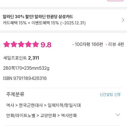
알라딘 30% 할인! 알라딘 만권당 삼성카드
카드혜택 15% + 이벤트혜택 15% (~2025.12.31)
9.8
100자평 166편
리뷰 4편
세일즈포인트
2,311
280쪽
170*235mm
532g
ISBN 9791189426316
주제분류
신간알림 신청
역사
>
한국근현대사
>
일제치하/항일시대
만화/라이트노벨
>
교양만화
>
역사만화