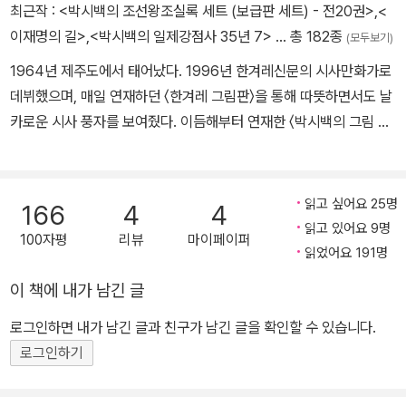
최근작 :
<박시백의 조선왕조실록 세트 (보급판 세트) - 전20권>
,
<
고 바르게 읽는 3.1독립선언서'를 실어서 3.1혁명의 의미를 다시금 되
이재명의 길>
,
<박시백의 일제강점사 35년 7>
… 총 182종
(모두보기)
새길 수 있게 하였다.
1964년 제주도에서 태어났다. 1996년 한겨레신문의 시사만화가로
데뷔했으며, 매일 연재하던 〈한겨레 그림판〉을 통해 따뜻하면서도 날
카로운 시사 풍자를 보여줬다. 이듬해부터 연재한 〈박시백의 그림 세
상〉은 평범한 사람들의 소소한 일상을 그려내 많은 독자의 공감과 지
지를 얻었다. 2000년 《조선왕조실록》의 매력에 빠져들면서 이를 만
화로 만드는 구상을 하고, 2001년에 그 구상을 실행에 옮기기 위해
읽고 싶어요 25명
166
4
4
신문사를 그만두었다. 2003년 《박시백의 조선왕조실록》 첫 권이 출
읽고 있어요 9명
100자평
리뷰
마이페이퍼
간되었고, 그해 대한민국 만화대상 장관상을 수상했다. 이후 10년간
읽었어요 191명
조선시대 사관의 심정으로 500년 역사를 20권의 책에 담아내 2013
이 책에 내가 남긴 글
년 완간했다. 13년간의 대장정을 마감한 그해 부천만화대상을 수상했
다. 2020년 일제강점사를 다룬 《35년》 전 7권을 내놓았고, 2024
로그인하면 내가 남긴 글과 친구가 남긴 글을 확인할 수 있습니다.
년 《박시백의 고려사》 전 5권을 출간하며 한반도 역사상 가장 역동적
로그인하기
인 나라 고려의 500년 역사를 생동감 있게 되살려냈다.