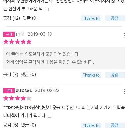
역사의 주인공이어야하는지 ..친일청산이 아직도 이루어지지 않고 있
는 현실이 부끄러운 책
공감 (
12
)
댓글 (0)
雨香
2019-03-19
메뉴
이 글에는 스포일러가 포함되어 있습니다.
회색 영역을 클릭하면 내용을 확인할 수 있습니다.
공감 (
7
)
댓글 (0)
dulos96
2019-02-22
메뉴
^^1919년2019년삼일만세 운동 백주년그때의 열기와 기개가 그립습
니다책이 기대가 됩니다
공감 (
5
)
댓글 (0)