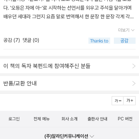
다. 일단, 3만원이 넘고^^ 무엇보다 책이 소장 가치가 있다. 현재 진행
만에 다시 내놓은 ‘세월호 프로젝트’다....책을 보면, 유가족들의 연대
다. '오등은 자에 아-'로 시작하는 선언서를 외우고 주석을 달아가며
형이기에 더 자신있게 말할 수 있다. 더구나 이 책 하나면 저 고운 잔
가 한결같이 아름답지만은 않았다는 점을 알게 된다. “아픈 사람들끼
배우던 세대라 그런지 요즘 말로 번역해서 한 문장 한 문장 각계 각층
세트도 받을 수 있다. 물론 굿즈비용만 합이 8000원이다만. 책 소개
리 연대하는 게 더 힘들어요. (…) 저도 자기 새끼 잃었으니까 서로 다
의 사람들이 읽어가는 것을 들으니 뭉클했다. 유년기와 학창시절을
가 되어야 할 마당인데 왠지 외판원이 된 기분이 든다^^;; 이번 주에
더보기
힘들어요.” “우리도 유가족이 처음이니까. 다들 생각이 다르고 치유
삼일 만세운동길에서 보내서 그런지 새록새록 생각났다. 아이들에게
영화도 개봉한다고 하니 더할 나위 없이 책 사기 딱 좋은 때이다
공감 (
7
)
댓글 (0)
하는 방법도 다르고 화풀이하는 방법도 다르다는 걸 몰랐어요.” 아이
여기도 가보고 저기도 가보았다고 말해주었다. 이어서 유관순 열사가
ㅋ 먼저 4월 8일 이전에 산 문학동네 계열 책은 [노무현과 바보들],
들이 잊히는 게 두려운 건 모든 부모가 마찬가지인데 어떤 아이는 많
나온 학교를 엄마도 다녔다고 하니 놀란다.(예전에 시험 봐서 들어가
[초한지], [거지 소녀], [여행의 이유]를 샀었다. [시는 이별에 대해서
이 알려지고 나머지 아이들은 잘 알려지지 않아 마음 아픈 시간을 보
던 시절도 아니고 90년대에 운좋게 배정받아 다니던 시절이었다.)
말하지 않는다]는 난다의 도서인데 예전엔 문학동네 계열이었는데 아
이 책의 독자 북펀드에 참여해주신 분들
낸 부모도 있었다.‘유가족의 상’을 강요하는 색안경 때문에 웃을 수도
현재는 데이트 코스로 낭만이 있는 정동길이었지만, 내가 다니던 시
무래도 독립한 것 같다. 이번 이벤트에 해당되지 않는다. 어제 구매한
없고, 그렇다고 만날 울고만 있을 수도 없었다. “안 먹고 살고 싶더라
기에는 전경차가 즐비했고 밥 먹던 전경들이 여학생들을 슬금슬금 훔
책은 교유서가의 책들이다. 한국사 책이 적지 않은데 한 권 짜
반품/교환 안내
고요. 그래놓고도 너무 배가 고프니까 나도 모르게 밥통을 끌어안고
쳐보기도 했다. 그래도 고풍스런 건물로 둘러싸인 고요한 교정에 들
리가 없다. 한 권에 읽는 조선사, 고려사는 있지만 한국사라니! 무도
먹다가 배가 좀 차면 막 울어요….” “울기만 한다고 뭐라고 그래서 웃
어서면 다른 세상 같았다. 이 시기에 외고가 설립되어서 외고와 여고
한국사는 너무 순서가 뒤죽박죽이라 아이들 가르치면서 읽기엔 적절
었더니 웃었다고 다시 뭐라고 하니까, 결국 이런 말이 나왔다니까요.
는 같은 교정을 쓰게 되어 미묘한 갈등이 있었다. 가끔은 노천에서 작
하지 않아 이 책이 나왔을 때 무척 맘이 동했는데 때를 놓쳤다. 이참에
‘간간이 울어.’” “제가 그랬어요. 어차피 진실규명 길게 가기 때문에
은 말다툼도 있었다. 한 아이가 씩씩대며 '외년(적개심의 강도로는 거
온가족 다같이 읽어보련다. 주기율표는 요즘 나, 과학책 꾸준히 읽는
지금부터는 웃으면서 싸우겠다. 세월호 이름을 달고 가지만 우리를
로그인
전체 메뉴
회사 소개
출판사 안내
PC 버전
의 왜년)'들이 불어로 욕하면 모를 줄 알고, 하며 분통을 터뜨렸다. 선
중인데 얼마 전 읽은 책에 주기율에 대한 언급을 살짝 본 적이 있는데
시민으로 봐달라. 동네 주민으로 봐달라.”각자의 시간은 너무 달랐다.
생님들 중 가끔 어떤 분들은 시험 봐서 들어온 그애들이랑 너희랑 같
더 자세히 알고 싶어서 구매했다. 쉽지 않을 것 같지만 그런 과정을 좋
누구는 떠나고 누구는 남았다. 어떤 가족에게는 ‘세월호’ 문제에 배타
(주)알라딘커뮤니케이션
니, 하기도 했고 당시에 유능한? 분들이 외고로 많이 전출되어 아이