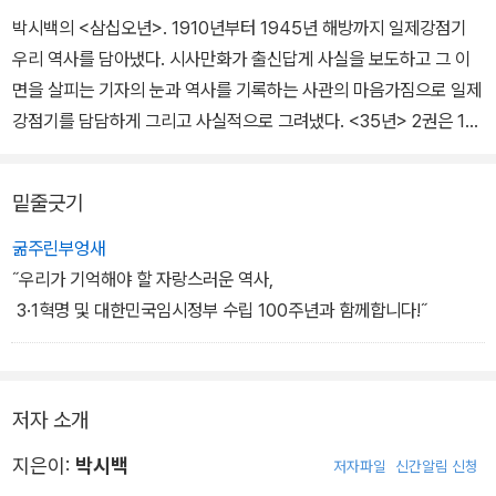
박시백의 <삼십오년>. 1910년부터 1945년 해방까지 일제강점기
우리 역사를 담아냈다. 시사만화가 출신답게 사실을 보도하고 그 이
면을 살피는 기자의 눈과 역사를 기록하는 사관의 마음가짐으로 일제
강점기를 담담하게 그리고 사실적으로 그려냈다. <35년> 2권은 191
6년부터 1920년까지, 그중에서도 파고다공원에서 시작된 3.1만세운
동과 대한민국임시정부 출범을 그리고 있다.
밑줄긋기
조선인을 근대인으로 변모하게 한 잊지 못할 우리의 역사, 100주년
굶주린부엉새
을 맞이하여 일제강점기 당시 가장 빠른 매체였던 '신문'을 모티브로
˝우리가 기억해야 할 자랑스러운 역사,
<35년> 2권 리커버 버전인 <삼십오년 : 3.1혁명과 대한민국임시정
3·1혁명 및 대한민국임시정부 수립 100주년과 함께합니다!˝
부>을 기획했다. 3.1혁명을 메인 기사로, 대한민국임시정부 수립을
서브로, 3.1혁명 당시 가장 상징적 인물인 유관순 열사를 인물 코너로
기사를 배치했다.
저자 소개
그리고 뒤표지에는 대통령 직속 '3.1운동 및 대한민국임시정부 수립 1
지은이:
박시백
저자파일
신간알림 신청
00주년 기념사업추진위원회'가 초등학생도 읽을 수 있게 번역한 '쉽