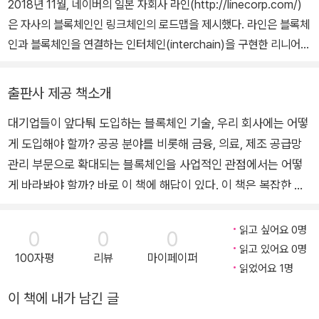
개발부터, 디자인 컨셉 및 마케팅 전략까지 브랜드 개발을 총괄했다.
2018년 11월, 네이버의 일본 자회사 라인(http://linecorp.com/)
피치파이브에서 브랜딩과 마케팅을 담당하고 있다.
은 자사의 블록체인인 링크체인의 로드맵을 제시했다. 라인은 블록체
인과 블록체인을 연결하는 인터체인(interchain)을 구현한 리니어
네트워크 출시에 이어 2019년에는 완전한 퍼블릭 블록체인을 출시
할 계획을 공개했으며, 링크에서 동작하는 분산 애플리케이션의 단계
출판사 제공 책소개
별 온체인(on-chain)화 전략을 다음과 같이 정리했다.
대기업들이 앞다퉈 도입하는 블록체인 기술, 우리 회사에는 어떻
1. 링크체인의 기반 코인인 링크(LINK)를 활용한 사용자 기여 보상
게 도입해야 할까? 공공 분야를 비롯해 금융, 의료, 제조 공급망
2. 서비스 내 링크 결제와 유틸리티 토큰 기능 제공
3. 아이템과 컨텐츠 가치에 대한 토큰화
관리 부문으로 확대되는 블록체인을 사업적인 관점에서는 어떻
이렇게 블록체인에 붙어 있는 분산 애플리케이션의 수를 늘리면서 점
게 바라봐야 할까? 바로 이 책에 해답이 있다. 이 책은 복잡한 수
차 법정 화폐를 대신해 암호 화폐로 결제와 지불을 가능하게 만들어
식과 보안과 프로그래밍 용어를 잘 몰라도 누구나 쉽고 흥미롭게
나갈 경우 서비스 자체를 토큰화하게 되므로 라인을 중심으로 하는
읽을 수 있는 가상 기업의 블록체인 도입기로서, 기업의 블록체인
읽고 싶어요 0명
0
0
0
강력한 생태계를 마련할 수 있기 때문에 다른 서비스 업체들이 어떻
기획과 실행 노하우가 담긴 현장감 넘치는 생생한 이야기를 가감
읽고 있어요 0명
100자평
리뷰
마이페이퍼
게 대응할지 귀추가 주목된다. 어떤 업체가 기존 사업이나 서비스를
없이 담았다. 또한, 블록체인을 지탱하는 3가지 기둥인 '기술-사
읽었어요 1명
블록체인과 결합해 헤게모니를 잡고 나면 경쟁 업체로서는 마땅한 대
업-투자' 분야를 어느 한쪽에 치우침 없이 균형 있게 소개했다. A
이 책에 내가 남긴 글
응 방안을 마련할 수 없기 때문에 블록체인을 파괴적인 기술 혁신의
I, 빅데이터, IoT 등 세간에 익숙해진 개념과 달리, 어떻게 비즈니