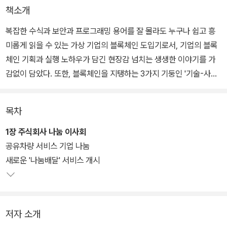
책소개
복잡한 수식과 보안과 프로그래밍 용어를 잘 몰라도 누구나 쉽고 흥
미롭게 읽을 수 있는 가상 기업의 블록체인 도입기로서, 기업의 블록
체인 기획과 실행 노하우가 담긴 현장감 넘치는 생생한 이야기를 가
감없이 담았다. 또한, 블록체인을 지탱하는 3가지 기둥인 '기술-사업-
투자' 분야를 어느 한쪽에 치우침 없이 균형 있게 소개했다.
목차
AI, 빅데이터, IoT 등 세간에 익숙해진 개념과 달리, 어떻게 비즈니스
에 적용해야 하는지 어렵게만 느껴지는 블록체인 개념을 정복하기 위
1장 주식회사 나눔 이사회
해 가상의 공유자동차 업체 사례를 통해 기술을 실제로 현실화하기
공유차량 서비스 기업 나눔
위한 실행 방법을 상세히 설명한다.
새로운 '나눔배달' 서비스 개시
저자 소개