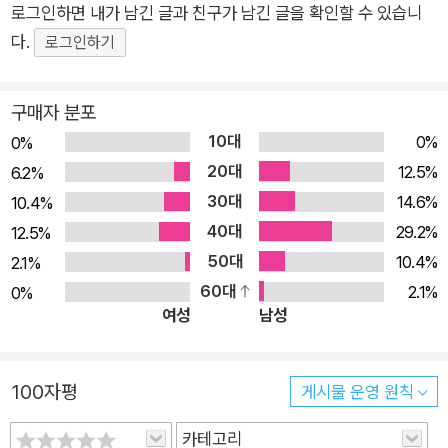
도화선이라고 보는 전문가들도 있다.
로그인하면 내가 남긴 글과 친구가 남긴 글을 확인할 수 있습니
스에 적용해야 하는지 어렵게만 느껴지는 블록체인 개념을 정복
다.
하기 위해 가상의 공유자동차 업체 사례를 통해 기술을 실제로 현
로그인하기
이렇게 급변하는 상황에서 우리는 어떻게 대응해야 할까?
실화하기 위한 실행 방법을 상세히 설명한다. [이 책의 특징] 개
념과 용어 중심으로 딱딱하게 설명하는 대신에 시간 순서에 따라
구매자 분포
가장 먼저 블록체인이 무엇인지 알아보고, 그다음으로 블록체인이 위
벌어지는 가상의 사건을 중심으로 블록체인을 사업에 도입하기
10대
0%
0%
력을 발휘하는 분야를 이해하고, 마지막으로 각자 몸담고 있는 사업
위해 필요한 핵심을 알기 쉽게 설명한다. 블록체인을 제대로 적용
20대
12.5%
6.2%
분야에 블록체인을 적용할 수 있는 범위와 도입에 따른 장단점이 무
하기 위해 검토해야 하는 주요 사항들을 일목요연하게 정리하고
30대
엇인지 파악해야 한다.
14.6%
10.4%
각각에 대한 우수 패턴과 안티 패턴을 소개한다. [이 책의 독자 대
40대
29.2%
12.5%
상] - 블록체인을 비즈니스에 어떻게 적용할지 궁금한 경영진과
이를 쉽게 풀어서 설명하기 위해 이 책에서는 가상의 사업을 중심으
50대
10.4%
2.1%
임원진 - 사업 기획과 마케팅을 맡은 실무 기획자와 마케터 - 블
로 블록체인 기술과 투자 방식을 도입하는 과정을 정리하고 회고하는
60대
2.1%
0%
록체인 기술을 알고 싶은 실무 개발자 [이 책에서 다루는 내용] -
독특한 스토리텔링 서술 방식을 택함으로써 기존에 출간된 기술이나
여성
남성
블록체인 기술을 가상의 기업 사례에 적용한 과정 - 블록체인을
암호화폐 중심의 딱딱한 블록체인 서적과는 다르게 좀 더 독자에게
도입해 기존 사업을 탈중앙집중화된 방식으로 토큰화하기 위한
쉽게 다가갈 것이다. 암호화폐의 부작용에만 초점을 맞추거나 휘황찬
100자평
절차와 지침 - 온오프체인 아키텍처 설계, 메인넷 선정과 같은 기
게시물 운영 원칙
란한 장밋빛 전망만을 남발하는 선입견 없이, 실제로 현장에서 사업
술적인 의사 결정에 필요한 노하우 - 토큰 이코노미가 중요한 이
을 진행하는 하나의 도구로서 블록체인을 바라본다면 또 다른 숨겨진
카테고리