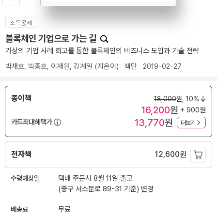
소득공제
블록체인 기업으로 가는 길
가상의 기업 사례 회고를 통한 블록체인의 비즈니스 도입과 기술 전략
박재호
,
박종호
,
이재원
,
강계일
(지은이)
책만
2019-02-27
종이책
18,000
원,
10%
16,200
원
+ 900원
13,770
원
카드최대혜택가
더보기
전자책
12,600
원
수령예상일
택배 주문시 8월 11일 출고
(중구 서소문로 89-31 기준)
변경
배송료
무료