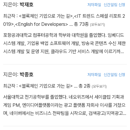
지은이:
박재호
저자파일
신간알림 신청
최근작 :
<블록체인 기업으로 가는 길>
,
<IT 트렌드 스페셜 리포트 2
019>
,
<English for Developers>
… 총 73종
(모두보기)
포항공과대학교 컴퓨터공학과 학부와 대학원을 졸업했다. 임베디드
시스템 개발, 기업용 백업 소프트웨어 개발, 방송국 콘텐츠 수신 제한
시스템 개발 및 운영 지원, 클라우드 기반 서비스 개발에 이르기까지
다양한 실무 경험을 토대로 고성능 고가용성 시스템을 설계했다. 《클
린 코드》, 《피플웨어》 등 40여 권의 책을 번역, 집필, 감수했다. 각종
지은이:
박종호
저자파일
신간알림 신청
기술 소식을 다루는 블로그 '컴퓨터 vs 책'(jhrogue.blogspot.co
m)과 개발자를 위한 유튜브 채널(youtube.com/@채널박재호)을
최근작 :
<블록체인 기업으로 가는 길>
… 총 2종
(모두보기)
운영하며, 개발자들을 위한 각종 교육과 세미나도 지속적으로 진행하
서울대학교 전기공학부를 졸업했다. 네오위즈에서 세이클럽 기획과
고 있다.
게임 PM, 엔미디어플랫폼이라는 광고 플랫폼 자회사 이사를 거쳤으
며, 네이버에서는 비즈니스 전략팀을 시작으로, 검색광고/지역광고
등 다양한 광고 플랫폼의 기획과 PM을 담당했다. 현재는 비클라우드
라는 스타트업을 운영하고 있으며, 블록체인 컨설팅, AI 사업개발, 온