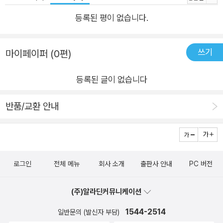
블록체인을 사업에 어떻게 적용할지 궁금한 경영진은 물론이고, 사업
기획과 마케팅을 맡은 실무진까지도 함께 읽을 수 있도록 복잡한 수
등록된 평이 없습니다.
식과 용어, 어려운 정치와 경제 이론을 최소로 줄이고 (블록체인) 사
업과 (블록체인에서 가장 널리 알려진 ICO라는) 투자 관점에서 이해
쓰기
마이페이퍼 (0편)
하기 쉽게 기술하려 노력했다. 그렇다고 해서 블록체인 기술을 알고
싶은 기술 실무진에 대한 배려도 잊지 않았다. 다른 문서나 책에서 살
등록된 글이 없습니다
짝 언급하고 지나가는 현장에서 중요한 몇 가지 블록체인 기술 포인
트를 구체적으로 잡아 내어 현업 관점에서 의사 결정에 도움이 되는
반품/교환 안내
내용을 실어놓았으므로 블록체인 프로젝트를 전개하는 과정에서 꼭
필요한 기술 지식도 습득할 수 있을 것이다.
하루가 다르게 급변하는 세상에서 ICO도 이미 철 지난 한때의 유행
로그인
전체 메뉴
회사 소개
출판사 안내
PC 버전
으로 여길 수도 있겠지만, 긍정적인 영향을 주었거나 부정적인 영향
을 주었거나에 상관없이 어찌되었든 ICO는 많은 사람들에게 블록체
(주)알라딘커뮤니케이션
인을 처음으로 인식하게 만든 (긍정적인 면에서) 주인공 또는 (부정
적인 면에서) 장본인이므로 기록으로 남길 가치는 충분하다는 생각이
1544-2514
일반문의 (발신자 부담)