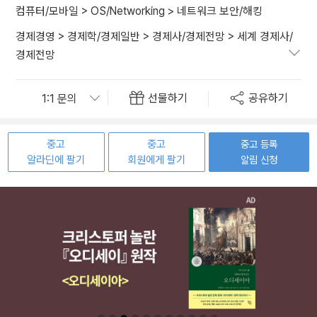
컴퓨터/모바일
>
OS/Networking
>
네트워크 보안/해킹
경제경영
>
경제학/경제일반
>
경제사/경제전망
>
세계 경제사/
경제전망
선물하기
공유하기
중고
중고
중고 등록
알라딘에 팔기
회원에게 팔기
알림 신청