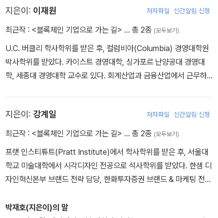
지은이:
이재원
저자파일
신간알림 신청
라인 교육사업 등을 진행하고 있다. 피치파이브에서 사업 전략 개발
을 담당하고 있다.
최근작 :
<블록체인 기업으로 가는 길>
… 총 2종
(모두보기)
U.C. 버클리 학사학위를 받은 후, 컬럼비아(Columbia) 경영대학원
박사학위를 받았다. 카이스트 경영대학, 싱가포르 난양공대 경영대
학, 세종대 경영대학 교수로 있다. 회계산업과 금융산업에서 근무하
였으며, 현재 바이오 산업과 블록체인 산업을 연구하고 있다. 여러 기
업들의 ICO 과정을 자문했으며 현재 유수 메인넷 프로젝트의 아시아
지은이:
강계일
저자파일
신간알림 신청
사업을 자문하고 있다. 피치파이브에서 토큰 이코노미와 경영 컨설팅
을 담당하고 있다.
최근작 :
<블록체인 기업으로 가는 길>
… 총 2종
(모두보기)
프랫 인스티튜트(Pratt Institute)에서 학사학위를 받은 후, 서울대
학교 미술대학에서 시각디자인 전공으로 석사학위를 받았다. 한샘 디
자인혁신본부 브랜드 전략 담당, 한화투자증권 브랜드 & 마케팅 전략
담당으로 근무했고, 전 아이콘(ICON) 마케팅 팀장으로 ICO 전후 과
정을 모두 진행한 경력이 있다. 국내외 유명 브랜드 50여개 네이밍
박재호(지은이)의 말