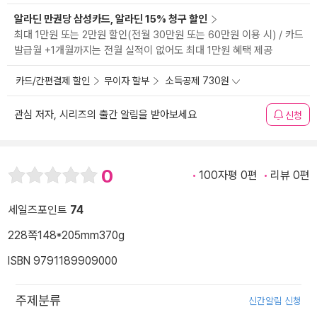
알라딘 만권당 삼성카드, 알라딘 15% 청구 할인
최대 1만원 또는 2만원 할인(전월 30만원 또는 60만원 이용 시) / 카드
발급월 +1개월까지는 전월 실적이 없어도 최대 1만원 혜택 제공
카드/간편결제 할인
무이자 할부
소득공제 730원
관심 저자, 시리즈의 출간 알림을 받아보세요
신청
0
100자평 0편
리뷰 0편
세일즈포인트
74
228쪽
148*205mm
370g
ISBN 9791189909000
주제분류
신간알림 신청