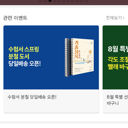
관련 이벤트
전체보기
수험서 분철 당일배송 오픈!
8월 특별 선
바구니