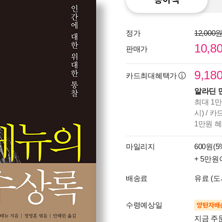
정가
12,000
10,8
판매가
9,18
카드최대혜택가
알라딘 
최대 1만
시) / 
1만원 
마일리지
600원(5
+ 5만원
배송료
유료 (도
수령예상일
양탄자배
지금 주