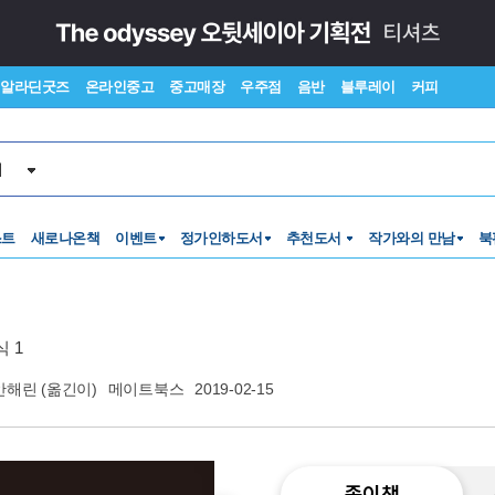
알라딘굿즈
온라인중고
중고매장
우주점
음반
블루레이
커피
서
스트
새로나온책
이벤트
정가인하도서
추천도서
작가와의 만남
북
 1
안해린
(옮긴이)
메이트북스
2019-02-15
종이책