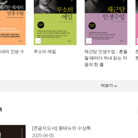
헤세의 인생 수
루소의 에밀
채근담 인생수업
- 흔들
릴 때마다 꺼내 읽는 마
음의 한 줄
더보기
책
[큰글자도서] 몽테뉴의 수상록
2025-04-05