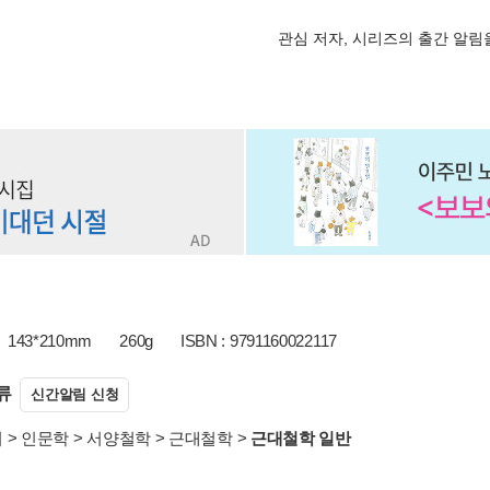
관심 저자, 시리즈의 출간 알
143*210mm
260g
ISBN : 9791160022117
류
신간알림 신청
서
>
인문학
>
서양철학
>
근대철학
>
근대철학 일반