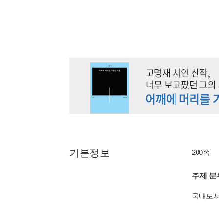
기본정보
200쪽
주제 분
국내도