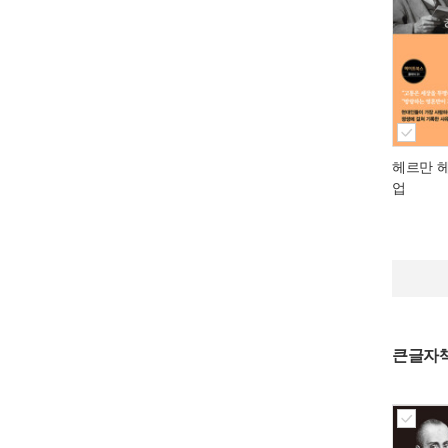
헤르만 
업
큰글자