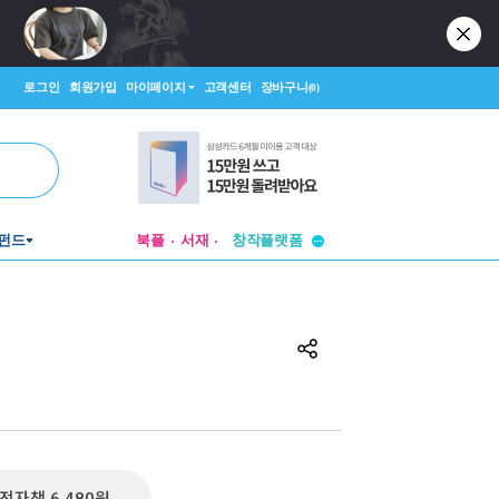
로그인
회원가입
마이페이지
고객센터
장바구니
(0)
투비컨티뉴드
펀드
북플
서재
창작플랫폼
투비컨티뉴드