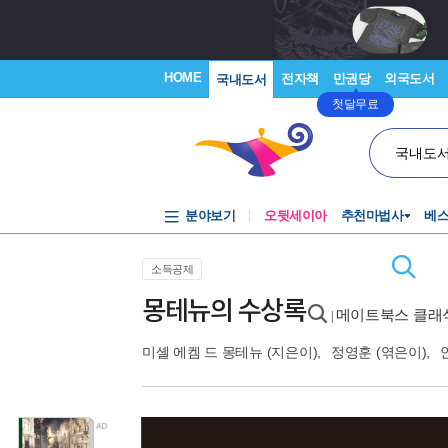
HOME
전자책
만권당
외국도서
국내도서
첫달무료
국내도
분야보기
오뒷세이아
추천마법사
베
소득공제
몽테뉴의 수상록
메이트북스 클래식
|
미셸 에켐 드 몽테뉴
(지은이),
정영훈
(엮은이),