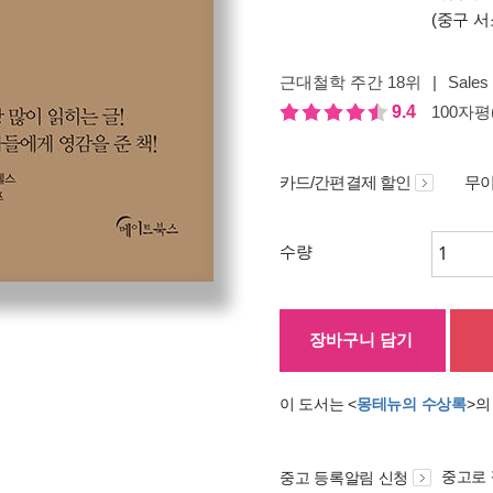
(중구 서
근대철학 주간 18위
|
Sales 
9.4
100자평(
카드/간편결제 할인
무이
수량
장바구니 담기
이 도서는 <
몽테뉴의 수상록
>의
중고로
중고 등록알림 신청