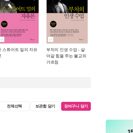
존 스튜어트 밀의 자유
부처의 인생 수업
- 살
론
아갈 힘을 주는 불교의
가르침
전체선택
보관함 담기
장바구니 담기