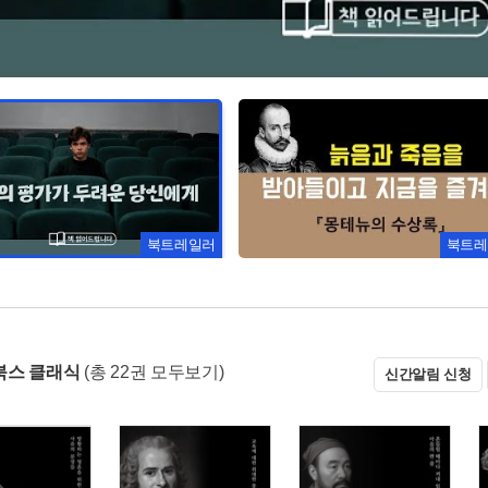
북트레일러
북트레
북스 클래식
(총 22권 모두보기)
신간알림 신청