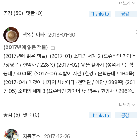
반면 지금은 퇴사 후 시간이 있다는 것. 그리고 미래와 관계와 평판에
더보기
판 번역이 추가되었다. 을유문화사판인데, 역자인 김진하 교수는 폴
상관없이, 어쩌면 답답함을 떠나 너무 위험할 정도로 뫼루소가 지금
공감 (
59
)
댓글 (0)
발레리 전공이다. 대략 어림해서 이제는 3세대 불문학자들의 번역본
의 본인 감정, 사실만 입각해 말한다는 것에 대한 부러움과 두려움이
이 나오고 있다. 이휘영(1세대), 김화영(2세대)의 뒤를 잇는(더 세분
었다.🍊 부록으로 실린 작품해설 세 편이 본문 작품보다 길고 어려웠
하면 2.5세대도 가능하다). 카뮈 번역의 원조라고 할 이휘영 교수의
책읽는아빠
2018-01-30
메뉴
다.. 어쩐지 알베르 카뮈 조차 내 작품이 그런 의미였냐고 되물을지도
카뮈 번역본은 <이방인><페스트><전락> 세 편이 있다. 김화영 교
모르겠다는 생각을 하며, 심오한 해설의 바다에서 어느 순간은 감탄
(2017년에 읽은 책들)
수는 알려진 대로 카뮈 전집(20권, 책세상)을 펴냈다(전집의 마지막
하고 대부분은 헤매고 있을때였다. 두 번째 해설 피에르-루이 레의 해
(2017년에 읽은 책들) (2017-01) 소피의 세계 2 (요슈타인 가아더
권이 <시사평론>인데 <알제리 연대기>가 빠진 게 아쉽다). 세계문
설에서, 작자의 의도와는 관계없이 혹은 반대로 작품이 뒤늦게 갖
/장영은 / 현암사 / 228쪽) (2017-02) 왕을 찾아서 (성석제 / 문학
학전집판의 다른 번역본은 열릭책들, 시공사, 문학동네 등에서 나왔
게 되는 의미들을 서로 구별짓는 다는 구절을 읽다가 그럴 수 있겠다
동네 / 404쪽) (2017-03) 희랍어 시간 (한강 / 문학동네 / 194쪽)
다. 문학동네판 <이인>(제목은 문학동네판의 오점이다) 카뮈 전공자
싶었다. 왜 지금 내가 작품해설을 읽어야하는지 이유를 말해주고 있
(2017-04) 이것이 남자의 세상이다 (천명관 / 예담 / 288쪽) ​(201
인 이기언 교수의 번역이다. 역시 2세대 불문학자. 시공사판의 번역
었다. 친절하고, 고맙게도. 해설은 각자의 몫이지만 해설을 읽고나서
7-05) 소피의 세계 3 (요슈타인 가아더 /장영은 / 현암사 / 296쪽) ​
자인 최수철 작가부터는 3세대에 해당하는지, 아니면 2.5세대 정도
<이방인>을 다시 읽어보고, 세 달전 읽었던 일부 뒷부분을 완독치 못
(2017-06) 데카르트 철학의 원리 (베네딕투스 데 스피노자 / 양진
인지 애매하다. 짐작에 최초의 카뮈 연구서는 김화영 교수의 박사논
더보기
한 카뮈의 에세이 <결혼.여름>도 다시 읽어봐야겠다고 작게 결심했
호 / 165쪽) ​(2017-07) 청년이여, 마르크스를 읽자 (우치다 타츠루,
문(<문학 상상력의 연구>)부터가 아닐까 싶다. 가을학기 카뮈 강의
공감 (
5
)
댓글 (0)
다.🍊 메모해 둔 구절이 너무 많아 좀 추렸다...🌱거짓말을 한다는 것
이시카와 야스히로 / 김경원 / 갈라파고스 / 240쪽) (2017-08) 철
에서는 여러 차례 강의한 <이방인>을 제외하고 <시지프 신화>부터
은 단순히, 있지도 않은 것을 말하는 것만이 아니다. 그것은 특히 실제
학의 근본문제에 관한 10가지 성찰 (나이절 워버턴 / 최희봉 / 자작나
<페스트><전략> 같은 소설과 <칼리굴라><정의의 사람들> 같은 희
로 있는 것 이상을 말하는 것, 인간의 마음에 대한 것일때는, 자신
무 / 336쪽) ​(2017-09) 신기관 (프랜시스 베이컨 / 진석용 / 한길
자몽주스
2017-12-26
메뉴
곡을 읽을 예정이다. <시지프 신화>의 새 번역본이 반가운 이유인데,