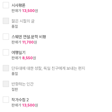
시사평론
판매가
13,500
원
젊은 시절의 글
품절
스웨덴 연설.문학 비평
판매가
11,700
원
여행일기
판매가
8,550
원
단두대에 대한 성찰, 독일 친구에게 보내는 편지
품절
반항하는 인간
절판
작가수첩 2
판매가
13,500
원