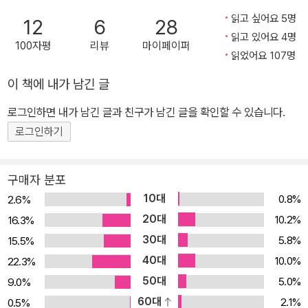
검열을 피해 지방으로 옮긴 [파리수아르]를 따라 이동하는 동안에도
읽고 싶어요 5명
12
6
28
집필 활동에 매진한다. 초기의 작품 《표리(表裏)》(1937), 《결혼》(1
읽고 있어요 4명
938)은 아름다운 산문으로, 그의 시인적 자질이 뚜렷하게 드러난다.
100자평
리뷰
마이페이퍼
읽었어요 107명
1942년 7월, 자신의 첫 소설이자 대표작이 되는 문제작 《이방인(異
이 책에 내가 남긴 글
邦人) L' tranger》을 발표하면서 주목받는 작가로 떠올랐다. 이즈음
레지스탕스에 가담하여 프랑스 해방 운동에 참여한 카뮈는 철학 에세
로그인하면 내가 남긴 글과 친구가 남긴 글을 확인할 수 있습니다.
이 《시시포스 신화》(1943), 희곡 작품 「오해」(1944) 등 다양한 작
로그인하기
품 세계를 선보인다. 제2차 세계대전 중에는 저항운동에 참가하여 레
지스탕스 조직의 기관지였다가 후에 일간지가 된 [콩바]의 편집장으
구매자 분포
로서, 모든 정치 활동은 확고한 도덕적 기반을 가져야 한다는 신념에
10대
0.8%
바탕을 둔 좌파적 입장을 견지했다. 또 집단적 폭력의 공포와 악성, 부
2.6%
조리함을 알레고리를 통해 형상화한 소설 《페스트》로 문학계의 대반
20대
10.2%
16.3%
향을 일으켰고 1951년에는 마르크시즘과 니힐리즘에 반대하며 제3
30대
5.8%
15.5%
의 부정정신을 옹호하는 평론 《반항적 인간》을 발표하여 지성계에 큰
40대
10.0%
22.3%
논쟁을 촉발한 사르트르와 격렬한 논쟁을 벌이다가 10년 가까운 우
50대
5.0%
9.0%
정에 금이 가기도 했다. 하지만, 1956년 《전락》을 발표하면서 사르
60대
2.1%
0.5%