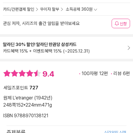
카드/간편결제 할인
무이자 할부
소득공제 360원
관심 저자, 시리즈의 출간 알림을 받아보세요
신청
알라딘 30% 할인! 알라딘 만권당 삼성카드
카드혜택 15% + 이벤트혜택 15% (~2025.12.31)
9.4
100자평 12편
리뷰 6편
세일즈포인트
727
원제 L'etranger (1942년)
248쪽
152*224mm
471g
ISBN 9788970138121
주제분류
신간알림 신청