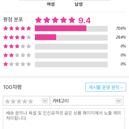
트르에게 걸작이라는 찬사를 받기도 했다. 《이방인》, 《시지프의 신
여성
남성
화》를 발표하며 문학가를 넘어 사상가로도 인정받기 시작했고, 실존
9.4
주의자들에게 큰 영향을 주었다. 《이방인》의 주인공 뫼르소가 엄마,
평점 분포
무명인, 그리고 나의 ‘죽음’을 연달아 맞닥뜨리며 삶의 부조리를 고뇌
70.6%
하는 모습은 이후 오랫동안 수많은 독자를 실존주의의 세계로 이끈
29.4%
다. <오해>와 <칼리굴라>라는 희곡을 쓰며 희곡 작가로도 활동하여
0%
큰 성공을 거두었고, 1957년에 노벨 문학상을 수상하며 대문호의 반
0%
열에 올랐다. 이후 알제리 독립을 둘러싼 논쟁에 참여하며 활동을 이
0%
어 가지만, 카뮈는 생전 인터뷰에서 “자동차 사고로 죽는 것보다 더
부조리한 죽음은 상상할 수 없다.”라고 했는데, 아이러니하게도, 196
0년 1월 4일 자동차 사고로 생을 마감했다. 이때 사고 차량에 있던 가
100자평
게시물 운영 원칙
방에서 초고 형태로 발견된 《최초의 인간》은 1994년에야 빛을 보게
된다. 이 외에도 《여름》, 《유배지와 왕국》, 《행복한 죽음》, 《정의의
카테고리
사람들ㆍ계엄령》, 《결혼, 여름》, 《태양의 후예》, 《젊은 시절의 글》,
《스웨덴 연설ㆍ문학 비평》, 《최초의 인간》, 《여행일기》, 《단두대에
대한 성찰ㆍ독일 친구에게 보내는 편지》, 《전락·추방과 왕국》, 《안과