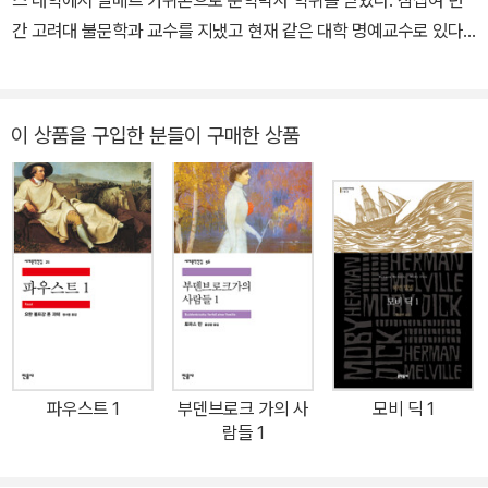
중등학교 리세에 입학했고, 이후 알제리 대학에 입학했으나 1930년
간 고려대 불문학과 교수를 지냈고 현재 같은 대학 명예교수로 있다.
폐결핵으로 자퇴를 했다. 결핵 발병으로 누구보다 좋아했던 축구를
지은 책으로는 《바람을 담는 집》 《시간의 파도로 지은 城》 《문학 상
포기했다. 바칼로레아 준비반에서 철학 교수이자 에세이스트인 장 그
상력의 연구》 《소설의 숲에서 길을 묻다》 《발자크와 플로베르》 《행
르니에를 만나 큰 영향을 받고, 이후 평생 그와 교류를 이어갔다. 어렵
복의 충격》 《한국 문학의 사생활》 《여름의 묘약》 《김화영의 번역수
이 상품을 구입한 분들이 구매한 상품
게 대학에 진학해 고학으로 다니던 알제대학교 철학과에 입학해 철학
첩》 등이 있고, 알베르 카뮈 전집(전20권), 《다다를 수 없는 나라》
을 전공하는 동시에 정치 활동과 연극 활동에 집중했다. 1932년 장
《어린 왕자》 《섬》 《마담 보바리》 《방드르디, 태평양의 끝》, 실비 제
그르니에가 주도한 조그만 월간 문예지 [쉬드Sud]를 통해 처음으로
르맹의 《프라하 거리에서 울고 다니는 여자》 《밤의 책》, 그리고 모디
첫 에세이 《새로운 베를렌Un Nouveau Verlaine》을 발표했다. 대
아노의 《잃어버린 거리》 《신혼여행》 《어두운 상점들의 거리》 《추억
학시절에는 연극에 흥미를 가져 직접 배우로서 출연한 적도 있었다.
을 완성하기 위하여》 《청춘 시절》 《팔월의 일요일들》 등을 우리말로
결핵으로 교수가 될 것을 단념하고 졸업한 뒤에는 진보적 신문에서
옮겼다.
신문기자로 일했다. 한때 공산당에 가입했던 그는 비판적인 르포와
논설로 정치적인 추방을 당하기도 했고, 프랑스 사상계와 문학계를
대표했던 말로, 지드, 사르트르, 샤르 등과 교류하며 본격적인 작품 활
동에 몰입했다. 1937년 첫 산문집 《안과 겉》을 발표하고, 이듬해부
파우스트 1
부덴브로크 가의 사
모비 딕 1
람들 1
터 [알제 레퓌블리켕]의 기자로 활동하다가 1940년에 파리로 활동
무대를 옮겨 [파리수아르]의 기자가 된다. 독일에 점령당한 파리에서