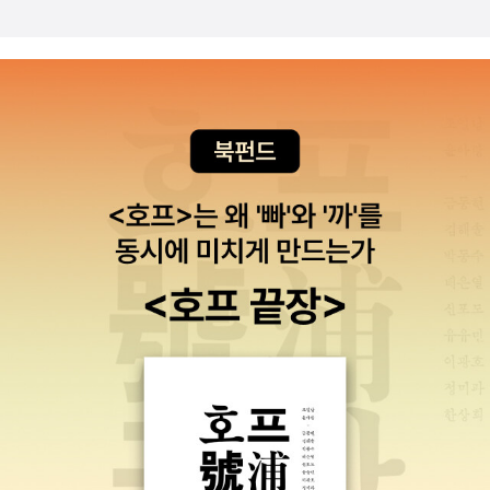
다.나의 우물에 한줄기 단 한 번 비치는 저 빛. 그 것에 눈이 멀지언정
고 그는 다만 작가가 부조리라는 이름을 할애하는, 매우 특이한 종류
상이 실린 것 같다. 과잉해석일 수도 있겠지만. 그래도 이런 몇 가지를
는 개의 숨결과도 같아서 깜짝 놀라는 일은 있었을지언정 결국 나의
는그런이야기였어..절망과공포와.기다림과..자포자기와..인간의괴물
뚫어져라 보고 싶다. 싶었다. 비극도 희극적인 삶을 살 때는 그저 아름
에 속한다. 164 (해설, 장 폴 사르트르)이 문제들은 17세기 이래 메
제외하면 개정판의 번역이 훨씬 나은 편이라고 생각된다.다만 아쉬운
심장은 터지지 않았고, 나는 다시 한 번 24시간을 벌게 되는 것이었
성까지...치유하는 마음도...결국..거기서..그렇다고.
다워 보이나보다. 괴물의 머리 스타일을 상상하며 읽었다. 계절이 바
마르고 단견적(短見的)이며 관조적인 - 이것은 매우 프랑스적인 면
점은 책의 구성인데, 전집판에는 사르트르의 해설, 피에르-루이 레의
다.(P.148) 나는 마치 저 순간을, 내가 정당하다는 것이 증명될 저 새
뀌고 노란 은행잎이 권태로운 길 위를 덮을 때. 우리는 언젠가 다 죽는
이지만-이성을 가진사람들이 지적해온 것으로써, 고전적 회의주의
카뮈 입문서 전문, 로제 키요의 논문이 함께 실려 있지만, 개정판은 김
벽을 여태껏 기다리며 살아온 것만 같다. 아무것도 중요한 것은 없다.
단다. 논쟁을 벌일 필요도 없고 재고할 필요도 없다. 우리는 언젠가 죽
의 흔해빠진 단골 주제로 쓰이던 것이다. ‘연약하며 반드시 죽게 마련
화영 교수의 해설만 실렸다. 해설이 감상에 방해된다고 생각하는 사
나는 그 까닭을 알고 있다. 너도 그 까닭을 알고 있을 것이다. 내가 살
는다. 그래서 무엇을 위해 어떻게 살아야할까. 한정된 삶인데. 모든 한
인 우리들 조건의 이 자연적인 불행, 너무나 비참해서 그 문제를 조금
람도 (많이) 있지만, 해설이나 부록을 다 읽어보는 입장에서 다양한
아온 이 부조리한 생애 전체에 걸쳐, 내 미래의 저 밑바닥으로부터 항
정은 부정이라고 스피노자가 말했단다. 그러면 삶도 부정인가보다.삶
만 자세하게 생각해보아도 위로가 될 것이라고는 찾아볼 길 없
시각을 보여줄 수 있는 자료가 그만큼 줄어 아쉽다. 김화영 교수의 해
시 한 줄기 어두운 바람이, 아직도 오지 않은 세월을 거쳐서 내게로 불
이 모두 부정되어지면 인류의 공존이 위협 받으니 소크라테스는 인류
게 될 불행‘ 에 대하여 강조한것은 파스칼이 아니었던가? 165🌱그러
설도 60여 쪽에 이르는 분량을 자랑하고 나 역시 신뢰하는 편이지만,
어 올라 오고 있다. 내가 살고 있는, 더 실감난달 것도 없는 세월 속에
애를 그토록 말했고 탈무드는 후세의 교육을 그리 강조했나보다.그리
나 그의 진정한 스승들은 딴 데있다. 그의 추론 방식, 그의 생각의 명
민음사판에 실은 해설을 그대로 가져온 것 같아 자료를 상쇄할 만한
서 나에게 주어지는 것은 모두 다, 그 바람이 불고 지나가면서 서로 아
스는 나라가 만신창이가 되었고 유태인은 세계를 지배한다.좀 더 구
쾌함, 에세이스트다운 스타일의 양태, 어떤 종류의 음산하면서도 태
만족감을 주는 건 아니다. 나 같으면 양장본으로 안 만들고 저 자료를
무 차이가 없는 것으로 만들어보리는 거다. 다른 사람들의 죽음, 어머
체적으로 조목조목 말하고 그것을 계승 발전시킨 유태인이 잘 된 것
양이 밝게 비치며, 정돈되어 있으면서 엄숙하고 동시에 황량한 정
넣었을 텐데... 괜히 양장본으로 만들어서 가격만 올랐다.다시 읽으면
니의 사랑, 그런 것이 내게 무슨 중요성이 있단 말인가? 너의 그 하느
일까? 소크라테스의 말이 너무 어려웠던 것일까? 마음 내키는 대로
서 등 모든 것이 한 고전적인 인간, 지중해적 인간을 드러내 보여주
서 눈에 띄는 점은, 햇살이나 빛에 대한 뫼르소의 서술이 상당히 안 좋
님, 사람들이 선택하는 삶, 사람들이 선택하는 숙명, 그런 것이 내게
읽었다. 그래서 읽고 싶었던 1984를 집어들었다. 동물농장도 읽고
고 있다. 167그의 독창성은 바로 자기 생각의 극한점에까지 밀고 나
게 그려지고 있다는 것이다. 이전에 읽을 때는 주목하지 못했던 부분
무슨 중요성이 있단 말인가? 오직 하나의 숙명만이 나를 택하도록 되
싶다. 인류의 사회라는 곳에 내가 살고 있다. '나'는 '사회'에서 살고 있
가는 데 있다. 167🌱《이방인》은 설명하는 책이 아니다. 그것은 증명
인데, 문제의 총살 장면 이전에도 햇살/빛은 따귀를 때린다거나, 머리
어 있고, 더불어 너처럼 나의 형제라고 하는 수많은 특권을 가진 사람
다. 윈스턴이 '줄리아에게 해'라고 한다. '윈스턴'은 '사회'에 속해 살고
하는 책도 아니다. 부조리의 인간은 설명하는 것이 아니라 묘사한
를 쿡쿡 찌른다거나, 눈이 피로해지게 만든다는 식으로 서술된다. 이
들도 택하도록 되어 있는 것이다. 알아듣겠는가? 사람은 누구나 다
있다. 그 '사회'를 벗어날 수 없을까? 심해로 잠수하는 삶의 행위로 나
다. 카뮈는 다만 제시할 뿐, 원래가 정당화할 수 없는 성질의 것인 그
런 것들이 일종의 복선이었는지도 모르겠다. 그리고 '미국판 서문'이
특권을 가지고 있다. 특권을 가진 사람들밖에는 없는 것이다.(P.157)