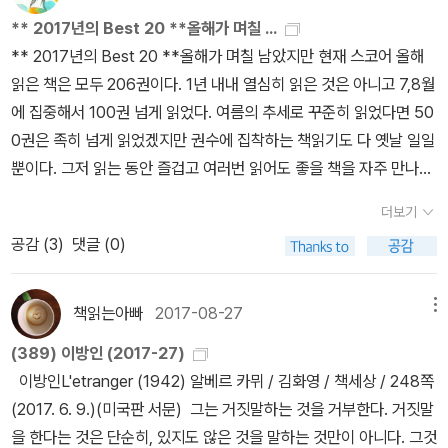
이 느끼는 것 이상을 말하는 것을 뜻한다. 그런데 이건 삶을 좀 간단하
사 / 319쪽) ​(2017-10) 베이컨 <신기관> (박은진 / 서울대학교 철
김화영 교수의 번역판 외에 사실 다른 선택지가 별로 없었다. 내가 처
** 2017년의 Best 20 **올해가 며칠 ...
게 하기 위하여 우리들 누구나 매일같이 하는 일이다.그런데 뫼르소
학사상연구소 / 126쪽) (2017-11) (만화) 베이컨 신논리학 (홍성자
음 읽은 건 문예출판사나 범우사판이었고, 그 이후에 책세상판과 연
** 2017년의 Best 20 **올해가 며칠 남았지만 현재 스코어 올해
는 겉보기와는 달리 삶을 간단하게 하고자 하지 않는다. 그는 있는 그
/ 김광옥 / 주니어김영사 / 227쪽) ​(2017-12) 로크 인간지성론 (김
암서가판이었다. 이전에 한번 지적한 적이 있는데, 부록으로 실린 카
읽은 책은 모두 206권이다. 1년 내내 열심히 읽은 것은 아니고 7,8월
대로 말하고 자신의 감정을 은폐하지 않는다. 7-8 (미국판 서문)🌱
상현 / 서울대학교 철학사상연구소 / 198쪽) ​(2017-13) 존 로크의
프카론(1942)이 흥미로운 텍스트여서(카프카를 이해하는 데, 그리
에 집중해서 100권 넘게 읽었다. 여름의 추세로 꾸준히 읽었다면 50
그냥 이야기 속에서는 잘 버티고 서 있을 수 있는 인물이 연극 무대
인간 오성론 읽기 (안병웅 / 울력 / 224쪽) (2017-14) 우리의 소원
고 카뮈를 이해하는데) 따로 강의에서 다루기도 했었다. 그런데 카뮈
0권은 족히 넘게 읽었겠지만 권수에 집착하는 책읽기도 다 옛날 일일
의 세찬 조명 아래서는 완전히 무너져 앉아버리는 수도 있는 것입니
은 전쟁 (장강명 / 예담 / 516쪽) ​(2017-15) 데미안 (헤르만 헤세 /
가 붙인 원주가 이번 열린책들판에서도 잘못 옮겨져 있어서 아쉽다
뿐이다. 그저 읽는 동안 즐겁고 여러번 읽어도 좋을 책을 자주 만나고
다. 11 (이방인에 대한 편지 - 이방인을 연극으로 각색하여 상연하고
전영애 / 민음사 / 239쪽) ​(2017-16) 만화 존 로크 정부론 (이근용
(이 블로그에 적어놓는 글이 별로 읽히지 않는다는 방증이다).'카프카
싶은 게 소망일 뿐. 그 중 best를 꼽아보면 역시도 여러번 읽게 된 책
자 하는 계획에 대한 카뮈의 회신)🌱오늘 엄마가 죽었다. 아니 어쩌
/ 주니어김영사 / 216쪽) (2017-17) 통치론 (존로크 / 강정인, 문지
더보기
사상의 이 두 측면에 관해서는 <죽음의 집의 기록>(도스토옙스키의
들이 절반이다. 순위와 무관한 순서지만 그래도 올해 최고의 책은 뒤
면 어제. 21 (첫문장)🌱잠에서 깨어나자 나는, 이틀 동안의 휴가를 청
영 / 까치 / 254쪽) ​(2017-18) 로크 <통치론> (정윤석 / 서울대학
공감 (
3
)
댓글 (0)
작품) 중 '유죄성(물론 인간의)은 의심의 여지가 없다'와 <성>의 한
늦게 읽은 <전쟁은 여자의 얼굴을 하지 않았다>. 얇지 않은 두께지만
했었을 때 왜사장이 못마땅한 기색을 보였는지 그 까닭을 알아차렸
교 철학사상연구소 / 137쪽) (2017-19) 피터드러커 매니지먼트 (피
구절(모무스의 말) '측량기사 K의 유죄성은 밝혀내기가 어렵다'를 비
그만큼에 값하는 둔중한 울림이 있다.
다.오늘이 바로 토요일인 것이다. 이를테면 나는 여태껏 그것을 잊어
터 드러커 / 남상진 / 청림출판 / 376쪽) (2017-20) 관용에 관한 편
교해볼 것.'이라는 게 카뮈의 원주다. 그리고 오류는 <죽음의 집의 기
버리고 있었던 셈인데, 자리에서 일어나면서 그 생각이 문득 떠오
책읽는아빠
2017-08-27
메뉴
지 (존 로크 / 공진성 / 책세상 / 171쪽) (2017-21) 표현의 기술 (유
록> 운운한 대목. 김화영 교수의 번역본을 포함해 대부분의 번역본에
른 것이다. 사장은 자연히 내가 그렇게 되면 일요일까지 합쳐서 나
시민 / 생각의 길 / 368쪽) ​(2017-22) 성장을 위한 책읽기 (안광복
(389) 이방인 (2017-27)
서(문예출판사판은 옳게 옮기고 있다) 카프카의 <유형지에서>라는
흘 동안 쉬게 될 것을 생각했을 것이므로, 그것이 그의 마음에 탐탁하
/ 학교도서관저널 / 320쪽) ​(2017-23) 싯다르타 (헤르만 헤세 /
이방인L'etranger (1942) 알베르 카뮈 / 김화영 / 책세상 / 248쪽
작품을 도스토옙스키의 <죽음의 집의 기록> 등으로 잘못 옮기고 있
게 여겨졌을 리가 없다. 그러나 한편으로 생각해보면 엄마의 장례식
박병덕 / 민음사 / 240쪽) ​(2017-24) 리바이어던 (김용환 / 홉스 /
(2017. 6. 9.)(미국판 서문) 그는 거짓말하는 것을 거부한다. 거짓말
다(김화영 교수는 <수용소에서>라고 옮겼다). 어째서 이런 오류가
을 오늘 치르지 않고 어제 치른 것은 내 탓이 아니고, 또 다른한편으로
살림 / 283쪽) ​(2017-25) (만화) 리바이어던 (손기화(글) / 주경
을 한다는 것은 단순히, 있지도 않은 것을 말하는 것만이 아니다. 그것
빚어졌는지는 잘 가늠이 되지 않는다(여러 단계의 오인과 착각을 필