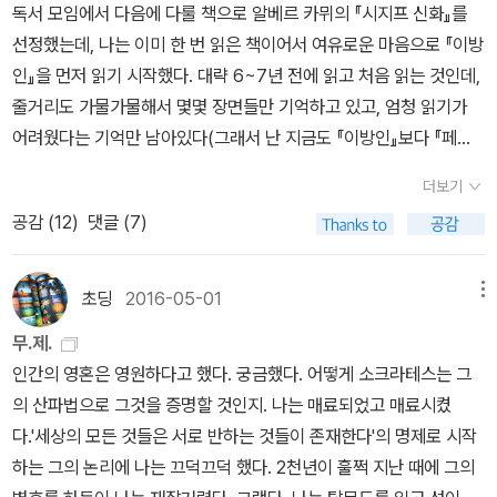
지 못하고 오히려 원망하고 있었다. 나는 내가 다른 사람들과 다
17-56) 동물원에 가기 (알랭드보통 / 정영목 / 143쪽) (2017-57)
독서 모임에서 다음에 다룰 책으로 알베르 카뮈의 『시지프 신화』를
했다. 오랫동안 의자 등받이에 턱을 괴고 있었기 때문에 목이 좀 아팠
확신조차 없는 셈이지. 나를 보면 맨주먹뿐인 것 같겠지. 그러나 내겐
른 게 없다는 것, 조금도 다른 게 없다는 것을 그에게 강조해 말하
생명이 있는 것은 다 아름답다 ()최재천/효형출판 / 267쪽) (2017
선정했는데, 나는 이미 한 번 읽은 책이어서 여유로운 마음으로 『이방
다. 나는빵과 밀가루 식료품을 사가지고 올라와서, 요리를 해 가지고
나 자신에 대한, 모든 것에 대한 확신이 있어. 신부 이상의 확신이 있
고 싶었다. 그러나 그러한 모든 것은 결국 별로 소용이 없는 일이
-58) 보다 (김영하의 인사이트 아웃사이트) (김영하 / 문학동네 / 21
인』을 먼저 읽기 시작했다. 대략 6~7년 전에 읽고 처음 읽는 것인데,
선 채로 먹었다. 창 앞으로 가서 담배를 한 대 피우려 했으나, 공기가
어. 나의 삶에 대한, 닥쳐올 그 죽음에 대한 확신이 있어. 그래, 내겐
고 또 귀찮기도 해서 단념하고 말았다.94🌱그는 여전히 좀 피곤
2쪽) ​(2017-59) 에드워드 호퍼 (Hopper) (롤프 귄터 레너 / 정재
줄거리도 가물가물해서 몇몇 장면들만 기억하고 있고, 엄청 읽기가
서늘해서 좀 추웠다. 나는 창문을 닫았고, 방 안으로 돌아오다가 거울
이것밖에 없어. 그러나 적어도 나는 이 진리를 굳세게 붙들고 있어. 그
한 표정으로 내가 한 행동을 후회하고 있느냐고 물었다.나는 잠깐 생
곤 / 마로니에북스 / 96쪽) (2017-60) 겨울 나그네 (Die Winterr
어려웠다는 기억만 남아있다(그래서 난 지금도 『이방인』보다 『페스
속에 알코올 램프와 빵조각이 나란히 놓여 있는 테이블 한 끝이 비쳐
진리가 나를 붙들고 놓지 않는 것만큼이나. (2015, 174쪽)나는 그의
각을 하고 나서, 진정한 후회라기보다는 차라리 일종의 귀찮음을 느
eise) (빌헬름 뮐러 / 김재혁 / 민음사 / 188쪽) ​(2017-61) 말하다
트』를 더 좋아한다). 이후 개정판이 나왔을 때 어떻게 바뀌었는지 궁
져 있는 것을 보았다. 그때 나는, 일요일이 또 하루 지나갔고, 어머니
신부복 깃을 움켜잡았다. 기쁨과 분노가 뒤섞인 채 솟구쳐 오르는 것
더보기
낀다고 대답했다. 나는 그가 나를 이해하지 못하는구나 하는 인상
(김영하 산문 삼부작) (김영하 / 문학동네 / 252쪽) (2017-62) 너
금해서 사두긴 했지만 여태껏 한 장도 읽지 않았었다. 1) 오늘의 한국
의 장례식도 이제는 끝났고, 내일은 다시 일을 시작해야 하겠고, 그러
을 느끼며 그에게 마음속을 송두리째 쏟아버렸다. 너는 어지간히도
공감 (
12
)
댓글 (7)
을 받았다. 99🌱그때 나는 바깥 세상에서 단 하루만이라도 산사람이
의 목소리가 들려 (김영하 / 문학동네 / 282쪽) (2017-63) 가끔은,
어가 허용하는 한 가장 간결하고 단순한 문장과 단어로 번역하도록
니 결국 달라진 것은 아무것도 없다는 생각을 했다.(P.44) 내가 뒤
자신만만한 태도다. 그렇지 않고 뭐냐? 그러나 너의 신념이란 건 모
면 감옥에서 백 년쯤은 어렵지 않게 살 수 있을 것이라고 생각했다. 그
상상 (하비에르 페레스 / 김유경 / 어바웃어북 / 280쪽)​ (2017-6
노력했다. 가장 단순한 것이 항상 가장 이해하기 쉬운 것은 결코 아니
로 돌아서기만 하면 일은 끝나는 것이라고 생각되었다. 그러나 햇볕
두 여자의 머리카락 한 올만한 가치도 없어. 너는 죽은 사람처럼 살고
런 사람이라도 얼마든지 추억할 거리가 있어 심심하지는않을 것이
4) 빈방의 빛 (마크 스트랜드 / 박상미 / 한길아트 / 118쪽) (2017-
므로 그에 따르는 위험도 감수할 필요가 있다고 판단했다.2) 독자의
에 진동하는 해변이 내 뒤에서 죄어들고 있었다. 나는 샘으로 향하여
초딩
2016-05-01
메뉴
있으니, 살아 있다는 것에 대한 확신조차 너에게는 없지 않느냐? 나
다. 어떻게 생각하면 그건 유리한 일이었다.109🌱한나절이 얼마
65) 무슨일이 일어났는지 아무도 몰라 (김영하 / 문학동네 / 272쪽)
가독성을 돕는 의역을 가능한 한 피하고 원문의 탈색된 문체를 그대
몇 걸음 나섰다. 아랍 사람은 움직이지 않았다. 그는 그래도 아직 내게
는 보기에는 맨주먹 같을지 모르나, 나에게는 확신이 있어. 나 자신에
무.제.
나 길고 동시에 짧을 수가 있는 것인지 나는 알지 못했던 것이다.지내
(2017-66) 나는 마트 대신 부동산에 간다 (김유라 / 한국경제신문
로 유지, 표현하고자 했다.3) 카뮈의 원문이 가시적으로 표현하고 있
서 꽤 멀리 떨어져 있었던 것이다. 아마도 얼굴 위에 덮인 그늘 탓이었
대한, 모든 것에 대한 확신. 너보다 더한 확신이 있어. 나의 인생과, 닥
인간의 영혼은 영원하다고 했다. 궁금했다. 어떻게 소크라테스는 그
기는 물론 길지만 하도 길게 늘어져서 하루는 다른 하루로 넘쳐서 경
/ 296쪽)​ (2017-67) 채털리 부인의 연인 1 (데이비드 허버트 로렌
지 않는 한, 문장과 문장 사이의 인과 관계나 시간적 선후 관계에 대한
던지 웃고 있는 것처럼 보였다. 나는 기다렸다. 뜨거운 햇볕에 뺨이 타
쳐올 이 죽음에 대한 확신이 있어. 그렇다, 나한테는 이것밖에 없다.
의 산파법으로 그것을 증명할 것인지. 나는 매료되었고 매료시켰
계가 없어지고 마는 것이었다. 하루하루는 거기서 이름을 잃어버리
스 / 이인규 / 민음사 / 366쪽)
해석을 임의로 추가하지 않도록 노력했다.- '2015년 새 번역에 부치
는 듯했고 땀방울이 눈썹에 맺히는 것을 나는 느꼈다. 그것은 어머니
그러나 적어도 나는 이 진리를, 그것이 나를 붙들고 놓지 않는 것과 마
다.'세상의 모든 것들은 서로 반하는 것들이 존재한다'의 명제로 시작
게 되는 것이었다. 어제 혹은 내일이라는 말만이 나에게는의미를 가
는 말' (2015, 8쪽)얼마나 바뀌었는지 비교해보자는 마음에 두 가지
의 장례식을 치르던 그날과 똑같은 태양이었다. 그날과 똑같이 머리
찬가지로 굳게 붙들고 있다. (2009, 156-157쪽) (강조는 인용자)여
하는 그의 논리에 나는 끄덕끄덕 했다. 2천년이 훌쩍 지난 때에 그의
지고 있었다.110🌱그렇다. 그것은 이미 오랜 옛날 내가 스스로 만족
판본을 대조하며 읽겠다는 원대한 계획을 세웠지만, 읽는 속도가 현
가 아팠고, 이마의 모든 핏대가 한꺼번에 다 피부 밑에서 지끈거렸다.
기서 내가 주목한 부분은 '너'가 '그'로 바뀌었다는 점이다. 이 둘 사이