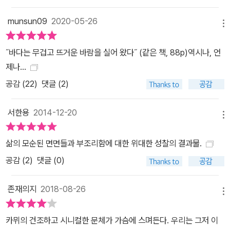
munsun09
2020-05-26
메뉴
˝바다는 무겁고 뜨거운 바람을 실어 왔다˝ (같은 책, 88p)역시나, 언
제나...
공감 (
22
)
댓글 (2)
서한용
2014-12-20
메뉴
삶의 모순된 면면들과 부조리함에 대한 위대한 성찰의 결과물.
공감 (
2
)
댓글 (0)
존재의지
2018-08-26
메뉴
카뮈의 건조하고 시니컬한 문체가 가슴에 스며든다. 우리는 그저 이