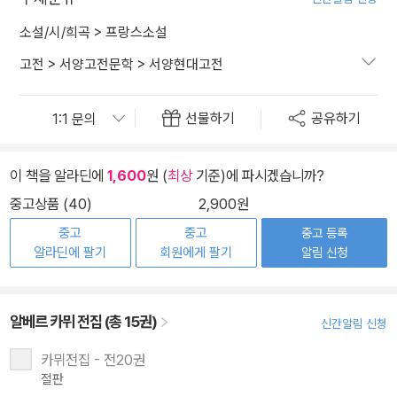
소설/시/희곡
>
프랑스소설
고전
>
서양고전문학
>
서양현대고전
선물하기
공유하기
이 책을 알라딘에
1,600
원 (
최상
기준)에 파시겠습니까?
중고상품 (40)
2,900원
중고
중고
중고 등록
알라딘에 팔기
회원에게 팔기
알림 신청
알베르 카뮈 전집 (총 15권)
신간알림 신청
카뮈전집 - 전20권
절판