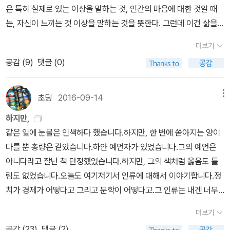
는 토요일과 일요일을 나는 어차피 쉬게 되었을 것이다.물론 그렇다
훈(그림) / 주니어김영사 / 211쪽) (2017-26) 홉스 <리바이어던>
은 특히 실제로 있는 이상을 말하는 것, 인간의 마음에 대한 것일 때
요로 한다). 최초 번역본에 책임을 추궁할 수 있을 듯한데, 저자 카뮈
고 해서 사장의 심정을 이해할 수 없는 바도 아니다.39소감: 무려 프
(진병운 / 서울대학교 철학사상연구소 / 228쪽​) (2017-27) 이방인
는, 자신이 느끼는 것 이상을 말하는 것을 뜻한다. 그런데 이건 삶을
의 오류는 아니다. 원주에는 '도스토옙스키의 작품'이라는 설명이 빠
랑스는 1940년대 중반에 이미 주 5일제가 있었구나! 새삼 놀래며 그
(알베르 카뮈 / 김화영 / 책세상 / 248쪽) (2017-28) 곁에 두고 읽
좀 간단하게 하기 위하여 우리들 누구나 매일같이 하는 일이다. 그런
져 있고, 그런 설명은 작품명만 보고서 역자들이 잘못 추정해서 갖다
래서 저 단락을 통으로 가져왔다. (사회생활 초기, 주 6일 근무하던
더보기
는 철학 가이드북 (제임스 M. 러셀 / 김우영 / 휴머니스트 / 360쪽) ​
데 뫼르소는 겉보기와는 달리 삶을 간단하게 하고자 하지 않는다. 그
붙인 것이다. 여하튼 이런 단순 오류가 몇십 년간 방치돼 있는 것도 놀
사람임..)🌱그건 내 탓이 아니라고 말하고 싶었으나, 그런 소리를 사
공감 (
9
)
댓글 (0)
(2017-29) 데이비드 흄 (이준호 / 살림 / 288쪽) ​(2017-30) 흉
는 있는 그대로 말하고 자신의 감정을 은폐하지 않는다. 이렇게 되면
랍다. 카뮈의 카프카론은 상당히 일찍 쓰인 글이다. 카뮈가 20대에
장에게도 한 일이 있었던 것을 생각하고 그만두었다. 그런 말을 해본
<인간지성에 관한 탐구> (윤선구 / 서울대학교 철학사상연구소 / 22
사회는 즉시 위협당한다고 느끼게 마련이다. 예컨대 사람들은 그에게
쓴 것이기에. 그렇지만 카프카의 핵심적인 '유죄성과 무죄성'의 문제
댔자 무의미한 일이었다. 어차피 사람이란 조금은 잘못이 있게 마련
6쪽) (2017-31) 기적에 관하여 (데이비드 흄 / 이태하 / 책세상 / 15
관례대로의 공식에 따라 스스로 저지른 죄를 뇌우친다고 말하기를 요
를 포착하고 있는 점에서 높이 살 수 있다(그것이 카뮈가 보는 카프카
초딩
2016-09-14
메뉴
이니까.저녁때가 되자 마리는 모든 일을 다 잊어버렸다. 41🌱그때 나
0쪽) (2017-32) 풀꽃도 꽃이다 1 (조정래 / 해냄 / 400쪽) (201
구한다. 그는, 그 점에 대해서 진정하게 뉘우치기보다는 오히려 귀찮
의 '부조리'다). 그 대립의 문제를 <유형지에서>와 <성>, 두 작품의
는, 일요일이 또 하루 지나갔고, 어머니의 장례식도 이제는 끝났고, 내
하지만,
7-33) 풀꽃도 꽃이다 2 (조정래 / 해냄 / 400쪽​) (2017-34) 폭풍
은 일이라 여긴다고 대답한다. 이러한 뉘앙스 때문에 그는 유죄선고
인용문을 통해서 분명히 적시하고 있는 것. 그것을 도스토옙스키의
일은 다시 일을 시작해야 하겠고, 그러니 결국 달라진 것은 아무것
같은 일에 눈물은 인색하다 했습니다.하지만, 한 번에 쏟아지는 양이
의 언덕 (에밀리 브론테 / 김종길 / 민음사 / 572쪽) ​(2017-35) 채
를 받게 된다.(P.7) 오늘 엄마가 죽었다. 아니 어쩌면 어제, 양로원으
작품과 <성>의 대립으로 바꿔놓으면 초점을 비껴가게 된다. 그런 교
도 없다는 생각을 했다.45소감: 아니 왜 1940년대 유럽이나 현대의
다를 뿐 총량은 같았습니다.하얀 예언자가 있었습니다.그의 예언은
식주의자 (한강 / 창비 / 247쪽) ​(2017-36) 연어 (안도현 / 문학동
로부터 전보를 한 통 받았다. '모친 사망, 명일 장례식. 경백.' 그것만으
정이 이루어지지 않은 게 아쉽긴 하지만 새 번역본이 추가돼 나름대
무기력한 직장인이나 다를 바가 없는 것인가...🌱조금 뒤에 마리는 나
아니다라고 잘난 척 단정했었습니다.하지만, 그의 색처럼 옳음도 틀
네 / 134쪽) ​(2017-37) 인간 불평등 기원론 (장 자크 루소 / 주경
로써는 아무런 뜻이 없다. 아마 어제였는지도 모르겠다. 양로원은 알
로 난해한 <시지프 신화>를 독해하거나 강의하는 데 도움이 될 것 같
에게 자기를 사랑하느냐고 물었다. 그런 것은 아무 의미도 없는 말이
림도 없었습니다.오늘도 여기저기서 인류에 대해서 이야기합니다.정
복 / 책세상 / 224쪽) ​(2017-38) 사회계약론 (Du Contral socia
제에서 80킬로미터 떨어진 마랑고에 있다. 2시에 버스를 타면, 오후
다. 이렇듯 강의에서 다룰 수 있는 건 카뮈와 카프카, 모두 전집까지
지만, 사랑하고 있는 것 같지는 않다고 나는 대답했다. 마리는 슬픈 표
치가 경제가 어떻다고 그리고 문학이 어떻다고.그 인류는 내겐 너무
l) (장 자크 루소 / 이환 / 서울대학교출판문화원 / 226쪽) ​(2017-3
중에 도착할 수 있을 것이다. 그러면 밤샘을 할 수 있고, 내일 저녁에
나와 있는 작가들이기 때문이다. 카뮈와 카프카, 카뮈와 도스토옙스
정을 지었다. 60🌱그의 침대가 삐걱거렸다. 그러고는 벽을 통해
크고 동떨어진 것이라 생각했습니다.하지만, 그 인류는 3인칭 복수가
9) 루소 <사회계약론> (전병운 / 서울대학교 철학사상연구소 / 142
는 돌아올 수 있으리라. 나는 사장에게이틀 동안의 휴가를 청했는데
키, 카프카와 도스토옙스키 등의 주제에 대해서도 강의에서 다룬 바
더보기
서 조그맣게 들려오는 괴상한 소리로, 나는 그가 울고 있다는 것을 알
아니고 1인칭 단수였습니다.담백하다.그 말은 어려운 말이었고, 나와
쪽) ​(2017-40) 만화 루소 사회계약론 (손영운 / 팽현준 / 주니어김
그는 이유가 이유이니만큼 거절할 수는 없었다. 그러나 좋아하지 않
있는데, 내년쯤에는 책을 펴냈으면 싶다...
공감 (
23
)
댓글 (2)