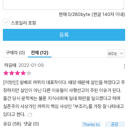
겉》 등의 작품을 썼다.
현재
0
/280byte (한글 140자 이내)
스포일러 포함
등록
구매자 (0)
전체 (12)
하길태
2022-01-09
메뉴
[이방인] 알베르 까뮈의 대표작이다. 태양 때문에 살인을 하였다고 주
장하지만 살인이 아닌 다른 이유들이 사형선고의 주된 이유가 된다.
출간 당시 문학계는 물론 지식사회에 일대 파란을 일으켰다고 하며
실존주의 사상가인 까뮈의 핵심 사상인 「부조리」를 가장 잘 나타내고
있다고 한다.
공감 (
58
)
댓글 (0)