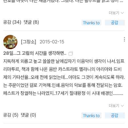
변호를 하듯이 나는 재잘거렸다. 그랬다. 나는 탈무드를 읽고 성이 차
감을 느끼던 그런 시각이었다. 그러한 때면 나를 기다리고 있던 것
저하게 느려져서 1부의 1절, 뫼르소가 '엄마'의 장례를 치르는 부분까
그 햇볕의 뜨거움을 견디지 못하여 나는 한 걸음 앞으로 나섰다. 나는
의 차이란 무엇일까? 김화영 교수의 해설 서두에는 '자유간접화법의
지 않았다. 고른 책도 이렇게 얇았다. 그래서 소크라테스를 읽었다.왜,
은 언제나 가볍고 꿈도없는 잠이었다. 그러나 이제는 무엇인가 달라
지 비교해본 뒤 포기하고 개정판에 집중했다. 앞 부분을 비교해보면
그것이 어리석은 짓이며, 한 걸음 몸을 옮겨본댔자 태양으로부터 벗
더보기
어감을 최대한 살리려고 노력'했다는 말이 나오는데, 이 변화도 그 일
어떻게 살아야 하는지를 고민할 겨를은 없었다. 온통 뭔가 뒤죽박죽
져버린 것이 있었다.왜냐하면, 내일에 대한 기대와 더불어 이제 내
서 눈에 띄었던 차이점은 이렇다. 1) 기존 전집판에서 '엄마'와 '어머
어날 수 없다는 것을 알고 있었다.(P.87) 그것은 마치, 내가 불행의
공감 (
34
)
댓글 (8)
환인 것일까? 네이버 지식백과의 문학용어비평사전에서는 자유간접
이 된 것 같았고 좌초했다. 먼저 살았던 현인들의 아무 말이나 듣고 싶
가 다시 만나는 것이 나의 감방이니까 말이다. 마치 여름 하늘 속에 그
니'가 혼용되어 쓰이던 것을 '엄마'로 통일했다(현재 2부의 앞부분까
문을 두드린 네 번의 짧은 노크소리와도 같은 것이었다.(P.88) 재판
화법을 '인물의 생각이나 말이 서술자의 말과 겹쳐져 이중적 목소리
었다. 공감했다. 백년 동안 반복되어지는 것들에 대해서. 그리고 그 반
려진 낯익은 길들이 죄없는 수면으로 인도해 갈 수도 있고 감옥으
지 읽었는데, 뫼르소가 '어머니'라고 지칭하는 표현은 딱 한 번 나왔
장이 잔기침을 하고 나서 아주 낮은 목소리로 나에게, 덧붙여 할 말은
로 서술되는 화법'이라고 정의하는데, 거기서 들고 있는 예시는 다음
복 속에 배어있는 고독에. 나에게 참존가는 백년의 '짝지'이다. 참존가
로 인도해 갈 수도 있는 것처럼.129🌱그때 나는 검사의 말을 이해하
[그장소]
2015-02-15
메뉴
다). 2) 기존에 한 문장으로 번역했던 문장을 둘로 쪼개어 번역한 것
없느냐고 물었다. 나는 이야기하고 싶었으므로 일어서서 그저 생각나
과 같다.직접화법 : He said, 'I love her now.'간접화법 : He said t
의 강렬한 첫 장을 몇번이나 읽었는지 모른다. 그들에 매료되고 쿤데
는데 한참 시간이 걸렸다. 그가 ‘그의 정부‘라고 말했기 때문이다. 그
이 많았다. 3) 기존 판본에서 빈번하게 등장하던 이중 부정문을 많이
는 대로 아랍인을 죽이려는 의도는 없었다고 말했다. 재판장은 그건
28일...그 고립의 시간을 생각하면..
hat he loved her then.자유간접화법 : He loved her now.쓰고
라의 말에 심취해있었다. 몇번이나 읽었다. 영원회귀, 백년이 그 연장
러나 나에게는 마리였을 따름이다. 132🌱지금의 나의 관심거리는 메
없앴다. 4) 부사어, 관형어 등의 수식어가 줄었다. 5) 기존에 한 문단
하나의 주장이라고 대답하고, 지금까지 자기는 나의 변호방식을 잘
지독하게 외롭고 높고 쓸쓸한 날에갑자기 이음악이 생각이 나서.임프
나니 '너'와 '그'의 차이와는 별로 상관이 없는 것 같다는 생각이 들긴
선상에 있었다. 나는 창작의 고통에 공감할 수 있는가. 그럴 자격이 있
커닉한 것으로부터 벗어나는 것,불가피한 것으로부터 빠져 나갈 길
으로 처리한 것을 둘로 나눈 것이 종종 있다. 기타 등등. '가독성을 돕
이해하지 못하고 있으니 변호사의 말을 듣기 전에 내가 그런 행동을
리마투르, 책과 함께 나온 음반 카스트라토 멜라니의 아리아와 드비
한다. 애초에 자유간접화법에 대한 지식이 전무했기 때문에 해설에서
는가.창작하는 사람들. 그 창작의 쉬이 알아주지 못할 고통에 있는 사
이 있을 수 있는가를 알아보는 일이다. 143🌱그들이 새벽녘에 온다
는 의역을' 피했다고 하지만, 나는 개정판이 훨씬 잘 읽히고 눈에 잘
하게 된 동기를 명확히 말해주면 좋겠다고 했다. 나는 빠른 어조로 좀
제의 기타선율..오래 전에 읽었는데...아마도 그것이 계속되도록 하라.
그 단어만 보고 '이 변화가 자유간접화법의 반영인가?'라는 생각을 하
람들. 그 사람들과 곁에 있고 싶었다. 나도 무엇을 만들기는 하니깐.나
는 것을 나는 알고 있었다. 결국 나는 밤마다 그 새벽을 기다리며 지
들어온다. 그리고 이런 식으로 간결하게 표현하는 것이 카뮈가 『이방
더 뒤죽박죽이 된 말로, 그리고 우스꽝스러운 말인 줄 알면서도, 그것
는 주문이었던 걸로 기억해.인쇄.음악의 악보를 통해 전달되는 암호.
며 어제부터 계속 고민했었다. 생각해보면 '너'로 표현된 전집판의 경
의 만듦을 창작으로 포장하고 싶었다. 창작하고 싶었다. 나는 나의 감
낸 셈이다. 갑자기 놀라는 것을 나는 언제나 싫어했다. 148🌱너는 죽
인』에서 구사하는 구어체 느낌을 더 잘 살리는 것이 아닐까하는 생각
은 태양 때문이었다고 말했다. 장내에서 웃음이 터졌다. 나의 변호사
페스트가 창궐하는 나라였지..17세기 절대왕정 이 시대 배경인......알
우는 직접화법에 가깝지만, 개정판의 경우는 뫼르소가 하는 말이 뫼
정을 애써 외면했다. 그런데 나는 나의 감정도 잘 알지 못했다.박박 우
은 사람처럼 살고 있으니,살아 있다는 것에 대한 확신조차 너에게
이 든다. (『이방인』은 소설에서 흔히 구사하는 문어체(단순과거)가
는 어깨를 으쓱해 보였고 곧 뒤이어 그는 발언권을 얻었다. 그러나 그
고보니..그건 페스트가 아닌..속임수였나..페스트로..보여지기위한..길
르소의 의식이라는 '유리창'을 거쳐 전달되는 쪽에 가깝다고 볼 수 있
겼다. 나는 이 작가와 이 책 모두가 싫다고. 비난했다. 그리고 알았다.
는 없지 않느냐? 나는 보기에는 맨주먹 같을지 모르나, 나에게는 확
더보기
아닌 구어체(복합과거)로 쓰여졌다. 자세한 것은 네이버 지식백과(링
는 시간도 늦었고, 자기의 진술은 여러 시간을 요할 것이니까 오후로
을 양 쪽으로 두고 강이 흐르고..이 편과 저편의 양세는 판이하게 달랐
을 것이다. 그런 구성이 갑작스레 직접화법이 등장하는 것보다 일관
내가 무척 좋아했다는 것을. 에밀 아자르를.나는 내 감정에 대해 패배
신이 있어. 나 자신에 대한,모든 것에 대한 확신. 너보다 더한 확신
공감 (
5
)
댓글 (0)
크) 참조)특이했던 것은, 영안실 안에 있는 여자 간호사를 '아랍인' 여
미루어주면 좋겠다고 말했다. 법정은 이에 동의했다.(P.136) 그들이
어.이쪽은 아직 사람들이 멀쩡한데 저쪽은 전운에 싸여서불길했지...
성 있는 형식이라는 생각은 든다. 자유간접화법에 대한 고민은 해결
자였다. 생경했다. 이름 참 희한하네 라고 했던 그 작가의 책을 읽을
이 있어. 나의 인생과, 닥쳐올이 죽음에 대한 확신이 있어. 그렇다, 나
자 간호사라고 밝힌 점, 그리고 양로원 원장이 뫼르소에게 반말(정확
새벽녘에 온다는 것을 나는 알고 있었다. 결국 나는 밤마다 그 새벽을
자신들의권위를 위해 병을 이용하는아..나는 싫었지..카뮈의 페스트
되지 않았지만...다시 읽으면서 공들였던 부분은 전에 미처 읽지 못했