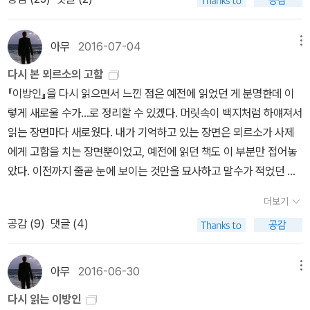
았다. 65소감: 뫼루소가 무조건 감정에 무딘 사람은 아니었다. 그리
는 무관한 말이었습니다.그리고 카뮈의 시간은 영원의 한정됨도 무색
영사 / 240쪽) ​(2017-41) 에밀 (장 자크 루소 / 박호성 / 책세상 /
는 눈치였다. 나는 그에게 이런 말까지 했다. '그건 네 탓이 아닙니다.'
고 영감은... 짐작할 수 있었지만, 나름의 방식으로 반려견을 사랑하고
하게 합니다.하지만, 노력해봅니다.담백함에 대해서도 시간에 대해서
158쪽) ​(2017-42) 엄마의 수학 공부 (전우성 / 오리진하우스 / 3
사장은 아무 대꾸도 하지 않았다. 그제서야 나는 그런 소리는 하지 말
있었다.. 아... 🌱나는 사장의 비위를 거스르고 싶지는 않았으나, 나
도 꾸여꾸역.그래도 여전합니다.인생은 비극일지 희극일지.생은 이루
93쪽) ​(2017-43) 1인 1기 (김경록 / 더난출판사 / 272쪽) ​​​​(201
아무
2016-07-04
메뉴
았어야 하는 걸 그랬다고 생각했다. 따지고 보면 내가 변명을 할 필요
의 생활을 바꿔야 할 하등의 이유도 찾아낼 수 없었다. 곰곰 생각해봐
는 것인지 살아내는 것인지.그 답 없어 보이는 고민 말입니다.눈이 뻑
7-44)​ 침팬지 폴리틱스 (프란스 드 발 / 황상익 / 바다출판사 / 198
는 없었던 것이다. 그가 나에게 조의를 표해주는 쪽이 오히려 마땅할
다시 본 뫼르소의 고함
도 나는 불행하진 않았다. 학생 때에는 그런 종류의 야심도 많이 있었
뻑해 귀를 뒤로 당기며,밝은 해의 아침에 막 일어난 것처럼 눈을 천천
2 / 302쪽) (2017-45) 고독한 산책자의 명상, 말제브르에게 보내
일이었다. 하지만 아마도 모레, 내가 상장을 달고 있는 것을 보면 조문
『이방인』을 다시 읽으면서 느낀 점은 예전에 읽었던 게 분명한데 이
다. 그러나 학업을 포기하지 않을 수 없었을 때, 그러한 모든 것이 실
히 깜빡깜빡 거려도보고,입을 다문채 턱에 힘을 빼고 입을 벌려도 봅
는 편지 외 (장자크루소 /진인혜 / 책세상 / 237쪽) (2017-46) 어떻
을 할 것이다. 지금은 어쩐지 어머니가 죽지 않은 것이나 별다름이 없
렇게 새로울 수가...로 정리할 수 있겠다. 머릿속이 백지처럼 하얘져서
제로는 아무런 중요성이 없다는 것을 나는 곧 깨달았던 것이다.68🌱
니다.
게 읽을 것인가 (고영성 / 스마트부스 / 304쪽)​ (2017-47)
는 듯한 상태다. 장례식을 치르고 나면 확정적인 사실이 되어 만사가
읽는 장면마다 새로웠다. 내가 기억하고 있는 장면은 뫼르소가 사제
잠시 또 묵묵히 있다가 그녀는 말하기를,나는 이상스러운 사람이라
생의 이면 (이승우 / 문이당/ 300쪽) (2017-48) 삐딱한 책읽기
다 공인된 격식을 갖추게 될 것이다.(P.21) 그때 갑자기 가로등이 켜
에게 고함을 치는 장면뿐이었고, 예전에 읽던 책도 이 부분만 접어놓
고, 아마 그 때문에 자기는 나를 사랑하고 있는 것일 테지만, 바
(안건모 / 산지니 / 280쪽)​ (2017-49) 나와 청소년문학 20년 (박
지며, 어둠 속에 떠오른던 첫 별빛들을 희미하게 했다. 그처럼 온갖 사
았다. 이전까지 줄곧 눈에 보이는 것만을 묘사하고 말수가 적었던 뫼
로 그 같은 이유로 내가 싫어질 때가 올지도 모른다고 했다. 69🌱그
상률 / (주)학교도서관저널 / 212쪽)​ (2017-50) 덧없는 행복 (루소
람들과 빛이 가득한 보도를 바라보고 있자니, 나는 눈이 피로해지는
르소가 죽음을 앞에 두고 폭발한다는 점에서 주목할 만한 부분이고,
리하여 짤막하고도 요란스러운소리와 함께 모든 것이 시작되었던 것
사상의 현대성에 관한 시론) (츠베탕 토도로프 / 고봉만 / 문학과 지
더보기
것을 느꼈다. 가로동은 젖은 보도를 비추고, 전차들은 일정한 간격을
그래서 내가 여태껏 기억하고 있는 것이 아닐까 한다. 그런데 이 부분
이다. 나는 땀과 태양을 떨쳐버렸다. 나는 한낮의 균형과, 내가 행복
성사 / 169쪽) (2017-51) 손석희 저널리즘 (정철운 / 메디치미디
공감 (
9
)
댓글 (4)
두고, 빛나는 머리털, 웃음을 딘 얼굴, 혹은 은팔찌 위에 불및을 던지
의 번역은 개정 전과 후의 차이가 상당히 크다.나는 그의 사제복의 깃
을 느끼고 있던 바닷가의 예외적인 침묵을 깨뜨려버렸다는 것을 깨달
어 / 280쪽) ​(2017-52) 페스트 (알베르 카뮈 / 김화영 / 민음사 /
는 것이었다. 조금 뒤에 전차들이 점점 뜸해지고, 벌써 캄캄해진 밤이
을 움켜잡았다. 기쁨과 분노가 뒤섞여 솟구쳐 오르는 가운데 나는 그
았다. 그때 나는 그 굳어진 몸뚱이에 다시 네 방을 쏘았다. 총탄은 깊
508쪽) (2017-53) 여덟 단어 (박웅현 / 북하우스 / 204쪽) (20
나무들과 가로등 위에 내려 앉게 되면서 거리는 어느 틈엔가 인기척
에게 마음속을 송두리째 쏟아부었다. 그는 어지간히도 자신만만한 태
아무
2016-06-30
메뉴
이, 보이지도 않게 들어박혔다. 그것은 마치, 내가 불행의 문을 두드
17-54) 남한산성 (김훈 / 학고재 / 384쪽) (2017-55) 왜 세계의
이 없어지고, 마침내 다시 쓸쓸해진 길을 고양이가 천천히 가로질러
도군, 안 그래? 그러나 그의 신념이란 건 죄다 여자의 머리카락 한 올
린 네 번의 짧은 노크소리와도 같은 것이었다.88🌱그는 나를 이해하
절반은 굶주리는가 (장 지글러 / 유영미 / 갈라파고스 / 201쪽) (20
다시 읽는 이방인
가는 시각이 되었다. 그때에야 나는 저녁을 먹어야겠구나 하고 생각
만도 못해. 그는 죽은 사람처럼 살고 있으니, 살아 있다는 것에 대한