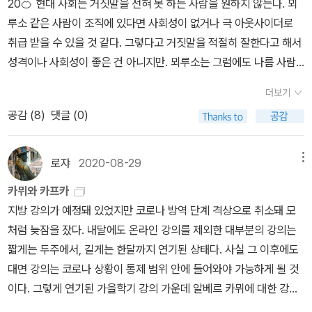
20🍊 현대 사회는 거짓말을 전혀 못 하는 사람을 원하지 않는다. 뫼
루소 같은 사람이 조직에 있다면 사회성이 없거나 극 아웃사이더로
취급 받을 수 있을 것 같다. 그렇다고 거짓말을 적절히 잘한다고 해서
성격이나 사회성이 좋은 건 아니지만. 뫼루소는 그럼에도 나름 사람
들과 잘 지내고, 나름 다른 사람에게 맞춰주는 걸 보면 사회성이 없거
더보기
나 아싸도 아니다. 미국판 서문이 정확한 묘사라는 게 새삼 느껴진다.
공감 (
8
)
댓글 (0)
뫼루소는 삶을 간단하게 하지 않는 사람이라는 것.🍊 이방인의 첫 문
장이 추후 소설 에 끼친 영향이 많을 듯. 와..정말. 십 여년 전 읽었는
데 왜 기억이 안나는 것인가. 뫼루소. 그렇게 아무것도 엮이지 않고 살
로쟈
2020-08-29
메뉴
았는데도 인생의 갑작스런 소용돌이에... 별장 초반까지만 해도 알베
카뮈와 카프카
르 카뮈의 ‘결혼.여름‘에세이 느낌이었는데 갑작스런 1부의 엔딩은 과
지방 강의가 예정돼 있었지만 코로나 방역 단계 격상으로 취소돼 모
히 충격적이다.🍊 약 십여년 전에는 분명 이 책이 어렵고 지루하기 짝
처럼 늦잠을 잤다. 내달에도 온라인 강의를 제외한 대부분의 강의는
이없었는데, 2부를 늦게 읽기 시작했지만 일단 읽고나서는 손을 놓을
짧게는 두주에서, 길게는 한달까지 연기된 상태다. 사실 그 이후에도
수 없었다. 그 때보다 문해력이나 지식이 늘어난 것도, 감성적이 된 것
대면 강의는 코로나 상황이 통제 범위 안에 들어와야 가능하게 될 것
도 아닌데 받아들이는 게 왜이리 달라졌을까. 곰곰이 생각해보니 두
이다. 그렇게 연기된 가을학기 강의 가운데 알베르 카뮈에 대한 강의
가지였던 게 아닐까 싶다. 하나는 그 때엔 너무, 너무, 너무, 너무 바쁜
들도 있어서 새로 나온 책들에 주목했다. <이방인>은 세계문학전집