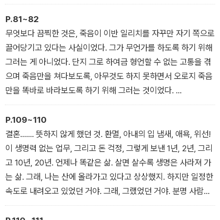
즉 일반적인 인간이 아니었고, 항상 다른 모든 존재들과 구분되는
특별한, 아주 특별한 존재였다. 그는 엄마와 아빠, 미짜, 볼로자,
P.81~82
장난감들과 마부와 유모와 까쩬까와 함께한 바냐, 유년 시절과 소
무엇보다 끔찍한 것은, 죽음이 이반 일리치를 자꾸만 자기 쪽으로
년 시절과 청년 시절의 기쁨과 슬픔과 환희를 간직한 바로 그 바
끌어당기고 있다는 사실이었다. 그가 무언가를 하도록 하기 위해
냐였다. 어떻게 내가 그토록 좋아하던 줄무늬 가죽 공의 냄새를
그러는 게 아니었다. 단지 그로 하여금 형언할 수 없는 고통을 겪
카이사르가 맡을 수 있단 말인가! 어떻게 카이사르가 어머니의 손
으며 죽음만을 쳐다보도록, 아무것도 하지 못하면서 오로지 죽음
에 나처럼 그렇게 다정하게 입을 맞출 수 있단 말인가? 어떻게 어
만을 똑바로 바라보도록 하기 위해 그러는 것이었다.
머니의 비단 옷이 사각거리는 소리가 카이사르의 귀에도 들린단
- 「이반 일리치의 죽음」 중에서
말인가? 카이사르도 고기만두 한 조각 때문에 법률 학교에서 소
P.109~110
동을 피울 수 있어? 카이사르도 사랑에 빠질 수 있어? 카이사르
결혼……. 뜻하지 않게 했던 것. 환멸, 아내의 입 냄새, 애욕, 위선!
도 재판을 진행할 수 있냐고?
이 생명력 없는 업무, 그리고 돈 걱정, 그렇게 보낸 1년, 2년, 그리
그렇다, 카이사르는 분명히 필멸의 인간이니 그가 죽는 것은 당연
고 10년, 20년. 언제나 똑같은 삶. 살면 살수록 생명은 사라져 가
하다. 그렇지만 나, 바냐, 수많은 감정과 생각을 가진 이반 일리치
는 삶. 그래, 나는 산에 올라가고 있다고 상상했지. 하지만 일정한
에게 그건 전혀 다른 문제다. 내가 죽어야 한다는 것은 절대로 있
속도로 내려오고 있었던 거야. 그래, 그랬었던 거야. 분명 사람들
을 수 없는 일이다. 그건 너무 끔찍한 일이다.
눈에 나는 올라가고 있었어. 하지만 정확하게 그만큼씩 삶은 내
- 「이반 일리치의 죽음」 중에서
발아래서 멀어져 가고 있었던 거야……. 그래, 다 끝났어. 죽는 것