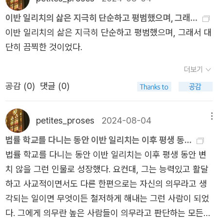
실제로 죽음이 코앞에 찾아온다고 해도, 그때와 같은 공포는
이반 일리치의 삶은 지극히 단순하고 평범했으며, 그래...
두 번 다시 경험하지 못할 것이다. 이제 나는 죽음을 두려워
이반 일리치의 삶은 지극히 단순하고 평범했으며, 그래서 대
하지 않지만, 당시에는 다가오는 죽음이 눈에 보이는 것 같
단히 끔찍한 것이었다.
았고 손으로 만질 수 있을 것 같았다. 그러나 동시에 절대로
더보기
그것이 와서는 안 된다는 생각이 들었다. 내 전 존재가 나는
살아야 한다고, 그럴 권리가 있다고 외치면서 동시에 점점
공감 (
0
)
댓글 (0)
더 강렬하게 죽음을 체감하고 있었다. 내면에서 일어나는 바
로 이러한 분열이 가장 끔찍했다. 나는 안간힘을 다해 공포
petites_proses
2024-08-04
메뉴
를 떨쳐 버리려 했다. 청동 촛대에 타다 남은 양초가 꽂혀 있
법률 학교를 다니는 동안 이반 일리치는 이후 평생 동...
는 게 보이기에 불을 붙였다. 붉게 타오르는 불꽃과 촛대보
법률 학교를 다니는 동안 이반 일리치는 이후 평생 동안 변
다 작은 양초 토막은 여전히 같은 것을 말해 주고 있었다. 삶
치 않을 그런 인물로 성장했다. 요컨대, 그는 능력있고 활달
에는 아무것도 없고 오로지 죽음만이 있을 뿐이다. ​(…) 내가
하고 사교적이면서도 다른 한편으로는 자신의 의무라고 생
점점 죽어 가고 있다는 생각이 너무나 끔찍해서 아무것도 할
각되는 일이면 무엇이든 철저하게 해내는 그런 사람이 되었
수 없었다. 자는 수밖에 없었다. 나는 자리에 누웠다. 그러나
다. 그에게 의무란 높은 사람들이 의무라고 판단하는 모든
눕자마자 공포가 엄습해 와 벌떡 일어났다. 메스꺼움, 정신