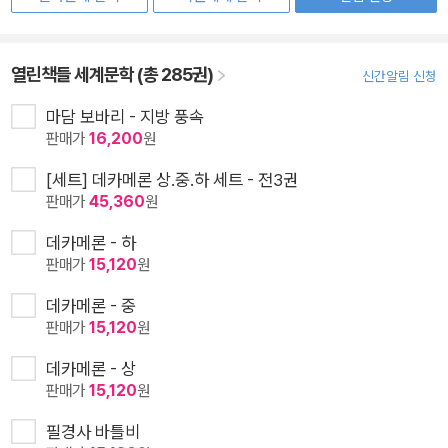
열린책들 세계문학 (총 285권)
신간알림 신청
마담 보바리 - 지방 풍속
판매가
16,200
원
[세트] 데카메론 상.중.하 세트 - 전3권
판매가
45,360
원
데카메론 - 하
판매가
15,120
원
데카메론 - 중
판매가
15,120
원
데카메론 - 상
판매가
15,120
원
필경사 바틀비