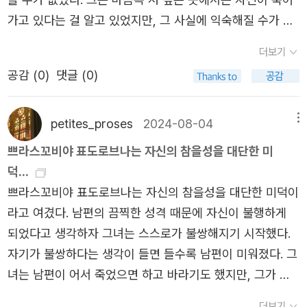
움에 사로잡혔소. 이 모든 것에 관해서는 나중에 상세하게
가고 있다는 걸 알고 있었지만, 그 사실에 익숙해질 수가 없
알려 주겠소. 이토록 고통스러운 감정은 생전 처음이었
었다. 뿐만 아니라 그 사실을 이해하지 못했고 이해할 수도
더보기
소…….' 174쪽, 역자해설​「광인의 일기」는 이때의 체험을 쓴
없었다. (...) 이번 일리치는 서재로 돌아가 자리에 누웠다. 그
공감 (
0
)
댓글 (0)
것입니다. 주인공 '나'는 어느 기관에 끌려가 정신 감정을 받
는 또다시 죽음과 단둘이 남겨졌다. 죽음과 마주보고 있었지
는데, '미치지 않았다'는 판정을 받습니다. 자신이 생각해봐
만 할 수 있는 것은 아무것도 없었다. 그저 죽음을 바라보며
도, 유년시절에 발작과도 같았던 울음 두 번을 제외하면 미
차갑게 식어 가는 자신을 느낄 뿐이었다.
petites_proses
2024-08-04
메뉴
쳤다고 의심할 부분이 없습니다. 그런데 결혼한 지 10년째
쁘라스꼬비야 표도로브나는 자신의 참을성을 대단한 미
되던 해, 유년 시절 이후 처음으로 발작이 일어났습니다. 톨
덕...
스토이가 겪었던 것처럼, 매물로 나온 영지를 확인하기 위해
쁘라스꼬비야 표도로브나는 자신의 참을성을 대단한 미덕이
떠났던 여행 중에 시작됐습니다. 그는 너무 지루하고 무서운
라고 여겼다. 남편의 끔찍한 성격 때문에 자신이 불행하게
데다 피곤하기까지 해서 온통 흰색으로 칠해진 사각형 방을
되었다고 생각하자 그녀는 스스로가 불쌍해지기 시작했다.
빌려 하룻밤 머물기로 하는데, 그 방에서 '죽음의 공포'를 대
자기가 불쌍하다는 생각이 들면 들수록 남편이 미워졌다. 그
면하고 맙니다.​나는 왜 여기에 왔을까. 나는 어디로 가고 있
녀는 남편이 어서 죽었으면 하고 바라기도 했지만, 그가 죽
는 걸까. 뭐가 그토록 두려워 도망치려 하는 걸까. 도대체 어
으면 그의 봉급도 함께 사라질 것이기 때문에 그럴 수도 없
디로 도망치려 하는 걸까. 무언가 끔찍한 것으로부터 도망치
더보기