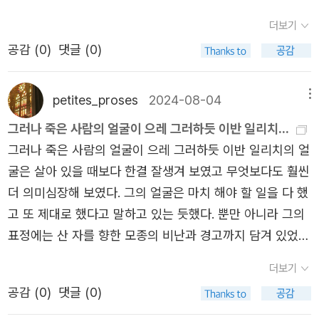
것을 의미했다.
적인 메스꺼움, 토하기 직전의 뉘엿거림 같은 일종의 정신적
더보기
인 메스꺼움이 밀려왔다. 끔찍하고 무서웠다. 죽음이 끔찍한
공감 (
0
)
댓글 (0)
것인 줄 알았는데, 삶을 떠올리며 생각해 보니 끔찍한 것은
죽어 가는 삶이었다. 어쩐 일인지 삶과 죽음이 하나로 뒤엉
petites_proses
2024-08-04
메뉴
켰다. 137~138쪽​이런 일을 두 번 정도 겪고 난 그는 자신의
죄를 되새기며 용서를 구하는 기도를 올립니다. 아내에게는
그러나 죽은 사람의 얼굴이 으레 그러하듯 이반 일리치...
'이 영지의 수익은 사람들의 가난과 슬픔으로부터 나오는 것
그러나 죽은 사람의 얼굴이 으레 그러하듯 이반 일리치의 얼
이기 때문에 영지를 살 수 없다'(151쪽)고 말합니다. 교회 앞
굴은 살아 있을 때보다 한결 잘생겨 보였고 무엇보다도 훨씬
에 있던 걸인들에게는 자신이 가지고 있던 모든 돈을 털어서
더 의미심장해 보였다. 그의 얼굴은 마치 해야 할 일을 다 했
나눠줍니다.소설은 이렇게 미완성으로 끝이 납니다. 하지만
고 또 제대로 했다고 말하고 있는 듯했다. 뿐만 아니라 그의
톨스토이 자신이기도 한 주인공이 죽음의 공포를 대면하는
표정에는 산 자를 향한 모종의 비난과 경고까지 담겨 있었
장면은, 당시 그가 겪었던 공포가 어떤 것인지 충분히 짐작
다. 뾰뜨르 이바노비치에게는 그러한 경고가 부적절한 것으
더보기
케 합니다.​죽음은 끝났다!​중편소설 「이반 일리치의 죽음」의
로, 적어도 자신과는 관련이 없는 것으로 여겨졌다.
공감 (
0
)
댓글 (0)
주인공 '이반 일리치'는 '김철수'와 같은 맥락의 이름입니다.
그만큼 러시아에서 '이반'이라는 이름은 흔하고 평범한 이름