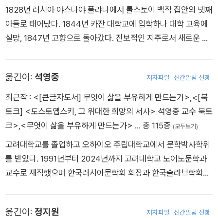
1828년 러시아 야스나야 폴랴나에서 톨스토이 백작 집안의 넷째
아들로 태어났다. 1844년 카잔 대학교에 입학하나 대학 교육에
실망, 1847년 고향으로 돌아갔다. 진보적인 지주로서 새로운 농
업 경영과 농노 계몽을 위해 일하려 했으나 실패로 끝나고 이후
삼 년간 방탕한 생활을 했다. 1851년 맏형이 있는 캅카스로 가서
옮긴이:
석영중
저자파일
신간알림 신청
군대에서 복무했다. 이듬해 잡지 《소브레멘니크》에 익명으로 「유
년 시절」 연재를 시작하면서 작가로서 첫발을 내디뎠다. 작품 집
최근작 :
<[큰글자도서] 무엇이 삶을 부유하게 만드는가>
,
<[북
필과 함께 농업 경영에 힘을 쏟는 한편, 농민의 열악한 교육 상태
토크] <도스토옙스키, 그 위대한 희망의 서사> 석영중 교수 북토
에 관심을 갖게 되어 학교를 세우고 1861년 교육 잡지 《야스나야
크>
,
<무엇이 삶을 부유하게 만드는가>
… 총 115종
(모두보기)
폴랴나》를 간행했다. 1862년 결혼한 후 문학에 전념하여 『전쟁
고려대학교를 졸업하고 오하이오 주립대학교에서 문학박사학위
과 평화』, 『안나 카레니나』 등 대작을 집필, 작가로서의 명성을 누
를 받았다. 1991년부터 2024년까지 고려대학교 노어노문학과
렸다. 그러나 이 무렵 삶에 대한 회의에 시달리며 정신적 위기를
교수로 재직했으며 한국러시아문학회 회장과 한국슬라브학회의
겪었다. 그리하여 1880년 이후 원시 기독교 사상에 몰두하면서
회장을 역임했다. 저서로 『톨스토이 도덕에 미치다』, 『매핑 도스
사유재산 제도와 러시아 정교에 비판을 가하고 『교의신학 비판』,
토옙스키: 대문호의 공간을 다시 여행하다』, 『도스토옙스키 깊이
『고백록』 등을 통해 ‘톨스토이즘’이라 불리는 자신의 사상을 체계
옮긴이:
정지원
저자파일
신간알림 신청
읽기: 종교와 과학의 관점에서』, 『인간 만세!: 도스토옙스키의 《카