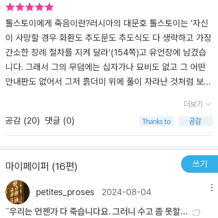
톨스토이에게 죽음이란?​러시아의 대문호 톨스토이는 '자신
이 사망할 경우 화환도 추도문도 추도식도 다 생략하고 가장
간소한 장례 절차를 지켜 달라'(154쪽)고 유언장에 남겼습
니다. 그래서 그의 무덤에는 십자가나 묘비도 없고 그 어떤
안내판도 없어서 그저 흙더미 위에 풀이 자라난 것처럼 보인
다고 합니다. 사전 정보가 없다면 분명 알아보지 못하고 지
더보기
나칠 수도 있을 겁니다.​그에게는 평생에 걸친 두 가지 화두
공감 (
20
)
댓글 (0)
가 있었습니다. 그는 평생 두 화두를 탐구했습니다. 첫번째
는 '문명과 반대되는 자연' 입니다. 그에게 있어 문명이란, 인
간이 만들지 않은 거의 모든 것을 의미합니다. '가장 간단한
쓰기
마이페이퍼 (16편)
도구에서 기술, 과학, 관습, 사회 제도, 종교, 교육, 문화, 예
술에 이르는 모든 것'(163쪽)을 문명이라는 이름으로 거부
petites_proses
2024-08-04
메뉴
하며 자연스러운 삶을 추구했습니다. 그의 무덤에 아무런 표
˝우리는 언젠가 다 죽습니다요. 그러니 수고 좀 못할...
식이 없는 것 또한 같은 맥락일지도 모릅니다. 나아가 그는