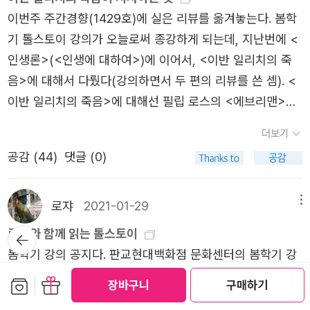
역시 하루종일 아픈 그의 곁에 있으면서 같은 고통을 겪고
이번주 주간경향(1429호)에 실은 리뷰를 옮겨놓는다. 봄학
싶어하지 않습니다. 이런 그의 곁에, 오직 환자로만 대해주
기 톨스토이 강의가 오늘로써 종강하게 되는데, 지난번에 <
는 하인 게라심이 있어서 그나마 다행입니다.그러던 중 고통
인생론>(<인생에 대하여>)에 이어서, <이반 일리치의 죽
이 극에 달하고 죽음이 눈 앞에 다가왔을 때, 이반 일리치는
음>에 대해서 다뤘다(강의하면서 두 편의 리뷰를 쓴 셈). <
깨닫습니다. 지금까지 자신 또한 부정해왔던 죽음을 이제는
이반 일리치의 죽음>에 대해선 필립 로스의 <에브리맨>에
인정하고 받아들일 때라는 것을, 그리고 죽음을 앞두고 자신
대한 리뷰에서도 언급한 적이 있는데, 얼마 전에 강의차 다
이 마지막으로 무엇을 해야하는지도 말입니다.​바로 이 순간
더보기
시 읽은 <미국의 목가>에서도 <이반 일리치의 죽음> 얘기
이반 일리치는 나락으로 굴러떨어져 빛을 보았다. 그는 지금
공감 (
44
)
댓글 (0)
가 나왔다. 톨스토이와 필립 로스를 연결시켜주는 작품(주
까지 자신이 살아온 인생이 그래서는 안 되는 삶이었지만 아
제)이기도 하다... 주간경향(21. 05. 31) 죽음이란 공포에 시
직 그것을 바로잡을 수 있으며 바로잡아야만 한다는 사실을
달렸던 톨스토이청년시절에 발표한 자전소설 <유년시절>
로쟈
2021-01-29
메뉴
깨달았다. <그것>이 도대체 뭐지? 그는 스스로에게 질문을
에서부터 죽음은 톨스토이 문학의 주요 주제였다. 삶에 대한
던지고는 조용히 입을 다문 채 귀를 기울였다. 그때 누군가
뒤로가
로쟈와 함께 읽는 톨스토이
기
긍정과 예찬으로 마무리되는 대작 <전쟁과 평화>를 완성한
가 자신의 손에 입을 맞추는 것이 느껴졌다. 눈을 뜨자 아들
봄학기 강의 공지다. 판교현대백화점 문화센터의 봄학기 강
직후에도 죽음에 대한 공포에 시달렸던 톨스토이는 <안나
이 보였다. 아들이 불쌍했다. 아내가 곁으로 다가왔다. 그는
의는 톨스토이 읽기로 진행한다. <인생론>에 대한 특강에
보관함담기
선물하기
장바구니
구매하기
카레니나>를 완성한 이후 다시 한 번 심각한 회의에 봉착한
아내를 바라보았다. 아내는 입을 헤벌린 채 절망적인 표정으
이어서 본강에서는 데뷔작 <유년시절>부터 유작 <하지 무
다. 모든 것을 무의미하게 만드는 죽음이 인간의 불가피한