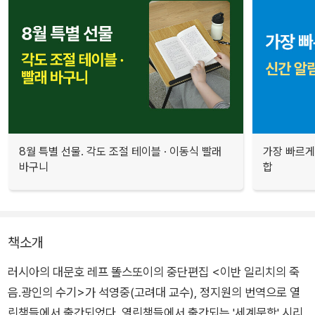
8월 특별 선물. 각도 조절 테이블 · 이동식 빨래
가장 빠르게
바구니
합
책소개
러시아의 대문호 레프 똘스또이의 중단편집 <이반 일리치의 죽
음.광인의 수기>가 석영중(고려대 교수), 정지원의 번역으로 열
린책들에서 출간되었다. 열린책들에서 출간되는 '세계문학' 시리