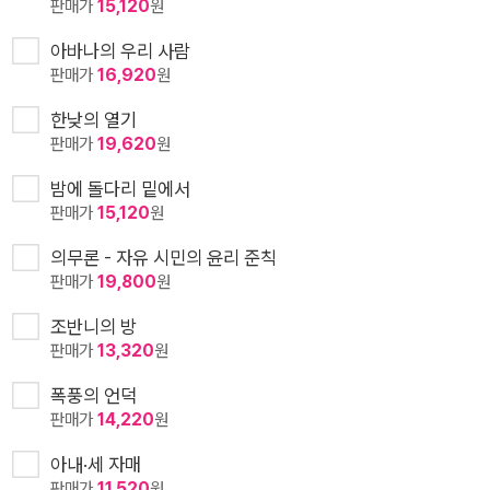
판매가
15,120
원
아바나의 우리 사람
판매가
16,920
원
한낮의 열기
판매가
19,620
원
밤에 돌다리 밑에서
판매가
15,120
원
의무론 - 자유 시민의 윤리 준칙
판매가
19,800
원
조반니의 방
판매가
13,320
원
폭풍의 언덕
판매가
14,220
원
아내·세 자매
판매가
11,520
원