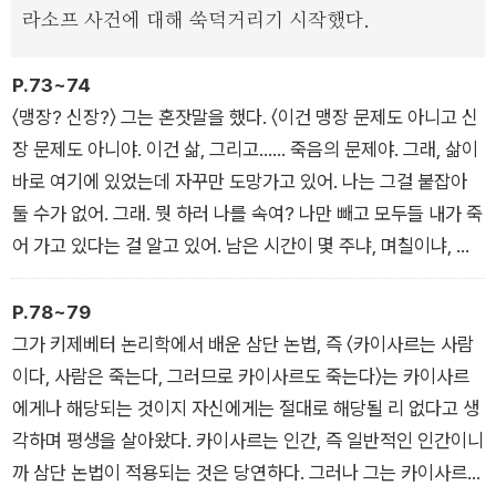
단편 '광인의 수기'는 죽음에 대한 공포로 정신적인 고통을 겪는
라소프 사건에 대해 쑥덕거리기 시작했다.
주인공이 광인이 되기까지의 사연을 기록한 이야기다. 1884년
무렵 집필되어 똘스또이 사후인 1912년에 출간된 미완의 단편으
P.73~74
로, 여행 중 작은 마을의 여관방에서 갑작스레 엄습한 우울과 공
〈맹장? 신장?〉 그는 혼잣말을 했다. 〈이건 맹장 문제도 아니고 신
포에 시달렸던 똘스또이 자신의 자전적 체험을 바탕으로 하고 있
장 문제도 아니야. 이건 삶, 그리고…… 죽음의 문제야. 그래, 삶이
다.
바로 여기에 있었는데 자꾸만 도망가고 있어. 나는 그걸 붙잡아
둘 수가 없어. 그래. 뭣 하러 나를 속여? 나만 빼고 모두들 내가 죽
어 가고 있다는 걸 알고 있어. 남은 시간이 몇 주냐, 며칠이냐, 그
것만이 문제야. 어쩌면 지금 당장일 수도 있어. 빛이 있었지만 이
제 캄캄한 어둠뿐이야. 나도 여기 있었지만, 곧 그리로 가겠지! 그
P.78~79
런데 그게 어디지?
그가 키제베터 논리학에서 배운 삼단 논법, 즉 〈카이사르는 사람
- 「이반 일리치의 죽음」 중에서
이다, 사람은 죽는다, 그러므로 카이사르도 죽는다〉는 카이사르
에게나 해당되는 것이지 자신에게는 절대로 해당될 리 없다고 생
각하며 평생을 살아왔다. 카이사르는 인간, 즉 일반적인 인간이니
까 삼단 논법이 적용되는 것은 당연하다. 그러나 그는 카이사르,