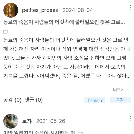
인거죠. 하지만 그의 동료들은 그가 평범한 삶을 살았기 때
petites_proses
2024-08-04
메뉴
문에 끔찍하다고 말합니다.법학대학을 졸업한 이후 승진을
동료의 죽음이 사람들의 머릿속에 불러일으킨 것은 그로...
거듭하며 성공의 길을 걸었던 그. 그는 새로 장만한 집을 단
장하다가 사다리에서 떨어져 병을 얻습니다. 겨우 45세였는
동료의 죽음이 사람들의 머릿속에 불러일으킨 것은 그로 인
데, 유능하다고 소문난 의사를 여럿 만나보아도 말로는 나을
해 가능해진 자리 이동이나 직위 변경에 대한 생각만은 아니
수 있다고 하는데 치료에 진척이 보이지 않습니다. 이반 일
었다. 그들은 가까운 지인의 사망 소식을 접하면 으레 그렇
리치는 왜 하필 자신인지, 왜 하필 그날 그것이 그곳에 있어
듯이 죽은 것은 자기가 아닌 그 사람이라는 데에서 모종의
자신에게 상처를 입혔는지, 반문합니다. 그의 동료들 또한
기쁨을 느꼈다. <어쩌겠어, 죽은 걸. 어쨌든 나는 아니잖아.
말합니다. 그런 병에 걸린게 자신이 아닌 이반 일리치라서
> 모두들 이렇게 생각하거나 느꼈다. 이반 일리치와 아주 가
다행이라고 말이죠.이런 그를 가장 힘들게 하는 것이 있습니
더보기
까웠던 이른바 친구들이란 사람들은 그러면서도 이제 예절
다. 아무도 그를 '환자로 취급'하지 않는다는 것입니다. 그는
공감 (
0
)
댓글 (0)
이라는 이름의 대단히 지겨운 임무를 완수하기 위해 추도식
사람들이 자신에게 환자로서 '연민'을 품어주길 바라는데,
애 참석하고 미망인에게 심심한 조의를 표해야만 한다는 사
사람들은 곧 나을 수 있을거라는 말을 던지며 그의 고통을
실을 부지불식간에 상기했다.
로쟈
2021-05-26
메뉴
외면합니다. 심지어 그의 가족 또한 마찬가지입니다. 아내
이반 일리치의 죽음이 시사하는 것