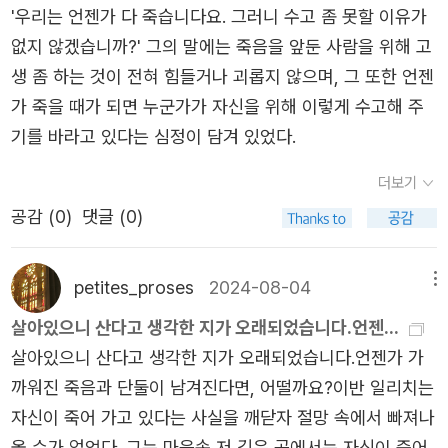
'우리는 언젠가 다 죽습니다요. 그러니 수고 좀 못할 이유가
자연을 넘어서는 것, 즉 '초자연적인 어떤 것, 영혼'을 강조했
없지 않겠습니까?' 그의 말에는 죽음을 앞둔 사람을 위해 고
습니다.두번째는 '죽음' 입니다. 필멸의 인간이라면 누구나
생 좀 하는 것이 전혀 힘들거나 괴롭지 않으며, 그 또한 언젠
맞이하게 될 죽음. 그는 죽음의 공포에 시달리기도 하며, 평
가 죽을 때가 되면 누군가가 자신을 위해 이렇게 수고해 주
생 삶과 죽음의 문제에 대한 답을 찾으려 탐구했습니다. ​삶
기를 바라고 있다는 심정이 담겨 있었다.
에는 아무것도 없고 오로지 죽음만이 있을 뿐이다!​미완성 단
편작인 「광기의 수기」는 '죽음의 공포'에 대한 톨스토이의 개
더보기
인적인 체험이 담긴 소설입니다.『전쟁과 평화』의 성공으로
공감 (
0
)
댓글 (0)
이반 일리치처럼 성공가도를 달리던 톨스토이는 한 지방에
매물로 나온 영지를 보러 방문한다. 오랜 여행으로 피곤했던
petites_proses
2024-08-04
메뉴
그는 한 여관방에서 하룻밤 쉬기로 하는데, 너무 피곤한 나
머지 잠들 수가 없었고 오히려 어떤 공포를 느꼈다고 합니
살아있으니 산다고 생각한 지가 오래되었습니다.언젠...
다. 다음날 자신의 아내에게 보낸 편지에서 그는 이렇게 썼
살아있으니 산다고 생각한 지가 오래되었습니다.언젠가 가
습니다.​'새벽 2시였소. 너무나 피곤했소. 자고 싶었고, 피곤
까워진 죽음과 단둘이 남겨진다면, 어떨까요?이반 일리치는
하다는 것 말고는 내 컨디션은 완벽했소. 그런데 갑자기 전
자신이 죽어 가고 있다는 사실을 깨닫자 절망 속에서 빠져나
에는 한 번도 경험하지 못했던 우울감과, 공포, 그리고 두려
올 수가 없었다. 그는 마음속 저 깊은 곳에서는 자신이 죽어