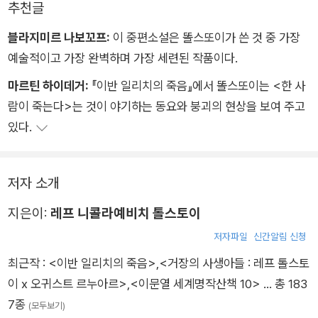
추천글
블라지미르 나보꼬프:
이 중편소설은 똘스또이가 쓴 것 중 가장
예술적이고 가장 완벽하며 가장 세련된 작품이다.
마르틴 하이데거:
『이반 일리치의 죽음』에서 똘스또이는 <한 사
람이 죽는다>는 것이 야기하는 동요와 붕괴의 현상을 보여 주고
있다.
저자 소개
지은이:
레프 니콜라예비치 톨스토이
저자파일
신간알림 신청
최근작 :
<이반 일리치의 죽음>
,
<거장의 사생아들 : 레프 톨스토
이 x 오귀스트 르누아르>
,
<이문열 세계명작산책 10>
… 총 183
7종
(모두보기)