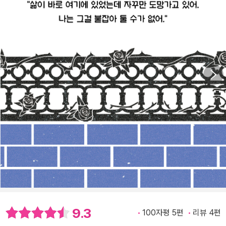
9.3
100자평 5편
리뷰 4편