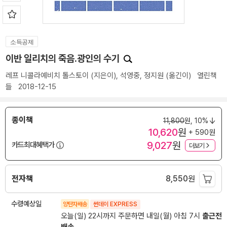
소득공제
이반 일리치의 죽음.광인의 수기
레프 니콜라예비치 톨스토이
(지은이),
석영중
,
정지원
(옮긴이)
열린책
들
2018-12-15
종이책
11,800
원,
10%
10,620
원
+ 590원
9,027
원
카드최대혜택가
더보기
전자책
8,550
원
수령예상일
양탄자배송
썬데이 EXPRESS
오늘(일) 22시까지 주문하면 내일(월) 아침 7시
출근전