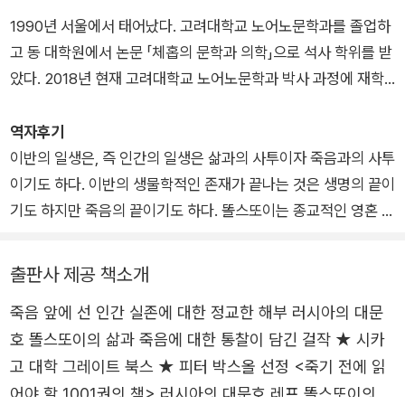
화했다. 또한 술과 담배를 끊고 손수 밭일을 하는 등 금욕적인 생
라마조프가의 형제》 읽기』, 『도스토옙스키의 철도, 칼, 그림』 등
1990년 서울에서 태어났다. 고려대학교 노어노문학과를 졸업하
활을 지향하며 빈민 구제 활동을 하기도 했다. 민중이 쉽게 읽을
여러 편이 있으며 역서로는 도스토옙스키의 『분신』, 『가난한 사
고 동 대학원에서 논문 「체홉의 문학과 의학」으로 석사 학위를 받
수 있도록 민담 22편을 썼는데 그중에서도 「인간에게 많은 땅이
람들』, 톨스토이의 『이반 일리치의 죽음·광인의 수기』(공역), 푸
았다. 2018년 현재 고려대학교 노어노문학과 박사 과정에 재학
필요한가」는 소설가 제임스 조이스가 “문학사에서 가장 위대한
시킨의 문학작품집(전 6권) 등이 있다. 푸시킨 작품집 번역에 대
중이다.
이야기”로 꼽기도 했다. 1899년 종교적인 전향 이후의 대표작
한 공로로 1999년 러시아 정부로부터 푸시킨 메달을 수여받았
역자후기
『부활』을 완성했다. 사유재산 및 저작권 포기 문제로 시작된 아내
고, 2000년 제40회 한국백상출판번역상을, 2018년 고려대학교
이반의 일생은, 즉 인간의 일생은 삶과의 사투이자 죽음과의 사투
와의 불화 등으로 고민하던 중 1910년 집을 떠나 폐렴을 앓다가
교우회 학술상을 수상했다.
이기도 하다. 이반의 생물학적인 존재가 끝나는 것은 생명의 끝이
아스타포보 역장의 관사에서 영면하였다.
기도 하지만 죽음의 끝이기도 하다. 똘스또이는 종교적인 영혼 불
멸의 관념에 전혀 의존하지 않으면서도 죽음이 끝이 아님을 이야
기한다.
출판사 제공 책소개
죽음 앞에 선 인간 실존에 대한 정교한 해부 러시아의 대문
호 똘스또이의 삶과 죽음에 대한 통찰이 담긴 걸작 ★ 시카
고 대학 그레이트 북스 ★ 피터 박스올 선정 <죽기 전에 읽
어야 할 1001권의 책> 러시아의 대문호 레프 똘스또이의 중