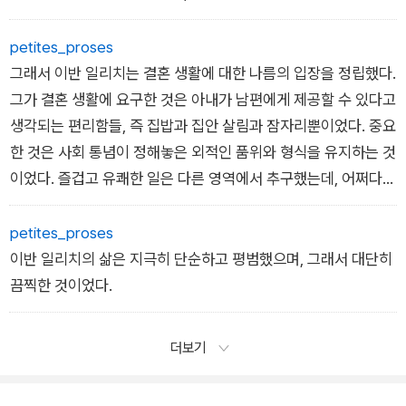
라질 것이기 때문에 그럴 수도 없는 노릇이었다. 그리고 바로 그
러한 점 때문에 그녀는 남편에게 더욱더 화가 치밀었다. 남편의
petites_proses
죽음조차 자신을 구원해 줄 수 없다는 생각이 들자, 자기 자신이
그래서 이반 일리치는 결혼 생활에 대한 나름의 입장을 정립했다.
끔찍할 정도로 불행하다고 느꼈다. 그녀는 분노가 치밀었지만 이
그가 결혼 생활에 요구한 것은 아내가 남편에게 제공할 수 있다고
를 숨겼고, 그녀가 이처럼 자신의 분노를 숨기는 모습은 그의 분
생각되는 편리함들, 즉 집밥과 집안 살림과 잠자리뿐이었다. 중요
노를 더욱 부채질했다.
한 것은 사회 통념이 정해놓은 외적인 품위와 형식을 유지하는 것
이었다. 즐겁고 유쾌한 일은 다른 영역에서 추구했는데, 어쩌다
그걸 찾게 되면 무척 고맙게 생각했다. 그러나 만약 자신에 대한
저항이나 투정 등을 마주하게 되면 그는 즉시 자신만의 고립된 일
petites_proses
의 세계로 달아나 거기서 즐거움을 찾았다.
이반 일리치의 삶은 지극히 단순하고 평범했으며, 그래서 대단히
끔찍한 것이었다.
더보기