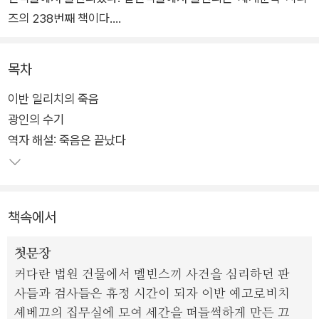
즈의 238번째 책이다.
1886년에 출간된 중편소설 '이반 일리치의 죽음'은 똘스또이의
목차
중단편들 중에서도 가장 뛰어나다는 평가를 받는 작품이다. 성공
이반 일리치의 죽음
한 판사로서 출세 가도를 달리며 평탄한 인생을 살아가던 주인공
광인의 수기
이반 일리치가 어느 날 찾아온 원인 모를 병으로 서서히 죽어 가
역자 해설: 죽음은 끝났다
는 과정의 이야기를 담고 있다.
육체를 잠식하는 고통과 싸우며 지난 인생을 되돌아보는 그는, 그
동안 누구보다 올바르게 살아왔다고 여겼던 자신의 삶을 전혀 다
책속에서
른 각도에서 바라보기 시작한다. 당연하면서도 낯설기만 한 사건
인 죽음이란 사태 앞에 한 인간이 맞닥뜨리게 되는 '어떻게 죽음
첫문장
을 맞이할 것인가'의 문제는, 곧 똘스또이의 평생 화두인 '어떻게
커다란 법원 건물에서 멜빈스끼 사건을 심리하던 판
살 것인가'라는 문제로 귀결된다.
사들과 검사들은 휴정 시간이 되자 이반 예고로비치
셰베끄의 집무실에 모여 세간을 떠들썩하게 만든 끄