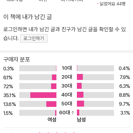
읽었어요 44명
식과 심리적인 과정을 매우 예리하고 생생한 필치로 전달하
며, 삶과 죽음의 의미에 대한 거장의 깊이 있는 통찰을 보여
이 책에 내가 남긴 글
주는 작품이다. 러시아 작가 블라지미르 나보꼬프는 이 작품
로그인하면 내가 남긴 글과 친구가 남긴 글을 확인할 수 있
에 대해 <똘스또이가 쓴 것 중 가장 예술적이고 가장 완벽하
습니다.
로그인하기
며 가장 세련된 작품>이라는 극찬을 아끼지 않았다. 단편
「광인의 수기」는 죽음에 대한 공포로 정신적인 고통을 겪는
구매자 분포
주인공이 〈광인〉이 되기까지의 사연을 기록한 이야기다. 18
10대
84년 무렵 집필되어 똘스또이 사후인 1912년에 출간된 미
0.4%
0.3%
20대
완의 단편으로, 여행 중 작은 마을의 여관방에서 갑작스레
7.9%
6.1%
30대
엄습한 우울과 공포에 시달렸던 똘스또이 자신의 자전적 체
6.3%
7.2%
40대
험을 바탕으로 하고 있다. 인간의 피할 수 없는 운명인 죽음
8.8%
35.1%
50대
에 대한 탐구와 성찰을 보여 주는 이 소설은 「이반 일리치의
9.7%
13.6%
60대
죽음」의 예고편이 되는 작품이라 할 수 있다. 함께 수록된
3.1%
1.5%
여성
남성
「이반 일리치의 죽음」을 읽는 데 더욱 풍부한 단서들을 제공
해 줄 것이다. 이 책을 번역한 고려대학교 노어노문학과의