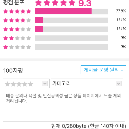
9.3
평점 분포
석영중 교수와 정지원 씨는 두 작품의 번역을 모두 공동 작
77.8%
업하여, 인간 내면의 심리를 실감 나게 파고드는 똘스또이의
11.1%
생동감 넘치는 문체를 섬세하게 살려냈다. 번역 원본으로는
11.1%
1928~1958년에 발행된 90권짜리 똘스또이 전집의 재출
0%
간본인 L. N. Tolstoi, Polnoe sobranie sochinenii v 90
0%
tomakh (Moskva: Terra, 1992)에 수록된 작품들을 사용
했다.
100자평
게시물 운영 원칙
카테고리
현재
0
/280byte (한글 140자 이내)