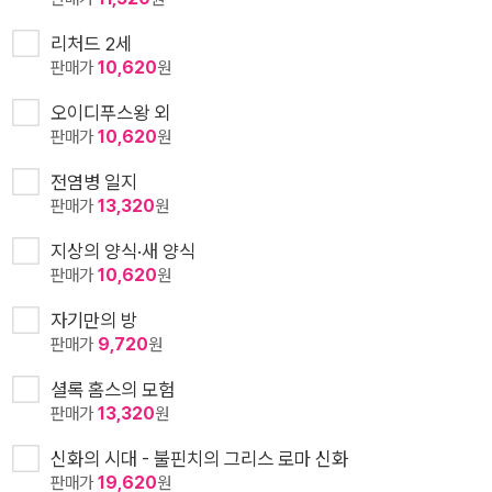
리처드 2세
판매가
10,620
원
오이디푸스왕 외
판매가
10,620
원
전염병 일지
판매가
13,320
원
지상의 양식·새 양식
판매가
10,620
원
자기만의 방
판매가
9,720
원
셜록 홈스의 모험
판매가
13,320
원
신화의 시대 - 불핀치의 그리스 로마 신화
판매가
19,620
원