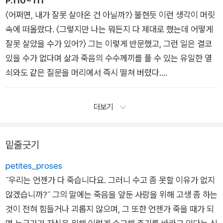
P.110~111
만 남았어!
〈어쩌면, 내가 잘못 살아온 건 아닐까?〉 불현듯 이런 생각이 머릿
- 「이반 일리치의 죽음」 중에서
속에 떠올랐다. 〈그렇지만 나는 뭐든지 다 제대로 했는데 어떻게
잘못 살았을 수가 있어?〉 그는 이렇게 반문했고, 그런 일은 결코
있을 수가 없다며 삶과 죽음의 수수께끼를 풀 수 있는 유일한 열
쇠와도 같은 질문을 머리에서 즉시 떨쳐 버렸다.
〈도대체 지금 나한테서 뭘 바라는 거지? 사는 것? 어떻게 사는
것? 법정에서 일할 때처럼 사는 것? 집행관이 《재판이 시작되겠
더보기
습니다……!》 하고 외치는 소리와 함께 시작되던 그런 삶? 재판이
시작된다니, 재판이.〉 그는 반복해서 되뇌었다. 〈그래, 재판은 여
밑줄긋기
기서도 시작되었어! 그런데 나는 정말 아무런 죄가 없다고!〉 그는
악에 받쳐 부르짖었다. 〈도대체 왜? 나한테 왜 이러는 거야?〉
petites_proses
- 「이반 일리치의 죽음」 중에서
˝우리는 언젠가 다 죽습니다요. 그러니 수고 좀 못할 이유가 없지
않겠습니까?˝ 그의 말에는 죽음을 앞둔 사람을 위해 고생 좀 하는
것이 전혀 힘들거나 괴롭지 않으며, 그 또한 언젠가 죽을 때가 되