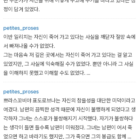
면 누군가가 자신을 위해 이렇게 수고해 주기를 바라고 있다는 심
정이 담겨 있었다.
petites_proses
이반 일리치는 자신이 죽어 가고 있다는 사실을 깨닫자 절망 속에
서 빠져나올 수가 없었다.
그는 마음속 저 깊은 곳에서는 자신이 죽어 가고 있다는 걸 알고
있었지만, 그 사실에 익숙해질 수가 없었다. 뿐만 아니라 그 사실
을 이해하지 못했고 이해할 수도 없었다.
(...)
petites_proses
쁘라스꼬비야 표도로브나는 자신의 참을성을 대단한 미덕이라고
이번 일리치는 서재로 돌아가 자리에 누웠다. 그는 또다시 죽음과
여겼다. 남편의 끔찍한 성격 때문에 자신이 불행하게 되었다고 생
단둘이 남겨졌다. 죽음과 마주보고 있었지만 할 수 있는 것은 아
각하자 그녀는 스스로가 불쌍해지기 시작했다. 자기가 불쌍하다
무것도 없었다. 그저 죽음을 바라보며 차갑게 식어 가는 자신을
는 생각이 들면 들수록 남편이 미워졌다. 그녀는 남편이 어서 죽
느낄 뿐이었다.
었으면 하고 바라기도 했지만, 그가 죽으면 그의 봉급도 함께 사