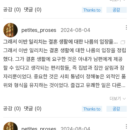
는 노릇이었다. 그리고 바로 그러한 점 때문에 그녀는 남편
고 싶은데, 도망칠 수가 없다. 나는 언제나 나다. 그런데 나를
공감 (
0
)
댓글 (0)
에게 더욱더 화가 치밀었다. 남편의 죽음조차 자신을 구원해
괴롭히는 것은 바로 나 자신이다. 그래, 나다. 여기 내가 있
줄 수 없다는 생각이 들자, 자기 자신이 끔찍할 정도로 불행
다. 뻰자현의 영지건 그 밖의 어떤 영지건 나한테 무언가를
하다고 느꼈다. 그녀는 분노가 치밀었지만 이를 숨겼고, 그
petites_proses
2024-08-04
메뉴
더해 주지도 못할 것이고 빼앗지도 못할 것이다. 나는 내가,
녀가 이처럼 자신의 분노를 숨기는 모습은 그의 분노를 더욱
나 자신이 지긋지긋하고 역겨워 견딜 수 없이 고통스럽다.
그래서 이반 일리치는 결혼 생활에 대한 나름의 입장을...
부채질했다.
잠 속으로 도피해서 잊고 싶었으나 그럴 수가 없었다. 나 자
그래서 이반 일리치는 결혼 생활에 대한 나름의 입장을 정립
신으로부터 도망갈 수가 없었다. 나는 복도로 나왔다. (…)
했다. 그가 결혼 생활에 요구한 것은 아내가 남편에게 제공
나는 나를 괴롭히는 것으로부터 도망치려고 복도로 나왔다.
할 수 있다고 생각되는 편리함들, 즉 집밥과 집안 살림과 잠
그러나 그것은 득달같이 뒤쫓아 나와 계속해서 나를 불안하
자리뿐이었다. 중요한 것은 사회 통념이 정해놓은 외적인 품
게 만들었다. 나는 점점 더 무서워졌다. <이 얼마나 바보 같
위와 형식을 유지하는 것이었다. 즐겁고 유쾌한 일은 다른
은 짓인가.> 나는 스스로에게 말했다. <무엇 때문에 이렇게
영역에서 추구했는데, 어쩌다 그걸 찾게 되면 무척 고맙게
더보기
기분이 나쁜 거지? 무엇이 그토록 두려운 거지?> '나를 두려
생각했다. 그러나 만약 자신에 대한 저항이나 투정 등을 마
공감 (
0
)
댓글 (0)
워하는 거지.' 죽음이 들릴락 말락 한 목소리로 대답했다. '내
주하게 되면 그는 즉시 자신만의 고립된 일의 세계로 달아나
가 여기 있거든.' 온몸에 소름이 쫙 끼쳤다. 그래, 죽음이야.
거기서 즐거움을 찾았다.
죽음이 오고 있어, 바로 여기 와 있어. 하지만 그래선 안 돼.
petites_proses
2024-08-04
메뉴