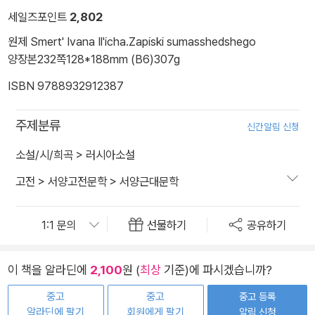
세일즈포인트
2,802
원제 Smert' Ivana Il'icha.Zapiski sumasshedshego
양장본
232쪽
128*188mm (B6)
307g
ISBN 9788932912387
주제분류
신간알림 신청
소설/시/희곡
>
러시아소설
고전
>
서양고전문학
>
서양근대문학
선물하기
공유하기
이 책을 알라딘에
2,100
원 (
최상
기준)에 파시겠습니까?
중고
중고
중고 등록
알라딘에 팔기
회원에게 팔기
알림 신청