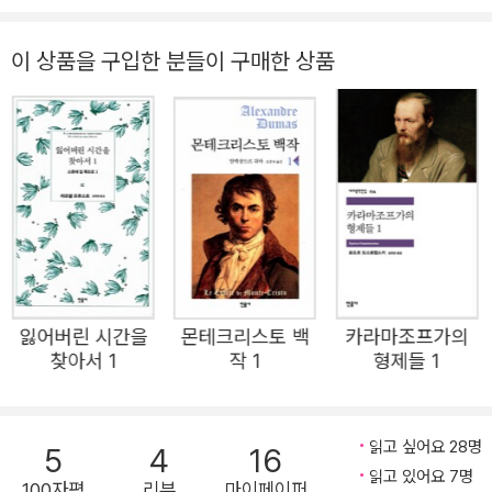
단편집 『이반 일리치의 죽음 · 광인의 수기』가 석영중(고려
대 교수) · 정지원 씨의 번역으로 열린책들에서 출간되었다.
이 상품을 구입한 분들이 구매한 상품
열린책들에서 출간되는 <세계문학> 시리즈의 238번째 책
이다. 1886년에 출간된 중편소설 「이반 일리치의 죽음」은
똘스또이의 중단편들 중에서도 가장 뛰어나다는 평가를 받
는 작품이다. 성공한 판사로서 출세 가도를 달리며 평탄한
인생을 살아가던 주인공 이반 일리치가 어느 날 찾아온 원인
모를 병으로 서서히 죽어 가는 과정의 이야기를 담고 있다.
육체를 잠식하는 고통과 싸우며 지난 인생을 되돌아보는 그
는, 그동안 누구보다 올바르게 살아왔다고 여겼던 자신의 삶
잃어버린 시간을
몬테크리스토 백
카라마조프가의
을 전혀 다른 각도에서 바라보기 시작한다. 당연하면서도 낯
찾아서 1
작 1
형제들 1
설기만 한 사건인 죽음이란 사태 앞에 한 인간이 맞닥뜨리게
되는 <어떻게 죽음을 맞이할 것인가>의 문제는, 곧 똘스또
이의 평생 화두인 <어떻게 살 것인가>라는 문제로 귀결된
읽고 싶어요 28명
5
4
16
읽고 있어요 7명
다. 죽음 앞에서 자신의 인생 전체를 돌아보는 한 인간의 의
100자평
리뷰
마이페이퍼