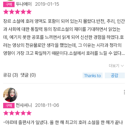
아무래도 현실감이 있지는 않아서 그야말로 전설의 고향에 나올 만한
두나에이
2019-01-15
지키기 위한 이들의 이야기이며 그것을 극복하며 다소 식상하지만 가
얘기의 현대판이라 할 수 있었다. 그래도 섬뜩한 분위기가 계속 연출
족의 소중함을 깨달아가는..... 이것이 지금 우리가 살아가는 당연한
되어 과연 어떤 결말을 맺을까 궁금증을 계속 자아내게 한 작품이었
장르 소설에 호러 영역도 포함이 되어 있는지 몰랐다.반전, 추리, 인간
이유이지만 다시한번 상기시켜 주며 간단명료하게 마무리를 지어주
는데 '밤의 이야기꾼'들에 이어 오랜만에 읽은 흥미로운 호러소설이었
과 사회에 대한 통찰력 등의 장르소설의 재미를 기대하면서 읽었는
네요.​초반에 작품이 주는 공포감과 궁금증이 강렬해서 후반부가 맘에
다.
데, 예기치 못한 공포를 느끼면서 읽게 되어 신선한 경험을 하였다.호
들지 않을 수 있는 분들도 있을거라 당연히 추측이 되는 소설이였지
러는 영상의 전유물로만 생각을 했었는데, 그 이유는 시각과 청각의
만, 분명 재미있게 읽어나갔습니다.​- 가독성 좋습니다.
영향이 가장 크고 확실하기 때문이다.소설에서 호러를 느낄 수 없다
고 생각 한 나는 우물안 개구리였다.이 소설을 읽다보면 자연스럽게
더보기
공포를 느끼고 현실 같이 다가오는건, 무엇때문인지 궁금하다. 처음
공감 (
3
)
댓글 (0)
엔 흡입력이 대단해서 그런 생각조차 하지 못하게 만들었지만.... 다시
읽기가 무섭다.기억을 더듬어서 이소설이 공포를 어떻게 독자들에게
안겨주었냐면오컬트에 대해 진부한 시선을 일부 버렸고, 이전부터 내
메뉴
려오던 민간의 역사와 사람의 믿음과 좁은 시야, 경험에서 귀결되
천사셔니
2018-11-06
는 공포를 정의했기에 납득할만 했다.그리고 소설의 구성을 세 가지
시선으로 나눈건 공포에 대해 더 객관성을 가지게 만들어주었다.
-아르테 출판사가 일냈다. 올 한 해 최고의 호러 소설을 한 해가 끝나