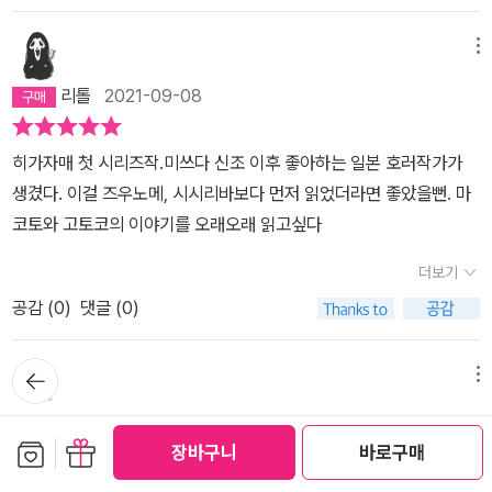
은 과감히 배제하고 필요한 내용은 하나도 빠짐이 없다. 부족한 부분
었다!두어 시간 스르륵 읽히는데 뭐 극한의 공포까지야. <우부메의
없이 완벽하게 닫힌 결말이다. 하지만 닫힌 결말이라고 조금도 허무
메뉴
여름>보다 훠얼씬 안 무서웠다. 구경하는데, 그것도 글로 쓰여진 걸
하거나 상상을 가로막혀 억울하다는 느낌이 들지 않는다. -스포는 하
보는 건데 뭐.
리톨
2021-09-08
기 싫고 하고 싶은 말이 엄청 많은 책이라 삼일이나 두고두고 고민했
는데, 사실 한 마디면 될 것 같다. 읽고 절대 후회하지 않을 소설이다.
히가자매 첫 시리즈작.미쓰다 신조 이후 좋아하는 일본 호러작가가
생겼다. 이걸 즈우노메, 시시리바보다 먼저 읽었더라면 좋았을뻔. 마
코토와 고토코의 이야기를 오래오래 읽고싶다
더보기
공감 (
0
)
댓글 (0)
뒤로가
메뉴
기
Zzzzzzzzz
2018-12-05
보관함담기
선물하기
장바구니
바로구매
달걀을 삶는 동안 정확히 10분을 기다려 반숙과 완숙 사이의 절묘한