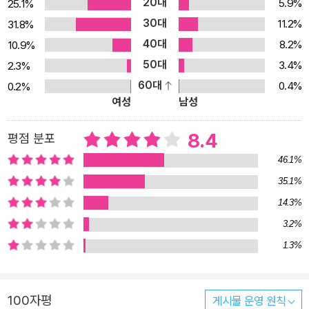
20대
5.9%
25.1%
뒤 책장에 꽂혀 있던 『공포 원령 대백과』를 읽고 1년 가까이 혼자서
30대
11.2%
31.8%
엘리베이터를 타지 못했습니다. 당시엔 14층에 살고 있어서 친구가
40대
8.2%
10.9%
함께 타주기까지 했지요. 계단은 길기도 했고 ‘위에서 뭔가가 내려오
50대
3.4%
2.3%
면 어쩌지……?’ 하는 생각에 무서웠기 때문입니다. 이토 군, 그때는
60대
0.4%
0.2%
미안했어. 그런 제가 4반세기 후에 ‘무서운 이야기를 써보자’고 마음
여성
남성
먹고, 실제로 쓰기 시작하고, 어떻게 끝을 맺고, 게다가 일본 호러소설
대상에 응모해, 대상을 받게 될 줄이야.” _ 당선 소감 중에서, 사와무
8.4
평점 분포
라 이치 숨도 쉴 수 없는 극한의 공포가 온다! “그것이 오면 절대로 대
46.1%
답하거나 안에 들여선 안 돼” 행복한 결혼생활을 하고 있던 다하라 히
35.1%
데키와 가나. 어느 날 히데키의 회사에 치사의 일로 볼일이 있다며 손
14.3%
님이 찾아온다. 배 속에 있는 소중한 아이 치사, 아직 아무에게도 이름
을 알려주지 않았는데……. 게다가 손님의 방문을 알려준 후배 다카나
3.2%
시는 원인을 알 수 없는 부상으로 병원에 입원하게 되고 점점 상태가
1.3%
나빠진다. 이후에도 이상한 전화나 메일이 오는 등 괴이한 일이 반복
되자 히데키는 어렸을 적 자신을 찾아왔던 ‘보기왕’이라는 괴물을 떠
100자평
게시물 운영 원칙
올린다. 소름 끼치는 괴물 보기왕, 하지만 어떻게 생겼는지도, 정체가