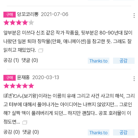
심사위원만장일치, #미야베미유키, #아야쓰지유키토, #기시유스케,
#극한의공포, #온다영화, #나카시마데쓰야감독, #납치, #유괴, #두
앙꼬코리뽕
2021-07-06
메뉴
려움, #공포, #즈우노메인형, #시시리바의집, #나도라키의목
앞부분은 미쓰다 신조 같은 작가 작품을, 뒷부분은 80-90년대 많이
나왔던 일본 퇴마 창작물(만화, 애니메이션)을 참고한 듯. 그래도 잘
읽히고 재밌었다.
공감 (
1
)
댓글 (0)
윤재홍
2020-03-13
메뉴
ぼぎわん(보기왕)이라는 이름의 유래 그리고 사건 사고의 해석, 그리
고 터부에 대해서 풀어나가는 아이디어는 나쁘지 않았지만... 그로인
해? 살짝 맥이 풀려버리게 되던... 하지만 괜찮다.. 공포 호러물이 이
정도면...
공감 (
0
)
댓글 (0)