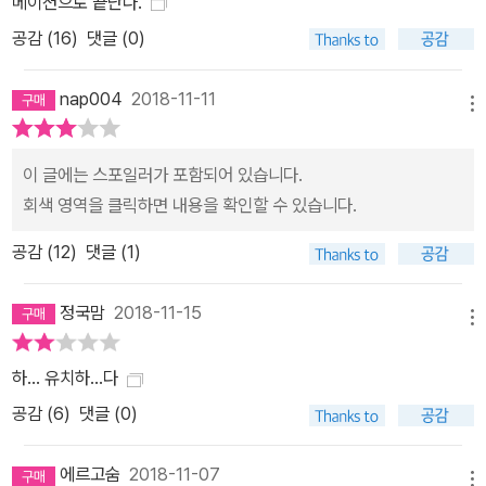
메이션으로 끝난다.
러나지 않고, 왜 히데키의 주변에 출몰하는가도 수수께끼에 싸여 있
공감 (
16
)
댓글 (0)
다. 파워풀하고 흉폭한 데다 집념도 강하고, 게다가 만날 때마다 지혜
가 생기는 ‘두뇌파’ 괴물이다. 영능력자들마저 ‘보기왕’의 아성에 겁을
nap004
2018-11-11
먹거나, 반격으로 죽음에 이르기까지 한다. 이 ‘보기왕’이라는 네이밍
메뉴
은 보는 것만으로는 의미를 전혀 알 수 없을 정도로 섬뜩함을 불러일
으킨다. 『보기왕이 온다』와 같은 인물들이 등장하는 시리즈인 『즈우
이 글에는 스포일러가 포함되어 있습니다.
노메 인형』의 ‘즈우노메’, 『시시리바의 집』의 ‘시시리바’, 『나도라키의
회색 영역을 클릭하면 내용을 확인할 수 있습니다.
목』의 ‘나도라키’처럼 사와무라 이치는 정체 모를 단어로 공포나 불안
공감 (
12
)
댓글 (1)
을 조성하는 것이 특기이고, 이것은 그만이 가진 독자적인 강점이라
고 할 수 있다. 『보기왕이 온다』는 화자가 다른 세 가지 장으로 구성되
정국맘
2018-11-15
어 있는데, 어떤 인물도 완전히 다른 인상을 풍기며 독자에게 커다란
메뉴
충격을 안겨준다. 또한 ‘보기왕’의 정체를 풀기 위해 해외에까지 거슬
하... 유치하...다
러 올라가는 민속학적 고찰은 실재한다는 착각을 불러일으킬 정도로
설득력이 있다. 주관과 객관의 격차를 이용한 반전, 고래의 전승과 현
공감 (
6
)
댓글 (0)
대의 보편적인 문제, 나아가서는 수수께끼에 싸인 ‘보기왕’의 정체에
다가간다. 이런 의외성이 번득이는 연출은 작가가 호러만이 아니라
에르고숨
2018-11-07
메뉴