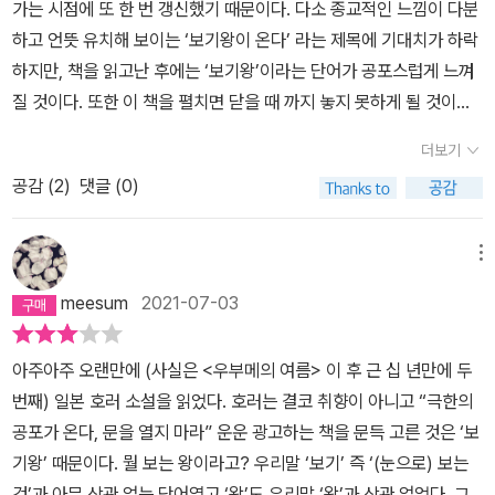
가는 시점에 또 한 번 갱신했기 때문이다. 다소 종교적인 느낌이 다분
하고 언뜻 유치해 보이는 ‘보기왕이 온다’ 라는 제목에 기대치가 하락
하지만, 책을 읽고난 후에는 ‘보기왕’이라는 단어가 공포스럽게 느껴
질 것이다. 또한 이 책을 펼치면 닫을 때 까지 놓지 못하게 될 것이라
고 장담할 수 있다. 서서히 조여오는 긴장감에 극한의 공포를 느끼게
더보기
되는데, 극한의 공포를 느끼는 것으로 끝나지 않는다. 거듭 찾아오는
공감 (
2
)
댓글 (0)
반전에 경악을 금치 못하고 손을 떨면서 보게 된다. 책장을 덮고 나서
는 공포심에서 벗어난 듯한 후련함과 동시에 찜찜하게 남아있는 잔향
으로 괜히 입맛을 한 번 다시게 된다. -현관문을 사이에 두고 이름을
메뉴
세 번 부른 후 대답을 하면 산으로 데려간다는 ‘보기왕’이라는 요괴가
meesum
2021-07-03
다하라의 가족을 쫓아다니기 시작한다. 정체를 알 수 없는 인물이 자
신과 자신의 가족, 심지어 아직 아무에게도 이름을 알려주지 않은 자
아주아주 오랜만에 (사실은 <우부메의 여름> 이 후 근 십 년만에 두
신의 딸 치사의 이름까지 알고있는 존재에 의문을 품던 다하시는 자
번째) 일본 호러 소설을 읽었다. 호러는 결코 취향이 아니고 “극한의
신에게 손님이 왔다고 전해준 직장 동료가 정체를 알 수 없는 것에 물
공포가 온다, 문을 열지 마라” 운운 광고하는 책을 문득 고른 것은 ‘보
려 조금씩 야위어가는 모습을 보고 이 일이 심상치 않은 일임을 서서
기왕’ 때문이다. 뭘 보는 왕이라고? 우리말 ‘보기’ 즉 ‘(눈으로) 보는
히 깨닫는다. 그러다 문득 과거의 기억이 떠오르며 ‘보기왕’이라는 요
것’과 아무 상관 없는 단어였고 ‘왕’도 우리말 ‘왕’과 상관 없었다. 그