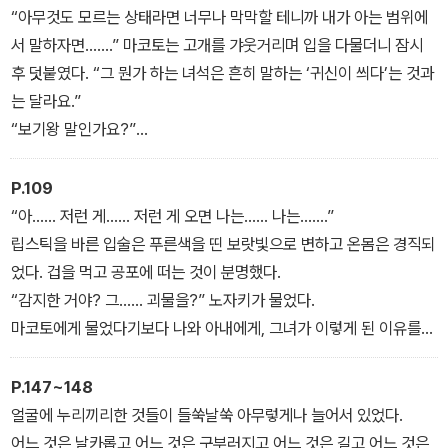
그날 내가 보기왕에 대해 기나긴 이야기를 마치자 가라쿠사는 그렇게
“아무것도 모르는 상태라면 너무나 막막할 테니까 내가 아는 범위에
말하며 명함을 한 장 내밀었다.
서 말하자면…….” 마코토는 고개를 갸웃거리며 입을 다물더니 잠시
후 덧붙였다. “그 뭔가 하는 녀석은 흔히 말하는 ‘귀신이 씌다’는 것과
는 달라요.”
“보기왕 말인가요?”
“네. 기본적으로 어딘가…… 멀리 있어요.”
“멀리?”
P.109
“네, 멀리.” 그녀는 내 말을 따라하면서 고개를 끄덕였다. “이름을 부
“아…… 저런 게…… 저런 게 오면 나는…… 나는…….”
르는 건 그래서인 것 같아요. 매번 멀리서 찾아오기 때문에 자신이 찾
립스틱을 바른 입술은 푸른색을 띤 보랏빛으로 변하고 온몸은 경직되
는 사람이 맞는지 안 맞는지 자신이 없어서요.”
었다. 겁을 먹고 공포에 떠는 것이 분명했다.
“감지한 거야? 그…… 괴물을?” 노자키가 물었다.
마코토에게 물었다기보다 나와 아내에게, 그녀가 이렇게 된 이유를
설명하는 것처럼 들렸다.
노자키의 눈을 보고 마코토가 보일 듯 말 듯 머리를 끄덕였다. ‘그
P.147~148
것’을 느낀 것이다.
얼굴에 누리끼리한 것들이 들쑥날쑥 아무렇게나 늘어서 있었다.
그녀는 알아냈다. 영감인지 육감인지는 모르겠지만 자신의 능력으로
어느 것은 날카롭고 어느 것은 구부러지고 어느 것은 길고 어느 것은