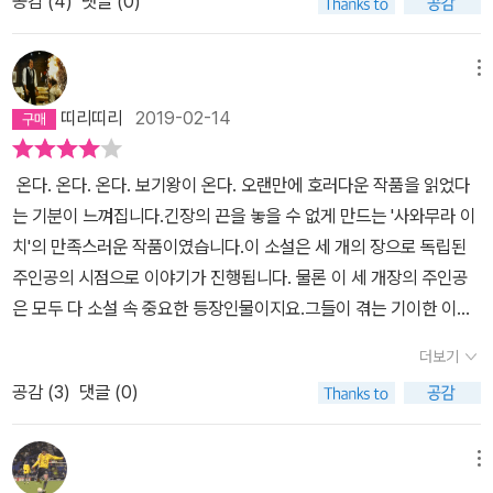
공감 (
4
)
댓글 (0)
여준 후 제3자인 노자키가 관점에서 마무리한다.보기왕은 이전부터
다하라 집안에 영향을 미쳤는데 다하라가 가나와 결혼해 딸 치사를
낳은 후 치사를둘러싸고 이상한 일들이 벌어지기 시작한다. 나름 육
메뉴
아를 잘 돕는 아빠라고 자부하는 다하라는 직장후배인 다카나시에게
띠리띠리
2019-02-14
치사와 관련된 기이한 일이 생긴 이후 아내와 딸을 지키기 위해 몸부
림을 치면서정체불명의 존재의 습격에 대비한다. 이 과정에서 오컬트
온다. 온다. 온다. 보기왕이 온다. ​오랜만에 호러다운 작품을 읽었다
작가인 노자키를 만나 도움을 받는데 그의지인인 마코토의 특별한 능
는 기분이 느껴집니다.긴장의 끈을 놓을 수 없게 만드는 '사와무라 이
력(?)까지 동원해 보기왕의 공격에 맞서지만 역부족이었다. 다하라
치'의 만족스러운 작품이였습니다.​이 소설은 세 개의 장으로 독립된
가 보기왕에게 당한 후 가나가 화자가 되어 진행되는데 가나는 앞서
주인공의 시점으로 이야기가 진행됩니다. 물론 이 세 개장의 주인공
본 다하라의 모습과는 딴판의 얘기를들려준다. 이렇게 부부 사이의
은 모두 다 소설 속 중요한 등장인물이지요.그들이 겪는 기이한 이야
생각이 다르니 그동안 뭔가 어색했던 부분들이 조금은 이해가 되었
기를 파헤쳐가며 그것(보기왕)과의 싸움에서 이길수 있을지......​'보기
다.다하라에게 변고가 생긴 후 마코토와 노자키는 좀 더 적극적으로
더보기
왕'이라는 인간의 논리로는 이해 할 수 없는 세계에서 온 미지의 그것,
가나와 치사 모녀를 지켜주기 위해노력하지만 보기왕에 맞서 싸우기
공감 (
3
)
댓글 (0)
그것은 요괴인지, 괴물인지..... 정확히 무엇이라 말 할 수 없지만 보기
에는 역부족이자 마코토보다 훨씬 강력한 능력을 가진 마코토의 언니
왕과의 시작 그리고 싸움, 결말까지 이야기는 힘이 소모되지 않고 쉼
고토코까지 등판한다. 보기왕은 예전에 일제가 날조했다는(?) 고려
없이 이어집니다.끊임없이 휘몰아친다라는 그런 기분이 느껴지는 재
메뉴
장이라는 풍습을 떠올리게 하는 좀 안타까운 사연이 기반이 되는데
미를 선서하네요.​인간이 가지는 가족에 대한 애정을 토대로 가족을