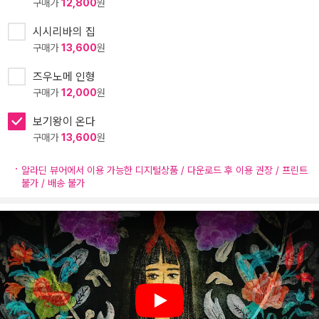
구매가
12,800
원
시시리바의 집
구매가
13,600
원
즈우노메 인형
구매가
12,000
원
보기왕이 온다
구매가
13,600
원
알라딘 뷰어에서 이용 가능한 디지털상품 / 다운로드 후 이용 권장 / 프린트
불가 / 배송 불가
Play