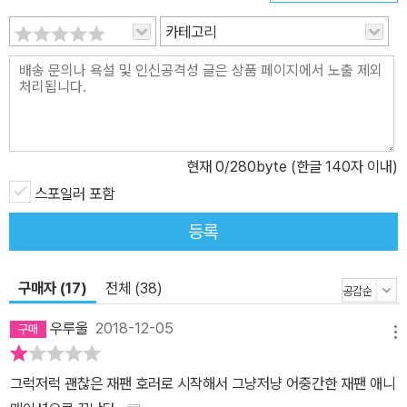
무엇인지도 알 수 없다. 그 괴물이 왜 이제 와서 나를 만나러 오는 걸
카테고리
까. 보기왕은 시간이 갈수록 진화하고, 히데키의 아내와 딸의 이름까
지 언급하면서 그를 점점 공포의 지옥으로 밀어 넣는다. 히데키는 사
랑하는 가족을 지키기 위해 민속학 준교수인 옛 친구의 도움을 받아
초자연 현상에 관한 글을 쓰는 오컬트 작가 노자키를 만난다. 노자키
는 히데키에게 필요한 것이 주술과 퇴마라는 사실을 깨닫고 히가 마
현재
0
/280byte (한글 140자 이내)
코토라는 영매사를 소개해준다. 하지만 그녀는 보기왕이 사람의 상상
을 아득히 초월한 존재이며, 부인과 아이에게 다정하게 대해주면 오
스포일러 포함
지 않을 것이라는 알 수 없는 대책을 내놓는다. 그 후 노자키와 마코토
등록
는 조사를 겸해 일주일에 한 번씩 히데키 부부의 집을 방문하기로 한
다. 그리고 히데키의 집을 찾은 어느 날, 마코토는 몸을 부들부들 떨며
구매자 (17)
전체 (38)
‘그것’이 너무나 끔찍한 존재임을 감지한다. 멀리 떨어져 있던 ‘보기
왕’이 지금 바로 여기에 와 있는 것이다……. 딩동. 초인종이 울린다.
우루울
2018-12-05
메뉴
대답하면 안 된다. 문을 열어줘도 안 된다. 절대, 안으로 들어오게 해
서는 안 된다. ……그것이 온다. 한 사람의 평범한 샐러리맨 ‘다하라 히
그럭저럭 괜찮은 재팬 호러로 시작해서 그냥저냥 어중간한 재팬 애니
데키’의 일상에 갑작스레 등장한 ‘보기왕’. 정체가 무엇인지 명백히 드