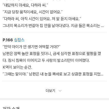
˝하지만….˝
˝대답하지 마세요, 다하라 씨.˝
˝그것이에요. 받지 마세요.˝
˝지금 당장 움직이세요, 시간이 없어요.˝
그녀는 똑같은 말을 반복했다. 사무적으로, 무표정하게.
˝다하라 씨, 아직 시간이 있어요. 저 말 듣지 마세요.˝
이상하다.
그녀의 목소리가 번갈아 집 안을 날아다녔다. 지금 들은 목소리는 누
구일까? 조금 전에 들은 목소리는? 어느 쪽이 진짜마코토의 언니일
까?
P.166
십잡스
˝만약 아이가 안 생기면 어떡할 거야?˝
남편은 깜짝 놀란 표정을 짓더니, 금세 심각한 표정으로 팔짱을 꼈
다. 잠시 침묵이 이어지고 두 사람의 발소리만이 이어졌다.
K역이 보이는 순간.
˝그때는 말이야.˝ 남편은 내 눈을 똑바로 보고 상큼한 표정을 지었
다. ˝최선을 다해 도와줄게. 자기가 잘 치료받을 수 있도록.˝
더보기
저자 소개