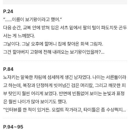
상으로 병원에 입원하게 되고 점점 상태가 나빠진다.
P.24
“……이름이 보기왕이라고 했어.”
이후에도 이상한 전화나 메일이 오는 등 괴이한 일이 반복되자 히데
다음 순간, 교복 안에 받쳐 입은 셔츠 밑에서 팔의 털이 파도치듯 곤두
키는 어렸을 적 자신을 찾아왔던 '보기왕'이라는 괴물을 떠올린다. 소
서는 게 느껴졌다.
름 끼치는 괴물 보기왕, 하지만 어떻게 생겼는지도, 정체가 무엇인지
그날이다. 그날 오후에 할머니 집에 찾아온 회색 그림자.
도 알 수 없다. 그 괴물이 왜 이제 와서 나를 만나러 오는 걸까. 보기왕
그건 할아버지 고향에 전해 내려오는 보기왕이었을까?
은 시간이 갈수록 진화하고, 히데키의 아내와 딸의 이름까지 언급하
그때 느꼈던 공포와 할머니 말에서 짐작하건대, 할아버지는 그날 온
면서 그를 점점 공포의 지옥으로 밀어 넣는다.
손님을 보기왕이라고 여겼을 가능성이 높다. 하지만 그런 게 실제로
P.84
존재할 리는 만무하다. 그렇다면 그 손님은 누구였을까. 게다가 그 기
노자키는 말쑥한 차림에 섬세하게 생긴 남자였다. 나이는 서른둘이라
묘한 단어…….
고 하는데, 복장과 단정하게 빗어넘긴 검은 머리칼, 그리고 깨끗한 피
부 탓인지 훨씬 어리게 보였다. 반면에 빈틈없어 보이는 눈빛과 표정
은 훨씬 나이가 많아 보이기도 했다.
“인터뷰를 한 적이 있거든. 오컬트 작가라고, 타이틀은 좀 수상쩍지만
성실한 데다 학문적인 지식도 보통이 아니야. 더구나 네게 힘이 될 만
한 지인이 있는 것 같아. 만나서 한번 얘기를 나눠보는 게 어때?”
P.94~95