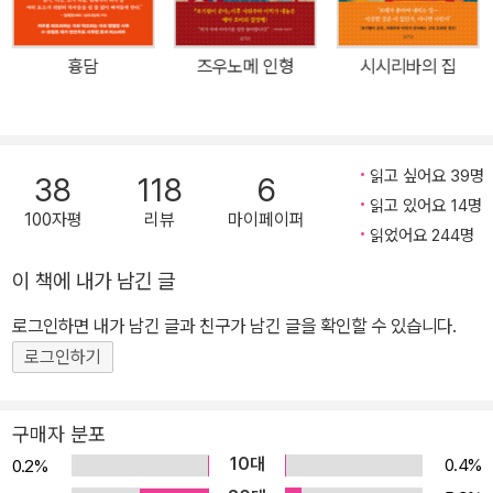
94년을 시작으로 지금까지 24회 동안 진행되었고, 대상을 받은 작
품은 총 열두 작품이다. 평균적으로 2년에 한 번꼴로 대상작이 나왔
흉담
즈우노메 인형
시시리바의 집
는데, 그만큼 허들이 높은 신인상이기도 하다. 그런데 『보기왕이 온
다』는 역사상 처음으로 모든 심사위원(아야쓰지 유키토, 기시 유스
케, 미야베 미유키)의 만장일치로 예선을 통과하고 최종 선고를 거쳐
그대로 수상까지 이어져 큰 화제가 되었다. 미야베 미유키는 신인답
읽고 싶어요 39명
38
118
6
지 않게 독자의 상상력을 자극하는 솜씨가 얄미울 정도로 능숙하다고
읽고 있어요 14명
100자평
리뷰
마이페이퍼
평가했으며, 기시 유스케는 이 작품으로 다시 한 번 호러 붐이 일어날
읽었어요 244명
거라 확신했다. 또한 「고백」과 「혐오스런 마츠코의 일생」을 연출했던
이 책에 내가 남긴 글
나카시마 데쓰야 감독이 『보기왕이 온다』의 가치를 인정하며, 오카다
로그인하면 내가 남긴 글과 친구가 남긴 글을 확인할 수 있습니다.
준이치, 츠마부키 사토시, 고마츠 나나, 구로키 하루, 마츠 다카코 등
일본의 톱스타들을 주연으로 내세워 영화 「온다」를 연출했다. (2018
로그인하기
년 12월 일본 개봉 예정) 평범한 일상을 파괴해가는 정체불명의 괴물
‘보기왕’을 둘러싸고 벌어지는 이야기 『보기왕이 온다』 출간 이후 큰
구매자 분포
인기를 끌며 『즈우노메 인형』(야마모토 슈고로상 후보작)과 『시시리
10대
0.4%
0.2%
바의 집』, 『나도라키의 목』을 시리즈로 출간했다. “초등학생 때 교실