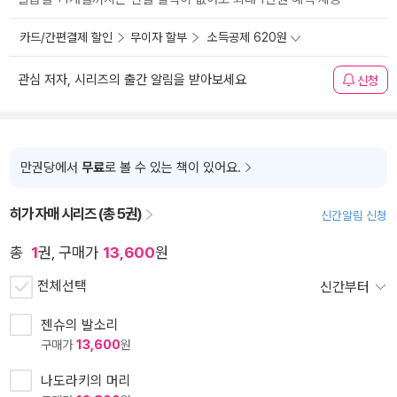
카드/간편결제 할인
무이자 할부
소득공제 620원
관심 저자, 시리즈의 출간 알림을 받아보세요
신청
만권당에서
무료
로 볼 수 있는 책이 있어요.
히가 자매 시리즈 (총 5권)
신간알림 신청
총
1
권, 구매가
13,600
원
전체선택
신간부터
젠슈의 발소리
구매가
13,600
원
나도라키의 머리