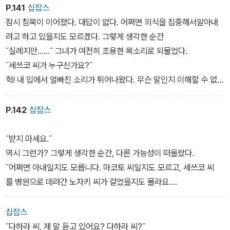
P.141
십잡스
잠시 침묵이 이어졌다. 대답이 없다. 어쩌면 의식을 집중해서알아내
려고 하고 있을지도 모르겠다. 그렇게 생각한 순간
˝실례지만..….˝ 그녀가 여전히 조용한 목소리로 되물었다.
˝세쓰코 씨가 누구신가요?˝
헉! 내 입에서 얼빠진 소리가 튀어나왔다. 무슨 말인지 이해할 수 없었
다. 세쓰코를 우리에게 소개해준 사람은 바로 그녀가 아닌가.
P.142
십잡스
˝받지 마세요.˝
역시 그런가? 그렇게 생각한 순간, 다른 가능성이 떠올랐다.
˝어쩌면 아내일지도 모릅니다. 마코토 씨일지도 모르고, 세쓰코 씨
를 병원으로 데려간 노자키 씨가 걸었을지도 몰라요.
이 스마트폰은 통화 중 대기를 할 수 없습니다. 일단 표시를 확인하
고….˝
십잡스
˝그것이에요. 받지 마세요.˝
˝다하라 씨, 제 말 듣고 있어요? 다하라 씨?˝