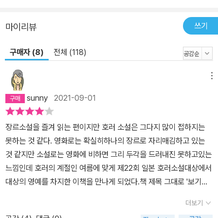
쓰기
마이리뷰
구매자 (8)
전체 (118)
메뉴
sunny
2021-09-01
장르소설을 즐겨 읽는 편이지만 호러 소설은 그다지 많이 접하지는
못하는 것 같다. 영화로는 확실히하나의 장르로 자리매김하고 있는
것 같지만 소설로는 영화에 비하면 그리 두각을 드러내진 못하고있는
느낌인데 호러의 계절인 여름에 맞게 제22회 일본 호러소설대상에서
대상의 영예를 차지한 이책을 만나게 되었다.책 제목 그대로 '보기
왕'이라는 요괴에 시달리는 다하라 히데키와 가나 부부의 얘기를 그
더보기
리고 있는데,이들 부부의 각각 다른 시선에서 보기왕 사건을 먼저 보