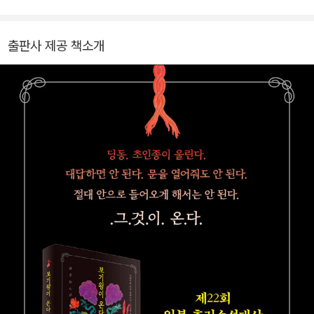
사와무라 이치의 『젠슈의 발소리』, 『나도라키의 머리』, 『예언의 섬』,
『시시리바의 집』, 『즈우노메 인형』『보기왕이 온다』, 기시 유스케의
출판사 제공 책소개
『검은 집』, 『푸른 불꽃』, 『신세계에서』, 히가시노 게이고의 『비밀』,
『방황하는 칼날』, 『공허한 십자가』, 미야자와 겐지의 『은하철도의
밤』 등이 있다.