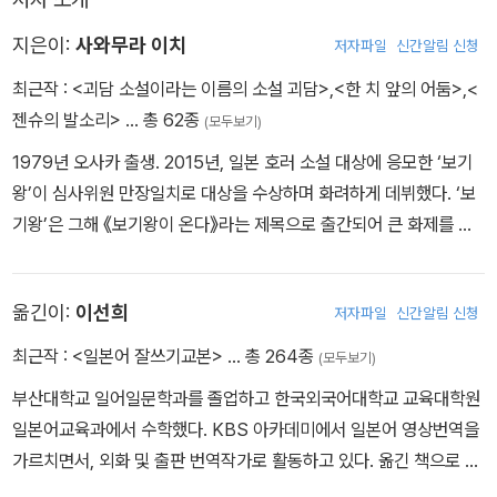
지은이:
사와무라 이치
저자파일
신간알림 신청
최근작 :
<괴담 소설이라는 이름의 소설 괴담>
,
<한 치 앞의 어둠>
,
<
젠슈의 발소리>
… 총 62종
(모두보기)
1979년 오사카 출생. 2015년, 일본 호러 소설 대상에 응모한 ‘보기
왕’이 심사위원 만장일치로 대상을 수상하며 화려하게 데뷔했다. ‘보
기왕’은 그해 《보기왕이 온다》라는 제목으로 출간되어 큰 화제를 모
았고, 영화로도 제작되었다. 데뷔작의 성공 이후, 저자는 《보기왕이
온다》의 주인공 ‘히가 자매’를 내세운 시리즈를 연이어 선보였는데
옮긴이:
이선희
저자파일
신간알림 신청
《즈우노메 인형》(야마모토 슈고로상 후보작), 《나도라키의 머리》(일
본 추리작가 협회상 단편 부문 수상작 수록) 등이 이 시리즈에 속한
최근작 :
<일본어 잘쓰기교본>
… 총 264종
(모두보기)
다. 그 밖의 저서로 《아름답다 추하다 당신의 친구》, 《예언의 섬》,
부산대학교 일어일문학과를 졸업하고 한국외국어대학교 교육대학원
《한 치 앞의 어둠》 등이 있다. 《괴담 소설이라는 이름의 소설 괴담》은
일본어교육과에서 수학했다. KBS 아카데미에서 일본어 영상번역을
소름 끼치는 호러와 교묘한 미스터리가 절묘하게 어우러진 작품집으
가르치면서, 외화 및 출판 번역작가로 활동하고 있다. 옮긴 책으로 나
로, 끝을 알 수 없는 공포 속으로 독자를 몰아넣는다.
쓰카와 소스케의 『너를 지키려는 고양이』, 『책을 지키려는 고양이』,