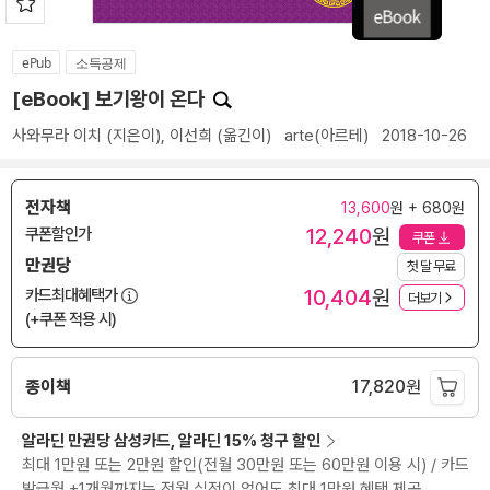
ePub
소득공제
[eBook] 보기왕이 온다
사와무라 이치
(지은이),
이선희
(옮긴이)
arte(아르테)
2018-10-26
전자책
13,600
원 + 680원
12,240
원
쿠폰할인가
쿠폰
만권당
첫 달 무료
10,404
원
카드최대혜택가
더보기
(+쿠폰 적용 시)
종이책
17,820
원
알라딘 만권당 삼성카드, 알라딘 15% 청구 할인
최대 1만원 또는 2만원 할인(전월 30만원 또는 60만원 이용 시) / 카드
발급월 +1개월까지는 전월 실적이 없어도 최대 1만원 혜택 제공