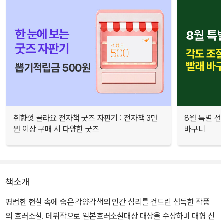
취향껏 골라요 전자책 굿즈 자판기 : 전자책 3만
8월 특별 선
원 이상 구매 시 다양한 굿즈
바구니
책소개
평범한 현실 속에 숨은 각양각색의 인간 심리를 건드린 섬뜩한 작풍
의 호러소설. 데뷔작으로 일본호러소설대상 대상을 수상하며 대형 신