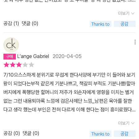
괴에 대한 정보를 찾아다니기 시작한다. 점점 조여오는 무언가에게
냥 보기왕은 일본어 단어 ぼぎわん을 소리나는 대로 한글로 옮긴 것
공포를 느끼면서도 가족을 지키기 위해서 최선을 다하는 다하시는 과
더보기
에 불과했다…우리나라의 귀신들은 대부분 개인적인 원한 등으로 생
연 요괴로부터 가족을 성공적으로 지킬 수 있을까? -이것은 1장만의
공감 (
1
)
댓글 (0)
겨서 보통 혼자서 돌아다니는데 일본 귀신들은, <우부메의 여름>을
줄거리를 대충 요약한 내용이다. 총 3장으로 이루어져 있는데 각 장
읽을 때도 생각했던 거지만, 뭔가 아주 집단의 원한으로 똘똘 뭉쳐진
마다 다른 인물의 시선으로 서술 되었기 때문에 재미가 한층 올라간
거라서 더 무섭고 괴기스럽고 쉽게 사라질 수도 없는 것 같다. 뭐 우리
메뉴
다. 1장에서 서술되는 인물의 입장과 2장에서 서술되는 인물의 입장
나라 귀신들의 원한도 따지고 보면 따져보면 더 근본적인 원인은 물
의 생각 차이와, 그 차이에서 생겨나는 갈등과 반전은 독자들로 하여
L‘ange Gabriel
2020-04-05
론 개인을 억압하는 사회 제도나 관습과 닿아 있겠지만, 그렇다면 우
금 긴장의 끈을 놓지 못하게 만든다. 심지어 1장에서 하나의 이야기가
리나라 귀신들이여, 왜 뭉치지 않는가? 계속 멋대로 생각해 보면, 우
끝난 듯한 느낌에 단편 모음집인가? 생각 하다가, 2장으로 들어가면
7/10으스스하게 분위기로 무섭게 한다서양에 부기만 이 들어와 보기
리나라 귀신의 목적은 결국 원한을 해소하는 것이니 관계자 몇 사람
서 결말이 아직 나오지 않았다는 사실에 놀라움과 더 큰 긴장감을 가
왕이 되었다는부적 같은게 기분나쁘고, 책갈피 부적도 기분나쁨!할아
+ 지나가던 운 없는 행인 몇몇만 피해를 입고 대체로 끝나게 되는 편
지고 읽게 된다. 어떤 글을 쓰더라도 극심한 스포가 될거같아 이정도
버지에게 폭행당한 할머니의 저주가 외손자에게 영향을 미치는 별거
인 반면, 집단적 원한과 증오로 뭉쳐진 일본 귀신은 대상을 완전히 특
로 마무리해야 할 것 같다.-작가의 첫 번째 소설이라고는 믿기지 않을
없는 그런 내용퇴마록 느낌에 검은사제단 느낌,,남편은 육아를 잘한
정할 수 없고, 귀신의 대표 원한 사건은 사실 인간사회가 존재하는 한,
만큼 문체가 깔끔하며 매끄러운 문장에다 흡입력까지 좋아 단숨에 읽
다고 생각 했는데 부인은 전혀 다르게 이해 한다는 점이 흥미로웠다
그리고 인간들이 극심한 고난 상황에 처하게 되는 한, 몇 번이고 일어
게 된다. 스토리의 큰 틀은 말할 것도 없거니와 세부적인 곳까지 세세
그래도 죽도록 미웠을까? 남편쪽에 더 편을 들고 싶은데 이건 내가
나는 일이기 때문인 것 같다. 하여튼 일단 뭐든 집단이 되면 스스로 컨
더보기
하게 신경쓴 느낌이 역력하다. 얼마나 많은 정보를 필요로 했을지 생
남자라 그런걸까? 잔소리가 많아서 싫었다? 그래도 죽었는데 해방이
트롤 따위는 없다. 문득 나홍진의<곡성>을 보고 기분이 몹시 나빴던
각하면 감탄이 절로 나온다. 군더더기 없는 내용으로, 필요없는 내용
공감 (
0
)
댓글 (0)
라고 느낄건 아니지 않나? 남편이 부인을 학대한적도 없는데
것이 떠오르는데, 그 영화의 귀신은 분명 우리나라 토종 귀신은 아니