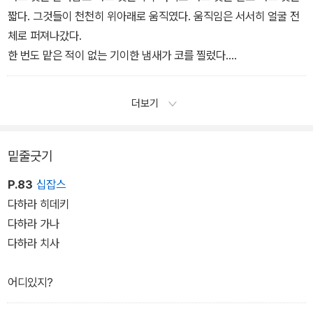
‘그것’의 존재를 확실히 인식했다.
짧다. 그것들이 천천히 위아래로 움직였다. 움직임은 서서히 얼굴 전
그런데 왜 지금 이 순간에……?
체로 퍼져나갔다.
한 번도 맡은 적이 없는 기이한 냄새가 코를 찔렀다.
무엇인가가 미끄덩미끄덩 움직였다.
그제야 겨우 알아차렸다.
더보기
이것은, 내 눈앞에 있는 이것들은…….
밑줄긋기
P.83
십잡스
다하라 히데키
다하라 가나
다하라 치사
어디있지?