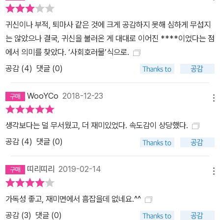
미스터리 기법도 체득하고 있음을 방증한다. 사람의 마음에 생겨나는
틈을 ‘호러’라는 장르를 통해 탁월하게 연출해낸 사와무라 이치, 그는
귀신이나 부적, 퇴마사 같은 것에 크게 공감하지 못해 심하게 무섭지
어렸을 때부터 괴담이나 호러를 좋아해서 닥치는 대로 읽고 보고 들
는 않았으나 결국, 귀신을 불러온 게 대대로 이어진 ****이었다는 점
었다고 한다. 그러다 보니 자연스럽게 ‘공포란 무엇인가?’에 대해 생
에서 의미를 찾았다. ‘사회호러물’식으로.
각할 수밖에 없었다. 그리고 처음 쓴 장편이라고는 믿을 수 없는 구성
공감 (
4
)
댓글 (0)
력과 세련된 문체는, 그동안의 독서 경험을 보란 듯이 자신의 피와 살
로 만들었음을 증명하고 있다. 데뷔 시점에서 이미 노련하다는 인상
WooYCo
2018-12-23
메뉴
을 준 작가가 앞으로 얼마나 무시무시한 작가로 변해갈지 자못 기대
된다. “공포를 만들어내는 것은 무슨 일이 일어났느냐가 아니라 누가
생각보다는 덜 무서웠고, 더 재미있었다. 속도감이 상당했다.
어떤 반응을 보였느냐라는 것이다. 그리고 그는 이 작품을 통해 극한
공감 (
4
)
댓글 (0)
의 공포를 선보인다. 치밀한 구성과 뛰어난 표현력을 마음껏 구사해
서. 보기왕의 정체는 무엇일까? 보기왕은 왜 사람을 찾아올까? 보기
띠리띠리
2019-02-14
왕은 어떻게 태어나게 되었을까? 이 책을 덮고 나서 만약 초인종 소
메뉴
리가 울린다면 과연 여러분은 나갈 수 있을까…….” _ 옮긴이의 말 #
가독성 좋고, 재미면에서 흠잡을데 없네요.^^
사와무라이치, #澤村伊智, #보기왕이온다, #ぼぎわんが来る, #
공포소설, #호러소설, #데뷔작, #일본호러소설대상, #대상수상작, #
공감 (
3
)
댓글 (0)