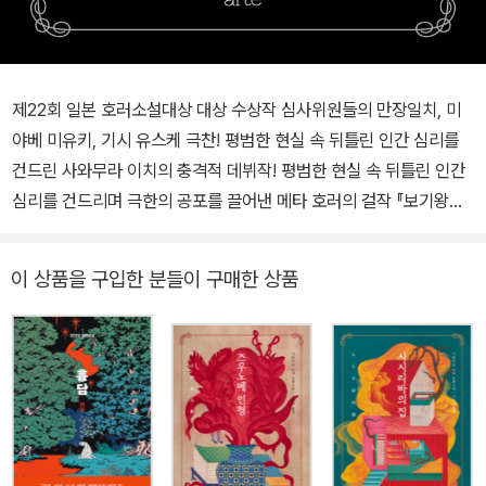
제22회 일본 호러소설대상 대상 수상작 심사위원들의 만장일치, 미
야베 미유키, 기시 유스케 극찬! 평범한 현실 속 뒤틀린 인간 심리를
건드린 사와무라 이치의 충격적 데뷔작! 평범한 현실 속 뒤틀린 인간
심리를 건드리며 극한의 공포를 끌어낸 메타 호러의 걸작 『보기왕이
온다』가 아르테에서 출간되었다. 『보기왕이 온다』는 문학에서 보여
주는 호러 표현의 극치라는 찬사를 받으며 제22회 일본 호러소설대
이 상품을 구입한 분들이 구매한 상품
상 대상을 수상했다. 데뷔작으로 대상을 거머쥐면서 이름을 알리게
된 사와무라 이치는 1979년 일본 오사카에서 태어나 오사카대학을
졸업한 뒤 출판사에서 근무하다가 2012년부터 본격적으로 글을 쓰
기 시작했다. 2015년 ‘사와무라 덴지(澤村電磁)’라는 이름으로 응
모한 「보기왕」이 독특한 문체와 뛰어난 구성으로 심사위원들의 극찬
을 받으며 일본 호러소설대상 대상을 수상하고, 이 작품은 같은 해
『보기왕이 온다』라는 제목으로 출간되었다. 일본 호러소설대상은 19