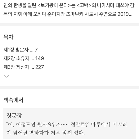
인의 탄생을 알린 <보기왕이 온다>는 <고백>의 나카시마 데쓰야 감
독의 지휘 아래 오카다 준이치와 츠마부키 사토시 주연으로 2019년
개봉을 앞두고 있다.
목차
제22회 일본 호러소설대상 대상 수상작. 데뷔작으로 대상을 거머쥐
면서 이름을 알리게 된 사와무라 이치는 1979년 일본 오사카에서 태
제1장 방문자 … 7
어나 오사카대학을 졸업한 뒤 출판사에서 근무하다가 2012년부터
제2장 소유자 … 149
본격적으로 글을 쓰기 시작했다. 2015년 '사와무라 덴지'라는 이름으
제3장 제삼자 … 227
로 응모한 <보기왕>이 독특한 문체와 뛰어난 구성으로 심사위원들의
극찬을 받으며 일본 호러소설대상 대상을 수상하고, 이 작품은 같은
해 <보기왕이 온다>라는 제목으로 출간되었다.
책속에서
행복한 결혼생활을 하고 있던 다하라 히데키와 가나. 어느 날 히데키
첫문장
의 회사에 치사의 일로 볼일이 있다며 손님이 찾아온다. 배 속에 있는
"이, 이정도면 될까요? 저····· 정말로?" 마루에서 미끄러
소중한 아이 치사, 아직 아무에게도 이름을 알려주지 않았는데…….
져 넘어질 뻔하다가 겨우 멈춰 섰다.
게다가 손님의 방문을 알려준 후배 다카나시는 원인을 알 수 없는 부