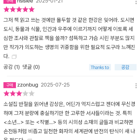
hsislee
2025-01-21
태어나고자 삶의 투쟁을 벌이기도 한다. 새로 해설을 맡은 문학평
메뉴
론가 강지희는 한강 소설 속 여성 인물에 주목한다. “그들은 체념
그저 책 읽고 쓰는 것에만 몰두할 것 같은 한강은 잊어라. 도시면
하며 포기하지도 격렬하게 싸우지도 않은 채 고요하게 자리해 있
도시, 동물과 식물, 인간과 우주에 이르기까지 어떻게 이토록 세
는데, 누구보다 강하고 생동하는 욕망 속에 있다”. 표제작인 「내
심한 조사와 관찰로 책을 쓸까? 섬뜩하고 가슴 시린 부분도 많지
여자의 열매」에서 자유를 꿈꾸던 아내의 계획은 모아둔 돈을 전
만 작가가 의도하는 생명의 귀중함을 위한 필요적 도구라 느껴진
세대금으로 넣으며 멈춘다. 남편은 처음부터 “세상 끝” “가장 먼
다.
곳” “지구 반대편까지 쉬엄쉬엄” 가보고 싶다던 아내의 꿈을 비
현실적이고 낭만적인 몽상이라 취급한다(p. 19). 결혼 생활은 남
공감 (
1
)
댓글 (0)
편에게 “모든 것이 적당히 덥혀진 욕조의 온수”(p. 35)처럼 따뜻
한 것이었으나, 아내는 점차 말수를 잃어가고 햇빛만을 갈망하며
zzonbug
2025-07-25
메뉴
살갗 전체에 푸른 피멍이 번진다. 남편이 출장에서 돌아온 날, 아
내는 식물이 되어 있다. 식물로 변한 아내는 오히려 생생해지고,
소설집 반절을 읽어낸 감상은, 어딘가 억지스럽고 젠더에 무신경
강인한 활력이 넘쳐흐른다. 더 이상 어떤 상처도 입힐 수 없고, 무
하며 그저 분량에 충실하기만 한 고루한 서사들이라는 것. 특히
엇에도 파괴되지 않는 존재가 된 것이다. 표면적인 결혼 생활에
<소년...> 또는 <작별...> 등의 시의성 소재의 글들과 비교하면
지친 「아기 부처」의 ‘나’, 「철길을 흐르는 강」에서 무기력한 시간을
손전등처럼 비좁고 일천한 화자의 세계관에 반전의 탄식이 새 나
견뎌야 하는 여자, 엄마가 떠난 뒤 광기에 빠진 아빠와 떠도는 「해