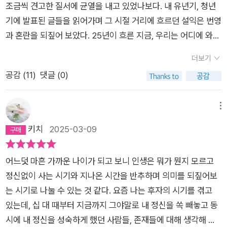
조금씩 견고한 질서에 균열을 내고 있었나보다. 내 유년기, 청년
자면,1. 내 여자의 열매이 작품의 표제작이다. 언제 부터인가 아내
기에 발표된 글들을 읽어가며 그 시절 거리에 흐르던 설익은 번영
의 몸에서 피멍을 보게 된 나는, 처음에는 심각하게 생각하지 않
과 혼란을 되짚어 보았다. 25년이 흐른 지금, 우리는 어디에 와
다가 계속해서 커지는 멍을 보고 아내에게 병원진료를 권유한다.
있고 작가는 어디에 와 있으며 나는 어디에 있는가.
하지만 병원에서는 이상이 없다고 하고, 아내는 점점 식물처럼 말
더보기
라간다. 그러면서 아내에 대한 예정도 점점 식어간다.[아내의 몸
공감 (
11
)
댓글 (0)
에서 피멍을 처음 본 것은 늦은 오월의 일이었다. 관리실 옆 화단
의 모란은 잘린 혀 같은 꽃이파리들을 뚝뚝 밸어대고, 노인정 어
메뉴
귀의 보도블록에는 분드러진 흰 라일락꽃들이 행인들의 구두 밑
키치
2025-03-09
창에 엉기던 봄날이었다.] P.9해외출장을 다녀온 어느 날 집이 엉
망이 된걸 보게 된 나는, 베란다에 있는 아내가 초록빛을 띠는 나
무가 되어 있음을 알게 된다. 나는 다시 아내에게서 아름다움을
어느덧 마흔 가까운 나이가 되고 보니 인생은 뭐가 뭔지 모르고
느끼게 된다. 그렇게 시간은 흐르고 아내의 몸에서 석류알과 같은
정신없이 사는 시기와 지나온 시간을 반추하며 의미를 되짚어보
열매들이 쏟아져 나온다. 나는 그 열매를 다른 화분에 심는다. 가
는 시기로 나눌 수 있는 것 같다. 요즘 나는 후자의 시기를 겪고
을이 가고 겨울이 오면서 아내의 몸도 시들어간다. 봄이 오면 아
있는데, 십 대 때부터 지금까지 그야말로 내 정신을 쏙 빼놓고 동
내는 다시 돋아날까?[어머니, 낯선 사람들로 가득한 이 거리를 늙
시에 내 정신을 성숙하게 했던 사람들, 존재들에 대해 생각해 보