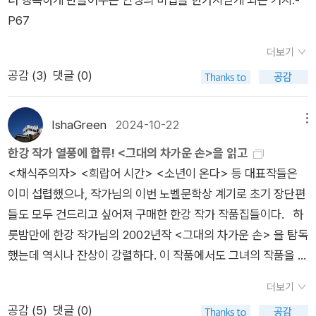
중한 칼이 허공에서 나를 겨눈 것 같은 전율 속에서(『작별하지 않
그녀가 입술을 질경거릴 때마다 그녀의 처진 뺨이 흔들거렸다.]
어깨와 내 마른 어깨가 부딪힌 순간, 외로운 흰 뼈들이 달그랑, 먼
겨냥한 것도 아니었다고 변명하는 남편에게 “돌을 들고 있었으면
이는 것일지도 모르겠다. 그것은 때로 사랑한다는 마음으로도 용
P67
는다』 26p)” 작가는 생각한다. 시간이 없다고, 써야한다고. 카
P.106그의 애정을 통해 눈을 뜬 L은 다른 사람의 사랑을 갈구하
풍경(風磬) 소리를 낸 순간. (『내 여자의 열매』 속 「어깨뼈」)『디
어쩔 뻔 했냐”고 했다는 지인의 말에 웃으면서, 딸이 서운했던 것
납할 수 없는 것을 그에게서 발견하는 일이 될 수도 있다. 아마도
프카의 경우처럼 꿈은 작가에게 고통이기도 하다. 쓰기 위해서는
게 된다. 그리고 살을 빼겠다는 결심을 하고 그를 떠난다. 그는 L
에센셜 한강』에서 만난 산문은 정말 처음이었다. 처음이라서 새
은 그 휴지조각이 아파서가 아니라 그 서슬에 담겨있는 분노와 행
이 두 사람도 여러 번의 충돌 후에 침묵하고 서로를 외롭게 하는
더보기
생각해야 하고, 지속적으로 생각하는 것은 꿈과 같은 무의식의 문
의 흔적이 담겨있는 석고상을 보면서 L을 그리워한다. 하지만 그
로웠고 더 깊게 집중할 수 있었다. 작가 한강이 아닌 소녀 한강,
위의 폭력성 때문이란 생각을 했다. 「내 여자의 열매」에서 말라
단계에 이를지도 모르겠다. 그것이 과연 대화의 문제일까? 「일
공감 (
3
)
댓글 (0)
을 여는 고통의 행위이다. 그 책을 마치면 그 꿈으로부터 해방되
러면서 감정은 무뎌져가고, 다른 여자들을 대상으로 석고를 뜨면
딸 한강, 인간 한강을 마주하는 순간이라고 할까. 피아노를 열망
가고 온 몸에 멍이 들어가던 아내는 베란다에서 식물이 되어버린
시적인 문제」, 「질병 통역사」, 「축복받은 집」 세 편에서 발견되는
리라는 기대는 오판이었다는 것을 알게 된다. 곧 다른 꿈들로 이
서 그렇게 작품활동을 계속해나간다. 여전히 그는 껍데기만을 만
하던 어린 한강을 상상하며 읽은 「종이 피아노」는 비슷한 경험이
다. 남편은 외로움과 고독 속에서 식물을 돌본다. 식물이 시들고
한 가지 공통점은 아내(여성)의 마음을 전혀 서술하지 않고 있다
어지고, 다시 다른 문을 열어야 하는 숙명 앞에 서게 된다. 그렇게
들 뿐이었다. [짐짓 실연당한 사내의 쓸쓸한 얼굴을 지으며 나는
있어 더 애틋했다. 딸이 원하는 피아노 학원을 보내주지 못하는
IshaGreen
2024-10-22
메뉴
열매를 화분에 심으며, 봄이 오면, 아내가 다시 돋아날까 하는 생
는 것이다. 남성이 여성을 바라보는 시선과 심리만을 그리고 있
『소년이 온다』 『흰』 『작별하지 않는다』 진혼곡들이 탄생한다.
고개를 끄덕여 주었다. 그녀는 스물한 살이었다. 커다란 몸에 갸
부모의 마음은 어땠을까. 형편이 나아졌을 때 피아노 학원에 엄마
한강 작가 열풍에 합류! <그대의 차가운 손>을 읽고
각을 한다. 이 단편의 가장 인상적이었던 ‘베란다 사건’은 인간의
다. 작가가 여성이기에 더욱 흥미로운 지점이다. 오히려 그렇게
“2012년 겨울, 그 책을 쓰기 위해 자료를 읽으면서부터 악몽을
날픈 마음을 가진 소녀였다. 그녀의 사랑이란 뭘까. 자신을 향해
아빠를 위해 일 년만 다녀주라는 그 마음. 그리하여 중학교 3학년
<채식주의자> <희랍어 시간> <소년이 온다> 등 대표작들은
작고 무심한 동작 하나에도 마음에 켜켜이 쌓여 있던 분노를 담을
함으로서 서로가 타자화 하는 모습을 더 선명하게 볼 수 있다. 그
꾸기 시작했다. 처음에는 직접적인 폭력이 담긴 꿈들이었다.(『작
혐오의 눈길을 쏘아 보냈던 남자애. 그 소년의 껍데기를 사랑하
이 되어 다니게 된 피아노 학원의 이야기 「저녁 여섯 시, 검고 긴
이미 섭렵했으나, 작가님의 이번 노벨문학상 계기로 초기 장단편
수 있으며, 얼마나 폭력적일 수 있는가를 생각했다. 「내 여자의
지층에 깔려있는 가부장적인 남성위주의 사고를 발견하게 된다.
별하지 않는다』17p)”“학살과 고문에 대해 쓰기로 마음먹었으면
는가.] P.122그러다가 우연히 길에서 L과 재회한다. 하지만 그녀
바늘」은 피아노 소리가 들리는 것만 같다. 언제 기회가 되면 피아
들도 모두 건드리고 싶어져 구매한 한강 작가 작품집들이다. 하
열매」는 『채식주의자』로 나아가는 발걸음처럼 보인다. 이 단편이
함께 있어도 서로를 외롭게 하는 존재가 인간이라는, 자신의 상처
서, 언젠가 고통을 뿌리칠 수 있을 거라고, 모든 흔적들을 손쉽게
는 예전의 L이 아니었고 살이 빠진 상태였다. 하지만 그녀는 예전
노에 대해 말할 수 있기를. 그런가 하면 「여름의 소년들에게」는
룻밤만에 한강 작가님의 2002년작 <그대의 차가운 손> 을 탐독
미완성이라든가 습작처럼 보인다는 것이 아니다. 인간의 폭력성
와 고통에만 집중하는 사람은 자신뿐만 아니라 타인도 고통스럽
여읠 수 있을 거라고, 어떻게 나는 그토록 순진하게—뻔뻔스럽게
보다 더 망가져 있었다. 그녀는 주체할 수 없는 식욕이 여전했고,
『소년이 온다』를 읽기 전이나 읽은 후에 읽으면 좋겠다는 생각이
했는데 역시나 잔상이 강렬하다. 이 작품에서도 그녀의 작품을 관
과 거부하는 심리가 『채식주의자』에서 좀 더 구체적으로 묘사되
고 외롭게한다는 생각은 자연스럽게 한강의 단편「아기부처」에
—바라고 있었던 것일까?(『작별하지 않는다』 23p)“ 처음 두 책
몰래 먹고 토하는 하루하루를 살아가고 있었다. 껍데기에 불과한
들었다. 친구는 이 책을 읽고 어떤 느낌이었을까. 친구가 궁금해
통하는, 폭력에 희생당하는 육체와 이에 종내는 저항하게 되는 지
고 있다. 한강의 작품들은 노벨위원회 강연에서 밝힌 것처럼 몇
서 두 사람을 떠올리게 한다. 겉으로 보이는 상처를 가리는 남자
을 읽는 동안 중단하고 싶었던 순간들이 있었다. 두 번째 독서에
외형 때문에 그녀는 매일 매일 죽어가고 있었던 것이다. 그의 작
했던 『소년이 온다』를 읽게 될까. 아니면 읽지 못하게 될까. 친구
더보기
점의 광기어린 인간 군상들의 이야기를, 유미주의적 표현력으로
개의 질문들로 연결되어 있다. 작가는 『채식주의자』를 쓰는 동안
와 안으로 멍든 여자의 만남, 그들의 출발이 잘못되었음을 ‘나’는
서 나는 작가의 고통에 대해 생각했다. 쓰기 위해 자신을 내어주
업실에서 살게된 L은 자신의 과거이자 거대한 껍데기였던 석고
는 한강의 다른 책을 더 읽게 될까. 아니면 멈추게 될까. 다음에
공감 (
5
)
댓글 (0)