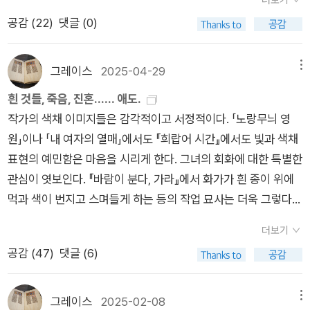
더보기
않는다 코멘터리북'에 '코멘터리「흰 꽃」에서 『작별하지 않는다』
선 여인에게서 인간의 질병의 징후를 읽는다. 작가는 「질병 통역
일 년에 하루만 볼 수 있는 게 아니라면, 그만큼 아름답게 느껴질
증오한다. [나는 용기 있는 아이가 된건가, 비겁한 아이가 된건
렇다면 한강이 주목하는 고통은 무엇일까. 내면을 가득 채운 고통
공감 (
22
)
댓글 (0)
로'가 실려 있다. 일 미터 사십 센티미터 정도의 키에 하얗게 센 눈
사」에서 여행안내인 카파시를 통해 보이듯 언어에 대한 관심이
수 있을까.] P.260일년후 다시 연등회를 찾았지만 작년과 달라
가? 끝까지 결백을 주장하는 것이 더 용기 있는 행동이었을까?
은 무엇일까. 인간으로 삶의 의미를 어디에 두고 살아가고 있는
썹의 숱이 많고 눈이 부리부리하던 그녀는 '사삼 때 그 사람 총살
많은 것으로 보인다. 카파시는 구자라트어를 쓰는 사람들이 병원
진게 있었다. 동생 윤이가 사고로 죽은 것이다. 이제 여덟살인 선
그리나 그것이 오직 나만 알고 있는 진실이리면, 나 말고는 아무
가. 그러나 반가운 점도 있었다. 「파란 돌」을 읽으며 한강의 소설
맞아 죽고 사 형제를 나 혼자서……'를 시작으로 한 시간이고 두 시
에 오면 의사에게 통역을 해주는 일을 하고 있다. 그는 언어를 통
그레이스
2025-04-29
메뉴
이는 동생이 어디서 왔는지, 또 어디로 갔는지 이해할 수 없었다.
도 만족하지 못하는 진실이라면 무슨 의미가 있는 것인가? 가령
이 모두 연결되어 있다는 확신이 들었다. 「파란 돌」에서 등장한
간이고 자신의 생애를 들려줄 수 있는 사람이었습니다. 거의 남자
해 “사람들 사이, 국가의 국가 사이의 갈등을 해결하고 그 자신만
매년 선이는 연등회에 가서 윤이를 추억한다. 그리고 현실에 허무
흰 것들, 죽음, 진혼…… 애도.
내가 오늘 밤 죽기라도 한다면 흔적도 없어져 버리는 것이 진실
삼촌의 그림은 『바람이 분다, 가라』에 등장하는 먹그림을 불러왔
처럼 느껴지는 강인하고 무뚝뚝한 얼굴에 갑자기 눈물을 글썽이
이 양쪽 모두를 이해하여 분쟁을 해결하는 사람이 되길” 꿈꾸었
함을 느낀 그녀는 여승이 된다. 이제 세상과의 인연을 끊고 깨달
작가의 색채 이미지들은 감각적이고 서정적이다. 「노랑무늬 영
아닌가?] P.59특이한건 외삼촌의 외향이었다. 외삼촌은 군대시
고 내가 가장 좋아하는 한강의 「어깨뼈」를 떠올렸다. 한강의 소설
며 '내가, 눈물로 세수함서 살아온 사람'이라고 탄식한 적도 있습
다. 그는 “힌두어, 벵골어, 오리야어, 구자라트어는 말할 것도 없
음과 평안을 얻기 위해 산으로 들어간다.[신기한 것은, 순서 없이
원」이나 「내 여자의 열매」에서도 『희랍어 시간』에서도 빛과 색채
절 오발사고로 손가락을 잃고 이후 망나니로 살아가는데, 주인공
곳곳에서 느껴지는 봄의 기운. 겨울을 견디고 봄을 기다리는 이미
니다. '여기 이 벽이 사삼 때 사람들이 줄줄이 서서 총 맞던 데……'
고, 영어, 프랑스어, 러시아어, 포르투갈어, 이탈리아어로 대화하
떠오르는 그 기억들 속에서 어떤 감정이 솟아났을 때 그것을 잠자
표현의 예민함은 마음을 시리게 한다. 그녀의 회화에 대한 특별한
인 장운형은 단 한번도 외삼촌의 오른손을 본적이 없었다. 가면속
지가 한강의 그것은 아니었을까 혼자 짐작했다. 나도 모르게 떨리
'저 팽나무 밑이 사람들 모아놓았던 데……''하나도 안 변했지, 다
길 원했고(92p)” 독학으로 공부했다. 그러나 “그것은 실패의 징
코 들여다보고 있자면, 그래서 그 감각과 생김새를 찬찬히 헤아리
관심이 엿보인다. 『바람이 분다, 가라』에서 화가가 흰 종이 위에
에 진실을 감추는 아버지와 어머니, 그리고 언제나 오른손을 감추
는 손이 가슴으로 올라왔습니다. 가슴뼈 사이 오목한 곳, 어떤 장
변했다고들 해도…… 오십 년이 지났어도 안 변할 것은 정말로 안
후였다(92p)”고 말한다. 인도가 여러지역의 방언으로 나뉘어져
고 나면 어느 사이 그것이 사라져 있곤 한다는 것이었다. 사라지
먹과 색이 번지고 스며들게 하는 등의 작업 묘사는 더욱 그렇다.
는 삼촌을 보고 자라면서 그는 진실의 추함을 알게 된다. 결코 보
기도 없는, 그렇게 아파보기 전에는 그런 장소가 몸에 있는지조차
변하는 거야……' - 흰 꽃소설은 북제주군의 소읍에서 두 달을 지
소통하기가 어렵고, 외국어를 아는 것은 성공을 위한 힘, 권력임
고 난 밝고 빈 마음속에서 그는 잠시 쉬었다. 다시 기억이나 감정
작가의 ‘흰’색은 특정한 상징과 정서를 갖고 있다.『바람이 분다,
여질 수 없는 진실, 내가 속이고자 하면 속일 수 있는 진실. 그는
몰랐던 곳이었습니다. 당신은 잠시 우두커니 서 있다가 손을 뻗어
내고 난 뒤 돌아오던 화자가 완도행 페리보트에서 마주하게 되는
을 알 수 있다. 벵골어, 영어, 이탈리어로의 언어 이민을 한 작가
더보기
이 솟으면 그것을 들여다보았고, 사라지고 나면 다시 쉬었다. 선
가라』에서 정희의 꿈에 등장하는 흰 새, 빽빽하게 내리던 미시령
껍데기가 결국은 진실이라는 삐뚤어진 시선을 갖게 된다. [애정
내 손을 가볍게 쥐었습니다. 담담하게, 무언가를 위로하듯이. (
사람들을 묘사하는 방식으로 이어진다.제주 4·3 사건을 비롯해
는 그녀가 의지하고 작가로서 명성을 안겨다준 주된 영어를 떠나
공감 (
47
)
댓글 (6)
방에서 나와 잠시 경내를 걸을 때면 보이고 들리는 것들이 폭우에
의 폭설, 먹이 번져가던 흰 종이 등 모두 죽음을 연상시킨다. 『소
이란 그렇게 쓸쓸한 것이다. 한순간 강렬하게 찾아들지만, 의지할
「파란 돌」, 263쪽)그래, 나는 이런 문장에 반하고 반했었다. 감히
거듭 애도되어야 할, 그러나 끝내 애도를 그칠 수 없을 죽음들에
이탈리아어로 글을 쓴다. 작가는 “영어를 포기했을 때 권위를 포
씻긴 듯 또렷해져 있곤 했다.] P.284속세에서 동생 윤이를 지키
년이 온다』에서 시체들을 덮는 무명천, 머리에 감겨져 있는 하얗
만한 물건은 못 된다. 곧 변형되고 때로는 퇴색되며 영영 휘발되
만질 수 없는 감각과 숨죽여야만 들을 수 있는 소리. 그 모든 것은
대해 어떻게 이야기할 것인가. 어떤 예의 바른 애도도 그 죽음을
기한 것”이라고, “창작이라는 관점에서 봤을 때 안정감만큼 위험
지 못했다는 죄책감과 가정과 학교에서 사랑받았지 못한 아픔을
게 빛나던 붕대 등은 보다 구체적이고 직설적이다. 『작별하지 않
어버리기도 한다. 그때까지 나는 한번도 어떤 여자에게 사랑한다
슬픔에 기반된 것이었다. 그러나 슬픔에 싸였거나 갇힌 게 아니었
그레이스
2025-02-08
메뉴
가장 가까이에서 처절하게 겪어내야 할 당사자들에게 미치지 못