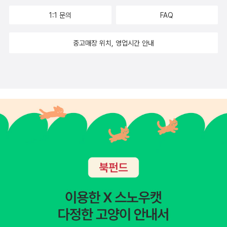
글 쓰는 사람들의 우울이나 염세는 그 지점에서 기인하는 게 아닐
폭로된다. ‘너를 위해서’라는 말과 함께 우리는 타인들에게 얼마
더 좋다. 일전에 알라딘에서도 '한국문단은 죽었다'는 글이 있어
바르샤바의 많은 이들이 총살되었던 벽 앞에 모인 넋들을 상상한
석고를 뜨면서 주먹을 펴지 않는다. 그는 그녀의 주먹을 피려고
1:1 문의
FAQ
까 하는 생각을 했다. -271쪽
나 많은 가해를 하는가? 영혜와 언니는 아버지의 폭력에 저항할
서 내가 '죽은건 한국 문학 아니라 한남문학이다' 라고 분노의 페
다. 그리고 그 앞에 밝혀진 초는 넋들을 위함이 아니라 초를 켜놓
하지만 그녀는 완강이 거부한다. 결국 그녀는 석고 뜨는걸 완강히
수 없었던 어린 시절을 견디고, 그 시간은 두 사람에게 다른 모양
이퍼를 쓴 적이 있었다. 여성 작가들이 팔딱팔딱 열심히 글만 잘
은 자들을 위함이라는 것을 깨닫는다. 살육당한 역사는 수치가 아
거부한다. 그는 당황한다. 뭐가 문제였던걸까? 그녀는 그에게 자
중고매장 위치, 영업시간 안내
의 흉터를 남겼다. 여전히 그녀들에게 고통은 진행형이다. 영혜가
쓰고 있는데 뭔말이여~ 했었던 거다. 그런데 ㅋㅋㅋ 한강 작가의
님을 믿는 그들은 그렇게 오래 애도를 연장한다. 고국에서 일어난
신의 손을 보여준다. 그는 그녀의 손이 몹시 차갑다는 것을, 예쁘
입원해 있는 지방 병원을 찾아간 언니는 죄의식을 느낀다. 유독
수상이라니. 이제 노벨문학상 후보는 우리나라는 고은이다 이런
일들과 죽은 자들이 받지 못한 애도를 기억한다. 그리고 자신의
지 않다는 것을 깨닫는다. 그녀는 자신의 손에 대한 비밀을 그에
아버지의 손찌검의 대상이었던 영혜는 자매가 산에서 길을 잃었
말 싹 들어가겠지? 넘나 좋음. 518 과 43 을 다룬 작가의 노벨문
재건을 생각한다. 개인이라는 작은 범주에 사용할 단어를 국가라
게 털어놓는다. 진실을 털어놓는다. 이후 두사람은 함께 사라진
을 때 그냥 돌아가지 말자고 했다. 산길을 내려와 경운기를 얻어
학상 수상이라니, 너무 좋다. 이것이 주는 상징성이랄까, 하여간
는 큰 범주에 사용할 ‘재건’이라는 단어를 사용하고 있어, 부정적
다. 껍데기로 살아가지 않아도 되는 어딘가로...[삶의 껍데기 위에
타고 집을 향하던 길에 저녁 빛에 불타던 미루나무를 말없이 바라
이런게 너무 좋음. 한국 작가 최초, 아시아 여성 최초라는데 ㅋㅋ
인 의미를 전달한다. 자신의 재건에 빠진 것이 있었다. 고국에
서, 심연의 껍데기 위에서 우리들은 곡예하듯 탈을 쓰고 살아간
보던 영혜를 떠올린다.(192p) 영혜의 고통을 모른 척 했던 것은
그게 한강임 ㅋㅋㅋㅋㅋㅋㅋㅋㅋㅋ 대체 왜 그렇게 많은 사람들
도! 그녀 자신 안에 있는 상처들이 여전히 총알의 파편처럼 박혀
다. 때로 증오하고 분노하며 사랑하고 울부짓는다. 이 모든 것이
그때도 지금도 자신 역시 고통 받고 있었기 때문이다. 그러나 외
이 고은이 상탈거라고 생각했어요? 노이해. 절레절레. 한강이 다
있음을 연고를 바르고 붕대로 감싸서 아문 듯 보이지만 나은 게
곡예이며. 우리는 다만 병들어가고 죽어가고 있다는 것을 잊은
면하지 않으려 한다. 그녀는 영혜를 실은 앰뷸런스 안에서 창밖으
발라버림!! 어제 친구들과 막 문자메세지로도 기쁨을 나눴는데, s
아님을 가리킨다. 총살의 벽 앞에서 고국의 애도 받지 못한 사람
채.] P.313껍데기가 진실같아 보여도 진실은 아니다. 껍데기일
로 활활 타오르는 도로변의 나무들을 바라보고 있다.(221p) 영혜
와도 '아니 이거 왜케 기쁘지?' 막 이랬다. ㅋㅋㅋㅋㅋㅋㅋㅋㅋㅋ
들을 떠올리며, 그녀가 할 일들을 다짐처럼 생각한다.“거짓말을
뿐이다. 진실은 내면에, 자신이 감추고 있는 그곳에 있다. 손도 마
가 바라보던 풍경이었을 것이다. 작가는 여기서 희망을 남겨두었
대한민국 최초 노벨문학상 수상 작가가 다른 사람이 아니라 한강
그만둘 것.눈을 뜨고 장막을 걷을 것.기억할 모든 죽음과 넋들에
찬가지다. 손이 차갑더라도 그 안에는 따뜻한 피가 흐르고 있다.
다고 한다. 나는 얼마나 많은 사람들의 고통과 불평등을 외면했었
이라는 점이 넘나 좋음. ㅋㅋㅋㅋㅋㅋㅋㅋ늙은 한남이 아니라 ㅋ
게- 자신의 것을 포함해-초를 밝힐 것.(『흰』109)” 바르샤바에서
나의 껍데기만을 아는 사람들은 타인일 뿐이다. 살아가기 위해서
던가, 요구 받은 정의를 얼마나 많이 회피했던가를 생각했다. 우
ㅋㅋㅋㅋㅋㅋㅋㅋ한강 작가인데 ㅋㅋㅋㅋㅋㅋㅋㅋ그 작가가 심
흰쌀밥을 지어, 그 앞에 기도하듯 앉아있는 그녀, 그 밥은 자신을
는 나의 내면을 꺼내 보여줄 수 있는 사람, 그리고 그 내면을 이해
리 안에는 원래부터 폭력이 내재 되어 있는가, 우리는 얼마나 많