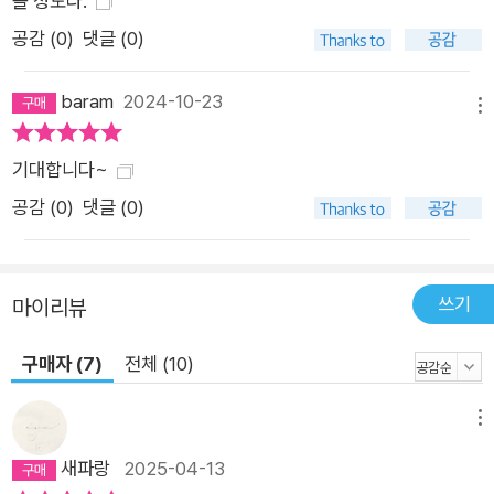
올 정도다.
질녘에 개들은 어떤 기분일까」의 아이 등 소설 속 인물들은 자신
공감 (
0
)
댓글 (0)
을 짓누르는 고단한 세계를 고요하고 격렬하게 거부하면서 내적
인 투쟁을 통해 맑고 빛나는 세계로의 도약을 꿈꾸고 있다. 한강
baram
2024-10-23
메뉴
의 소설은 약하고 연한 살성과 물질인 뼈로 이루어진 인간이 어떤
존재일 수 있는지에 대한 탐구다. [……] 뼈는 인간 역시 모든 생물
기대합니다~
들처럼 영원할 수 없고 언젠가 죽음이라는 물질의 세계로 반납될
공감 (
0
)
댓글 (0)
것을 알리는 증표이지만, 한강이 ‘흰 뼈’를 말할 때 그것은 영원히
바닥으로 떨어지지 않는 눈송이처럼 훼손될 수 없는 인간 안의 어
떤 것을 상기시킨다. 세계는 어두운 환영에 불과할지 모르지만 인
쓰기
마이리뷰
간 안에는 외로운 흰 뼈들이 조용히 자리한 채 빛나고 있다는 것
을, 그것들이 예기치 못한 때에 서로 부딪치며 아름다운 소리를
구매자 (7)
전체 (10)
내는 순간이 올 것을 그는 믿는다. _강지희(문학평론가)
메뉴
새파랑
2025-04-13