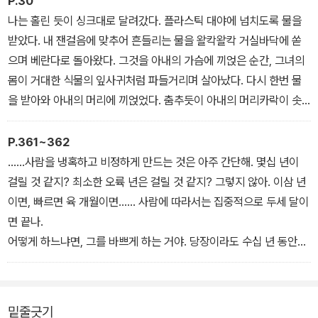
P.30
『여수의 사랑』이다.
나는 홀린 듯이 싱크대로 달려갔다. 플라스틱 대야에 넘치도록 물을
받았다. 내 잰걸음에 맞추어 흔들리는 물을 왈칵왈칵 거실바닥에 쏟
5년 만에 출간된 두번째 소설집 『내 여자의 열매』에서 한강은 “흐르
으며 베란다로 돌아왔다. 그것을 아내의 가슴에 끼얹은 순간, 그녀의
는 물과 같이 변화하는 과정이 바로 나라는 평범한 진리”를 만난 듯하
몸이 거대한 식물의 잎사귀처럼 파들거리며 살아났다. 다시 한번 물
다가, 이내 다시 묻는다. “이 한 편 한 편의 소설들을 썼던 사람은 누
을 받아와 아내의 머리에 끼얹었다. 춤추듯이 아내의 머리카락이 솟
구였을까.”(「작가의 말」) 그리고 12년이 지나 세번째 소설집 『노랑무
구쳐 올라왔다. 아내의 번득이는 초록빛 몸이 내 물세례 속에서 청신
늬영원』을 펴냈다. 그 사이사이에 장편 『그대의 차가운 손』, 『채식주
하게 피어나는 것을 보며 나는 체머리를 떨었다.
P.361~362
의자』, 『바람이 분다, 가라』, 『희랍어 시간』이 씌어졌다.
내 아내가 저만큼 아름다웠던 적은 없었다.
……사람을 냉혹하고 비정하게 만드는 것은 아주 간단해. 몇십 년이
―「내 여자의 열매」에서
걸릴 것 같지? 최소한 오륙 년은 걸릴 것 같지? 그렇지 않아. 이삼 년
이면, 빠르면 육 개월이면…… 사람에 따라서는 집중적으로 두세 달이
면 끝나.
어떻게 하느냐면, 그를 바쁘게 하는 거야. 당장이라도 수십 년 동안의
잠에 곯아떨어지고 싶어 할 만큼 피로하게 하고, 그러나 쉬고 싶을 때
쉬지 못하게 하는 거야. 쉬더라도 고통스러울 만큼 아주 조금만 쉬게
하고, 깨어 있는 시간 동안 끊임없이 굴욕당하게 하고, 자신을 미워하
밑줄긋기