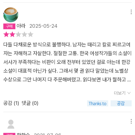
한다. 급기야 자신이 식물이라며 하루 종일 창가에서 해바라기를
어빵 틀을 들출 때마다 노릇노릇하게 익어 있는 물고기들을 아이
빠는 나를 데리고 엄마를 찾아 다닌다. 하지만 어디에서도 엄마를
하는 아내. 남편은 과연 이 상황을 어떻게 받아들일까.제25회 한
는 지느러미 끝을 잡고 끄집어냈다. 아직 희긋한 붕얻르의 뚜껑은
메뉴
찾을 수 없었다. 매일 술을 마시는 아빠와 함께 하루하루를 여관
국소설문학상 수상작 <아기 부처>의 내용도 같은 맥락으로 읽
도로 덮어놓았다. 태어나려면 그 뜨거운 틀 속에서 더 견뎌야 했
아라
2025-05-24
방에서 근근히 살아간다. 아빠에게는 더이상 희망이 없고, 아빠는
을 수 있다. 프리랜서 삽화가인 여자의 남편은 아홉 시 뉴스를 진
다. 옆앳것들과 똑같이 견디지 않고는 그 안에서 빠져나올 수 없
나와 함께 죽어버리려는 생각까지 한다.하지만 마지막 순간에 아
행하는 인기 앵커다. 남들이 선망하는 남자와 부러워할 만한 결혼
었다. (75-76쪽)엄마가 말하려고 했던 것은 그것이었을까, 아이
빠는 포기한다. 엄마에 대한 여전한 사랑 때문이었을까? 아니면
을 했지만, 사실 여자의 삶은 남들의 상상만큼 행복하지 않다. 결
다들 다채로운 방식으로 불행하다. 남자는 때리고 칼로 찌르고여
는 생각한다. 어린애처럼 들먹이는 아빠의 어깨를 올려다보면서
나에 대한 미안함 때문이었을까? 아니면 혼자남은 외로움 때문
혼 전 남편이 보여준, 남편 몸에 크게 난 화상 자국 때문이다. 남
자는 자해하고 자살한다. 절절한 고통. 한국 여성작가들의 소설이
괜찮아요, 라고 말해주고 싶던, 그 찢어지는 것 같던 마음이었을
이었을까? 오히려 나는 아빠가 밉지 않고 안쓰럽다. 아빠의 슬픔
편 몸에 난 화상 자국 때문에 여자가 직접적으로 불편을 겪는 일
서사가 부족하다는 비판이 오래 전부터 있었던 걸로 아는데 한강
까하고 생각한다. 이 마음을 계속해서 갖고 있는 것이 괴로와서
을, 무서움을 이해하니까. 이제 더이상 해질녘 개들의 기분은 궁
은 없다. 하지만 한때는 여자가 자신이 남편을 사랑하는 증거라고
소설이 대표적 아닌가 싶다. 그래서 몇 권 읽다 말았는데 노벨상
엄마는 이 마음을 버렸을까, 그래서 우리 둘을 떠나버린 것일까
금하지 않다.[바닷바람이 아이의 옷 속으로 파고든다. 오그라드
여겼던 화상 자국이, 언제부터인가 남편을 사랑할 수 없는 이유로
수상으로 그만 나머지 다 주문해버렸고. 읽다보면 내가 뭘하고 있
하고 생각한다. 어쩌면 그동안 아빠는 아이보다도 더 무서워하고
는 가슴을 퍼려 애쓰며 아이는 계속해서 걸어간다. 무허가 주택들
여겨지기 시작한다. 그래서 남편을 점점 멀리 하고, 남편 또한 여
나 회의가 든다. 끝부분의 평론을 읽어야 비로소 이해할 수 있는
있었는지도 모른다고, 그렇게 줄곧 무서움을 참고 있었기 때문에
더보기
의 들쭉날쭉한 담벼락들이 흐린 시야 속에서 겹처진다. 해질녁의
자를 멀리 한다.나에게 왜 이런 일이 일어났는지, 나(너)는 왜 남
세계. 한강 소설 중 가장 좋아하는 작품이 소년이온다와 작별하지
혼자서 더욱 무서웠는지도 모른다고 생각한다. (98-99쪽) 나는
공감 (
1
)
댓글 (0)
개들이 어떤 기분일지 아이는 궁금하지 않다. 너무 아팠기 때문
들처럼 평범하게 살 수 없는지에 관한 고민에 대해 작가 스스로
않는다인 이유가 여기에 있다. 전대미문의 실화 사건으로 서사가
타인의 그것처럼 그의 흉터를 보았다. 타인에게 호의를 베풀듯이
에, 오래 외로웠기 때문에, 아이에게는 이 순간 두려운 것이 없
답을 찾은 느낌이 드는 작품이 <붉은 꽃 속에서>이다. 사남매 중
빼곡히 채워지고 당연히 이해도 쉽다.
그에게 호의를 베풀었다. 세계가 다른 방식으로 보이기 시작했다.
다.] P.99=> 아이의 눈으로 바라본 아빠와 엄마의 이별 이야기.
셋째인 선이는 어릴 때 남동생 윤이와 함께 연등제에 갔던 기억이
메뉴
나는 모든 것을 낯설게, 그리고 오래 바라보았다. 선한 것과 악한
엄마가 지겨워하는것도, 아빠가 무서워하는것도 다 이해가 되지
있다. 윤이에게는 처음이었던 연등제가 마지막이 되었고, 그 후로