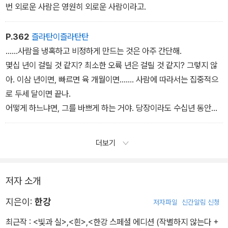
번 외로운 사람은 영원히 외로운 사람이라고.
P.362
즐라탄이즐라탄탄
......사람을 냉혹하고 비정하게 만드는 것은 아주 간단해.
몇십 년이 걸릴 것 같지? 최소한 오륙 년은 걸릴 것 같지? 그렇지 않
아. 이삼 년이면, 빠르면 육 개월이면....... 사람에 따라서는 집중적으
로 두세 달이면 끝나.
어떻게 하느냐면, 그를 바쁘게 하는 거야. 당장이라도 수십년 동안
의 잠에 곯아떨어지고 싶어 할 만큼 피로하게 하고, 그러나 쉬고 싶
을 때 쉬지 못하게 하는 거야. 쉬더라도 고통스러울 만큼 아주 조금
더보기
만 쉬게 하고, 깨어 있는 시간 동안 끊임없이 굴욕당하게 하고, 자신
을 미워하게 하는 거야.
저자 소개
지은이:
한강
저자파일
신간알림 신청
최근작 :
<빛과 실>
,
<흰>
,
<한강 스페셜 에디션 (작별하지 않는다 +