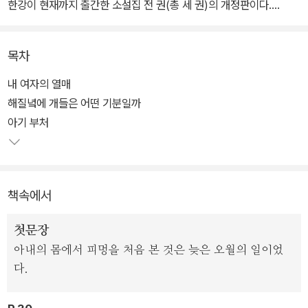
한강이 현재까지 출간한 소설집 전 권(총 세 권)의 개정판이다.
한국소설문학상(1999), 오늘의 젊은 예술가상(2000), 이상문학상
목차
(2005), 동리문학상(2010), 만해문학상(2014), 황순원문학상(20
15), 인터내셔널 부커상(2016), 말라파르테 문학상(2017), 김유정
내 여자의 열매
문학상(2018), 산클레멘테 문학상(2019), 대산문학상(2022), 메디
해질녘에 개들은 어떤 기분일까
치 외국문학상(2023), 에밀 기메 아시아문학상(2024), 노벨문학상
아기 부처
(2024) 등을 수상한 한강은 단단하고 섬세한 문장을 통해 삶의 근원
에 자리한 고독과 아픔을 살피며 지금 이 시대와 공명하고 있다.
책속에서
한국 최초의 노벨문학상 수상 작가 한강이 지금까지 펴낸 소설집은
모두 세 권. 1995년부터 2012년까지, 17년 사이 씌어진 작품들이
첫문장
담긴 세 권의 책은 2018년에 새로운 옷을 입었다. 빛깔도 판형도 저
아내의 몸에서 피멍을 처음 본 것은 늦은 오월의 일이었
마다 달랐던 세 권의 책을 조심스레 이어 하나의 선 위에 두는 작업이
다.
라고 할 수 있었다. 스물서너 살 때의 작가가 1년 동안 휘몰아치듯 썼
던 단편을 모은 것이 1995년 한강의 첫 소설집이자 통틀어 첫 책인