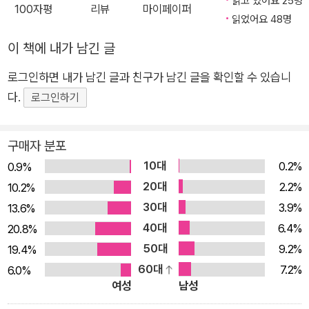
읽고 있어요 25명
100자평
리뷰
마이페이퍼
이라고 할 수 있었다. 스물서너 살 때의 작가가 1년 동안 휘몰아치
읽었어요 48명
듯 썼던 단편을 모은 것이 1995년 한강의 첫 소설집이자 통틀어
이 책에 내가 남긴 글
첫 책인 『여수의 사랑』이다. 5년 만에 출간된 두번째 소설집 『내
여자의 열매』에서 한강은 “흐르는 물과 같이 변화하는 과정이 바
로그인하면 내가 남긴 글과 친구가 남긴 글을 확인할 수 있습니
로 나라는 평범한 진리”를 만난 듯하다가, 이내 다시 묻는다. “이
다.
로그인하기
한 편 한 편의 소설들을 썼던 사람은 누구였을까.”(「작가의 말」)
그리고 12년이 지나 세번째 소설집 『노랑무늬영원』을 펴냈다. 그
구매자 분포
사이사이에 장편 『그대의 차가운 손』 『채식주의자』 『바람이 분
10대
0.2%
0.9%
다, 가라』 『희랍어 시간』이 씌어졌다. 단편은 성냥 불꽃 같은 데가
20대
2.2%
10.2%
있다. 먼저 불을 당기고, 그게 꺼질 때까지 온 힘으로 지켜본다.
30대
3.9%
13.6%
그 순간들이 힘껏 내 등을 앞으로 떠밀어줬다. ―‘작가의 말’(201
40대
6.4%
20.8%
2), 『노랑무늬영원』 돌아보아야 궤적을 발견할 수 있다. 소설집
50대
9.2%
19.4%
세 권이 출간되는 동안 한강 단편소설에서 변화한 것과 변하지 않
60대
7.2%
6.0%
은 것이 있다. 『여수의 사랑』에서 인간과 세상에 대한 갈망을 간
여성
남성
절하게 드러내며, 떠나고, 버리고, 방황하고, 추락하는 고독하고