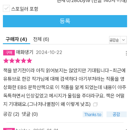
현재
0
/280byte (한글 140자 이내)
앞서 “누구”를 묻던 『내 여자의 열매』 속 작가 자신의 물음에, 『노
스포일러 포함
랑무늬영원』의 새로 씌어진 작가의 말을 이어본다. 그 궤적을 함
등록
께 되짚어보길 권한다. 누군가, 스무 해 남짓 홀로 써왔다. 한강은
여전히, 걷고 있다. 알고 있다. 이 소설들을 썼던 십이 년의 시간
구매자 (4)
전체 (6)
은 이제 다시 돌아올 수 없고, 이 모든 문장들을 적어가고 있었던
그토록 생생한 나 자신도 다시 만날 수 없다. 그 사실이 상실로 느
매화댕기
2024-10-22
메뉴
껴져선 안 된다고 생각한다. 이것은 결코 작별의 말이 아니어야
하고, 나는 계속 쓰면서 살아가고 싶은 사람이니까. ―‘작가의
책을 받기전이라 아직 읽어보지는 않았지만 기대됩니다~최근에
말’(2018), 『노랑무늬영원』 지극히 단순하고 말갛게, 직관적으로
유튜브로 한강 작가님에 대해 검색하다 아기부처라는 작품을 영
다다른 어떤 자리에 불현듯 찾아드는 청량한 삶의 감각 『내 여자
상화한 EBS 문학산책으로 이 작품을 알게 되었는데 내용이 아주
의 열매』 첫 소설집 이후 5년 만에 출간한 두번째 소설집. 〈채식
독특하면서 인상깊었고 메시지가 울림을 주더라구요. 책은 어떨
주의자〉 연작의 씨앗이 된 「내 여자의 열매」 등을 포함한 단편 여
지 기대돼요.(그나저나별점이 왜 이렇게 낮죠)
덟 편의 배치를 바꾸고 표현과 문장을 다듬어 새롭게 선보인다.
공감 (
2
)
댓글 (0)
『내 여자의 열매』에서 인간은 작은 박새처럼 쉽게 파괴될 수 있는
연약한 존재인 동시에, 분열되고 찢긴 삶에 숨을 불어 넣어 다시