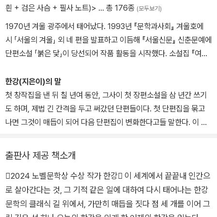
흰 + 검은 사슴 + 필사 노트)>
… 총 176종
(모두보기)
1970년 겨울 광주에서 태어났다. 1993년 『문학과사회』 겨울호에
시 「서울의 겨울」 외 네 편을 발표하고 이듬해 『서울신문』 신춘문예에
단편소설 「붉은 닻」이 당선되어 작품 활동을 시작했다. 소설집 『여수
의 사랑』 『내 여자의 열매』 『노랑무늬영원』, 장편소설 『검은 사슴』
『그대의 차가운 손』 『채식주의자』 『바람이 분다, 가라』 『희랍어 시
한강(지은이)의 말
간』 『소년이 온다』 『흰』 『작별하지 않는다』, 시집 『서랍에 저녁을 넣
첫 창작집을 낸 뒤 칠 년여 동안, 그사이 첫 장편소설을 삼 년간 쓰기
어 두었다』 등을 출간했다. 오늘의 젊은 예술가상, 이상문학상, 동리
도 하며, 제법 긴 간격을 두고 써갔던 단편들이다. 첫 단편집을 묶고
문학상, 만해문학상, 황순원문학상, 김유정문학상, 김만중문학상, 대
나면 그것이 매듭이 되어 다음 단편집이 변화한다고들 말한다. 이 소
산문학상, 인터내셔널 부커상, 말라파르테 문학상, 산클레멘테 문학
설들을 다시 읽으며 그 말을 실감했다. 이 책에서, 나는 나아가고 있
상, 메디치 외국문학상, 에밀 기메 아시아문학상 등을 수상했으며, 노
다. 조금씩 몸을 뒤채이며 달팽이처럼 전진하고 있다, 그가 낼 수 있는
출판사 제공 책소개
르웨이 ‘미래 도서관’ 프로젝트 참여 작가로 선정되었다. 2024년 한
최대치 속도와 힘으로.
국 최초 노벨문학상을 수상했다.
2024 노벨문학상 수상 작가 한강 이 세계에서 끝끝내 인간으
로 살아간다는 것, 그 기적 같은 일에 대하여 다시 태어나는 한강
소설들의 배열을 바꾸었고, 몇몇 표현들을 손보았다. 이 책의 개정판
을, 첫 소설집과 세번째 소설집의 사이에 나란히 놓아둘 수 있도록 도
문학의 클래식 길 위에서, 가만히 매듭을 짓다 점 세 개를 이어 그