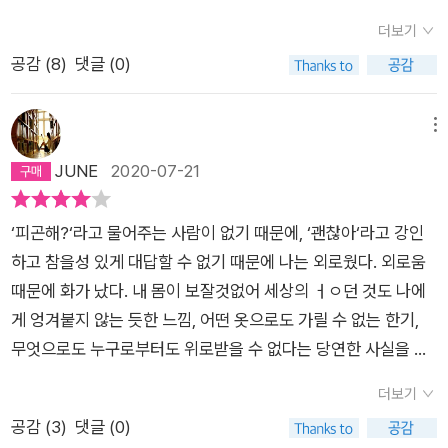
고 망가진 얼굴로 떠돌게 될 줄을 그때는 몰랐어요. 고향에서도
면서 나란 인간이 얼마나 가볍고 미숙하고 어리석고 혼란스러웠
더보기
불행했고 고향 아닌 곳에서도 불행했다면 나는 어디로 가야 했을
는지 절절하게 깨닫는 중이다.<내 여자의 열매>는 2000년에 출
공감 (
8
)
댓글 (0)
까요.] P.34=> 처음 읽었을때 느낀 감정은 당혹이었다. 작가님은
간된 한강 작가의 두 번째 소설집이다. 첫 번째 소설집 <여수의
무슨 메세지를 전달하고 싶었던 걸까? 소통의 부재? 낯선 도시에
사랑>이 가족이나 집, 고향을 잃은 사람들이 느끼는 상실감, 절
대한 두려움? 고향, 자연으로의 회귀? 어디론가 떠나고 싶지만
망감을 주로 그린다면, <내 여자의 열매>는 이른바 정상적, 보편
메뉴
갈 수 없는 아쉬움? 상당히 어려운 작품이었다. 그럼에도 상당히
적, 일반적으로 여겨지는 삶에서 이상함 또는 이질감을 느끼고,
JUNE
2020-07-21
강렬했다. 채식주의자랑 비슷한 느낌이었다. 여기 실린 다른 단편
그리하여 남들의 눈에는 비정상적이고 특수하게 보이는 삶을 지
중 가장 아름답고 슬픈 문장들이 가득했다.2. 해질녘에 개들은 어
향하게 되어버린 사람들의 이야기를 주로 그린다. 대표적인 예가
‘피곤해?‘라고 물어주는 사람이 없기 때문에, ‘괜찮아‘라고 강인
떤 기분일까?아이는 아빠와 엄마와 함께 푸드트럭에서 장사를
표제작 <내 여자의 열매>이다.소설 속 남편은 열심히 돈 벌어서
하고 참을성 있게 대답할 수 없기 때문에 나는 외로웠다. 외로움
한다. 아빠의 우는 모습이 좋아서 결혼했다는 엄마는 어느날 집을
하루 빨리 서울에 집을 사고 경제적 안정을 확보하는 것이 목표
때문에 화가 났다. 내 몸이 보잘것없어 세상의 ㅓㅇ던 것도 나에
나간다. 아빠의 의처증에 지쳐서인지, 찢어진 가난에 지쳐서인지,
인, 주변에서 흔히 볼 수 있는 타입의 인간이다. 얼마 전 그는 도
게 엉겨붙지 않는 듯한 느낌, 어떤 옷으로도 가릴 수 없는 한기,
희망없는 현재의 삶이 지겨워서인지는 모르지만 엄마는 아이도
로변에 있어서 소음이 심하지만 시세 차익을 얻을 가능성이 높은
무엇으로도 누구로부터도 위로받을 수 없다는 당연한 사실을 용
버리고 떠난다. 해질녁의 개들은 어떤 기분일까?[해질녁에 개들
아파트로 이사했는데, 이제까지 군말 없이 자신을 따라왔던 아내
케 스스로에게 숨겨왔을 뿐이라는 생각 때문에 화가 낫다. 언제
은 어떤 기분일까. 해질녁에 아이는, 여관방 창 너머로 아스라이
가 집이 마음에 안 든다며 불만을 토로한다. 아내는 점점 말수가
더보기
어디에서나 혼자이며 아무도 나를 사랑하지 않는다면 이미 나는
사위는 바다를 향해 걸어가고 싶어진다. 흙펄을 핧는 파도의 거품
줄고 성격이 예민해지더니 몸에 원인 불명의 멍이 생겨나기 시작
공감 (
3
)
댓글 (0)
존재하지 않는 것이나 다름없는 것이다. (28-29쪽) 꼬챙이로 붕
이 흰빛인지 황금빛인지 가까이서 보고 싶어진다.] P.43이후 아