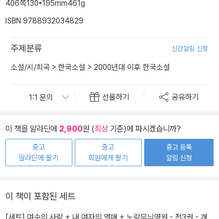
406쪽
130*195mm
461g
ISBN 9788932034829
주제분류
신간알림 신청
소설/시/희곡
>
한국소설
>
2000년대 이후 한국소설
선물하기
공유하기
이 책을 알라딘에
2,900
원 (
최상
기준)에 파시겠습니까?
중고
중고
중고 등록
알라딘에 팔기
회원에게 팔기
알림 신청
이 책이 포함된 세트
[세트] 여수의 사랑 + 내 여자의 열매 + 노랑무늬영원 - 전3권 - 개