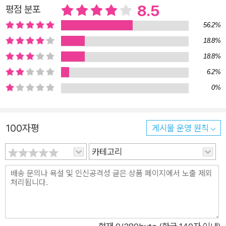
고립된 존재들은 『내 여자의 열매』에서 그토록 갈망하던 세상과
8.5
평점 분포
서로를 서툴게 받아들이려다 어긋나버리고 상처 입는다. 그리고
56.2%
『노랑무늬영원』에 이르러 재생의 의지와 절망 속에서 생명력은
18.8%
더 강하게 타오른다. 존엄해진 존재는 여전히 고통스러워하면서
18.8%
도 마침내 상대를 껴안으려 시도한다. 끝내 돌아가고야 말 어딘가
6.2%
이자, 잎맥을 밀어 올리는 이파리, 회복기에 피어난 꽃, ‘점을 잇
0%
는’ 작업 동안 오롯이 담아내고자 했던 자연스러운 변화와 흐름은
표지에 사용된 사진작가 이정진의 작품과 조화를 이룬다. 한편 변
함없는 것은 한강의 치열한 물음이 아닐까. ‘살고 싶다, 살아야겠
100자평
게시물 운영 원칙
다, 어떻게 살아야 하는가’라는 질문을 놓지 않으며, 인간이라는
존재, 삶과 죽음, 이 세상에 대해서 스물한 편의 소설 내내 묻지만
카테고리
필연적으로 답에 도달할 수 없다. 그러나 파르스름한 불꽃 같은
그 물음 자체가, 물음에서 파생되는 고독의 열기와 세심한 슬픔이
작품 속 그들을 그리고 우리를 사랑하고 살아 있게 하는 힘이 된
다. 변화했으나 변하지 않았으므로, 신중하게 소설들의 배치를 바
꾸었고 몇몇 표현들을 손보았지만 두어야 할 것은 그대로 두었다.