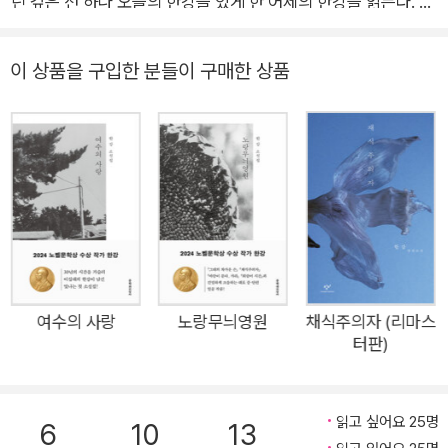
와주신 모든 분들께 머리 숙여 감사드린다. 표지에 사진을 싣게 해주
린 깊은 선 하나 오늘의 한강을 있게 한 어제의 한강을 읽는다. 19
신 이정진 작가님께도 감사드린다.
93년 계간 『문학과사회』 겨울호에 시 「서울의 겨울」 외 4편을 발
표하고 이듬해 『서울신문』 신춘문예에 단편소설 「붉은 닻」이 당
이 상품을 구입한 분들이 구매한 상품
선되어 작품 활동을 시작한 한강이 현재까지 출간한 소설집 전 권
(총 세 권)의 개정판이다. 한국소설문학상(1999), 오늘의 젊은
예술가상(2000), 이상문학상(2005), 동리문학상(2010), 만해
문학상(2014), 황순원문학상(2015), 인터내셔널 부커상(201
6), 말라파르테 문학상(2017), 김유정문학상(2018), 산클레멘
테 문학상(2019), 대산문학상(2022), 메디치 외국문학상(202
3), 에밀 기메 아시아문학상(2024), 노벨문학상(2024) 등을 수
상한 한강은 단단하고 섬세한 문장을 통해 삶의 근원에 자리한 고
독과 아픔을 살피며 지금 이 시대와 공명하고 있다. 한국 최초의
여수의 사랑
노랑무늬영원
채식주의자 (리마스
터판)
노벨문학상 수상 작가 한강이 지금까지 펴낸 소설집은 모두 세
권. 1995년부터 2012년까지, 17년 사이 씌어진 작품들이 담긴
세 권의 책은 2018년에 새로운 옷을 입었다. 빛깔도 판형도 저마
읽고 싶어요 25명
6
10
13
다 달랐던 세 권의 책을 조심스레 이어 하나의 선 위에 두는 작업