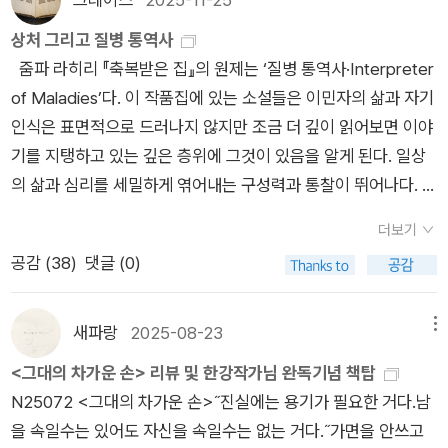
을 한다. 둘 중 한 사람이 죽지 않는 한 영혼할 거라 믿었던 관계
들어가서 주문을 하려고 하자 친구는 극구 말렸다. 친구에게 책은
상처 그리고 질병 통역사
는 그렇게 망가져 버렸다. 육체의 한꺼풀도 극복하지 못하는 나의
도서관에서 빌리는 것이었고 내게는 사는 것이었다. 마침 곁에 둔
줌파 라히리 『축복받은 집』의 원제는 ‘질병 통역사·Interpreter
나약함.[삶이 얼마나 긴 것인지 몰랐던 죄, 몸이 시키는 대로 가지
『디 에센셜 한강』을 건넸다. 이 책이 정말 안성맞춤이라고 생각했
of Maladies’다. 이 작품집에 있는 소설들은 이민자의 삶과 자기
않았던 죄, 분에 넘치는 정신을 꿈꿨던 죄, 분에 넘치는 사랑을 꿈
다. 다시 책을 구매했고 천천히 읽었다. 아니, 게으르게. 나는 한
인식은 표면적으로 드러나지 않지만 조금 더 깊이 읽어보면 이야
꿨던 죄, 자신의 한계에 무지했던 죄, 그리고도 그를 증오했던 죄,
강 작가를 좋아한다. 한강 작가가 무얼 말하는지 중요하지 않았
기를 지탱하고 있는 깊은 층위에 그것이 있음을 알게 된다. 일상
마음 깊은 곳에서부터 가학했던 죄.] P.135어느날 남편이 술에
다. 그냥 그 차분한 슬픔이, 애써 고르고 고른 순수한 언어가 좋았
의 삶과 심리를 세밀하게 엮어내는 구성력과 통찰이 뛰어나다.
잔득 취해 들어온다. 그리고 그 여자와 헤어졌다고 말한다. 그 여
다. 어렵게 다가왔지만 자꾸 그렸다. 어쩌면 그의 소설을 읽을 당
단편들 중「축복받은 집」, 「일시적인 문제」, 그리고 「질병 통역사」
자는 남편의 비밀을 알게 되었고, 그 여자는 나를 존경한다는 말
시 내 감정과 상태가 그러해서 그랬을지도 모른다. 때문에 여전히
더보기
가 내게는 한 주제로 다가왔다. 「질병 통역사」에서 관광 가이드
을 남편에게 남기고 떠난다. 그는 아무도 자신을 사랑해주지 않는
그의 초기 소설을 아낀다. 『디 에센셜 한강』에 수록된 작품은 그
공감 (
38
)
댓글 (0)
카파시 씨가 다스 부부에게서 눈치 챈 것처럼, 이 단편들에 등장
자신의 처지에 대해 비관한다. [나는 얼마나 어리석였나. 그 어리
런 이유로 읽으면서 조금 울컥했고 많이 아팠다. 어떤 면에서 한
하는 부부들에게는 “말다툼, 무관심, 긴 침묵 같은 징후(93p)”를
석음으로 서로를 망쳐면서도 그것을 몰랐나. 그것을 인내라고, 혹
강의 소설은 상실과 애도로 가득한 생을 버티고 견디며 살아가야
보게 된다. 「일시적인 문제」의 '일시적'은 며칠 동안의 일시적인
새파랑
2025-08-23
메뉴
은 연민이라고 부르며 믿었으나, 과연 누구를 위한 인내였나.] P.1
하는 궁극적인 이유가 무엇인지 묻는 것 같다. 아니, 어떻게든 살
정전과 부부 관계의 일시적인 상태를 지시하는 다의성을 띈다. 저
59그날 밤 나는 마지막으로 아기 부처의 꿈을 다시 꾼다. 그런데
<그대의 차가운 손> 리뷰 및 한강작가님 완독기념 책탑
아내야 한다고 말하는 것 같기도 하다. 한강에게 그것은 문학이자
녁 8시부터 한 시간 동안의 단전이 예고된 5일 동안 그들 사이에
그곳에는 아기 부처의 얼굴은 없었고, 아기부처를 이루던 모래알
N25072 <그대의 차가운 손>˝진실에는 용기가 필요한 거다.남
언어였을 것이다. 유일하고 고유한 목소리. 말을 잃은 여자와 시
있었던 무심함과 침묵이 깨진다. 각자가 따로 하던 식사를 함께
들은 부서져 내렸다. 잠에서 깬 나는 옆에 잠들어있는 남편을 본
을 속일수는 있어도 자신을 속일수는 없는 거다.˝가면을 안쓰고
력을 잃는 남자와의 이야기인 『희랍어 시간』을 다시 읽으며 나는
하고, 어둠 속에서 마음에 있는 이야기들을 하기 시작한다. 각자