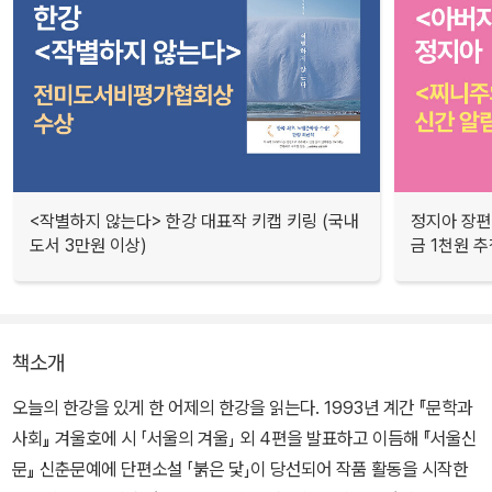
<작별하지 않는다> 한강 대표작 키캡 키링 (국내
정지아 장편
도서 3만원 이상)
금 1천원 
책소개
오늘의 한강을 있게 한 어제의 한강을 읽는다. 1993년 계간 『문학과
사회』 겨울호에 시 「서울의 겨울」 외 4편을 발표하고 이듬해 『서울신
문』 신춘문예에 단편소설 「붉은 닻」이 당선되어 작품 활동을 시작한