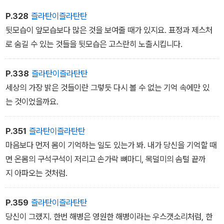
게 하는 거야.
그렇게 수백만의 불행을 만들어내는 도시, 수백만의 피로한 인간들을
P.328
즐라탄이즐라탄탄
뱉어내는 도시에 대한 영화야. 제목은 ‘서울의 겨울’이라고 붙이겠어.
뒷모습이 앞모습보다 많은 것을 보여줄 때가 있지요. 표정과 제스처
겨울뿐인 도시…… 내가 목숨을 걸고 사랑하려 했던 도시를 위한 영화
로 숨길 수 있는 것들을 뒷모습은 고스란히 노출시킵니다.
야.
―「철길을 흐르는 강」에서
P.338
즐라탄이즐라탄탄
세상의 가장 밝은 것들이란 그렇듯 다시 볼 수 없는 기억 속에만 있
는 것이었을까요.
P.351
즐라탄이즐라탄탄
마음보다 먼저 몸이 기억하는 일도 있는가 봐. 내가 당신을 기억할 때
면 온몸의 구석구석이 저리고 손가락 뼈마디, 목덜미의 솜털 끝까
지 아파오는 것처럼.
P.359
즐라탄이즐라탄탄
당신이 그랬지. 한번 해병은 영원한 해병이라는 우스갯소리처럼, 한