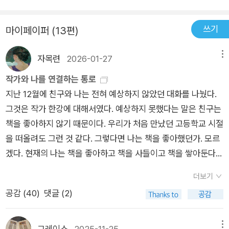
고 싶었을 알몸을 보여줄 만큼 나를 신뢰해준 데 대한 고마움 떼
년부터 2000년까지 쓰인 것으로, 그 때 한강 작가의 나이가 만으
오랫동안 그래왔다는 듯이. 아무도 과장되게 웃거나 짜증 내거나
문에 그를 받아들였다는 편이 옳을 것이다.] P.127그런데, 견딜
로 스물여섯 살부터 서른 사이다. 그 젊은 나이에 벌써 이런 성숙
농을 던지거나 분위기를 바꾸어보려 하지 않습니다. 젓가락을 들
쓰기
마이페이퍼 (13편)
수 있을 줄 알았지만, 상처투성이의 남편의 육체는 내가 감당하기
한 생각을 가졌다는 것이 놀랍고 대단하다. 표제작 <내 여자의
었다 놓는 소리, 후루룩 국 넘어가는 소리, 깍두기나 열무김치를
힘든 것이었다. 연민에서 시작한 사랑이 결혼 후 고통으로 바뀌었
열매>는 한강 작가의 대표작 중 하나인 <채식주의자>와 이어지
씹는 소리 들만이 누구의 것인지 알 수 없게 조용히 섞일 뿐입니
자목련
2026-01-27
메뉴
다. 나의 이런 고통을 말로 표현하지는 않았지만, 남편은 느꼈을
는 내용이라서, <채식주의자>를 읽기 전에 <내 여자의 열매>를
다. (337-338쪽)아무거나 들쑤시거나 캐어내서는 안 돼. 들쑤시
것이다. 내가 남편을 피한다는 사실을, 증오한다는 사실을. 남편
읽어보면 좋겠다.
작가와 나를 연결하는 통로
고 캐어내지 않은 그 뜨거운 불길들이 어느 사이에 열기와 숨막히
은 결국 다른 여자를 만난다, 하지만 나는 그런 사실에 오히려 안
지난 12월에 친구와 나는 전혀 예상하지 않았던 대화를 나눴다.
는 황냄새를 버리고 순연한 빛 덩이로 떠오르도록 하는 거지. 고
도감을 얻는다. 어디서부터 잘못된 걸까?[믿기지 않는 일이었지
그것은 작가 한강에 대해서였다. 예상하지 못했다는 말은 친구는
통이 뷰파인더와 내 몸둥이를 관통해 맑은 슬픔이 되는 절차를 잠
만 나는 그의 흉터 때문에 그를 사랑한다고 생각했고, 이제 그 흉
책을 좋아하지 않기 때문이다. 우리가 처음 만났던 고등학교 시절
자코 바라보기만 하는 거야. 지금 내가 당신을 생각하는 격렬한
터 때문에 그를 혐오하고 있었다. 그의 흉터가 다만 한 겹 얇은 살
을 떠올려도 그런 것 같다. 그렇다면 나는 책을 좋아했던가. 모르
마음이 차츰 슬퍼지고, 애절해지고, 자신도 모르는 사이 성스러워
갖일 뿐이라는 것을 나는 분명하게 알고 있었다. 그러나 그 안다
겠다. 현재의 나는 책을 좋아하고 책을 사들이고 책을 쌓아둔다.
져서, 어느덧 당신으로부터 묵묵히 떠나갈 것처럼. (371쪽)
는 것이 내 마음의 얇은 한겹까지 벗겨내주지는 못했다. ] P.134
친구는 내게 한강의 책 가운데 『소년이 온다』의 내용이 뭐냐고 물
더보기
나는 두번째 아기 부처의 꿈운 꾼다. 이번에 나는 아기 부처의 얼
었다. 대표적인 한강의 소설로 가장 많이 언급되었기에 그랬을 것
공감 (
40
)
댓글 (2)
굴 주변을 진흙으로 덮어버린다. 그러나 아기 부처의 얼굴은 더욱
이다. 솔직하게 그 소설은 읽기 힘들 거라고 답했다. 『작별하지 않
선명하게 살아나서 나를 쳐다본다. 나의 몸이 진흙에 꼬꾸라진다.
는다』도 마찬가지라고. 내가 좋아하는 단편집을 추천했지만 친구
이 꿈은 또 무엇을 의미하는걸까? 나는 결국 남편과 이혼할 결심
는 장편이 좋겠다고 했다. 나는 그 기회를 놓칠 수 없어 알라딘에
그레이스
2025-11-25
메뉴