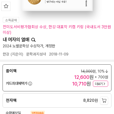
소득공제
전미도서비평가협회상 수상, 한강 대표작 키캡 키링 (국내도서 3만원
이상)
내 여자의 열매
2024 노벨문학상 수상작가, 개정판
한강
(지은이)
문학과지성사
2018-11-09
종이책
14,000
원,
10%
12,600
원
+ 700원
10,710
원
카드최대혜택가
더보기
전자책
8,820
원
수령예상일
양탄자배송