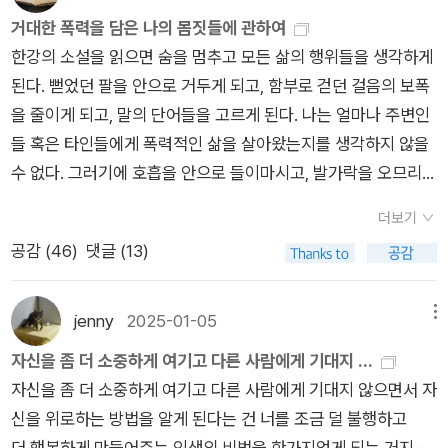
한 것은 없기 때문이다”고 말한다.(『이 작은 책은 언제나 나보다
가진 선이는, 이제 승려가 되어 깨닫는다. 모든 감정에는 육체가
는다』에서는 검은 통나무들 위로 흩어지던 눈발, 흰 새들로 착시
는 말을 해본 적 없었다. 다만 애정을 느낀다고 했다. 그것만이 나
다. 슬픔과 함께 성장하고 살아가는 것이었다. 눈이 되어 사라지
거대한 폭력을 담은 나의 몸짓들에 관하여
할 것임을 헤아리듯이, 소설은 죽음을 만들어낸 어떤 사건에 가까
크다』 92p) 그러니, 소통은 언어의 문제일까? 「축복받은 집」이
있다고, 눈으로 보이는 어떤 것에도 흔들리지 않겠다고.[불빛은
를 일으키는 폭설, 주검 위에 쌓여 녹지 않는 눈, 흰 뼈들, 하얀 앵
에게 정직했기 때문이다.] P.85장운형은 성인이 되면서 조각가
고 말을 잃고 시력을 잃어도 멈출 수 없는 삶은 이어지고 계속된
한강의 소설을 읽으면 숨을 멈추고 모든 삶의 행위들을 생각하게
이 가 파헤쳐 들어가는 대신, 거듭 무명천을 싸듯 하얀 이미지들
란 제목은 산지브와 트윙클의 어두운 미래를 전망하고 있어 역설
제가 불빛인 줄을 알았을까. 붉은 꽃 속에 제가 밝혀져 있었던 것
무새 등으로 밀도 있게 다가오는 흰 색의 이미지에 숨이 막힌다.
가 된다. 그의 분야는 석고를 부어 만드는 라이프캐스팅. 어린 시
다는 당연하고 당연한 삶의 의무에 대한 위로이자 토닥임이었다.
된다. 뻗었던 팔을 안으로 거두게 되고, 함부로 걷던 걸음의 보폭
을 덮어간다. - 해설 | 빛을 향해 가는 식물의 춤_강지희흰 꽃 <하
적이다. 겉으로 요란하게 싸우지도 않고, 자극적인 말이 오고 가
을 알았을까.] P.287=> 이 단편집에서 가장 쓸쓸한 작품이었다.
흰색은 죽음을 상징한다. 차갑고 투명하고 무겁고 두렵다. 이 흰
절 가면을 쓰고 위선적인 삶을 살아간 부모와 외삼촌 때문이었을
거대한 역사의 슬픔을 통해서 한강이 전하고 싶은 게 이런 것이었
을 줄이게 되고, 말의 단어들을 고르게 된다. 나는 얼마나 주변인
이텔 문학관> 1996년 여름 - 수록 작품 발표 지면
지도 않으면서 부부간의 미묘한 어긋남을 섬세하게 그려낸 다른
누군가를 잃은 슬픔을 종교적으로 승화한 작품인데, 불교에 대한
색의 이미지들로 작가는 초혼(招魂) 혹은 진혼(鎭魂)을 하고 있
까? 그는 내면 보다는 껍데기, 특히 손에 집착한다. 그러다가 첫
지 오래전 나의 감각이 되살아났다. 부재로 존재하는 것, 그것이
들 혹은 타인들에게 폭력적인 삶을 살아왔는지를 생각하지 않을
단편들과 달리, 이들의 갈등은 조금 더 요란하다. 신혼인 산지브
전문용어를 모르더라도 그 슬픔과 체념이 잘 전달되었다. 그날 윤
다는 생각이 든다. 이런 분위기나 정서 때문에 낯설고 불편한 순
전시회에서 L이라는 여자를 보게 된다. 100킬로그램의 거구에다
나와 우리를 버티게 만드는 그것이었다. 사라졌다고 사라지는 게
수 없다. 그러기에 호흡을 안으로 들이마시고, 발가락을 오므리고
와 트윙클 이 갈등을 일으키는 것은 언어의 부재도 대화의 단절
이와 함께 바라본 붉은 꽃속에는 무엇이 들어있었을까? 무언가
간들이 있다. 그러나 생각해보면, 죽음들의 상황과 증언을 은폐했
가 타인에게 비호감을 주는 외모였지만 그는 그녀에게, 특히 그녀
아니라고 그래서는 안 된다는 목소리가 들려왔다. 사람의 몸에서
전신을 움츠리는 자신을 상상한다. 아파트 베란다에서 손을 내
때문도 아니다. 오히려 문제의 이유를 외면하는 그들의 마음 때문
가 아름답다고 느끼는 건 그 속에 추억이 담겨져 있기 때문이다.
기에, 이렇게 쓸 수밖에 없다. 반복되는 초혼과 진혼은 어두운 현
의 손에 끌린다. 그리고 그녀에게 자신의 라이프캐스팅 모델이 되
가장 정신적인 곳이 어디냐고 누군가 물은 적이 있지. 그때 나는
더보기
밀어 빗물에 손을 적시던 두 부부. 아파트가 답답해서 살 수 없다
이다. 신혼집에서 발견되는 성상들과 성화 때문에 갈등이 일어나
이 외에도 다 한결같이 여운이 깊게 남는 작품들이었다. 앞으로
실과 역사를 반증하는 것이다. “빛과 따스함의 방향으로 한 걸
달라고 한다. 언제나 타인으로부터 격멸의 시선을 받던 L은 그의
어깨라고 대답했어. 쓸쓸한 사람은 어깨만 보면 알 수 있잖아. 긴
공감 (
46
)
댓글 (13)
고 하는 아내의 “우울질의 피가 흐르는 깡마른 몸뚱이를 더 이상
긴 하지만 그것도 이유도 아니라고 생각한다. 미국에서 어느 정
한달에 한권씩만 한강작가님의 작품을 읽어야 겠다. 두권씩 읽으
음 더 나아가는 소설을 쓰겠다고”, “그 소설을 눈부시게 투명한
호감을 받아들이고 모델이 된다. 이후 그녀는 손 뿐만 아니라 몸
장하면 딱딱하게 굳고 어려우면 움츠러들고 당당할 때면 활짝 넓
참을 수 없어서(『내 여자의 열매』 24p)”, 남편은 두 손에 가득 받
도 지위에 오르고 이제는 아내가 필요하다는 어머니의 말을 듣고,
면 정상적인 생활이 안될거 같다... 하지만...아직 안읽은 한강 작
감각들로 충전하겠다고” 생각한 작가 앞에 막아선 것은 아직 따
까지 석고를 뜨게 된다. [내가 만들어준 고통 속에서 그녀는 울고
어지는 게 어깨지. 당신을 만나기 전, 목덜미와 어깨 사이가 쪼개
고 있던 빗물을 아내의 얼굴에 끼얹으며 짜증을 낸다. 오래전 지
산지브가 트윙클과 결혼하기로 한 것은 그녀가 “적절히 높은 카
jenny
2025-01-05
메뉴
가님 책이 많아서 행복하다.
스하고 투명해 질 수 없는 빽빽한 흰색이라고 할 수 있을까? 망월
있었다. 나에게는 그녀에게 해줄 수 있는 것이 없었다. 기껏 할 수
질 듯 저려올 때면, 내 손으로 그 자리를 짚어 주무르면서 생각하
인에게 들었던 에피소드가 기억났다. 대학생인 딸아이와 가볍게
스트 출신에다 곧 석사 학위를 받게 될(235p)” 자신과 어울린다
자신을 좀 더 소중하게 여기고 다른 사람에게 기대지 ...
동 묘지에 내리던 눈, 꿈속에서 벌판을 채우던 성근 눈. 그것들은
있는 일은, 오히려 석고가 잘 굳을 때까지 고통을 연장시켜주는
곤 했어. 이 손이 햇빛이었으면. 나직한 오월의 바람 소리였으면.
언쟁을 하던 아빠가 손가락으로 말고 있던 쌀알크기의 휴지조각
고 생각했기 때문이다. 그러나 그들의 신혼은 서로가 너무나 다르
자신을 좀 더 소중하게 여기고 다른 사람에게 기대지 않으면서 자
작가를 추적하고 써야할 숙명처럼 다가온다. 꿈은 파도에 휩쓸려
것 뿐이었다. 석고에 파묻힌 그녀의 몸 위로, 마치 그 거대한 흰
처음으로 당신과 나란히 포도(鋪道)를 걸을 때였다. 길이 갑자기
을 던지고 일어났는데, 그게 우연히 딸의 머리에 맞았고, 화가 난
다는 것을 확인하는 시간이었다. 결혼은 자신의 생활 속에 다른
신을 위로하는 방법을 알게 된다는 건 너를 조금 덜 불행하고
쓸려가기 전에 아직 뼈들이 무사할 때 쓰라고 한다. “거대하고 육
더미에 잘못 얹혀진 것처럼 그녀의 조그만 얼굴이 솟아 있었다.
좁아져서 우리 상반신이 바싹 가까워졌지. 기억나? 당신의 마른
아이를 달래느라 오래 걸렸다고 했다. 쌀알 만 한 휴지조각이고
성격과 태도, 생활 습관 등 나와 부딪힐 가능성을 가진 타인을 들
더 행복하게 만들어주는 인생의 비법을 한가지얻게 되는 거지.-