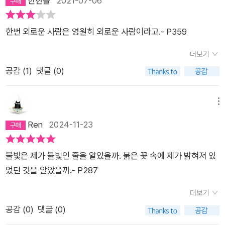
한한슬
2021-07-06
것, 의무와 책임과 방기, 진실과 거짓 따위가 내 눈앞에서 경계선
만 그래도 함께 갈수는 없었던 걸까? 그들을 헤어지게 한 것은 무
선이는 윤이에게 무슨 일이 생겼는지, 왜 하필 윤이에게 그런 일
을 무너뜨려갔다. 나는 그 혼란에 더 이상 놀라거나 당혹스러워하
엇이었을까? 사람이 함께 간다는건 그만큼 어렵다. 서로 사랑한
이 생겼는지 궁금해 했다. 이후에도 선이에게는 이해하기 힘든,
지 않았다. 다만 잠자코 바라보았다. 그 간격이 나를 구해주었다.
한번 외로운 사람은 영원히 외로운 사람이라고.- P359
다 해도 말이다.3. 아기 부처나는 어느날 아기 부처의 꿈을 꾼다.
납득하기 어려운 일들이 계속해서 일어났고, 결국 선이는 속세를
(135쪽)낯선 사람이 마음을 비집고 들어오는 데에는 잠깐의 시
그 아기부처는 불상이 아니었다. 내 자신의 손으로 주물러서 만들
등지는 선택을 한다. 그러나 속세를 등진다는 것이 이해할 수 없
더보기
간이 소요될 뿐이라는 것을 그는 처음 알았다. (197쪽)재미있는
어진 얼굴이 아기 부처의 얼굴이었다. 나는 아기부처의 얼굴을 주
는 세상사에 대한 고민을 포기한다는 뜻일까.내가 보기에 선이가
공감 (
1
)
댓글 (0)
책을 읽다 보면 모든 것이 사라지고 책과 읽는 사람만 남듯이, 그
무르지만 내가 생각했던 인자한 얼굴은 만들어지지 않고, 빚으면
속세를 등지고 불자의 삶을 걷기로 한 것은 이해할 수 없는 세상
는 오로지 혼자서 세계와 마주해 있다. 그 순간 세계는 광활하지
빚을수록 눈초리는 더 날카로워졌다. 그리고 잠에서 깨어났다. 아
사에 대한 고민을 포기하겠다는 뜻이 아니라 이해할 수 없다는 사
도 복잡하지도 불가해하지도 않다. 손아귀에 잡히는 말랑말랑한
메뉴
기 부처 꿈은 무엇이었을까? 주인공인 나에게는 남펀이 있다. 남
실을 받아들이고 그것을 정면으로 직시하기로 결정한 것이다. 마
육체처럼 그를 응시하고 있다. (236쪽)가부좌를 틀고 앉아 있는
Ren
2024-11-23
편은 뉴스 아나운서였고 누구나 다 아는 유명인이었다. 그런 남편
찬가지로 남들이 보기에는 정상적, 보편적, 일반적으로 여겨지는
동안 그는 그의 몸속에 미처 상상 못 했던 기억들이 들어 있었던
에게는 아무도 모르는 비밀이 있는데, 바로 얼굴과 목을 제외하고
삶에서 벗어나는 선택을 하는 사람은 어려움을 극복할 용기가 없
것을 알게 되었다. 모든 감정에 육체가 있다는 것도 알게 되었다.
는 온 몸에 화상을 입어 큰 흉터가 있다는 것이다. 화려한 것을 싫
는 사람이 아니라 어려움을 인정하고 그것에 정면으로 맞서는 선
불빛은 제가 불빛인 줄을 알았을까. 붉은 꽃 속에 제가 밝혀져 있
후회나 슬픔, 분노는 물론 사소하고 자질구레해 보이는 감정들에
어하는 평범한 나는 남편과 결혼할 생각이 없었다. 하지만 남편이
택을 하는 사람이다. 몸에 치료할 수 없는 멍이 생기면 억지로 가
었던 것을 알았을까.- P287
까지 구체적인 생김새와 감각이 있었다. (283-284쪽)그것이 어
아무에게도 밝히지 않은 상처를 나에게만 보여준 순간 그와의 결
리는 대신 멍이 있어도 괜찮은 삶을 스스로 택하는 사람이다. 거
떤 여행이었든, 장기간의 여행이 끝난 뒤 식당에 둘러앉은 일행은
더보기
혼을 결심한다. [나는 그의 흉터와 용기를 함께 받아들이기로 했
짓으로 결혼 생활을 지키는 대신 마음이 변했다는 사실을 인정하
대체로 말이 없습니다. 여행을 시작하던 때의 크고 작은 흥분과
공감 (
0
)
댓글 (0)
다. 아니, 바로 그 흉터가 나에게 안겨준 충격 때문에, 평생 숨기
고 그 결과를 받아들이는 사람이다.이 책에 실린 단편들은 1996
두려움 들은 더 이상 남아 있지 않지요. (중략) 마치 산다는 일이