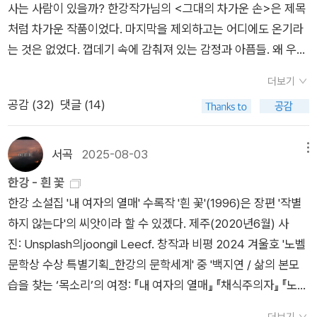
다. 남편의 흉터에 내 손을 뻗어서 어루만진다. 그리고 내 안에 있
사는 사람이 있을까? 한강작가님의 <그대의 차가운 손>은 제목
조마조마했다. 아름답게 보이기만 했던 소설이 아니었다. 처음 읽
의 추억과 가벼운 이야기들로 시작하여, 자신의 약점들 그리고 죄
던 남편에 대한 증오가 이제 사라진것을 느낀다. 나는 남편의 유
처럼 차가운 작품이었다. 마지막을 제외하고는 어디에도 온기라
는 기분이었다. 처음 읽는 기분이 맞을지도 모른다. 한순간 그 삶
의식에 대한 고백들이 이어지고, 그들 부부관계는 회복되는 듯 보
자차를 준비한다. => 이 단편집에서 제일 좋았던 작품이다. 연민
는 것은 없었다. 껍데기 속에 감춰져 있는 감정과 아픔들. 왜 우리
이 깨질 것 같아서, 무너져내릴 것만 같아서. 그들이 겪는 상실과
인다. 단전이 끝난다는 통보가 전해지고 슈쿠마는 아쉬운 마음으
이 사랑이 되었다가 증오가 될때까지 주인공은 남편과의 거리를
는 상처를 받고 상처를 줄 수 밖에 없는 걸까.이 작품의 주인공은
고통을 나는 알 수 없으니 느낄 수 없고 말할 수 없다. 그들이 바
로 저녁 식사를 준비한다. 그들의 관계는 이전으로 돌아갈까? 불
더보기
두고 방관했지만, 결국 깨닫는다. 문제는 남편의 흉터가 아니라,
조각가 장운형이다. (한강 작가님의 작품에는 작가나 미술가 등
라는 간절함이 나의 그것과 비교할 수 없는 것이라서. 절망의 순
을 켜고 쇼바는 자신의 진심을 전하고, 슈쿠마는 이제까지 감춰왔
공감 (
32
)
댓글 (14)
남편의 육체가 아니라, 바로 나였다고, 내 마음이었다고. 아기 부
예술가가 자주 나오는데, 다 우울한 사람들이다. 이러다 특정 직
간을 지나왔다고 여겼지만 여전히 절망의 시간을 살고 있다는 게
던 진실을 전한다. 다시 불을 끄고, 알게 된 진실때문에 눈물을 흘
처의 얼굴은 내 마음에 쌓여있던 증오였다.증오를 극복하는 것도,
업군에 대한 편견이 생길지도 모르겠다...) 액자식 소설이지만 장
부끄러웠다. 말을 잃은 그녀가 시력을 잃은 희랍어 강사의 집으로
리는 그들은 5일 동안 회복된 듯한 그 관계를 지켜낼 수 있을까?
다시 시작할 수 있는 것도, 상대방을 구원하는 것도 결국 내 마음
운형이 실종되기 전에 남긴 글이 이 소설의 뼈대라고 할 수 있다.
돌아와 그를 위해 안경점에 가려는 마음에 안도했다. 그것은 당연
서곡
2025-08-03
메뉴
왜 서로의 얼굴을 보면서 진심을 전할 수 없을까? 긴 침묵으로
가짐이다. 극복하는게 쉽지는 않겠지만, 갈등은 영원할 수 없다.
그는 부모님의 무관심과 위선 때문에 불행한 어린시절을 보낸다.
한 마음이 아니었기에. 이상한 일이었다. 과거에 옮겨 적었던 문
한강 - 흰 꽃
이어져 오던 갈등상태의 원인은 무엇일까? 단지 불행한 사건과
긴 겨울을 이겨낸다면 봄은 반드시 올 것이다.4. 붉은 꽃 속에서
어머니는 자식에 대한 사랑 보다는 주위 시선을 더 의식해서 타인
장은 보이지 않았다. 오롯이 두 사람의 실루엣만 내게 들어왔다.
한강 소설집 '내 여자의 열매' 수록작 '흰 꽃'(1996)은 장편 '작별
환경의 문제였을까? 언어는 소통을 위한 것이 아니었나? 말이 없
주인공인 선이는 어린시절 가족과 함께 절에 가서 연등회를 본다.
에게는 밝은 모습을 보여주지만 자식들에게는 차갑기만 했다. 아
그들의 움직임, 사소한 떨림, 귀 기울이고 놓치지 않으려 안간힘
하지 않는다'의 씨앗이라 할 수 있겠다. 제주(2020년6월) 사
어도 상대방의 마음을 짐작할 수 있는데, 그러면 그 헤아려지는
그때 선이른 일곱살, 동생 윤이는 네살이었다. 그 연등회에서 선
버지도 마찬가지 였다. 돈을보고 어머니와 결혼했으면서도 타인
을 쓰는 몸짓. 그런 기분은 단편소설 「회복하는 인간」과 「파란 돌」
진: Unsplash의joongil Leecf. 창작과 비평 2024 겨울호 '노벨
마음은 언어보다는 안아줌으로 위로할 수 있는 것은 아닌가? 자
이와 윤이는 많은 인파속에서 엄마 일행을 놓치고, 나중에 엄마에
들에게는 언제나 존경받고 위엄있는 모습을 보이려고 했으며, 타
을 읽을 때도 다르지 않았다. 그러니까 그의 소설을 제대로 읽은
문학상 수상 특별기획_한강의 문학세계' 중 '백지연 / 삶의 본모
신의 상처에만 시선과 마음을 쏟는 우리는 원래부터 외로운 존재
게 혼난다. 그럼에도 선이는 윤이와 함께 바라본 붉은 연등과 사
인들 앞에서는 가족에 대한 사랑을 보여주지만 실제로는 사랑이
적이 없었다. 그게 맞았다. 「회복하는 인간」을 읽으면서 이런 내
습을 찾는 ‘목소리’의 여정: 『내 여자의 열매』 『채식주의자』 『노랑
가 아닐까? 하는 질문들이 이어졌다. 평일에는 ‘질병 통역사’를
미니(예비승려)를 마음 깊은 곳에 새긴다.[그때 그는 자신이 언젠
없었다. 여기에 외삼촌이란 사람도 그에게 영향을 미친다. 외삼촌
용이었던가. 나는 「회복하는 인간」을 「노랑무늬영원」으로 기억하
무늬영원』 읽기'에 단편 '흰 꽃'이 거론된다.* 문학동네 '작별하지
하고 있는 여행 안내인에게 오래된 죄의식의 문제를 고백하는 낯
가 일 년에 하루뿐인 초파일을 아쉬워했던 것을 기억했다. 하지만
은 이런 위선적인 아버지를 뱀 같은 놈이라고 알아보고 아버지를
고 있었다. 육체적 고통 따위는 아무런 문제도 아니라는 마음. 그