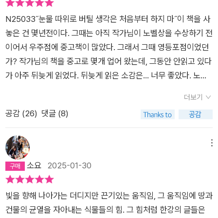
N25033˝눈물 따위로 버틸 생각은 처음부터 하지 마˝이 책을 사
놓은 건 몇년전이다. 그때는 아직 작가님이 노벨상을 수상하기 전
이어서 우주점에 중고책이 많았다. 그래서 그때 영등포점이었던
가? 작가님의 책을 중고로 몇개 업어 왔는데, 그동안 안읽고 있다
가 아주 뒤늦게 읽었다. 뒤늦게 읽은 소감은... 너무 좋았다. 노벨
상 후광효과가 아니더라도 완전 최고였다.이렇게 슬픔으로만 꽉
더보기
채워진 작품이 가능한건가, 이렇게 감정의 높낮이가 없이 계속 높
공감 (
26
)
댓글 (8)
은 밀도의 우울로 글을 쓰는게 가능한건가. 내가 우울한걸 좋아하
긴 하지만, 한강 작가님의 우울은 내가 소화하기에는 너무 깊다는
생각이 든다. 하지만... 그럼에도 불구하고... 한강 작가님의 작품
메뉴
은 계속 읽고 싶어진다. 이 책은 한강 작가님의 세 단편집 중 두번
소요
2025-01-30
째로 엮은 단편집으로, 총 여덟편의 단편들이 수록되어 있는데,
어느 하나 빠지는 작품 없었다. 한편 한편 너무 무겁고 여운이 깊
빛을 향해 나아가는 더디지만 끈기있는 움직임, 그 움직임에 땅과
게 남아서 연속해서 읽기가 쉽지 않았다. 그래서 다 읽는데 오래
건물의 균열을 자아내는 식물들의 힘. 그 힘처럼 한강의 글들은
걸렸다. 다 좋았지만 그 중 몇가지 인상적인 단편들을 소개해 보