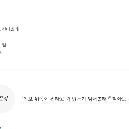
 칸타빌레
 말
보
문장
"악보 위쪽에 뭐라고 써 있는지 읽어볼래?" 피아노
2