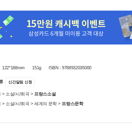
122*188mm
151g
ISBN : 9788932035000
류
신간알림 신청
서
>
소설/시/희곡
>
프랑스소설
서
>
소설/시/희곡
>
세계의 문학
>
프랑스문학