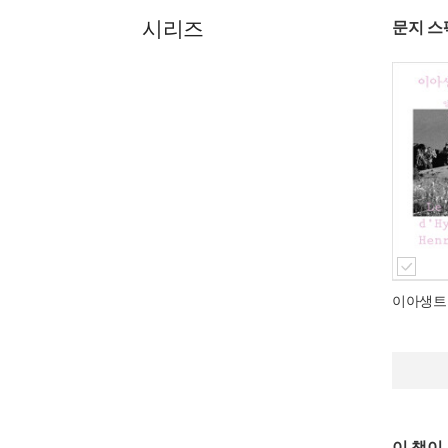
시리즈
문지 스
이아생트
이 책이