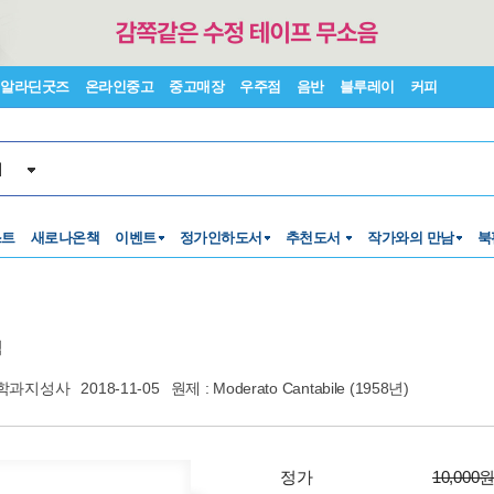
알라딘굿즈
온라인중고
중고매장
우주점
음반
블루레이
커피
서
스트
새로나온책
이벤트
정가인하도서
추천도서
작가와의 만남
북
럼
학과지성사
2018-11-05
원제 : Moderato Cantabile (1958년)
정가
10,000