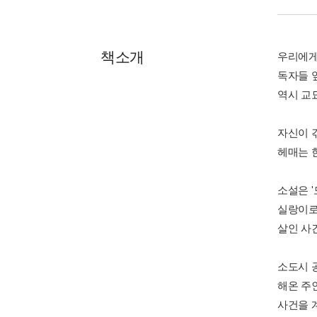
책소개
우리에게
독자들 
역시 교
자신이 
헤매는 
소설은 
실랑이로
살인 사
소도시 
해온 주
사건을 