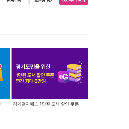
전체선택
보관함 담기
장바구니 담기
간
경기컬처패스 1만원 도서 할인 쿠폰
삼성카드가 쏜다! 알라