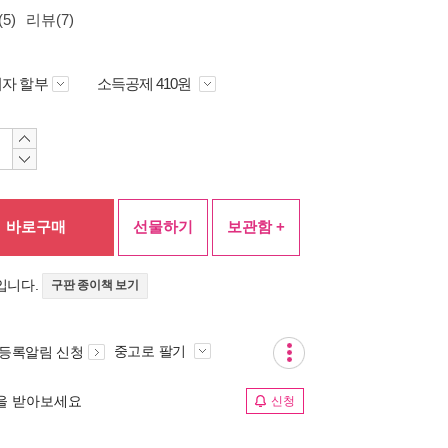
5)
리뷰(7)
자 할부
소득공제 410원
바로구매
선물하기
보관함 +
입니다.
구판 종이책 보기
중고로 팔기
 등록알림 신청
림을 받아보세요
신청