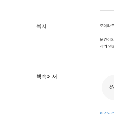
목차
모데라토
옮긴이의
작가 연
책속에서
첫
P. 41~4