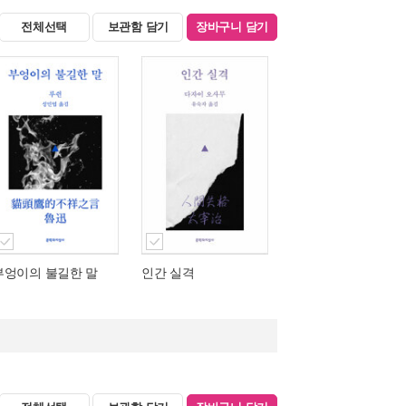
전체선택
보관함 담기
장바구니 담기
부엉이의 불길한 말
인간 실격