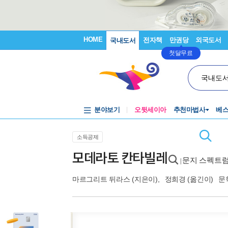
HOME
전자책
만권당
외국도서
국내도서
첫달무료
국내도
분야보기
오뒷세이아
추천마법사
베
소득공제
모데라토 칸타빌레
문지 스펙트
|
마르그리트 뒤라스
(지은이),
정희경
(옮긴이)
문