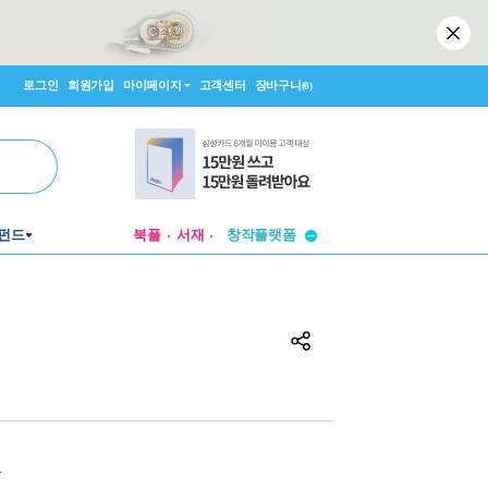
로그인
회원가입
마이페이지
고객센터
장바구니
(0)
투비컨티뉴드
펀드
북플
서재
창작플랫폼
투비컨티뉴드
원