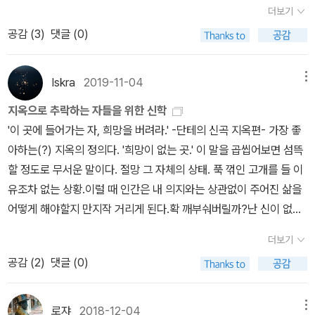
운다니!' 하지만 그 기대가 꺾이기까진 그리 오랜 시간이 걸리지 않았
2%a45/
더보기
그러나 매우 작은 우리 땅뙈기에서도 나무를 품고 새를 맞이하는 길
습니다.⠀아니 무슨 책이 그렇게 두꺼운지요. 러시아 특유의 긴 이름
공감 (
3
)
댓글 (0)
을 새삼스레 배우고 새록새록 누린다.돈가뭄이라 할 만큼 살림돈은
은 또 어떻구요. 더구나 그 당시엔 전역 직후라 그런지 약간 들떠있는
여태 바닥을 쳤다. 바닥치는 살림돈을 즐겁고 기쁘게 이었기에 “가난
상태였습니다. '정신병동의 셰익스피어', '영혼의 심연을 파헤친 잔인
이웃이 짓는 살림”을 나란히 느끼고 살피는 마음과 눈길을 차분히 돌
한 천재'라고 불리는 그를 만나기에 준비가 안 돼 있던 상태였던 것 같
Iskra
2019-11-04
메뉴
보면서 다독이는 손길을 익힐 만했구나 싶다. 돈가뭄인 가난살림이기
아요.⠀대학을 졸업하고 나서야 삶에 대한 질문들이 저를 찾아왔습니
지옥으로 추락하는 자들을 위한 신학
에 “이웃한테 돈을 베푸는 길”은 거의 못 하면서 “이웃이 베푸는 돈을
다. 신학과 철학 사이에서 갈팡질팡하며 이것이냐 저것이냐를 고민했
'이 곳에 들어가는 자, 희망을 버려라.' -단테의 신곡 지옥편- 가장 좋
받는 길”을 언제나 누린다. ‘주는 보람’ 못지않은 ‘받는 보람’을 생각
던 시간이었습니다. 그때 우연히 이 책을 만났습니다. 겉보기엔 크기
아하는(?) 지옥의 정의다. '희망이 없는 곳.' 이 말을 곱씹어보면 섬뜩
해 볼 수 있다.가멸차게 살면서도 지을 수 있다. 가멸찬 집안이어도 얼
도 작고 분량도 많지 않습니다. 문고판 비슷한 판형에 페이지는 190
할 정도로 무서운 말이다. 절망 그 자체의 상태. 푹 꺾인 고개를 들 이
마든지 사랑을 지을 만하다. 가난하게 살면서도 지을 수 있다. 가난한
쪽이 채 되지 않습니다.⠀그러나 제겐 그 어떤 두터운 책보다 강한 울
유조차 없는 상황.이럴 때 인간은 내 의지와는 상관없이 주어진 삶을
집안이어도 얼마든지 사랑을 지을 만하다. 돈이 있느냐 없느냐는 하
림을 전달해줬던 책입니다. 이 책을 읽고 나서 그 두터운 도스토예프
어떻게 해야할지 만지작 거리게 된다.확 깨부숴버릴까?난 신이 없는
나도 안 대수롭다. 돈이 많기에 책을 신나게 오래오래 사읽지 않는다.
스키의 책들이 짧게 느껴지기 시작했습니다. 제가 지옥으로 떨어지고
인간의 실존이 바로 이런 상태라고 생각한다. 이런 이야기에 누군가
돈이 없기에 책을 신나게 오래오래 못 읽거나 못 사지 않는다. 마음에
있던 사람이라 그랬을까요?첫 부분만 이곳에 옮겨봅니다. 이 책이 당
더보기
는 자신은 신을 믿지 않지만 지옥에 있지 않다고 말할 수도 있다. 실제
씨앗을 꿈빛으로 심기에, 책을 신나게 오래오래 사읽으면서 새롭게
신을 선택하길 바라봅니다. '한때 야생의 삶을 살았으나 안전한 현실
공감 (
2
)
댓글 (0)
로 신이 없어도 돈, 명예, 사랑 등 여러 행복의 요소들로 삶을 알차게
이 마음을 가꾼다. 마음에 씨앗을 사랑으로 심어서 돌보기에, 아이와
에 길들여진 새 한 마리가 갑자기 자기 머리 위에서 자기와 똑같은 야
채워가는 듯한 사람들이 많다. 그러나 그 모든 것들이 소용없는 순간,
나란히 걸어가면서 이 보금자리를 보금숲으로 일구는 손길을 일으킨
생 새의 날갯짓 소리를 듣고는 자기도 모르는 사이에 날개를 퍼덕이
바로 죽음이 우리를 인생의 끝에서 기다리고 있다는 사실을 기억해보
다. 2025.2.27.ㅍㄹㄴ※ 글쓴이숲노래·파란놀(최종규) : 우리말꽃(국
로쟈
2018-12-04
메뉴