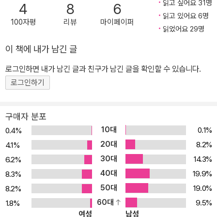
이다.” _칼 바르트 칼 바르트의 《로마서》에 결정적인 영향을 준 바로
읽고 싶어요 31명
4
8
6
그 책 도스토옙스키 소설 속에서 찾은 새로운 신학의 가능성 고통과
읽고 있어요 6명
100자평
리뷰
마이페이퍼
용서와 희망의 변증법을 치열한 언어로 짚어낸 현대신학의 고전 러시
읽었어요 29명
아 대문호의 문학과 신학이 하나로 융해되는 거대한 용광로를 보여주
이 책에 내가 남긴 글
는 투르나이젠의 책 《도스토옙스키, 지옥으로 추락하는 이들을 위한
로그인하면 내가 남긴 글과 친구가 남긴 글을 확인할 수 있습니다.
신학》이 포이에마에서 출간되었다. 현대신학의 흐름을 바꾸는 데 조
용하지만 묵직하게 기여했던 이 책은 1921년 스위스의 목회신학자
로그인하기
투르나이젠이 아라우 대학생 총회에서 발표했던 내용을 정리하여 같
은 해에 독일에서 출간한 것이다. 당시 30대 초반의 젊은 목사였던
구매자 분포
투르나이젠은 신과 인간의 경계를 지우려는 신학이 야기한 위기를 극
10대
0.1%
0.4%
복할 가능성을 도스토옙스키의 소설 속에서 찾았다. 이 저작은 당시
20대
8.2%
4.1%
독일어권 신학에서 아직 낯선 이름이었던 도스토옙스키를 발견케 했
30대
14.3%
6.2%
으며, 현대신학의 이정표가 된 칼 바르트의 《로마서》가 타오르게 하
40대
19.9%
8.3%
는 불쏘시개가 되었다. 이 책의 메시지는 《로마서》 제2판의 중요한
50대
19.0%
8.2%
갈피마다 고스란히 남아 있으며, 또한 《로마서》의 방대한 사유와 해
60대
9.5%
1.8%
석이 이 얇은 책에 오롯이 담겨 있다. 인간의 종교심·문화·역사·윤리가
여성
남성