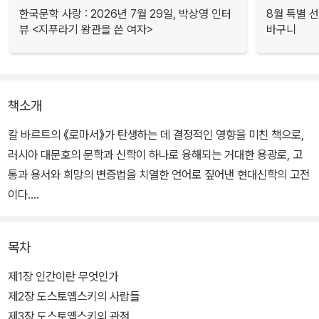
한국문학 사랑 : 2026년 7월 29일, 박상영 인터
8월 특별 선
뷰 <지푸라기 왕관을 쓴 여자>
바구니
책소개
칼 바르트의 《로마서》가 탄생하는 데 결정적인 영향을 미친 책으로,
러시아 대문호의 문학과 신학이 하나로 융해되는 거대한 용광로, 고
통과 용서와 희망의 변증법을 치열한 언어로 짚어낸 현대신학의 고전
이다.
1921년 스위스의 목회신학자 투르나이젠은 신과 인간의 경계를 지우
목차
려는 신학이 야기한 위기를 극복할 가능성을 도스토옙스키의 소설 속
에서 찾았다. 이 저작은 당시 독일어권 신학에서 아직 낯선 이름이었
제1장 인간이란 무엇인가
던 도스토옙스키를 발견케 했으며, 칼 바르트의 《로마서》가 타오르게
제2장 도스토옙스키의 사람들
하는 불쏘시개가 되었다.
제3장 도스토옙스키의 관점