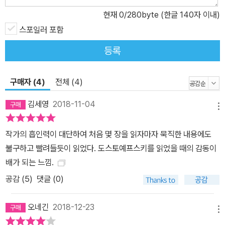
저 너머에 있는 완전한 무언가를 가리키는 존재가 된다. 이렇게 죄 안
현재
0
/280byte (한글 140자 이내)
에서 자신을 재발견하고 다른 사람들과 ‘죄의 연대’를 이룰 때 죄 안에
서, 죄와 더불어 사랑하시는 하나님의 용서와 구원이 임한다. 도스토
스포일러 포함
옙스키 소설 속 인물들의 서사와 함께 이루어지는 투르나이젠의 논증
등록
을 따라가다 보면 저 멀리서 형형히 비추어 오는 구원의 빛이 보인다.
인간이 지닌 역설성과 복잡성을 이해하는 투르나이젠의 신학은 단순
구매자 (4)
전체 (4)
하고 거짓된 희망의 언어로 위로하지 않는다. 그는 우리가 세속적인
만족뿐만 아니라 정신적 실존의 확실함, ‘기적의 하나님’까지도 포기
김세영
2018-11-04
메뉴
하고 인생의 짐을 진 채 고통 속에 머물러야 함을 이야기한다. 하지만
동시에 그는 금욕적인 순교자의 삶이 아니라 인생이 매 순간 보여주
작가의 흡인력이 대단하여 처음 몇 장을 읽자마자 묵직한 내용에도
는 것에 대해 온전히, 열정적으로 자신을 내던지며 분노와 부끄러움
불구하고 빨려들듯이 읽었다. 도스토예프스키를 읽었을 때의 감동이
과 환호성으로 대응하는 어린아이 같은 삶을 살 것을 요청한다. 독자
배가 되는 느낌.
들은 이 책을 읽으면서 기꺼이 죄인이 되고 어린아이가 되어, 그 어느
공감 (
5
)
댓글 (0)
때보다 자유로워질 것이다. 20세기 유럽에서 탄생한 ‘우정의 저작’ 2
1세기 한국에서 두 신학자의 우정으로 다시 태어나다 아직 우리에게
오네긴
2018-12-23
잘 알려지지 않은 에두아르트 투르나이젠(1888~1974)은 현대신학
메뉴