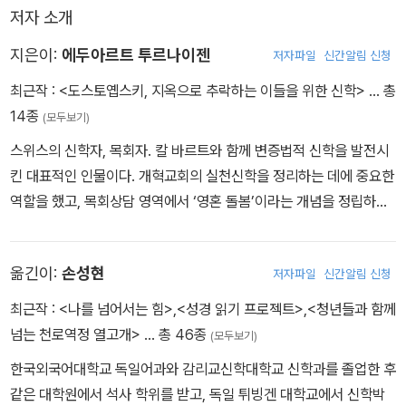
저자 소개
에 한 위대한 러시아 작가를 기가 막히게 해석해낸 창조적인 작품을
읽는 즐거움부터 만끽하기 바란다.
지은이:
에두아르트 투르나이젠
저자파일
신간알림 신청
최근작 :
<도스토옙스키, 지옥으로 추락하는 이들을 위한 신학>
… 총
14종
(모두보기)
스위스의 신학자, 목회자. 칼 바르트와 함께 변증법적 신학을 발전시
킨 대표적인 인물이다. 개혁교회의 실천신학을 정리하는 데에 중요한
역할을 했고, 목회상담 영역에서 ‘영혼 돌봄’이라는 개념을 정립하여
이론적인 단초를 놓았다. 약 50년 동안 목회와 신학 연구를 병행하였
고 강의와 연구, 저술을 통해 목회 현장과 교단을 부단히 연결하는 작
옮긴이:
손성현
저자파일
신간알림 신청
업을 했다. 1888년 스위스 발렌슈타트에서 태어나 목사 집안에서 자
랐다. 바젤에서 신학을 공부하고 마르부르크대학교에서 수학했으며,
최근작 :
<나를 넘어서는 힘>
,
<성경 읽기 프로젝트>
,
<청년들과 함께
종교사회주의 운동에 관여하기도 했다. 1913년부터 1927년까지 로
넘는 천로역정 열고개>
… 총 46종
(모두보기)
이트빌과 브뤼겐에서 목회했다. 칼 바르트와 함께 변증법적 신학을
한국외국어대학교 독일어과와 감리교신학대학교 신학과를 졸업한 후
소개하는 〈시간과 시간 사이〉〈오늘의 신학적 실존〉을 간행했다. 192
같은 대학원에서 석사 학위를 받고, 독일 튀빙겐 대학교에서 신학박
7년부터 1959년까지 스위스 바젤 대성당의 수석 목사로 일했고, 그