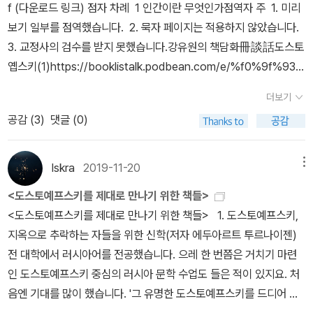
f (다운로드 링크) 점자 차례 1 인간이란 무엇인가점역자 주 1. 미리
대로 안 떠오르면 다시 책집마실을 할 적에 “살 만한 주머니가 못되는
보기 일부를 점역했습니다. 2. 묵자 페이지는 적용하지 않았습니다.
탓에 서서읽기를 하는 책”을 되읽고 거듭읽었다. 비록 곁에 둘 수 없
3. 교정사의 검수를 받지 못했습니다.강유원의 책담화冊談話도스토
는 책이라 하더라도 마음에는 늘 두려고 곱읽기에 새겨읽기를 했다.
옙스키(1)https://booklistalk.podbean.com/e/%f0%9f%93-
가멸살림이라면 그냥 곁에 쟁이면 되니까 그때그때 읽기는 하더라도
%96%eb%8f%84%ec%8a%a4%ed%86%a0%ec%98%9
곱곱으로 읽는다거나 겹겹으로 새기는 버릇을 안 들였거나 아주 나중
더보기
9%ec%8a%a4%ed%82%a41/도스토옙스키(2)https://bookli
에서야 들였을 수 있다. 게다가 가난살림인 터라 늘 걸었다. 길삯까지
공감 (
3
)
댓글 (0)
stalk.podbean.com/e/%f0%9f%93-%96%eb%8f%84%e
책값으로 탈탈 털었으니 한나절은 가볍게 걸었는데, 걷는 동안에 마
c%8a%a4%ed%86%a0%ec%98%99%ec%8a%a4%ed%
을빛을 헤아리기도 하고, 책을 읽기도 하고, ‘걷는쓰기(걸으면서 글쓰
82%a42/도스토옙스키(3)https://booklistalk.podbean.com/
Iskra
2019-11-20
메뉴
기)’를 익혔다.가멸살림으로 살았다면, 걷는읽기는커녕 걷는쓰기조차
e/%f0%9f%93-%96%eb%8f%84%ec%8a%a4%ed%86%
할 까닭이 없었겠지. 가멸살림이었다면 걸을 일이 드물었을 테니, 작
<도스토예프스키를 제대로 만나기 위한 책들>
a0%ec%98%99%ec%8a%a4%ed%82%a43/도스토옙스키
은마을을 끝없이 걷고 또 걸으면서 철마다 새롭게 피어나는 빛을 못
<도스토예프스키를 제대로 만나기 위한 책들>⠀1. 도스토예프스키,
(4)https://booklistalk.podbean.com/e/%f0%9f%93-%9
보았으리라 느낀다. 가난살림이었기에 시골로 보금자리를 옮기지 않
지옥으로 추락하는 자들을 위한 신학(저자 에두아르트 투르나이젠)⠀
6%eb%8f%84%ec%8a%a4%ed%86%a0%ec%98%99%
았다. 곁님과 아이들이 하루내내 누릴 푸른빛을 헤아리며 시골로 삶
전 대학에서 러시아어를 전공했습니다. 으레 한 번쯤은 거치기 마련
ec%8a%a4%ed%82%a44/도스토옙스키(5)https://booklist
자리를 옮겼다.가멸살림이었다면 땅을 넉넉히 장만했을 테고, 아마
인 도스토예프스키 중심의 러시아 문학 수업도 들은 적이 있지요. 처
alk.podbean.com/e/%f0%9f%93-%96%eb%8f%84%ec%
멧숲도 너끈히 장만했겠지. 이때에는 이때대로 푸근하며 느긋하게 살
음엔 기대를 많이 했습니다. '그 유명한 도스토예프스키를 드디어 배
8a%a4%ed%86%a0%ec%98%99%ec%8a%a4%ed%8
았을 텐데, 가난살림으로 시골집을 얻느라 우리 땅뙈기는 매우 작다.