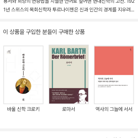
용서와 희망의 변증법을 치열한 언어로 짚어낸 현대신학의 고전. 192
00), 『공적 복음과 공공신학』(공저, 킹덤북스), 『인간론』(공저, 대한
1년 스위스의 목회신학자 투르나이젠은 신과 인간의 경계를 지우려
기독교서회), The Spirit of God and the Christian Life(Fortres
는 신학이 야기한 위기를 극복할 가능성을 도스토옙스키의 소설 속에
s Press), Wiley Blackwell Companion to Karl Barth(공저, Wil
서 찾았다. 이 저작은 당시 독일어권 신학에서 아직 낯선 이름이었던
ey-Blackwell), Human Dignity in Asia(공저, Cambridge Univ
이 상품을 구입한 분들이 구매한 상품
도스토옙스키를 발견케 했으며, 칼 바르트의 《로마서》가 타오르게 하
ersity Press) 등이 있으며, 『예배, 공동체, 삼위일체 하나님』(IVP),
는 불쏘시개가 되었다. 이 책의 메시지는 《로마서》 제2판의 중요한
『철학자들의 신』(도서출판100), 『예수와 창조성』(한국기독교연구
갈피마다 고스란히 남아 있으며, 또한 《로마서》의 방대한 사유와 해
소, 알맹e)을 우리말로 옮겼다.
석이 이 얇은 책에 오롯이 담겨 있다. 인간의 종교심·문화·역사·윤리가
아니라 하나님의 은혜와 말씀으로부터 시작하는 신학, 죄와 용서의
긴장을 잃지 않는 신학을 통해 지옥을 살아가는 이들에게 진실된 위
로를 전하며 백 년이 지난 지금까지도 커다란 울림을 전한다. 도스토
옙스키를 읽었던 독자라면 깊이 있는 신학적 관점에서 작품을 재해석
하는 재미를 느낄 것이고, 소설을 읽지 않았던 독자라면 도스토옙스
바울 신학 크로키
로마서
역사의 그늘에 서서
키의 작품을 핵심부터 맛보게 될 것이다. 울어라, 위안을 찾지 말고!
죄인·광인·백치만이 볼 수 있는 빛, 절망이라는 구원에 관하여 “투르
나이젠의 발견이 없었다면 나는 《로마서》의 초고를 쓸 수 없었을 것