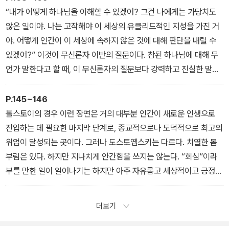
“내가 어떻게 하나님을 이해할 수 있겠어? 그건 나에게는 가당치도
않은 일이야. 나는 고작해야 이 세상의 유클리드적인 지성을 가진 거
야. 어떻게 인간이 이 세상에 속하지 않은 것에 대해 판단을 내릴 수
있겠어?” 이것이 무신론자 이반의 질문이다. 참된 하나님에 대해 무
언가 말한다고 할 때, 이 무신론자의 질문보다 강력하고 진실한 말이
가능할까? … 이러한 무신론은 궁극적으로는 하나님을 부정하지 않
는다. 이러한 무신론이 공격하고 있는 것은 오히려 (두 번째 시험에
P.145~146
넘어가 버린) 교회다. 손가락으로 하나님을 가리키고는 있으되 인생
톨스토이의 경우 이런 장면은 거의 대부분 인간이 새로운 인생으로
의 불가사의함에 대한 질문을 잠재워 버리는 교회다. 그 불가사의함
진입하는 데 필요한 마지막 단계로, 종교적으로나 도덕적으로 최고의
은 끊임없이 하나님을 향해 부르짖음으로써 하나님을 증언한다. 이반
위업이 달성되는 곳이다. 그러나 도스토옙스키는 다르다. 치열한 몸
과 같은 무신론자는 열정적으로 거짓 신을 부정하는데, 이로써 참된
부림은 있다. 하지만 지나치게 안간힘을 쓰지는 않는다. “회심”이라
하나님을 인식할 수 있는 여지가 생긴다. 그는 하나님과 그분의 영원
부를 만한 일이 일어나기는 하지만 아주 자유롭고 세상적이고 긍정적
한 세계가 인간의 유한한 생각으로 인해 “유클리드적인 지성, 이 세상
인 방식으로 일어난다. 이는 복음서에 나오는 세리와 죄인의 “회
의 지성”으로 파악 가능한 신으로 전락하는 것에 저항한다. 그런 신은
심”을 떠올리게 한다. 반면 톨스토이의 작품에서는 필연적으로 경건
더보기
인간이 스스로의 힘으로 인생의 불가사의함을 풀어냈다고 착각하게
주의적인 참회의 노력을 떠올리게 된다. 도스토옙스키의 작품에도 그
만드는 증거물 혹은 얄팍한 위안에 불과하다. 인간은 스스로를 속여
런 결단과 전환의 순간이 있지만 그것이 회심자와 비회심자의 구분,