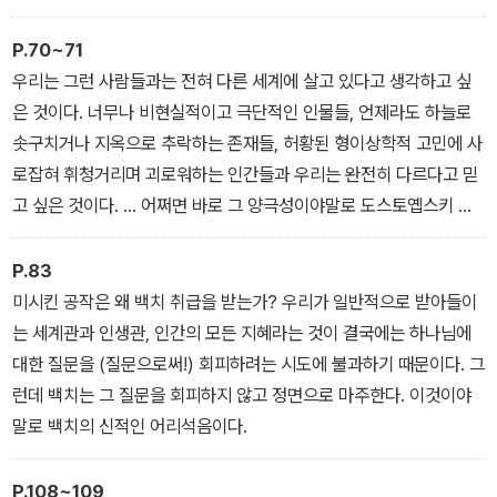
이 점에서 그들은?본인들의 의지와는 상관없이?바로 그것을 전하는
존재다. 또한 목숨을 걸고 그것을 증언하는 사람이며, 그것에 사로잡
P.70~71
힌 채 그것을 가리켜 보이는 존재다. 그들은 스스로 질문을 던지고 있
우리는 그런 사람들과는 전혀 다른 세계에 살고 있다고 생각하고 싶
으나 스스로 답을 준다. 스스로 찾아 헤매고 있으나 오히려 많은 사람
은 것이다. 너무나 비현실적이고 극단적인 인물들, 언제라도 하늘로
들이 그를 찾아 헤맨다. 말로 표현할 수 없이 위대한 것을 지시하고 암
솟구치거나 지옥으로 추락하는 존재들, 허황된 형이상학적 고민에 사
시하면서, 바로 그것이 현존한다는 사실의 증거이자 표징이 된다.
로잡혀 휘청거리며 괴로워하는 인간들과 우리는 완전히 다르다고 믿
고 싶은 것이다. … 어쩌면 바로 그 양극성이야말로 도스토옙스키 인
간관의 총체적인 의미일 수도 있다. 그러므로 우려 섞인 눈빛으로 도
스토옙스키를 거부하는 사람들이 그의 작품에서 드러난 비인간적이
P.83
고 탈속적인 특성 때문에 싫어하기도 하지만, 너무나도 인간적이고
미시킨 공작은 왜 백치 취급을 받는가? 우리가 일반적으로 받아들이
세속적인 특성 때문에 싫어하기도 하는 것은 지극히 당연한 일이다.
는 세계관과 인생관, 인간의 모든 지혜라는 것이 결국에는 하나님에
그 둘이 동전의 양면과 같기 때문이다.
대한 질문을 (질문으로써!) 회피하려는 시도에 불과하기 때문이다. 그
런데 백치는 그 질문을 회피하지 않고 정면으로 마주한다. 이것이야
말로 백치의 신적인 어리석음이다.
P.108~109