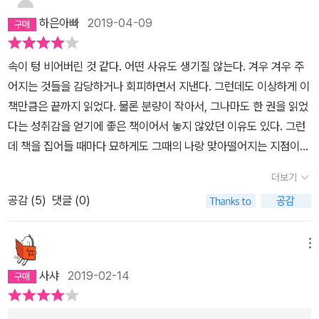
하은아빠
2019-04-09
속이 텅 비어버린 것 같다. 어떤 사유도 생기질 않는다. 겨우 겨우 주
어지는 것들을 감당하거나 회피하면서 지낸다. 그런데도 이상하게 이
책만큼은 끝까지 읽었다. 물론 분량이 작아서, 그나마도 한 권을 읽었
다는 성취감을 얻기에 좋은 책이어서 놓지 않았던 이유도 있다. 그런
데 책을 집어들 때마다 묘하게도 그때의 나랑 맞아떨어지는 지점이
있었다. 이 책은 도스토옙스키의 문학을 신학적으로 성찰한 책이다.
더보기
그의 작품 중 <죄와 벌> <카라마조프가의 형제들> <백치>를 주로
공감 (
5
)
댓글 (0)
다룬다. 나는 <죄와 벌>에 대한 해설이 가장 와닿았는데,인간의 모든
이념이나 규범을 넘어서는 그 무엇이 되려는 욕망을 가진 라스꼴리니
꼬프가 이 책 전반의 주제의식을 가장 잘 보여주는 사람인 것 같다. 인
메뉴
간이라는 자리에 겸손히 머물려 하기보다는, 그 규범을 파괴하려는
사샤
2019-02-14
것, 그 제한선을 지워버리려는 것, 그 속에 하나님이 되려하는 '프로메
테우스적 욕망'이 숨어있다. 물론 이 책은 그렇게 단도직입적으로, 노