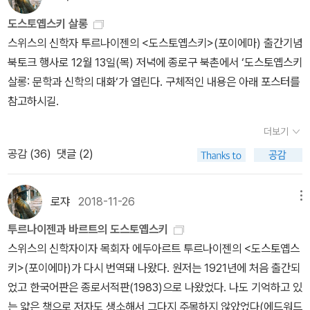
게 된 것과 같다. 그 소리는 두려움이지만 동시에 황홀한 유혹이다.'-
자. 제 아무리 세상이 부러워하는 삶을 살아도 결국엔 그 화려함이 사
어사전)을 씁니다. “말꽃 짓는 책숲, 숲노래”라는 이름으로 시골인 전
키르케고르-⠀참, 이 책 첫 장의 제목. '인간이란 무엇인가.'
도스토옙스키 살롱
그라드는 꺼짐의 순간을 마주하게 된다. 결국 인생의 범주는 뗏목에
남 고흥에서 서재도서관·책박물관을 꾸립니다. ‘보리 국어사전’ 편집
스위스의 신학자 투르나이젠의 <도스토옙스키>(포이에마) 출간기념
서 타이타닉호일 수도 있는 것 같다. 이런 인생의 본질을 어렴풋이라
장을 맡았고, ‘이오덕 어른 유고’를 갈무리했습니다. 《새로 쓰는 말밑
북토크 행사로 12월 13일(목) 저녁에 종로구 북촌에서 ‘도스토옙스키
도 생각한 자들은 지옥으로 추락하는 기분을 맛볼 수밖에 없다. 쇼펜
꾸러미 사전》, 《들꽃내음 따라 걷다가 작은책집을 보았습니다》, 《우
살롱: 문학과 신학의 대화‘가 열린다. 구체적인 내용은 아래 포스터를
하우어나 니체의 '그래도 버텨봐라'에서도 큰 힘을 얻지 못한다. 끝을
리말꽃》, 《미래세대를 위한 우리말과 문해력》, 《쉬운 말이 평화》,
참고하시길.
아는 데서 오는 허무함 때문이다. 영화의 결말을 미리 스포당하면 영
《곁말》, 《곁책》, 《새로 쓰는 말밑 꾸러미 사전》, 《새로 쓰는 비슷한말
화를 볼 흥미가 떨어지는 것과 같은 이치다.그런데 도스토예프스키는
꾸러미 사전》, 《새로 쓰는 겹말 꾸러미 사전》, 《새로 쓰는 우리말 꾸
더보기
이런 생각의 덫에 갇혀 추락하는 자들에게 다음과 같이 말한다. '(그
러미 사전》, 《책숲마실》, 《우리말 수수께끼 동시》, 《우리말 동시 사
공감 (
36
)
댓글 (2)
의) 계획대로 되고 있어.'안병무 선생님은 '역사와 해석'에서 믿음을
전》, 《우리말 글쓰기 사전》, 《이오덕 마음 읽기》, 《시골에서 살림 짓
'투신'에 비유했다. 우리가 알 수 없는 미지의 것에 모든 생각과 실존
는 즐거움》, 《숲에서 살려낸 우리말》, 《마을에서 살려낸 우리말》,
로쟈
2018-11-26
메뉴
의 불안을 내려놓고 몸과 정신을 내던지는 것. 또 지옥으로 추락하는
《읽는 우리말 사전 1·2·3》 들을 썼습니다. blog.naver.com/hbookl
느낌은 저편에서 이편으로 찾아오는 신의 두드림일 수도 있다고 했
ove
투르나이젠과 바르트의 도스토옙스키
다. 이걸 어떻게 받아들이느냐는 개인의 몫이다. 이런 측면에서 도스
스위스의 신학자이자 목회자 에두아르트 투르나이젠의 <도스토옙스
토예프스키 소설의 말미에 나오는 주인공들의 기독교적 변화가 너무
키>(포이에마)가 다시 번역돼 나왔다. 원저는 1921년에 처음 출간되
개연성이 없다는 주장에 이성적으로는 동의하지만 신학적으로는 동
었고 한국어판은 종로서적판(1983)으로 나왔었다. 나도 기억하고 있
의하지 않는다. 예수 부활도 이성적으로는 말도 안 되는 이야기다.그
는 얇은 책으로 저자도 생소해서 그다지 주목하지 않았었다(에드워드