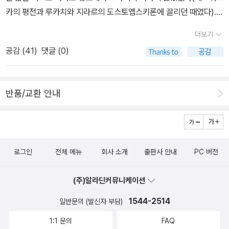
나저나 난 아직 믿음이 없다.*예전 학부 도스토예프스키 문학 수업
카의 평전과 루카치와 지라르의 도스토옙스키론에 끌리던 때였다).
때 교수님께 '아니 이걸 도대체 왜 읽는지 모르겠어요'라고 이야기했
그간에 관심사나 도스토옙스키에 대한 이해가 달라져서 신학자들의
더보기
던 적이 있다. 얼마 전까지만 해도 그 생각을 유지해왔다. 하지만 이
독해에도 흥미를 느낀다(당면한 관심사는 니체와 도스토옙스키의 관
공감 (
41
)
댓글 (0)
책을 만나고 도작가에 대한 생각이 180도 바뀌었다. 요즘은 악령을
계를 해명하는 것이다). 게다가 투르나이젠의 <도스토옙스키>는 20
읽고 있다.
세기초 최대 신학자 칼 바르트에게 큰 영향을 미친다. 바르트는 이렇
게 말했다. ˝나를 도스토옙스키라는 길로 인도한 사람은 투르나이젠
반품/교환 안내
이다. 그의 발견이 없었다면 나는 <로마서>의 초고를 쓸 수 없었을
것이다.˝곧 투르나이젠의 <도스토옙스키>와 바르트의 <로마서>는
짝으로 읽을 수 있는 책이다(비슷한 시기에 헤세 역시 도스토옙스키
론을 쓴다. 니체를 포함하여 나는 독일 남부와 스위스 지역의 도스토
로그인
전체 메뉴
회사 소개
출판사 안내
PC 버전
옙스키 수용에 관심이 생겼다). 그리고 이 두 책의 한국어판을 같은
역자가 옮긴 점도 신뢰감을 갖게 한다. 문제는 <로마서>의 분량이 만
(주)알라딘커뮤니케이션
만찮다는 점. 아직 장바구니에 있지만 조만간 ‘해결‘할 생각이다. 내년
에는 도스토옙스키 강의도 내볼 계획이어서 더 미루기도 어렵다...
1544-2514
일반문의 (발신자 부담)
1:1 문의
FAQ