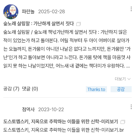
책은 그 단하나의 진리로, 내게 큰 위안을 준다. 마지막으로 주의할
것. 하나님의 궁극성을 말하는 책이다보니 모든게 상대화된다. 당연
파란놀
2025-02-28
메뉴
히 교회도 상대화된다. 경건을 위한 노력도 상대화된다. 그러나 그렇
숲노래 살림말 : 가난하게 살면서 짓다
다고 모든걸 다 떠나, 비판적으로 그것들을 바라보고, 초월을 향해 홀
숲노래 살림말 / 숲노래 책넋가난하게 살면서 짓다 : 가난하지 않은
로 날갯짓하려는 것도 이 책이 경고하는 한 극단으로 치우치는 것이
적이 있었는가 하고 돌아본다. 어릴 적부터 두 아이 어버이로 살아가
다. '인간의 힘으로 하나님 나라를 차지하려는 시도가 모두 그렇듯이,
는 오늘까지, 돈가뭄이 아니던 나날은 없다고 느끼지만, 돈가뭄만 ‘가
교회 바깥에서 마음껏 무언가를 성취하려는 시도는 인생의 의미를 구
난’인가 하고 돌아보면 아니라고 느낀다. 돈가뭄 탓에 책을 마음껏 사
성하는데 결정적으로 중요한 종말론적인 긴장을 서둘러 미리 제거해
읽지 못 하는 나날이었지만, 어느새 내 곁에는 책더미가 우람하다. 가
버리는 결과를 낳는다. .... 그들은 교회 울타리 안에서도 기꺼이 괴로
난살림이기에 밥을 굶으면서 주섬주섬 그러모은 책은 책바다나 책숲
운 현실의 짐을 진다. 그들의 기도는 진실하다' (142p)
더보기
을 이룬다.어릴 적부터 가멸살림이었다면 이렇게 책을 주섬주섬 그러
공감 (
7
)
댓글 (0)
모으면서 애써 읽어냈을까? 아마 가멸살림이었어도 책을 실컷 읽었
을는지 모르나, 애써 읽기까지는 안 했으리라 느낀다. 주머니가 호졸
곤한 터라, 책집에서 끝없이 서서읽기를 했고, 겹쳐읽기에 후딱읽기
점역사
2023-10-22
메뉴
를 해내야 했다. 얼른얼른 읽어내더라도 고갱이와 줄거리를 살피는
도스토옙스키, 지옥으로 추락하는 이들을 위한 신학-미리보기
눈썰미를 익히려고 용썼다.늦은밤에 작은집으로 돌아와서 잠자리에
도스토옙스키, 지옥으로 추락하는 이들을 위한 신학-미리보기.br
누우면, 이날 책집마실을 하며 서서읽기를 하던 책을 곱씹는데, 영 제