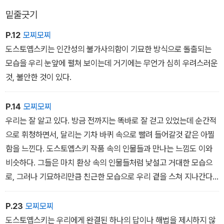
가면서 그 불가사의함을 외면하려고 한다.
의로운 사람과 불의한 사람의 구분, 하나님의 자녀와 세상의 자녀로
밑줄긋기
의 구분으로 귀결되지는 않는다.
P.12
모찌모찌
도스토옙스키는 인간성의 불가사의함이 기묘한 방식으로 돌출되는
모습을 우리 눈앞에 펼쳐 보이는데 거기에는 무언가 심히 우려스러운
것, 불안한 것이 있다.
P.14
모찌모찌
우리는 잘 알고 있다. 방금 전까지는 똑바로 잘 걷고 있었는데 순간적
으로 휘청하면서, 달리는 기차 바퀴 속으로 빨려 들어갈것 같은 아찔
함을 느낀다. 도스토옙스키 작품 속의 인물들과 만나는 느낌도 이와
비슷하다. 그들은 마치 환상 속의 인물들처럼 낯설고 거대한 모습으
로, 그러나 기묘하리만큼 친근한 모습으로 우리 곁을 스쳐 지나간다.
마치 우리의 분신分身처럼 똑같은 방향으로 밀착해서 걷고 있기 때
문에, 우리는 자기도 모르는 사이에 혼란에 빠져 자기 걸음을 걸을 수
P.23
모찌모찌
없게 된다. 우리는 그 인물들과 절대로 얽히고 싶지 않지만 그럴 수가
도스토옙스키는 우리에게 완결된 하나의 답이나 해법을 제시하지 않