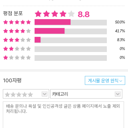
아니라 하나님의 은혜와 말씀으로부터 시작하는 신학, 죄와 용서의
긴장을 잃지 않는 신학을 통해 지옥을 살아가는 이들에게 진실된 위
8.8
평점 분포
로를 전하며 백 년이 지난 지금까지도 커다란 울림을 전한다. 도스토
50.0%
옙스키를 읽었던 독자라면 깊이 있는 신학적 관점에서 작품을 재해석
41.7%
하는 재미를 느낄 것이고, 소설을 읽지 않았던 독자라면 도스토옙스
8.3%
키의 작품을 핵심부터 맛보게 될 것이다. 《죄와 벌》, 《백치》, 《카라마
조프가의 형제들》 속 뒤틀린 인물들의 역설 죄인들의 세상, 어린아이
0%
같은 삶이 주는 자유 문학적인 언어로 쓰인 이 ‘문학-신학’은 쉽고 아
0%
름다운 문장으로 우리를 도스토옙스키라는, 불가사의한 원시의 영역
으로 인도한다. 이 책을 읽는 독자들은 도스토옙스키 작품에 등장하
100자평
게시물 운영 원칙
는 살인자, 창녀, 주정뱅이, 백치, 죽음을 앞둔 사람과 같이 예외적이
고 극단적인 인물들을 만나면서 어느새 베일 아래 감추어져 있는, 수
카테고리
수께끼 같은 자신의 모습을 보게 된다. 도스토옙스키 소설의 인물들
은 영원에 대한 갈망을 지니고 있으나 평범한 인간에도 미치지 못해
파멸하고, 절망 속에서 고통스러워한다. 하지만 바로 이런 과도한 불
완전함 때문에 인간의 근본적인 한계를 알아차리며, 자신도 모른 채