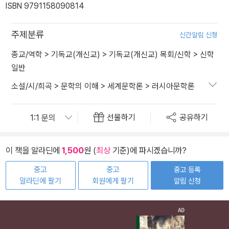
ISBN 9791158090814
주제분류
신간알림 신청
종교/역학
>
기독교(개신교)
>
기독교(개신교) 목회/신학
>
신학
일반
소설/시/희곡
>
문학의 이해
>
세계문학론
>
러시아문학론
선물하기
공유하기
이 책을 알라딘에
1,500
원 (
최상
기준)에 파시겠습니까?
중고
중고
중고 등록
알라딘에 팔기
회원에게 팔기
알림 신청