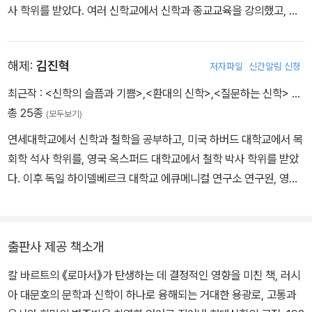
사 학위를 받았다. 여러 신학교에서 신학과 종교교육을 강의했고, 지
러면서 1929년부터는 바젤대학교에서 실천신학을 가르쳤다. 저서로
금은 숨빛청파교회 담임목사로 있다. 옮긴 책으로 《신의 일식》 외에
순전히 이론적인 책보다 설교집이나 교회에서의 실천과 관련된 것이
《칼 바르트》, 《칼 라너의 기도》, 《신과 악마 사이》, 《도스토옙스키》,
많다. 주요 저서로는 이 책을 비롯하여 《하나님의 말씀과 교회》《영혼
해제:
김진혁
저자파일
신간알림 신청
《한스 큉의 이슬람》 등이 있고, 저서로 《나를 넘어서는 힘》, 《청년들
돌봄에 관한 가르침》《그분의 손 안에》 등이 있다. 신학이 문학을 경
과 함께 넘는 천로역정 열 고개》가 있다.
최근작 :
<신학의 슬픔과 기쁨>
,
<환대의 신학>
,
<질문하는 신학>
…
유하여 흥미롭게 전개되는 이 책(원제 Dostojewski)은 20세기 신
총 25종
학의 이정표라 할 수 있는 바르트의 《로마서》가 쓰이는 데에 결정적
(모두보기)
인 영향을 끼쳤다. 정교회 신자였던 도스토옙스키가 개혁주의 목회자
연세대학교에서 신학과 철학을 공부하고, 미국 하버드 대학교에서 목
투르나이젠을 통해 자신이 상상도 못했을 방식으로 현대 개신교 신학
회학 석사 학위를, 영국 옥스퍼드 대학교에서 철학 박사 학위를 받았
에 파문을 일으켰던 것이다. 덧붙여 투르나이젠은 도스토옙스키를 좋
다. 이후 독일 하이델베르크 대학교 에큐메니컬 연구소 연구원, 영국
아해 설교나 강연에서 도스토옙스키 이야기를 빼놓은 일이 거의 없었
런던 대학교 헤이스롭 칼리지 박사 후 연구원, C. S. 루이스 연구소
다는 말도 전해진다.
상주 연구원으로 일했다. 현재 횃불트리니티신학대학원대학교에서
조직신학, 철학, 윤리를 가르치고 있다. 저서로는 『질문하는 신학』『우
출판사 제공 책소개
리가 믿는 것들에 대하여』(복 있는 사람), 『환대의 신학』『순전한 그리
칼 바르트의 《로마서》가 탄생하는 데 결정적인 영향을 미친 책, 러시
스도인』(IVP), 『신학의 영토들』(비아), 『예술신학 톺아보기』(공저,
아 대문호의 문학과 신학이 하나로 융해되는 거대한 용광로, 고통과
신앙과지성사), 『우리 시대의 그리스도교 사상가들』(공저, 도서출판1