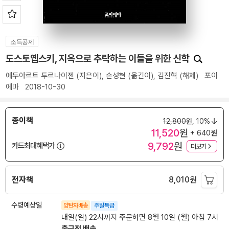
소득공제
도스토옙스키, 지옥으로 추락하는 이들을 위한 신학
에두아르트 투르나이젠
(지은이),
손성현
(옮긴이),
김진혁
(해제)
포이
에마
2018-10-30
종이책
12,800
원,
10%
11,520
원
+ 640원
9,792
원
카드최대혜택가
더보기
전자책
8,010
원
수령예상일
양탄자배송
주말특급
내일(일) 22시까지 주문하면 8월 10일 (월) 아침 7시
출근전 배송