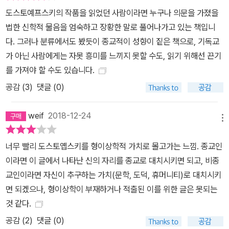
에 중요한 발자취를 남긴 스위스의 목회신학자이다. 그는 칼 바르트
도스토예프스키의 작품을 읽었던 사람이라면 누구나 의문을 가졌을
와 절친한 벗이자 신학적 동지로 함께하며 변증법적 신학을 발전시켰
법한 신학적 물음을 엄숙하고 장황한 말로 풀어나가고 있는 책입니
는데, 바로 이 책이 바르트와의 우정 속에서 탄생한 저작이다. 20세
다. 그러나 분류에서도 봤듯이 종교적이 성향이 짙은 책으로, 기독교
기 초, 젊은 목사였던 투르나이젠과 바르트는 종교사회주의를 통해
가 아닌 사람에게는 자못 흥미를 느끼지 못할 수도, 읽기 위해선 끈기
부르주아적인 신학에서 벗어날 일차적인 돌파구를 찾긴 했지만 허물
를 가져야 할 수도 있습니다.
어져가는 옛 세계에서 벗어나도록 도와줄 변혁적인 사상은 아직 발견
공감 (
3
)
댓글 (0)
하지 못하고 있었다. 그때 예기치 않게 접하게 된 19세기 러시아인의
글이 이들의 사상적 도약을 가능하게 하는 발판이 되어주었다. 이들
weif
2018-12-24
은 도스토옙스키의 작품들을 비롯하여 루터와 칼뱅, 키르케고르를 읽
메뉴
고 토론하며 이전 세대와 구별되는 신학적 사고를 발전시키게 된다.
투르나이젠은 약 5년간의 연구와 토론과 글쓰기를 거쳐 1921년에 현
너무 빨리 도스토옙스키를 형이상학적 가치로 몰고가는 느낌. 종교인
대신학의 최첨단 주제를 발표하는 스위스 아라우 대학생 총회에서 도
이라면 이 글에서 나타난 신의 자리를 종교로 대치시키면 되고, 비종
스토옙스키에 관한 강연을 한다. 같은 해에 바르트는 《로마서》 2판을
교인이라면 자신이 추구하는 가치(문학, 도덕, 휴머니티)로 대치시키
탈고하는데, 서문에서 그는 자신의 새로운 성서 해석에 지대한 영향
면 되겠으나, 형이상학이 부재하거나 적출된 이를 위한 글은 못되는
을 끼친 사상가로 도스토옙스키와 키르케고르를 먼저 언급한다. 193
것 같다.
3년에 처음 출간된 영어판의 색인을 기준으로 볼 때 《로마서》에서 언
공감 (
2
)
댓글 (0)