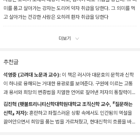
으로 인해 더 많은 기쁨이 있다.
미를 품고 살아가는 강자는 도리어 약자 취급을 당한다. 그 의미를 먹
고 살아가는 건강한 사람은 오히려 환자 취급을 당한다
더보기
추천글
석영중 (고려대 노문과 교수):
이 책은 러시아 대문호의 문학과 신학
이 하나로 융해되는 거대한 용광로를 보여준다. 구원에 이르는 고통
과 용서와 희망의 변증법을 치열한 언어로 짚어낸 저자의 통찰력이
놀랍다. ‘신의 감각’에 다가선 인간의 모습을 간접적으로나마 그려볼
김진혁 (횃불트리니티신학대학원대학교 조직신학 교수, 『질문하는
수 있는 것은 이 책의 독자만이 누릴 수 있는 축복이다. 원전의 깊이에
신학』 저자):
혼란하고 좌절스러운 상황 속에서도 인간됨의 역설을
번역자의 깊이가 더해진 이 우아한 번역본에 경의를 표한다.
끌어안으면서 희망을 품는 법을 가르쳐줬고, 현대신학의 흐름을 바꾸
는 데 조용하지만 묵직하게 기여했던 책이 우리에게 선물처럼 주어졌
다. 이 책을 통해 많은 이가 깨달음과 영감을 얻기를 바라지만, 그 전