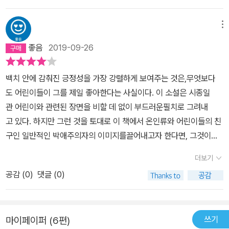
지 못하는 나에게 낙담이 되고 실망이 된다. 그런데 그것 자체가 하나
의 함정이었던 건 아닌지. 하나님의 자리는 없이 내 모든 열심으로 그
메뉴
자리를 채워보려 했던 건 아닌지. '도스토옙스키는 이런 결정적인 변
좋음
2019-09-26
화를 통해 인간에게 새로운 삶을 강요하려는 의도가 전혀 없다. 이것
이 인간이 종교적 도덕적 가능성의 계단에서 온갖 노력을 집중하여
마침내 도달할 수 있게 된 마지막 단계나 가장 높은 단계가 아니다. 오
백치 안에 감춰진 긍정성을 가장 강렬하게 보여주는 것은,무엇보다
히려 새롭게 시작된 자유의 여정에서의 첫 단계인 것이다. 자유의 여
도 어린이들이 그를 제일 좋아한다는 사실이다. 이 소설은 시종일
정은 인생의 바닥에서 하나님의 가능성을 향해 시선을 돌릴 때 가시
관 어린이와 관련된 장면을 비할 데 없이 부드러운필치로 그려내
화된다. 결정적인 변화는 우리가 발버둥치고 억지를 써서 얻어낼 수
고 있다. 하지만 그런 것을 토대로 이 책에서 온인류와 어린이들의 친
있는 것이 아니다. 이는 하나님에 대한 인식과 그분의 영원한 능력에
구인 일반적인 박애주의자의 이미지를끌어내고자 한다면, 그것이야
서 흘러나온다.' (147p)나는 이 책에서 내 상황에 대한 답을 찾지는
말로 가장 황당한 오해일 것이다.왜냐하면 친근한 휴머니즘, 온화하
더보기
못했다. 그러나 책에서 말하는 것처럼 인간 자체가 하나의 거대한 질
고 붙임성 있는 자세, 누구라도 쉽게 다가설 수 있는 분위기, 열정적으
공감 (
0
)
댓글 (0)
문이다. 질문을 품고 사는 것, 그 안에서 괴로워 하는 것, 그것을 남김
로 누군가를 가르치려는 생각이야말로 미시킨 공작에게서 전혀 찾아
없이 해소하려고 하지 않는 것, 그것이 정해진 답에 나를 맞추어 가는
볼 수 없는 특징이기 때문이다.
것보다 더 하나님께 가깝다는 걸 이 책을 통해 깨닫는다. 결국 내 인생
의 마침표가 찍힐 때 그 마지막 문장의 주어는 하나님이실 것이다. 이
쓰기
마이페이퍼 (6편)