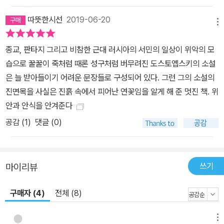
급되는 빈도가 가장 높은 인물은 루터도, 칼뱅도, 키르케고르도 아닌
도스토옙스키이다. 이처럼 20세기에 두 신학자의 우정 속에서 탄생
따뜻한시선
2019-06-20
메뉴
했던 책이 백 년이 지난 지금 한국에서 손성현 목사와 김진혁 교수의
우정을 통해 다시 태어나게 되었다. 김진혁 교수는 유학 시절 이 책을
종교, 판타지 그리고 비참한 근대 러시아의 서민의 일상이 위악의 모
처음 읽은 이후로 그 감동과 깨달음을 한국의 그리스도인도 맛보았으
습으로 꿀꿀이 죽처럼 때론 성구처럼 버무려진 도스토옙스키의 소설
면 하는 마음을 계속 품고 있다가, 때가 무르익었을 때 손성현 목사에
은 늘 받아들이기 어려운 문장들로 구성되어 있다. 그런 그의 소설의
게 이 책을 소개했다. 칼 바르트의 《로마서》를 번역하기도 했던 손성
진면목을 사실은 진흙 속에서 피어난 연꽃임을 알게 해 준 멋진 책. 위
현 목사는 이번에 1922년에 출간되었던 독일어판을 소리 내어 읽으
안과 안식을 안겨준다
며 백 년 전 투르나이젠의 강렬한 문체까지 우리말로 옮겼다. 김진혁
공감 (
1
)
댓글 (0)
교수는 해제에서 이 저작이 탄생한 개인적이고 역사적인 맥락을 풍부
하게 짚어줌으로써 우리에게는 비교적 낯선 신학자를 우리 앞에 생생
하게 되살려냈다.
쓰기
마이리뷰
구매자 (4)
전체 (8)
메뉴