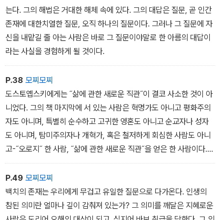
없다. 그들의 삶에 나타난 수수께끼 속에서 내 삶의 수수께끼가 나를
는다. 그의 해법은 거대한 해체 속에 있다. 그의 대답은 질문, 곧 인간
응시한다. 뭐라 말할 수 없는 강렬함으로 뚫어질 듯 마주본다.
존재에 대한치열한 질문, 오직 하나의 질문이다. 그러나 그 질문에 자
당황한 우리는 묻게 된다. 지금 우리는 누구를 만나고 있는가?
신을 내맡길 줄 아는 사람은 바로 그 질문이야말로 한 아름의 대답이
물론 우리는 묻기 전에 이미 알고 있다. 우리가 만난 것은 바로우리 자
라는 사실을 경험하게 될 것이다.
신이다. 우리는 인간과 만났다.
P.38
모찌모찌
도스토옙스키에게는 ˝삶에 관한 새로운 직관˝이 결코 사소한 것이 아
니었다. 그의 책 마지막에 서 있는 사람은 혁명가도 아니고 평화주의
자도 아니며, 특별히 순수하고 고귀한 영혼도 아니고 순교자나 성자
도 아니며, 탐미주의자나 개혁가, 혹은 철저하게 회심한 사람도 아니
고-˝오로지˝ 한 사람, ˝삶에 관한 새로운 직관˝을 얻은 한 사람이다.
그는 여전히 그의 본성이 지닌 문제에서 자유롭지 못하지만 새로운
직관의 심판과 약속 아래에서, 지금 여기서 펼쳐지는 삶을 향해 다시
P.49
모찌모찌
나아간다.
백치의 존재는 우리에게 무겁고 유일한 질문으로 다가온다. 인생의
이 세상에서는 그것이 대수롭지 않아 보일 수 있지만, 저 하늘에서는
참된 의미란 얼마나 깊이 감춰져 있는가? 그 의미를 깨달은 지혜로운
회개할 필요가 없는 아흔아홉 명의 의인보다 회개하는 한 명의 죄인
사람은 도리어 오해의 대상이 되고, 심지어 바보 취급을 당한다. 그 의