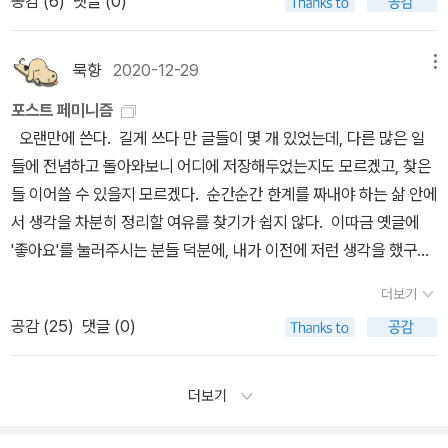
공감 (
6
)
댓글 (0)
는 점에서 호기심이 간다. ‘가난하고 나이가 많고 못생긴’ 여주인공이
두 번의 세계대전이 지난 이후에 발표된 이 작품에서 칼비노는 고대
랑 연애를 했던 적이 있다. 우체국 아가씨는 어떤 이야기가 담겨있을
쓰면 글은 아무런 매력이 없다. 그러므로 어떤 사안에 관해 글을 쓸 때
떡할거야?'이 단편 소설도 재미있게 읽었지만 이걸 또 몸의 변형, 변
라니?! 좀 색다른데? (뉴욕 타임스는 현대 소설에서 거의 만나 볼 수
의 조화로운 인간성, 또는 완전성에 대한 향수를 가지고 있는 것 같다.
지 오호~ 읽어보고 나는 우체국 총각에 대한 소설을 써보는 걸로 …
1. 소거부터 하라. “북핵”에 대해서 쓴다고 가정하면 북핵에 대한 통
태 … 이렇게까지 사유하지 못했었는데, ㅋ ㅑ ~ 이제 이런 이야길 알
없을 정도로 뛰어난 캐릭터라고 평했다고). 벌써! 별네다섯 일색의 리
그런데 현대란 이성 중심의 세계관이, 세계를 떠받치고 있던 핵심
(아님)《포스트모던의 조건》은 정희진 쌤 매거진 듣고 샀는데, 나는
묵향
2020-12-29
메뉴
념부터 일단 제거하는 것이다. 이것들을 제거해 나가야 새로운 시각
고 다시 읽는 이방인과 변신은 또 어떻게 다가올까? 실존주의, 실증
뷰가 17개나 달렸는데 구매자는 없네요? 을유 씨, 책 좀 그만 뿌려
적 가치들이 무너지고 단 하나의 보편적인 이론보다 개별적인 실존이
이 책을 읽을 수 있을 것인가. 나란 인간, '포스트'도 '모더니즘'도 아무
의 글을 쓸 수 있다. 많이 알수록 소거할 것도 많다. 쓰기는 아는 것을
주의, 정신분석학 까지. 선생님은 뭐 모르는 분야가 없으시고 그 깊이
포스트 페미니즘
요....... 암튼 제가 한번 구매자 리뷰를 남겨보겠습니다.어제부터 읽기
부상하기 시작한 시대가 아니었던가? 중심부가 아닌 주변부의 소외
것도 모르는데 … 포스트 모더니즘 같은 거 누가 하는거죠? 에휴 …
쓰는 게 아니라 모르는 것을 쓰는 것. 글을 쓰면서 새로 알게 되는 것
가 이루 말할 데가 없어. 그리고 카프카의 단편 <학술원에 드리는 보
오랜만에 쓴다. 길게 쓰다 만 글들이 몇 개 있었는데, 다른 많은 일
시작했는데 킥킥 웃기다가 슬퍼지고 있다...... 시마오 도시오, <죽음
된 가치에 눈을 돌리고 이성이라는 신화에 금이 가기 시작한 시대. '거
알아야 할 게 너무 많아서 벅차다 진짜. 양꼬치를 먹고 힘을 내야 돼
이 있다면 잘 쓴 글이다. 자신이 아는 것부터 소거해 나가다 보면 생각
고>를 언급하시며, 같은 제목의 한국 작가가 쓴 단편도 있다고 하셨
들에 전념하고 돌아와보니 어디에 저장해두었는지도 모르겠고, 찾은
의 가시> 대산세계문학! 요즘 열 일한다. 나오는 작품마다 왜케 관심
대 서사에 대한 회의'의 시대를 살고 있는 우리에겐 전체성보다 파편
… 《수레바퀴 아래서》는 알라딘의 ㅅㅇ 님이 이 책을 읽고 중학교때
의 긴장과 외로움이 발생한다. 사고 훈련이 된다. (아니 근데 아는 것
다. 그것도 읽어봤는데 한국 작가가 더 잘 썼다는 거다. 카프카의 작품
들 이어쓸 수 있을지 모르겠다. 순간순간 한계를 짜내야 하는 삶 안에
이 가는가! 나오는 족족 다 못 읽는 것이 안타까울 지경. 이 작품은 제
화가 더 익숙하다. 그럼에도 다시 하나가 되어 온전해지고 더욱 현명
우셨다고 해서 오오, 하고 샀는데, 다소 유치하지 않을까? 하는 걱정
도 없는데 그나마 아는 거 다 제하고 나면 뭘 쓰죠? 동공지진...... @_
과 같은 제목이라니, 나는 당연히 한국 작가에 대해서 더 부정적 평가
서 생각을 차분히 정리할 여유를 찾기가 쉽지 않다. 이따금 옛글에
43회 칸 영화제 심사위원대상 수상작인 <죽음의 가시> 원작 소설이
해진 메다르도 자작과 나무 위에서 세계와 거리를 두고 조감하며 저
이 무색하게 정말 재미있게 읽었다. 이걸 십대에 읽었다면, 그리고 공
@) 또 다른 예 “독립”의 반대는 “의존”인가? 이런 프레임 안에서 갇
가 나올 거라고 생각했다가(왜?) 더 잘 썼다고 하셔서 뭐라고? 하는
'좋아요'를 눌러주시는 분들 덕분에, 내가 이전에 저런 생각을 했구나
다. 시마오 도시오는 일본 전후문학을 대표하는 작가로 10년을 함께
항하는 코지모 남작에게 눈길이 가는 건 완전성, 전체성을 향한 욕망
부를 잘하고 또 성적에 대한 압박을 느꼈다면 정말 다르게 다가왔을
혀 있으면 뻔한 글만 나온다. 그게 아니라 “독립”을 “관계”와 연관 지
심정이 되었는데, 하하하하하하하하하하, 그 한국 작가가 정찬 이라
하는 것을 새삼 상기받는다. 아이가 보통 깨는 시각보다 한 시간 정도
한 부부의 정신적 위기와 흔들리는 가족의 모습을 차분하게 그려나간
때문일까? 복잡다단한 세계를 설명할 수 있는 제1의 원리, 또는 내가
책일 것 같다. 그런점에서 그런 학생들이 읽었으면 좋겠지만 같은 마
더보기
어 생각해보자. 관계로 보면 정신분석을 하게 되고 정신분석을 하다
는 겁니다. 웃음이 났죠. ㅋㅋㅋㅋㅋㅋㅋㅋㅋㅋㅋㅋㅋㅋ검색해보니
이른 새벽 5시에 깼기에, 머리를 좀 씻을 생각으로 저 책을 잡아보았
다고. 그레이엄 그린, <조용한 미국인>그레이엄 그린 신간 알림을 신
믿고 기댈 수 있는 완전무결한 가치에 대한 욕망 같은 것 말이다.아마
음으로 그런 학생들이 읽지 않기를 바라기도 했다. 나는 《젊은 베르테
공감 (
25
)
댓글 (0)
보면 틀림없이 페미니즘과 맞닿게 되고.... 이런 식의 흐름을 타다 보
단편집 《정결한 집》에 실려있더라. 정결한 집… 사야되나?안된다.왜
다. 구색은 얼추 갖추었으나, 잘 간추린 책이라고는 보기는 어렵다.
청해놓았기에 띵똥 알림이 왔는데, 책 제목도 그렇고 책 표지도 그렇
도 우리는 자작이 온전한 인간으로 돌아옴으로써 놀랄 만큼 행복한
르의 슬픔》도 사랑으로 만신창이가 된 사람이 읽으면 안될 책이라고
면 좋은 글, 새로운 글이 나오게 된다. 이런 글을 쓰려면 결국 책을 읽
냐하면 투비 이벤트로 받은 적립금과 이달의 당선작 적립금을 다 쓰
127쪽에 Mary Wollstonecraft의 사망연도가 1997년으로 되어
고 약간 그레이엄 그린 신간?? 문학 맞음? 하고 좀 의아해했다. 표지
시대가 열리리라 기대했는지도 모르겠다. 그러나 한 가지 분명한 사
생각하기 때문에. 베르테르의 고뇌와 절망에 휘둘리다가 따라 죽을까
어야 한다. 패러다임의 변화를 갖고 오는 책(토마스 쿤, <과학 혁명의
고 거기에 내 돈까지 얹어서 내가 책을 주문했기 때문이지롱~ ㅋㅋㅋ
있는데, 당연히 1797년의 오기이다. 133쪽 Phillippa Foot의 이름
가 왜..... (하지만 작품을 읽고 나면 대충 음 그래 촌스럽지만 끄덕끄
더보기
실은 세상이 아주 복잡해져서 온전한 자작 혼자서는 그것을 이룰 수
봐 너무 무서웠거든. 아무튼 너무 재미있어서 헤르만 헤세의 데미안
구조>)을 많이 읽어야 하고 사회에는 또 그런 책이 많아야 한다. 공동
ㅋㅋㅋㅋㅋㅋㅋㅋㅋㅋㅋㅋㅋㅋ지금 벌써 몇 권의 책이 사무실 책상
표기, 135쪽 Judith Jarvis Thomson의 이름 표기도 잘못되었다
덕하게 된다)- 이미 읽고 리뷰 남김. 페드로 안토니오 데 알라르
없다는 사실이었다.- 이탈로 칼비노, 《반쪼가리 자작》, 114쪽 고체
재미있게 읽은-그러나 내가 알기로 아직 완독은 하지 않은- 조카에게
체의 자원이 풍부해야 한다. 나의 상대가 발전해야 나도 발전. 여성의
에 쌓였는데 내일 또 올거지롱. 오늘도 올거지롱. 적립금은 다 털리다
(그 밖에 아주 많지만 생략). 포스트 페미니즘의 흐름을 크게 여성해