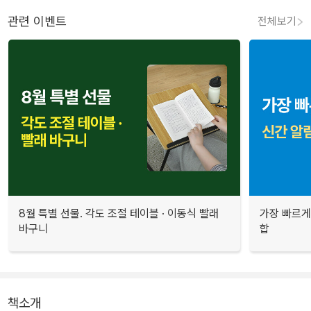
관련 이벤트
전체보기
8월 특별 선물. 각도 조절 테이블 · 이동식 빨래
가장 빠르게
바구니
합
책소개