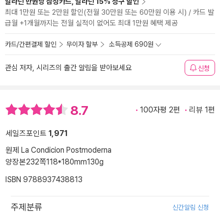
알라딘 만권당 삼성카드, 알라딘 15% 청구 할인
최대 1만원 또는 2만원 할인(전월 30만원 또는 60만원 이용 시) / 카드 발
급월 +1개월까지는 전월 실적이 없어도 최대 1만원 혜택 제공
카드/간편결제 할인
무이자 할부
소득공제 690원
관심 저자, 시리즈의 출간 알림을 받아보세요
신청
8.7
100자평 2편
리뷰 1편
세일즈포인트
1,971
원제 La Condicion Postmoderna
양장본
232쪽
118*180mm
130g
ISBN 9788937438813
주제분류
신간알림 신청