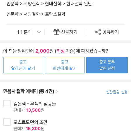
인문학
>
서양철학
>
현대철학
>
현대철학 일반
인문학
>
서양철학
>
프랑스철학
선물하기
공유하기
이 책을 알라딘에
2,000
원 (
최상
기준)에 파시겠습니까?
중고
중고
중고 등록
알라딘에 팔기
회원에게 팔기
알림 신청
민음사 철학 에세이 (총 4권)
신간알림 신청
검은색 - 무색의 섬광들
판매가
13,500
원
포스트모던의 조건
판매가
15,300
원