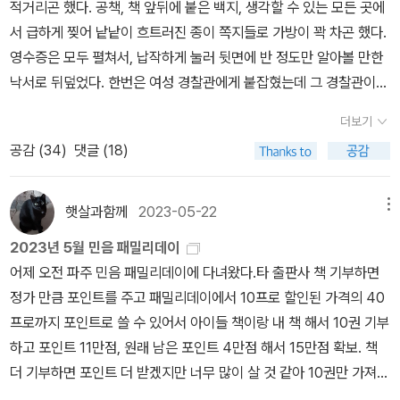
적거리곤 했다. 공책, 책 앞뒤에 붙은 백지, 생각할 수 있는 모든 곳에
이 나에게도 좋은 책일까?), 예컨대 전업 작가가 되고 싶은 사람이라
서 급하게 찢어 낱낱이 흐트러진 종이 쪽지들로 가방이 꽉 차곤 했다.
면 지금 당장 조지 오웰의 <왜 쓰는가>를 읽어야 한다고. 글쓰기는
영수증은 모두 펼쳐서, 납작하게 눌러 뒷면에 반 정도만 알아볼 만한
“상처나 고통이 자원이 되는” 유일한 분야이기도 하며, 비교적 공정
낙서로 뒤덮었다. 한번은 여성 경찰관에게 붙잡혔는데 그 경찰관이
하기도 하다(사회적 합의가 쉬움/좋은 글은 누구나 대개 인정). 그러
내시와 운문들을 읽는 부끄러움을 참아야 했는데, 그녀는 눈을 크게
므로 내성적이고 일을 크게 벌이고 싶지 않은 성격의 소유자라면 글
더보기
뜨고 '이거 네가 쓴 거니?'라고 물었다. 수치가 증발했다. 비웃을 거라
을 써라. 돈도 많이 들지 않는다(그러나 돈도 잘 벌리지 않는다)고 독
공감 (
34
)
댓글 (18)
짐작했다. 대신 그 경찰관이 감동해 나도 감동받았다. 내가 살던 삶이
려(?)하시면서 활기차게 강의를 시작. 쌤은 강의에서 바라는 것을 수
내게 적합하지 않음을 누군가 생각해줬다는 사실을 알아서 좋았다.
강생들에게 물어보셨는데 많은 이들이 도움이 될 만한 책이나 영화를
(355쪽) 레이첼 모랜이 ‘언제나 글을 썼다’라고 말할 때, 그 문장
햇살과함께
2023-05-22
메뉴
소개해달라고 했는가 보다. 쌤은 그래서 그 첫 책으로 <그 많은 개념
이 주는 느낌을 말로 표현하기 힘들다. 정신질환을 앓는 엄마와 가끔
어는 누가 만들었을까>를 추천. 영화는 미하엘 하네케 <히든>, 켄 로
2023년 5월 민음 패밀리데이
나타나는 우울한 아빠 사이에서 자란 가난한 소녀가 ‘쓰고 싶어’하는
치 <보리밭을 흔드는 바람>, 데이비드 크로넨버그 <M. 버터플라이>
어제 오전 파주 민음 패밀리데이에 다녀왔다.타 출판사 책 기부하면
마음에 대해 생각한다. 영수증을 납작하게 눌러 거기에 글을 쓰는 마
를 꼭 보라고. 모두 식민자-피식민자간의 관계를 다룬 영화들인데 왜
정가 만큼 포인트를 주고 패밀리데이에서 10프로 할인된 가격의 40
음에 대해 생각한다. 두 번째로 읽기 시작하면서 내 의문은 사실 하
이 영화들을 추천했는지는 이 글을 읽다 보면 자연스레 깨닫게 될 것
프로까지 포인트로 쓸 수 있어서 아이들 책이랑 내 책 해서 10권 기부
나였다. 어제의 글은 이 책에 대한 나의 답이자 결론이지만, 이 책을
이다.<그 많은 개념어>를 추천한 이유는 아무래도 글쓰기는 언어와
하고 포인트 11만점, 원래 남은 포인트 4만점 해서 15만점 확보. 책
읽는 내내 나를 사로잡았던 질문은 다른 거다. 그러니까, 내 질문은.
관련이 깊은데(언어는 또 사유와 관련이 깊고) 우리가 현재 쓰는 언어
더 기부하면 포인트 더 받겠지만 너무 많이 살 것 같아 10권만 가져갔
어째서 어떤 사람은 이 난관을 극복해 내는가? 이다. 어떻게 레이첼
란 영어(근대 영국)에서 일본을 거쳐 식민지 조선으로 들어와 현재의
다.올해 목적은 둘째에게 읽힐 민음 바칼로레아 60권 세트를 사는 것