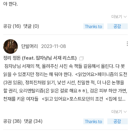
화의 중심에서 냉정함과 들뜬 기분이 오가며 상황을 지켜보는 느낌이
야 한다.
랄까? 그런 식으로 읽혀져서인지 일종의 시대적 현안이나 실태를 파
더보기
악하고 있는 것처럼 느껴지고 앞으로 어떤 문제점들이 등장할 것인지
에 대한 예상과 예언을 들려주는 것처럼 느껴지기도 하다. 너무 제멋
공감 (
16
)
댓글 (0)
대로 읽은 것 같긴 하지만 지금이 어떤 시대이고 과거와는 어떤 점에
서 다른 점들을 찾아볼 수 있을지를 예리하게 따져보려는 의도에서
단발머리
2023-11-08
메뉴
쓴 글이라는 생각으로 읽어본다면 재미나게 읽을 수 있을 것 같다.
정리 정돈 (feat. 잠자냥님 서재 리스트)
흔히 말하는 총체성에 대한 부정이나 거대 서사에 대한 회의라는 거
잠자냥님 서재의 책, 올려주신 사진 속 책들 갈음해서 올린다. 다 못
창한 기조에서 읽어봐도 괜찮겠지만 “‘사회의 컴퓨터화’로 인한 서양
읽을 수 있겠지만 정리는 해 둬야 한다. <읽었어요>페미니즘의 도전
지식의 지위에 관한” 변화를 어떤 식으로 이해하는지, 정치적 사회적
(3권 있음), 정희진처럼 읽기, 낯선 시선, 친밀한 적, 더 나은 논쟁을
문화적 변화가 어떤 식으로 일어날지를 심도 있게 파고들려고 하는
할 권리, 오리엔탈리즘(은 읽은 걸로 해요ㅎㅎ), 검은 피부 하얀 가면,
시도로 읽어봐도 좋을 것 같다. 이해하기가 힘든 부분도 많았지만 흥
천재를 키운 여자들 <읽고 있어요>포스트모던의 조건 <집에 있어
미를 느끼며 읽혀지는 부분도 꽤 있었다. 대학을 다닐 때 읽었다면 더
요> 완전한 영혼 <얼른 사야해요> 시작의 앎, 그 많은 개념어는 누
진지하게 그리고 답답한 기분으로 읽어봤겠지만 많은 시간이 지난 지
더보기
가 만들었을까, 과학혁명의 구조, 나는 왜 쓰는가, 기후를 위한 경제
금 읽으니 꽤 흥미로운 논의가 많이 있었네... 라는 생각만 들게 된다.
공감 (
38
)
댓글 (34)
학, 지속 불가능 자본주의, 섹스 앤 더 처치, 유럽을 지방화하기, 자살
이해가 잘 안 되거나 모르는 내용은 쉽게 건너뛴다는 뜻이다.