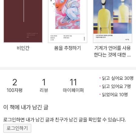
환경의 위기, 노령화와 저출산을 포함한 인구 문제 등이 초래하는 지
면 언어 요소들의 이질성이 있다. 그것들은 이런저런 요소들을 혼합
구적 문명 대전환의 시기를 경험하고 있다. 한편으로 본질주의와 극
한 제도들과 국지적 결정만 탄생시킬 뿐이다.
단주의 담론이 횡행하고, 다른 한편으로 파편화와 다양성의 담론이
그러나 정책 결정자들은 이 개별 요소들이 계측 가능하고 전체가 판
만개하는 오늘의 사회에 ‘거대 서사에 대한 회의’와 다양성과 ‘배리’의
단 가능하다고 전제하는 논리를 빌려 와, 투입-산출 모태에 따라 이
게임 이론을 주장하는 『포스트모던의 조건』은 여전히 뚜렷한 시사를
구름들을 관리하려고 애쓴다. 그들은 우리의 삶을 권력 성장에 맞추
준다.
어 할당한다. 사회 정의나 과학적 진리의 경우에 있어서 이 권력의 정
비인간
몸을 추정하기
기계가 언어를 사용
한다는 것에 대한 인
당화는 체제의 수행성을 최대화하는 효율성에 근거한다. 우리 삶의
문학적 사유
모든 게임에 이 기준을 적용하면 부드러운 것이든 강한 것이든 간에
어떤 수준의 테러가 반드시 동반된다. 그 기준은 조작 가능하게 되든
읽고 싶어요 30명
2
1
11
가 아니면 사라질 것을 강요하기 때문이다.
읽고 있어요 7명
수행력 최대화의 논리는 의심할 여지 없이 여러 면에서 비일관성을
100자평
리뷰
마이페이퍼
읽었어요 10명
드러내는데, 특히 사회 경제 분야의 모순과 관련지어 보면 더욱 그렇
다. 그것은 (생산 원가를 낮추기 위해) 더 적은 노동을 요구하면서도,
이 책에 내가 남긴 글
동시에 (태만한 다수로 인한 사회의 부담을 줄이기 위해) 더 많은 노
로그인하면 내가 남긴 글과 친구가 남긴 글을 확인할 수 있습니다.
동을 요구한다. 그러나 그런 논리에 대한 우리의 불신은 이미 너무 깊
로그인하기
어서 더 이상 우리는 마르크스처럼 이러한 모순으로부터 구원이 오리