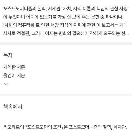
포스트모더니즘의 철학, 세계관, 가치, 사회 이론의 핵심적 관심 사항
이 무엇이며 어디에 있는가를 가장 잘 보여 주는 문헌 중 하나이다.
‘사회의 컴퓨터화’로 인한 서양 지식의 지위에 관한 이 보고서는 거대
서사로 점철된, 그러나 이제는 변화의 필요성이 강하게 요구되는 한
반도 지성사에도 여전히 시사하는 바가 크다.
목차
우리 사회는 오랜 냉전의 구각과 ‘87년 체제’로부터의 탈피를 모색하
고 있으며, 알파고와 ‘4차 산업혁명’의 물결, 기후의 역습 등 환경의
개역판 서문
위기, 노령화와 저출산을 포함한 인구 문제 등이 초래하는 지구적 문
옮긴이 서문
명 대전환의 시기를 경험하고 있다. 한편으로 본질주의와 극단주의
담론이 횡행하고, 다른 한편으로 파편화와 다양성의 담론이 만개하는
오늘의 사회에 ‘거대 서사에 대한 회의’와 다양성과 ‘배리’의 게임 이
책속에서
론을 주장하는 『포스트모던의 조건』은 여전히 뚜렷한 시사를 준다.
리오타르의 『포스트모던의 조건』은 포스트모더니즘의 철학, 세계관,