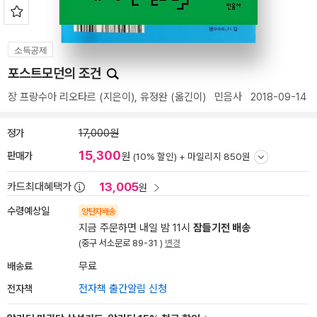
소득공제
포스트모던의 조건
장 프랑수아 리오타르
(지은이),
유정완
(옮긴이)
민음사
2018-09-14
정가
17,000원
15,300
판매가
원
(10% 할인) +
마일리지 850원
13,005
카드최대혜택가
원
수령예상일
양탄자배송
지금 주문하면 내일 밤 11시
잠들기전 배송
(중구 서소문로 89-31 )
변경
배송료
무료
전자책
전자책 출간알림 신청