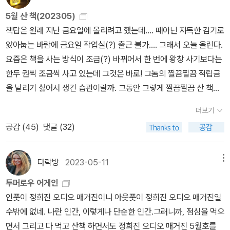
고 있음^^) <전체주의의 기원>은 밤에 20쪽씩 읽는데 이러다 언제
엄청 들어온거다. 꺄울. 너무 좋잖아요? 그러면 그 적립금으로만 책
맥락상 통한다. 근대는 자유주의(개인의 선택/동의/계약으로 이루어
월은 항상~
5월 산 책(202305)
다 읽나 싶다. 다른 책을 다 미뤄두고 집중적으로 읽어야 할 텐데, 아
을 사면 되는데, 그 적립금에 이 적립금 저 적립금 막 다 합쳐서 다 털
진 사회로 사회의 기본은 개인이다). 그러나 자유주의의 보수성으로
책탑은 원래 지난 금요일에 올리려고 했는데.... 때아닌 지독한 감기로
직은 용기가 부족하여 내내 미루고 있다. 그대, 아렌트. 아직은 내게
어내고 거기에 내 돈을 심지어 많이 보태가지고 ㅋㅋㅋㅋㅋㅋㅋㅋㅋ
는 이 현실을 설명할 수 없다. 그러므로 나온 것이 구조주의(갈등/기
앓아눕는 바람에 금요일 작업실(?) 출근 불가.... 그래서 오늘 올린다.
너무 멀리 있네요. <504 Words> 어제 안 해서 하루치 밀리고 오
ㅋㅋ 책을 샀다. 적립금을 주면 내 돈을 덜 쓰는게 아니라, 내 돈만큼
능/사회구조 중시). 구조조의는 개인의 노력만으로 이 사회 구조를 바
요즘은 책을 사는 방식이 조금(?) 바뀌어서 한 번에 왕창 사기보다는
늘도 안 해서 이틀째 밀렸다. 어째 잘 나간다 싶었다. <거짓의 사람
그대로 쓰고 거기에 적립금이 플러스되어 책을 산다. 그래서 지난주
꿀 수 없다고 본다. ‘구조가 문제’라는 관점. 맑스주의와 일부 페미니
한두 권씩 조금씩 사고 있는데 그것은 바로! 그놈의 찔끔찔끔 적립금
들>은 레이첼 모랜 책의 인용구를 보고 어제 도서관에서 상호대차로
에 도착한 책탑.왜. 뭐. 왜. 뭐. 하아-저거 한 번에 정원으로 못가져가
즘이 여기 속한다. 근대의 자유주의는 개인의 변화를, 구조주의는 사
을 날리기 싫어서 생긴 습관이랄까. 그동안 그렇게 찔끔찔끔 산 책들
받았는데, 시작부터 흥미롭다. 서문 첫 문장. 이 책은 위험한 책이다.
서 두 번에 걸쳐 가져갔다. 제기랄. 이제 집에 가져가는 게 문제임. 하
회 변화를 요구하지만 이것은 한계가 있으므로 포스트구조주의가 등
과 투비를 열심히(?)한 덕분에 생긴 적립금으로 왕창(?) 산 책들의
암요, 그렇구말구요.
아- 《트립풀 암스테르담》은 개정판이 나왔길래 다시 샀다. 여름에 재
장. 포스트구조주의는 “구조도 중요하지만 인간은 욕망하는 존재”라
더보기
목록- 그나저나 투비에서 그런 이벤트를 할 줄 몰랐는데, 그럴 줄 알
방문을 계획하고 있는데 이번엔 엄마와 이모를 모시고 갈 참이라, 지
는 것을 인정한다.포스트구조주의와 포스트식민주의는 사유방식이
공감 (
45
)
댓글 (32)
았다면 더 열심히 할 걸? 투비여, 알라딘이여, 200일에도 이벤트 해
난번보다 더 열심히 공부해야 한다. 영어부터 시작해서 길찾는 것까
비슷하다. 탈식민은 이분법을 극복하는 과정이다. 이분법이란 “A not
주세요. ㅋㅋㅋㅋㅋㅋㅋ 루이스 어드리크, <밤의 경비원>2021년 퓰
지, 죄다 나에게 달려있어 어깨가 무겁다. 직장 상사가 왜 네덜란드를
A”로 “A가 A를 규정”한다. 식민주의는 백인이 유색인을 규정/서구가
리처상 수상작. 아메리카 원주민의 삶을 다룬 작품을 꾸준히 써온 루
다락방
2023-05-11
메뉴
선택했냐 묻길래, 완전히 이국적이라서, 라고 대답했다. 엄마 해외여
동양을 규정/남성이 여성을 규정/비장애인이 장애인을 규정한다. 이
이스 어드리크는 전미도서상, 전미도서비평가협회상도 두 차례나 수
행 경험 별로 없으시고 가신것도 완전히 색다르진 않은 아시아권이었
럴 때 규정의 기준은 임의적이고 집단적이다. 이때 개인은 존재하지
투머로우 어게인
상할 만큼 현재의 미국 문학을 대표하는 작가 중 한 사람. 나는 사실
어서, 문을 열자마자 완전히 다른 풍경이 펼쳐지는 장소를 보여드리
않는다. 예를 들어 ‘여자는 다 그래/여자는 다 똑같아/여자는 그래도
인풋이 정희진 오디오 매거진이니 아웃풋이 정희진 오디오 매거진일
이 아메리카 원주민의 삶에 천착한다는 점에서 선뜻 손이 안 갔는
고 싶었다. 《암스테르담》도 같은 의미로 산건데, 음 … 이건 딱히 내가
돼’ 등등 여성을 생물학적 존재(집단)로만 보기에 성폭력이 일어난다
수밖에 없네. 나란 인간, 이렇게나 단순한 인간.그러니까, 점심을 먹으
데..........(어쩐지 예상되는 이야기라고나 할까....) 이 작품을 읽고 좋
안샀어도 됐을 것 같다는 생각이 들지만, 이미 샀으니 할 수 없다.《나
(성폭력이 여성주의에서 중요한 이유). 식민주의는 결국 편견과 고정
면서 그리고 다 먹고 산책 하면서도 정희진 오디오 매거진 5월호를