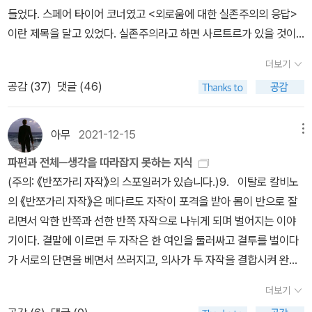
으면 본격적으로 이 작가의 작품을 파볼 생각이다. “작가의 빛나는 최
에게 거짓을 말하지 마라》이거 어디서 보고 왜 담아놨는지 모르겠
관념을 강화한다. 우리는 편견을 당하기도 하고 행사하기도 하는 존
들었다. 스페어 타이어 코너였고 <외로움에 대한 실존주의의 응답>
고작”이라는 평가를 받고 있다고. 데이먼 갤것, <약속> 굵직한 책이
네? 여하튼 샀다. 《캐스터브리지의 사랑》은 친애하는 서재 지인 ㅈㅈ
재(쌤은 당신도 이런저런 편견이 있다고 하시면서 “개량한복 입은 중
이란 제목을 달고 있었다. 실존주의라고 하면 사르트르가 있을 것이
또 한 권 나왔다. 이 책은 2021년 부커상 수상작. 2021년의 퓰리처상
ㄴ 님이 막장 드라마처럼 재미있다고 하셔서 어 …? 사봤다. ㅋㅋ 《괴
년남자”에 편견 있다고 하셨는데 진짜 빵 터졌다. 저도 그렇습니다!).
고 그 전에는 프로이트에 대해서도 말씀하셨는데, 지금 듣고 있는 중
과 부커상 작품이 동시에 나온 셈. 둘 중 무엇이 더 내 마음을 사로잡
더보기
롭힘은 어떻게 뇌를 망가뜨리는가》는 아마 트윗에서 보고 담아둔 것
이 점을 늘 염두에 두어야 한다. 이것을 생각해야 한다. 이것이 바로
반 이후부터는 카뮈와 카프카 얘기를 하시는 거다. 카뮈라면 나도 <
을지 기대된다. 둘 다 좋으면 더 좋고. 아무튼 이 작품은 아파르트헤이
공감 (
37
)
댓글 (46)
같고, 《이름 없는 여자》도 기억 잘 안난다. 《언더커버 브로맨스》는 브
탈식민-이분법/이원론을 벗어나는 탈식민적 사유는 이 모든 것을 벗
이방인>을 재미있게 읽었던 바, 선생님은 그 작품의 인종차별 논란에
트 폐지를 전후로 한 스와트 가문의 30여 년에 걸친 몰락의 일대기를
로맨스 시리즈라 읽어보려고 샀다. 이번 시리즈에서는 로맨스 최고의
어나므로 독특한 사유가 가능하다. 쉽게 말해서 “내 현실의 사유”를
대해서도 언급하셨다. 아무리 엄마가 돌아가셨기로서니, 태양이 뜨겁
마치 포크너와 버지니아 울프의 ‘의식의 흐름’을 연상케 하는 독특한
클리셰! '나처럼 잘생긴 남자한테 그렇게 대하는 여자는 네가 처음이
해야 한다. “나”는 이 이분법 어디에도 속하지 않는다. 그러므로 나 자
기로서니, 그렇다고 아랍인을 쏘아죽이면 되느냐, 고 정희진 선생님
아무
2021-12-15
메뉴
서술 방식으로 그려내고 있다고. 음...... 책을 살 때는 왜 포크너와 버
야!' 가 나올 것 같다. 아 기대돼 ㅋㅋㅋㅋㅋㅋㅋㅋㅋ《구글은 어떻게
신과 솔직하게 직면하는 일이 중요(쌤은 여기서 일기를 쓰지 못하는
은 말씀하셨다. 나는 이방인을 읽을 당시 이 작품에서 인종차별을 생
지니아 울프식 의식의 흐름 기법이 눈에 안 띄었던 것인가. 책 펼치고
파편과 전체─생각을 따라잡지 못하는 지식
여성을 차별하는가》도 역시 ㅈㅈㄴ 님의 리뷰로 알게된 책인데, 그때
자신을 말씀하셨는데 나 또한 일기를 쓰지 못한다. 불편해지는 지
각하지는 못했던 바, 선생님의 이 말씀이 또 충격이었다. 아, 역시 사
고전 예상각.... 브라이언 무어, <주디스 헌의 외로운 열정>국내 초역
(주의: 《반쪼가리 자작》의 스포일러가 있습니다.)9. 이탈로 칼비노
리뷰읽다가 이긍 … 세상은 다 똥이여!! 했던 것 같다. 오래 담겨있다
점...) 아무튼 모든 이분법에 저항(브레이크/스톱)하는 사유가 필요한
람은 끊임없이 다른 사람의 생각을 읽고 들어야 한다. 나는 아마도 문
작. <주디스 헌의 외로운 열정>이라는 제목이 뭐랄까 웃프면서 눈길
의 《반쪼가리 자작》은 메다르도 자작이 포격을 받아 몸이 반으로 잘
가 이번에 중고 나와서 질렀다. 《출입통제구역》은 잭 리처라 샀다.
데, 젠더와 페미니즘이 탈식민주의 사고에 가장 부합한다.대부분의
학동네 판으로 읽었던 것 같다.아무튼 그리고 선생님은 카뮈가 딱히
을 끈다. 을유의 암실문고 시리즈 중 가장 눈이 확 가기는 했다. 1955
리면서 악한 반쪽과 선한 반쪽 자작으로 나뉘게 되며 벌어지는 이야
나의 이상형, 잭 리처! 근육도 있으면서 정의로워! 약자의 편인 잭 리
글은 이분법으로 이루어진다. 보자 “임신중단은 여성의 선택이냐 태
사유가 깊었던 사람이라고는 생각하지 않는다고 하셨다. 그리고는 카
년 영국 작가 클럽 선정 ‘올해의 데뷔 소설’ / 영국 「가디언」 ‘죽기 전
기이다. 결말에 이르면 두 자작은 한 여인을 둘러싸고 결투를 벌이다
처 만세! 《봉명아파트 꽃미남 수사일지》는 책 표지가 초큼 부끄럽지
아의 생명권이냐” 이런 식으로 흘러간다. 이런 점에서 칼럼이라는 장
프카로 바로 넘어가셨는데, 카프카는 몸과 변태를 말함으로써 지금도
에 읽어야 할 책 1,000권’ 선정 /2019년 BBC Arts ‘가장 영감을 불
가 서로의 단면을 베면서 쓰러지고, 의사가 두 자작을 결합시켜 완전
만, 읽고나면 타미 줄 수 있을 것 같다. 《지휘의 발견》!! 나 이런 책 사
르는 글쓰기 연습에 좋다. 정해진 분량이 있으므로 분량에 맞춰서 글
각광받고 있는 작가라는 거다. 그의 너무나 유명한 소설 <변신>은 나
러일으키는 소설 100선’ 선정 뭐 이랬다고. 그것보다 아무도 미워하
한 몸을 찾는 것으로 이야기는 마무리된다. 선과 악의 이분법보다는
는 사람이다. 이런 책 사는 중년 여성 어떤데? 뽀대가 작렬하여 오늘
쓰는 훈련을 하게 되고 당대의 사고를 잘 알고 있어야 하므로 이 또한
도 재미있게 읽었고, 이건 지금도 SNS 상에서 엄마에게 질문하는 밈
더보기
지 않지만 아무도 사랑하지 않는 40대 독신 여성을 주인공으로 한다
완전성을 잃고 분열된 현대의 인간상에 대한 알레고리로 읽히는데,
점시도 1인 2메뉴!!《우체국 아가씨》라니. 나는 우체국에 다녔던 남자
사유 훈련에 도움이 된다. 그런데 이때 이분법으로만 이루어진 글을
이 돌아다니고 있다.'엄마, 어느날 내가 바퀴벌레로 변하면 엄마는 어