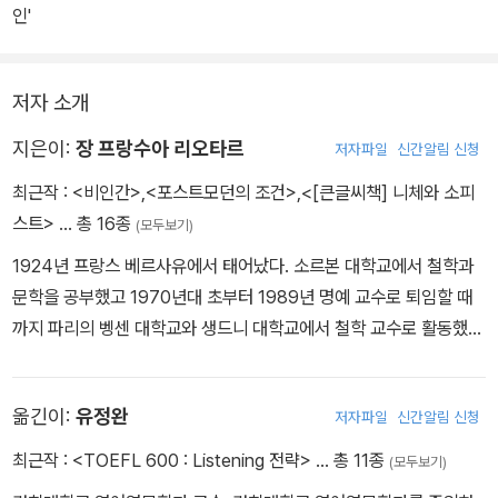
로의 게임 규칙들을 정당화해야만 한다. 그래서 과학은 스스로의 지
인'
위에 관한 정당화의 담론, 즉 철학이라는 담론을 생산한다. 나는 이런
종류의 메타 담론(metadiscours)에 근거해 스스로를 정당화하고,
저자 소개
모종의 거대 서사(grand reacit)에 공공연히 호소하는 모든 과학을
지칭하기 위해 ‘근대적(moderne)’이라는 용어를 쓰겠다. 거대 서사
지은이:
장 프랑수아 리오타르
저자파일
신간알림 신청
에는 정신의 변증법, 의미의 해석학, 합리적 주체 혹은 노동 주체의 해
최근작 :
<비인간>
,
<포스트모던의 조건>
,
<[큰글씨책] 니체와 소피
방, 또는 부의 창조 등이 있다. 예를 들어, 진리치를 갖는 어떤 진술의
스트>
… 총 16종
(모두보기)
발신자와 수신자 간의 합의(consensus)라는 규칙은 합리적 정신들
사이에 만장일치가 가능하다는 조건 속에서만 받아들일 수 있는 것으
1924년 프랑스 베르사유에서 태어났다. 소르본 대학교에서 철학과
로 간주된다. 이것이 계몽 서사이다. 계몽 서사에서 지식의 주인공은
문학을 공부했고 1970년대 초부터 1989년 명예 교수로 퇴임할 때
보편적 평화라는 선의의 윤리-정치적 목적을 지향한다. 이 예에서 볼
까지 파리의 벵센 대학교와 생드니 대학교에서 철학 교수로 활동했
수 있듯이 만약 역사철학을 함축하는 하나의 메타 서사가 지식을 정
다. 젊은 시절 그는 전투적 마르크스주의자로 1956년에서 1966년
당화하기 위해 사용될 경우, 사회적 유대를 지배하는 사회 제도들의
까지 잡지 《사회주의냐 야만이냐(Socialisme ou Barbarie)》와 신
옮긴이:
유정완
저자파일
신간알림 신청
타당성에 관한 질문이 제기되고 그 제도들이 동시에 정당화되어야 한
문 《노동자의 힘(Force Ouvrire)》의 편집 위원으로 일했고, 알제리
다. 그렇게 되면 진리와 마찬가지로 정의(正義) 역시 거대 서사의 영
해방 운동의 열렬한 지지자로 알제리에서 교사 생활을 하기도 했다.
최근작 :
<TOEFL 600 : Listening 전략>
… 총 11종
(모두보기)
역에 맡겨진다.
그러나 그 후 마르크스적 설명 방식에 회의를 품고, 철학, 언어학, 예