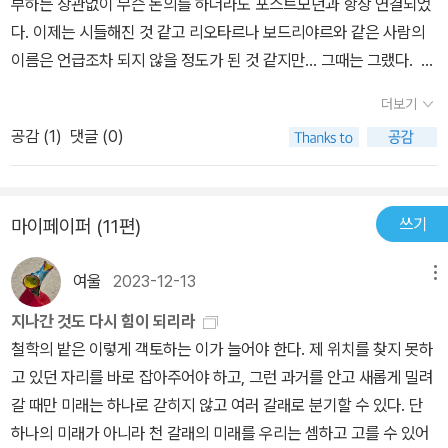
부하든 상관없이 무슨 논의를 하더라도 포스트모던과 항상 연결되었
다. 이제는 시들해진 것 같고 리오타르나 보드리야르와 같은 사람의
이름은 언급조차 되지 않을 정도가 된 것 같지만... 그때는 그랬다.
서점에서 책들을 구경하던 중 ‘포스트모던의 조건’이 눈에 들어왔고
더보기
항상 이 책을 끼고 다니던 후배의 모습이 갑작스럽게 생각나 읽어보
공감 (
1
)
댓글 (0)
게 됐다. “포스트모더니즘의 철학, 세계관, 가치, 사회 이론의 핵심
적 관심 사항이 무엇이며 어디에 있는가를 가장 잘 보여 주는 문헌 중
하나이다. ‘사회의 컴퓨터화’로 인한 서양 지식의 지위에 관한 이 보고
쓰기
마이페이퍼 (11편)
서는 거대 서사로 점철된, 그러나 이제는 변화의 필요성이 강하게 요
구되는 한반도 지성사에도 여전히 시사하는 바가 크다.” 최첨단 유
여울
2023-12-13
메뉴
행을 말하는 것처럼 느껴지는-느껴졌던 포스트모던이고 그 포스트모
던에 관한 일종의 선언처럼 혹은 정의처럼 다뤄지는 책(들) 중 대표작
지나간 것도 다시 힘이 되리라
으로 꼽히지만 이 책이 발표된 시기가 1979년이라는 것을 떠올리면
철학의 밭은 이렇게 객토하는 이가 늘어야 한다. 제 위치를 찾지 못하
서 읽는다면 조금은 달리 읽혀지게 되는 것 같다. 어떤 “핵심적 관심
고 있던 자리를 바로 잡아주어야 하고, 그런 과거를 안고 새롭게 밀려
사항”에 대한 논의를 하고 있을지도 모르지만 그 당시의 상황을 자세
갈 때만 미래는 하나로 갇히지 않고 여러 갈래로 분기할 수 있다. 단
히 들여다보고 있는 건 아닐까? 라는 생각을 더 하게 된다. 거대한 변
하나의 미래가 아니라 천 갈래의 미래를 우리는 셈하고 고를 수 있어