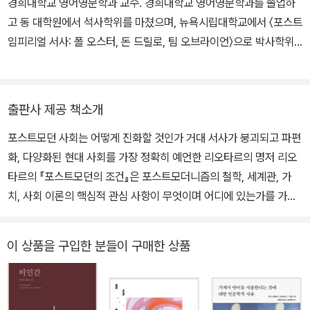
경희대학교 영어영문학과 교수. 경희대학교 영어영문학과를 졸업하
아주 단순화해서 표현하면, 나는 ‘포스트모던’을 거대 서사에 대한 회
술 분야에서 나름대로의 ‘포스트마르크스주의적’ 입장을 취하게 되었
고 동 대학원에서 석사학위를 마쳤으며, 뉴욕시립대학교에서 〈포스트
의(懷疑)라고 정의한다. 이 회의는 의심할 여지없이 여러 과학 진보
다. 1980년대 중반 이후 그는 장 보드리야르, 프레드릭 제임슨 등과
임피리얼 서사: 폴 오스터, 돈 드릴로, 팀 오브라이언〉으로 박사학위
의 산물이다. 그러나 과학의 진보 또한 회의를 전제한다. 메타 서사라
더불어 철학적 포스트모더니즘 이론가로 알려졌다. 1998년 백혈병
를 받았다. 옮긴 책으로 《진실의 언어》, 《타임퀘이크》, 《포스트모던
는 정당화 장치의 퇴화에 가장 두드러지게 상응하는 것은 형이상학과
으로 사망했다. 저서로 『현상학(La Pheomeologie)』(1954), 『담
의 조건》, 《안티-재팬》, 《마오 II》 등이 있다. 경희대학교 후마니타스
과거 그에 의존했던 대학 제도의 위기이다. 서사 기능은 이제 그것의
론, 형상(Discours, figure)』(1971), 『마르크스와 프로이트로부터
칼리지 학장과 한국 미국소설학회 회장을 역임한 바 있다.
기능소와 위대한 영웅, 그리고 그것의 큰 위험 요소들과 장엄한 항해,
의 표류(Deive apartir de Marx et Freud)』(1973), 『리비도 경제
출판사 제공 책소개
위대한 목적 등을 상실해 가고 있다. 그것은 서사적 언어 요소들의 구
(Eonomie libidinale)』(1974), 『분쟁(Le diffeend)』(1983), 『지
포스트모던 사회는 어떻게 진화할 것인가 거대 서사가 붕괴되고 파편
름, 즉 서사적이며 동시에 지시적이고 규범적이며 기술적인 언어 요
식인의 종언(Tombeau de l’intellectuel et autres papiers)』(19
화, 다양화된 현대 사회를 가장 정확히 예언한 리오타르의 명저 리오
소들의 구름 속으로 흩어져 나가고 있다. 각각의 구름 속에는 그 종류
84) 등이 있다.
타르의 『포스트모던의 조건』은 포스트모더니즘의 철학, 세계관, 가
의 구름에만 고유한 화용적 결합가들이 실려 있다. 우리들 각자는 이
치, 사회 이론의 핵심적 관심 사항이 무엇이며 어디에 있는가를 가장
결합가들의 교차점에 살고 있다. 하지만 우리가 반드시 안정된 언어
잘 보여 주는 문헌 중 하나이다. ‘사회의 컴퓨터화’로 인한 서양 지식
조합들을 성립시키는 것은 아니며 우리가 성립시키는 조합들의 속성
의 지위에 관한 이 보고서는 거대 서사로 점철된, 그러나 이제는 변화
이 반드시 소통 가능한 것도 아니다.
이 상품을 구입한 분들이 구매한 상품
의 필요성이 강하게 요구되는 한반도 지성사에도 여전히 시사하는 바
그러므로 미래 사회는 구조주의나 체계 이론과 같은 뉴턴적 인간학의
가 크다. 우리 사회는 오랜 냉전의 구각과 ‘87년 체제’로부터의 탈피
영역에 들어맞는 사회라기보다는 언어 입자들의 화용법에 더 잘 들어
를 모색하고 있으며, 알파고와 ‘4차 산업혁명’의 물결, 기후의 역습 등
맞는 세계이다. 거기에는 서로 다른 여러 가지 언어 게임들, 다시 말하