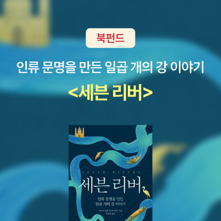
2021년 부커상 후보작. 외딴 습지에 사는 중년 여성 작가가 자신의
어, 《러스트벨트의 밤과 낮》을 시작했다!!후딱 읽고 다른 책으로 넘어
절실한 읽기 쓰기와 맞닿는다는 것. 인간은 사회적 산물이므로 이런
ankings 2020에서 Royal College of Art에 이어 Art & Design
별채로 남성 화가를 초대해, 그가 한동안 머물다 떠나는 이야기를 그
가고 싶지만 과연 …점심 먹으러 가자. 만세!!
저런 나쁜 것들(유혹)도 뒤섞일 수밖에 없는데 그나마 그것들이 스며
분야에서 2019년에 이어 2위에 올랐다. https://www.topunivers
리고 있다고. 루시 쿡, <암컷들- 방탕하고 쟁취하며 군림하는>아, 이
들지 않도록 또는 덜 스며들도록 내부에서 투쟁하는 것이 진보라는
ities.com/university-rankings/university-subject-rankings/
거 뭐야 표지 왜케 귀여워 ㅋㅋㅋㅋㅋㅋㅋㅋㅋㅋ 사실 이 책이 주장
것. 이분법에 갇힌 시선이 아닌 포스트모던/탈식민적 사고의 훈련을
2020/art-design 3위가 미국 Parsons School of Design at T
하는(?)바를 내가 요즘 실감하고 있는데 우리 육냥이 중 위로 삼냥이
해야 좋은 사유=글을 쓸 수 있다는!헥.... 힘들다. 이틀째 요약인데도
he New School, 4위가 미국 Rhode Island School of Design
가 수컷 아니겠습니까? 그런데 밑으로 들어온 암컷 삼냥이들이 똑똑
이렇게 힘들어요. 맞춤법 4일차 열강 중인 우리 은오 강의 많이 들어
(RISD), 5위가 미국 MIT이다. UAL은 한국에서도 유학을 많이 가
하기가 장난 아닙니다. 저만 그렇게 느끼는 게 아니라 집사2도 아니
주시고 열렬한 응원 부탁드립니다. ㅋㅋㅋㅋㅋㅋㅋ
(고 싶어하)는 학교이다(학생들을 인터뷰한 영상이 유튜브에 있다 ht
암컷들이 더 똑똑하지 않니??? 계속 찬탄 중. 아무튼 우리 수컷 삼냥
tps://youtu.be/lXyGLox_D04). Phoca 학장님은 위 책 외에 특
이들 허당이여 허당....... (사실 생존과 자연선택의 이유로 고양이 어
별히 남긴 저서가 없다. 대학 프로필에도 The Routledge Reader
멈들은 수컷부터 내친다고 합니다.) 이 책을 읽으면 더 그런 생각이
on Feminism and Postfeminism (2007)에 기여하였다는 것과,
들지도. ㅋㅋㅋㅋ 그나저나 다락방님 땡투 잘 받으셨죠? 부장님의 순
엘렌 식수(Hélène Cixous)를 인터뷰하였다는 정도가 소개되어 있
댓국에 보탰습니다. 장 프랑수아 리오타르, <포스트모던의 조건>희
을 뿐이다. 책에서는 특이하게도 '덕 이론'(Virtue Theory)에 상당
진쌤 팟캐스트 듣는 이들은 왜 샀는지 아실 터- 호미 바바 <국민과 서
한 분량을 할애하고 있다. 너스바움 Martha C. Nussbaum이 덕 이
사>도 읽고 싶었는데 절판이더라.......-_-; 아쉬운 대로 도서관을 이
론 계열의 신세대(?) 철학자로 분류되는 모양인데, 나는 특히, '도덕
용하기로.... 지난 목요일 아픈 몸을 이끌고 도서관에 가서 상호대차
적 객관성이나 선험적 견해는 모두 허구이고, 도덕적 고려는 반드시
신청한 책 받아왔다. 데즈먼드 모리스, <포즈의 예술사> 재미있을 것
어떤 식으로든 이해득실과 관계가 있다'고 주장한 Phillippa Foot과,