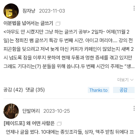
의 이해, 액체 근대, 수치, 가만한 당신 <왜 팔았나>왜 쓰는가 정결
한 마음과 바른 자세로 깨끗하게 고이고이 읽고, 필립 로스 책 알라딘
잠자냥
2023-11-03
메뉴
에 팔았다. 왜 팔았나. 다시 사야한다. 미쳤나. 왜 팔았나.
이분법을 넘어서는 글쓰기
<아무도 안 시켰지만 그냥 하는 글쓰기 공부> 2일차- 어제(11월 2
일)는 정희진 쌤 글쓰기 특강 두 번째 시간. 아이고 머리야.... 강의 전
피곤함을 잊으려고 저녁 늦게 마신 커피가 카페인이 많았는지 새벽 2
시 넘도록 잠을 이루지 못하여 현재 두통과 멍한 증세를 겪고 있지만
그래도 기다리는(?) 분들을 위해 씁니다.두 번째 시간의 주제는 “생
각하는 힘을 키우기 방식 : 탈식민주의, 통섭(通攝), 횡단의 정치의
더보기
이해”로, 탈식민주의, 통섭, 횡단의 정치 등의 키워드는 <정희진의 공
공감 (
42
)
댓글 (35)
부>나 그간 희진 쌤이 쓰신 책들을 읽어온 사람들이라면 이미 익숙한
단어들일 것이다. 나 또한 그런 터라 어제의 강의는 복습의 의미도 있
었고 또 새로운 것들을 발견하는 시간이기도 했다. 쌤은 먼저 책을 잘
단발머리
2023-10-25
메뉴
읽기 위해서는 자신을 잘 아는 것이 중요하다고 말씀하시면서 강의를
[페이드포] 왜 어떤 사람은
시작했다. 자신의 절실한 욕구를 알 때 책을 더 잘 읽게 되는데(절실
언제나 글을 썼다. 10대에는 종잇조각들, 상자, 맥주 받침 뒤에다 끄
할 때 흡수가 더 잘 됨/함유율과 흡수율은 다르다/누구에게나 좋은 책