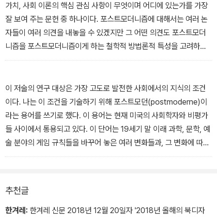
가치, 사회 이론의 핵심 관심 사항이 무엇이며 어디에 있는가를 가장
잘 보여 주는 문헌 중 하나이다. 포스트모더니즘에 대해서는 여러 논
자들이 여러 의견을 내놓을 수 있겠지만 그 어떤 의견도 포스트모더
니즘을 포스트모더니즘이게 하는 철학적 방법론적 특성을 고려하지
않는 한 적절한 의견이 되지 못한다. 리오타르는 포스트모더니즘이
“근대적 거대 서사에 대한 회의”에서 출발한다고 말함으로써 포스트
모더니즘의 발생론적 동기를 가장 잘 요약하는 한편, 철학, 예술, 역
이 저술의 연구 대상은 가장 고도로 발전한 사회에서의 지식의 조건
사, 사회론에서의 ‘포스트모더니즘적’ 태도와 방법론의 특성이 어디
이다. 나는 이 조건을 기술하기 위해 포스트모던(postmoderne)이
에 있는가를 잘 기술하고 있다. ― 옮긴이 서문
라는 용어를 쓰기로 했다. 이 용어는 현재 미국의 사회학자와 비평가
들 사이에서 통용되고 있다. 이 단어는 19세기 말 이래 과학, 문학, 예
술 분야의 게임 규칙들을 바꾸어 놓은 여러 변화들과, 그 변화에 따른
현대 서양의 문화 상태를 지칭한다. 본 연구는 이 같은 변화들을 서사
의 위기라는 문맥 속에 위치시킬 것이다.
과학은 언제나 서사와 갈등 관계 속에 있어 왔다. 과학의 잣대를 들이
추천글
대면 대부분의 서사는 우화로 판명된다. 그러나 유용한 규정들의 진
술에만 스스로를 한정시키지 않고 진리를 추구하는 한, 과학은 스스
한겨레:
한겨레 신문 2018년 12월 20일자 '2018년 올해의 북디자