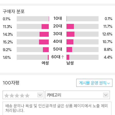
라고 기대하지 않는다.
그럼에도 포스트모던의 조건은 탈정당화의 필요성을 맹목적으로 긍
구매자 분포
정하는 사람들에게뿐 아니라 거대 서사에 매력을 잃은 사람들에게도
10대
0.1%
0.1%
아직은 낯선 것이다. 거대 서사들이 사라지고 난 뒤에 정당성은 어디
20대
11.7%
11.3%
에 자리 잡을 것인가? 그것의 작동 기준은 기술적인 것이다. 무엇이
30대
12.6%
14.3%
진리이고 정의인지를 판단하는 일과는 아무 관계도 없다. 정당성이
40대
10.7%
15.2%
하버마스가 생각하는 것처럼 토론을 통해 얻어진 합의 속에서 발견될
50대
8.8%
9.2%
수 있을까? 그런 합의는 언어 게임의 이질성에 위배될 뿐이다. 게다
60대
4.4%
1.6%
가 새로운 발명은 언제나 불일치로부터 탄생한다. 포스트모던의 지식
여성
남성
은 그저 단순히 당국자들의 도구만은 아니다. 그것은 차이에 대한 우
리들의 감각을 세련해 주고 통약 불가능한 것에 대한 관용을 강화해
100자평
준다. 그것의 원리는 전문가의 상동성이 아니라 발명가의 배리(背理,
게시물 운영 원칙
paralogie)이다.-서문
카테고리