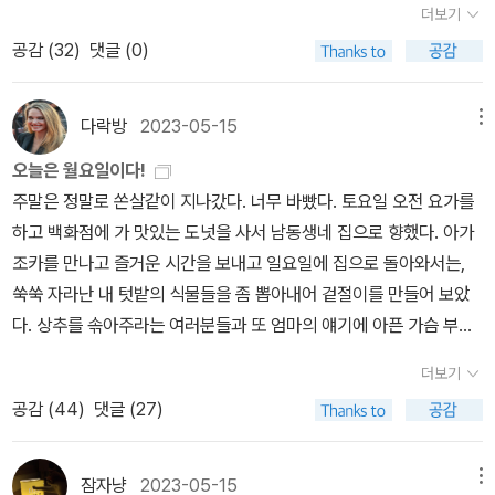
모랜은 이 지옥 같은 세계에서 탈출했을까. 어떻게 다른 사람을 저주
더보기
우리에게 전해진 것이다. 때문에 이런 책을 읽으면 현대의 우리, 근대
이었다. 작년에 책을 다 고르고 나서(정가로 거의 30만원 어치) 이 세
하지 않으면서 새로운 삶을 시작했을까. 어떤 여성들은, 그녀처럼 우
공감 (
32
)
댓글 (0)
의 우리 언어에 대해서 알 수 있으므로 꼭 읽어야 한다고. 글은 결국
트를 봐서 고민하다 사지 않고 내년에 사자 했는데 올해는 세트가 없
연한 기회에 혹은 어쩔 수 없이 성매매에 발을 디디고, 다시는 거기에
사유의 표현으로 어떻게 생각하는 능력을 키울지 고민해야 하는데,
단다. 그래서 어쩔 수 없이 낱권으로 30권만 구매하기로. 세트면 더
서 탈출하지 못하는데, 어떻게 그녀는 그 일을 해낼 수 있었을까. 어떻
생각을 많이 할 때는 사람이 외롭고 긴장을 하게 된다. 그런데 이 외로
저렴하게 샀을텐테.. 역시 책은 있을 때 사야 한다는 만고불변의 진리.
다락방
2023-05-15
메뉴
게 살아남을 수 있었을까. 어떤 사람은 작은 일에 크게 낙담하는데
움과 긴장감을 참고 나오는 글이 좋은 글이 된다고.탈식민이론은 나
내 책은 정희진의 공부에 나온 <미디어의 이해>와 <포스트모던의 조
왜 어떤 사람들은 큰 시련에도 좌절하지 않고 새로운 삶을 개척해 갈
오늘은 월요일이다!
와 타자를 이해하는 데 도움이 된다. 특히 독특한 시각 훈련(사유 훈
건> 구매. <미디어의 이해>는 다른 출판사에서 나온 책도 있던데 차
까. 어떤 사람들은 누군가를 미워하는 마음으로 힘들어하는데 왜 어
주말은 정말로 쏜살같이 지나갔다. 너무 바빴다. 토요일 오전 요가를
련)에 좋다(에드워드 사이드 <오리엔탈리즘, 프란츠 파농 <검은 피
이가 있는지 모르겠다. 이 책 읽을 수 있을지, 언제 읽을지.. <포스트
떤 사람들은 자신을 죽이려 했던 사람들마저도 용서하는 걸까. 왜 어
하고 백화점에 가 맛있는 도넛을 사서 남동생네 집으로 향했다. 아가
부, 하얀 가면> 탈식민의 시원인 책이므로 꼭 읽을 것), 탈식민의 출
모던의 조건>은 작고 얅아서 일단 안심.잃시찾 대신 프루스트 시집
떤 사람들은 포기를, 또 다른 사람들은 도전을 선택하는 걸까. 질문에
조카를 만나고 즐거운 시간을 보내고 일요일에 집으로 돌아와서는,
발점은 “이분법”을 극복하는 것이다. 갑/을이 아니라 갑을병정의 세
있길래 구매. 시집이라는데 펼쳐보니 산문시다. <시간의 빛깔을 한
대한 답은 찾지 못 했다. 일단 질문을 여기에 써놓는다. 어디선가 해답
쑥쑥 자라난 내 텃밭의 식물들을 좀 뽑아내어 겉절이를 만들어 보았
계. 하이브리드한 세계, 잡종/혼종의 세계이다. 글을 쓸 때는 탈식민
몽상> 제목도 어쩐지 프루스트 스럽다.<조선의 걸 크러시>는 집에
에 가까운 그 무엇을 찾을 수 있지 않을까, 그냥 그렇게 생각해 볼 뿐
다. 상추를 솎아주라는 여러분들과 또 엄마의 얘기에 아픈 가슴 부여
적 사고를 지향해야 한다. 인간은 'Social-Body'이다. 사회적 산물
있는, 아직 읽지 않은 <조선 잡사> 시리즈로 나왔길래 구매.<보라색
이다. <포스트모던의 조건>은 시작한 지 2주 정도 됐는데 내내 그
잡고 좀 솎아내고 그렇게 치커리도 좀 쳐냈다. 아주 연한 이 식물들로
이자 행위자. 그런데 “깨끗한 페미니스트” 또는 “완벽한 맑시스트”가
히비스커스> 아디치에 작가 소설은 한번도 읽어보지 않아서 대표작
더보기
자리다. 구입한 책 아니면 안 읽었을 분위기다. 정희진쌤이 극찬하셔
만들어낸 겉절이.맛있게 먹었지만 어쩐지 가슴 아픈건 왜죠? 먹으려
존재할 수 있는가? 불가능하다. 그런 의미에서 진보란 “사회의 나쁜
구매.박스 왼쪽 두껍고 재미없어 보이는(내 기준으로^^) <노자> <당
공감 (
44
)
댓글 (27)
서 구입했는데, 아, 진짜 제 스타일이 아니네요. 당최 무슨 말인지 모
고 키웠는데 먹자니 가슴 아파. 흑. 인간의 모순 ㅠㅠ금요일 저녁엔 고
법칙(유혹)이 나에게 침투하지 못하도록 내부에서 투쟁하는 것” 이것
시> <판타 레이>은 남편 책이다. 집에 와서 바칼로레아 세어보니 30
르겠어요. 참고도서나 기타 등등 자료 가지고 계셔서 뭐든지 가르쳐
수 따서 똠양꿍도 끓여 먹었다. 고수 물로 헹구는데 향 어쩔 …아무튼
이 진보가 아닐까. 글쓰기에서도 타협하지 않는 것, 살짝 포기하거나
권이 아니라 29권이다? 남편에게 맡겨놓았더니 1권 빼먹었다. 9번,
주실 분, 연락 바랍니다! (이 문장 쓸 동안에는 마음 속에 건수하님 두
지난 주에 책을 샀다. 많이 샀다. 아니 글쎄, 투비 이벤트로 적립금이
자신을 속이지 않는 글쓰기를 해야 한다. 탈식민은 포스트모던과도
잠자냥
2023-05-15
메뉴
무려 아인슈타인님의 상대성 이론을!!!이번 달 또 책 구매 폭발했다. 5