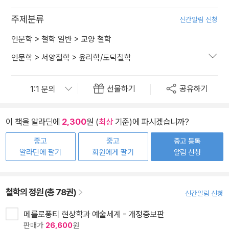
주제분류
신간알림 신청
인문학
>
철학 일반
>
교양 철학
인문학
>
서양철학
>
윤리학/도덕철학
선물하기
공유하기
이 책을 알라딘에
2,300
원 (
최상
기준)에 파시겠습니까?
중고
중고
중고 등록
알라딘에 팔기
회원에게 팔기
알림 신청
철학의 정원 (총 78권)
신간알림 신청
메를로퐁티 현상학과 예술세계 - 개정증보판
판매가
26,600
원