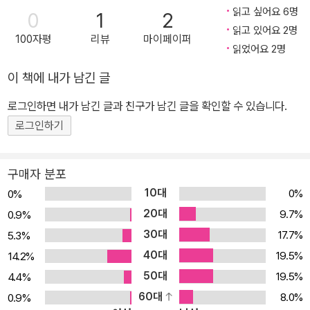
치적인 것: 타자 윤리의 정치철학적 함의』는 이러한 기존의 논의에 발
읽고 싶어요 6명
0
1
2
딛고, 그로부터 한 발 더 나아가 다음과 같이 질문한다. “레비나스에
읽고 있어요 2명
100자평
리뷰
마이페이퍼
게 정치란 있는가?”, “레비나스의 정치란 무엇인가?”라고. 이 책은
읽었어요 2명
레비나스의 ‘정치’ 사유를 주제적으로 탐구하려는 최초의 시도다. 그
이 책에 내가 남긴 글
린비출판사 레비나스 선집 중 『신, 죽음 그리고 시간』과 『전체성과 무
한』의 번역자로 참여한 김도형은 이 책을 통해 레비나스에게 있어 ‘정
로그인하면 내가 남긴 글과 친구가 남긴 글을 확인할 수 있습니다.
치적인 것’의 자리를 모색한다. 그것은 레비나스의 정치 사유가 인간
로그인하기
성의 회복과 공동체의 재건을 도모하려는 우리의 노력에, 낡은 의미
의 정치가 붕괴되고 더 이상 불가능해진 상황에서 새로운 사유를 시
구매자 분포
작하려는 우리의 기획에 하나의 단초를 제공할 수 있다고 믿기 때문
10대
0%
0%
이다. 레비나스의 사유 속에는 한편으론 국가, 법, 제도, 중립성 등으
20대
9.7%
0.9%
로 드러나는 정치와 그 정치적 실천이, 다른 한편으론 책임, 환대, 대
30대
17.7%
5.3%
신함으로 대변되는 혁명적 정치의 근원이 동시에 놓여 있다. 레비나
40대
스 정치가 가진 새로운 가능성을 발견할 수 있는 것도 바로 이 지점이
19.5%
14.2%
다. 국가의 폭정이나 익명적 보편성에 맞서는 가운데, 타자의 유일성,
50대
19.5%
4.4%
윤리의 우선성, 평화에 대한 새로운 발상으로부터 정치의 공간과 개
60대
8.0%
0.9%