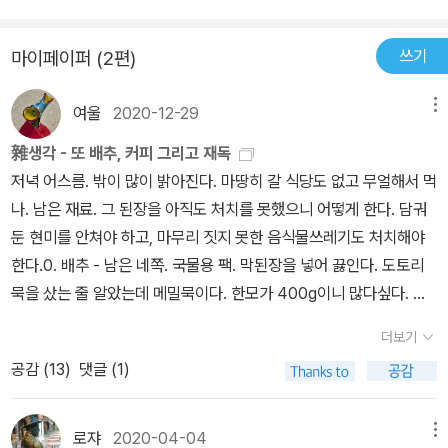
점이다. 이 같은 주장의 초점은 개인을 원자적 실체로 놓는 자유주의
의 관점을 윤리를 앞세운 관계론적 관점에서 비판하는 데 있다. 자유
쓰기
마이페이퍼 (2편)
주의적 정의 이론이 본연적인 나의 권리를 요구하고 그럼으로써 발생
하는 다수의 ‘나들’의 권리를 공정하게 중재하는 데서 성립한다면, 레
여울
2020-12-29
메뉴
비나스의 정의 이론은 타인의 호소에서 정의의 근원적 의미를 발견한
다. 레비나스의 강조점은 정의와 법적 시스템을 구분한다는 데, 정의
雜생각 - 또 배추, 커피 그리고 재독
는 형식적인 합법성 이상의 것을 요구한다는 데 있다. 레비나스 정의
저녁 어스름. 밖이 많이 밝아진다. 마땅히 갈 식당도 없고 무얼해서 먹
론의 특색은 타인에 대한 책임으로부터 정의의 요구가 발생한다는
나. 남은 재료. 그 된장을 아직도 처치를 못했으니 어떻게 한다. 담궈
점, 나아가 정치의 보편성의 영역 밑에 타인에 대한 책임이 이미 성립
둔 현미를 안쳐야 하고, 마무리 짓지 못한 음식물쓰레기도 처치해야
해 있다는 점을 내세운다는 데에 있다. 이럴 때 정의는 단순한 필요성
한다.0. 배추 - 남은 네쪽. 국물용 팩. 막된장을 넣어 끓인다. 도토리
에 의존하는 것이 아니라 타인에 대한 책임으로, 즉 타인의 고통에 대
묵을 샀는 줄 알았는데 메밀묵이다. 한모가 400g이니 많다싶다. 절
한 염려와 주의로서, 타인에 대한 행위로서만 가능할 것이다. 더욱이
반만 툭 썰고, 야채 송송. 간은 간장, 참기름, 올리고당, 식초 조금, 고
더보기
타인이 처한 상황과 그의 처지가 내가 이미 차지하고 있는 자리와 필
추가루 약간해서 조물조물 무친다. 음 짜군. 끓는 물 조금 붓고 시식.
공감 (
13
)
댓글 (1)
연적으로 관련을 맺는다면, 이 정의로부터 나는 결코 사면될 수 없다.
괜찮다. 그렇게 포만감있는 한끼.1. 커피 - 미뤄둔 개수대. 끓는 물을
우리는 타인의 부름에 응답해야 할 책임이 있으며, 어느 누구도 이 책
붓고, 음식물쓰레기통에도 확인처리. 이것저것 윤이나게 박박. 나머
임에서 벗어날 수 없다. 우리가 타인의 부름을 무시하거나 거부할 수
지 음식물도 마무리겸 쑥 비운다. 손잡이가 삐끗해서 참사가 일어날
로쟈
2020-04-04
메뉴