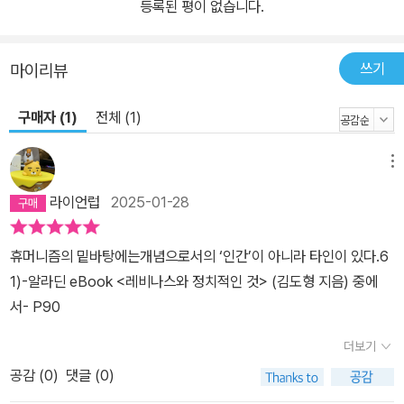
적인 것을 재발견하려 한다는 데 있다. 레비나스에게 정치의 출발점
등록된 평이 없습니다.
은 타자에 대한 책임과 유관한데, 이것이 의미하는 바는 정치란 단순
히 윤리 외부에서 구성될 수 없다는 것이다. 이런 맥락에서 이 책은 레
쓰기
마이리뷰
비나스 정치 철학의 근간을 이루는 여러 요소들을 검토하는 것에서
시작하여, ‘정의’와 ‘인권’에 대한 그의 새로운 해석을 면밀히 고찰하
구매자 (1)
전체 (1)
고 있다. 그리고 이를 토대로 레비나스적 정치, 소위 윤리적 정치가 무
엇일 수 있는지를 그려 본 후, 레비나스 철학이 가지고 있는 한계와 그
메뉴
의의를 몇몇 관점에서 조망하고 있다. 형식상의 평등과 합법성을 넘
라이언럽
2025-01-28
어서 레비나스의 정의론은 그의 타자론에 기초해 있다. 타자성을 중
심으로 하는 그의 패러다임은 고립된 주체 모델과 완전히 다르다. 자
휴머니즘의 밑바탕에는개념으로서의 ‘인간’이 아니라 타인이 있다.6
유주의가 상호성과 그 형식상의 평등성을 주장하는 데 반해, 레비나
1)-알라딘 eBook <레비나스와 정치적인 것> (김도형 지음) 중에
스는 비대칭성 및 나에 대한 타자의 우위를 이야기한다. 레비나스는
서- P90
‘타자에 대한 책임으로서의 정의’라는 자신의 독특한 정의관을 표명
한다. 레비나스가 정의를 타자와 맺는 대면적 관계로 등치시킴으로써
더보기
강조하는 것은 정의는 타자의 부름에 대한 직접적인 응답이라는 점,
공감 (
0
)
댓글 (0)
다시 말해 타자의 호소와 나의 책임이라는 대화적 상황을 지시한다는