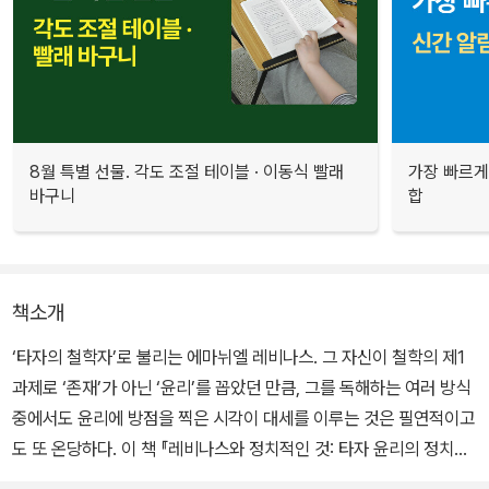
8월 특별 선물. 각도 조절 테이블 · 이동식 빨래
가장 빠르게
바구니
합
책소개
‘타자의 철학자’로 불리는 에마뉘엘 레비나스. 그 자신이 철학의 제1
과제로 ‘존재’가 아닌 ‘윤리’를 꼽았던 만큼, 그를 독해하는 여러 방식
중에서도 윤리에 방점을 찍은 시각이 대세를 이루는 것은 필연적이고
도 또 온당하다. 이 책 『레비나스와 정치적인 것: 타자 윤리의 정치철
학적 함의』는 이러한 기존의 논의에 발 딛고, 그로부터 한 발 더 나아