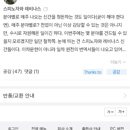
는 있겠지만, 이것은 오히려 책임의 실재성을 확인시켜 줄 뿐이다. 인
뻔했지만 그래도 순탄하게 수습했다. 그래 이럴 땐 커피가 최고지. 다
스피노자와 레비나스
권 ― 타자의 긴급하고 절박한 요구에 응답하기 레비나스는 근대 인
이소에서 산 세트를 확인 겸 사용한 뒤 마지막 남은 필터 확인. 오오
분야별로 매주 나오는 신간을 정돈하는 것도 일이다(굳이 해야 한다
권 담론이 가능케 했던 인간 해방과 인간 평등에 대한 요구를 존중하
생각보다 성능이 좋다. 킨타마니 아라비카 커피 향이 좋다.2. 재독 -
면). 매주 분야별로? 전업이 아닌 이상 감당할 수 있는 것은 아니지
면서도, 현대의 관점에서 그것을 비판적으로 분석한다. 모든 인간은
출근 길. 문득 <<시간과 타자>>라는 책이 생각 나서 책꽂이를 훑는
만, 수시로 자원해온 일이긴 하다. 이번주에는 몇 분야를 건드릴 수 있
동등한 권리의 소유자라는 평등 의식의 내면에는 자신의 권리 추구의
다. 어 이상해. 어디 있지. 여기 있어야 하는 데. 어쩌지. 스캔을 하다
을지 모르겠지만 일단 철학쪽. 눈에 띄는 건 스피노자와 레비나스 신
정당성을 인정받으려는 욕구가, 자기 자신을 소유하고 지배하려는
보니 여기저기 산재해 있다. 읽었던 내용들이 다 지워진 것 같다. 뭘
간들이다. 이차문헌이 아니라 일차 원전의 번역서들이 나오고 있어서
‘동일자의 제국주의’가 놓여 있다는 것이 그의 진단이다. 레비나스 인
까. 도대체 읽었던가 싶다. 그래. 맞아. 책들은 이렇게 몇 번을 지우는
더 의미가 있다. 스피노자의 경우에는 '세계사상의 고전' 시리즈로 <
권론의 핵심은 그가 인권을 ‘타자의 권리’로 내세운다는 데 있다. 인권
것이지. 그렇게 지워진 이력에 살아 남아 올라오는 것들이 진짜야. 막
더보기
지성교정론>(길)과 <정치론>이 새로 번역돼 나왔다. 주저 <에티카>
의 주체는 보편적 인간이 아니라 구체적 인간, 비교 불가능한 유일한
땅을 고룬 것이라고. 이렇게 안위를 해 본다. 그러다 몇 권의 책들을
공감 (
47
)
댓글 (1)
(<윤리학>)의 새 번역본은 언제 나오는지 모르겠지만, 그 준비가 무
인간, 더 정확히는 요구하고 명령하는 타자다. 레비나스는 “인간의 권
더 짚어든다. 어쩌면 해가 지는 것이 아니라 저녁하늘이 올라오고 있
르익어 가는 듯싶다. 물론 기존 번역본이 없는 건 아니지만, 번역에 대
리는 절대적으로 그리고 근원적으로 타인 속에서만 다른 인간의 권리
다는 표현이 맞을 것이다. 새들도 꽃들도 겨울을 참으며 점점 더 일찍
한 여러 지적들이 있는 터라 신뢰할 만한 정본 번역이 더 절실하게 요
로서 의미를 갖는다”라고 말한다. 그리고 인권이 그 중요성과 의미를
해를 마중나갈 것이다.
반품/교환 안내
청된다. '스피노자 선집'은 강영계 교수의 번역판이 다섯 권 나와 있
획득하는 ‘근원적 경험’으로 되돌아가야 한다고 강조한다. 그 경험이
는데, <지성개선론>과 <정치학논고>가 들어 있지만 이 목록에도 아
란 곧 타자와의 대면, 그러니까 타자가 나에게 권리를 주장하고 나의
직 <에티카>는 빠져 있다. 이미 나온 번역의 개정판을 진행중인 것으
책임을 요구하는 상황에 대한 경험이다. 이런 방향성이 왜 권리의 담
로 보인다. <에티카>는 기타 번역본도 몇 권 더 있지만 아직까지 정
지자가 책임을 지는 자와 단순히 교환될 수 없는 것인지를 보여 준다.
로그인
전체 메뉴
회사 소개
출판사 안내
PC 버전