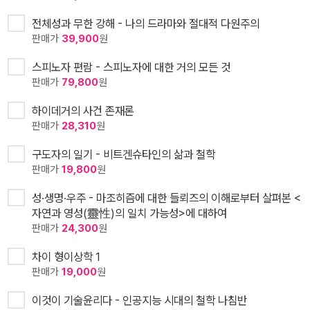
전체성과 무한 강해 - 나의 드라마와 절대적 다원주의
판매가
39,900
원
스피노자 편람 - 스피노자에 대한 거의 모든 것
판매가
79,800
원
하이데거의 사건 존재론
판매가
28,310
원
구도자의 일기 - 비트겐슈타인의 삶과 철학
판매가
19,800
원
성·생명·우주 - 마조히즘에 대한 들뢰즈의 이해로부터 살펴본 <
자연과 영성(靈性)의 일치 가능성>에 대하여
판매가
24,300
원
차이 형이상학 1
판매가
19,000
원
이것이 기술윤리다 - 인공지능 시대의 철학 나침반