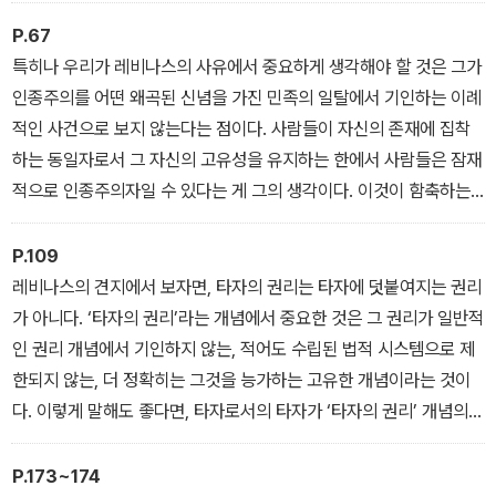
은 윤리의 선함을 결코 대체할 수 없다는 게 그의 주된 생각이다. 오히
려 정치는 윤리에 의해 끝없이 문제 삼아진다. 윤리는 정치가 내세우
P.67
는 보편적 법칙과 제도들에 도전하는 역할, 구축된 정치의 부정의와
특히나 우리가 레비나스의 사유에서 중요하게 생각해야 할 것은 그가
무책임성을 고발하는 역할을 한다.
인종주의를 어떤 왜곡된 신념을 가진 민족의 일탈에서 기인하는 이례
적인 사건으로 보지 않는다는 점이다. 사람들이 자신의 존재에 집착
하는 동일자로서 그 자신의 고유성을 유지하는 한에서 사람들은 잠재
적으로 인종주의자일 수 있다는 게 그의 생각이다. 이것이 함축하는
바는 사람들은 나치의 인종주의를 자신과 완전히 무관한 것으로 치부
하여 제쳐둘 수 없다는 것이다. 즉 히틀러주의와 같은 인종주의는 예
P.109
외적 도착으로 한정되는 것이 아니라 우리의 존재 자체가 만들어 낼
레비나스의 견지에서 보자면, 타자의 권리는 타자에 덧붙여지는 권리
수 있는 영원한 가능성이라는 점이다.
가 아니다. ‘타자의 권리’라는 개념에서 중요한 것은 그 권리가 일반적
인 권리 개념에서 기인하지 않는, 적어도 수립된 법적 시스템으로 제
한되지 않는, 더 정확히는 그것을 능가하는 고유한 개념이라는 것이
다. 이렇게 말해도 좋다면, 타자로서의 타자가 ‘타자의 권리’ 개념의
원천이다. 이런 식의 논의는 재현적 사유 너머에서 타자를 만나고자
하는 레비나스 철학의 또 다른 귀결점이다. (중략) 타자는 언제나 ‘누
P.173~174