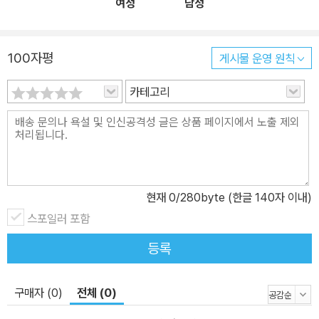
여성
남성
념을 새롭게 경계 짓고 또 넘어설 수 있는 단초를, 또 그 필요성을 이
해할 수 있게 되는 것이다. 이 책은 그러한 작업을 위한 초석으로서 레
비나스 사유의 독해와 그 실천적 적용에 있어 하나의 새로운 문을 열
100자평
게시물 운영 원칙
어젖힌다. 윤리의 지평에서 정치를 재사유하다 리처드 로티는 레비나
스의 철학이 민주주의적 현실 정치와 결코 화해할 수 없다고 단언한
카테고리
바 있다. 무한과 외재성에 대한 그의 사유가 ‘비현실적’이라는 이유에
서다. 레비나스가 내세우는 타자에 대한 아나키적 책임, 그리고 윤리
에 기초한 정치가 결코 현실 속에 온전히 자리 잡을 수 없다는 점에서
로티의 주장은 일견 정당하다고 할 수 있을 것이다. 그러나 레비나스
철학의 중심에 윤리가 놓여 있고 윤리를 통해 정치의 정당화를 요구
현재
0
/280byte (한글 140자 이내)
한다고 해서 그가 정치 내지 국가의 존재를 무시하거나 부정한 것은
스포일러 포함
결코 아니다. 레비나스가 문제 삼는 것은 자아의 중심성을 대체하고
나의 정체성을 의문시하는 윤리적 명령이 없다면, 정치는 일정 정도
등록
확장되는 자기 이해의 계산으로 남을 수밖에 없다는 사실이기 때문이
다. 레비나스 정치철학의 독특성은 윤리의 지평에서 정치를 재(再)사
구매자 (0)
전체 (0)
유한다는 데에, 구체적으로는 타자에 대한 책임 속에서 종래의 정치