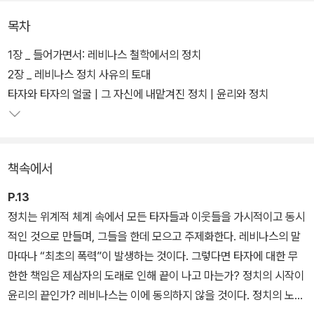
가 다음과 같이 질문한다. “레비나스에게 정치란 있는가?”, “레비나
목차
스의 정치란 무엇인가?”라고. 이 책은 레비나스의 ‘정치’ 사유를 주제
적으로 탐구하려는 최초의 시도로서 ‘윤리’를 통해 정치의 공간과 개
1장 _ 들어가면서: 레비나스 철학에서의 정치
념을 새롭게 경계 짓고 또 넘어설 수 있는 단초를 제공할 것이다.
2장 _ 레비나스 정치 사유의 토대
타자와 타자의 얼굴 | 그 자신에 내맡겨진 정치 | 윤리와 정치
책속에서
P.13
정치는 위계적 체계 속에서 모든 타자들과 이웃들을 가시적이고 동시
적인 것으로 만들며, 그들을 한데 모으고 주제화한다. 레비나스의 말
마따나 “최초의 폭력”이 발생하는 것이다. 그렇다면 타자에 대한 무
한한 책임은 제삼자의 도래로 인해 끝이 나고 마는가? 정치의 시작이
윤리의 끝인가? 레비나스는 이에 동의하지 않을 것이다. 정치의 노동