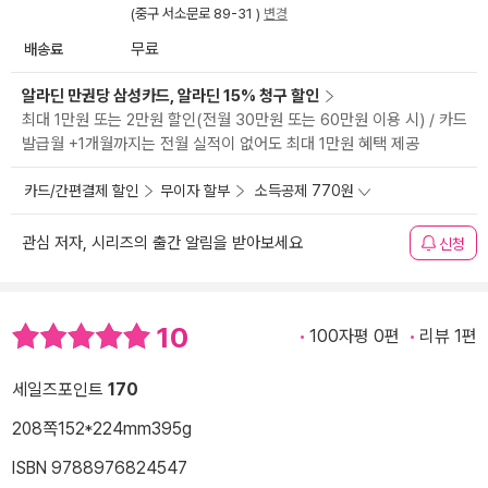
(중구 서소문로 89-31 )
변경
배송료
무료
알라딘 만권당 삼성카드, 알라딘 15% 청구 할인
최대 1만원 또는 2만원 할인(전월 30만원 또는 60만원 이용 시) / 카드
발급월 +1개월까지는 전월 실적이 없어도 최대 1만원 혜택 제공
카드/간편결제 할인
무이자 할부
소득공제 770원
관심 저자, 시리즈의 출간 알림을 받아보세요
신청
10
100자평 0편
리뷰 1편
세일즈포인트
170
208쪽
152*224mm
395g
ISBN 9788976824547