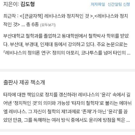
지은이:
김도형
저자파일
신간알림 신청
최근작 :
<[큰글자책] 레비나스와 정치적인 것 >
,
<레비나스와 정치
적인 것>
… 총 6종
(모두보기)
부산대학교 철학과를 졸업하고 동대학원에서 철학박사 학위를 받았
다. 부산대, 부경대, 인제대 등에서 강의하고 있다. 주요 논문으로는
「레비나스의 정의론 연구: 정의의 아포리, 코나투스를 넘어 타인의 선
으로」, 「레비나스의 인권론 연구: 타인의 권리 그리고 타인의 인간주
의에 관하여」, 「레비나스와 페미니즘 간의 대화(1): 레비나스에서 여
성의 문제」 등이 있다. 지은 책으로 『레비나스와 정치적인 것: 타자 윤
출판사 제공 책소개
리의 정치철학적 함의』(2018), 옮긴 책으로는 레비나스의 『신, 죽음,
타자에 대한 책임으로 정치를 갱신하라! 레비나스의 ‘윤리’ 속에서 길
그리고 시간』(2013), 『전체성과 무한』(2018)이 있다.
어낸 ‘정치적인 것’의 의미와 가능성 ‘타자의 철학자’로 불리는 에마뉘
엘 레비나스. 그 자신이 철학의 제1과제로 ‘존재’가 아닌 ‘윤리’를 꼽
았던 만큼, 그를 독해하는 여러 방식 중에서도 윤리에 방점을 찍은 시
각이 대세를 이루는 것은 필연적이고도 또 온당하다. 『레비나스와 정