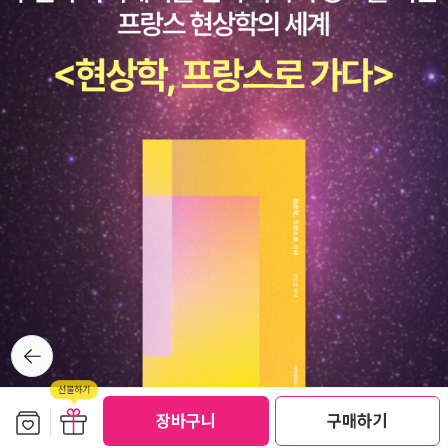
다. 아, <레비나스 평전>(살림)도 오래 전에 나왔지만 나도 아직 완독
대하는 것은 ‘윤리적 호소’에만 의존하는 것 못지않게 순진한 것이 아
은 못한 책이다... 어떤 책이건 기본 스탠스를 잡게 되면 선집 가운데
닐까. 지금 우리에게 필요한 것은 타자 윤리를 정교화하고 그것을 일
하나를 골라 도전해보면 되겠다. 윤리학에 대한 관심을 묶을 수 있는
상과 정치에 섬세하게 적용하여 정치의 공간을 새롭게 경계 짓는 일
스피노자와 레비나스가(둘다 유대인이기도 하다) 어디서 접점을 갖
일 것이다. 레비나스의 철학이. 그리고 이 책이 그러한 작업을 위한 발
는지 문득 궁금한데, 그걸 해소하는 건 시간도 없는 김에 <에티카>
판이 될 수 있을 것이다.
출간 이후로 미뤄둔다...
뒤로가
기
보관함담기
선물하기
장바구니
구매하기
선물하기