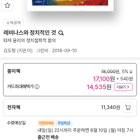
소득공제
레비나스와 정치적인 것
타자 윤리의 정치철학적 함의
김도형
(지은이)
그린비
2018-09-10
종이책
18,000
원,
5%
17,100
원
+ 540원
14,535
원
카드최대혜택가
더보기
전자책
11,340
원
수령예상일
양탄자배송
주말특급
내일(일) 22시까지 주문하면 8월 10일 (월) 아침 7시
출근전 배송