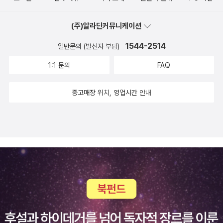
본의 평가를 얻고 있는 번역본은 없는 상황이다(학술논문에 인용할
그리고 권리의 이 비대칭적 구조야말로 레비나스 인권 담론의 간과할
수 있다거나 대학강의나 대중강의에서 교재로 쓸 수 있는 번역본 정
수 없는 중요한 부분일 것이다. 그의 인권 담론은 권리 일반에서 타자
(주)알라딘커뮤니케이션
도면 정본에 값한다). <에티카>에 대해선 절판된 책들까지 포함하면
의 권리로 강조점을 옮겨 놓음으로써 인권을 보호한다는 것이 의미하
다수의 해설서가 나와 있다. 주연인 <에티카>만 등장하면 된다. 스피
는 바를 새롭게 혹은 그 근원에서 질문케 한다. 그래서 부각되는 것은
1544-2514
일반문의 (발신자 부담)
노자 평전 류는 나중에 다른 기회에 적기로 한다. 그리고 '레비나스
바로 타자의 요구가 갖는 긴급성과 절박성일 것이다. 구체적 만남 속
1:1 문의
FAQ
선집'의 하나로 <타자성과 초월>(그린비)이 출간되었다. 전집 번호
에서 출현하는 구체적 타자의 권리를 보호하는 일은 법적 보편성의
상으로는 넷째 권인데, 출간 순서로를 다섯번째다. '1967년부터 198
영역에서 완전히 성취될 수 있는 것도, 정치적 현실을 고려한 후에 비
중고매장 위치, 영업시간 안내
9년까지 여러 곳에서 발표한 9편의 논문과 3차례의 대담을 엮은 모
로소 논의될 수 있는 것도 아니다. 타자의 헐벗음과 굶주림은 언제나
음집'이다. 레비나스의 주저는 물론 <전체성과 무한>이지만, 만만치
과도하며, 즉각적인 응답을 요구하기 때문이다. 인권이 매우 긴급하
가 않은 저작이기에 대담이나 다른 논문들의 도움을 받을 수가 있다.
고 의미를 가지게 되는 것은 그런 극단적인 상황에서이다. 한편으로
레비나스 철학에 관한 입문서로는 우치다 타츠루의 <레비나스의 사
는 이주 노동자, 결혼 이민자, 탈북자, 난민으로 대표되는 우리 집단
랑의 현상학>(갈라파고스) 같은 책을 먼저 꼽을 수 있지만(나는 콜린
외부의 타자들이, 다른 한편으로는 성소수자, 장애인, 여성처럼 집단
데이비스의 <처음 읽는 레비나스> 원서로 오래 전에 입문했다), 국내
내부에 있지만 감춰졌던 타자들이 우리 앞에 모습을 드러내고 있는
연구자들의 책도 참고할 만하다. 다만 대중용보다는 조금 난이도가
현실이다. 이러한 타자들과의 관계 맺음에 있어, 이들의 자리를 찾아
높다. 레비나스의 저작 가운데서는 아무래도 대담집이 가장 접근이
줌에 있어 소위 ‘정치 공학’에 머물거나 ‘공정한 중재의 프레임’에 갇
용이한데, 선집판과 함께 <윤리와 무한>(다산글방)이 그에 해당한
히기 일쑤인 ‘정치적 해결책’만으로 문제를 해결할 수 있으리라고 기