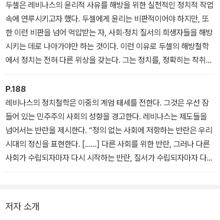
구’로 남아 있을 뿐 결코 ‘무엇’으로 환원될 수 없다는 것이다. 타자는
두셀은 레비나스의 윤리적 사유를 해방을 위한 실천적인 정치적 작업
자신의 타자성 안에서 권리의 주체로 수립되므로, 결코 “그 권리는 전
속에 연루시키고자 했다. 두셀에게 윤리는 비판적이어야 하지만, 또
체주의 논리가 행하는 세밀한 계산과 일치하지 않는다”.
한 이런 비판을 넘어 억압받는 자, 사회·정치 질서의 희생자들을 해방
시키는 데로 나아가야만 하는 것이다. 이런 이유로 두셀의 해방철학
에서 정치는 전혀 다른 위상을 갖는다. 그는 정치를, 정확히는 착취당
한 자들의 정치를 제일철학으로 놓음으로써 정치를 새롭게 복권시키
고자 한다. 그는 정치의 긍정적인 면, 해방적인 면을 강조한다.
P.188
레비나스의 정치철학은 이중의 계엄 태세를 전한다. 그것은 우선 잠
들어 있는 민주주의 사회의 성향을 경고한다. 레비나스는 제도들을
넘어서는 반란을 제시한다. “정의 없는 사회에 저항하는 반란은 우리
시대의 정신을 표현한다. [……] 다른 사회를 위한 반란, 그러나 다른
사회가 수립되자마자 다시 시작하는 반란, 질서가 수립되자마자 다시
시작하는 반란”을 주장하는 것이다. 아울러 레비나스의 철학은 그 자
신에 만족하는 도덕적 의식을 문제 삼는다.
저자 소개