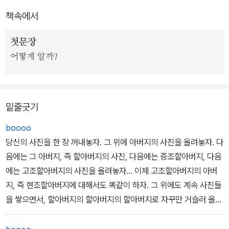
책속에서
그리고 신화나 종교가 내놓은 답과 과학이 내놓은 답을 비교해서 보
여줌으로써, 우리가 생각하는 신비롭고 기적적이며 마법적인 것이 어
첫문장
떻게 해서 ‘과학적인 사실’로 설명될 수 있는지를 명료하게 밝힌다. 과
어떻게 알까?
학으로 이해된 현실은 어떤 기적보다 경이롭고 아름답고 황홀하다.
현실이야말로 우리를 가슴 뛰게 하는 마법이다.
밑줄긋기
boooo
당신의 사진을 한 장 꺼내놓자. 그 위에 아버지의 사진을 올려놓자. 다
음에는 그 아버지, 즉 할아버지의 사진, 다음에는 증조할아버지, 다음
에는 고조할아버지의 사진을 올려놓자... 이제 고조할아버지의 아버
지, 즉 현조할아버지에 대해서도 똑같이 하자. 그 위에도 계속 사진들
을 쌓으면서, 할아버지의 할아버지의 할아버지로 자꾸만 거슬러 올라
가자. 사진이 발명되기 전으로도 갈 수 있다. 이것은 어디까지나 사고
실험이니까.