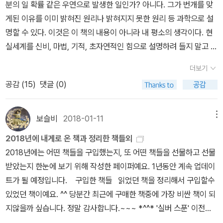
분의 일 확률 같은 우연으로 발생한 일인가? 아니다. 그가 번개를 맞
의로 붙였다는 것과 그것이 ‘변종‘이라는 이름과 본질적으로 다르지
의 혼합이고 프리즘은 혼합된 색을 구별하는 것이라고 증명했다. 우
게된 이유를 이미 밝혀진 원리나 밝혀지지 못한 원리 등 과학으로 설
않다는 사실을 이해했을 것이다. 변종은 차이점이 비교적 적고 유사
리는 망원경에다 분광기를 달면 지구에서 볼 수 없는 우주에 관한 모
명할 수 있다. 이것은 이 책의 내용이 아니라 내 평소의 생각이다. 현
점이 비교적 많은 유형을 가리킨다.- P107동류 사이의 생존경쟁이
든 정보를 얻을 수 있게 된다. 그 순간, 우주라는 것이 놀랍게도 현실
실세계를 신비, 마법, 기적, 초자연적인 힘으로 설명하려 들지 말고 합
야말로 모든 생존경쟁 가운데 가장 치열하고 무시무시한 것이다.- P1
이 된다는 것이다. 도킨스에 따르면 우리가 현실을 아는 방법은 세 가
리적인 이성으로 그리고 진실을 밝히는 유용한 도구인 과학으로 설명
17서양 사상의 논리에서 분류라는 작업이 핵심이 되는 이유는 그것
지다. 하나는 우리의 오감으로 직접적으로 확신할 수 있는 것이다. 가
더보기
하여야 한다. 과학이 잘못 설명하거나 아직 설명하지 못하는 한계가
이 서술(description)인 동시에 규정(prescription)이기 때문이다.
령, 소금은 현실이라고 할 수 있다. 둘은 우리의 오감으로 감지할 수
공감 (
15
)
댓글 (0)
있을 수 있지만 그래도 과학의 힘은 강력하다. 이성과 과학으로 밝혀
분류 개념 속에서 말이라는 범주가 성립되면 우리는 이러한 말을 지
없을 때 망원경이나 화석을 통해 우리의 감각을 향상시킴으로써 간접
지는 마법 같은 현실을 직시하면서 현실 속에서 원인과 해결책을 찾
목한 다음, 공통된 특징을 서술한다. 이것이 말의 본질이다. 이런 방법
적으로 확신할 수 있는 것이다. 가령, 공룡은 지금은 존재하지 않지만
아야 한다.~~~~~~우리가 살고 있는 현실에서 참되게 산다는 것은
보슬비
2018-01-11
메뉴
으로 말의 공통된 특징을 서술했을 때, 그 서술 자체는 다시 규정이 된
분명 존재했다는 사실 때문에 현실이라고 할 수 있다. 셋은 좀 더 간접
어떤 의미인가? 한 사람이 언행일치로 사는 것과 같은 것인가? 현실
다. 이러한 말을 본 다음 이 동물을 ‘말‘이라고 지칭하고 다시 공통된
적인 방법으로 모형이다. 현실이 이러지 않을까 하는 모형을 만든 다
2018년에 내게로 온 책과 정리한 책들외
세계에는 진실, 거짓, 상상, 환상, 무지가 복잡하게 섞여있다. 반드시
특징을 서술함으로써 서술은 정의(定義)가 된다.- P141이전 사람들
음 그 모형이 옳다면 어떤 것의 존재를 믿어도 좋다. 가령, 유전자는
2018년에는 어떤 책들을 구입했는지, 또 어떤 책들을 선물하고 선물
진실을 다 알고 살아야 하는 것은 아니다. 인류사에서 흔하게 있어왔
은 일단 분류를 앞에 두고 생물 개체를 뒤에 두었다. 그러나 다윈은 완
DNA라는 물질로 이루어져 있는데 DNA에 관한 지식은 전부 모형을
받았는지 한눈에 보기 위해 작성한 페이퍼예요. 1년동안 계속 업데이
고 지금도 있듯이 초현실 신념체계나 거짓 세계에서 살아도 아무 문
전히 새로운 태도를 취했다. 그는 사람들이 자연의 오묘함과 종의 변
통해 발견되었다. 이로 인해 DNA도 현실이라고 할 수 있다. 저자는
트가 될 예정입니다. 구입한 책들 읽었던 책을 정리해서 구입할수
제없이 잘 살 수 있다. 그러나 오늘날 문제 해결과 갈등 해소를 위해서
화 및 이 세계의 유래를 보지 못하는 이유가 여기에 있다고 여겼다.다
현실과 불가분의 관계를 맺는 마법에 대해서도 세 가지로 구분하고
있었던 책이예요. ^^ 당분간 최근에 구매한 책중에 가장 비싼 책이 되
는 진실을 추구해야 한다. 그러기 위해서는 이성의 힘으로 현실을 직
윈은 사람들과 정반대 방향으로 생물 세계를 관찰했다. 먼저 개체를
있다. 하나는 초자연적인 마법이다. 신화나 동화를 보면 주문에 의해
지않을까 싶습니다. 정말 감사합니다.~~~ *^^* '실버 스푼' 이전에
시해야 한다. 참되게 산다는 것은 현실을 직시하는 것을 의미한다.(의
본 다음 그 안에서 종의 집합을 찾아냈다. 철학 용어로 표현하자면 현
왕자가 개구리로 바뀐다. 하지만 이런 마법은 이야기일 뿐 현실에서
는 '페랑디 요리수업'이 가장 크고 두꺼웠는데, 사이즈는 몰라도 두께