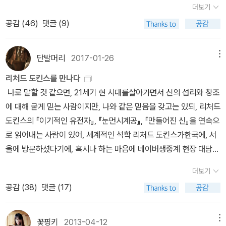
무적으로 독후감을 써야 하는 상황이 되니까 글의 제목도 처음 달고
더보기
상학으로 기존의 본질론을 대체한 것이다. 우리는 성급하게 이 동물
는 존재하지 않는다. 둘은 무대 마법이다. 무대 마법은 실제로 벌어지
는 '실버 스푼'이 두껍네요. 그래도 가격은 페랑디가 조금 비쌉니다.
글을 길게 쓰게 되는구나.)
공감 (
46
)
댓글 (9)
이 무엇인지 결정하거나 정의할 필요 없이 각각의 단일 개체가 실제
는 일이지만 우리의 생각과는 다르게 속임수에 지나지 않는다는 것이
올해는 꼭 배트맨 수집말고, 읽기로~~~^^
로 어떻게 자라는지 관찰하면 그만이다.- P151이 지역에 분포가 비
다. 셋은 저자가 주장하는 ‘시적 마법’이다. 저자의 표현에 따르면 이
읽고 싶은 코믹스들~ 구입한 만화들 '해수의 아
교적 밀집된 곳이 있고 저 지역에도 분포가 비교적 밀집된 곳이 있다
것은 캄캄한 밤에 별들을 바라다보면서 숨 막히는 희열을 느끼는 ‘순
이'의 작가 '이가라시 다이스케'의 작품이라 눈길이 갔어요. 다른 시
단발머리
2017-01-26
메뉴
면, 이곳들은 종을 이룰 가능성이 높은 것이지 필연적으로 종을 이루
수한 마법’이다. 이런 의미에서 마법은 깊이 감동하는 것, 신나는 것을
리즈처럼 길지 않고 4권에서 완결되어서 구입했어요. 소프트 BL
리처드 도킨스를 만나다
는 것은 아니다. 그러니까 기존의 본질론이 중시한 본질을 우선 한쪽
말하며 ‘내가 정말로 살아 있구나.’를 느끼게 하는 것이다. 이 책을 통
은 가끔씩 부담없이 읽고 있습니다.^^ 그래픽노블로 읽는 '페미니즘'
나로 말할 것 같으면, 21세기 현 시대를살아가면서 신의 섭리와 창조
으로 미뤄 둔 다음, 종을 가정하지 않은 채 개체만을 본다. 개체가 얼
해 도킨스는 우리가 제대로 알아야 할 현실과 마법에 대해서 과학적
언제가 될지 모르지만, 치앙마이를 꿈꾸며~ 이제 정말 운동을 해
에 대해 굳게 믿는 사람이지만, 나와 같은 믿음을 갖고는 있되, 리처드
마나 많은 변화를 일으키는지 마침내 어떻게 종을 형성하는지 보는
으로 안내하고 있다. 그래서 우리는 무엇이 진정한 현실이고 마법인
야하는 나이가 되었다. 굿즈 노예. 책 특성상 구입보다는 대출하는것
도킨스의 『이기적인 유전자』, 『눈먼시계공』, 『만들어진 신』을 연속으
것이다. 원래의 출발점과 전제를 뒤바꿈으로서 다윈은 당시 많은 사
지 알게 된다. 현실이라는 문제가 간단하지 않는 것은 우리의 감각이
이 더 나았을텐데..^^ 매년 구입하게 되는 책 셰익스피어의 문학과
로 읽어내는 사람이 있어, 세계적인 석학 리처드 도킨스가한국에, 서
람들이 곤혹스러워한 생물계의 복잡한 문제를 해결했다.(...) 반면 다
아는 것뿐만 아니라 아직 모르는 것들까지 현실일 수 있다는 것이다.
아름다운 식물학의 만남. 맛보장 시리즈는 집에서 막 사용할 요리책
울에 방문하셨다기에, 혹시나 하는 마음에 네이버생중계 현장 대담을
윈은 아예 이 체계를 멀리 던져 버리고 전혀 다른 시각으로 접근했다.
이럴 때 과학은 어떤 것이 현실일 가능성을 찾는데 유용한 지식이라
으로 구입하고 있어요. 사찰요리책 중에 가장 마음에 드는 요리책입
신청했고, 당첨이 되었다. 알라딘, 땡큐 베리머치. 역시나 타고난 길치
그는 말이 무엇인지, 낙타가 무엇인지처럼 종의 정의에 매달리지 말
고 할 수 있다. 저자 말대로 어떤 것의 존재를 믿어도 좋은 경우는 오
니다. 한권 정도 중식요리책을 가지고 있는것도 좋을것 같아 구입.
더보기
답게 한 블럭 앞에서 멋지게 헤매 주시고, 도착한 강연 장소. 입장 전
고 먼저 각 생물 개체가 어떤 모습으로 자라고 또 어떤 변화를 거치는
직 진정한 증거가 있을 때뿐이다. 진정한 증거는 우연한 과정과는 반
사케 초보 입문자용으로 괜찮네요. 칵테일에 관심있어서 구입한 책이
공감 (
38
)
댓글 (17)
이름을 확인하고 착석. 물 한 모금 마시고, 기대 및 고대.입구에서 통
지에 주목하라고 말했다.다윈은 이런 비정의(非定義)의 방식을 다
대다. 만약에 어떤 것이 단순히 우연한 과정이라고 한다면 이것이야
예요. 심플하고 미니멀한 삶 처음 채식주의자가 될테야~해서 가족
역기를 나누어 주던데, “엄마, 필요해?”라는 도전적인 언사에 “아니,
른 곳에서도 활용했다. 이전의 생물학자는 대개 본질론이나 정의식
말로 마법적일 것이다. 하지만 저자가 말하는 가슴 뛰는 마법은 ‘과학
들을 걱정시켰는데, 이제는 그러려니하고 걱정도 않하네요.^^ 육식파
나 안 필요하지. 너 필요해?”라며당당하게 입장했는데, 두 번째 질문
사고로 해부와 구조를 이해했다. 그러나 다윈은 고정관념을 거부했
꽃핑키
2013-04-12
메뉴
적 기법을 통해 이해되는 현실세계의 사실’이라는 것이다. 가령, 세상
인 우리 가족을 위해 균형있는 식단을 하고 싶어서 구입했어요. 다이