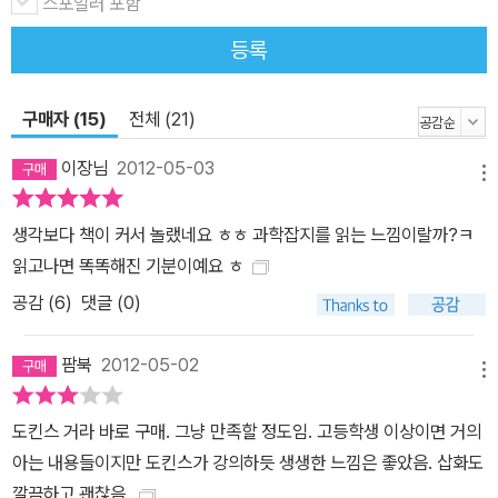
이해된 현실 세계는 어떤 기적보다 경이롭고 아름답고 황홀함을 보여
스포일러 포함
준다. 현실이야말로 우리를 가슴 뛰게 하는 마법이다. ‘현실’이란 무엇
등록
인가? ‘마법’이란 무엇인가? “읽으면서 나도 모르게 감탄사를 연발했
다. 아, 유전자가 이렇게 작동하는 것이로구나! 그리고 별이, 지각판
구매자 (15)
전체 (21)
이! 내가 안다고 생각했던 설명이 더 명확해졌다. 내가 알지 못했던 내
용이 처음으로 분명하게 이해되었다.” _필립 풀먼, <황금 나침반>의
이장님
2012-05-03
메뉴
작가 도킨스는 이 책의 제목에 ‘마법magic’을 쓴 이유를 다음처럼 설
명한다. 마법에는 여러 형태가 있다. 초자연적 마법은 과학적 기법이
생각보다 책이 커서 놀랬네요 ㅎㅎ 과학잡지를 읽는 느낌이랄까?ㅋ
발달하기 전에 세상을 설명하려고 의지했던 마법이다. 고대 이집트
읽고나면 똑똑해진 기분이예요 ㅎ
사람들은 누트 여신이 태양을 삼켜서 밤이 온다고 설명했다. 바이킹
공감 (
6
)
댓글 (0)
들은 무지개는 신들이 땅으로 내려올 때 쓰는 다리라고 믿었다. 일본
사람들은 지진을 설명하기 위해서 거대한 메기의 등에 세상이 얹혀
팜북
2012-05-02
있다고 상상했다. 메기가 꼬리를 퍼덕거릴 때마다 지진이 발생한다는
메뉴
것이다. 이런 이야기들은 마법적이고 특별하다. 그러나 다른 종류의
도킨스 거라 바로 구매. 그냥 만족할 정도임. 고등학생 이상이면 거의
마법도 있다. 이런 의문들에 대한 진정한 해답을 찾아내는 즐거움이
아는 내용들이지만 도킨스가 강의하듯 생생한 느낌은 좋았음. 삽화도
담긴 마법이다. 현실의 마법, 즉 과학이다. “‘시적 마법’은 내가 이 책
깔끔하고 괜찮음.