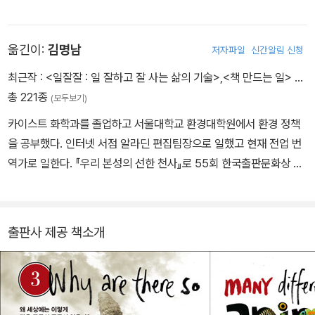
그상(2009) 등 수많은 상과 명예 학위를 받았다. 2013년에는 『프로
작가들과 다양하게 협업해 왔습니다. 《금붕어 두 마리와 아빠를 바꾼
스펙트』지가 독자들의 투표로 선정하는 ‘세계 최고의 지성’ 1위에 올
날》, 《코랄린》 같은 어린이책은 물론 그래픽노블 〈샌드맨〉 시리즈의
랐으며, 2017년 과학 도서상 30주년 기념으로 영국왕립협회에서 조
옮긴이:
김명남
저자파일
신간알림 신청
표지와 《배트맨: 아캄 어사일럼》의 일러스트를 맡아 독특한 매력을
사한 ‘역사상 가장 영감을 주는 과학책’에 그의 대표작인 『이기적 유
뽐내며 크게 주목받았습니다. 그 밖에도 영화 등 다양한 분야에서 특
최근작 :
<일잘잘 : 일 잘하고 잘 사는 삶의 기술>
,
<책 만드는 일>
…
전자』가 선정된 바 있다. 저서로는 『이기적 유전자(The Selfish Ge
유의 예술 감각을 발휘하고 있습니다. 인스타그램 @davemckeanh
총 221종
(모두보기)
ne)』, 『확장된 표현형(The Extended Phenotype)』, 『만들어진
ourglass
카이스트 화학과를 졸업하고 서울대학교 환경대학원에서 환경 정책
신(The God delusion)』, 『눈먼 시계공(The Blind watchmake
을 공부했다. 인터넷 서점 알라딘 편집팀장으로 일했고 현재 전업 번
r)』, 『무지개를 풀며(Unweaving the rainbow)』, 『영혼이 숨 쉬는
역가로 일한다. 『우리 본성의 선한 천사』로 55회 한국출판문화상 번
과학(Science in the Soul)』, 『리처드 도킨스, 내 인생의 책들(Bo
역 부문을 수상했다. 그 밖의 옮긴 책으로 『명랑한 은둔자』, 『면역에
oks Do Furnish A Life)』, 『마법의 비행(Flights of Fancy)』 등이
관하여』, 『소유하기, 소유되기』, 『경험 수집가의 여행』, 『특이점이 온
있다.
다』, 『우리는 언젠가 죽는다』, 『틀리지 않는 법』, 『지상 최대의 쇼』,
출판사 제공 책소개
『남자들은 자꾸 나를 가르치려 든다』, 『여자들은 자꾸 같은 질문을 받
는다』 등이 있다. 셰발과 발뢰의 마르틴 베크 시리즈(전10권)를 전부
번역했다.