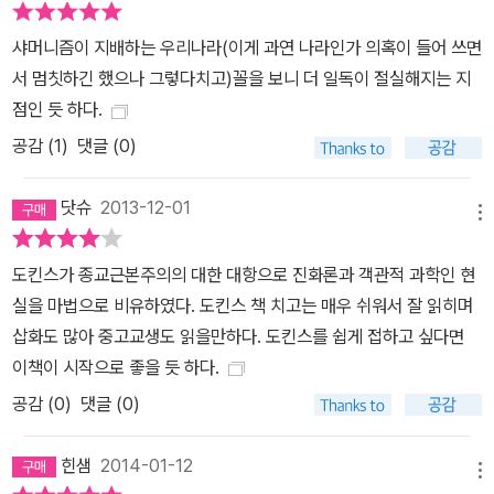
학이 내놓은 답을 비교해서 보여준다. 신화는 재미있는 답들을 내놓
는다. “8장 세상은 언제, 어떻게 시작되었을까?”를 보자. 세상의 시
샤머니즘이 지배하는 우리나라(이게 과연 나라인가 의혹이 들어 쓰면
작을 설명하는 기원신화들을 보면 실망스러울 뿐이다. 왜 우주가 존
서 멈칫하긴 했으나 그렇다치고)꼴을 보니 더 일독이 절실해지는 지
재하기 전에 이미 어떤 생명체가 존재한다고 가정하고 시작할까? 신
점인 듯 하다.
화들 중에서 우주의 창조자인 그 자신은 어떻게 존재하게 되었는지
공감 (
1
)
댓글 (0)
설명하는 것은 하나도 없다. 그러니 신화들은 우리에게 도움이 되지
못한다고 하며, 진정한 우주의 시작에 대해 과학이 밝혀온 사실들에
닷슈
2013-12-01
대한 설명이 이어진다. 무지개에서 시작한 설명은 그 빛의 스펙트럼
메뉴
을 통해 별의 위치와 구성성분을 알아내는 데까지 나아간다. 먼 은하
도킨스가 종교근본주의의 대한 대항으로 진화론과 객관적 과학인 현
에서 보내오는 빛의 스펙트럼을 분석해 우주의 팽창속도를 측정할 수
실을 마법으로 비유하였다. 도킨스 책 치고는 매우 쉬워서 잘 읽히며
있고 그것을 되감으면 우주의 시작으로 수렴된다. 그 순간이 우주의
삽화도 많아 중고교생도 읽을만하다. 도킨스를 쉽게 접하고 싶다면
시작이다. 그 순간이 바로 ‘빅뱅’이다. 빅뱅 순간에 우주만 생겨난 것
이책이 시작으로 좋을 듯 하다.
이 아니다. 시간과 공간 자체도 빅뱅과 함께 시작되었다. 무지개는 그
공감 (
0
)
댓글 (0)
저 아름답기만 한 것이 아니었다. 어떻게 보면 무지개가 우리에게 시
간과 공간을 포함한 만물의 시작을 알려주는 셈이다. 환상적이지 않
힌샘
2014-01-12
은가?! “과학이 그 신기한 사실들을 밝혀낼 수 있다는 데 감탄하는 것
메뉴