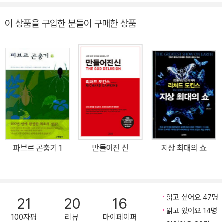
는 칼과 스티브를 너무 일찍 잃었다. … 하지만 행운과 건강한 DNA
덕분에 도킨스는 아직 우리 곁에 남아서 과학적 회의주의의 봉홧불이
이 상품을 구입한 분들이 구매한 상품
자 전 세계 회의주의자들의 영웅으로 우뚝 서 있다.”_마이클 셔머,
《스켑틱》발행인 마이클 셔머의 말대로, 타고난 행운과 건강한 유전자
덕분에 칼 세이건과 스티븐 제이 굴드가 떠난 자리에서 우리 곁에 현
존하는 가장 유명한 진화생물학자 리처드 도킨스 교수의 신작 《현실,
그 가슴 뛰는 마법》(원제:The Magic of Reality)이 김영사에서 출
간되었다. 도킨스는 과학의 최전선에서 사이비과학, 창조론, 미신에
맞서 싸워온 우리 시대에 가장 뜨거운 과학자 중 한 명이다. 또한 그는
과학교육의 열성적인 전파자로 전 세계의 독자들에게 과학의 경이와
진화의 논리적 탁월함을 해설하는 일에 열정과 경력을 바쳐왔다. 그
파브르 곤충기 1
만들어진 신
지상 최대의 쇼
런 그가 새로운 방식으로 메시지를 보내왔다. 과학계의 맹렬한 투사
이자 냉혹한 논쟁가에서 친절하고 경쾌한 과학해설가로 변신하였다.
그리고 세계적으로 각광받는 천재 예술가 데이브 매킨과 한 팀을 이
루어 모든 페이지를 그림으로 장식한 책을 만들었다. 이 책은 청소년
읽고 싶어요 47명
21
20
16
에서부터 성인까지 모든 연령의 독자들을 과학의 마법으로 안내한다.
읽고 있어요 14명
100자평
리뷰
마이페이퍼