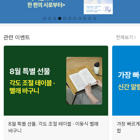
관련 이벤트
전체보기
8월 특별 선물. 각도 조절 테이블 · 이동식 빨래
가장 빠르게
바구니
합