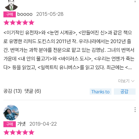
한 마디도 하지 않았다는 것이 참 이상하지 않은가?”(95쪽) 도킨스
면을 다루기 때문에 대부분의 답이 결론이 명확하지 않기 때문에 대
는 단호하게 말한다. 과학으로 해명할 수 없는 듯한 사건이 벌어졌을
답이 다소 실망스러웠다. 이에 반해, <현실, 그 가슴 뛰는 마법>은 과
boooo
2015-05-28
때, 우리가 안전하게 내릴 수 있는 결론은 둘 중 하나다. 그것이 실제
학을 통한 논증을 제기하기 때문에 명쾌한 결론을 도출한다는 차이가
로 벌어진 사건이 아니거나(목격자가 착각했거나, 거짓말을 했거나,
있다고 생각한다. 이 책은 과학 전반을 다룬 책이다. 주제의 범위는 동
<이기적인 유전자>와 <눈먼 시계공>, <만들어진 신>과 같은 책으
속임수에 넘어갔거나), 아니면 현재의 과학에서 부족한 점이 드러난
물학(최초의 인간, 동물의 다양성, 화학(사물의 구성 원소), 물리학
로 유명한 리처드 도킨스의 2011년 작. 우리나라에서는 2012년 출
것이다. 현재의 과학이 설명하지 못하는 관찰이나 실험 결과에 맞닥
(낮과 밤이 생기는 이유, 태양(별)의 정체, 무지개의 원리, 우주 형성),
간. 번역가는 과학 분야를 전문으로 맡고 있는 김명남. 그녀의 번역서
뜨렸을 경우, 우리는 멈추지 말고 계속 과학을 개량해 끝내 적절한 설
지구 과학(지진의 원인), 통계학(나쁜 일이 생기는 원인), 신학(기적
가운데 <내 안의 물고기>와 <바이러스 도시>, <우리는 언젠가 죽는
명을 제공해야 한다. 따라서 ‘초자연적 현상’이라거나 ‘기적’이라고 말
등) 등 이며 학문 전반에 대해 폭넓게 다루고 있다. 도서의 외면적 특
다> 등을 읽었고, <일렉트릭 유니버스>를 읽고 있다. 최근에는 <남
해서는 안 된다고. 수수께끼에 대한 적절한 답을 찾을 때까지는 이렇
징은 다음과 같이 요약할 수 있다. 폭 넓은 주제, 좋은 종이 질, 많은
자들은 자꾸 나를 가르치려 든다>는 책이 자주 보인다. 다른 책들보
게라도 말하자고 한다. “우리는 아직 이것을 이해하지 못하지만, 한창
그림, 상대적으로 적은 페이지 수.이를 통해 알 수 있듯이 이 책은 다
더보기
다 판형이 크고, 칼라풀하다. 페이지마다 사진이나 그림이 있다. 12개
연구하는 중이다.” 이것이 유일하게 정직한 일이다라고.
양한 독자를 대상으로 한다. 그리고, 이 책은 다양한 다양한 독자들을
공감 (
13
)
댓글 (6)
의 질문에 대한 리처드 도킨스의 답으로 이루어진 형식으로 편하고
위한 배려를 담고 있다.매 페이지마다 흥미있는 사진과 그림이 그려
쉽게 접근할 수 있는 책이다. 논리적이고, 쉽고 정확하며, 날카롭고 통
져 있어 학생들도 재밌게 읽을 수 있는 구성으로 되어 있다. 또한, 삽
찰력 있는 예시를 드는 글 솜씨는 어디 내놓아도 빠지지 않는다.당신
메뉴
입된 사진과 그림이 내용을 잘 요약하고 있어 내용 연상이 쉽게 되어
의 사진을 한 장 꺼내놓자. 그 위에 아버지의 사진을 올려놓자. 다음에
있는 구조로 되어 있어 어린 학생들도 쉽게 읽을 수 있을 것 같다.(이
가넷
2019-04-22
는 그 아버지, 즉 할아버지의 사진, 다음에는 증조할아버지, 다음에는
해는 별도로 하고). 이러한 이유로 다양한 연령대의 독자들이 각자의
고조할아버지의 사진을 올려놓자... 이제 고조할아버지의 아버지, 즉