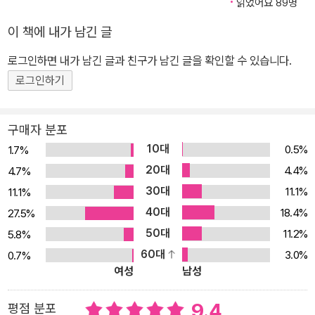
우리 시대 최고 과학자인 도킨스의 따뜻하고 생동감 넘치는 설명과
읽었어요 89명
세계적인 그래픽노블 작가 데이브 매킨의 비길 데 없이 뛰어난 그림
이 책에 내가 남긴 글
은 놀랍도록 쉽고 간결하게 과학의 핵심 개념을 풀어내고 있다. 이 책
로그인하면 내가 남긴 글과 친구가 남긴 글을 확인할 수 있습니다.
은 세상이 어떻게 움직이는지 궁금해 했던 모든 사람들에게 보물지도
와도 같다. 그리고 아이들에게도 선물할 수 있는 책이다. 청소년에서
로그인하기
어른까지, 입문자에서 비과학 분야 전공자까지 연령과 분야를 초월하
여 독자들이 과학적 안목과 능력을 높이는 데 필요한, 첫 번째 입문서
구매자 분포
가 되어줄 것이다. 천재적인 일러스트와 아름다운 문장… 이보다 더
10대
0.5%
1.7%
감동적인 과학 안내서는 없다! “젊은이들을 위한 좋은 과학책을 추천
20대
4.4%
4.7%
해달라 하면, 망설일 필요 없이 이 책이다. 우리 시대 최고의 과학자인
30대
11.1%
11.1%
리처드 도킨스가 글을 썼고, 천재적인 작가 데이브 매킨이 그림을 보
40대
18.4%
27.5%
탰다. 무엇을 더 바라겠는가?”_로렌스 크라우스, 이론물리학자 도킨
50대
11.2%
5.8%
스의 책을 읽는 재미는 내용뿐만이 아니다. 그의 글은 무신론자부터
60대
3.0%
0.7%
종교인에 이르기까지 21세기를 사는 모든 사람이 읽어야 할 중요한
여성
남성
과학서이자 위대한 문학 작품 이상이다. 세계적인 석학답게 과학과
종교, 철학과 역사를 종횡무진 넘나드는 폭넓은 지식과 교양, 어려운
9.4
평점 분포