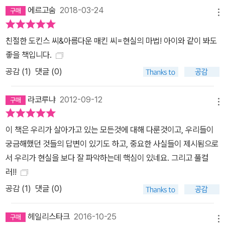
고 싶어한다. “2장 최초의 인간은 누구였을까?”를 보면, 우리의 1억
에르고숨
2018-03-24
8,500만 세대 전 할아버지는 물고기였다. 1억 8,500만 세대 전 할
메뉴
머니도 물론 물고기였다. 그렇지 않으면 그들이 짝짓기할 수 없었을
친절한 도킨스 씨&아름다운 매킨 씨=현실의 마법! 아이와 같이 봐도
테고, 우리가 지금 존재할 수도 없었을 것이다. 세상의 어떤 신화보다
좋을 책입니다.
도 훨씬 경이롭지 않은가? 그리고 무엇보다 경이로운 점은, 이것이
공감 (
1
)
댓글 (0)
문자 그대로 사실임을 우리가 확신할 수 있다는 것이다. 도킨스는 말
한다. 진실은 어떤 신화보다, 허구의 미스터리보다, 기적보다 더 마법
라코루냐
2012-09-12
적이다. 마법이라는 단어가 지닐 수 있는 가장 훌륭하고 흥미로운 의
메뉴
미에서 그렇다. 과학에는 고유의 마법이 있다. 현실의 마법! 도킨스는
진실이 펼쳐내는 눈부시고 환상적인 매직쇼로 우리를 안내한다. 과학
이 책은 우리가 살아가고 있는 모든것에 대해 다룬것이고, 우리들이
과 기적, 당신은 무엇을 믿겠는가? 무엇이 진실인지에 대한 명명백백
궁금해했던 것들의 답변이 있기도 하고, 중요한 사실들이 제시됨으로
한 답이 이 책에 있다! 도킨스는 이 책을 통해 계속 독자들에게 질문을
서 우리가 현실을 보다 잘 파악하는데 핵심이 있네요. 그리고 풀컬
던진다. 과학과 기적 중, 당신은 무엇을 믿겠는가? 이렇게 명명백백
러!!
한 증거를 제시하는데도, 여전히 신화, 환상, 비과학의 장막 속에 잠들
공감 (
1
)
댓글 (0)
어 있을 것인가? 하고 우리의 이성과 지각을 흔들어 깨운다. 한 챕터
에 하나씩 총 12가지 질문을 던진 뒤, 신화나 종교가 내놓은 답과 과
헤일리스타크
2016-10-25
메뉴