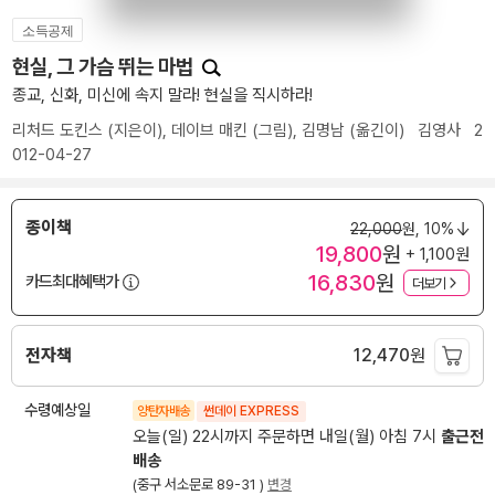
소득공제
현실, 그 가슴 뛰는 마법
종교, 신화, 미신에 속지 말라! 현실을 직시하라!
리처드 도킨스
(지은이),
데이브 매킨
(그림),
김명남
(옮긴이)
김영사
2
012-04-27
종이책
22,000
원,
10%
19,800
원
+ 1,100원
16,830
원
카드최대혜택가
더보기
전자책
12,470
원
수령예상일
양탄자배송
썬데이 EXPRESS
오늘(일) 22시까지 주문하면 내일(월) 아침 7시
출근전
배송
(중구 서소문로 89-31 )
변경