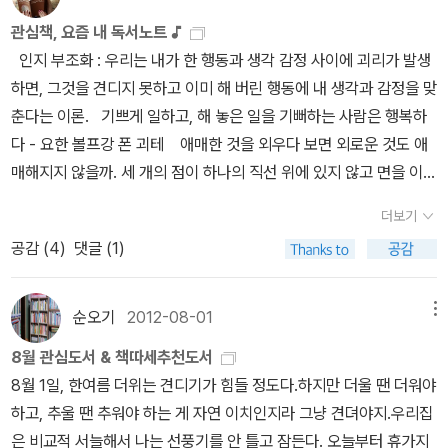
부터 급 후회. 받아가지고왔어야 했어. 여자친구와 같이 온 듯한 왼쪽
다. - P152기존의 관습에서 벗어나 현상과 비정의의 각도로 보아야
은 언제, 어떻게 시작되었을까? 라는 질문에 답하는 많은 기원신화들
어트 레시피를 찾아보기 위해 일반적인 사진으로 채운 인테리어 책
관심책, 요즘 내 독서노트 ♪
에 앉은 남자도 통역기가 없는 것 같았는데, 그래서 그런지 너무 크게
만 양자(주: 물고기의 부레와 육상동물의 허파) 사이에 진화 가능성이
을 보면 신에게 매혹당하고 있다. 중국의 반고, 인도의 브라마 같은 창
이 아닌 그림으로 그린 인테리어 책이라 관심이 갔어요. 직접 여행할
인지 부조화 : 우리는 내가 한 행동과 생각 감정 사이에 괴리가 발생
웃더라. 너무 크게 웃어도 못 알아듣는것 같아요. 작게 웃어요.같이 간
있음을 알 수 있다.- P155다시 강조하지만 다윈이 원래 『종의 기원』
조 신화는 현실적인 것이 전부는 아니다, 라는 것을 보여준다. 현실 그
수 없으니 책으로 만족하기. 굿즈 때문에 선택한책 핸드드립을 하다
하면, 그것을 견디지 못하고 이미 해 버린 행동에 내 생각과 감정을 맞
1인은 과학자에 대한 설명 중, 과학자는 보통의 사람들이 알고 있는
에서 말한 자연선택은 동일한 종 사이의 경쟁이었다.- P159다른 종
너머를 상상한다는 것은 인간의 한계를 넘어서려는 아름다운 가설이
보니 관심이 생겨 구입한책. 예상보다 귀여운 단편 만화들 아직 2
춘다는 이론. 기쁘게 일하고, 해 놓은 일을 기뻐하는 사람은 행복하
아름다움beauty을 볼 뿐만아니라, 그 너머의 아름다움과 이유를 찾
사이의 경쟁은 다윈의 자연선택 개념에서 중ㅇ한 부분이 아니라는 점
라고 할 수 있다. 그러나 이쯤에서 고민해야 할 문제는 창조자의 주체
권까지만 읽고, 3권은 만화 카페에서..^^ 바스티앙 비베스의 그래픽
다 - 요한 볼프강 폰 괴테 애매한 것을 외우다 보면 외로운 것도 애
는 사람이라는 설명이 기억에 남는다고 했고, 나는… 전 세계적인 센
을 분명히 알아야 한다.- P163그는 이분법적 사고의 한계와 문제를
는 있는데도 불구하고 정작 창조자 자신이 어떻게 존재하게 되었는가
노블이라 궁금해서 우선 1권만 구입해서 읽었어요. 재미있어서 다음
매해지지 않을까. 세 개의 점이 하나의 직선 위에 있지 않고 면을 이루
세이션을 일으키는 파격적인 주장의 주창자로서인간관계의 어려움과
극복하고 새로운 스펙트럼식 사고를 제공했다.- P164
에 대한 이야기는 어디에도 없다는 것이다. 그래서 우리는 신화가 삶
권도 구입하고 싶지만, 국내에 시리즈 완결을 해줄것 같지 않은 불안
는 평면은 하나 존재하고 유일하다. 애매한 것을 멍하게 외우며 떨어
그 극복 방법에 대한 이야기가 기억에 남았다. 대담 후, 줄 서서 받은
의 다른 의미에 대해서는 많은 도움이 되겠지만 우주의 시작에 대해
더보기
감에 망설이고 있습니다. 완결하면 구입할래요~^^ 그림이 몽황적이
지는 모습이란 아름답지 않다. 아름답다거나 아름답지 않다거나 봐줄
사인은 생각보다간단해 조금 실망했지만, 다음 사진 하나로 아쉬움을
서는 똑같지 않다는 것에 저자와 마찬가지로 실망하게 된다. 과학자
공감 (
4
)
댓글 (1)
어보여서 나를 사로잡은 만화 귀여운 반려동물들 스케치에
누군가도 없으므로 아름답지 않은 채로 떨어진다. ♣ 파씨의 입문 - 황
달랜다.자신의책을 읽어야겠다고 결심한 독자가 있다면, 제일 먼저
의 눈으로 봤을 때 다른 의미란 곧 초자연적인 것을 말한다. 하지만 우
대해 알려주는 책인줄 알았는데.... 제목을 제가 잘못 이해했음. 중고
정은 :p 66 굳세게, 휩쓸리거나 부러지지 않으면서.
파씨의 입
읽을 책으로 『이기적인 유전자』를 권한다고. 나도 한 번 읽어봐야겠
주의 시작은 과학적으로 ‘빅뱅’(Big Bang)이라는 인과(因果)의 원
로 구입. 옷장에 입을 옷이 없다는 래퍼토리가 좀 지겨워서..^^ 엽서
문도 <이동진의 빨간 책방>에 소개된 적이 있었던가? 내가 산 책 코
순오기
2012-08-01
메뉴
다, 결심을 해 본다.
리로 입증할 수 있지 않은가! 저자는 다른 질문에서도 이와 같은 방법
반값 할인해서 구입했어요.^^ 13층 나무 시리즈 오디오북이예요.
너에서였나?? 저 문장은 예스24인가? 알라딘이었나?에서 보내 주
으로 현실적 상황 안에서 과학의 존재를 역설하고 있다. 먼저 현실적
8월 관심도서 & 책따세추천도서
읽지 않은 영어책들도 많은데 또 구입했네요. ^^;;그래도 올해 읽은
는 작가인터뷰 메일 보고, 적어두었던것 같은데.. 암튼, 언젠가부터 계
상황에서 최초의 인간은 누구였을까?, 사물은 무엇으로 만들어졌을
8월 1일, 한여름 더위는 견디기가 힘들 정도다.하지만 더울 땐 더워야
영어책보다 구입한 영어책이 아주 많이 적었으니 위로를~~~ 화장
속 읽고 싶다고 노래 부르고 있는 <파씨의 입문> 우주는 마음이
까?, 지진이라 무엇일까? 기적이란 무엇일까? 이라는 질문에 대하여
하고, 추울 땐 추워야 하는 게 자연 이치인지라 그냥 견뎌야지.우리집
실에서 심심할때 풀려고 구입했습니다. ㅎㅎ 어둠의 도시 시리즈 재
없다. 감정도 인격도 없다. 그러므로 당신을 해치거나 기쁘게 하려고
‘신화적인 대답’을 제시한다. 그리고 나서 ‘정말로’, ‘어떻게’라는 강한
은 비교적 서늘해서 나는 선풍기를 안 틀고 잠든다. 오늘부터 휴가지
미있게 읽었는데, 절판된 상태라 중고로 구입했어요. 관심 그래픽노