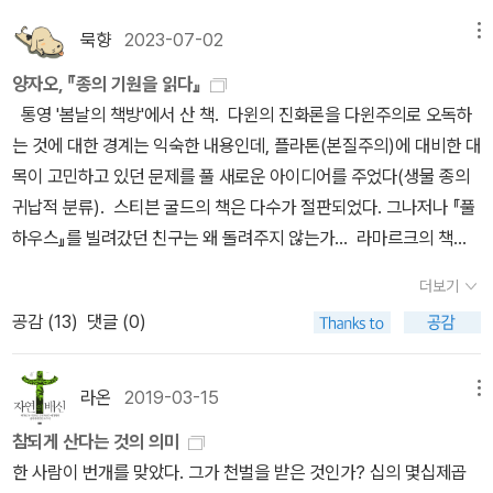
저자는 “나는 현실 세계에도 마법이 있다는 것을 보여주려 한다. 현실
묵향
2023-07-02
메뉴
이기에 더 마법적이고, 우리가 그 작동 방식을 이해하기에 더 마법적
양자오, 『종의 기원을 읽다』
이다. 현실이야말로 가슴 뛰는 마법이다.”라고 역설하고 있다. 저자의
통영 '봄날의 책방'에서 산 책. 다윈의 진화론을 다윈주의로 오독하
핵심적인 주장에 따르면 현실은 다름 아닌 과학적인 방식으로 작동한
는 것에 대한 경계는 익숙한 내용인데, 플라톤(본질주의)에 대비한 대
다는 것이다. 그래서 마법적이라는 것이다. 결국 과학의 경이로움은
목이 고민하고 있던 문제를 풀 새로운 아이디어를 주었다(생물 종의
현실이라는 구체적인 현상에서 영향을 받는 가슴 뛰는 마법이라고 할
귀납적 분류). 스티븐 굴드의 책은 다수가 절판되었다. 그나저나 『풀
수 있다. 그러면 도킨스는 왜 현실을 가슴 뛰는 마법이라고 부르는 것
하우스』를 빌려갔던 친구는 왜 돌려주지 않는가... 라마르크의 책도
일까? 이 책을 통해 우리는 이 질문에 답하는 가장 좋은 방법을 알게
번역된 것이 있다! 찰스 다윈 라마르크 토머스 헉슬리 에라스무스
된다. 바로 도킨스가 생각하는 역사상 가장 중요한 발명은 무엇인가?
더보기
다윈 스티븐 제이 굴드 에드워드 윌슨 리처드 도킨스 기타 알라딘
라는 것이다. 도킨스는 자신이 중요한 물건으로 분광기(spectromet
공감 (
13
)
댓글 (0)
은 24주년을 맞았고, 나는 2005. 1. 1. 데리다 『법의 힘』을 시작으로
er)를 선택했다고 겸손하게 말했지만 시실은 정반대다. 분광기만큼
2023. 6. 22.까지 알라딘에서 2,033권을 샀다고 한다. 사는 책을 읽
도킨스의 주장을 효과적으로 증명하는 것은 없다고 해도 전혀 손색이
는지와는 별개로, 책을 구매하는 양과 빈도는 꽤 많은 편이라고 생각
없다. 분광기는 무지개기계인데 뉴턴의 프리즘보다 세련된 물건이다.
라온
2019-03-15
메뉴
했는데, 서초구에 나보다 (알라딘에서) 책을 많이 산 분이 이백예순아
뉴턴 이전 사람들은 프리즘을 통해 무지개를 만든다는 것을 알았지만
참되게 산다는 것의 의미
홉 분이나 계신다고 하니 살짝 오기가 생긴다.이와 같은 서술을 통해
프리즘이 흰빛을 물들였다고 생각했다. 하지만 뉴턴의 생각은 달랐
한 사람이 번개를 맞았다. 그가 천벌을 받은 것인가? 십의 몇십제곱
내가 ‘종‘이라는 이름을 서로 밀접하고 비슷한 개체에 대해 편의상 임
다. 뉴턴은 프리즘 세 개를 사용한 결정적 실험을 통해 흰빛은 여러 색