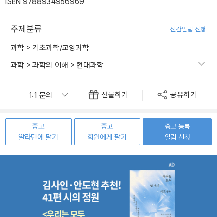
ISBN 9788934956969
주제분류
신간알림 신청
과학
>
기초과학/교양과학
과학
>
과학의 이해
>
현대과학
선물하기
공유하기
중고
중고
중고 등록
알라딘에 팔기
회원에게 팔기
알림 신청