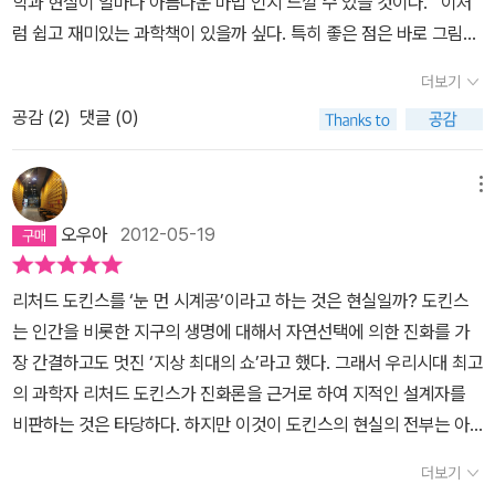
학과 현실이 얼마나 아름다운 마법 인지 느낄 수 있을 것이다. 이처
스는 적어도 이 책에서는 <만들어진 신>에서처럼 '신이 없다'는 것을
것처럼 가슴이 뛰지는 않다. 그렇다. 과학이 보여주는 현실은, 가슴 뛰
럼 쉽고 재미있는 과학책이 있을까 싶다. 특히 좋은 점은 바로 그림이
논증하는 것은 아니고, 다만 기적이 일어날 가능성이 '현저하게 낮
는 마법이다.
있다는 것이다. 때문 에 어린이들도 읽을 수 있지 않을까 하는 생각이
다'는 말을 하고 있다. 때문에, 신앙이 깊은 이들도 이 책의 관점을 ' 세
더보기
든다. 어린이와 부모가 함께 읽고 어린이에게 설 명해주고 지적 호기
상을 보는 다른 관점'으로 이해하고 열린 마음으로 읽는 것이 어떨까
공감 (
2
)
댓글 (0)
심을 자극해준다면 이보다 더 좋은 과학교육은 없을 것이다. 놀라울
하는 생각이 든다.우리가 열린 마음으로 이 책을 본다면 과학이 얼마
정도로 흥미롭고 쉽고 재미있는 책이다. 현실이 얼마나 마법 같은지
나 우리와 가까이 있으며 매력적인 분야인지 를 느낄 수 있으리라. p
꼭 읽어보셨으면 한 다.
s. <만들어진 신>은 아직 안 읽었는데, 교수님께서는 대체 무슨 말씀
메뉴
을 하실지 그분의 강의가 궁금해진다.
오우아
2012-05-19
리처드 도킨스를 ‘눈 먼 시계공’이라고 하는 것은 현실일까? 도킨스
는 인간을 비롯한 지구의 생명에 대해서 자연선택에 의한 진화를 가
장 간결하고도 멋진 ‘지상 최대의 쇼’라고 했다. 그래서 우리시대 최고
의 과학자 리처드 도킨스가 진화론을 근거로 하여 지적인 설계자를
비판하는 것은 타당하다. 하지만 이것이 도킨스의 현실의 전부는 아
니다. 어떤 의미에서 도킨스의 날카로운 주장은 오히려 과학의 경이
더보기
로움 때문이라고 할 수 있다. 도킨스가 진화생물학자라는 사실은 너