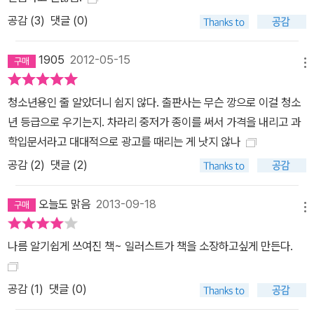
의 제목에서 의도한 뜻이다. 우리는 아름다운 음악을 듣고 감동해 눈
공감 (
3
)
댓글 (0)
물을 흘리면서 연주가 ‘마법 같았다’고 말한다. 달도 도시의 불빛도 없
는 캄캄한 밤에 별들을 올려다보고 숨 막히는 희열을 느끼면서 ‘순수
1905
2012-05-15
한 마법’ 같은 광경이라고 말한다. 근사한 노을, 높이 솟은 산, 어둑한
메뉴
하늘에 뜬 무지개를 보고도 같은 표현을 쓴다. 이런 의미의 ‘마법’은
깊이 감동적인 것, 신나는 것을 말한다. 소름 돋게 하는 것, ‘내가 정말
청소년용인 줄 알았더니 쉽지 않다. 출판사는 무슨 깡으로 이걸 청소
로 살아 있구나’ 느끼게 만드는 것이다. 나는 현실이(과학적 기법을
년 등급으로 우기는지. 차라리 중저가 종이를 써서 가격을 내리고 과
통해 이해되는 현실세계의 사실들이) 바로 이런 의미에서 마법적이라
학입문서라고 대대적으로 광고를 때리는 게 낫지 않나
는 것을 여러분에게 보여주고 싶다.”(22쪽) 도킨스는 책 전체에 걸쳐
공감 (
2
)
댓글 (2)
서, 과학으로 이해되는 현실세계의 마법을 보여준다. 그것은 그가 ‘시
적 마법’이라고 불렀던 종류로, 현실이기에 더 마법적이고, 우리가 그
오늘도 맑음
2013-09-18
메뉴
작동 방식을 이해하기에 더 마법적이며 영감이 어린 아름다움이다.
현실세계의 진정한 아름다움과 마법에 비하면, 초자연적 주술과 무대
나름 알기쉽게 쓰여진 책~ 일러스트가 책을 소장하고싶게 만든다.
속임수는 하찮은 싸구려로 보일 뿐이다. 현실의 마법은 초자연적 현
상도 속임수도 아니다. 그렇기 때문에 정말이지 경이롭다. 현실인 동
공감 (
1
)
댓글 (0)
시에 경이롭다. 현실이기 때문에 경이롭다. 그 감동을 우리에게 전하