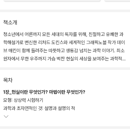
책소개
청소년에서 어른까지 모든 세대의 독자를 위해, 친절하고 유쾌한 과
학해설가로 변신한 리처드 도킨스와 세계적인 그래픽노블 작가 데이
브 매킨이 함께 들려주는 따뜻하고 생동감 넘치는 과학 이야기. 최소
원자에서 무한 우주까지 가슴 벅찬 현실의 세상을 보여주는 과학적
논증과 해설, 모든 페이지를 장식한 270여 장의 그림이 눈부시다.
목차
최초의 인간은 누구였을까? 물질은 무엇으로 만들어졌을까? 우주에
는 우리뿐일까? 왜 낮과 밤이, 여름과 겨울이 생길까? 세상은 언제,
1장_현실이란 무엇인가? 마법이란 무엇인가?
어떻게 시작되었을까? 운이라고 믿는 것과 기적이라 믿는 것은 정말
모형: 상상력 시험하기
무엇일까? 생물학에서 천문학, 물리학, 지질학, 통계학 등을 넘나들
과학과 초자연적인 것: 설명과 설명의 적
며 인간의 삶에서 기본적인 의문이자 철학적인 질문을 포함해 모두 1
2가지 질문을 던진다.