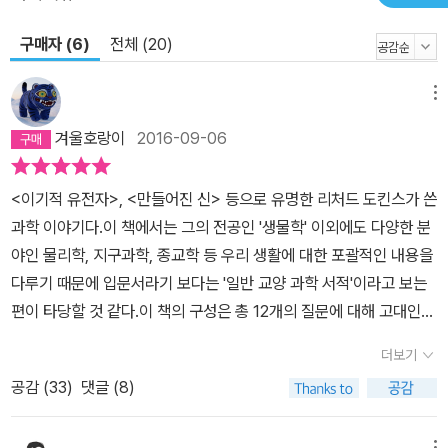
기를 두고 잘한다거나 못한다고 말할 수 있을까? 목에 부적을 걸고
다니면 행운을 부른다고 생각하는 것은 어떨까? 그러나 도킨스가 말
구매자 (6)
전체 (20)
하는 과학의 대답은 이렇다. 나쁜 일도 좋은 일도 확률에 의거해 응당
벌어져야 하는 횟수보다 더 많이 벌어지지 않는다. 왜냐면 우주는 마
메뉴
음이 없다. 감정도 인격도 없다. 그러므로 누군가를 해치거나 기쁘게
겨울호랑이
2016-09-06
하려고 도모하지 않기 때문이다. 나쁜 일이 벌어지는 까닭은 ‘일’이 벌
어지기 때문이다. ‘왜 나쁜 일이 벌어질까?’보다 ‘왜 어떤 일이 벌어질
까?’를 물어야 합리적이다. “신화나 설화들을 면밀히 살펴보면 알겠
<이기적 유전자>, <만들어진 신> 등으로 유명한 리처드 도킨스가 쓴
지만, 그 속에는 과학이 끈질기게 밝혀낸 지식들 중 어느 하나도 담겨
과학 이야기다.이 책에서는 그의 전공인 '생물학' 이외에도 다양한 분
있지 않다. 그 이야기들은 우주의 크기와 나이를 말해주지 않는다. 암
야인 물리학, 지구과학, 종교학 등 우리 생활에 대한 포괄적인 내용을
치료법을 알려주지 않는다. 중력이나 내연기관을 설명해주지 않는다.
다루기 때문에 입문서라기 보다는 '일반 교양 과학 서적'이라고 보는
세균, 핵융합, 전기, 마취제에 대해서 말해주지 않는다. 그다지 놀랄
편이 타당할 것 같다.이 책의 구성은 총 12개의 질문에 대해 고대인들
일은 아니지만, 경전에 담긴 정보는 처음 그런 이야기를 시작한 원시
이 생각한 방식(신화)을 먼저 제시하고, 현대 과학이 접근하는 방식과
더보기
인들이 알았던 정보에서 벗어나지 않는다! 정말로 전지의 신이 그런
여태까지 얻어진 결론에 대해 답을 하는 방식이다. 목차에서 질문으
공감 (
33
)
댓글 (8)
‘성스러운 책’들을 썼다면, 또는 불러주었다면, 또는 사람들에게 영감
로 각 장을 이룬 구성을 보니, 예전에 차동엽 신부의 <잊혀진 질문>
을 주어 쓰도록 만들었다면, 이처럼 중요하고 유용한 일들에 대해서
의 구성이 연상된다. 차이가 있다면 <잊혀진 질문>은 형이상학적인
메뉴