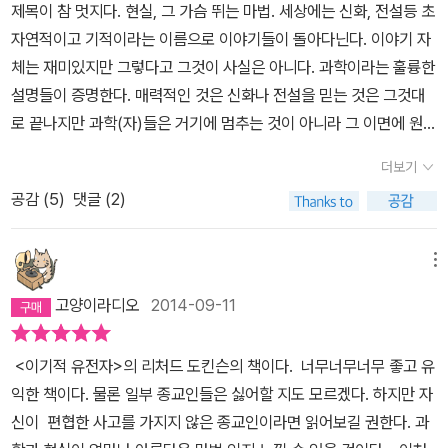
수준에 맞게 접근할 수 있을 것 같다.또한, 구성하고 있는 각 장(章)
제목이 참 멋지다. 현실, 그 가슴 뛰는 마법. 세상에는 신화, 전설등 초
현조할아버지에 대해서도 똑같이 하자. 그 위에도 계속 사진들을 쌓
의 시작을 고대 신화(神話)로 시작해서, 과학에 흥미없어하는 인문
자연적이고 기적이라는 이름으로 이야기들이 돌아다닌다. 이야기 자
으면서, 할아버지의 할아버지의 할아버지로 자꾸만 거슬러 올라가자.
학도들도 자신의 이야기에 끌어들이는 흡입력을 가지고 있다. 우리에
체는 재미있지만 그렇다고 그것이 사실은 아니다. 과학이라는 훌륭한
사진이 발명되기 전으로도 갈 수 있다. 이것은 어디까지나 사고실험
게 잘 알려진 히브리 신화(구약성경), 이집트 신화, 그리스 신화 뿐 아
설명들이 증명한다. 매력적인 것은 신화나 전설을 믿는 것은 그것대
이니까.얼마나 많은 세대를 거슬러 올라가야 사고실험이 제대로 될
니라 생소한 아즈텍 신화, 아프리카 부족 신화까지 인용한 각 장의 도
로 끝나지만 과학(자)들은 거기에 멈추는 것이 아니라 그 이면에 원인
까? 뭐, 대강 1억 8,500만 세대만 가면 괜찮겠다! 진화란 곧 유전자
입부는 과학을 어려워하는 이들도 마음을 열고 읽을 수 있게 도와준
을 찾아 설명하려고 애쓴다는 점이 멋지다. 그런 정신이 현대문명을
풀의 변화다. 유전자풀의 변화란 몇몇 유전자의 수는 더 많아지고 다
더보기
다. 인문학에 관심있는 독자는 주로 각 장의 도입부에, 과학에 관심있
있게 한 것이니까. 다만 스스로도 항상 느끼지만 본인에게는 그런 점
른 유전자의 수는 더 적어지는 것이다. 흔했던 유전자가 희귀해지거
는 독자는 뒷부분에 더 많이 눈이 가겠지만, 읽다보면 각 장의 끌까지
공감 (
5
)
댓글 (2)
이 매우 부족하긴 하다. 호기심도 부족하지만 지적인 힘은 더욱 약하
나 아예 사라지기도 한다. 그 결과, 그 종의 전형적인 구성원들의 몸
쉽게 읽혀진다.다른 한 편으로는, 이 책은 종교가 있는 종교인(특히,
다. 하지만 이런 책을 읽고 즐길 수 있는 것만해도 만족스럽다. 책 자
형태나 크기, 색, 행동 등이 변한다. 종은 진화한다. 유전자풀에서 유
가톨릭 신자)에게는 불편함을 줄 수도 있으리라 생각된다. 가톨릭에
체의 난이도는 높지 않다. 그림도 매우 매력적이다. 생명들이 진화를
메뉴
전자의 개수가 변하기 때문이다. 이것이 바로 진화다.
서는 '파티마의 성모 발현'을 기적으로 보고 있으며, 1930년에 바티
하며 가지를 쳐나갔다는 설명, 우주가 한점에서 폭발하여 지금도 뻗
고양이라디오
2014-09-11
칸에서 기적으로 공인하고 있다. 이러한 기적문제에 대해 이 책에서
어나가고 있다는 것, 우리가 살고 있는 큰 대지가 지금도 움직이고 있
는'제12장 기적이란 무엇일까?'에서 확률 문제로 접근하고 있다. 현
고 그 일부로 지진이 일어난다는 것도. 수많은 행성이 있다는 것도. 우
<이기적 유전자>의 리처드 도킨슨의 책이다. 너무너무너무 좋고 유
상에 대한 신앙의 관점이 아닌 과학적인 접근은 자칫 신앙심이 깊은
리를 포함한 모든 물건들이 눈에 보이지 않는 원자로 구성되어 있다
익한 책이다. 물론 일부 종교인들은 싫어할 지도 모르겠다. 하지만 자
분들에게 다소 불편함을 줄 수도 있으리라 생각된다. (열심한 신자는
는 것, 이 모든 것이 얼마나 가슴을 격동으로 가득차게 하는가.신화 전
신이 편협한 사고를 가지지 않은 종교인이라면 읽어보길 권한다. 과
아니지만, 나도 가톨릭 신자라 편하진 않았다.)그렇지만, 리처드 도킨
설등은 재미있다(물론 다 그렇지는 않다). 하지만 과학이 설명해주는