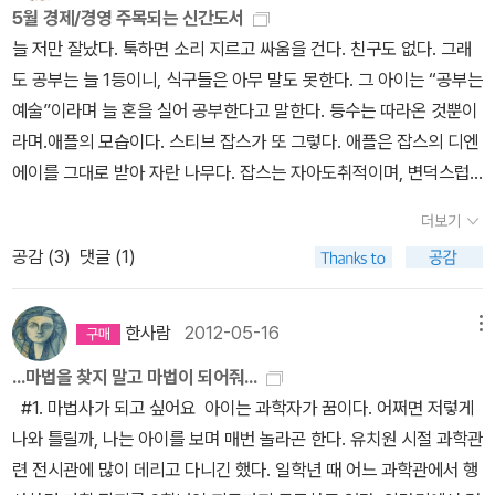
에 분개한 학부모 열한명이 나서서 문제를 법정을 가져갔다. 이에 조
5월 경제/경영 주목되는 신간도서
건만은 아니다. 당사자들이 아직 살아 있으며, 사람들의 고통 역시 현
림책들 정리중... ============================
자면 중류 계급과 하층 계급의 중간에 놓여 있어서, 얼마간의 후자의
지 부시 대통령이 지명한 사람답게 독실한 신자이고 보수적인 공화당
늘 저만 잘났다. 툭하면 소리 지르고 싸움을 건다. 친구도 없다. 그래
재적이다. 여전히 우리 머리와 가슴을 짓누르는 고통이자 다른 한편
======================================
결점과 전자의 거의 모든 악덕을 아울러 가지고 있었다. 더욱이 그들
원인 존스 판사는 크리스마스 닷새전 판결문을 언도했다. 이성적이
도 공부는 늘 1등이니, 식구들은 아무 말도 못한다. 그 아이는 “공부는
우리를 달뜨게 하는 자부심이기도 하다. 이 무거운 역사적 주제를 동
============== 선물 한 책들 - 선물로 구입한 책도 있고,
은 노동자의 고매한 정열이나 시민의 성실한 질서도 갖고 있지 못했
고 객관적인 관찰자가 이 사건에 제출된 양측의 방대한 자료와 재판
예술”이라며 늘 혼을 실어 공부한다고 말한다. 등수는 따라온 것뿐이
화는 어떻게 형상화할 것인가? 어린 아이들에게까지 굳이 알릴 필요
읽고 선물한 책들도 있어요. 즐겁게 읽은책을 함께 나
다.p 76 한쪽을 사랑하면 반드시 다른 한쪽을 미워하지 않고는 못 견
부의 서술을 본다면, 지적 설계론은 흥미로운 신학적 변론이기는 하
라며.애플의 모습이다. 스티브 잡스가 또 그렇다. 애플은 잡스의 디엔
가 있을까, 하고 눙치고 넘어가는 것이야말로 역사적 무지를 드러내
누는것이 가장 기쁜것 같습니다. 올해 첫 조카에게 선물한 책.
디는 성질의 인간이 있다. 테나르디에의 아내는 자기 딸을은 더없이
되 과학은 아니라는 결론에 다다를 수 밖에 없을 것이다....... 요컨대
에이를 그대로 받아 자란 나무다. 잡스는 자아도취적이며, 변덕스럽
는 어리석은 생각일 것이다. 그렇다면 어떻게 형상화해야 할 것인가?
조카가 좋아하는 시리즈 '설민석', '39층', '마법천자문', '엉덩이 탐
사랑했으나, 이 때문에 남의 아이인 코제트를 미워했다.p 95 그녀는
교육위원회의 성명서는 진화이론을 꼬집어 지목하며 과학계에서 그
고, 다른 사람의 감정을 배려할 줄 모른다. 애플이 그렇다.애플은 또
김남중은 이를 판타지 형식에 기대어 풀어내고 있다. 원령들과 악귀,
정'은 꼭 신간이 나오면 선물하기~ 올해부터 조카가 코딩을 배우
정말로 존경할 만한 여자였으며, 확고하고 공정하며 가난한 사람들을
더보기
이론의 위치를 틀리게 설명했고, 학생들로 하여금 과학적 장당성도
현대 경영학의 검증된 이론을 완전히 거스른다. 정보공유란 단어가
저승사자 같은 저승 세계와 장군이 위세를 떠는 이승 세계를 맞세운
기 시작했어요. 살짝 걱정을 하길래, 재미있게 읽으라고 선물. 1권
잘 도왔다. 그러나 남을 이해하고 용서하는 자비심은 그리 넉넉하지
공감 (
3
)
댓글 (1)
없이 그 타당성을 의심하게 했고, 과학 이론으로 가장한 대안적 종교
없다. 온통 비밀스럽다. “애플 직원들은 회사에 목수가 나타나면 뭔가
다. 그리고 그 중간을 이어주는 샤머니즘적인 만신과 무녀, 아이들을
읽어보고 시리즈 계속 구입할지 고민. 내가 재미있을것 같아서 조
못했다.p 112 자베르는 마지막 노력을 시도했다. ; 공권력은 자애로울
이론을 학생들에게 제안했고, 창조론 책인 <판다와 인간>을 과학자
중요한 일이 진행되고 있음을 직감한다. 새로운 벽이 세워지고 거기
통해 매끄럽고 실감나게 현실과 역사적 의미를 함께 포착하고 있다....
카 추천한책 조카가 어린이날 선물로 고른책- 기특한 녀석 ^^ 그림
수 없다.p 150 그가 베푼 선행은 불과 두서너 시간 안에 깨끗이 잊혀
료인 것처럼 묘사하며 학생들에게 참고하라고 안내했으며, 학생들로
에 문이 생기며 보안장치가 마련된다. 투명했던 창문은 내부가 보이
(알라딘 책소개)
전문가가 추천하는 8월의 좋은 어린책~~요즘 세밀
한사람
2012-05-16
메뉴
은 못 그리겨도 그림 그리기를 좋아하는 조카~여행갔던 홍콩과 대만
지고,p 443 그는 세상에 태어나 처음으로 머리를 숙이고, 또한 태어
하여금 공립학교의 교실에서 과학적 탐구를 하는 대신 다른 곳에서
지 않도록 코팅 처리된다.”지은이의 관심은 ‘못된’ 애플을 드러내자는
화를 배우는 중이라 끌린다.<우리나라의 유네스코 세계유산>은방학
이 있어서 더 좋았어요. 1권 읽다가 선물해주고 싶은 친구
나서 처음으로 뒷짐을 지고 걷고 있었다. ; 그는 자베르 <아이의
...마법을 찾지 말고 마법이 되어줘...
종교적 가르침을 구하라고 지시했다. 판사는 진화 이론에 심각한 결
게 아니라 이런 기업이 어떻게 세계 최고가 되었는가에 있다. 그리고
중 논술수업에 활용해볼까... 그리고 궁금한 신간들~ 7월에
가 생각나서 선물했어요.
자존감> 서평 별점 ; ★★★ 아래 2개의 글을 읽을 것으로 가치가 있
#1. 마법사가 되고 싶어요 아이는 과학자가 꿈이다. 어쩌면 저렇게
함이 있다는 피고측 주장 또한 사실이 아니라고 기각했다. 다윈의 진
욕을 먹는 바로 그 못된 짓들에서 비결을 찾는다. ‘아니오’라고 누구나
발표된 2012년 여름 책따세 추천도서도 담아본다. ● 이 목록은 누구
==========================
었다. * 밑줄긋기p 210 관습적으로 쓰이는 자존심은 ‘굽히지 않으려
나와 틀릴까, 나는 아이를 보며 매번 놀라곤 한다. 유치원 시절 과학관
화이론은 물론 완벽하지 않다. 하지만 과학 이론이 아직 모든 논저믈
말할 수 있는 것은 애플 제품 개발의 핵심 교리이다. 좋은 제품은 배려
나 자유롭게 활용할 수 있으며, 출처를 밝힌다면 얼마든지 변형하여
======================================
는 의지’ ‘다른 사람과 자신을 비교했을 때 존중받고 싶어하는 마음’을
련 전시관에 많이 데리고 다니긴 했다. 일학년 때 어느 과학관에서 행
설명해 내지 못한다는 점을 구실로 삼아 종교에 기반한 시험 불가능
에서 나올 수 있지만 세계 최고는 불가능하다고 믿기 때문이다. 그 과
활용해도 좋습니다. 단, 책/따/세의 사전 허락 없이 책/따/세 목록과
================ 선물 받은 책들 - 감사히 잘 읽겠습니다
전제로 한다./이에 비해 자존감은 자기 자신의 고유한 가치에 관심을