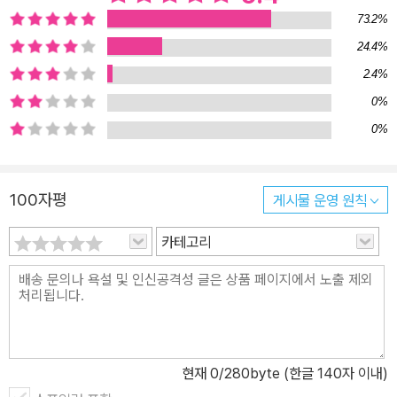
논리를 쉽게 풀어내는 탁월한 해석력, 간결하고 핵심적인 문체는 여
73.2%
전히 빛을 발한다. 멋진 비유는 그의 수사학이 오를 수 있는 가장 높은
24.4%
경지를 보여준다. 여기에 눈부신 그림이 더해졌다. 천재적인 일러스
2.4%
트와 아름다운 문장… 이보다 더 명쾌하고 더 감동적인 과학 안내서를
상상할 수 없다. 경이와 이해를 함께 전달하는 대단한 책을 탄생시켰
0%
다. 이 책은 최소 원자에서 시작해 무한 우주까지 광범위한 자연현상
0%
들을 설명한다. 물질은 무엇으로 만들어졌을까? 우주에는 우리뿐일
까? 대륙들은 왜 퍼즐 조각을 흩어놓은 것처럼 보일까? 낮과 밤, 여름
100자평
게시물 운영 원칙
과 겨울은 왜 생길까? 쓰나미는 왜 일어날까? 세상에는 왜 이토록 많
은 종류의 동식물이 있을까? 최초의 인간은 누구였을까? 운이라 믿
카테고리
는 것과 기적이라 믿는 것은 정말 무엇일까? 도킨스는 자신의 주무대
인 생물학을 넘어서 천문학, 물리학, 통계학 등으로 대답해야 하는 질
문을 넘나든다. 이들은 인간의 삶에서 기본적인 의문이자 철학적인
질문들이기도 하다. 세상의 비밀에서 그 너머 우주의 비밀까지, 우리
가 생각하는 신비롭고 기적적이며 마법적인 것이 어떻게 해서 ‘과학
현재
0
/280byte (한글 140자 이내)
적인 사실’로 설명될 수 있는지를 명료하게 밝힌다. 그리고, 과학으로