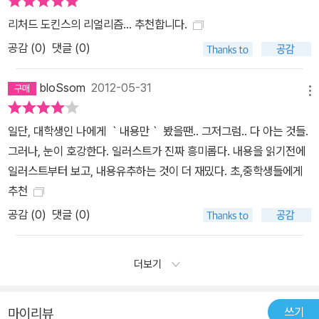
으로 충분하다. 그것이 바로 이성적인 감동이다. 세이건이 우리에게
가르쳐준 감동이 그런 종류였고, 지금 도킨스가 세상의 어느 누구보
리처드 도킨스의 리얼리즘... 추천합니다.
다도 흥미진진하게, 또한 정확하게 우리에게 가르쳐주고 있는 감동이
공감 (
0
)
댓글 (0)
바로 그런 종류다.(‘옮긴이의 말’) ‘왜 나쁜 일이 벌어질까?’보다 ‘왜
어떤 일이 벌어질까?’를 물어야 한다! “11장 왜 나쁜 일이 벌어질
bloSsom
2012-05-31
메뉴
까?”를 보자. 신화는 세상에 나쁜 일이 벌어지는 이유에 대해 이렇게
말한다. “내가 학생이었을 때, 한번은 선생님이 우리에게 왜 병에 걸
일단, 대학생인 나에게 ｀내용만｀ 봤을땐.. 그저그럼.. 다 아는 것들.
리는지 아느냐고 물었다. 한 남자아이가 손을 들더니 ‘죄’ 때문이라고
그러나, 눈이 호강한다. 일러스트가 진짜 흥미롭다. 내용을 읽기전에
말했다! 요즘도 대충 그와 비슷한 것이 일반적인 나쁜 일의 원인이라
일러스트부터 보고, 내용유추하는 것이 더 재밌다. 초,중학생들에게
고 믿는 사람이 많다. 어떤 신화에서는 세상에 나쁜 일이 일어나는 것
추천
은 우리 선조들이 오래전 나쁜 짓을 했기 때문이라고 말한다.”(231
공감 (
0
)
댓글 (0)
쪽) 유대 신화에서는 아담과 이브가 뱀의 꼬임에 넘어가 금단의 열매
를 먹었기 때문에, 세상에서 벌어지는 온갖 나쁜 일이 그 범죄 탓이라
고 여긴다. 혹은 선한 신들과 악한 신들의 알력 다툼으로 나쁜 일이 벌
더보기
어진다고 믿는다. ‘불행’에 대해서는 어떤가? 불행이나 행운은 실제
로 존재할까? 정말로 남들보다 운이 좋은 사람이 있을까? 동전던지
쓰기
마이리뷰