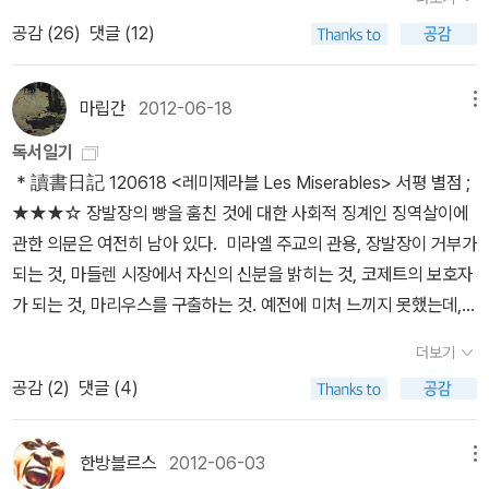
앞으로 20억년이 지나면 태양은 지금보다 15퍼센트 더 밝을 것이고,
옮긴이의 말처럼 얼마나 ‘이성적인 감동’인가? 앞으로도 도킨스의 가
~ 공지영 첫 르포르타쥬<의자놀이>는 예약주문도서...인세와
미있어서 구입해서 읽고, 아직 완결이 되지 않았지만 정리했어요.
공감 (
26
)
댓글 (12)
그러면 지구는 오늘날의 금성처럼 된다. 금성에서는 아무도 살 수 없
슴 뛰는 마법이 기대된다.
판매수익금 전액(10만부까지) 쌍차 해고 노동자 후원금 기부가슴 시
만화카페에서 읽고 재미있어서 구입하고, 완결 안되었지만 정리~~^
다(온도가 400도가 넘는다). 하지만 20억년은 상당히 긴 시간이고,
린 현실에서도 훈훈한 인정이... 이병승 작가 <여우의 화원>이 2012
^ 독특한 그림을 그리는 '모로호시 다이지로'의 요괴헌터 완결
인류는 거의 틀림없이 그보다 휠씬 전에 멸종했을 테니, 누군가 남아
마립간
2012-06-18
메뉴
년 2분기 우수문학도서로 선정됐다. 쌍용차 해고 노등자 가족 아이들
작인줄 알았더니 시리즈네... Y 더 라스트맨보다는 자극적이지
서 튀겨지는 일은 없을 것이다. 아니면, 인류의 기술이 굉장히 발달해
의 용역놀이는 가슴 아프고 섬뜩...책을 읽고 리뷰하지 못했는데 뒤늦
않지만, 심오한 주제를 다룬 DC와 마블의 히어로 들과는 또 다른 히
독서일기
지구를 더 안락한 궤도로 이동시킬 수 있을지도 모른다. -p130 우리
은 축하와 더불어 관심도서로 찜한다. 청소년 테마소설 <난 아프지
어로 그래픽 노블 영화 때문에 읽게된 만화. 프랭크 밀러 스타일
* 讀書日記 120618 <레미제라블 Les Miserables> 서평 별점 ;
의 지구가 영원토록 한마음 한 뜻으로 두 손 모아 기도 드리자~ 20
않아>는 2012년 여름 책따세추천도서로도 선정됐다.표제작이기도
이 느껴지는데, 영화가 원작을 잘 살린것 같네요.
★★★☆ 장발장의 빵을 훔친 것에 대한 사회적 징계인 징역살이에
05년 12월 20일, 펜실베니아주 해리스버그의 연방법원 판사 존 존
한 이병승의 「난 아프지 않아」는 학교폭력과 왕따 문제를 다루고 있
정리한 마블, DC, 버티고 출판사 만화들 정리한 영어책
관한 의문은 여전히 남아 있다. 미라엘 주교의 관용, 장발장이 거부가
스 3세가 '키츠밀러 대 도버 지역 학군' 재판의 판결을 내리는 날이었
다. 중학교에 올라가 일찌감치 입시를 위한 경쟁 체제에 내몰린 ‘나’는
들 드디어 '그림자매'시리즈를 10년만에 읽게 되었네요. 처음
되는 것, 마들렌 시장에서 자신의 신분을 밝히는 것, 코제트의 보호자
다. 펜실베니아 주 도버의 학교 관리자들이 지역 고등학교에서 쓸 생
어느 날 멋진 친구가 생겼다. 여기엔 깜짝 놀랄 반전과 슬픈 결말이 예
만났을때 그림동화를 이렇게 재해석하기도 하는구나..감탄했었는데,
가 되는 것, 마리우스를 구출하는 것. 예전에 미처 느끼지 못했는데,
물교과서를 정하려고 모였다. 그런데 지금의 교과서가 다윈주의 진화
정되어 있다. 폭력과 왕따 문제를 다루면서 피해자와 가해자의 경계
너무 오래 기다려서 완독한것 같아요. 처음 그 마음이 변치 않아서 좋
지금 다시 읽으니 ‘참 소설이다’라는 생각이 든다. 예전과 같은 것은
이론을 고수하는 게 못마땅했던 교육위원회 몇 명이 성경적 창조 이
더보기
를 허물고 그 안에 아이들 특유의 감성을 예민하게 담아낸 작품이다.
은 평을 주었는데, 만약 페블즈라는 그래픽 노블을 먼저 만났더라면
긴박감을 주는 내용. * 밑줄긋기p 48 그는 1815년 10월에 만기로
론을 소개하는 대안 교과서를 쓰자고 제안했다. 이러자 후폭풍이 몰
공감 (
2
)
댓글 (4)
(알라딘 책소개) 김남중 작가님의 신간도서 <아파트 옆 작은 논>과
평이 달라졌을수도 있겠어요.^^ 조카가 너무 좋아하는 시리즈
석방되었다. 유리창 한 장을 깨고 한 조각의 빵을 훔친 죄로 그는 179
아닥쳤다. 교육위원회 9명중 두명이 사퇴하였고, 생물교사들은 지적
<연이동 월령전>지난 주 전화통화할 때, 곧 광주를 다룬 신간도서가
라 저는 영어책으로 먼저 읽고 나중에 조카도 영어책으로 읽길 바라
6년에 투옥되었다.p 48 그는 감옥에 들어갈 때는 절망에 빠진 상태
설계론은 과학이 아니라 종교라고 반박하며 수업을 거부하였다. 공립
나온다고 했는데 바로 이 책인가 보다.^^《연이동 원령전》은 1980년
는 마음에서 구입했지만, 조카는 그냥 한글로 읽는데요. ㅎㅎ 빨리 읽
였으나, 나올 때는 침울해져 있었다.p 74 이 두 사람은 벼락부자가
한방블르스
2012-06-03
메뉴
학교에서 종교적 내용을 가르치는 것은 미국 헌법에 위배되는 것이기
5월 광주항쟁을 다루고 있다. 물론 광주는 30년도 더 지난 과거의 사
고 반값에 알라딘 정리 조카와 함께 읽었던 그
된 속물과 타락한 지식인으로 구성된 잡탕 계급에 속해 있었다. 말하