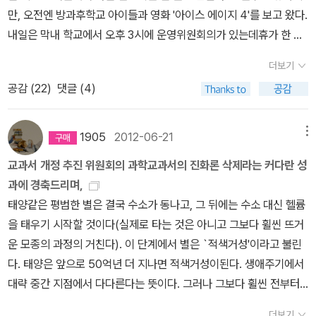
일을 도모하지 않는다. 나쁜 일이 벌어지는 까닭은 '일'이 벌어지기 때
의문으로 과학의 존재를 주장하고 있다. 그래서 우리는 신화보다 더
만, 오전엔 방과후학교 아이들과 영화 '아이스 에이지 4'를 보고 왔다.
블 =====================================
문이다. 우리 관점에서 나쁘냐 좋으냐는 그 일이 벌어질 가능성에 영
욱 흥미로운 사실을 알게 된다. 즉 최초의 인간은 존재하지 않다. 이유
내일은 막내 학교에서 오후 3시에 운영위원회의가 있는데휴가 한 복
======================================
향을 미치지 않는다. 어떤 사람들은 이 사실을 언뜻 받아들이지 못한
인즉 시간을 거슬러 185,000,000세대 전 할아버지의 모습은 놀랍
판에 회의 소집하는 건 참석하지 않기를 바라는 걸까?그렇다고 결석
===== 정리한책들 실버 스푼을 위해 과감히 영
다. 그들은 악행이 응보를 받고 선행이 보답을 받는다고 생각하기를
더보기
게도 ‘네 발 달린 물고기’다. 그런가 하면 지진은 거인의 재채기가 아
할 내가 아니지~~ㅋㅋ금욜엔 조조로 '도둑들'을 보기로 약속했고토
어책을 구입해주신 서친님~ 감사합니다. *^^* 가끔씩 여행에세
선호한다. 그러나 안타깝게도 우주는 사람들의 선호에 개의치 않는
공감 (
22
)
댓글 (4)
니다. 오히려 판구조론에 따라 대륙은 ‘덜컥’거리면서 움직인다. 끝으
욜에는 막내 학교에서 장애우와 함께하는 문학기행으로 목포문학관
이를 읽으며 힐링~ 읽고 정리한 요리책들 기타
다.
위 문장에 반해 위시리스트에 담아둔 리처드 도킨스의 책 <
로 기적은 초자연적이며 순수한 픽션에 가깝다. 그러나 이 책을 통해
을 거쳐 강진 백련사에 간다.토욜엔 작은도서관 프로그램도 방학, 일
만화 만화가들은 고양이를 사랑하는지 강아지에 관한 만화가
현실, 그 가슴 뛰는 마법> 종교, 신화, 미신에 속지 말라! 현실을 직시
저자는 기적이라는 초자연적인 현상에 대해 반대한다. 문제는 초자연
욜까지 쉬면 월욜엔 방과후 수업 시작이다. 8월 15일 광릉수목원 탐
없어서 아쉬웠는데, 마일로님의 귀여운(?) 강아지 이야기 넘 넘 궁금
1905
2012-06-21
메뉴
하라! 라는 작은 제목까지 몹시도 유혹적인데! 책값이 정가 22,000
적이라는 것이 과학적으로 설명할 수 없을 때 가장 안전한 해결 방법
방도 예약돼 있고8월 25일엔 다산초당을 비롯한 강진 문학기행을 떠
했어요. 진격의 거인에서 서브 주인공인 '리바이던'의 외전 아
원 ㅋ 할인가가 19,800원 ㅋㅋ 책값이 후덜덜이다. ㅠㅠ중고 책으
교과서 개정 추진 위원회의 과학교과서의 진화론 삭제라는 커다란 성
이라는 것이다. 즉 가장 어려운 문제를 가장 쉽게 해결한다는 것이다.
난다.8월 19일 1박 2일 지리산 청학동 명상캠프도 가고 싶은데이 책
무래도 도서관에서는 만화책을 구입하지 않으니깐, 자꾸 만화책쪽으
로는 11,000원짜리도 검색이 되던데.. 스크롤바를 내리다보니 세상
과에 경축드리며,
그래서 저자는 ‘무언가를 초자연적으로 설명하는 것은 아예 설명하지
을 사고 댓글 신청 해볼까?지난번 행정마을 갔을 때, 명상원 위치도
로 구입하게 되네요.^^;;'허니와 클로버'를 너무 재미있게 읽어서, 다
에!!!!!!!!!!! 이런 미리보기가 나왔다!! 우와!!! 이정도 퀄리티라면 비싼
태양같은 평범한 별은 결국 수소가 동나고, 그 뒤에는 수소 대신 헬륨
않는 것이나 다름없다. 어쩌면 그보다 더 나쁘다. 설명 가능성을 원천
확인하고 왔는데...http://blog.aladin.co.kr/culture/571941
음 작품인 '3월의 라이온'은 믿고 구입하고, 아직 완결은 안되었지만,
값 하고도 남겠다!!! 싶기도 하고.. 아.. 갖고 싶다!!! ㅠㅠㅠ 글씨 연
을 태우기 시작할 것이다(실제로 타는 것은 아니고 그보다 휠씬 뜨거
차단하기 때문이다.’라고 지적하고 있다. 돌이켜보면 지구의 생명이
7 한여름 더위엔 뭐니뭐니해도 방콕모드로 독서삼매경에 빠지는 게
나머지는 만화카페에서 읽기로 하고 정리했어요. ㅎㅎ 인간에 의
습도 하다가 안 하다가 하다 보니 도무지 늘지가 않는다. 뭐든지 성실
운 모종의 과정의 거친다). 이 단계에서 별은 `적색거성'이라고 불린
어떻게 만들어졌을까?라는 것은 현실적으로 어려운 문제다. 하지만
최고다!그래서 주섬주섬 담아보는 관심도서 및 구입하고 싶은 책 본
해 화성에서 진화하게 된 '바퀴벌레'라는 소재가 재미있어서 10권까
하게 꾸준하게 하는게 제일 중요한듯 ㅠㅠ
추천, 공감, 덧글, 뷰온
다. 태양은 앞으로 50억년 더 지나면 적색거성이된다. 생애주기에서
과학적으로 이해할 수 없다고 해서 억측과 비상식이라는 초자연적 현
래 <문재인의 힘>이었는데 <안철수의 힘>이 나온 후 제목과 표지까
지 읽게 되었는데, 소재에 비해 후반으로 갈수록 뒷심이 부족한것 같
은 더 좋은 포스팅을 유발합니다. 꾸벅(__)
대략 중간 지점에서 다다른다는 뜻이다. 그러나 그보다 휠씬 전부터
상에 의존한다는 것은 아무런 개연성이 없다. 그래서 일까? 도킨스의
지 바뀌었다. 한국인의 정서를 가장 잘 표현했다는 소월, 그 증
아요. 그래서 10권까지 읽어도 크게 아쉽지 않지만, 나머지 뒷편은 만
우리의 가련한 작은 행성은 너무나 뜨거워 살 수 없는 곳이 될 것이다.
마법, 종교․신화․미신에 속지 말라! 현실을 직시하라!는 과학의 마법은
손녀가 직접 썼다는 그 딸들의 이야기가 궁금하다. 그리고, 구럼비~
화 카페에서 읽어야할것 같습니다.^^ 만화카페에서 읽다가 재
더보기