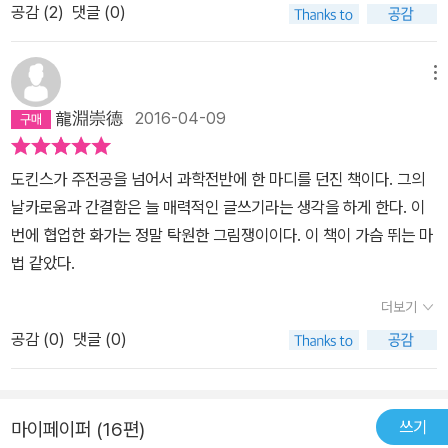
공감 (
2
)
댓글 (0)
무나 자명한 현실이다. 별로 놀라울 것이 없다. 놀라울 것이 너무나 많
은 탓에 무감각해서 그렇다. 그러나 거꾸로 과학의 경이로움 즉, 새로
운 무언가를 밝혀내는 것은 과학의 문외한들에게도 즐거운 학문이 될
메뉴
것이다. 이번에 나온『현실, 그 가슴 뛰는 마법』의 궤적을 따라가다 보
龍淵崇德
2016-04-09
면 ‘모든 세대의 독자를 위해 가장 쉽고 가장 재미있게 풀어쓴 과학 입
문서’ 라는 것을 알 수 있다. 과학 입문서라고 해서 고통스럽게 읽어야
도킨스가 주전공을 넘어서 과학전반에 한 마디를 던진 책이다. 그의
한다는 것은 아니다. 읽는 것 못지않게 행간의 내용을 이해할 만한 시
날카로움과 간결함은 늘 매력적인 글쓰기라는 생각을 하게 한다. 이
간이 감동적이어야 한다. 이 책이 어느 때보다 더 생동감 있는 이유는
번에 협업한 화가는 정말 탁원한 그림쟁이이다. 이 책이 가슴 뛰는 마
간단하다. 도킨스의 명쾌한 문장뿐만 아니라 천재적인 일러스트 데이
법 같았다.
브 매킨의 황홀한 그림이 우리의 감각을 자극하기 때문이다. 또한 이
책에서 저자는 우리가 한번쯤 고민해 볼만 한 여러 가지 흥미로운 과
더보기
학적인 질문에 친절하게 설명하면 데이브 매킨의 상징적은 그림은 한
공감 (
0
)
댓글 (0)
층 이해의 폭을 넓히면서 보여주고 있다. 이 책을 찬찬히 읽다보면 어
느 순간 과학이라는 묘한 뉘앙스를 알게 된다. 단순한 흥밋거리로만
알고 있었던 현실의 모든 현상들에 대한 비밀을 알 수 있는데 과학은
쓰기
마이페이퍼 (16편)
개념이 아니라 현실이라는 것에 새삼 놀라지 않을 수 없다. 이 책에서