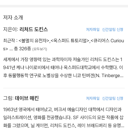
내용이 처음으로 분명하게 이해되었다.
저자 소개
지은이:
리처드 도킨스
저자파일
신간알림 신청
최근작 :
<불멸의 유전자>
,
<옥스퍼드 튜토리얼>
,
<큐리어스 Curiou
s>
… 총 326종
(모두보기)
세계에서 가장 영향력 있는 과학자이자 저술가인 리처드 도킨스는 1
941년 케냐 나이로비에서 태어나 옥스퍼드대학교에서 수학했다. 이
후 동물행동학 연구로 노벨상을 수상한 니코 틴버겐(N. Tinbergen)
에게 배운 뒤 촉망받는 젊은 학자로 학문적 여정을 시작했다. 1995
년부터 2008년까지 옥스퍼드대학교에서 과학의 대중적 이해를 전
그림:
데이브 매킨
저자파일
신간알림 신청
담하는 석좌교수직을 맡았으며, 현재 뉴칼리지의 명예교수로 재직 중
이다. 영국왕립학회문학상과 로스앤젤레스 문학상(1987), 왕립학회
1963년 영국에서 태어났고, 버크셔 예술디자인 대학에서 디자인과
의 마이클 페러데이상(1990), 과학 저술에 수여하는 루이스 토머스
일러스트레이션, 영화를 전공했습니다. SF 사이드의 모든 작품에 삽
상(2006), 과학의 대중적 이해에 기여한 사람에게 수여하는 니렌버
화를 그렸으며, 닐 게이먼, 리처드 도킨스, 레이 브래드버리 등 유명