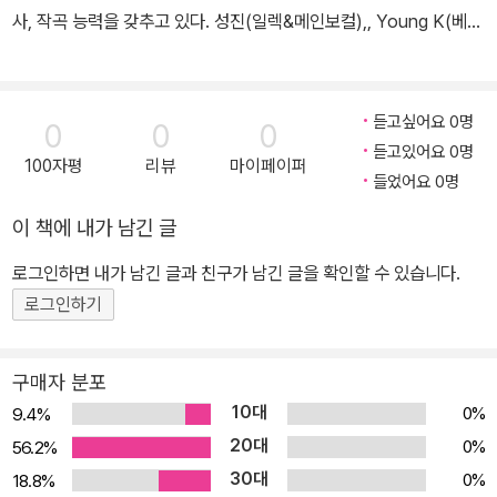
사, 작곡 능력을 갖추고 있다. 성진(일렉&메인보컬),, Young K(베이
스&보컬&랩), 원필(신디&보컬), 도운(드럼)
듣고싶어요 0명
0
0
0
듣고있어요 0명
100자평
리뷰
마이페이퍼
들었어요 0명
이 책에 내가 남긴 글
로그인하면 내가 남긴 글과 친구가 남긴 글을 확인할 수 있습니다.
로그인하기
구매자 분포
10대
0%
9.4%
20대
0%
56.2%
30대
0%
18.8%