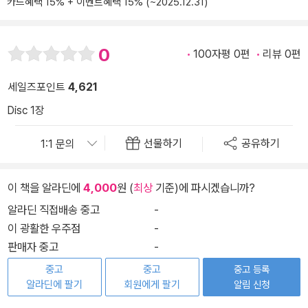
카드혜택 15% + 이벤트혜택 15% (~2025.12.31)
0
100자평 0편
리뷰 0편
세일즈포인트
4,621
Disc 1장
선물하기
공유하기
이 책을 알라딘에
4,000
원 (
최상
기준)에 파시겠습니까?
알라딘 직접배송 중고
-
이 광활한 우주점
-
판매자 중고
-
중고
중고
중고 등록
알라딘에 팔기
회원에게 팔기
알림 신청