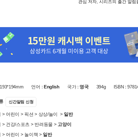
관심 저자, 시리즈의 출간 알
193*194mm
언어 :
English
국가 :
영국
394g
ISBN : 978
류
신간알림 신청
서
>
어린이
>
픽션
>
상상/놀이
>
일반
서
>
건강/스포츠
>
반려동물
>
고양이
서
>
어린이
>
놀이책
>
일반