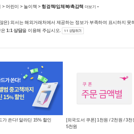
서
>
어린이
>
놀이책
>
헝겊책/입체북/촉감책
더보기
 많은) 외서는 해외거래처에서 제공하는 정보가 부족하여 표시하지 못
항은
1:1 상담
을 이용해 주십시오.
가 쏜다! 알라딘 15% 할인
[외국도서 쿠폰] 1천원 / 2천원 / 3천원
5천원