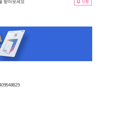
림을 받아보세요
신청
1409548829