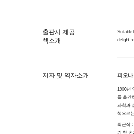
출판사 제공
Suitable 
책소개
delight b
저자 및 역자소개
피오나
1960
를 출간
과학과 
책으로는 
최근작 :
기 첫 손