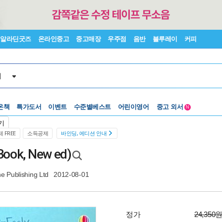
알라딘굿즈
온라인중고
중고매장
우주점
음반
블루레이
커피
서
온책
특가도서
이벤트
수준별베스트
어린이영어
중고 외서
N
Lexile®
5백원부터
기
수준별베스트
중고 외서
 FREE
소득공제
바인딩, 에디션 안내
 Book, New ed)
e Publishing Ltd
2012-08-01
정가
24,350