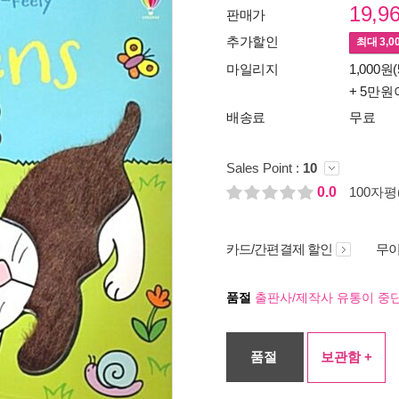
19,9
판매가
추가할인
최대
3,0
마일리지
1,000원(
+ 5만원
배송료
무료
Sales Point :
10
0.0
100자평(
카드/간편결제 할인
무이
품절
출판사/제작사 유통이 중단
품절
보관함 +