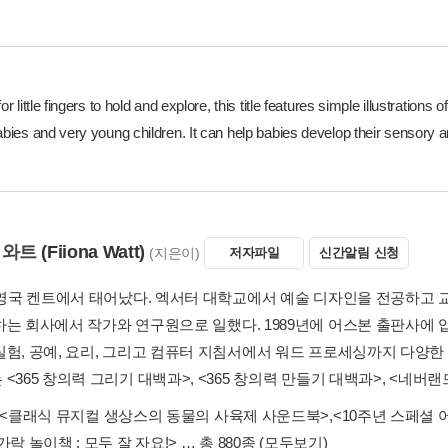
for little fingers to hold and explore, this title features simple illustrations
abies and very young children. It can help babies develop their sensory 
 와트
(Fiiona Watt)
(지은이)
저자파일
신간알림 신청
년 영국 켄트에서 태어났다. 엑서터 대학교에서 예술 디자인을 전공하고 
하는 회사에서 작가와 연구원으로 일했다. 1989년에 어스본 출판사에 
실험, 공예, 요리, 그리고 컴퓨터 지침서에서 워드 프로세싱까지 다양한 
<365 창의력 그리기 대백과>, <365 창의력 만들기 대백과>, <네버랜
<클래식 뮤지컬 생상스의 동물의 사육제 사운드북>
,
<10주년 스페셜 
가락 놀이책 : 모두 잘 자요!>
… 총 880종
(모두보기)