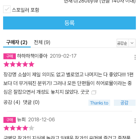
현재
0
/280byte (한글 140자 이내)
스포일러 포함
등록
구매자 (2)
전체 (9)
하하하책이좋아
2019-02-17
메뉴
장강명 소설이 제일 의미도 없고 별로였고 나머지는 다 좋았다!!! 1편
보다 더 무거워진 분위기! 그러나 모든 단편들이 히어로물이라는 중
심은 잘잡으면서 개성도 놓치지 않았다. 굿굿
공감 (
4
)
댓글 (0)
뉴희
2018-12-06
메뉴
구병모 작가의 지식에 놀라고.임태운 작가의 유머에 즐겁고.증정품