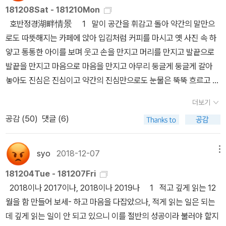
만나서 이렇게 찌그러져 있지만, 언젠간 봐라, 이거 내가 지금 준비하
는 다음에 하고 싶지만... 안 할 것을 스스로가 너무 잘 아는 관계로 간
지는 않았을 것이다. 그러나 독자로서 실감하는 영역은 지금보다는
181208Sat - 181210Mon
고 있는 것만 빵 터지면, 와나, 진짜 그땐 완전 나 없인 세상이 돌아가
단히 정리.한마디로 하이파이브! 에 관한 책인데,특히 스토리에 몰입
조금 더 좁았겠지. 일본에서 나쁜 것만 나중에 들여오는 게 한국이라
호반정경湖畔情景 1 말이 공간을 휘감고 돌아 약간의 말만으
질 않을 걸? : 18차산업혁명형 안타깝게도 그들 중 누구도 액션으로
하지 않을 수 없게 하는 (남아들은 정신 못 차릴 듯) 인터랙션이 너무
더니, 읽는 내내 우리 회사 이야기인 줄 알았다... 라고 하면 우리 회사
로도 따뜻해지는 카페에 앉아 입김처럼 커피를 마시고 옛 사진 속 하
스스로를 증명하지 않았기에, 그들의 업적도 포텐셜도 syo에게는 그
잘 설계돼 있다. 도서관에서 처음 빌려다봤다가, 한 번 보고 당장 반납
사람들이 싫어하겠지? 사실 우리 회사는 그렇게 나쁘지는 않은데, 그
얗고 통통한 아이를 보며 웃고 손을 만지고 머리를 만지고 발끝으로
저 두메산골 화전밭 이름 모를 영감님 깨 터는 소리에 지나지 않았다.
하고(책 망가져버릴까봐 겁나서) 아이 몫으로 새로 사줘버렸다. 이제
렇다고 입에 침을 바를 만큼 좋지도 않다. 각설하고. 『한자와 나오키』
발끝을 만지고 마음으로 마음을 만지고 아무리 둥글게 둥글게 갈아
의미도 없고 재미도 없고. 그럼에도 한 듯 안한 듯 하는 화장처럼, 관
맘껏 망가뜨려도 마음이 편... 편할 것이다... 아마도...?올해는 또 어떤
를 읽을 때도 느꼈던 것이지만, 이케이도 준이 소설에서 여성 캐릭터
놓아도 진심은 진심이고 약간의 진심만으로도 눈물은 뚝뚝 흐르고 휴
심이 있는 듯하지만 또 과하지는 않은 듯한 신묘한 맞장구 포인트를
책을 만나련지. 작년보다는 머리에 좀 남아있는 것이 있었으면 좋겠
를 그리는 방식이 별로 마음에 들지는 않는다. 그의 소설에서 여성은
지는 필요 없다며 힘주어 눈물의 허리를 끊으려 애쓰는 모습을 보고
찾아내겠다고 너는 부단히도 노력을 했지, syo, 이 자본주의의 짚신
다... ㅠ.ㅜ
더보기
대개 주연(남자) 또는 조연(남자)의 바가지를 긁거나, 현실적으로 무
기왕에 눈물이라면 눈물과 함께 슬픔도 증발하라 증발하라 속으로 외
벌레 같은 놈아...... 어쨌거나, syo를 스쳐간 저 수많은 입히어로들
공감 (
50
)
댓글 (6)
리한 요구를 하거나, 상황 파악을 못 하는 역할을 맡는다. 『일곱 개의
치고 어차피 세상의 모든 마음이 부패의 운명에서 달아날 수 없는 것
은 다시/결국 히어로가 되었을까? 시민들의 박수소리도 빌런들의 한
회의』에는 그나마 여성 직원들이 사건을 전개하는 주인공으로 등장
이라면 기왕에 눈물이라면 눈물과 함께 부패도 정지하라 정지하라 속
탄 소리도 들리지 않고 세상은 언제나처럼 언제나 같기만 하다. 어쩌
하는 챕터가 하나 있지만, 뭐랄까, 왠지 전형적인 남자 캐릭터에 여성
으로 외치다 보니 창 너머엔 저녁이 밤 속으로 저녁저녁 걸어 들어가
syo
2018-12-07
메뉴
면, 그 히어로들은 어딘가에서 자신을 히어로라 믿는 작은 빌런이 되
의 가면을 씌워놓은 것 같은 느낌이었달까. 현실에도 당연히 나쁘거
고 있었으므로 하루치 사랑을 충실히 마치고 다시 마음의 공간을 휘
어 살고 있을지도 모른다. 스몰 빌런 인 에브리데이 에브리나잇. 정말
181204Tue - 181207Fri
나 마음이 좁은 여성이 있겠지. 그런데 그런 말을 변명으로 삼기에는
저어 걷어 올린 몇 마디 사랑의 말을 따뜻하게 서로의 목에 감아주며
나쁜 놈들은 비일상 영역의 빌런이 된다. 대체로 자기가 히어로라고
2018이나 2017이나, 2018이나 2019나 1 적고 깊게 읽는 12
이 소설의 남자 주인공들이 온갖 역동적인 방식으로 음모를 꾸미고
주차장으로 나선 우리는 휘발유 가격이 가장 싼 주유소를 검색해 한
생각하는 이들이 서식처를 옮겨와서 정신을 살짝 놓으면, 아차 하는
월을 함 만들어 보세- 하고 마음을 다잡았으나, 적게 읽는 일은 되는
사회 생활을 하고 감정을 다 드러내고 인정 투쟁을 벌이고 있는데...?
주치 기름을 먹인 차를 타고 차근차근 각자의 집으로 향했다. 어른들
순간 일상 속 빌런이 되고 마는 것이다. Family hero but Compan
데 깊게 읽는 일이 안 되고 있으니 이를 절반의 성공이라 불러야 할지
문득 과거의 전철을 밟게 되는 것은 아닌지, 고민이 들었다. (과거의
의 노래는 대부분 단조로 되어 있다. 이주 가끔, 장조의 노래가 있을