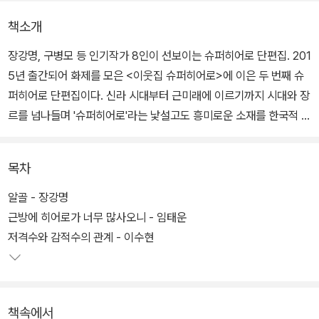
책소개
장강명, 구병모 등 인기작가 8인이 선보이는 슈퍼히어로 단편집. 201
5년 출간되어 화제를 모은 <이웃집 슈퍼히어로>에 이은 두 번째 슈
퍼히어로 단편집이다. 신라 시대부터 근미래에 이르기까지 시대와 장
르를 넘나들며 '슈퍼히어로'라는 낯설고도 흥미로운 소재를 한국적 정
서와 결합한 이색 앤솔러지로서, 장강명, 구병모, 김보영, 듀나, 곽재
식, 이수현, dcdc 등 주목받는 작가 8인이 참여하여 폭발적인 상상력
목차
과 날카로운 풍자를 담아냈다.
알골 - 장강명
근방에 히어로가 너무 많사오니 - 임태운
저격수와 감적수의 관계 - 이수현
책속에서