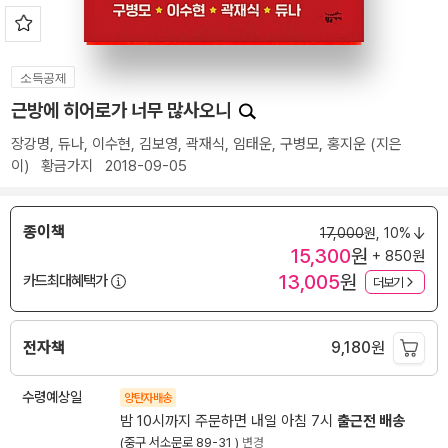
소득공제
근방에 히어로가 너무 많사오니
장강명
,
듀나
,
이수현
,
김보영
,
곽재식
,
임태운
,
구병모
,
홍지운
(지은
이)
황금가지
2018-09-05
종이책
17,000
원,
10%
15,300
원
+ 850원
13,005
원
카드최대혜택가
더보기
전자책
9,180
원
수령예상일
양탄자배송
밤 10시까지 주문하면 내일 아침 7시
출근전 배송
(중구 서소문로 89-31 )
변경