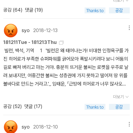
더보기
적 투자를 쏟아붓기 전에 읽을수록 득이 될거라 생각한다. <근방에
한 이유들이 문제가 되지 않았다. 사담처럼 보이는 이야기가 전체적
겠다.작가들은 전작의 작가들 중 계속해서 참가한 분들도 있고새로이
공감 (
64
)
댓글 (19)
히어로가 너무 많사오니> 독특하고, 뒷목잡고, 묵직해지는 이야기들
인 핵심과 이어지도록 글을 엮는 솜씨는 곽재식의 특기이고, 이렇게
참가한 경우도 있다.SF매니아들 사이에서 이 작품집이 어떤 평가를
을 잘 포장해 놓은 재미있는 책이다. 이렇게 다양한 여운의 감정을 남
짜임새가 있으면서도 빡빡하지 않은 글은 분량이 어느 정도이든 읽는
받는지는 모르겠으나평소 나처럼 장르문학을 잘 읽지 못했던 사람에
기는 책은 오랜만이었다.<돌이킬 수 있는>에 대한 다락방님의 찬사
데 무리가 없다. 한국의 공공기관에서 일하는 사람들은 곽재식이 한
syo
2018-12-13
메뉴
게는충분히 읽어보고 넘어갈 만하다......2019년에는 모두 누군가의
어린 게시물을 보고난 뒤 하루이틀 지나서인가 도서관 서가에서 이
국 사회에서 생활의 기반을 가지고 사는 것에 감사를 표해야 한다, 라
히어로는 되지 못해도건강하게 옆에 있어주길 바랍니다.새해 복 많이
181211Tue - 181213Thu
책을 발견하고 정말 깜놀. 읽지 않을 이유가 없었으므로 당장 대출해
고 나는 생각한다. 그가 아니었으면 인공지능에 대한 풍부한 이해와
받으세요! ^^
빌런, 백석, 기역 1 '빌런은 왜 태어나는가! 비대한 인정욕구를 가
서 읽기 시작했는데, 31일 밤 자정 카운트다운에 폭죽 울려퍼지는 소
우리 사회의 현실을 두루 엮은, ‘한국적’인 제언을 접할 수 있었겠는
진 히어로가 부족한 슈퍼파워를 긁어모아 폭발시키려다 보니 어둠의
리가 한창이던 때에야 겨우 마지막 장을 덮었다. 얼마나 눈을 못 떼고
가? 내 말이 ‘오버’라고 생각된다면 이 책 1부를 어디 도서관에서라도
길로 빠져 버리고 마는 거야. 충분히 뜨거운 불씨는 로켓을 우주로 날
있었으면 큰 아이가 도대체 그게 뭐길래, 나도 좀 봐야겠다는 소리를
잠시 집어서 살펴보기 바란다. 그의 우려 중 몇 년 지나지 않아 비극적
려 보내지만, 어중간한 불씨는 성층권에 가지 못하고 떨어져 땅 위를
할 정도. 이렇게 2019년 읽었던 책들을 겨우 정돈하고, 제일 좋았던
으로 현실이 된 것이 하나 있으니. 과학 소설 작가나 과학자는 예언자
불바다로 만드는 거라고.'_ 임태운, 「근방에 히어로가 너무 많사오
책들을 꼽자면,fiction<내가 너를 구할 수 있을까>nonfiction<우리
가 아니고 그들의 말이 미래에 모두 실현되어야 하는 것은 아니지만,
니」 syo가 살며 만난 수많은 히어로들은 하나같이 자신의 슈퍼파워
가 사랑한 세상의 모든 책들>사실 이건 <모멸감>과 <단속사회>를
현실적 이해를 바탕으로 한 통찰은 최소한 허무맹랑한 소리가 아니라
더보기
를 입으로(혹은 키보드로)만 알려주었다. 그들을 크게 두 가지 유형으
한꺼번에 놓고 되게 고민했던 건데 괴롭지만 꼭 필요한 책보다, 순전
는 것을, 책을 보면 알 수 있다. 『일곱 개의 회의』는 한 중견 회사에
공감 (
52
)
댓글 (17)
로 갈라 칠 수 있겠다. 1. 내가 인마, 응? 지금은 좀 찌그러졌어도
히 내 마음이 즐거워지는 쪽으로 선택한 결과다.너무 많아서 읽었던
서 일어나는 암투를 그린 ‘회사원 소설’이다. 책의 두께가 무색할 정도
응? 고생대 때는 인마, 내가 바다를 주름잡은 몸이야 내가, 알아? 와
책들 목록에는 굳이 포함시키지 않지만, 2019년도에 읽었던 수많은
로 휘릭휘릭 페이지를 넘기며 재미있게 읽었다. 만약 내가 사무실로
나, 진짜 그땐 완전 내 세상이었는데. : 삼엽충형2. 내가 시대를 잘 못
그림책 중에서 최고라고 생각했던 것은 이거다. 이 책에 대한 이야기
syo
2018-12-10
메뉴
출근하는 생활을 하지 않았더라면 이 소설은 덜 재미있었을까? 그렇