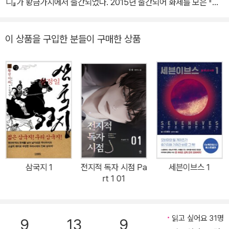
니』가 황금가지에서 출간되었다. 2015년 출간되어 화제를 모은 『이
웃집 슈퍼히어로』에 이은 두 번째 슈퍼히어로 단편집이다. 신라 시대
부터 근미래에 이르기까지 시대와 장르를 넘나들며 '슈퍼히어로'라는
이 상품을 구입한 분들이 구매한 상품
낯설고도 흥미로운 소재를 한국적 정서와 결합한 이색 앤솔러지로서,
장강명, 구병모, 김보영, 듀나, 곽재식, 이수현, dcdc 등 주목받는 작
가 8인이 참여하여 폭발적인 상상력과 날카로운 풍자를 담아냈다.
"책 속에서는 히어로들이 초능력을 쓰고, 날아다니고, 결투를 벌이지
만, 여전히 이들의 삶은 현대 한국과 우리가 당면한 문제들을 반영한
다. 세상이 변화하면 히어로들의 고민도 변화한다. 싸워야 할 적과 문
제도 변화한다. 변하지 않는 것이 있다면, 그들은 여전히 열심히 싸우
고 있다는 점이다." -기획의 말 중
삼국지 1
전지적 독자 시점 Pa
세븐이브스 1
rt 1 01
읽고 싶어요 31명
9
13
9