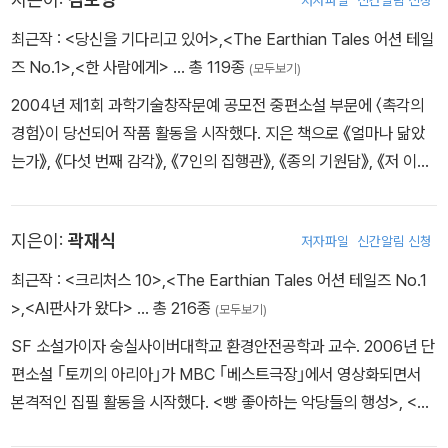
캘리번 - 듀나
적사병으로 모든 생명체가 기괴하게 변해버린 대구, 한 소년이 죽을
최근작 :
<당신을 기다리고 있어>
,
<The Earthian Tales 어션 테일
위기에서 가까스로 목숨을 건진다. 그를 구한 건 자신을 '블루 스펙터
즈 No.1>
,
<한 사람에게>
… 총 119종
(모두보기)
스'의 일원이며, 지역 탐색과 연구, 생존자 구출을 위해 왔다는 십여
2004년 제1회 과학기술창작문예 공모전 중편소설 부문에 〈촉각의
명의 사람들이었다.
경험〉이 당선되어 작품 활동을 시작했다. 지은 책으로 《얼마나 닮았
는가》, 《다섯 번째 감각》, 《7인의 집행관》, 《종의 기원담》, 《저 이승
주폭천사괄라전 - dcdc
의 선지자》, 《천국 보다 성스러운》, 《역병의 바다》, 《고래눈이 내리
편의점 알바인 나는 술만 마시면 괴력을 발휘하는 여자친구를 둔 덕
다》 등이 있다. J. 김보영이라는 필명으로 《사바삼사라 서》(전 2권)
에 형사에게 취조를 받는다. 그는 내가 유일한 보호자라며, 여자친구
지은이:
곽재식
저자파일
신간알림 신청
를 펴내기도 하였다. 2014년 제1회 SF어워드 장편소설 부문 대상을
의 난동 때문에 많은 사람이 죽을 수 있다고, 그녀를 말려달라고 하는
수상하였고, 미국의 대표적인 SF 웹진 〈클락스월드〉에 한국 작가 최
최근작 :
<크리처스 10>
,
<The Earthian Tales 어션 테일즈 No.1
데...
초로 이름을 올렸으며, 2021년 역시 한국 SF 사상 처음으로 전미도
>
,
<AI판사가 왔다>
… 총 216종
(모두보기)
서상 후보에 올랐다. 〈당신을 기다리고 있어〉와 〈당신에게 가고 있어〉
로그스 갤러리, 종로 -김보영
SF 소설가이자 숭실사이버대학교 환경안전공학과 교수. 2006년 단
는 소피 보우만이, 《저 이승의 선지자》는 류승경이 번역한 영문판이
수십 건의 테러를 했다는 이유로 대중의 표적이 된 초인 '번개', 빛의
편소설 ｢토끼의 아리아｣가 MBC ｢베스트극장｣에서 영상화되면서
세계적인 출판사 하퍼콜린스의 SF 전문 임프린트 하퍼보이저에서
속도로 움직이는 그는, 국가 기물에 조롱하는 낙서를 남겼다는 이유
본격적인 집필 활동을 시작했다. <빵 좋아하는 악당들의 행성>, <가
출간되었다.〈당신을 기다리고 있어〉와 〈당신에게 가고 있어〉는 할리
로 악당 취급을 받으며 10억의 현상금이 걸린다. 빙결 능력자인 '서
장 무서운 예언 사건>, <신라 공주 해적전>, <지상 최대의 내기> 등
우드에서 영화화될 예정이다.