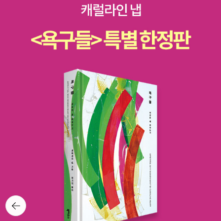
있는가, 시장의 멱살을 잡고 싶다. 잡아봐야 아무 소용도 없겠지만, 시
습니다. 더 훌륭하고 좋은 일들이 많지요. 하지만 직업에 귀천이 없듯
나에게 요새 무슨 책 읽냐고 묻는 사람은 지나가다가 ‘님 정말 잘 생겼
종했을 거야, 하는 생각을 했었다. 내가 세상을 너무 쉽게 봤지. 오늘
텐데, 날씨가 좋아야 가는 길도 편안한 느낌일텐데, 올 추석에는 날씨
장이 멱살 잡힐 이유는, 정말 하나도 없는가? -- 읽은 --장강명
이 제가 지금 하고 있는 일에도 가치가 있다고 생각합니다. 저에게는
네요’라고 말하는 사람의 수만큼 드물지만(그냥 없다는 얘기다), 그래
만 해도 카페에서 거의 저 수준의 이야기를 큰 소리로 떠드는 남정네
는 좋을 것 같은 기분이 듭니다. 예전에는 잘 모르겠지만, 점점 사회
외, 『근방에 히어로가 너무 많사오니』데라치 하루나, 『같이 걸어도 나
다른 일을 할 생각과 능력이 부족하기 때문에, 지금 하고 있는 일로써
도 만에 하나 진짜로 묻는다면 제목을 언급하기 참 조심스러워지는
두 명을 뒷자리에 앉혀놓고 커피를 마시자니 비싼 커피 맛이 영 별로
가 변화하는 것처럼 명절의 모습도 달라지는 것 같아요. 명절 준비에
혼자』송찬호, 『10년 동안의 빈 의자』 -- 읽는 --리베카 솔닛, 『남자
우리나라에 기여하고자 합니다. 이것이 저의 꿈이기에 앞으로도 계속
책. 보통 궁금하지 않은데 무슨 책 읽냐고 나에게 물어볼 정도면 높은
였다. 그들은 하루 빨리 결혼해야 한다는 이야기를 하고 있었는데, 그
바쁘고, 고향가는 길 설레는 분들도 계시겠고, 그리고 더 나은 미래 위
들은 자꾸 나를 가르치려 든다』채호석, 안주영, 『한국 현대문학사를
할 것입니다._ 노회찬, 『우리가 꿈꾸는 나라』 대단한 대가가 되는 일
확률로 연장자일 텐데, 그래도 나에게는 졸지에 물은 사람을 ‘저렇게
이유는 이랬다. 서른 넘은 여자는 ‘순수하지 못해서’ 만나서 결혼까지
해서 오늘 같은 날에도 어디선가 열심히 공부하는 분들도 참 많이 계
보다 2』안도현, 『백석 평전』이진오, 『밥벌이의 미래』김사인, 『어린
같은 건 애초에 기대할 수 없는 일, 열심히 해도 잘하기는 쉽지 않은
추하게’ 만들고 싶지는 않은 최소한의 사회생활 감각이 있다. 간만에
가기가 힘들다. 그래서 서른이 안 된 여자랑 만나서 결혼하는 것이 좋
실거예요. 그리고 이번 연휴에 평소보다 더 일이 많고 바쁜 분들도 계
당나귀 곁에서』이다혜, 『처음부터 잘 쓰는 사람은 없습니다』옌스 죈
일, 무엇보다 꼭 내가 하지 않아도 되는 일에 매달리고 싶어지는 그런
책을 읽으며 헛웃음을 터뜨리는 진귀한 경험을 했다. 작가의 올곧음
고, 그게 안 되더라도 최소한 여자가 서른이 되기 전에 사귀기 시작하
시고, 그리고 연휴 기간에 많은 사람들의 편안함과 편리함을 위해서
트겐, 비탈리 콘스탄티노프, 『교양인을 위한 화학사 강의』한강 외,
때가 있다. 요약하면 그것이 바로 '쓸데 없는 일'의 필요충분조건이기
과 유머 감각과 풍자 정신... 하여간 그 모든 것들이 기분 나쁘지 않은
면 서른을 넘겨도 결혼할 만은 하다. 어쨌든 그렇게 결혼하려면 하루
일하고 계신 분들도 계실 거라고 생각합니다. 다른 사람들이 쉴 때 일
『작별』
도 하다. 야근과 야근 혹은 야근과 회식이 번갈아가며 이어지는 날, 불
직설로 툭툭 튀어나와, 전혀 생각도 않고 있던 부분에서 터지고 말았
빨리 뭐라도 시작해야 한다. 안 그러면 장가를 못 간다. 당신들은 안
하는 분이 계셔서 휴일과 휴가를 잘 보낼 수 있다는 것도 생각하고 싶
꺼진 방으로 늦게 퇴근하게 되는 그런 날이면 이따금 의미 없이 독일
다. 예를 들면 다음과 같은. ‘2년이 지났고, 나는 놀랍게도 정규직이
그래도 장가를 못 가고 그래도 장가를 못 가고 하여튼 장가를 못 갈 것
어요. 서로 다른 장소에서 서로 다른 일을 하면서 이 순간을 보내고 있
어 숫자 1에서 10까지, '아인즈, 츠바이, 드라이...'를 한 번 읊어보고
되었다. 그전에는 삶이 불안정하게 팍팍했다면, 이젠 안정적으로 팍
만 같다. 3 하비 교수는 기득권의 아웃사이더였고(지금도 마찬가
겠지만, 다들 한가위라는 말처럼 풍성한 가을의 한가운데인 오늘을
잠이 든다. 아무래도 이번 생에 독일어를 잘하게 될 것 같지는 않지
팍했다. (「SF 클럽의 우리 부회장님」 中) “저번에 여기서 마셨던 걸
지이다), 전문가주의를 떨쳐낸 아마추어였다. 그는 옥스퍼드라는 타
행복하게 보내시면 좋겠습니다. 오전에는 보조를 안해서, 오후에는
만, 이런 뜬금없는 질척거림, 모르는 말에 대한 쓸데없는 동경이 때때
로 가져와봐.”젠장! 어마어마하게 진부한 말인데 진짜가 하니까 다르
이틀에도 괘념치 않았다. 또 동료 교수들보다는 대학원생들과 어울리
아무래도 조금이라도 엄마가 하시는 일을 거들어야겠어요. 어제도 둘
로 한국어로 가득 찬 지루한 일상의 마라톤을 버티게 해주기도 한다.
구나! (「SF 클럽의 우리 부회장님」 中) 세상에서 제일 안 웃긴 일이
기를 좋아했다. 하비 교수와 나는 제리코 북바인더라는 술집에서 당
이서 했는데도 저녁이 되니까 피곤해지더라구요. 엄마가 하시는 일은
_ 조지영, 『아무튼, 외국어』 마이클 모부신은 2012년에 출간한 <내
뒤로가
혼자 웃다가 자기가 웃은 이유를 남에게 처음부터 설명하는 일이다.
구를 치거나, 동네 놀이터 구석에서 그의 딸을 지켜보면서 흥미로운
더 많고, 저는 옆에서 보조만 하는데도 그렇습니다. 즐거운 추석 연휴
기
가 다시 서른 살이 된다면>에서 연속으로 꾼 꿈에 영감을 얻어 마지
그런 안 웃긴 일 대신 할 수 있는 일은, 이 책 한 번 잡숴보라고 권하는
대화를 나누었다(그러면서 교수를 관찰할 수 있었다). 우리의 대화는
보내세요.^^