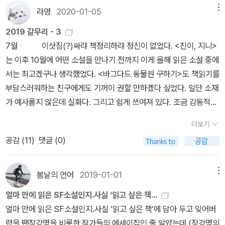
게 잘 맞을까. 대놓고 ‘이 작가를 좋아한다’라느니 ‘요새 이 작가를 많
험담이구나 하고 웃었죠. 스포일러가 되니까 차마 언급 못 하지만 제
라영
2020-01-05
메뉴
이 읽는다’라느니 하는 말을 한 적은 없지만(내 성정상 앞으로도 그런
일 마지막 문장이 진짜 작가님 톤이더라고요. 전혀 모르는 분이지만
2019 갈무리 - 3
말은 다른 사람 앞에서 못 한다), 사실 말이나 글에서 개인적 취향이
아주 모르는 것도 아닌 분이 쓰는 이야기는, 정말 느낌이 다르더라고
7월 이삿짐(?)싸랴 책정리하랴 정신이 없었다. <진이, 지니>
나 호불호를 꽤 직접적으로 드러낸 것은 아닐는지. 기록은 정직하다.
요. 예를 들어 이승우 작가님이나 김금희 작가님이 쓴 소설은 그냥 소
는 이후 10월에 어떤 소설을 만나기 전까지 이게 올해 읽은 소설 중에
엑셀로 쓰는 나의 독서기록에는 요즈음의 내 독서 패턴이 보인다. 주
설로 읽히는데, 작가님이 쓴 이야기는 확실히 다르게 읽혀요. 김중혁
서는 최고겠구나 생각했었다. <바그다드 동물원 구하기>도 책읽기를
말에 서너 권의 책을 읽기 시작한다. 주중에는 잠잠하다. 지난 주말에
작가님의 소설을 읽을 때도 비슷한 경험을 하긴 했는데 작가님 캐릭
부담스러워하는 친구에게도 기꺼이 권할 만하겠다 싶었다. 일단 소재
읽기 시작했던 (일부) 책들을 이번 주말에 완독하고, 완독하자마자 다
터가 훨씬 더 작가를 많이 닮은 편입니다. 친근했어요. 재미있었고요.
가 예사롭지 않은데 실화다. 그리고 쉽게 쓰여져 있다. 조금 감동적이
시 새로운 책들로 넘어간다. ‘책은 영혼의 양식이다’라는 말의 연장선
여긴 너무 멀어서 배송비가 책값보다 더 나가서 조만간에 작품을 다
기까지 하다. 8월 얼마나 아이들 책 읽(히)기에 관심이 온통 쏠려
상에서 보자면, ‘간헐적 폭식’이 최근의 패턴인 셈이다. 심지어 첫 다
읽어보겠다 등의 말은 못하겠지만, 한국 돌아가면 언제고 꼭 읽어봐
더보기
있었는지가 다 드러나는구나... <다시, 책으로> 얼마나 간곡하고 솔
섯 문장은 2주 전에 썼는데, 지금과 차이가 없다. 패턴은 꾸준히 이어
야겠다 싶네요. 이 말의 빈말 지분은 스스로도 계산이 잘 안 되네요.아
공감 (
11
)
댓글 (0)
직한 글인지. <그들이 얌전히 있을 리 없다>는 아이들에게 권하기 전
진다. 기록은 정직하다. 안 쓰면 안 쓴 티가 난다. 글은 부재(不在)
무튼, 서론만 있는 이상한 글이지만 나름 중요했던 포인트만 더하고
에 내가 먼저 읽었다. 너무 재미있어서 포복절도.9월 소설의 첫
함으로써 주체의 여러 사정 중 하나(나의 경우는 게으름)를 증명한다.
맺자면 이거예요.제일 재미있었던 이야기는 타이틀작인 <근방에 히
만남 시리즈를 몇 권 구입해서 가지고 있는데 작은아이는 <원통 안의
봄날의 언어
2019-01-01
메뉴
내 알라딘 서재의 마지막 글은 3주 전에 쓰였다. 호기롭게 다짐하지
어로가 너무 많사오니>였고, 재일 울림이 컸던 것은 <웨이큰>이었습
소녀>가 제일 재미있다고 평했다. 이 책의 저자 김초엽 작가가 그 유
나 말걸. 한 주마다 글을 쓰겠다고 하자마자 2주를 손 놓았다. 이렇게
니다. 와, 진짜 명작이었어요. 음... 설마 이걸 보실리는 없다! 확신하
얼마 만에 읽은 SF소설인지.사실 ‘읽고 싶은 책...
명세를 탄 김초엽 작가라는 건 한참 나중에 알았다.<고통은 나눌 수
허언 이력에 한 줄 추가. 2주 치 글을 안 썼으니 오늘은 A4 너덧 장 분
며 아무말 대잔치를 지껄였는데, 왠지 민망해서 덧붙이자면 장작가
얼마 만에 읽은 SF소설인지.사실 ‘읽고 싶은 책‘에 담아 두고 잊어버
있는가>를 읽기 전의 나와 읽고 난 후의 내가 같은 사람일 수 없다는
량의 글을 쓸까? 그러나 내가 취업준비생 시절에 접하고는 지금까지
님, 너무 서운해 말아주세요. 틀림없이 서운해 하시겠지만!
렸을 땐장강명을 비롯한 작가들의 에세이집인 줄 알았는데,(장강명의