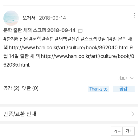
걸리는 나발이지, 이러면서 주전자 부리에 입 대고 들이켜다 친구들
것도 없는 그달이 그달이다. 뭐 특별히 대단한 책, 숨어 있는 보석 같
배우자와 같이 먹었다. (무늬만) 반골 독자 치고는 저자의 말을 잘 들
아줌마 아르바이트가 고등학생 아르바이트를 들볶는 문제가 많아서
습니다. 어제까지는 시장에서 필요한 것들을 사오고, 재료 준비를 하
한테 등짝 스매싱 당하고, 그러면서도 사랑하는 사람 생각에 눈 오는
은 책들을 찾아 읽는 고수가 못 되어서 결국 syo가 읽는 책은 남들이
은 흔치 않은 사례다. 『근방에 히어로가 너무 많사오니(이하 ‘근
껄끄럽고 질척거리고 그래. 여자들은 좀 음험한 면이 있잖아!” 그러면
는 것이 많았다면, 오늘은 어제 준비한 것들로 음식 장만할 것들이 많
밤이면 얼룩얼룩 울기도 하는 그런 인간형일거라 굳게 착각하고 살아
오거서
2018-09-14
메뉴
다 읽는 책들이고, syo가 읽고 쓰려는 글은 남들이 다 읽고 써 놓은
방’)』는 슈퍼히어로를 주제로 한 단편을 모은 앤솔로지다. 혹시나 나
서 혼자 웃던 아오타는 내가 돌아온 것을 보고 대놓고 난처한 표정을
은 날입니다. 저희집도 어제부터 엄마가 하루종일 바쁘게 일하고 계
왔다. 역시 사람은 알고 볼 일이고, 대충 알고 깝치면 안 될 일이다.
글들인 것인데, 이것 참 서글픈 일이다. syo는 세상에 syo만이 할 수
문학 출판 새책 스크랩 2018-09-14
같은 독자가 있을까봐 경고. 알라딘 책 소개 페이지의 두 번째 문장을
지었다. 그 표정을 보고 “정말 아까 괴롭힘을 당한 거 아니지?”의 괴
신데, 어제는 제가 보조를 많이 했고, 오늘은 아빠가 보조를 계속 하고
3 굽은 허리가 신문지를 모으고 상자를 접어 묶는다. 몸뻬는 졸아든
있는 것 따위는 결코 없다고 믿는 사람이고, 혈연이나 인연의 그물을
‪#한겨레신문 #문학 #출판 #새책 #신간 #스크랩 9월 14일 문학 새
인용하자면, 이 책은 “2015년 출간되어 화제를 모은 『이웃집 슈퍼히
롭히는 주체가 나를 염두에 두고 한 말임을 알아차렸다. 처음에는 그
계셔서, 잠깐 시간을 내서 페이퍼를 쓰려고 왔습니다. 어제 늦은 시간
팔순을 담기에 많이 헐겁다. 승용차가 골목 안으로 들어오자 바짝 벽
철거하고 산출, 결과물, 영향력의 관점에서 보면 syo의 독자적인 존
책 http://www.hani.co.kr/arti/culture/book/862040.html 9
어로(이하 ‘이웃집’)』에 이은 두 번째 슈퍼히어로 단편집이다.” 감이
냥 넘어가려고 했는데 아오타의 바짝 긴장한 얼굴을 보고 마음을 바
에 쓰니까 어쩐지 마음이 급해져서요.^^ 어제는 엄마와 화양적을 이
에 붙어선다 유일한 혈육인 양 작은 밀차를 꼭 잡고. 고독한 바짝 붙
재가치란 없으며, 오늘 갑자기 뿅 하고 사라진다고 한들 내일의 세상
월 14일 출판 새 책 http://www.hani.co.kr/arti/culture/book/8
아직 오지 않는다면, 이 작품집에 수록된 단편 중 절반에는 맨 끝에
꿨다. “얘, 괜찮니?” 초콜릿 여자애에게 말을 걸었다. “아까 이 사람
쑤시개 보다 조금 긴 꽂이에 끼우는 것을 했는데, 올해는 조금 적게 했
어서기 더러운 시멘트 벽에 거미처럼 수조 바닥의 늙은 가오리처럼
에 작디작은 파문 하나 남기지 못하리라는 쓰린 팩트를 받아들인 지
62035.html.
‘이 작품은 『이웃집』에 수록된 A 작품의 (프리퀄/후속작)이다.’라는
이 괴롭히거나 하지 않았어?” 아오타가 무슨 말씀을 하시냐며 웃으려
어요. 그래도 꽂는데만도 한참 걸렸습니다. 오늘은 어제 꽂은 것과 전
회색 벽에 낮고 낮은 저 바짝 붙어서기 차가 지나고 나면 구겨졌던 종
이미 오래되었다. 그럼에도 여전히 내가 쓰려는 것이 이미 쓰여 있는
안내 문구가 있다는 사실도 같이 알려 드린다. 물론 단편집의 작품 하
고 했는데 나도 여자애도 웃지 않자 다시 얼굴을 굳혔다. “다른 사람
종류를 오전에 하셔서, 먹기 전에 잘 담았을 때, 사진을 찍었어요. 매
이같이 할머니는 천천히 다시 펴진다. 밀차의 바퀴 두개가 어린 염소
더보기
세상에서 키보드 위에 올려놓은 손가락에 좌절이 버무려진 망설임이
나하나는 고유한 재미와 완성도가 있었다는 것을 (감히) 보장하며, 어
이 화장실에 간 사이에 악담을 해서 번잡한 일에 끌어들이려고 하는
년 저희집은 이 세 가지를 비슷하게 하는데, 올해도 빠지지 않고 등장
처럼 발꿈치를 졸졸 따라간다. 늦은 밤 그 방에 켜질 헌 삼성 테레비
공감 (
2
)
댓글 (0)
생기는 일은 피하기가 어렵다. 어차피 뭐 대단한 물건 써내는 것도 아
떤 작품들에서는 일종의 경이로움마저 느껴졌다. 그러나 나같이 ‘순
건 음험하고 껄끄럽고 질척거리는 괴롭힘이니까. 설마 남자가 그런
하는 명절의 사진 같습니다. 세 가지가 끝나고 나니까, 이제 다 끝난
를 생각하면 기운 씽크대와 냄비들 그 앞에 선 굽은 허리를 생각하
닌데 그냥 쓰면 되지 지가 무슨 보르헤스라고 거창하게 이 지랄이지,
서’에 굳이 집착하는 독자라면, 꼭 유념을 해야 한다. 이 책을 재미있
짓을 하진 않겠지? 아이고, 다행이야. 안심했어.”나는 생긋 웃었
것 같은 기분이 되었는데, 그 다음에는 쇠고기 산적을 하고, 그리고 생
면 목이 멘다 방 한구석 힘주어 꼭 짜놓았을 걸레를 생각하면. _ 김사
하는 또 다른 팩트에라도 기대지 않았더라면, 아마 아무것도 쓰지 않
게 읽은 자, 『이웃집』도 읽어야 한다. 나는 분명히 예전에 『이웃집』도
다. “악담이라니요...... 아, 혹시 아까 제가 한 얘기 들으셨어요? 제가
선을 굽고. 그러면 다 끝나지? 하고 물었더니 엄마가 하시는 말씀이
인, 「바짝 붙어서다」전문 1월에 결혼하는 친구에게 그간의 축가 준비
반품/교환 안내
고 먹고 싸는 일에만 꾸역꾸역 집중하며 고민 없이 잘 살았을 것이다.
종이책으로 산 기억이 있는데, 지금은 없으니 도서관에나 가야 할 운
말한 ‘아줌마’는 다른 아줌마 아르바이트들을 말하는 거고요, 시마다
그 다음에 나물도 하고, 국도 끓이고.... 계속 이어지는데, 앗, 명절 음
상황을 검사받는 날이었다. syo가 사는 곳은 가장 가까운 코인 노래
2 그럼에도 이산화탄소를 내뿜고 똥을 빚는 일 말고는 잘하는
명이다. 『이웃집』을 다 읽고 나면, 처음 『근방』을 읽을 때 내 머릿속에
시는 아직 젊으니까 당연히 괜찮지요.” 당연히 괜찮아? 뭐가? 아오타
식은 정말 많구나. 해서 상에 올리면 많은 것 같지 않아도. 그런 생각
방도 차를 타고 한참을 가야하는 오지다. 이래 놓고 광역시라 할 수 있
것이 전혀 없어서, 읽고 쓰지 않으면 정말 아무것도 안하는 셈이 되어
드리웠던 맥락의 안개가 걷힌 다음일 테니 틀림없이 『근방』을 한 번
쪽으로 돌아선 나는 여전히 미소를 짓고 있었다. 이 미소를 유지하려
이 들었습니다. 저희집은 제사에 쓰고 식구들 먹을 정도만 하니까 그