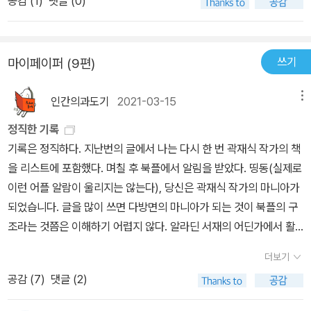
공감 (
1
)
댓글 (0)
에있는 캘리번이나 민트의 세계 웹연재때도 약간 그런 느낌이 있었
부각시키지 않을까 생각하거든요. 그저 화법과, 말을 다루는 태도를
음.. 그래도 재밌당..주폭천사괄라전은 아 너무 좋음.. 일단 이런 세상
간접적으로 체험한 것이 전부이지만 그 부분으로 전체를 아주 거칠게
조신한 남주 처음보고요 ㅎㅎㅎ 여주는 반말 남주는 존댓말 신선하
조망해 보겠노라 거만을 떤다면, 인간의 성격도 어느 점에서는 프랙
쓰기
마이페이퍼 (9편)
네.. 내용은 개저씨에 물려 술마시면 개같이 힘이 쎄지는 여자얘기인
탈적이기도 하지 않느냐고 억지를 부리면서, 이 주인공은 아무래도
데요.. 말하고자 하는바가 너무 노골적으로 분명한 나머지 멍청한 사
장 작가님을 떠올리게 해!!! 라고 말하고 싶었습니다. 작가님 죄송해
인간의과도기
2021-03-15
메뉴
람들이 반대로 받아들이진 않을까 약간 걱정될 정도인데.. 여튼 너무
요. ㅎㅎ 사실 저는 작가님을 잘 몰라요. 당연하죠, 작가님이 어떤 작
좋습니다.. 이전작인 월간영웅홍양전과도 뭔가 비슷하면서도 다르고
정직한 기록
품을 쓰시는지 알 것 같다고 떠벌릴 만큼 작품을 많이 읽어본 것도 아
재미있네요 취저존잼..로그스 갤러리, 종로도 진짜진짜 좋아요 이전
기록은 정직하다. 지난번의 글에서 나는 다시 한 번 곽재식 작가의 책
니고요. <알골>에서 말씀하신 그대로입니다.내 경험으로는, 첫 만남
책에서도 김보영님꺼가 젤로 좋았었거든요.. 이번 얘기는 혐오가 작
을 리스트에 포함했다. 며칠 후 북플에서 알림을 받았다. 띵동(실제로
에서 팬이라고 말하는 사람 중 실제로 내 책을 읽어본 이는 다섯 명 중
동하는 방식이 엑스맨이 많이 떠오르고요 근래 우리나라에서 벌어진
이런 어플 알람이 울리지는 않는다), 당신은 곽재식 작가의 마니아가
한 명도 되지 않는다. -18쪽진실이라고 생각합니다. 전적으로 동의해
이런저런 혐오들도 많이 떠오르고.. 특히 얼리는 능력을 가진 히어로
되었습니다. 글을 많이 쓰면 다방면의 마니아가 되는 것이 북플의 구
요. 그러니까 저도 팬이라고 떠벌려 보겠습니다. 팬이라고 자처하는
는 결국 얼린다는건 분자의 운동속도를 조절한다는 말이고 분지의 운
조라는 것쯤은 이해하기 어렵지 않다. 알라딘 서재의 어딘가에서 활
치들의 특성에 딱 부합하니까요. 저는, 주인공의 치밀하고 (일견) 계
동량을 줄이고 늘려 대기를 움직이는건 결국 능력의 이름이 바람일수
약하는 수많은 재야고수들에 비하면 상대적으로 글을 적게 쓰지만,
산적인... 부정적인 뉘앙스는 빼고 말입니다만, 여하간 그런 면모에서
더보기
도 있고 어떻게 쓰느냐에 따라 이름은 달라질수 있다고 하는 개념이
어쨌든 그 적은 글 중에서 반복적으로(또는 변주하여) 언급한 작가나
작가님을 되게 많이 떠올렸어요. 선장하고 나누는 대화보다, 알골들
너무 매력적이고 재미있었다!!
공감 (
7
)
댓글 (2)
작품, 분야가 있을 테니. ‘저자/아티스트’로 구분해 보았을 때 나는 장
과 나누는 대화는 진짜 작가님 육성으로 귀에 들리더라고요. 재미있
강명, 정세랑, 곽재식의 마니아라고 한다. 하하. 어쩜 이렇게 소름 돋
는 경험이었습니다. 이미 언급했지만, 팬 어쩌고 하는 데서는 이거 경