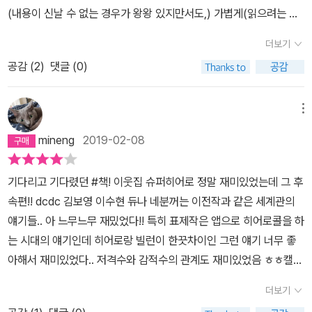
(내용이 신날 수 없는 경우가 왕왕 있지만서도,) 가볍게(읽으려는 마
음을 갖기가) 읽기에 정말 딱이지 않나 싶어요. 그 기획이 흔하지 않
더보기
은 컨셉을 갖고 있으면 더 재밌죠. 잘 차린 밥상... 정확히는 반찬가짓
공감 (
2
)
댓글 (0)
수 많은 밥상 받은 기분 아니겠어요.이런 기획으로 묶인 책들 중에 지
금 제일 먼저 떠오르는 건 <다행히, 졸업>이군요. 사실 이 제목도 정
확하게 기억이 안 나서 어쨌든 졸업이었나, 아무튼 졸업이었나(아무
메뉴
튼 시리즈를 너무 열심히 읽다보니...) 우야든둥 졸업이었나... 한참을
mineng
2019-02-08
헤매다가 겨우 찾았지만요. 여하간 이 책도 장강명 작가의 단편으로
시작합니다. 오프닝 전문 작가셨던 걸까요... 책 팟캐스트를 주구장창
기다리고 기다렸던 #책! 이웃집 슈퍼히어로 정말 재미있었는데 그 후
찾아 듣다보니 <책, 이게 뭐라고>도 즐겨 듣는데 방송에서 조금씩 얻
속편!! dcdc 김보영 이수현 듀나 네분꺼는 이전작과 같은 세계관의
어 만들어진(내 맘대로 머릿속에서 만든) 장강명 작가의 이미지는 웬
얘기들.. 아 느무느무 재밌었다!! 특히 표제작은 앱으로 히어로콜을 하
지 좀 예민하고 시니컬한 패턴을 띠고 있었는데, 이 단편에서 좀, 확실
는 시대의 얘기인데 히어로랑 빌런이 한끗차이인 그런 얘기 너무 좋
히, 그런 면모를 느끼고야 말았습니다. 르포 작가인 주인공은 장 작가
아해서 재미있었다.. 저격수와 감적수의 관계도 재미있었음 ㅎㅎ캘리
님을(갑자기 작가'님' ...) 많-이 닮은 게 아닌가 추측합니다.작가가 어
번은 음.. 듀님글은 지난번꺼는 재밌었는데 가끔 나를 두고 저멀리 가
떤 인물을 빚을 땐, 물론 주인공급 인물 이야기지만, 자신과 부분 닮게
더보기
버린 그런 느낌이 들면서 읽으면서 따라가질 못할때가 있는데, 이책
만들던가 최소한 어떤 점에서는 본인이 닮고 싶은 면을 두드러지게