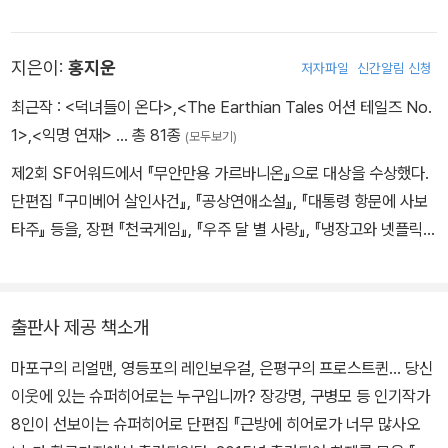
장》 《있을 법한 모든 것》, 단편소설 《파쇄》 등이 있다. 오늘의 작가
상, 김유정문학상, 김현문학패, 한무숙문학상 등을 수상했다.
지은이:
홍지운
저자파일
신간알림 신청
최근작 :
<덕녀들이 온다>
,
<The Earthian Tales 어션 테일즈 No.
1>
,
<익명 연재>
… 총 81종
(모두보기)
제2회 SF어워드에서 『무안만용 가르바니온』으로 대상을 수상했다.
단편집 『구미베어 살인사건』, 『공상연애소설』, 『대통령 항문에 사보
타주』 등을, 장편 『천국게임』, 『우주 달 별 사랑』, 『냉장고와 넷플릭
스』 등의 작품을 출간하였으며 『창작자를 위한 마블 스토리텔링』 등
여타 작법서 또한 집필했다.
출판사 제공 책소개
마포구의 리얼맨, 영등포의 레인보우걸, 은평구의 프로스트퀸... 당신
이웃에 있는 슈퍼히어로는 누구입니까? 장강명, 구병모 등 인기작가
8인이 선보이는 슈퍼히어로 단편집 『근방에 히어로가 너무 많사오