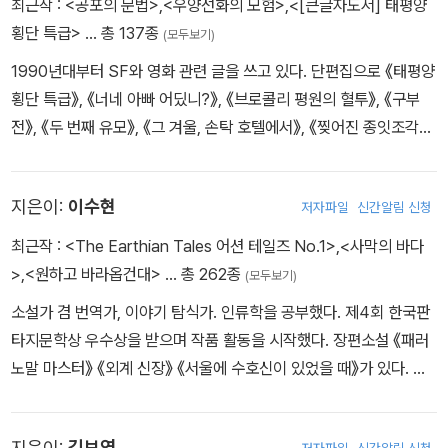
구조하라는 임무지만, 순간이동의 제약 조건 때문에 구조 작업은 난
최근작 :
<공포의 문법>
,
<우양선화의 모험>
,
<[큰글자도서] 태평양
3평화문학상, 젊은작가상, 오늘의작가상, 심훈문학대상, SF어워드
관에 봉착한다.
횡단 특급>
… 총 137종
(모두보기)
우수상을 수상했다. 아내 김새섬 대표와 온라인 독서모임 플랫폼 그
1990년대부터 SF와 영화 관련 글을 쓰고 있다. 단편집으로 《태평양
믐(www.gmeum.com)을 운영한다.
웨이큰 - 구병모
횡단 특급》, 《너네 아빠 어딨니?》, 《브로콜리 평원의 혈투》, 《구부
가상 테마파크 익스피리언스 파크에 체험학습을 온 초등학생들이 해
전》, 《두 번째 유모》, 《그 겨울, 손탁 호텔에서》, 《찢어진 종잇조각의
커가 만들어낸 가상의 테러범 공격으로 졸지에 인질이 되고만다. 이
신》, 《시간을 거슬러 간 나비》를, 장편으로 《아직은 신이 아니야》,
들을 구출하기 위해 가상세계로 구조대가 투입되고, 이들은 데이터에
《민트의 세계》, 《아르카디아에도 나는 있었다》, 《우리 미나리 좀 챙
불과한 테러범들의 공격에 총상을 입는데.
지은이:
이수현
저자파일
신간알림 신청
겨 주세요》, 《대리전》, 《몰록》을 펴냈다. 소설 외에도 《스크린 앞에
서 투덜대기》, 《여자 주인공만 모른다》, 《남자 주인공에겐 없다》,
최근작 :
<The Earthian Tales 어션 테일즈 No.1>
,
<사막의 바다
영웅도전(英雄盜傳) - 곽재식
《옛날 영화, 이 좋은 걸 이제 알았다니》 같은 영화 관련 논픽션도 출
>
,
<원하고 바라옵건대>
… 총 262종
(모두보기)
장보고가 세상을 뜨자 바다에 해적들이 난립하기 시작한다. 해적 중
간했다. 2021년에 장편소설 《평형추》로 SF어워드 장편 부문 우수상
오직 관청과 부유한 진골의 재물만 훔쳐 가난한 이들에게 나눠주어
소설가 겸 번역가, 이야기 탐식가. 인류학을 공부했다. 제4회 한국판
을 받았다.
의적으로 널리 이름 알려진 '영웅도'는 청해진 북보에 있는 창고를 공
타지문학상 우수상을 받으며 작품 활동을 시작했다. 장편소설 《패러
격한다. 그러나 창고를 지켜야 할 병사들은 온데간데 없고 겁에 질린
노말 마스터》 《외계 신장》 《서울에 수호신이 있었을 때》가 있다. 닐
한 남자가 밧줄로 자신의 몸을 꽁꽁 묶은 채 그를 기다리고 있었다.
셔스터먼, 레베카 야로스, 어슐러 K. 르 귄, 옥타비아 버틀러, 조지 R.
R. 마틴 등의 작품을 옮겼다.
지은이:
김보영
저자파일
신간알림 신청