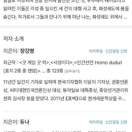
알골로 지칭되며 한날 한시에 출연한 초인 셋, 우주에서 태어났다고
알려진 이들은 각성 중 일으킨 세 건의 대형 사고 후, 화성궤도에 몸을
숨긴다. 작가로서 그들과 만나기 위해 떠난 나는, 화성궤도 위에서 기
이한 장면을 목격한다.
저자 소개
근방에 히어로가 너무 많사오니 - 임태운
평범한 공익근무요원이지만 위기시 강력한 힘을 자랑하는 마포구의
지은이:
장강명
저자파일
신간알림 신청
리얼맨으로 활약중인 박우람. 그는 요즘 히어로앱에서 자신의 놀라운
최근작 :
<굿 게임 굿 럭>
,
<서성이다>
,
<인간선언 Homo duduri
활약에도 불구하고 별점이 떨어지는 문제로 노심초사하고 있었다. 그
(표지 2종 중 랜덤)>
… 총 123종
(모두보기)
와중에 슈퍼히어로들이 능력을 삭제한다는 '리무버'라는 빌런에 대한
11년간 일간지 기자로 일하며 한국기자협회 이달의 기자상, 관훈언론
소문이 돌고, 박우람은 '리무버'의 실체를 찾아내려 단서를 수집하는
상, 씨티대한민국언론인상 대상, 동아일보 대특종상, 중앙선거관리위
데...
원회 감사장 등을 받았다. 2011년 《표백》으로 한겨레문학상을 수상
하며 작품 활동을 시작했다. 장편소설 《열광금지, 에바로드》 《그믐,
저격수와 감적수의 관계 - 이수현
또는 당신이 세계를 기억하는 방식》 《호모도미난스》 《한국이 싫어
초인으로 구성된 특수구조팀 김세이와 안지안은 통영 케이블카 사고
지은이:
듀나
저자파일
신간알림 신청
서》 《댓글부대》, 산문집 《5년 만에 신혼여행》 《책, 이게 뭐라고》, 르
현장에 순간 이동으로 도착한다. 케이블카 안에 갇힌 심혈관 환자를
포 《먼저 온 미래》 《당선, 합격, 계급》 등이 있다. 수림문학상, 제주4·