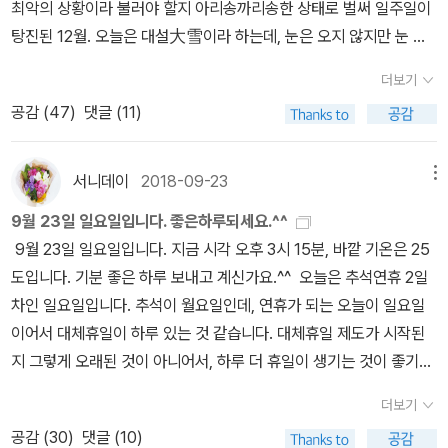
y villain, Company hero but Subway villain, Political hero b
최악의 상황이라 불러야 할지 아리송까리송한 상태로 벌써 일주일이
전철: 정말 재미있게 읽었던 작품의 작가(일본인)가 극우 인사임이 밝
뿐이다. 어쩌다 만들어지는 장조의 노래는 단조로 표현할 수밖에 없
ut Sexual villain. 정신 똑바로 차리고 살아야지. 2 어느 날 백
탕진된 12월. 오늘은 대설大雪이라 하는데, 눈은 오지 않지만 눈 맞
혀졌을 때 느낀 난감함) 『아무튼, 떡볶이』는 항상 전자도서관에서
는 세상에 대한 역설이거나, 우리 삶에 스며든, 손에 쥐고 싶지만 스쳐
석이 연둣빛깔이 나는 더블버튼 양복을 입고 나타났다. 양복은 매우
고 선 것마냥 춥다. 어쨌거나 하루에 한 권 이상을 다 읽고 집어던지는
예약 신청을 해야 할 정도로 인기가 많았는데, 마침내 나에게도 차례
갈 뿐인 행복의 순간적 포착이다._ 목수정, 『월경독서』 나는 밀려오
더보기
고급스럽게 보였다. 어깨를 으쓱하며 그가 말했다. “이건 이백원을 주
범법행위를 저지르고 싶어 방방 날뛰는 욕망을 틀어막고는 있으나,
가 와서 읽게 되었다. 뮤지션이자 책방 주인, 팟캐스트 진행자(아직도
는 것이 좋았고 짝꿍은 아마도 밀려가는 것이 좋았을 것이다. 짝꿍이
공감 (
47
)
댓글 (11)
고 맞춘 양복이야.” 신현중과 허준은 눈이 휘둥그레졌다. 그들은 30
아무래도 이 성난 망아지를 길들이는 데 시간은 물론, 하늘의 뜻도 조
하시나요?)이자 작가라는, 하나만 가져도 대단해 보이는 직업을 여럿
해변의 작은 모래언덕을 내려가다 잠시 멈춰 서서 먼 곳을 바라보았
원에서 40원 정도면 살 수 있는 양복을 입고 있을 뿐이었다. 2백원이
금은 필요하겠다. 책이 아무리 귀하고 좋은 물건이라 하나 제 깜냥에
가지고 있는 그이지만 정작 나는 이 책을 통해 그를 처음 접했음을 고
다. 나는 그런 짝꿍을 뒤에서 바라봤다. 거기, 짝꿍의 눈길이 머무는
라면 서너 달 월급을 한 푼도 쓰지 않고 모아야 하는 돈이었다. “역시
넘치도록 읽는 것은 이번 생을 조지는 길이렷다. 문제는 그런 사실을
서니데이
2018-09-23
메뉴
백한다. (오늘은 유난히 뜬금포 고백이 많네.) 떡볶이의 레시피 정리
곳에 있던 것은 무엇이었을까. 알 수 없으나 나는 나의 눈길이 머무는
자네는 모던보이가 틀림없어.” “당장 장가를 들어도 되겠군.” 백석은
안지가 꽤 되었음에도 여전히 차도가 없었다는 것이고, 역시 중독이
라든지, 떡볶이가 좋은 이유 1부터 10까지라든지, 뭐 이런 이야기는
곳에 있는 것이 한 사람의 행복이길, 염원했다. 연인을 이루는 두 사람
9월 23일 일요일입니다. 좋은하루되세요.^^
보통 사람들이 한 켤레에 20~30전짜리 양말을 신고 다닐 때에도 1
란 놈은 인식이나 인지만으로 걷어낼 수 있는 성질 순한 녀석이 아닌
아니고, 떡볶이를 느슨한 매개로 한 관계와 장소 등에 관한 이야기인
은 이렇게도 다르다. 해변에서 깨치게 되는 인생의 진리 중에서 가장
9월 23일 일요일입니다. 지금 시각 오후 3시 15분, 바깥 기온은 25
원이나 2원을 줘야 살 수 있는 양말을 신었다. “양말이라고 해서 사람
지라, 쫓겨나는 길에도 금단증상이라는 빅똥을 싸놓고 가는 법이다.
데, 세상에, 나는 왜 요조의 책을 진작 볼 생각을 하지 않은 거지. 시쳇
그윽한 것은 우리가 다르다는 것을 알게 되는 것이다. 서로에게 애정
도입니다. 기분 좋은 하루 보내고 계신가요.^^ 오늘은 추석연휴 2일
들 눈에 띄지 않는다고 생각하면 오산이지. 보이지 않는 것일수록 나
증상 1. 하루에 커피 석 잔, 녹차 여섯 잔, 매실차 한 잔, 맹물(hot) 여
말로 ‘느끼하’지도 않고, 그렇다고 단조롭거나 지루하지도 않으면서
을 가진 두 사람에게 그 앎은 더할 나위 없이 소중한 것._ 김현, 『아무
차인 일요일입니다. 추석이 월요일인데, 연휴가 되는 오늘이 일요일
는 완벽하게 챙겨야 한다고 생각해. 그러지 않으면 대체 견딜 수가 없
섯 잔, 맹물(cool) 두 잔씩을 섭취하고 있다(여기서 ‘잔’은 350ml를
동시에 ‘오버’하지도 않는, 이런 형언할 수 없는 매력을 가진 글이라
튼, 스웨터』 2 용건을 마치고 돌아왔더니, 아오타가 아까 내가 앉
이어서 대체휴일이 하루 있는 것 같습니다. 대체휴일 제도가 시작된
단 말이야.” 백석은 빈틈이 없었다. 깔끔하지 않은 모든 것은 그의 적
가리킨다) 증상 2. 따라서 우리 집 변기에서는 세 시간당 두 번 꼴로
니... 꼭 떡볶이 같다, 라고 하면 아주 진부한 감상이겠지? 나는 피자
았던 자리에 앉아 초콜릿 여자애애게 이런 소리를 하고 있었다. “괜찮
지 그렇게 오래된 것이 아니어서, 하루 더 휴일이 생기는 것이 좋기는
이었다._ 안도현, 『백석 평전』 백석의 시를 보노라면, 전혀 상상하기
물 내리는 소리가 들린다. 증상 3. 기분 탓인지도 모르겠으나 어쩐지
를 좋아하니까, 다양한 재료가 어우러지는 매력이 있는 피자가 생각
아? 정말 아까 괴롭힘을 당한 거 아니지?” “정말로 아니라니까
한데, 근무하시는 분과, 휴일인 분으로 하시는 일에 따라 달라지니까,
어려운 면모가 아닐 수 없다. 시로만 백석을 만난 syo는 백석이 동치
피부가 조금 좋아진 것만 같다? 이것은 읽는 영역에서 발생한 사건
더보기
나는 글이었다, 라고 하면 책의 주제를 파악하지 못한 감상이겠지?
요.” 초콜릿 여자애가 조금 화가 난 말투로 대답했다. “그럼 다행이지
이번 추석 연휴가 그렇게 길지 않을지도 모른다는 생각도 듭니다. 내
미 국수 세 그릇 먹고 툇마루에 앉아 구수하게 방귀를 뀌고, 자고로 막
들이고, 쓰는 영역에서는 이달이나 지난달이나 달라진 것도 나아진
공감 (
30
)
댓글 (10)
여튼, 나는 저자의 바람대로 책을 다 읽은 후에 국물떡볶이를 만들어
만. 여자들끼리 모이면 아무래도 옥신각신하거든. 우리 슈퍼에서도
일이 추석이라서, 어제보다 오늘은 명절준비에 바쁜 집이 많을 것 같