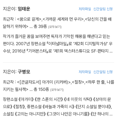
리'는 현상금에 관심을 갖고, 번개를 잡기 위해 계획을 세운다.
다수의 소설을 발표했고, 또한 SF적 상상력이 결합된 논픽션 <한국
지은이:
임태운
저자파일
신간알림 신청
괴물 백과>, <지구는 괜찮아, 우리가 문제지>, <휴가 갈 땐, 주기율
표> 등을 썼다. 2000년대 초반부터 영화에 관한 글을 공개해 왔으
최근작 :
<꿈으로 갈게>
,
<가까운 세계와 먼 우리>
,
<당신의 간을 배
며, 그중에서 SF 영화와 특이한 옛 영화, 한국 영화의 고전과 TV 시
달하기 위하여>
… 총 39종
(모두보기)
리즈에 관한 글이 널리 알려지면서 한국 영상 자료원 유튜브 채널과
작가가 즐거운 꿈을 보여주면 독자가 기막힌 해몽을 해낸다고 믿는
정기 간행물 기고를 통해서도 대중과 만나 왔다. 신문과 방송에서 과
편이다. 2007년 장편소설 『이터널마일』로 ‘제2회 디지털작가상’ 우
학 지식으로 사회 현상을 해석하는 필진 및 패널로도 활약하고 있다.
수상, 2016년 『기어몬스터』로 ‘제1회 덱스터스튜디오 SF·판타지 시
나리오 공모 대전’ 시나리오 부문 대상을 수상했다. 장편소설 『태릉좀
비촌』『화이트블러드』, 소설집 『마법사가 곤란하다』『종말 하나만 막
지은이:
구병모
저자파일
신간알림 신청
고 올게』 등을 펴냈고, 『근방에 히어로가 너무 많사오니』『당신의 간
을 배달하기 위하여』 등 다수의 앤솔러지에 참여했다.
최근작 :
<[큰글자도서] 아가미 (리커버)>
,
<절창>
,
<하루 한 줄, 나를
지키는 필사책>
… 총 150종
(모두보기)
장편소설 《아가미》 《한 스푼의 시간》 《네 이웃의 식탁》 《상아의 문
으로》 《절창》, 중편소설 《바늘과 가죽의 시》 《단지 소설일 뿐이네》,
소설집 《고의는 아니지만》 《그것이 나만은 아니기를》 《단 하나의 문