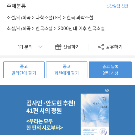
주제분류
신간알림 신청
소설/시/희곡
>
과학소설(SF)
>
한국 과학소설
소설/시/희곡
>
한국소설
>
2000년대 이후 한국소설
선물하기
공유하기
중고
중고
중고 등록
알라딘에 팔기
회원에게 팔기
알림 신청