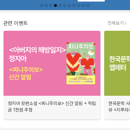
관련 이벤트
전체보기
정지아 장편소설 <찌니주의보> 신간 알림 + 적립
한국문학 사랑
금 1천원 추첨
뷰 <지푸라