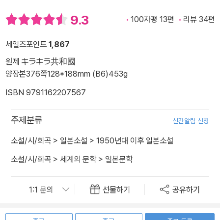
9.3
100자평 13편
리뷰 34편
세일즈포인트
1,867
원제 キラキラ共和國
양장본
376쪽
128*188mm (B6)
453g
ISBN 9791162207567
주제분류
신간알림 신청
소설/시/희곡
>
일본소설
>
1950년대 이후 일본소설
소설/시/희곡
>
세계의 문학
>
일본문학
선물하기
공유하기