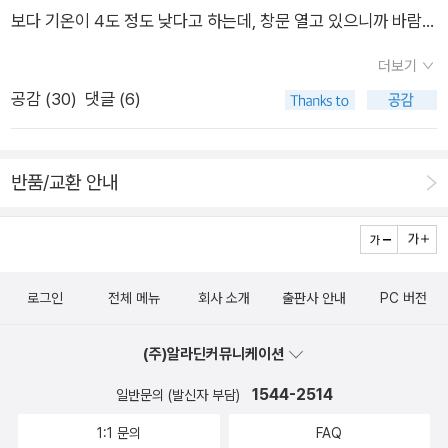
의 후속작을 집필하기로 결심했다고 한다. 츠바키 문구점을 둘러
이를 말하는 부분이었다. 개인적으로 올해를 휴식의 해로 잡고
보다 기온이 4도 정도 낮다고 하는데, 창문 열고 있으니까 바람이
제하지 않는다. 그리고 조금은 섬뜩한 느낌이지만 미유키가 가족
싼 가마쿠라 사람들의 따뜻한 사연들을 보노라면, 시리즈 3편도
차근차근 준비를 해왔었다. 그동안 마음껏 휴가를 내지 못해 가지
없는데도 조금 차가운 느낌이 듭니다. 햇볕이 좋은 날과 그렇지
속에 함께 살고 있는 것처럼 느낀다. 그럴 수도 있겠지. 암튼 일본
출간되어 대필업을 물려받아 서사가 된 큐피의 모습이 이어졌으
못했던 유럽 여행도 가려고 했으나 코로나 때문에 하늘길이 막혀
더보기
않은 날은 기온 차이가 있는 것 같은데, 오늘은 아침부터 형광등
사람들의 소설 속엔 이렇게 착한 사람들이 선하게 서로에게 베풀
면, 하고 벌써부터 기대하게 된다. 영원히 끝나지 않았으면 하는
옴싹달싹 못하고 있다. 뮌헨과 베를린 그리고 라트비아에서 겪었
공감 (
30
)
댓글 (6)
조명이 없으면 답답한 느낌이 조금 들어요. 햇볕이 좋은 날씨가
면서 살고 있는데, 왜 역사는 타민족과 타국을 겨냥해 잔혹한 짓
아련하고 따스한 이야기.ㅡㅡㅡㅡㅡㅡㅡㅡㅡㅡㅡㅡㅡㅡㅡㅡㅡ
던 일들을 글로 읽고 있노라니 그저 부러울 따름이다. 펭귄을 위
많은 시기가 지나고 이제 점점 햇볕이 이전보다 조금씩 적어지는
들을 했으며 아직도 저러고 있을까.
해 음식을 만들고, 펭귄에게 저녁 약속이 있으면 와인 한 잔과 간
시기에 가까워지니까, 이런 것들도 조금씩 달라지는 것 같은 기분
반품/교환 안내
단한 안주로 저녁을 대신하는 삶에서 삶이란 복잡하게 살 필요가
이 듭니다. 비가 올 것 같은 날씨는 조금 더 졸리는 날씨이기도
없다는 생각을 하게 된다. 하루하루 살아가는 보통날들. 그 속에
하고, 조금은 기분이 차분해지는 날씨이기도 한 것 같아요. 날씨
서 발견하는 것들의 소중함을 일깨우는 글이었다. #양식당오가
가 기분에 그렇게 영향을 줄까, 하고 생각했던 날도 있었지만, 환
와 #오가와이토 #위즈덤하우스 #츠바키문구점 #반짝반짝공
하고 좋은 느낌이 드는 바람이 불고, 편안한 느낌이 들 만큼의 기
화국 #에세이
로그인
전체 메뉴
회사 소개
출판사 안내
PC 버전
온인 계절에는 별일 아니어도 이렇게 좋은 날에 기분이 나쁠 수
없지, 같은 마음이 들 때가 있거든요. 그리고 오늘 같은 날에는 비
(주)알라딘커뮤니케이션
가 오는 날보다도 조금은 피로감이 조금 더 들기도 하는데, 아직
1544-2514
은 오전 시간이라서 잘 모르겠습니다. ^^; 요즘에 화단에 이 꽃
일반문의 (발신자 부담)
들이 나타나기 시작했습니다. 9월부터 보이는 이 꽃의 이름이 아
1:1 문의
FAQ