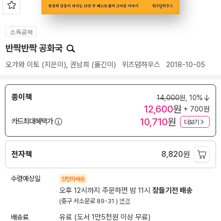
소득공제
반짝반짝 공화국
오가와 이토
(지은이),
권남희
(옮긴이)
위즈덤하우스
2018-10-05
종이책
14,000
원,
10%
12,600
원
+ 700원
10,710
원
카드최대혜택가
더보기
전자책
8,820
원
수령예상일
양탄자배송
오후 12시까지 주문하면 밤 11시
잠들기전 배송
(중구 서소문로 89-31 )
변경
배송료
유료 (도서 1만5천원 이상 무료)