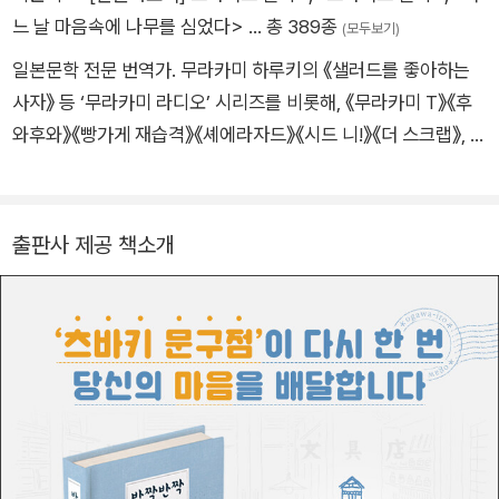
오가와』, 『인생은 불확실한 일 뿐이어서』 등 섬세한 시선으로 사
느 날 마음속에 나무를 심었다>
… 총 389종
(모두보기)
람들을 따뜻하게 위로하고 치유하는 작품들을 꾸준히 선보이고
일본문학 전문 번역가. 무라카미 하루키의 《샐러드를 좋아하는
있다.
사자》 등 ‘무라카미 라디오’ 시리즈를 비롯해, 《무라카미 T》《후
와후와》《빵가게 재습격》《셰에라자드》《시드 니!》《더 스크랩》, 그
밖에 《밤의 피크닉》《퍼레이드》《종이달》《배를 엮다》《창가의 토
토》《누구》 등 다수의 작품을 우리말로 옮겼고, 《스타벅스 일기》
《번역에 살고 죽고》《어느 날 마음속에 나무를 심었다》 등을 썼
출판사 제공 책소개
다.