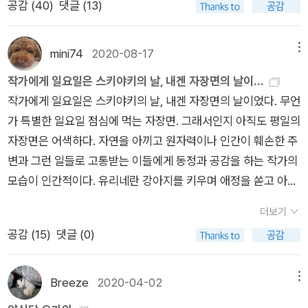
공감 (
40
)
댓글 (13)
사람들은 많았어요. 며칠 전에 자가격리로 휴무였던 베이커리는
어제 지나가면서 보니까 영업을 하고 있었습니다. 불이 꺼진 유리
창을 보다가 다시 조명에 밝아진 공간을 보니 조금 안심되는 기분
mini74
2020-08-17
메뉴
이었어요. 이유는 잘 모르겠습니다만, 그랬습니다. 오늘도 그 앞
작가에게 일요일은 스키야키의 날, 내겐 자장면의 날이...
을 지나가는데, 오늘은 롤케익 세일을 하고 있었어요. 오는 길에
작가에게 일요일은 스키야키의 날, 내겐 자장면의 날이었다. 무언
사야지, 하고는 지나가고, 집에 와서 조금 전에 생각났습니다. 추
가 특별한 일요일 점심에 먹는 자장면. 그래서인지 아직도 평일의
워서 생각 못하고 그냥 왔나봐요.^^ 올 때 라떼도 사야지 하다가,
자장면은 어색하다. 자연을 아끼고 원자력이나 인간이 훼손한 주
아니지 우유 살까, 하다가 그것도 잊어버렸어요. 그냥 추웠습니
변과 그런 일들로 고통받는 이들에게 동정과 공감을 하는 작가의
다. 별 생각없이 사는 거 같은 순간은 이런 것들 같은데, 집에 와
모습이 인간적이다. 유리네란 강아지를 키우며 애정을 쏟고 아끼
서는 저녁을 먹고 조금 시간이 지나니까 이렇게 되네요. 전에는
는 맘이, 나 또한 개를 키워서인지 먹먹하니 와닿는다. 츠바키문
한 시간이 꽤 길었는데, 요즘의 한 시간은 무척 짧습니다. 그건 실
더보기
구점도 그랬다. 사람 사는 이야기, 그닥 사건도 그 무엇도 없이 문
제 시계가 더 빨리 움직이는 건 아니니까, 시간을 쓰는 사람인 나
공감 (
15
)
댓글 (0)
구점 옆 나무는 계절을 피워내고, 그 속에서 그리움과 안부를 살
자체의 문제일 거예요. 시간을 10분 단위로 사는 것과, 30분 단
아감의 자세를 가장 알맞은 필기구로 어울리는 편지지를 찾아 또
위로 사는 것, 그리고 1시간 단위로 사는 것의 차이는 하루가 어떻
박 또박 혹은 감정의 흐름대로 써내려가는 편지들엔 일상의 감동
Breeze
2020-04-02
메뉴
게 쓰이는지 조금더 세밀하게 나누고, 그리고 소모되는 시간을 줄
이 있다.(나뭇잎이 다 떨어진 나목 너머로 별이 반짝거렸다. 그러