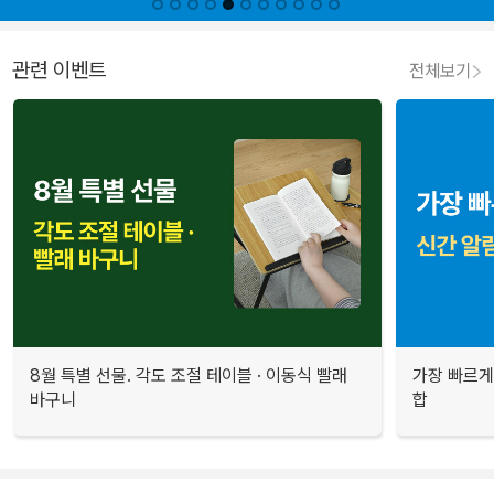
관련 이벤트
전체보기
8월 특별 선물. 각도 조절 테이블 · 이동식 빨래
가장 빠르게
바구니
합