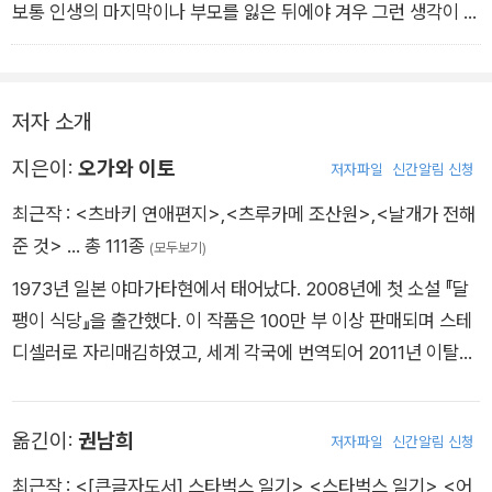
보통 인생의 마지막이나 부모를 잃은 뒤에야 겨우 그런 생각이 들
지 않는가. 나도 선대가 우리 할머니여서 좋았다고 생각한 것은
선대가 세상을 떠난 뒤였다. 다카히코는 이 어린 나이에 벌써 그
런 소중한 사실을 깨달았다.
저자 소개
지은이:
오가와 이토
저자파일
신간알림 신청
최근작 :
<츠바키 연애편지>
,
<츠루카메 조산원>
,
<날개가 전해
준 것>
… 총 111종
(모두보기)
1973년 일본 야마가타현에서 태어났다. 2008년에 첫 소설 『달
팽이 식당』을 출간했다. 이 작품은 100만 부 이상 판매되며 스테
디셀러로 자리매김하였고, 세계 각국에 번역되어 2011년 이탈리
아의 방카렐라 문학상, 2013년 프랑스의 외제니 브라지에 소설
상을 수상했다. 그 밖에 소설 『츠바키 문구점』, 『반짝반짝 공화
옮긴이:
권남희
저자파일
신간알림 신청
국』, 『초초난난』, 『따뜻함을 드세요』, 『패밀리 트리』, 『라이온의
간식』, 『토와의 정원』, 『츠루카메 조산원』 등과 에세이 『양식당
최근작 :
<[큰글자도서] 스타벅스 일기>
,
<스타벅스 일기>
,
<어