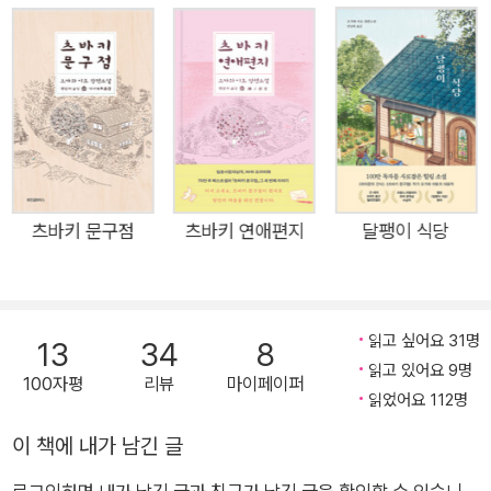
으로 다시 한 번 가마쿠라 사람들의 따뜻한 이야기를 풀어낸다.
겉보기엔 문구를 파는 평범한 가게처럼 보이지만, 에도 시대부터
여성 서사(書士)들이 대필을 가업으로 이어오면서 글씨를 쓰는
일이라면 무엇이든 가리지 않는 츠바키 문구점. 주된 일은 팻말을
내걸지 않았어도 입소문으로 들어오는 편지 대필이다. 할머니(선
대)의 뒤를 이어 십일 대 대필가로 문구점을 재개업한 포포는 손
님들의 다채로운 사연에 귀 기울이며 그들의 진심이 고스란히 담
기도록 편지를 대필한다. 전작에선 포포를 찾아온 손님들의 사연
츠바키 문구점
츠바키 연애편지
달팽이 식당
과 대필 과정, 그리고 오해가 쌓인 채 이별해야 했던 선대와의 심
리적 화해가 주를 이뤘다면 이번에는 새로 일군 가족을 ‘반짝반짝
공화국’이라 부르며 목숨 걸고 지키겠다고 다짐하는 포포의 성장
읽고 싶어요 31명
13
34
8
담이 추가됐다. 전하고 싶었던 마음, 듣고 싶었던 말 아름다운 가
읽고 있어요 9명
100자평
리뷰
마이페이퍼
마쿠라를 배경으로 다시 한 번 펼쳐지는 치유와 사랑의 드라마
읽었어요 112명
『츠바키 문구점』의 엔딩 시점으로부터 1년 후, 주인공 포포는 이
이 책에 내가 남긴 글
웃이었던 미츠로 씨와 부부의 연을 맺고, 그의 딸 큐피와 함께 가
족을 이룬다. 그러던 어느 날, 행복한 나날을 보내던 포포의 앞에