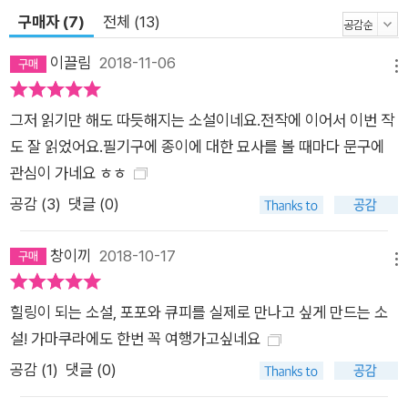
구매자 (7)
전체 (13)
걸 하면 말이지, 괴로운 일도 슬픈 일도 전부 예쁜 별 하늘로 사라
져. 지금 바로 해봐.” 바바라 부인이 그렇게 말해주어서 나는 그녀
이끌림
2018-11-06
메뉴
에게 팔을 맡긴 채 눈을 감고 천천히 걸었다. 반짝반짝, 반짝반짝,
반짝반짝, 반짝반짝. 마음속으로 중얼거렸다. 그러자 정말로 아무
그저 읽기만 해도 따듯해지는 소설이네요.전작에 이어서 이번 작
것도 없었던 마음속 어둠에 별이 늘어나서 마지막에는 눈이 부실
도 잘 읽었어요.필기구에 종이에 대한 묘사를 볼 때마다 문구에
정도였다. ―『츠바키 문구점』 156~157쪽 결혼을 하고, 딸이 생
관심이 가네요 ㅎㅎ
기고, 시집 식구와 만나고, 거기다 생각지 못한 인물까지 등장하
공감 (
3
)
댓글 (0)
면서 혼자였던 포포에게 순식간에 가족이 늘어난다. 남편의 전부
인까지 가족의 범주에 넣으면서, 우리들의 ‘반짝반짝 공화국’을
창이끼
2018-10-17
목숨 걸고 지키겠다고 다짐하는 포포의 모습은 더없이 용기 있고
메뉴
성숙해졌다. 또한 무뚝뚝하고 성격 급한 남작이 애처가로 변하고,
힐링이 되는 소설, 포포와 큐피를 실제로 만나고 싶게 만드는 소
수줍음 많고 귀여웠던 빵티가 어엿한 아이 엄마가 되어 당당하게
설! 가마쿠라에도 한번 꼭 여행가고싶네요
남작을 휘어잡는다. 여기에 한결같이 온화하고 따듯한 심성으로
포포를 품어주는 바바라 부인과 비록 멀리 있지만 죽은 선대와 포
공감 (
1
)
댓글 (0)
포를 이어주며 펜팔을 자처하는 시즈코 씨까지, 전작에 등장했던