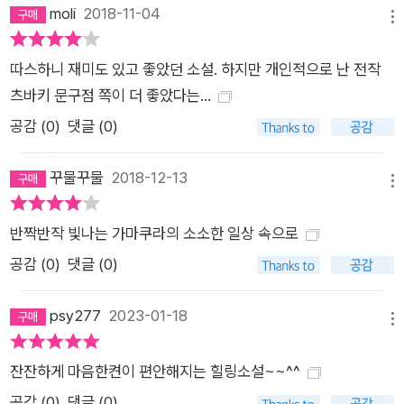
주변 인물들의 현재를 들여다보는 재미도 쏠쏠하다. 벌써부터 작
moli
2018-11-04
메뉴
가에게 3편을 기대한다는 독자들의 편지가 날아들고 있다고 한
다. 아직 구체적인 계획은 없지만 기다려주는 독자들이 있는 한
따스하니 재미도 있고 좋았던 소설. 하지만 개인적으로 난 전작
자연스럽게 시리즈가 이어지지 않을까 기대한다는 작가의 말로
츠바키 문구점 쪽이 더 좋았다는...
미루어볼 때, ‘츠바키 문구점’으로부터 시작된 ‘반짝반짝 주문의
공감 (
0
)
댓글 (0)
기적’은 다음 편에도 계속되지 않을까? 뿐만 아니라 포포의 ‘츠바
키 문구점’을 제외하고 『츠바키 문구점』에 나오는 가마쿠라의 사
꾸물꾸물
2018-12-13
메뉴
찰, 카페, 맛집, 역 등 모든 명소와 풍경은 다 실재하는 곳이다. 그
바통을 이어받아, 『반짝반짝 공화국』에는 또 다른 명소와 가게가
반짝반작 빛나는 가마쿠라의 소소한 일상 속으로
독자들을 유혹한다. 다음에는 이 등장인물들이 어떻게 달라져 있
공감 (
0
)
댓글 (0)
을지, 어떤 독특한 의뢰인들이 나올지, 또 어떤 가마쿠라의 맛있
는 가게들이 소개될지 기대된다.
psy277
2023-01-18
메뉴
잔잔하게 마음한켠이 편안해지는 힐링소설~~^^
공감 (
0
)
댓글 (0)