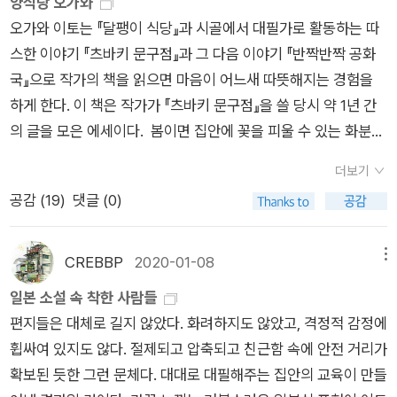
양식당 오가와
일 수 있을 것 같긴 합니다. 요즘에 나오는 스터디 플래너를 보면
자˝내가 말이지, 포포한테 한 가지 좋은 것 가르쳐줄게.˝비비리
오가와 이토는 『달팽이 식당』과 시골에서 대필가로 활동하는 따
10분 단위로 표시할 수 있도록 되어 있거나 한 시간 단위로 표시
부인이 말했다.˝뭐예요, 좋은 게?˝˝내가 줄곧 외워온 행복해지는
스한 이야기 『츠바키 문구점』과 그 다음 이야기 『반짝반짝 공화
할 수 있는 빈공간이 있습니다. 그런 것들을 다 쓰는 것이 중요한
주문.˝바바라 부인이 후후후 웃었다.˝기르쳐주세요.”˝있지, 마음
국』으로 작가의 책을 읽으면 마음이 어느새 따뜻해지는 경험을
것은 아닐지도 모르지만, 시간을 잘 쓰는 것에 관심이 많아서 그
속으로 반짝반짝, 이라고 하는 거야. 눈을 감고 반짝반짝, 반짝반
하게 한다. 이 책은 작가가 『츠바키 문구점』을 쓸 당시 약 1년 간
런 것 같긴 해요. 그러고보니, 아직 내년의 다이어리를 고르지 못
짝, 그것만 하면 돼. 그러면 말이지, 마음의 어둠 속에 집점 별이
의 글을 모은 에세이다. 봄이면 집안에 꽃을 피울 수 있는 화분을
했습니다.^^; 매일 좋은 소식이 별로 없습니다만, 오늘 저녁 뉴스
늘어나서 예쁜 별하늘이 필처져.”)사각사각 연필로 정성담은 글
들여놓곤 하는데 언젠가 하얀색 꽃을 피우는 히아신스와 수선화
를 보니, 코로나19 바이러스가 다시 변이가 발생했다는 소식이
씨로 써 내려간 첫사랑에 대한 안부와 남작과의 우정. 소소함이
더보기
구근을 사다 심었었다. 그 다음해에 또 꽃이 피는 걸 바라보며 죽
있었습니다. 조금 더 검색해보니, 아프리카에서 시작된 것으로 추
쌓여 그리움이 된다. 츠바키 문구점엔 그런 소소함이 가득하다.
공감 (
19
)
댓글 (0)
지 않고 살아난 게 마냥 신기했다. 오가와 이토는 히아신스 구근
정되는 '누 변이'에 확진자가 나오기 시작했고, 가까이는 홍콩에
문을 여는 순간 잠시 예전으로 돌아가 그리움에 젖어 편지를 쓰고
을 사다 심어 조금씩 싹을 틔우고 꽃을 피우는 정경을 그렸다. 히
서도 확진자가 있다는 뉴스가 있다고 합니다. 그런 것들이 아니어
싶어질지도 모른다. 작가 글의 특징 중 하나는 정말 잘 어울리는
아신스 향을 제대로 맡아본 기억이 없는데 저자는 꽃은 좋아하나
도 이번주에는 확진자가 거의 4천명 전후입니다. 중환자실의 병
CREBBP
2020-01-08
메뉴
음식이야기다. 자, 이제 요리 이야기를 해 볼까? 가 아니라 자연
향은 아니었다고 표현했다. 그러면서 하는 말이 인공 방향제를 가
상 남은 수가 많지 않고, 재택치료 외에도 대기환자가 적지 않아
일본 소설 속 착한 사람들
스럽게 이젠 뭔가 먹을때인 듯 어울어진다. 반짝반짝공화국은 츠
리켜 향이 아니라 악취라고 표현했다. 나도 한때 인공적인 향이
요. 하루에 적지 않은 확진자가 생기니까 그런 것 같습니다. 백신
편지들은 대체로 길지 않았다. 화려하지도 않았고, 격정적 감정에
바키문구점의 뒷이야기이다. 주인공이 아이 하나 있는 이혼남과
좋아 빨래를 할 때도 섬유유연제를 꼭 사용했고 향수도 매일 뿌렸
패스의 기간도 생각보다 길지는 않을 것 같고, 추가접종을 할 기
휩싸여 있지도 않다. 절제되고 압축되고 친근함 속에 안전 거리가
결혼해 가정을 이루고, 조용히 천천히 소박하게 살아가는 이야기.
던 때가 있었다. 지금은 기분이 아주 우울할 때만 뿌리곤 하는데
간도 예상보다는 빨리 돌아옵니다. 올해 초에 접종한 얀센 백신
확보된 듯한 그런 문체다. 대대로 대필해주는 집안의 교육이 만들
작가의 에세이집을 읽으니, 소설 속 삶의 모습이나 소설 속 인물
인공적인 향보다 더 좋은 게 자연의 냄새라는 걸 알았기 때문이
접종자나 60세 이상의 경우에는 조금 더 빨리 추가접종 하게 될