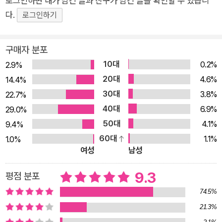
로그인하면 내가 남긴 글과 친구가 남긴 글을 확인할 수 있습니
가마쿠라의 유명한 괴짜 할머니 레이디 바바가 나타나 자신이 엄
다.
로그인하기
마라는 청천벽력 같은 말을 내뱉고 가버린다! 한편 주말에만 함께
지내던 세 사람은 한 집에서 살기로 결심하고, 이사 준비를 하던
구매자 분포
중 포포는 미츠로가 내다버린 사별한 전부인 미유키의 일기를 발
10대
0.2%
2.9%
견한다. 추억을 내다버린 미츠로에게 실망한 포포, 서로의 입장
20대
4.6%
14.4%
차이로 말다툼을 한 두 사람은 진심을 담은 포포의 손편지 덕분에
30대
3.8%
22.7%
무사히 화해한다. 결혼을 한 포포는 예전엔 가혹하기만 했던 선대
40대
6.9%
29.0%
가 자신을 키울 때 어떤 심정이었을지 헤아리고, 아픈 큐피를 간
50대
4.1%
9.4%
호하며 잠결에 들은 ‘엄마’ 소리에 감동의 눈물을 흘린다. 포포의
60대
1.1%
1.0%
권유로 세 사람이 함께 미유키에게 편지를 보내고 돌아오는 길,
여성
남성
엄마의 존재를 부정하는 포포에게 미츠로는 현재의 행복도 세상
에 태어났기 때문에 가능한 것이라고 조언하고, 그 말에 마음속에
9.3
평점 분포
응어리져 있던 무언가가 쑥 내려가는 것을 느낀 포포는 비록 곁에
74.5%
없지만 자신의 마음속에 할머니와 미유키가 영원히 살아 있으리
21.3%
란 걸 실감한다. 포포가 가족을 꾸리며 겪는 성장담 속에도 여전