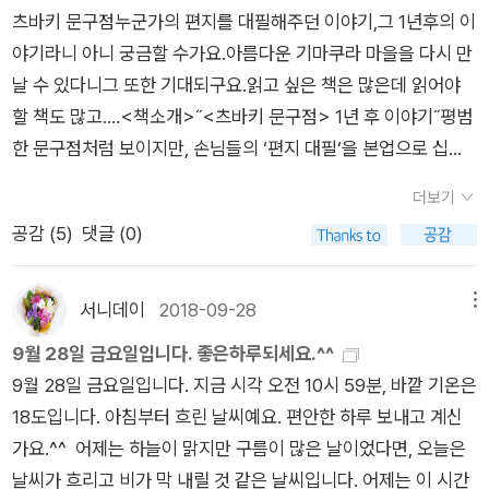
바랄 뿐입니다. 평생 단 한 사람이어도 당신 같은 독자를 만난 나
츠바키 문구점누군가의 편지를 대필해주던 이야기,그 1년후의 이
지 않는 모양인데, 베를린에서 언어 장벽 때문에 유리네의 미용에
네번째 에세이를 출간하는 작가로, 이번 책에서는 영화이야기를
는 행복한 사람입니다. 또 쓰지요. -야스나리 추신. 추위를 이기려
야기라니 아니 궁금할 수가요.아름다운 기마쿠라 마을을 다시 만
대하여 고민이 되었다고 한다. 그러다 일본인 애견 미용사가 베를
담고 있습니다. 좋은책을 보내주셔서 감사합니다. 잘 읽겠습니
면 소고기를 먹는 것이 최고입니다.포포가 사랑해서 결혼하는 남
날 수 있다니그 또한 기대되구요.읽고 싶은 책은 많은데 읽어야
린에 있어 든든하다는 표현을 했다. 고양이를 키우며 느낀 게
다.^^
자에게는 아이 큐피가 있다. 포포는 남자를 사랑해서 결혼하려는
할 책도 많고....<책소개>˝<츠바키 문구점> 1년 후 이야기˝평범
꼭 아이를 키우는 것 같다는 거다. 나 뿐만 아니라 가족들도 그런
것인지 아이가 예뻐서 결혼하려는 것인지 독자로서 헷갈릴 정도
한 문구점처럼 보이지만, 손님들의 ‘편지 대필‘을 본업으로 십일
이야기를 한다. 고양이의 성격 또한 처음 데리고 왔던 딸의 성격
로 아이를 자기 인생의 가장 큰 선물로 생각한다. 결혼 인사를 하
대 째 이어온 츠바키 문구점. 전작에서 할머니의 뒤를 이어 가업
과 아주 비슷하다. 놀아달라고 떼쓰고 모든 물건들을 발로 차고
기 위해 남자(미츠로) 집에 갔다가 비극적으로 죽은 큐피의 엄마
더보기
에 뛰어든 포포에게 대필을 요청한 손님들의 사연이 다채롭게 펼
다니며 호기심이 왕성하다. 또한 놀아달라며 내 발을 물기도 하는
미유키의 사진을 보고, 그 여자를 좋아한다. 둘이 살림을 합치기
공감 (
5
)
댓글 (0)
쳐졌다면, 이번 책에선 포포 자신의 성장담이 주를 이룬다. 결혼
데, 잠이 오면 잠투정을 하듯 내 곁을 서성거린다. 이러한 것들을
로 하고 물건을 정리하던 중, 쓰레기통에 버려져 있던 미유키의
을 하고 딸 큐피가 생기면서 포포는 더 이상 혼자가 아니다. 남편
작가에게서도 느꼈다. 키우고 있는 개 유리네가 아파 계속 설사를
편지를 보고 화를 낸다. 미유키를 향한 포포의 애틋함이 알듯 말
의 전부인까지 ‘가족‘의 범주에 추가하면서, 이 ‘반짝반짝 공화
했다. 밤중에도 두세 번은 화장실을 가는데 저자는 반사적으로 일
서니데이
2018-09-28
메뉴
듯 하면서도 따뜻하다. 만일 한 남자를 진정 사랑해서, 그가 사랑
국’을 반드시 지키겠다고 포포는 다짐한다. 앞을 못 보는 소년의
어나지만, 아빠들은 원래 그런건가. 쿨쿨 잔다고 했다. 아이 어렸
9월 28일 금요일입니다. 좋은하루되세요.^^
했던 삶의 비극, 그림자까지 모두 포용하고 싶은 건 알겠는데, 비
어버이날 편지, 사별한 남편을 용서하기 위한 편지 등 손님들의
을 때 배고프거나 기저귀가 젖어 울어 젖힐때 나는 그야말로 반사
9월 28일 금요일입니다. 지금 시각 오전 10시 59분, 바깥 기온은
극적 죽음이 몰고 온 빈 자리에 자신이 대신한다는 느낌을 미유키
절절한 사연과 포포의 정성 어린 대필이 어우러져, 아름다운 가마
적으로 눈이 떠져 아이를 돌보지만 남편은 쿨쿨 잤었다. 어쩌면
18도입니다. 아침부터 흐린 날씨예요. 편안한 하루 보내고 계신
의 존재를 거듭확인함으로써 어떤 위안을 얻을 수 있을 지 의문이
쿠라를 배경으로 다시 한 번 치유의 이야기가 펼쳐진다. 오가와
그럴 수 있나 의문이 들었었는데 유리네의 아빠 또한 남편과 다르
가요.^^ 어제는 하늘이 맑지만 구름이 많은 날이었다면, 오늘은
남을 수 있을 것 같다. 츠바키 문구점의 포포는 자신에게 선물처
이토는 독자들의 열화와 같은 편지에 힘입어 <츠바키 문구점>
지 않았나 보다. 남자는 어째서 이럴까, 하며 남녀의 근본적인 차
날씨가 흐리고 비가 막 내릴 것 같은 날씨입니다. 어제는 이 시간
럼 찾아온 이 가족에 대한 책임감과 사랑 속에 미유키를 항상 배