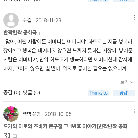
840년, 영국에 우표를 사용한 우편제도가 확립되었다. - 본문에
이지 않는다. 인생에 덧붙이지 않는다. 이런 의식이 필요할지도
조금 사오고 싶었지만, 밖에서 한 번 보고 사람이 많아서 그냥 돌
꼴보기싫은 남편을 가진 여성에게 감정이입을 했다가 다시 자신
서 발췌
모른다. (25페이지) 『츠바키 문구점』 책이 나오고 몇 번의 행사
아왔습니다. 오늘도 확진자 소식이 왔고, 매일 조심한다는 건 할
의 행동을 반성하는 남편으로 감정이입을 한다. 오래전 죽은 문인
를 거치고 난 후 작가는 여름을 독일에서 보내기 위해 냉장고의
수 있는 것이 많지 않으나, 조심해야 할 것 같은 마음은 있는 것
꽃길
2018-11-23
메뉴
가와바타 야스나리를 사랑하는 후지산 이마(이마 선이 후지산 처
음식을 서서히 비우기 시작했다. 뮌헨에서 두 달, 베를린에서 두
같습니다. 엄마가 만든 따뜻한 저녁을 먹고, 텔레비전 뉴스를 보
반짝반짝 공화국
럼 생긴 여성)의 의뢰는 한편의 코미디 같지만 외뢰인도 대필자
달을 보낸뒤 귀국하게 되는 일정이었다. 『마리카의 장갑』의 배경
고. 오늘 도착한 택배의 새 책을 확인하는 저녁시간. 불안한 점도
'맞아, 어떤 사람이든 어머니는 어머니야. 하토코는 지금 행복하
도 심각하다. 후지산은 퇴직 후 야스나리 씨가 살던 이 마을 가마
이 되었던 라트비아를 방문했던 이야기를 한다. 라트비아에서 샀
있고, 걱정되는 점도 있지만, 아직은 잘 지내고 있구나, 그렇게 생
잖아? 그 행복은 태어나지 않으면 느끼지 못하는 거잖아, 낳아준
쿠라에 이사와서 살며, 같은 경치를 보고 계절을 느끼며 살아간
던 꿀로 만든 영양크림과 꿀비누가 좋은 이유를 말한다. 보존료를
각해야겠다, 고 생각하기로 했습니다. 이번주는 지난주보다 더 빠
사람은 어머니야, 만약 하토코가 행복하다면 어머니한테 감사해
다. “야스나리 씨를 상상하면요, 이렇게 가슴이 찡하니 아파와요.
넣지 않았고, 천연 재료로 만든다. 또한 라트비아에 갈 일이 있다
른 속도로 주말이 된 것 같습니다. 며칠 사이에 가까운 아파트의
야지, 그러지 않으면 벌 받아. 억지로 좋아할 필요는 없으니까.'
그러나 그다음에 몸의 골수에서 달콤한 물방울이 배어나온다고
면 꼭 추천하고 싶은 것이 '에비야'라는 연고다. 꿀을 사용한 만능
나무들은 거의 잎이 사라졌습니다. 나무엔 조금 노란색 잎이 남아
할까요. 야스나리 씨를 행복하게 할 사람은 나 말고 없다고 굳게
연고로 화상, 찰과상, 생채기, 벌레 물린 데 등 어디에나 사용할
있지만, 오래 가지는 못할 것 같아요. 이제 진짜 겨울 같습니다.
더보기
믿고 있답니다.”그녀가 원하는 건 야스나리씨에게서 받는 편지
수 있다고도 했다. 『마리카의 장갑』을 읽을 때도 아름다운 라트비
그리고 다음주엔 12월이 되네요. 언제 12월인가 하고 미루었는
공감 (
0
)
댓글 (0)
다. 당연히 오래 전에 죽은 야스나리는 그녀의 존재를 알지 못하
아의 풍경을 그렸지만 이처럼 일상에서 라트비아를 느낀다는 건
데, 이제 다음주가 되니 잘 모르겠습니다. 오늘도 좋은 하루 보내
고, 포포가 야스나리 대신 편지를 써준다고 해도, 자신이 의뢰에
큰 기쁨일 것 같다. 개를 데리고 펭귄이라는 별명을 가진 남편과
고 계신가요. 날씨가 어제보다 차갑습니다. 따뜻하게 입고 감기
서 받은 것을 모를 리가 없는데 그게 무슨 의미가 있다는 건가. 아
책방꽃방
2018-10-05
메뉴
독일에서 지내게 되었는데, 애견 미용에 관한 베를린과 도쿄의 다
조심하세요. 즐거운 주말 보내시고, 좋은 금요일 저녁시간 되세
그럼에도 불구하고 이 무슨 잔잔한 감동이..기쿠코 님 며칠 전, 하
오가와 이토의 츠바키 문구점 그 1년후 이야기[반짝반짝 공화
른 점을 말한다. 내 주변에도 개를 키우는 친구들이 많아 애견 미
요. 감사합니다.^^ 오늘 오후에 알라딘 서재 이웃 배혜경 작가님
얀 모자를 쓴 대불은 보셨습니까. 당신이 감기에 걸리지 않기를
국]
용실에서 미용을 했다는 말을 자주 들었었다. 도쿄도 우리와 다르
의 신작 에세이가 소포로 도착했습니다. 배혜경 작가님은 이번에