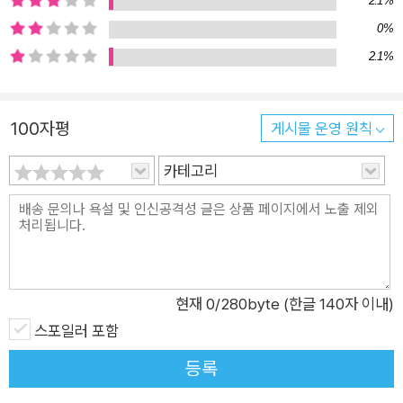
2.1%
히 손님들의 가슴 뭉클한 사연과 정성 어린 대필 과정이 이어진
0%
다. 의뢰인은 가까운 사람들에게 하지 못했던 이야기를 포포 앞에
2.1%
서 거리낌 없이 쏟아내고, 포포는 의뢰인의 성향과 의뢰 내용을
파악하여 적절한 손편지 처방을 내려준다. 대필은 의뢰인뿐만 아
니라 편지를 쓰는 포포 자신에게도 큰 위로와 깨달음을 준다. 앞
100자평
게시물 운영 원칙
을 못 보는 소년의 어버이날 편지, 이미 세상을 떠난 남편을 용서
하기 위한 사죄 편지, 이혼을 원하는 아내와 그 마음을 돌이키기
카테고리
위해 반성하는 남편의 편지, 태어난 지 8일 만에 죽은 아들의 소
식을 전하는 편지, 지고지순한 팬레터와 수줍은 사랑을 고백하는
편지까지. 아름다운 가마쿠라를 배경으로 다시 한 번 치유와 사랑
의 드라마가 펼쳐진다! 우리는 언제 어디서나 아름다운 빛에 싸여
있다 마음속 어둠을 밝혀주는 반짝반짝 주문의 특별한 기적! “있
현재
0
/280byte (한글 140자 이내)
지, 마음속으로 반짝반짝, 이라고 하는 거야. 눈을 감고 반짝반짝,
스포일러 포함
반짝반짝, 그것만 하면 돼. 그러면 말이지, 마음의 어둠 속에 점점
등록
별이 늘어나서 예쁜 별 하늘이 펼쳐져.” “반짝반짝, 이라고 하기
만 하면 되는 거예요?” “응, 간단하지? 어디서나 할 수 있고. 이