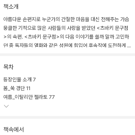
책소개
아름다운 손편지로 누군가의 간절한 마음을 대신 전해주는 가슴
뭉클한 기적으로 많은 사람들의 사랑을 받았던 <츠바키 문구점
>의 속편. <츠바키 문구점>의 다음 이야기를 쓸까 말까 고민하
던 중 독자들의 열화와 같은 성원에 힘입어 후속작에 도전하게 됐
다는 오가와 이토는 츠바키 문구점을 배경으로 다시 한 번 가마쿠
라 사람들의 따뜻한 이야기를 풀어낸다.
목차
등장인물 소개 7
겉보기엔 문구를 파는 평범한 가게처럼 보이지만, 에도 시대부터
봄_쑥 경단 11
여성 서사(書士)들이 대필을 가업으로 이어오면서 글씨를 쓰는
여름_이탈리안 젤라토 77
일이라면 무엇이든 가리지 않는 츠바키 문구점. 주된 일은 팻말을
내걸지 않았어도 입소문으로 들어오는 편지 대필이다. 할머니(선
대)의 뒤를 이어 십일 대 대필가로 문구점을 재개업한 포포는 손
님들의 다채로운 사연에 귀 기울이며 그들의 진심이 고스란히 담
책속에서
기도록 편지를 대필한다.