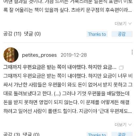
어낸 결과일 것이다. 가끔 느끼는 거북스러운 일본식 표현이 이토
과 닮았다. 매미소리에 귀 기울이고, 자연이 주는 풍요로움을 감
다. 햇볕에 바짝 말린 햇볕 냄새를 아는지. 그것처럼 청량한 향이
것 같고, 일찍 접종한 분들은 추가접종 예약을 하기 시작했습니
록 잘 어울리는 책이 있을까 싶다. 츠바키 문구점의 후속편이라고
사하고 인간의 실수들에 안타까워 하고 미안해 하는, 소박하지만
없다. 작가는 유리네로 뇨키를 만든다. 삶은 유리네를 바싹 구워
다. 아마도 12월에 접종하게 될 것 같은데, 그 전에 얼마나 확진자
하는데, 전편을 안읽고 읽었지만 맥락 같은 게 필요한 게 아니라
질 좋은 삶을 사는 작가의 모습, 본받고 싶은 점이 많다.
올리브오일을 넉넉히 뿌려 트뤼프 소금을 살짝 넣어 만든 간단한
가 더 많아질 지 모르겠습니다. 인터넷 뉴스와 텔레비전 화면만을
더보기
서 상관없이 잘 읽혔다. 처음엔 그냥 시시콜콜 사소한 일상을 일
요리다. 유리네가 무슨 식재료인지 궁금해 검색해보니 백합근이
보면 세상엔 밖으로 나갈 수 없을 것만 같습니다만, 밖으로 나오
공감 (
11
)
댓글 (0)
기처럼 엮은 에세이류의 소설이라 시시했는데, 읽을 수록 그 싱겁
라고 하는데 백합뿌리를 먹는다는 얘기인가. 더군다나 그가 키우
면 사람들이 많은 편입니다. 날씨가 춥지만 지나가는 사람들이 적
고 밍밍함에서 잡아끄는 따스함이 느껴졌다. 아마도 주인공이 너
는 개 이름도 유리네다. 같은 뜻으로 쓰인 건지 다른 뜻을 가졌는
지 않아요. 가게들은 영업을 하고 있습니다. 오면서 봤는데, 올겨
무 착해서 착한데 또 뭐 이런 바보같은 인간이 있어 이런 류가 아
petites_proses
2019-12-28
메뉴
지 궁금하다. 『츠바키 문구점』을 읽어서인지 그 소설의 교정을
울 새로 나온 딸기는 조금 비싸서 집에 가서 어제 새로 산 귤을 먹
니라 은근히 이해할 수 있는 빨려들어가는 선함이 그것이다. 편지
그때까지 우편요금은 받는 쪽이 내야했다. 하지만 요금...
보는 과정을 말하는 부분에서는 가만히 소설 속 정경을 떠올렸다.
기로 하고 왔습니다. 딸기가 가격차이가 있었는데, 처음 나오는
사연들도 사실 드라마틱한 전개를 원한다면 훨씬 자극적인 소재
그때까지 우편요금은 받는 쪽이 내야했다. 하지만 요금이 너무 비
연필과 지우개와 빨간 펜을 사용해 열심히 교정하고 있을 작가의
시기라서 그런지, 좋은 건 거의 2만원 정도 되는데, 양이 적었어
로 발전시켰을 수가 있었을텐데 그러지 않는다. 아이를 낳아 버리
싸서 가난한 사람들은 우편물이 와도 돈이 없어서 받지 못하고 그
모습을 상상해보는 것이다. 소설 속 대필가였던 포포가 쓴 글씨가
요. 요즘에 한주간 커피를 한 번도 안 마셨습니다. 그래도 잘 지
고 떠났던 엄마라는 작자가 나타나서 돈을 내놓으라고 하는 막장
대로 돌려보냈다고 한다. (...) 그러나 기껏 우편물을 배달했는데
좋아 몇 번이고 손으로 따라 써보았었는데 작가 역시 글씨 쓰기
나가는구나, 하면서 오늘은 커피전문점 앞을 지나면서 조금 망설
성 소재는 그렇게 포포의 마음만 어지럽힌 채 소식이 없다. 알콜
돈을 받지 못하면 영업이 되지 않는다. 이 문제를 어떻게든 해결
수업을 받았으며 연습한 일화를 말했다. 내가 지양하는 것은 틈.
였습니다. 눈을 조금 깜박거리면서 서 있었는데, 잠깐 사이에 따
중독자 남편에게 이혼을 요구하는 편지를 썼는데, 그 편지를 받은
하려고 일어선 사람이 롤랜드 힐이다. 지금이야 ‘근대 우편제도의
시간에도, 공간에도, 인간관계에도 틈을 만들면 마음에 여유가 생
뜻하게 입은 옷 안으로도 차가운 기운이 들어와서 재채기를 두 번
남자가 찾아와서 이혼을 원하는 와이프에게 답장을 해달라는 의
아버지’라고 불리는 롤랜드 힐이지만, 원래는 서민이었다고 한다.
긴다. 생각 없이 살다 보면 물건은 계속 늘어나니 의식해서 줄이
하고는 길을 건너왔습니다. 이번주 커피도 그렇고 과자도 그렇고,
뢰를 받는다. 편지쓸 때, 편지쓰는 것을 구상할 때 포포는 의뢰자
더보기
이 사람이 바로 우편 선납제도를 생각한 인물이다. 이렇게 해서 1
는 노력이 필요하다. 필요 없는 물건은 손에 넣지 않는다. 집에 들
편의점도 가지 않았습니다. 생활용품점에 가서 조금 남은 볼펜을
가 준 작은 정보에 의지해서 그 사람에게 감정이입을 해야 한다.
공감 (
3
)
댓글 (0)