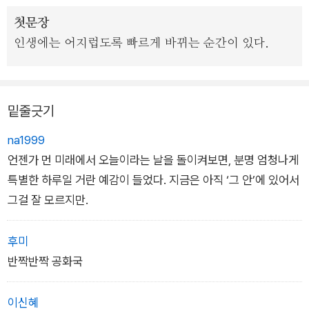
첫문장
전작에선 포포를 찾아온 손님들의 사연과 대필 과정, 그리고 오해
인생에는 어지럽도록 빠르게 바뀌는 순간이 있다.
가 쌓인 채 이별해야 했던 선대와의 심리적 화해가 주를 이뤘다면
이번에는 새로 일군 가족을 '반짝반짝 공화국'이라 부르며 목숨
걸고 지키겠다고 다짐하는 포포의 성장담이 추가됐다.
밑줄긋기
na1999
언젠가 먼 미래에서 오늘이라는 날을 돌이켜보면, 분명 엄청나게
특별한 하루일 거란 예감이 들었다. 지금은 아직 ‘그 안’에 있어서
그걸 잘 모르지만.
후미
반짝반짝 공화국
이신혜