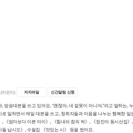
고 외로웠던 수철이가 ‘엄마보다 이쁜 아이’를 만나 밝고 긍정적으로 
 그리며, 행복은 불행과 함께 다니는 것처럼 힘들고 어려운 일 속에서도
 손 내밀면 닿을락 말락
 아이 / 흔들리는 꽃 / 첫인사 / ‘안아 줄게’ 선생님 / 분홍 점 / 산이 하는 
점 / 요란요란 바이러스 / 토닥토닥 / 노랑나비 / 보고 싶은 까닭
가슴 벌렁 눈물 찔끔
밭 / 감자밭에서 부글부글 / 쏙 들어간다 / 살살 깻잎, 조심조심 깻잎 / 
시합 중 / 오메, 어쩐다냐 / 토란 캐기 / 점심 혼자 먹는 날 / 정말 슬플 때 
 엄마보다 더 이쁘다
보면 / 버스 손잡이 / 엄마보다 이쁜 아이 / 참 힘센 말 / 괜히 / 추워, 더
 선생님 모자 / 눈잣나무가 바람을 대하는 법 / 보인다, 들린다 / 함께 걷