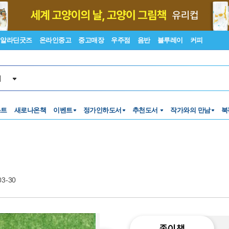
알라딘굿즈
온라인중고
중고매장
우주점
음반
블루레이
커피
서
스트
새로나온책
이벤트
정가인하도서
추천도서
작가와의 만남
북
03-30
종이책