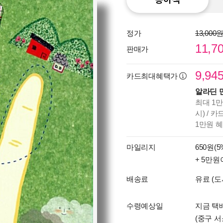
정가
13,000
11,7
판매가
9,94
카드최대혜택가
알라딘 
최대 1만
시) / 
1만원 
마일리지
650원(5
+ 5만원
배송료
유료 (도
수령예상일
지금 택배
(중구 서