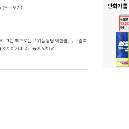
, 누군가를 응원하는 글을 쓰려고 노력해요. 라디오
상에 감사하고 있어요. 그동안 동시집 《난 내가
, 옛이야기 그림책 《빤짝빤짝 꾀돌이 막둥이》,