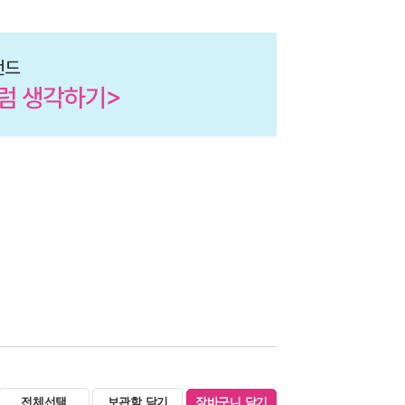
전체선택
보관함 담기
장바구니 담기