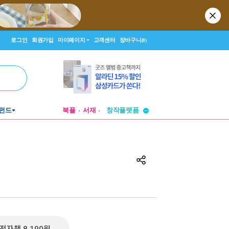
로그인
회원가입
마이페이지
고객센터
장바구니
(0)
투비컨티뉴드
펀드
북플
서재
창작플랫폼
투비컨티뉴드