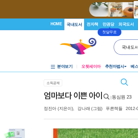
HOME
전자책
만권당
외국도서
국내도서
첫달무료
국내도
분야보기
오뒷세이아
추천마법사
베
소득공제
엄마보다 이쁜 아이
동심원 23
|
정진아
(지은이),
강나래
(그림)
푸른책들
2012-