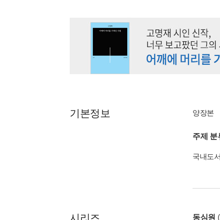
기본정보
양장본
주제 분
국내도
시리즈
동심원