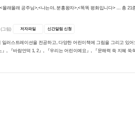
말
더보기
(지은이)
저자파일
신간알림 신청
화, 방송대본을 쓰고 있어요. “괜찮아, 네 잘못이 아니야.”라고 말하는
가로 일하면서 매일 대본을 쓰고, 청취자들과 마음을 나누는 행복한 일
》, 《엄마보다 이쁜 아이》, 《힘내라 참외 싹》, 《정진아 동시선집》
아들 납시오》, 수필집 《맛있는 시》 등을 썼어요.