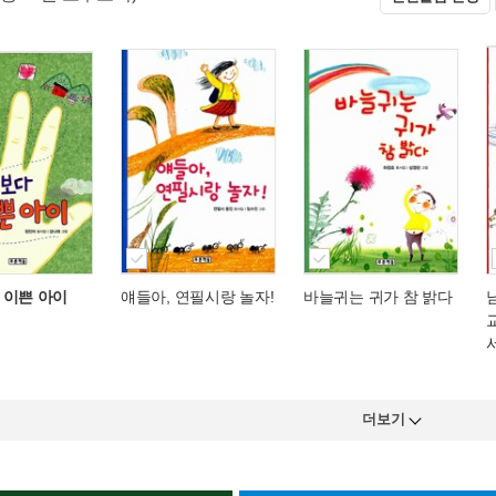
 이쁜 아이
얘들아, 연필시랑 놀자!
바늘귀는 귀가 참 밝다
더보기