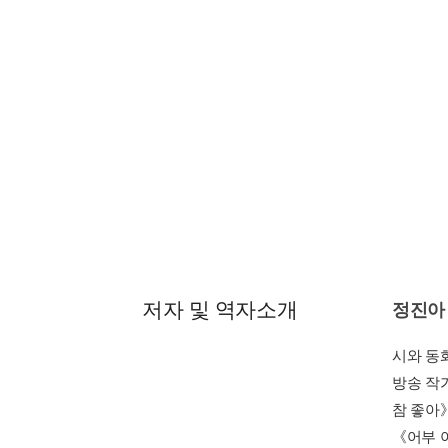
상처 입
뭉클하게
목차
제1부_
혼자 노는
동네 백화
제2부_ 
할머니 텃
생신 / 
제3부_
돋보기로 
배고파 /