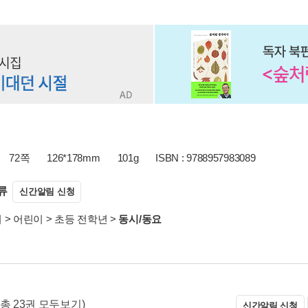
72쪽
126*178mm
101g
ISBN : 9788957983089
류
신간알림 신청
서
>
어린이
>
초등 전학년
>
동시/동요
(총 23권 모두보기)
신간알림 신청