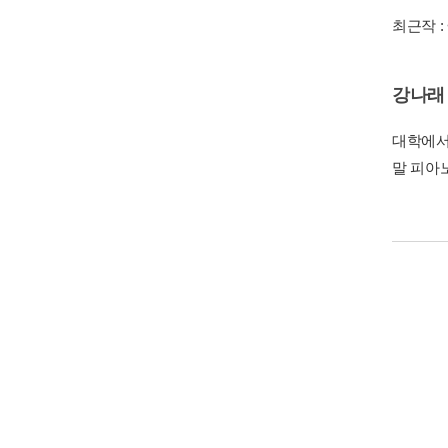
시인의 
책속에서
저자 및 역자소개
정진아
시와 동
방송 작
참 좋아
《어부 