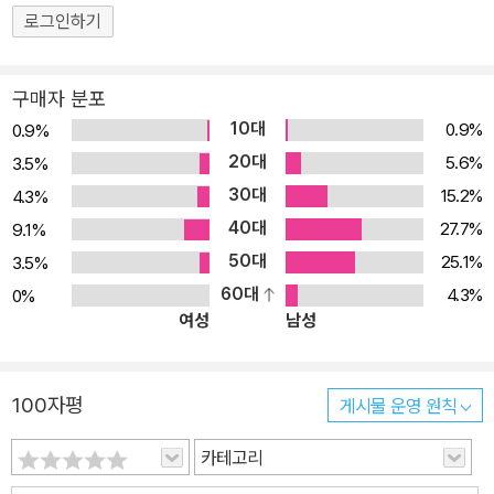
로그인하기
구매자 분포
10대
0.9%
0.9%
20대
5.6%
3.5%
30대
15.2%
4.3%
40대
27.7%
9.1%
50대
25.1%
3.5%
60대
4.3%
0%
여성
남성
100자평
게시물 운영 원칙
카테고리