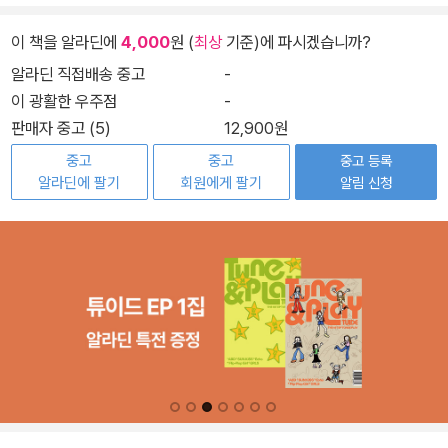
이 책을 알라딘에
4,000
원 (
최상
기준)에 파시겠습니까?
알라딘 직접배송 중고
-
이 광활한 우주점
-
판매자 중고 (5)
12,900원
중고
중고
중고 등록
알라딘에 팔기
회원에게 팔기
알림 신청