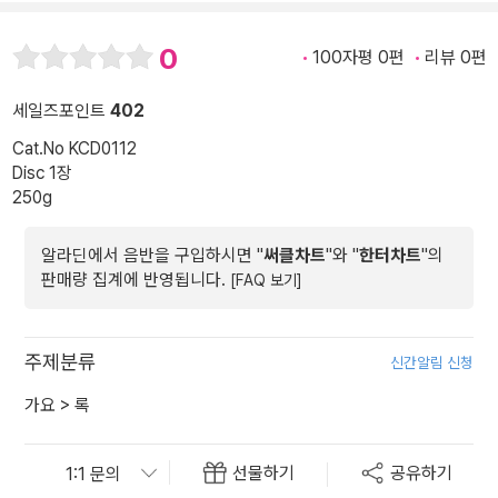
0
100자평 0편
리뷰 0편
세일즈포인트
402
Cat.No KCD0112
Disc 1장
250g
알라딘에서 음반을 구입하시면 "
써클차트
"와 "
한터차트
"의
판매량 집계에 반영됩니다.
[FAQ 보기]
주제분류
신간알림 신청
가요
>
록
선물하기
공유하기