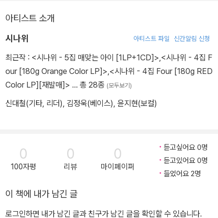
아티스트 소개
시나위
아티스트 파일
신간알림 신청
최근작 :
<시나위 - 5집 매맞는 아이 [1LP+1CD]>
,
<시나위 - 4집 F
our [180g Orange Color LP]>
,
<시나위 - 4집 Four [180g RED
Color LP][재발매]>
… 총 28종
(모두보기)
신대철(기타, 리더), 김정욱(베이스), 윤지현(보컬)
듣고싶어요 0명
0
0
0
듣고있어요 0명
100자평
리뷰
마이페이퍼
들었어요 2명
이 책에 내가 남긴 글
로그인하면 내가 남긴 글과 친구가 남긴 글을 확인할 수 있습니다.