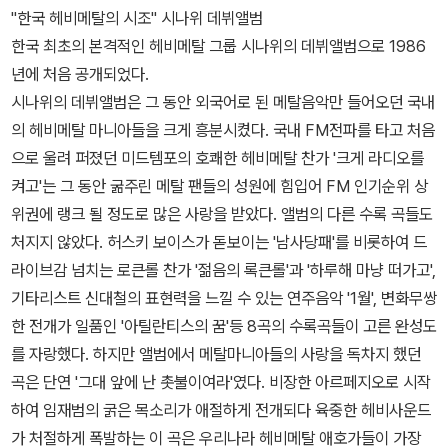
"한국 헤비메탈의 시조" 시나위 데뷔앨범
한국 최초의 본격적인 헤비메탈 그룹 시나위의 데뷔앨범으로 1986
년에 처음 공개되었다.
시나위의 데뷔앨범은 그 동안 외국어로 된 메탈음악만 들어오던 국내
의 헤비메탈 마니아들을 크게 흥분시켰다. 국내 FM전파를 타고 처음
으로 울려 퍼졌던 미드템포의 호쾌한 헤비메탈 찬가 '크게 라디오를
켜고'는 그 동안 굶주린 메탈 팬들의 성원에 힘입어 FM 인기순위 상
위권에 랭크 될 정도로 많은 사랑을 받았다. 앨범의 다른 수록 곡들도
처지지 않았다. 허스키 보이스가 돋보이는 '남사당패'를 비롯하여 드
라이브감 넘치는 로큰롤 찬가 '젊음의 록큰롤'과 '하루해 마냥 떠가고',
기타리스트 신대철의 표현력을 느낄 수 있는 연주음악 '1월', 변화무쌍
한 전개가 일품인 '아틸란티스의 꿈'등 8곡의 수록곡들이 고른 완성도
를 자랑했다. 하지만 앨범에서 메탈마니아들의 사랑을 독차지 했던
곡은 단연 '그대 앞에 난 촛불이여라'였다. 비장한 아르페지오로 시작
하여 임재범의 굵은 목소리가 애절하게 전개되다 육중한 헤비사운드
가 처절하게 폭발하는 이 곡은 우리나라 헤비메탈 애호가들이 가장