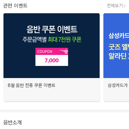
관련 이벤트
전체보기
8월 음반 전종 쿠폰 이벤트
삼성카드가 
음반소개