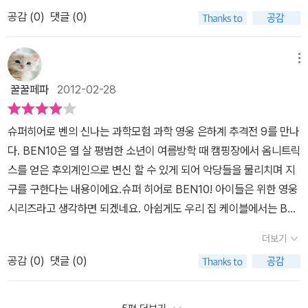
갈 우주선은 분노한 빌객스에 의해 산산조각이 나고 만다. ~~~~~~
또한 더욱 반가운 것은 학습지도안이 포함되어 있다는 점에 있습니
공감 (
0
)
댓글 (0)
~~~~~~~~~~~~~~~~~~~~~~~~~~~~~~~~~~~~~
다.이 책은 그동안 과학과 친하지 않았던 아이에게 과학과 친해지게
~ [등장 인물] 1. 벤- 열 살의 평범한 소년. 여름방학 때 캠핑장에서
만들어줬던 책으로 과학을 어려워 하는 학생들에게 강력 추천합니다.
옴니트릭스를 얻은 후 외계인으로 변신할 수 있게 되어, 슈퍼히어로
메뉴
로 활약한다. 2. 그웬- 벤의 사촌으로 똑똑하고 야무진 여자아이. 우
꿀꿀페파
2012-02-28
연히 얻은 마법책을 통해 마법을 사용한다. 3. 맥스 할아버지- 벤과
그웬이 능력을 잘못 이용하지 않도록 돌보고 조언해주는 자상한 할아
슈퍼히어로 벤의 신나는 과학모험 과학 영웅 은하계 추격전 9를 만나
버지. 4. 테라- 은하연방 패트롤의 요원. 행성 파괴범인 닥터 둠을 쫓
다. BEN10은 열 살 평범한 소년이 여름방학 때 캠핑장에서 옴니트릭
아 지구에 왔다. 5. 폴라폴- 폴라폴라 우주해적단의 두목. 거대한 우
스를 얻은 후외계인으로 변신 할 수 있게 되어 악당들을 물리치며 지
주선을 타고 다니며 다른 우주선과 승객들의 재물을 빼앗는다. 6. 닥
구를 구한다는 내용이에요.슈퍼 히어로 BEN10! 아이들은 위한 영웅
터 둠- 생명체가 사는 행성만 골라 파괴하는 은하계 최악의 범죄자. ~
시리즈라고 생각하면 되겠네요. 아쉽게도 우리 집 케이블에서는 BE
~~~~~~~~~~~~~~~~~~~~~~~~~~~~~~~~~~~~~~
N10을 볼 수 없네요.실제로 만화로 본 후로 책을 만났다면 더욱 좋아
~~ [이 책의 특징] 1. 상상력은 과학의 출발- '우주는 어떻게 생성되
더보기
했을 것 같아요. BEN10은 영어영웅으로 먼저 만나보았는데요.부록
었을까?' '우주가 계속 팽창하면 무슨 일이 일어날까?' 과학적 상상력
공감 (
0
)
댓글 (0)
으로 나온 사슴벌레장난감이 인기 만점이었답니다. 책도 중요하지만
을 자극하는 이야기 속에서 자연스럽게 과학의 개념과 원리를 배웁니
아이들에게는 함께 딸려오는 부록도 무시할 수 없는중요한 것이라죠!
다. 2. 신나는 과학모험- 지구를 파괴하려는 악당의 음모를 저지하기
과학영웅 9의 부록은 3D 홀로그램 자였어요.방향에따라 글자가 보