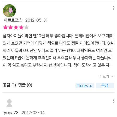
메뉴
아트로포스
2012-05-31
남자아이들이라면 벤10을 매우 좋아합니다. 텔레비전에서 보고 재미
있게 보았던 기억에 이렇게 책으로 나와도 정말 재미있어합니다. 8살
짜리 아들과 6학년인 누나도 즐겨 읽는 벤10. 과학영웅도 여러권 보
았는데 9권이 은하계 추격전이라 우주를 너무나 좋아하는 아들녀석
이 꼭 읽고 싶다고 부탁까지 한 책이랍니다. 책이 도착하고 앉은 자리
에서 꼼작 않고 읽더니 재미있다고 좋아하더라구요. 그 뒤로도 생각
더보기
나면 끼고 앉아 읽는 과학영웅9권. 어떤 내용인가 싶어 꺼내어 읽어
공감 (
1
)
댓글 (0)
보다 어른인 저도 끝까지 다 읽어버렸습니다. 벤10이 중간에 변신하
는 장면이 항상 통쾌하지요. 위기의 순간에 괴물이긴 하지만 멋지게
위기를 모면하는 모습이 영웅이라는 단어가 딱 생각나네요. 이번에는
메뉴
곤충이나 우주 괴물의 모습이 아닌 헐크같은 괴물로 변신해서 다른때
yona73
2012-03-04
보다 덜 징그럽고 귀여웠(?)습니다. 우주의 대악당들이 토성으로 몰