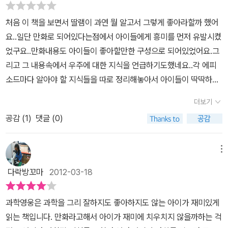
려들고 있는데 벤은 토성을 지킬 수 있을까요! 그 와중에 지구폭발까
처음 이 책을 보면서 딸램이 과연 뭘 알고서 그렇게 좋아라할까 했어
지는 4일밖에 남지 않았습니다. 흥미진진한 벤10은 만화책이면서 학
요..일단 만화로 되어있다는점에서 아이들에게 흥미를 먼저 유발시켰
습적인 면도 갖추고 있어서 더욱 좋은데 만화책이 꼭 애니메이션의
었구요..만화내용도 아이들이 좋아할만한 구성으로 되어있었어요.그
장면들을 보는 것처럼 입체적이고 색감이 화려합니다. 만화체도 이뻐
리고 그 내용속에서 우주에 대한 지식을 언급하기도했네요..각 에피
서 여자아이들도 멋지게 그려졌습니다. 은하 패트롤 함선의 등장에선
소드마다 알아야 할 지식들을 따로 정리해놓아서 아이들이 딱딱하지
아들이 우와~ 하며 좋아하네요. 역시 우주선에 푹 빠진 녀석답습니
않게 과학지식을 알아갈수 있었어요.그리고 마지막에는 워크북까
다. 하늘에 보이는 은하. 은하의 크기, 은하에 대한 여러가지 설명들
더보기
지...그 워크북에는 이미 정리해놓았던 지식들을 다시 복습할 수 있는
이 책 중간에 매우 잘 나와있습니다. 멋진 우주를 그린 그림이나 사진
공감 (
1
)
댓글 (0)
기회가 되었구요...참고할수 있는 페이지까지 나와있어서 행여나 잘
과 함께요. 우주의 역사라든가 토성의 고리등의 설명 등 읽을거리가
모르겠다하더라도 다시 살펴볼수도 있었어요.학부모를 위한 지침(해
매우 풍부합니다. 딱 하나 너무 멋진 그림과 색감을 칠하려니 너무 밝
답)까지 있어서 부모님도 함께 할수 있겠더라구요..초등생들을 대상
메뉴
은 레이저빛 같은 것이 많이 나와서 눈이 조금 피로합니다. 아주 어린
으로 하는 잡지정도의 책 재질이었고 딸램이 넘 꼭꼭 끼고만 있어서
아이들에게는 보여주지 말고 초등학생들에게 어울릴 것 같습니다. 너
다락방꼬마
2012-03-18
쉽게 닳는건 아닐런지..ㅎㅎ과학을 그닥 안좋아하는 아이라도 쉽게
무나 재미있고 흥미진진한 벤10. 우주에 대한 모든 것도 익힐 수 있는
읽어갈수 있겠단 생각도 들었습니다.
시간이었습니다.
과학영웅은 과학을 그리 잘하지도 좋아하지도 않는 아이가 재미있게
읽는 책입니다. 만화라고해서 아이가 재미에 치우치지 않을까하는 걱