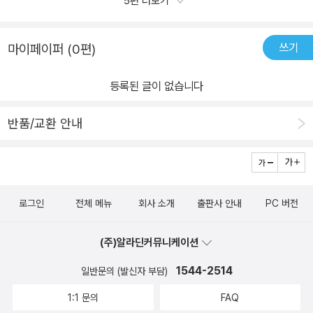
5편 더보기
위해 슈퍼히어로로 변신해서 활약하는 소년 영웅 벤의 흥미진진한 모
였다가 그림이 보였다가 하는 자에요.늘 강한! 부록을 보아오다~ 이
험이 태양계를 배경으로 펼쳐집니다. 3. 과학 선생님의 정확한 콘텐
번엔 살짝 아쉬운 구성이었어요. 과학영웅 9는 '우주는 어떻게 생성
츠- 문미정 과학 선생님이 직접 콘텐츠를 엮고 워크북을 구성하였고,
쓰기
마이페이퍼 (0편)
되었을까? 우주가 계속 팽창하면 무슨 일이 일어날까?과학적 상상력
개정 과학교과서 생명영역 집필에 참여한 서울 구의초등학교 정효해
을 자극하는 이야기들이 만화 외의 이야기로 들어있어서만화 뿐아니
선생님이 내용을 감수했습니다. 4. 개정 과학교과서 반영 워크북- 개
등록된 글이 없습니다
라 과학적 개념을 익히기에도 좋네요. 개정 교과서를 반영하고 있다
정 교과서의 특징인 심층탐구능력과 과학적 문제해결력을 향상시킬
고 하니 초등학생들에게 더욱 유익할 것 같아요.별의 일생과 은하, 빅
수 있도록 부모님의 학습지도안이 포함된 워크북을 별도로 구성하였
반품/교환 안내
뱅이론 등 다소 어렵게 생각되는 이론들을만화와 함께 살펴볼 수 있
습니다.
어서 아이들이 쉽게 우주에 대한 관심을 갖게 될것 같네요.만화는 글
밥이 많은 편이 아니라서 초등 저학년이 보기에도 무난하네요.중간중
간 과학 이야기들에서 더욱 깊은 과학이론을 알려주고 있어서초등 전
로그인
전체 메뉴
회사 소개
출판사 안내
PC 버전
학년들이 살펴보면 도움이 되겠어요. 마지막 부분에 있는 심화학습
워크북은 아이와 함께 책을 보고정리해보면 마무리를 잘 할 수 있겠
(주)알라딘커뮤니케이션
어요. 우주에 관심을 보이는 아이들에게 이 책을 권해주면아주 좋아
할 것 같아요. -해당 서평은 출판사에서 제공받은 도서를 읽고 작성
1544-2514
일반문의 (발신자 부담)
되었습니다
1:1 문의
FAQ