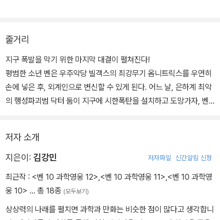
줄거리
지구 폭발을 막기 위한 마지막 대결이 펼쳐진다!
평범한 소년 벤은 우주악당 빌객스의 최강무기 옴니트릭스를 우연히
손에 넣은 후, 외계인으로 변신할 수 있게 된다. 어느 날, 은하계 최악
의 행성파괴범 닥터 둠이 지구에 시한폭탄을 설치하고 도망가자, 벤
일행은 그를 잡으러 우주로 떠난다. 잽싸게 도망 다니는 닥터 둠을 쫓
던 벤은 폴라폴라 우주해적단에 붙잡혀 빌객스에게 넘겨질 위기에 처
저자 소개
하지만 가까스로 해적선을 탈출한다. 그러나 벤 일행이 타고 도망갈
우주선은 분노한 빌객스에 의해 산산조각이 나고 마는데…. 지구 폭발
지은이:
김강민
저자파일
신간알림 신청
까지는 이제 네 시간뿐! 벤은 과연 지구 폭발의 운명을 바꿀 수 있을
최근작 :
<벤 10 과학영웅 12>
,
<벤 10 과학영웅 11>
,
<벤 10 과학영
까?!
웅 10>
… 총 18종
(모두보기)
상상력의 나래를 펼치면 과학과 만화는 비슷한 점이 많다고 생각합니