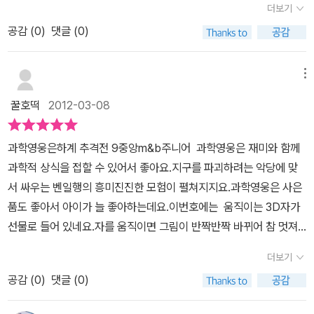
습니다. 심화학습 워크북의 문제를 풀면서 앞의 재미있는 내용들을
더보기
다. 요즘은 은하계나 우주,별자리에 대한 너무나 좋은 책들이 다양하
생각해보며 중요한 사실들을 다시 한번 확인할 수 있습니다. 이상하
공감 (
0
)
댓글 (0)
게 나와 있어 자세한 설명뿐 아니라 사진까지 선명하고 멋지게 실려
게도 같은 문제라도 아이들은 문제집이 아닌 만화를 읽고 풀 때는 그
있어 부럽기까지하다는게 솔직한 심정이다. 이 책 과학영웅 벤은... 아
리 어렵지 않게 생각하며 스스로 풀려고 합니다. 과학엔 관심이 없는
이들 또래의 소년 벤이 우주 대악당을 상대로 지구를 지키는 내용이
메뉴
친구들도 그리 어렵지 않게 읽을 수 있습니다. 가볍게 읽을 수있지만
주를 이루는데... 이번엔 그 우주영웅 벤이 나쁜 악당들 손에 잡혀 있
그 내용은 그리 가벼운 것이 아닙니다. 저희 아이도 책을 읽으며 과학
꿀호떡
2012-03-08
어 더욱 위기일발인 상황이다 사람이나 동물만 탄생해서 죽음까지
에 대한 관심을 조금씩 키워 갑니다.
일생이 있는 게 아니라 별도 역시 사람처럼 탄생해서 성장하고 죽음
과학영웅은하계 추격전 9중앙m&b주니어 과학영웅은 재미와 함께
까지 맞이한다는 사실... 먼지가 많이 모여있는곳에서 탄생해서 자기
과학적 상식을 접할 수 있어서 좋아요.지구를 파괴하려는 악당에 맞
안에 있는 원소를 핵융합해서 에너지를 만들어 낸단다. 그 원소가 다
서 싸우는 벤일행의 흥미진진한 모험이 펼쳐지지요.과학영웅은 사은
떨어지면 죽음을 맞는다는 이야기...너무 놀랍다.. 별의 죽음은 대부분
품도 좋아서 아이가 늘 좋아하는데요.이번호에는 움직이는 3D자가
폭발로 끝이 나는데 굉장히 밝게 빛나는 이 현상을 `초신성`이라고
선물로 들어 있네요.자를 움직이면 그림이 반짝반짝 바뀌어 참 멋져
한다는 사실... 무거운 별일수록 수명이 짧단다. 우리 은하가 어떻게
요.우리 지원이 역시 우주에 대해 많은 궁금증을 갖고 있는데요.눈으
생겼는지...선명한 사진으로 보여주면서 상세한 설명도 곁들였다. 우
더보기
로 직접 볼 수 없는 드넓은 우주에 대한 궁금증도 해결하고빅뱅과 블
리은하의 중심에는 무게가 태양보다 수백만배나 무거운 블랙홀이 있
공감 (
0
)
댓글 (0)
랙홀등 다양한 과학적 지식도 쌓을 수 있었던 시간이었네요. 은하계
고 지름은 약 10만광년,빛의 속도로 가도 10만년이 걸리는...계산조
최악의 행성파괴범 닥터 둠이 지구에 시한폭탄을 설치하고, 벤일행은
차 하기 힘들정도로 지름의 거리가 엄청나게 크다. 그리고 애들이 젤