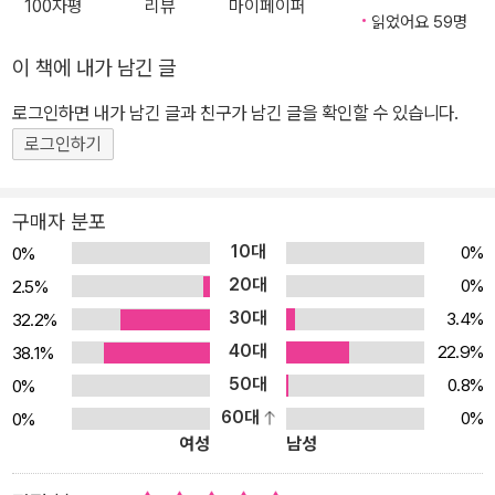
100자평
리뷰
마이페이퍼
벤10>의 주인공 벤과 함께 과학적 상상과 모험을 신나게 펼치며 과
읽었어요 59명
학의 개념과 원리를 자연스럽게 깨닫고, 과학 선생님이 직접 만든 학
이 책에 내가 남긴 글
습페이지에서 심화학습을 합니다. 또한 개정 과학 교과서를 반영한
별책 워크북 문제 풀이는 아이들의 과학적 문제 해결력과 통합사고
로그인하면 내가 남긴 글과 친구가 남긴 글을 확인할 수 있습니다.
능력을 키워줍니다. [이 책의 특징] 과학적 상상으로 개념과 원리를
로그인하기
잡고! 개정교과서 반영으로 실력을 쌓고! 1. 상상력은 과학의 출발 “우
주는 어떻게 생성되었을까?” “우주가 계속 팽창하면 무슨 일이 일어
구매자 분포
날까?” 과학적 상상력을 자극하는 이야기 속에서 자연스럽게 과학의
10대
0%
0%
개념과 원리를 배웁니다. 2. 흥미 있는 주제, 신나는 만화! 지구를 파
20대
0%
2.5%
괴하려는 악당의 음모를 저지하기 위해 슈퍼히어로로 변신해서 활약
30대
3.4%
32.2%
하는 소년 영웅 벤의 흥미진진한 모험이 태양계와 우리은하를 배경으
40대
로 펼쳐집니다. 3. 과학동아 기자의 정확한 콘텐츠 고호관 과학동아
22.9%
38.1%
기자가 직접 콘텐츠를 엮고 워크북을 구성했으며, 개정 과학교과서
50대
0.8%
0%
생명영역 집필에 참여한 정효해 선생님이 내용을 감수했습니다. 4.
60대
0%
0%
여성
남성
개정 과학교과서를 반영한 워크북! 바뀐 교과서에 따라 심층탐구능력
과 과학적 문제해결력을 향상시킬 수 있도록 부모님의 학습지도안이