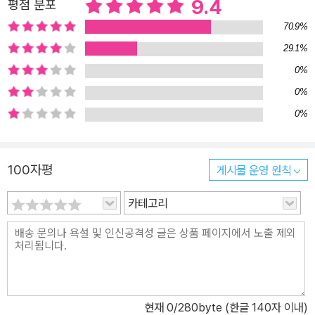
9.4
평점 분포
포함된 워크북을 별도로 구성하였습니다.
70.9%
29.1%
0%
0%
0%
100자평
게시물 운영 원칙
카테고리
현재
0
/280byte (한글 140자 이내)