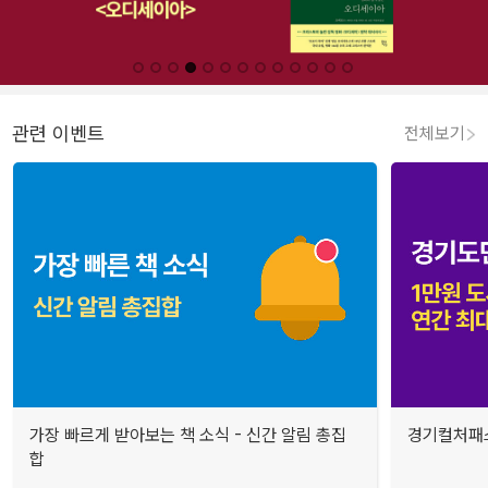
관련 이벤트
전체보기
가장 빠르게 받아보는 책 소식 - 신간 알림 총집
경기컬처패스
합