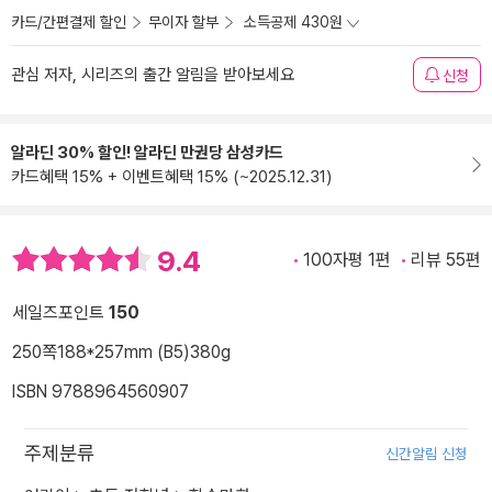
카드/간편결제 할인
무이자 할부
소득공제 430원
관심 저자, 시리즈의 출간 알림을 받아보세요
신청
알라딘 30% 할인! 알라딘 만권당 삼성카드
카드혜택 15% + 이벤트혜택 15% (~2025.12.31)
9.4
100자평 1편
리뷰 55편
세일즈포인트
150
250쪽
188*257mm (B5)
380g
ISBN 9788964560907
주제분류
신간알림 신청