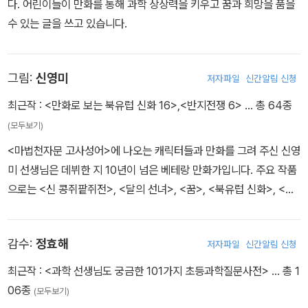
다. 어린이들이 만화를 통해 과학 상상력을 키우고 꿈과 희망을 품을
수 있는 글을 쓰고 있습니다.
그림:
신영미
저자파일
신간알림 신청
최근작 :
<만화로 보는 북유럽 신화 16>
,
<반지전쟁 6>
… 총 64종
(모두보기)
<마법천자문 고사성어>에 나오는 캐릭터들과 만화를 그려 주신 신영
미 선생님은 데뷔한 지 10년이 넘은 베테랑 만화가입니다. 주요 작품
으로는 <신 콩쥐팥쥐전>, <달의 선녀>, <꿈>, <북유럽 신화>, <퀴
즈천자문 시리즈> 등이 있습니다.
감수:
정효해
저자파일
신간알림 신청
최근작 :
<과학 선생님도 궁금한 101가지 초등과학질문사전>
… 총 1
06종
(모두보기)