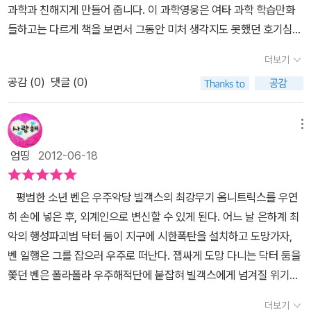
그동안 무려 100억x100억x 100억배 이상 커졌다고 한다. 142.143
과학과 친해지게 만들어 줍니다. 이 과학영웅은 여타 과학 학습만화
바람을 저버리지 않고 요즘 말로 '대박'이다. 무엇보다 이번 이야기는
p우주의 역사 중 벤은 그때그때 유용한 외계인으로 변신할 수 있었
들하고는 다르게 책을 보면서 그동안 미처 생각지도 못했던 호기심을
벤의 이야기도 재미있었지만 Episode뒤에 좀 더 넓은 배경지식을 위
다. 동력이 떨어져 블랙홀로 빨려들어가기 직전이 되었을땐 파이어로
불러 일으키며 자연스럽게 과학적 상상력을 자극하여 주고 그 호기심
해 들려주는 이야기들이 나의 시선을 끈다.별의 일생 이야기,우리 은
더보기
변신하고, 바위괴물로 변신한 닥터둠을 상대하기 위해서는 힘도, 덩
을 풀어 주면서 그동안 이해하지 못했던 개념과 원리를 아이의 머릿
하 이야기, 우주의 은하들 이야기, 빅뱅 우주 이야기등 좀 더 넓은 확
치도 센 웨이빅으로 변신한다. 아이들 눈높이에 맞춘 하나하나의 유
공감 (
0
)
댓글 (0)
속에 쏙쏙 들어오겠금 해주는 효과만점의 학습만화 입니다. 시리즈
장된 시선을 보여줘서 더욱 만족이다. 우리가 모르는 많은 정보들이
머러스한 장치도 재미났지만, 우주에 대한 신비로운 사실들을 많이
9편 은하계 추격전에서는 폭발직전인 지구를 구하기 위한 슈퍼영웅
아이들의 눈높이에서 지루하게 않게 조화를 이루고 있어 일석 이조의
접할 수 있는 좋은 기회가 되기도 하였다. 멋진 과학영웅 벤, 과연 아
벤과 벤 일행의 활약이 마지막 페이지 까지 눈을 떼지 못하게 만들며
메뉴
효과를 보는 것 같다. 무엇보다도 개정 교과서의 내용을 충분히 반영
이들이 열광할만한 과학만화인듯 하였다.
책 속에 빠져들게 만듭니다. 그러면서 아이들이 궁금해 하는 별은 어
하려 애쓴 흔적이 역력하다.그리고 엄마들의 사랑을 받는 워크북 역
엄띵
2012-06-18
떻게 생겼는지, 별의 일생은 어떤지와 우리가 살고 있는 은하는 어떻
시 과학영웅의 가장 큰 장점인 것 같다그래서일까 우리 딸들은 과학
게 생겼는지도 알려줍니다. 또한 태양이 지구를 한바뀌 도는데 1년이
영웅의 또 다음 이야기를 기다린다. 나 역시도 다음 이야기가 너무나
평범한 소년 벤은 우주악당 빌객스의 최강무기 옴니트릭스를 우연
걸리는데 천왕성은 태양을 한바퀴 도는데 무려 84년이나 걸린다는
궁금해진다.
히 손에 넣은 후, 외계인으로 변신할 수 있게 된다. 어느 날 은하계 최
것을 알려주기도 하면서 우주 탄생의 비밀을 쉽고 재미있게 알려 줍
악의 행성파괴범 닥터 둠이 지구에 시한폭탄을 설치하고 도망가자,
니다. 그리고 아이의 과학적 문제해결 능력을 향상시킬 수 있도록
벤 일행은 그를 잡으러 우주로 떠난다. 잽싸게 도망 다니는 닥터 둠을
'심화학습 워크북'이 있는데 이 워크북은 개정 과학 교과서를 반영한
쫓던 벤은 폴라폴라 우주해적단에 붙잡혀 빌객스에게 넘겨질 위기에
것으로 책속에서 만났던 과학적인 내용을 학습할 수 있게 해주며 아
처하지만 가까스로 해적선을 탈출한다. 그러나 벤 일행이 타고 도망
이의 과학적 문제 해결력과 통합사고 능력을 확실하게 키워 줍니다.
더보기