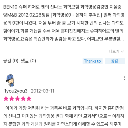
엄마 아빠의 영향인지, 다섯살 우리 아이도 이 만화 그림을 보더니 눈
BEN10 슈퍼 히어로 벤의 신나는 과학모험 과학영웅김강민 지음중
을 빛내며 읽어달라 하였다. 특히 맨 처음 등장하는 테라의 황금색 우
앙M&B 2012.02.28펑점 [과학영웅9 - 은하계 추격전] 벌써 과학영
주선을 보더니, 외관이 딱 여객기처럼 보였는지 지대한 관심을 보였
웅의 9편이 나왔다. 처음 부터 줄 곧 보기 시작한 벤의 신나는 과학모
다. 괴물들이 나와 무서워할 줄 알았는데 남아라 그런지 오히려 이런
험이야기.회를 거듭할 수록 더욱 흥미진진해지는 슈퍼히어로의 벤의
내용에는 거부감 없이 좋아하는 듯 하다. 지구 폭발까지 4일밖에 안
과학영웅.요즘은 학습만화가 범람을 하고 있다. 어찌보면 무분별할
남아있고, 빌객스 등의 우주 악당이 다가오고 있는 지금, 슈퍼 영웅 벤
정도로 너나할 것 없이 학습만화형식의 책을 펴낸다.이제 초등학교
이 손발이 묶여 꼼짝 못하는 긴박한 상황에서부터 이야기는 시작하였
더보기
고학년이 되어가는 연년생 딸들 역시 학습만화를 자주 접하는 편이
다. 벤의 사촌동생 그웬과 할아버지, 그리고 은하연방 패트롤 요원 테
공감 (
0
)
댓글 (0)
다. 본의아니게. 하지만 항상 딸들이 학습만화를 보고 있으며 보지 말
라가 벤을 구하기 위해 잠입하였는데, 벤이 풀려나는 과정에서 지구
라는 무언의 압력을 가하는 나를 본다. 학습만화에 치여 다른 책들을
폭발을 막을 수 있는 암호를 발에 숨긴 닥터 둠까지 풀려나고 말았다.
멀리 할까하는 조바심에서이다. 다 나름 장단점이 있기는 하지만 말
메뉴
닥터 둠을 잡아 발바닥을 확인해 암호를 찾아내야 지구를 구할 수 있
이다.그래고 솔직히 엄마입장에서는 아이들이 다른 책을 보기를 원하
고, 그 시간은 시시각각 줄어들고 있었다! 벤과 우리의 머리로는 도저
1you2you3
2012-03-11
는 것이다. 유일하게 아이들이 봐도 그저 흐뭇한 책이다. 학습만화임
히 감도 안 오는 우주의 어마어마한 데이터들, 우리의 태양계만도 거
에도 불구하고..1권부터 8권까지 우리 아이들은 과학영웅을 너무나
대하게 느껴지는데, 은하계, 우주의 크기는 우리가 감히 상상할 수도
아이가 가장 어려워 하는 과목은 바로 과학입니다. 하지만 흥미만점
좋아하고 또 열심히 읽는다..처음 1권부터 그렇듯이 과학영웅은 학습
없는 수치의 규모였다. 우주의 역사의 시작인 빅뱅이 일어난건 지금
의 신나고 재미있는 과학영웅 벤과 함께 하면 교과서만으로는 이해하
만화이지만 다양한 형식과 탄탄한 스토리, 그리고 넒은 과학적 자료
으로부터 약 137억년전 일이고, 그 사이에 우주는 크게 팽창했는데.
지 못했던 과학 개념과 원리를 자연스럽게 이해할 수 있도록 해주며
로 나의 마음을 흡족하기 했던 것 같다. 이번 9권 역시도 나의 이런