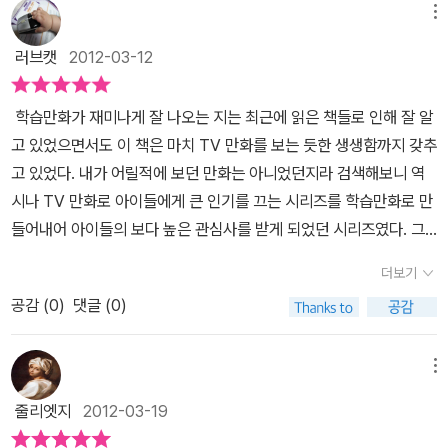
그를 잡으러 우주로 가지만 벤은 폴라폴라 우주해적단에 붙잡히고,,
메뉴
관심있어 하는 블랙홀에 대한 설명.. 우리은하는 매우 밝은데...밝은
벤을 구하러 그웬과 맥스할아버지, 테라는 해적선에 몰래 잠입하지
빛을 내는 에너지가 바로 블랙홀이란다. 중력이 매우 강해서 주변물
러브캣
2012-03-12
요.그웬과 테라는 과연 벤을 구하고 맥스할아버지를 다시 만날 수 있
질을 모두 빨아들인단다... 우주의 대악당들로부터 지구를 지키기 위
을까요?지구 폭발까지는 네시간 뿐인데...벤일행이 지구 폭발을 막을
해 노력하는 벤과 친구들... 만화도 재미있게 읽으면서 어려운 우주에
학습만화가 재미나게 잘 나오는 지는 최근에 읽은 책들로 인해 잘 알
수 있을지..흥미진진한 스토리가 진행되네요. 재밌는 만화 이외에도
대한 ,그리고 우리 은하에 대한 설명도 재미있게 공부할수 있는 과학
고 있었으면서도 이 책은 마치 TV 만화를 보는 듯한 생생함까지 갖추
학습적인 내용도 많은데요.별의 일생에 대해 살펴보고, 별의 여러 모
영웅 재미있게 읽고난 뒤 워크북으로 공부한 내용을 다시한번 복습하
고 있었다. 내가 어릴적에 보던 만화는 아니었던지라 검색해보니 역
습, 우리 은하의 모습,은하의 탄생과 은하의 여러 모양, 빅뱅과 우주의
게 해놓았다...이렇게 읽은 내용을 문제로 다시 풀어볼수 있게 되어있
시나 TV 만화로 아이들에게 큰 인기를 끄는 시리즈를 학습만화로 만
역사도 배울 수 있어요.아름다운 우주그림은 신비롭기도 하고 책읽는
어... 반복학습효과를 볼수 있고 확실하게 이해할수 있을것 같다... 쉽
들어내어 아이들의 보다 높은 관심사를 받게 되었던 시리즈였다. 그
즐거움을 선사해 주네요. 과학영웅의 특별부록 심화학습 워크북이에
지않은 내용을 만화로 재미있게 설명해 놓은것도 학습엔 좋은 방법인
중 9편인 과학영웅, 은하계 추격전을 읽게 되었는데, 여름방학때 캠
요,앞서 배웠던 내용을 퀴즈형식으로 풀어볼 수 있어서 복습하기 좋
더보기
것 같다.
핑장에서 옴니트릭스를 얻은 벤이라는 열살 소년이 외계인으로 변신
네요.개정교과서의 특징인 심층 탐구능력과 과학적 문제 해결력을 향
공감 (
0
)
댓글 (0)
할 수 있게 되어 슈퍼 히어로로 활약하는 과정을 그리고 있다.이번 편
상시킬 수 있도록부모님의 학습지도팁이 포함되 있어 좋네요.과학영
이 우주에서의 사건인지라, 여태까지의 시리즈 모두가 우주에서의 활
웅 벤과 함께 지구를 지키러 떠나는 멋진 모험에 동참해 보세요~~
약만을 그린 것일까? 1권에서부터 찾아보니, 공룡, 곤충, 해저 등등
메뉴
우주 뿐 아니라 지구 내에서도 그가 슈퍼 히어로로 변신해 활약할 기
줄리엣지
2012-03-19
회는 무궁무진하게 많았다. 어릴적부터 지금까지도 만화를 곧잘 보는