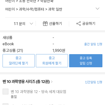
어린이
>
초등 전학년
>
학습만화
어린이
>
과학/수학/컴퓨터
>
과학 일반
선물하기
공유하기
새상품
-
eBook
-
출간 알림 신청
중고상품 (21)
1,990원
중고
중고
중고 등록
알라딘에 팔기
회원에게 팔기
알림 신청
벤 10 과학영웅 시리즈 (총 12권)
신간알림 신청
벤 10 과학영웅 12 - 땅속 세계 대모험
품절