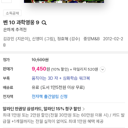
소득공제
벤 10 과학영웅 9
은하계 추격전
김강민
(지은이),
신영미
(그림),
정효해
(감수)
중앙M&B
2012-02-2
8
정가
10,500원
9,450
판매가
원
(10% 할인) +
마일리지 520원
부록
움직이는 3D 자 + 심화학습 워크북
배송료
유료 (도서 1만5천원 이상 무료)
전자책
전자책 출간알림 신청
알라딘 만권당 삼성카드, 알라딘 15% 청구 할인
최대 1만원 또는 2만원 할인(전월 30만원 또는 60만원 이용 시) / 카드 발
급월 +1개월까지는 전월 실적이 없어도 최대 1만원 혜택 제공