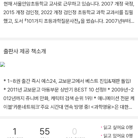
현재 서울안암초등학교 교사로 근무하고 있습니다. 2007 개정 국정,
2015 개정 검인정, 2022 개정 검인정 초등학교 과학 교과서를 집필
했고, 도서 『101가지 초등과학질문사전』을 썼습니다. 2007년부터
초등 과학영재교육원에서 강의하고 있으며, 2016년 올해의 과학교
사상을 수상했습니다.
출판사 제공 책소개
* 1~8권 출간 즉시 예스24, 교보문고에서 베스트 진입&재판 돌입!
* 2011년 교보문고 아동부문 상반기 BEST 10 선정!! * 2009년~2
012년까지 쥬니버 만화, 캐릭터 검색 순위 1위! * 애니메이션 전문 케
이블‘카툰네트워크’주요 시간대 연속 방영 중! <과학영웅>은 대한민
국 최고의 종합출판사 제이콘텐트리 M&B가 오랜 출판 경험과 아이
들에 대한 사랑을 담은 새 키즈 브랜드‘중앙m&b주니어’를 통해 선보
읽고 싶어요 0명
1
55
0
이는 첫 학습만화 시리즈입니다. 아이들은 만화 속에서 애니메이션 <
읽고 있어요 0명