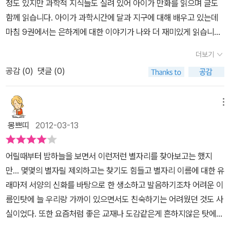
정도 있지만 과학적 지식들도 실려 있어 아이가 만화를 읽으며 글도
함께 읽습니다. 아이가 과학시간에 달과 지구에 대해 배우고 있는데
마침 9권에서는 은하계에 대한 이야기가 나와 더 재미있게 읽습니
다. 별도 사람처럼 태어나서 죽음을 맞이합니다.먼지들이 모여 탄생
더보기
한 별은 자기 안에 있는 원소를 핵융합하여 에너지를 만듭니다.핵 융
공감 (
0
)
댓글 (0)
합에 쓸 원료가 떨아지면 별의 생애도 끝나는 것입니다. 무거운 별은
대부분 큰 폭발로 일생을 마치게 됩니다. 책에서는 별의 여러 모습을
확인 할 수 있습니다. 우리 은하 근처에는 40개 이상의 은하가 있다
메뉴
고 합니다. 아이는 안드로메다은하에 대해서는 알고 있었지만 다른
몽쁘띠
2012-03-13
은하에 대해서는 많이 알고 있지 못했는데 다양한 은하에 대해 알아
갈 수 있는 시간입니다. 우리가 살고 있는 동안에는 일어나지 않지만
어릴때부터 밤하늘을 보면서 이런저런 별자리를 찾아보고는 했지
앞으로 수십억년이 지나면 우리 은하와 안드로메다 은하가 충돌을 한
만... 몇몇의 별자릴 제외하고는 찾기도 힘들고 별자리 이름에 대한 유
다고 하니 미리 걱정하는것은 우스운 일일까요? 아이는 먼 미래의 우
래마저 서양의 신화를 바탕으로 한 생소하고 발음하기조차 어려운 이
리 후손들이 걱정이 되긴 하나봅니다. 하지만, 그 때는 지금과는 다른
름인탓에 늘 우리랑 가까이 있으면서도 친숙하기는 어려웠던 것도 사
과학이 발달하여 그런 일은 일어나지 않으리라는 바람을 가져봅니
실이었다. 또한 요즘처럼 좋은 교재나 도감같은게 흔하지않은 탓에
다. 책 마지막에는 개정 과학 교과서를 반영한 심화학습 워크북이 있
더욱 별에 대한 정보를 얻기 어려웠다는 것도 늘 아쉬움으로 남았