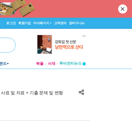
로그인
회원가입
마이페이지
고객센터
장바구니
(0)
투비컨티뉴드
펀드
북플
서재
창작플랫폼
투비컨티뉴드
+ 사료 및 자료 + 기출 문제 및 변형