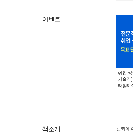
이벤트
취업 성
기술직)
타임테
책소개
신뢰의 