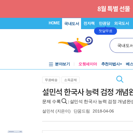
HOME
전자책
만권당
외국도서
국내도서
첫달무료
국내도
분야보기
오뒷세이아
추천마법사
베
무료배송
소득공제
설민석 한국사 능력 검정 개념
문제 수록
설민석 한국사 능력 검정 개념완
|
설민석
(지은이)
단꿈드림
2018-04-06