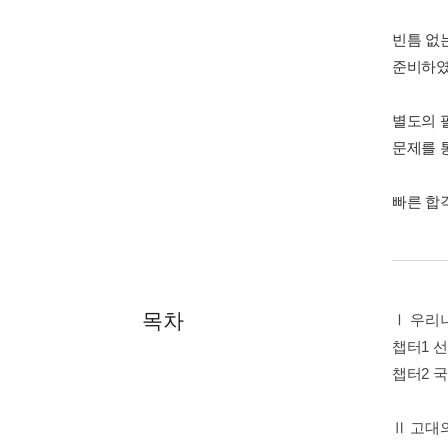
빈틈 없
준비하였
별도의 
문제를 통
빠른 합
목차
Ⅰ 우리
챕터1 
챕터2 
Ⅱ 고대