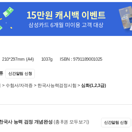
210*297mm (A4)
1037g
ISBN : 9791189001025
류
신간알림 신청
서
>
수험서/자격증
>
한국사능력검정시험
>
심화(1,2,3급)
한국사 능력 검정 개념완성
(총 8권 모두보기)
신간알림 신청