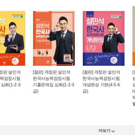
개정판 설민석
[절판] 개정판 설민석
[절판] 개정판 설민석
력검정시험
한국사능력검정시험
한국사능력검정시험
심화(1·2·3
기출문제집 심화(1·2·3
개념완성 기본(4·5·6
급)
급)
더보기