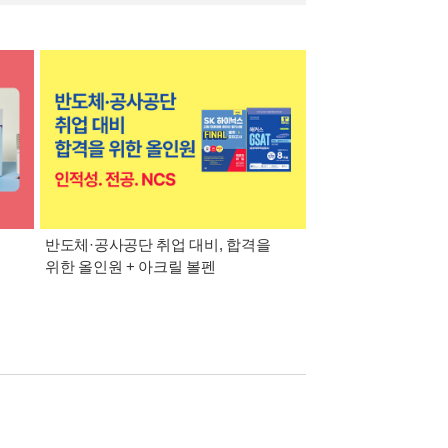
반도체·공사공단 취업 대비, 합격을
대기업·공기업·공무
위한 올인원 + 아크릴 볼펜
맞춤 추천 교재 + 워