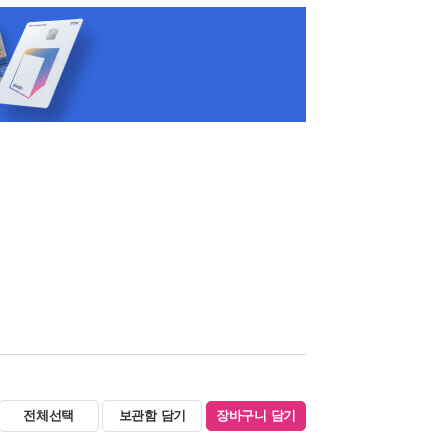
전체선택
보관함 담기
장바구니 담기