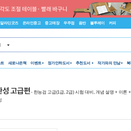
알라딘굿즈
온라인중고
중고매장
우주점
음반
블루레이
커피
서
스트
새로나온책
이벤트
정가인하도서
추천도서
작가와의 만남
북
완성 고급편
- 한능검 고급(1급, 2급) 시험 대비, 개념 설명 + 이론 
성