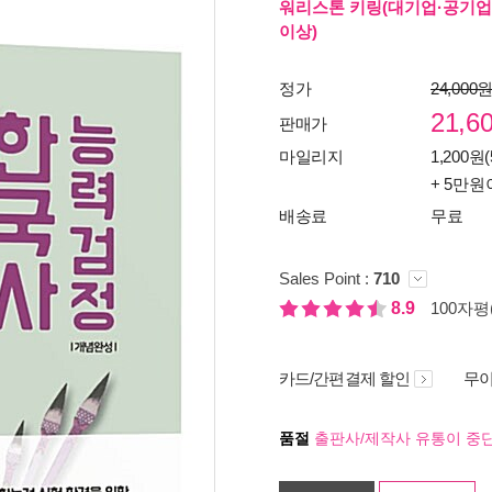
워리스톤 키링(대기업·공기업
이상)
정가
24,000
21,6
판매가
마일리지
1,200원(
+ 5만원
배송료
무료
Sales Point :
710
8.9
100자평(
카드/간편결제 할인
무이
품절
출판사/제작사 유통이 중단