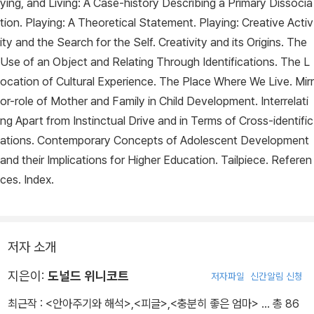
ying, and Living: A Case-history Describing a Primary Dissocia
tion. Playing: A Theoretical Statement. Playing: Creative Activ
ity and the Search for the Self. Creativity and its Origins. The
Use of an Object and Relating Through Identifications. The L
ocation of Cultural Experience. The Place Where We Live. Mirr
or-role of Mother and Family in Child Development. Interrelati
ng Apart from Instinctual Drive and in Terms of Cross-identific
ations. Contemporary Concepts of Adolescent Development
and their Implications for Higher Education. Tailpiece. Referen
ces. Index.
저자 소개
지은이:
도널드 위니코트
저자파일
신간알림 신청
최근작 :
<안아주기와 해석>
,
<피글>
,
<충분히 좋은 엄마>
… 총 86