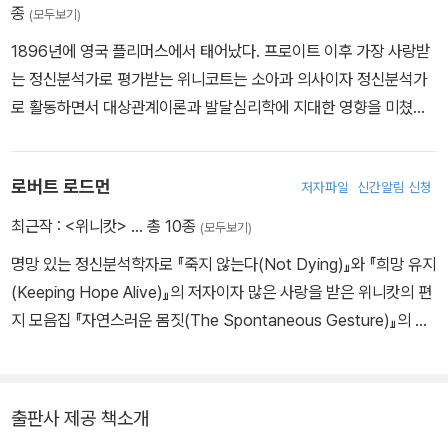
종
(모두보기)
1896년에 영국 플리머스에서 태어났다. 프로이트 이후 가장 사랑받
는 정신분석가로 평가받는 위니코트는 소아과 의사이자 정신분석가
로 활동하면서 대상관계이론과 발달심리학에 지대한 영향을 미쳤다.
케임브리지 대학교에서 생물학, 생리학, 해부학 그리고 의학을 공부
한 후 해군에서 군의관으로 복무했으며, 성바르톨로뮤 병원 의과대학
로버트 로드먼
저자파일
신간알림 신청
에서 의학 학위를 받았다. 젊은 시절 퀸엘리자베스 병원과 패딩턴그
린 병원에서 근무하면서 소아과 의사로서 이름을 떨쳤다. 환자들의
최근작 :
<위니캇>
… 총 10종
(모두보기)
정서 문제에 대해 큰 관심을 가졌던 위니코트는 프로이트의 영향을
명망 있는 정신분석학자로 『죽지 않는다(Not Dying)』와 『희망 유지
받아 런던에서 설립된 정신분석가 집단에서 활동했으며, 이후 영국정
(Keeping Hope Alive)』의 저자이자 많은 사랑을 받은 위니캇의 편
신분석학회장을 두 번 역임했다. 생애 초기 환경이 성격에 미치는 영
지 모음집 『자연스러운 몸짓(The Spontaneous Gesture)』의 편
향 및 정서 발달에 관한 책과 논문을 다수 썼다. 지은 책으로는 『아이,
집자이다. 현재 캘리포니아주 베벌리힐스에 거주하며 진료하고 있다.
가족 그리고 외부세계』 『놀이와 현실』 『가정, 우리 정신의 근원』 『성
숙과정과 촉진적 환경』 등이 있다. 수만 명의 아이를 임상에서 만나고
치료하면서 비범한 공감 능력 그리고 아이들 마음에 대한 탁월한 통
출판사 제공 책소개
찰력, 독창적 생각을 담백한 산문으로 표현하는 빼어난 문장력으로