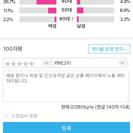
40대
4.4%
26.7%
50대
8.9%
11.1%
60대
2.2%
2.2%
여성
남성
100자평
게시물 운영 원칙
카테고리
현재
0
/280byte (한글 140자 이내)
스포일러 포함
등록