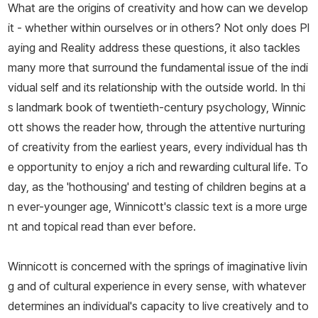
What are the origins of creativity and how can we develop
명성을 얻었던 위니코트는 사후 50여 년이 지난 지금도 여전히 정신
it - whether within ourselves or in others? Not only does
Pl
분석가들에게 영향을 주고 있으며 새삼 다시 주목받고 있다.
aying and Reality
address these questions, it also tackles
many more that surround the fundamental issue of the indi
vidual self and its relationship with the outside world. In thi
s landmark book of twentieth-century psychology, Winnic
ott shows the reader how, through the attentive nurturing
of creativity from the earliest years, every individual has th
e opportunity to enjoy a rich and rewarding cultural life. To
day, as the 'hothousing' and testing of children begins at a
n ever-younger age, Winnicott's classic text is a more urge
nt and topical read than ever before.
Winnicott is concerned with the springs of imaginative livin
g and of cultural experience in every sense, with whatever
determines an individual's capacity to live creatively and to