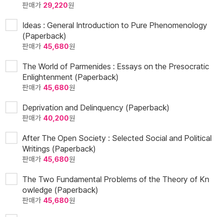
판매가
29,220
원
Ideas : General Introduction to Pure Phenomenology
(Paperback)
판매가
45,680
원
The World of Parmenides : Essays on the Presocratic
Enlightenment (Paperback)
판매가
45,680
원
Deprivation and Delinquency (Paperback)
판매가
40,200
원
After The Open Society : Selected Social and Political
Writings (Paperback)
판매가
45,680
원
The Two Fundamental Problems of the Theory of Kn
owledge (Paperback)
판매가
45,680
원