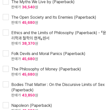
The Myths We Live by (Paperback)
판매가
36,540
원
The Open Society and Its Enemies (Paperback)
판매가
45,680
원
Ethics and the Limits of Philosophy (Paperback) - 『윤
리학과 철학의 한계』원서
판매가
38,370
원
Folk Devils and Moral Panics (Paperback)
판매가
45,680
원
The Philosophy of Money (Paperback)
판매가
45,680
원
Bodies That Matter : On the Discursive Limits of Sex
(Paperback)
판매가
43,850
원
Napoleon (Paperback)