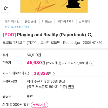
해외 직수입
품절보상
지연보상
정가제 FREE
소득공제
바인딩, 에디션 안내
[POD]
Playing and Reality (Paperback)
도널드 위니코트
(지은이),
로버트 로드먼
Routledge
2005-01-20
정가
60,910원
45,680
판매가
원
(25% 할인) +
마일리지 1,380원
38,828
카드최대혜택가
원
수령예상일
택배 주문시 8월 26일 출고
(중구 서소문로 89-31 기준)
변경
배송료
무료
최대 3,000원 할인
쿠폰받기