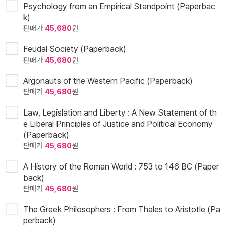
Psychology from an Empirical Standpoint (Paperbac
k)
판매가
45,680
원
Feudal Society (Paperback)
판매가
45,680
원
Argonauts of the Western Pacific (Paperback)
판매가
45,680
원
Law, Legislation and Liberty : A New Statement of th
e Liberal Principles of Justice and Political Economy
(Paperback)
판매가
45,680
원
A History of the Roman World : 753 to 146 BC (Paper
back)
판매가
45,680
원
The Greek Philosophers : From Thales to Aristotle (Pa
perback)