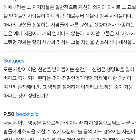
기 위해서는 그 규범들이 그들의 행위를 규율해서, 그들이 그 규범들
이후의 그 어떤 기독교인들보다도 자신들이 믿는 신앙의 의미를 훨씬
이때부터는 그 지지자들은 일반적으로 자신의 의지와 의사로 그 교설
에 의거해서 실제로 행동을 해야 한다는 점에서, 그들은 살아 있는 믿
더 생생하게 느끼고 있었음이 분명하다.
을 받아들인 사람들이 아니라, 선대로부터 대물림 받은 사람들이다.
음을 지니고 있다고 말할 수는 없다. 그런데도 그들은 자신들의 대적
하나의 교설을 신봉하는 사람들이 다른 교설로 전향하거나 개종하는
들을 공격하거나, 자신들이 칭찬할 만하다고 생각하는 사람들의 행위
기독교가 1,800년의 세월이 지난 오늘에 있어서 그 세력을 더 이상
일은 예나 지금이나 거의 일어나지 않는다. 하지만 그들은 제1세대가
를 정당화하는 데에 그 규범들을 사용한다. 반면에, 어떤 사람이 그 규
확장해 나가지를 못하고서, 여전히 거의 유럽인들과 유럽인들의 후손
그랬던 것과는 달리 세상과 맞서서 그들 자신을 변호하거나 세상을
범들을 그들에게 상기시켜주면서, 그들이 결코 행할 엄두를 낼 수조
들에게만 국한되어 있는 주된 이유는 초기 기독교인들이 보여주었던
그들 편으로 끌어들이기 위해 끊임없이 애쓰는 대신에 조용히 뒤로
차 없는 수많은 행위들을 그들에게 행하라고 말하면, 그들은 그 사람
그런 모습을 상실했기 때문일 것이다. 심지어 기독교의 교리들을 일
물러나서, 자신들이 지지하는 교설을 반박하는 주장이나 논거들을 될
SoItgoes
이 마치 자기가 다른 사람들보다 더 착한 것처럼 위선을 떠는 것이라
반 신자들보다 훨씬 더 진지하게 믿고, 그 교리들 중 많은 것들에 상당
수 있는 한 귀 기울여 듣지도 않고, 반대자들에 맞서 치열한 논쟁을 벌
모든 사람이 어떤 신념을 받아들이는 순간, 그 신념은 생명력을 잃어
고 생각해서, 정말 정나미가 떨어지는 상종못할 사람으로 치부해버린
히 큰 의미를 부여하여 엄격하게 신앙생활을 해나가는 사람들의 경우
이는 번거로움도 피하려고 한다. 통상적으로 이때가 그 교설의 생명
버리고 죽게 되게 된다는 것이 정말인가? 어떤 명제에 대한 의심이
다.
에도, 그들의 지성 속에서 그런 식으로 비교적 활발하게 움직여서 그
력이 쇠퇴하기 시작한 때라고 할 수 있다.
여전히 존재해야만, 그 명제를 철저하게 이해하고 느끼는 것이 가능
들에게 영향을 미치고 있는 교설은 칼뱅Calvin이나 녹스Knox,19 또
하다는 것이 정말인가?
- <자유론>, 존 스튜어트 밀
는 그들 자신의 품성이나 성향과 비슷한 점이 많은 어떤 인물에 의해
서 만들어진 교설일 뿐이다. 반면에, 그리스도의 교훈들은 그들의 지
P.50
bookholic
성 속에 수동적으로 공존해서, 아주 기분좋고 상쾌한 말들을 들었을
사람은 어떤 행동을 함으로써만이 아니라 하지 않음으로써도 다른 사
때 같은 효과만을 낼 뿐이고, 그 이상의 효과를 그들에게서 만들어내
람들에게 해악을 끼칠 수 있기 때문에, 둘 중의 어느 경우이든 자신이
지는 못한다.