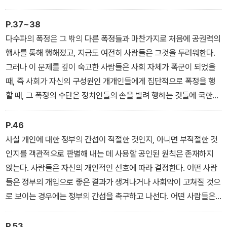
었다.
P.37~38
다수파의 폭정은 그 밖의 다른 폭정들과 마찬가지로 처음에 공권력의
행사를 통해 행해졌고, 지금도 여전히 사람들은 그것을 두려워한다.
그러나 이 문제를 깊이 숙고한 사람들은 사회 자체가 폭군이 되었을
때, 즉 사회가 자신의 구성원인 개개인들에게 집단적으로 폭정을 행
할 때, 그 폭정의 수단은 정치인들의 손을 빌려 행하는 것들에 국한되
지 않는다. 사회는 자기 자신의 명령들을 집행할 수 있고, 실제로 집행
한다. 그런데 사회가 올바르지 않고 잘못된 명령들, 또는 자신이 개입
P.46
해서는 안 되는 일들과 관련된 명령들을 내리는 경우에는, 그렇게 해
사실 개인에 대한 정부의 간섭이 적절한 것인지, 아니면 부적절한 것
서 이루어지는 사회의 폭정은 온갖 종류의 정치적 압제보다 더 끔찍
인지를 객관적으로 판별해 내는 데 사용할 공인된 원칙은 존재하지
하고 무시무시한 것이 되고 만다. 그 폭정은 통상적으로 정치적 압제
않는다. 사람들은 자신의 개인적인 선호에 따라 결정한다. 어떤 사람
에서와는 달리 극단적인 형벌들을 사용하지는 않지만, 개개인의 삶의
들은 정부의 개입으로 좋은 결과가 생겨나거나 사회악이 고쳐질 것으
모든 영역에 아주 깊이 파고들어서 개인의 영혼 자체를 예속시킴으로
로 보이는 경우에는 정부의 간섭을 촉구하고 나선다. 어떤 사람들은
써, 거기에서 벗어날 수 있는 길을 거의 남겨놓지 않기 때문이다.
인간의 삶에서 정부의 통제를 받는 영역이 하나 더 늘어나는 것보다
는 차라리 사회악을 어느 정도 감수하는 쪽을 선호한다.
P.53