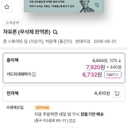
소득공제
자유론 (무삭제 완역본)
존 스튜어트 밀
(지은이),
박문재
(옮긴이)
현대지성
2018-06-01
종이책
8,800
원,
10%
7,920
원
+ 440원
6,732
원
카드최대혜택가
더보기
전자책
4,410
원
수령예상일
양탄자배송
지금 주문하면 내일 밤 11시
잠들기전 배송
(중구 서소문로 89-31 )
변경