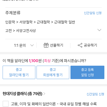
주제분류
신간알림 신청
인문학
>
서양철학
>
근대철학
>
근대철학 일반
고전
>
서양고전사상
선물하기
공유하기
이 책을 알라딘에
1,100
원 (
최상
기준)에 파시겠습니까?
중고
중고
중고 등록
알라딘에 팔기
회원에게 팔기
알림 신청
현대지성 클래식 (총 79권)
신간알림 신청
고용, 이자 및 화폐의 일반이론 - 국내 유일 장별 해설 수록