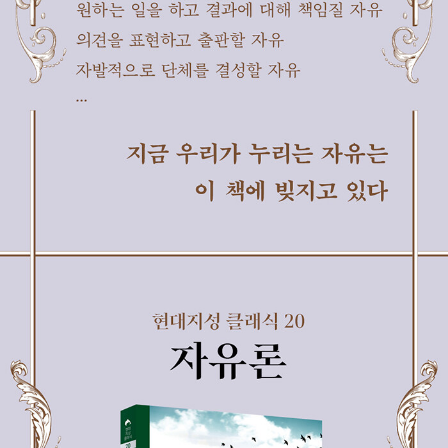
『이솝 우화 전집』 등은 매끄러운 번역으로 독자들의 호평을 받고 있
or(1807~1858)와 공동 집필한 것이며, 《자유론》 역시 그녀와 함께
다.
작업했다. 밀은 1873년 세상을 떠날 때까지 아내가 묻혀 있는 프랑스
아비뇽에서 집필에 몰두했다.