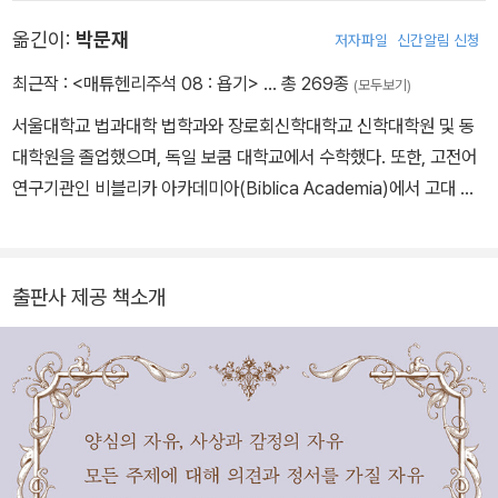
성장과 더불어 개혁적인 성향을 갖추게 되었다. 그의 아버지는 제러
옮긴이:
박문재
저자파일
신간알림 신청
미 벤담과 함께 ‘철학적 급진파’를 이끌던 공리주의자로 교육이 보급
되고, 언론의 자유가 인정되고, 보통선거가 실시되고, 여론을 대표하
최근작 :
<매튜헨리주석 08 : 욥기>
… 총 269종
(모두보기)
는 입법부가 선출되면 자연히 사회의 진보, 발전이 초래된다고 주장
서울대학교 법과대학 법학과와 장로회신학대학교 신학대학원 및 동
했다. 밀은 자라면서 자연스럽게 아버지의 영향을 많이 받았다. 20대
대학원을 졸업했으며, 독일 보쿰 대학교에서 수학했다. 또한, 고전어
의 밀은 생시몽, 칼라일, 괴테 그리고 워즈워드와 같은 사상가와 시인
연구기관인 비블리카 아카데미아(Biblica Academia)에서 고대 그
들로부터 역사주의와 프랑스의 사회사상 그리고 낭만주의의 영향을
리스어와 라틴어 원전들을 공부했다. 대학 시절에는 역사와 철학을
받았다. 새로운 철학적 급진주의를 추구하던 그는 당대의 역사와 문
두루 공부했으며, 전문 번역가로 30년 이상 인문학과 신학 도서를 번
화에 의해 주어진 한계들을 비판적으로 분석하고, 감수성과 상상력을
역해왔다. 역서로는 『자유론』(존 스튜어트 밀), 『프로테스탄트 윤리
포함한 인간성의 계발을 강조했다. 실천적 사상운동을 지향한 그는
출판사 제공 책소개
와 자본주의 정신』(막스 베버), 『실낙원』(존 밀턴) 등이 있고, 라틴어
벤담이나 제임스 밀이 그랬듯이 강한 정치적, 실천적 관심을 바탕으
원전을 번역한 책으로 『고백록』(아우구스티누스), 『철학의 위안』(보
로 ‘세계의 개혁자’가 되기를 희망했다. 1822년부터 종교와 법률의
에티우스), 『유토피아』(토머스 모어), 『우신예찬』(에라스무스) 등이
결함, 관료들이나 법원의 과실 등과 같은 실천적인 주제를 다룬 논문
있다. 그리스어 원전에서 옮긴 아우렐리우스의 『명상록』과 『소크라
들을 발표하기 시작했다. 주요 저서로 《논리학 체계》《정치경제학 원
테스의 변명·크리톤·파이돈·향연』, 『아리스토텔레스 정치학』, 『아리
리》《대의정치론》《공리주의》 등이 있다. 여성의 평등에 관한 그의 사
스토텔레스 수사학』, 『아리스토텔레스 시학』, 『니코마코스 윤리학』,
상이 담겨 있는 《여성의 종속》은 아내인 해리엇 테일러Harriet Tayl