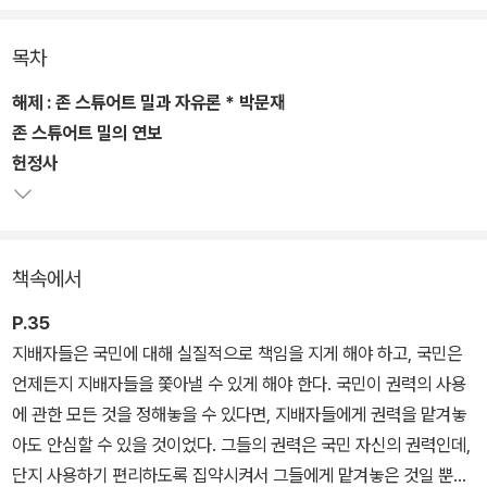
지 미칠 수 있는지를 다루고 있다.
목차
저자인 밀은 말한다. “개인의 자유는 자신의 사고와 말, 행위가 다른
사람들을 해치지 않는 모든 범위에서 절대적이다. 국가의 법률이나
해제 : 존 스튜어트 밀과 자유론 * 박문재
일반적인 도덕적 판단은 개인의 자유를 제한해서는 안 된다.” 밀의 주
존 스튜어트 밀의 연보
장을 정리하면 이렇다. 시민으로서 개인은 무한한 자유를 갖는다. 단,
헌정사
다른 사람들에게 해를 끼치지 않는 범위에서 말이다. 국가는 그러한
개인의 자유를 제한하면 안 된다. 다만 개인이 다른 사람에게 해를 끼
칠 때는 국가가 개인의 자유에 간섭할 수 있다.
책속에서
그리고 국가는 개인이나 단체의 활동과 능력을 촉구하는 역할을 해야
P.35
한다. 그러나 국가가 그 역할을 제대로 수행하지 않거나 국가가 지신
지배자들은 국민에 대해 실질적으로 책임을 지게 해야 하고, 국민은
의 목적을 위해 개인을 억압할 때에는 국가의 역할은 축소되고, 개인
언제든지 지배자들을 쫓아낼 수 있게 해야 한다. 국민이 권력의 사용
에 대한 국가의 간섭은 제한되어야 한다.
에 관한 모든 것을 정해놓을 수 있다면, 지배자들에게 권력을 맡겨놓
아도 안심할 수 있을 것이었다. 그들의 권력은 국민 자신의 권력인데,
단지 사용하기 편리하도록 집약시켜서 그들에게 맡겨놓은 것일 뿐이