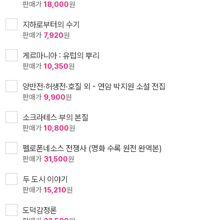
판매가
18,000
원
지하로부터의 수기
판매가
7,920
원
게르마니아 : 유럽의 뿌리
판매가
10,350
원
양반전·허생전·호질 외 - 연암 박지원 소설 전집
판매가
9,900
원
소크라테스 부의 본질
판매가
10,800
원
펠로폰네소스 전쟁사 (명화 수록 원전 완역본)
판매가
31,500
원
두 도시 이야기
판매가
15,210
원
도덕감정론