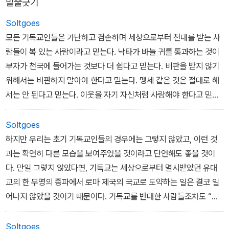
밑줄긋기
SoItgoes
모든 기독교인들은 가난하고 겸손하며 세상으로부터 천대를 받는 사
람들이 복 있는 사람이라고 믿는다. 낙타가 바늘 귀를 통과하는 것이
부자가 천국에 들어가는 것보다 더 쉽다고 믿는다. 비판을 받지 않기
위해서는 비판하지 말아야 한다고 믿는다. 맹세 같은 것은 절대로 해
서는 안 된다고 믿는다. 이웃을 자기 자신처럼 사랑해야 한다고 믿는
다. 누가 자신의 겉옷을 가져가면, 속옷도 벗어주어야 한다고 믿는다.
내일을 염려해서는 안 된다고 믿는다. 자기가 가진 모든 것을 팔아서
SoItgoes
가난한 사람들에게 주어야만 완전해질 수 있다고 믿는다.
하지만 우리는 초기 기독교인들의 경우에는 그렇지 않았고, 이런 것
과는 확연히 다른 모습을 보여주었을 것이라고 단언해도 좋을 것이
그들이 이런 것들을 믿는다고 말할 때, 그것은 거짓말이라고 할 수 없
다. 만일 그렇지 않았다면, 기독교는 세상으로부터 멸시받았던 유대
다. 사람들이 어떤 것을 옳다고 한결같이 칭찬하면, 그것이 왜 옳은 것
교의 한 무명의 종파에서 로마 제국의 국교로 도약하는 일은 결코 일
인지를 들어본 적이 없어서, 그 이유나 근거를 알지 못해도, 사람들은
어나지 않았을 것이기 때문이다. 기독교를 반대한 사람들조차도 “이
그것이 옳다는 것을 믿는 것처럼, 기독교인들은 신약성경에서 말하는
기독교인들이 얼마나 서로를 사랑하는지를 보라”고 말한 것을 보면
규범들을 그런 식으로 믿는다. 하지만 진정으로 살아 있는 믿음이 되
(오늘날에는 아무도 이런 말을 하지 않을 것이다), 초기 기독교인들은
SoItgoes