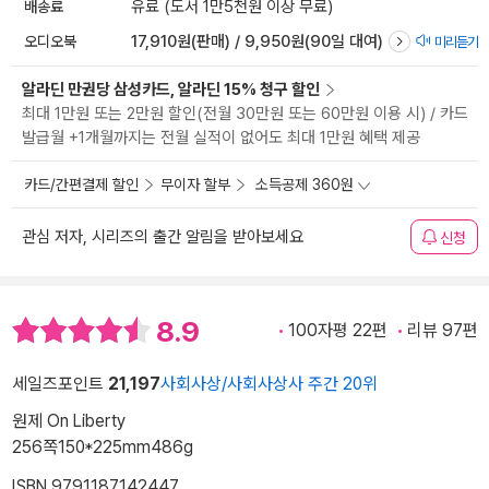
배송료
유료 (도서 1만5천원 이상 무료)
오디오북
17,910원(판매) / 9,950원(90일 대여)
미리듣기
알라딘 만권당 삼성카드, 알라딘 15% 청구 할인
최대 1만원 또는 2만원 할인(전월 30만원 또는 60만원 이용 시) / 카드
발급월 +1개월까지는 전월 실적이 없어도 최대 1만원 혜택 제공
카드/간편결제 할인
무이자 할부
소득공제 360원
관심 저자, 시리즈의 출간 알림을 받아보세요
신청
8.9
100자평 22편
리뷰 97편
세일즈포인트
21,197
사회사상/사회사상사 주간 20위
원제 On Liberty
256쪽
150*225mm
486g
ISBN 9791187142447