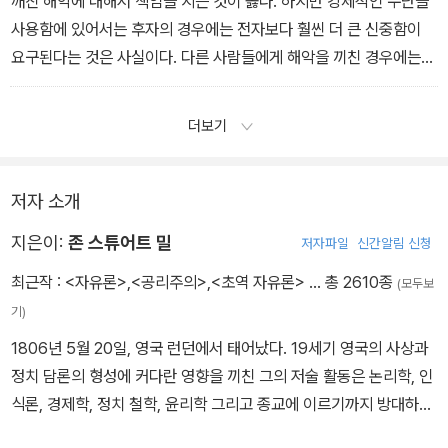
깨친 해악에 대해서 책임을 지는 것이 옳다. 하지만 강제적인 수단을
사용함에 있어서는 후자의 경우에는 전자보다 훨씬 더 큰 신중함이
요구된다는 것은 사실이다. 다른 사람들에게 해악을 끼친 경우에는
책임을 져야 하는 것은 당연하다. 하지만 해악을 미연에 끼친 경우에
는 책임을 져야 하는 것은 당연하다. 하지만 해악을 미연에 방지하지
더보기
못한 것에 대해서는 반드시가 아니라 예외적으로만 책임을 물어야 한
다. 그럼에도 불구하고, 그렇게 방지를 못한 책임이 너무나 중대해서
예외적으로 책임을 물어야 한다는 것이 충분히 명백한 경우가 많이
저자 소개
있다.
지은이:
존 스튜어트 밀
저자파일
신간알림 신청
최근작 :
<자유론>
,
<공리주의>
,
<초역 자유론>
… 총 2610종
(모두보
기)
1806년 5월 20일, 영국 런던에서 태어났다. 19세기 영국의 사상과
정치 담론의 형성에 커다란 영향을 끼친 그의 저술 활동은 논리학, 인
식론, 경제학, 정치 철학, 윤리학 그리고 종교에 이르기까지 방대하게
이루어졌다. 아버지인 제임스 밀의 엄격한 조기 교육을 통해 지적인