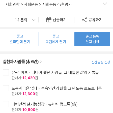
사회과학
>
사회운동
>
사회운동가/혁명가
선물하기
공유하기
중고
중고
중고 등록
알라딘에 팔기
회원에게 팔기
알림 신청
실천과 사람들 (총 6권)
신간알림 신청
유랑, 이후 - 떠나야 했던 사람들, 그 내밀한 삶의 기록들
판매가
12,420
원
노동계급은 없다 - 부속인간의 삶을 그린 노동 르포르타주
판매가
12,600
원
매력만점 철거농성장 - 유채림 펑크록(錄)
판매가
10,800
원