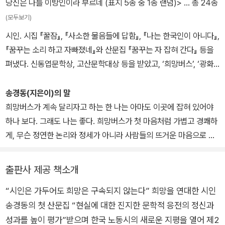
당신은 나를 이방인이라 부르네 (표지 5종 중 1종 랜덤)>
… 총 24종
(모두보기)
시인. 시집 『꿀잠』, 『사소한 물음들에 답함』, 『나는 한국인이 아니다』,
『꿈꾸는 소리 하고 자빠졌네』와 산문집 『꿈꾸는 자 잡혀 간다』 등을
펴냈다. 신동엽문학상, 고산문학대상 등을 받았고, ‘희망버스’, ‘광화
문 캠핑촌’ 운동 등에 함께했다. 현재 익천문화재단 길동무 일꾼 등으
로 일하고 있다. He was born in Beolgyo, Jeollanam-do. He h
송경동(지은이)의 말
as published four poetry collections: “Sound Sleep”, “Answ
희망버스가 계속 달리자고 하는 한 나는 아마도 이곳에 잡혀 있어야
ering Trivial Questions”, “I am not Korean”, and “I Fell Aslee
하나 보다. 그래도 나는 좋다. 희망버스가 첫 마음처럼 가볍고 경쾌하
p Sounding as if I Was Dreaming”, as well as a collection of
게, 무슨 정연한 논리와 정세가 아니라 사람들의 뜨거운 마음으로 연
prose essays “Dreamers Are Arrested”.
료를 채워 쌍용으로 재능으로 콜트-콜텍으로 현대차 비정규직 현장
등으로 씽씽 달리면 좋겠다.
출판사 제공 책소개
“시인은 가두어도 희망은 구속되지 않는다” 희망을 연대한 시인
송경동의 첫 산문집 “현실에 대한 진지한 문학적 응전의 정신과
성과를 높이 평가”받으며 한국 노동시의 새로운 지평을 열어 제2