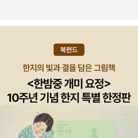
는 내 굳은 의지와는 별도로 내 마음 한 구석을 쓸쓸하게 적셔왔
온다. 엄마에게 짜증내고 투덕거리는 모습은 여늬 모녀와 별반 다
음을, 그래서 이 짧은 봄이 더 아쉬웠음을 숨기고 싶지 않다. 허나
르지 않다. 1부 넷째날까지는 다인이의 시선으로 이야기가 진술
숙제에서 벗어나니 한편으로는 기쁘기도 하다. 그러면 마지막 미
되고, 2부는 엄마 양숙희 여사의 진술로 진행된다. 다인이와 엄마
션! 1) 10기 신간평가단 도서 중 가장 좋았던 책으로는 <빌 브라
의 여행은 결국 엄마의 엄마, 즉 모녀 3대의 애증과 화해를 풀어
이슨의 대단한 호주 여행기>를 꼽고 싶다. 내가 호주를 여행한다
가며 생명의 순환을 이야기한다. 5/6 꿈틀꿈틀 흙이 있어요 세
해도 절대로 이런 책을 쓸 수 없기에. 2) 10기 신간평가단
상의 생명을 품어서 키워내는 흙은 위대해요, 세상의 생명 있는
도서 중 내맘대로 베스트 5: 이 책에 소개된 <나스타샤>라는
것들은 흙이 없으면 살 수 없죠. 모두 흙에서 나와 다시 흙으로 돌
소설을 만날 수 있었다. 일상의 삶에 대한 어떤 통찰 같은 게
아가지요 흙에 대한 기초적인 것들을 쉽게 알려주는 그림책으로
느껴졌다. 사는 대로 생각하는 게 아니라, 생각하는 대로 살
유치부나 초등생들에게 유익하지요. 숲해설 공부하면서 어려운
아야 겠다는 다짐을 하게 하는 책. 새삼 내게도 이상형의 인
책보다 그림책을 보면 쉽게 이해돼서 다시 찾아 읽게 되네요.^
간이 있었으니, 그 이름 호시노 미치오! 무라카리 하루키의
^ 5/8 들꽃아이 첫발령을 받은 다음해 6학년을 맡은 김선생님
책 중에서 기대에 못 미친 책이라 골라보았다. 기대에 못 미친 책
은 보선이가 꺾어다 꽂아 놓은 꽃들에 눈길이 닿는다. 아이의 고
이어도 선정되다니 무라카미는 대단하다.
운 마음에 선생님도 아이들도 기분이 좋아지는데 정작 꽃이름을
알지 못한다. 선생님은 도감을 찾아 아이들에게 가르쳐주게 되고
모두들 꽃에 관심을 갖는다. 중학교 입시를 치루던 때라 6학년 아