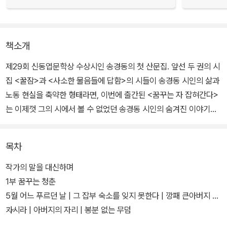
책소개
제29회 신동엽문학상 수상시인 송경동의 첫 산문집. 앞선 두 권의 시
집 <꿀잠>과 <사소한 물음들에 답함>의 시들이 송경동 시인의 삶과
노동 현실을 축약한 형태라면, 이번에 출간된 <꿈꾸는 자 잡혀간다>
는 이제껏 그의 시에서 볼 수 없었던 송경동 시인의 숨겨진 이야기를
엮은 것이라 할 수 있다.
목차
사람들은 흔히 송경동을 미군기지 확장을 반대하던 평택 대추리, 비
정규직 투쟁을 위한 기륭전자, 철거민들의 죽음을 애도하며 활동한
작가의 말을 대신하며
용산참사, 기타공장 콜트-콜텍 등 수많은 현장에서 만나는 투쟁가의
1부 꿈꾸는 청춘
모습으로만 기억하고 있다. 그러나 인간 송경동에 대해 제대로 알고
5월 어느 푸르던 날 | 그 잡부 숙소를 잊지 못한다 | 깡패 큰아버지 잘
있는 사람은 드물다.
가시라 | 아버지의 자리 | 봉분 없는 무덤