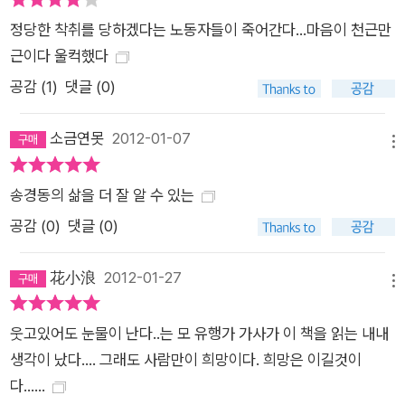
와 희망버스'에서는 한진중공업 김진숙과 희망버스에 대한 이야
정당한 착취를 당하겠다는 노동자들이 죽어간다...마음이 천근만
기를 만날 수 있다.
근이다 울컥했다
공감 (
1
)
댓글 (0)
소금연못
2012-01-07
메뉴
송경동의 삶을 더 잘 알 수 있는
공감 (
0
)
댓글 (0)
花小浪
2012-01-27
메뉴
웃고있어도 눈물이 난다..는 모 유행가 가사가 이 책을 읽는 내내
생각이 났다.... 그래도 사람만이 희망이다. 희망은 이길것이
다......