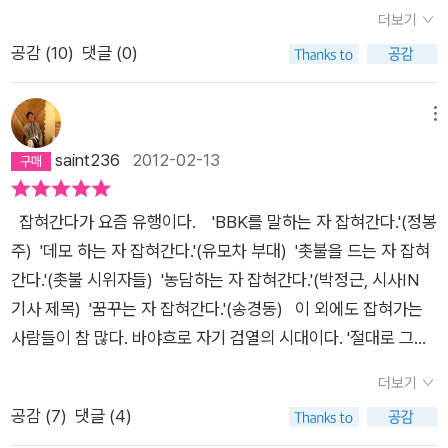
슬프다.어둡던 어린 시절에 대한 그의 반추가 슬프고,희망을 이야
더보기
기하지만, 너무나도 절망스러운 노동 현장이 슬프다. 세상의 무관
공감 (
10
)
댓글 (0)
심과그 무관심을 적극 조장하는 정부와 가진자들이 슬프고,두 눈
부릅뜨고 바라보면,가진자들은 모두 똑같다는 걸 보게될 때 슬프
다. 결국 그는 꿈꾸다 잡혀갔다.지난 달 희망버스 건으로 그를 구
메뉴
속하고 만 것이다.날이 몹시 추워지는데, 송경동의 마음은 더 시
saint236
2012-02-13
릴 것 같다. 이 책에서 만나게 되는 이름들은 눈물겹다.삼성 반도
체에서,한진 중공업에서,포스코에서, 기타 공장에서... 싸우고 울
잡혀간다가 요즘 유행이다. 'BBK를 말하는 자 잡혀간다.'(정봉
부짖다 죽어간 꽃잎처럼 여린 생명들의 이야기는 가슴 아프다. 노
주) '데모 하는 자 잡혀간다.'(유모차 부대) '촛불을 드는 자 잡혀
무현을 덧없이 존경하는 사람들에게 이 책을 권하고 싶다.그에게
간다.'(촛불 시위자들) '농담하는 자 잡혀간다.'(박정근, 시사IN
바랐던 것들을 무참히 짓밟았던 대통령에게,원망어린 투정 정도
기사 제목) '꿈꾸는 자 잡혀간다.'(송경동) 이 외에도 잡혀가는
야 던질 수도 있지 않나 싶어서...그렇지만, 그 역시 시대의 희생
사람들이 참 많다. 바야흐로 자기 검열의 시대이다. '절대로 그럴
이 되어버린 현실에서 서로 원망하면 무엇하랴 싶으면서도,잘못
분이 아니다. 그냥 소설을 써 보는 것이다.'라는 꼼수로 자기 검열
을 되풀이하지 않기 위해서는,노무현의 공과 그의 실책들은 명백
더보기
을 피해가지 않으면 잡혀가는 시대다. 법을 집행하는 사람들이,
히 나뉘어야 한다.그 관 위에 뿌린 눈물로 유훈 통치를 하는 김정
공감 (
7
)
댓글 (4)
집권자들이 통 크게 놀지 못한다. 통큰 것은 롯데마트에서 파는
일처럼 감정적으로 접근하는 사람들에게, 정말 밑바닥에서 살아