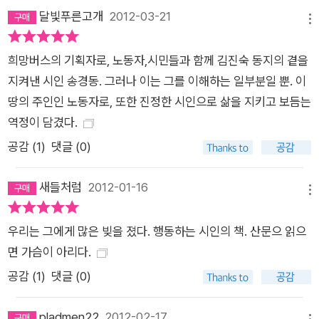
는 나를 위악한 아이로 만들었다. 수줍은 아이로 만들었다. 어득
달빛푸른고개
2012-03-21
메뉴
어득 고집 센 아이로 만들었다. 모난 돌, 좁고 습한 방, 그늘진 골
목, 삐뚤어진 길로 만들었다. (중략) 독종으로 싸움꾼으로 만들었
희망버스의 기획자로, 노동자,시민들과 함께 김진숙 동지의 곁을
다. 몽둥이로 맞으면서도 눈 하나 깜짝 않고 이 악무는 사람, 제
지켜낸 시인 송경동. 그러나 이는 그를 이해하는 일부분일 뿐. 이
살갗 위에 자해의 선도 긋는 비정한 사람으로 만들었다. 잡범방에
땅의 주인인 노동자로, 또한 진정한 시인으로 삶을 지키고 보듬는
구부리고 앉아 식구통 문을 열고 닫는 사람으로, 유흥업소의 셔터
역정이 담겼다.
를 열고 닫는 사람으로, 뒷골목을 서성이는 사람으로, 할 줄 아는
공감 (
1
)
댓글 (0)
것은 노가다뿐인 사람으로, 할 줄 아는 것은 몸 팔아 먹고사는 일
뿐인 사람으로 만들었다. _「크리스마스에 사라진 아이들」 중에서
새들처럼
2012-01-16
송경동 시인은 청년 시절, 밤낮없이 쉬지 않고 일했지만 결국 돈
메뉴
이라는 것은 아무것도 남겨주지 않는 허상이라는 것을 어느 순간
우리는 그에게 많은 빚을 졌다. 행동하는 시인의 책. 산문으 읽으
깨닫게 되었다고 한다. 그 후 그는 구로노동자문학회와 전국노동
면 가슴이 아리다.
자문학연대에서 활동하며 노동문학운동에 대한 꿈을 키우기 시
작했다. 평택 대추리에서, 기륭전자 비정규직 여성노동자의 투쟁
공감 (
1
)
댓글 (0)
현장에서, 콜트-콜텍 해고 노동자들을 돕기 위한 공연장에서, 용
산 참사 현장에서, 그리고 수많은 투쟁 현장에서 시를 쓰고 낭송
pladmen22
2012-02-17
메뉴