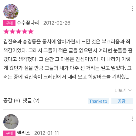
피자 뿐이다. 그나마 통크게 놀던 치킨도 잡혀갔다. '송경동' 낯
가는 삶들에게 진보란 무엇이어야 하는지를 생각하도록 읽히고
선 이름이다. 솔직하게 시인이 어떤 사람인지도, 가족 관계가 어
메뉴
싶다. 진보는 밥이어야 한다.진보의 정치는 밥을 주고 눈물을 닦
떻게 되는지도, 뭐하는 사람인지도 모른다. 그저 노동판에서 잔뼈
수수꽃다리
2012-02-26
아주는 거라야 한다.좌파 부르주아 라든가, 왼쪽깜빡이 켠 우회전
가 굵은 사람답지 않게 시를 쓰고, 글을 쓰는 독특한 사람이라는
같은 건 오히려 밥그릇을 걷어차는 일일 수 있음을 방송도 어떤
정도만 안다. 그 판에서야 유명한 사람인지 몰라도 나에겐 아주
매체도 다루지 않을 때,이런 기록자들이 눈을 부릅뜨고 바라보고
김진숙과 송경동을 동시에 알아가면서 느낀 것은 부끄러움과 죄
생소한 사람이다. 그저 이 책을 통해서만 접했을 뿐이다. '꿈꾸는
있음을 알아야 한다. 비록 잡혀갔지만 꿈꾸는 자는 살아 있다.두
책감이었다. 그래서 그들이 적은 글을 읽으면서 여러번 눈물을 흘
자 잡혀간다'라는 제목에서 풍기는 절망이 선뜻 책에 손을 대지
눈 형형하게 뜨고...
렸다고 생각했다. 그 순간 그 마음은 진심이었다. 이 나라가 이렇
않게 만든다. 그러다가 존경하던 선생님(내가 다니던 대학에서
게 컸던가 싶을 만큼 그들과 내가 마주 선 거리는 멀고 멀었다. 그
특별히 존경하는 교수님은 선생님이라고 불렀다.) 페이스북에서
러는 중에 김진숙이 크레인에서 내려 오고 희망버스를 기획했던
이 책에 대한 글을 보았다. 꼭 읽어봐야 할 책으로 소개하시던 그
송경동 시인이 수감되는 소식을 접했다. 그가 무슨 죄를 지었길래
분의 글 때문에 책을 펴고 읽었다. 역시 제목 답게 답답하다. 절
더보기
수감이 되었을까 미처 생각해 볼 겨를도 없이 그의 책이 출간되었
망스럽다. 사무실에서 보다가 꺽꺽 숨직이며 울었다. 눈물이 나올
공감 (
6
)
댓글 (2)
다. 감옥에서 작가의 말을 대신하는 그의 심정을 내가 어찌 알까.
것 같아서 남몰래 눈을 깜박였다. 뻔히 잡혀갈 것을 알면서도 꿈
구로 노동자문학회원이었다는 말에 부랴 부랴 옛날 시집을 뒤져
을 꾸는 저자가 불쌍해서 울었고, 그 정도의 꿈도 용납하지 못하
보니 문학회 창립 10주년 기념으로 낸 시집 <왜 딸려!>(갈무리,
메뉴
는 편협한 사회가 답답해서 울었고, 이 책을 읽고 있는 내가 불쌍
1998)에 그의 시가 세 편 실려 있다. 오래전 그의 시는 찍 소리도
앨리스
2012-01-11
해서 울었다. 포기 하지 못하고 꿈꾸기를 멈추지 않는 저자가 불