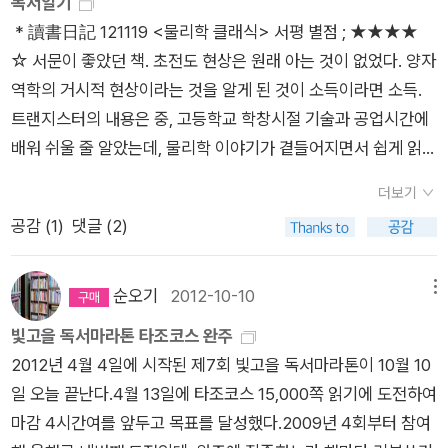
독서일기
날이다. ‘머리채를 잘랐던 어머니는 흉한 머리를 감추기 위해
않겠는가? 송경동 시인처럼, 마틴 루터킹 목사처럼 'I have a Dr
* 讀書日記 121119 <물리학 클래식> 서평 별점 ; ★★★★
여 한여름 내내 보자기를 뒤집어쓰고 일했다. 태일은 이른 새벽에
eam still'이다. ps. 다행히 이 책을 다 읽었을 때(2월 9일) 송경동
☆ 서문이 좋았던 책. 초전도 현상은 원래 아는 것이 없었다. 양자
는 여관을 돌아다니며 구두를 닦고,낮이면 평화시장·남대문시장·
시인이 보석이지만 풀려났다. 오타- 185p 밑에서 세번째 줄
역학의 거시적 현상이라는 것을 알게 된 것이 소득이라면 소득.
중부시장 등에서 시다나 미싱보조로 노동을 하고, 밤에는 껌과 휴
퍼세트-> 퍼센트
트랜지스터의 내용은 중, 고등학교 학창시절 기술과 공업시간에
지를 팔러 다녔다. 이렇게 하여 그해 가을 모자가 돈을 보태어 2,
배워 쉬울 줄 알았는데, 물리학 이야기가 곁들어지면서 쉽게 읽을
500원으로 헌 천막 하나를 샀다. 그 당시 남산 중턱에는 골격만
수 없었던 책. <의지력의 재발견> 서평 별점 ; ★★★★
세워놓고 공사가 중단된 큰 아파트형의 건물이 하나 있었는데, 그
더보기
☆ * 밑줄 긋기 p 9 심리학자들이 인생에서 ‘긍정적인 결과’를 불
건물 뼈대에다가 집 없는 사람들이 합판으로 각각 칸막이를 해놓
공감 (
1
)
댓글 (2)
러오는 개인적 특성을 구분할 때 지속적으로 발견하는 이 두 가지
고 그 안에 들어가 살고 있었다. 빈터라고는 옥상밖에 없었는데,
요소는 바로 지적능력과 자기 절제self-control다.p 14 영국 출
어머니와 태일은 옥상에다 천막을 쳤다. 밤이 되니 관리인이란 사
신 스마일스는 이 책에서 “천재는 곧 인내다”고 썼다.p 27 자기
순오기
2012-10-10
메뉴
람이 올라와서 철거하라고 하여 그날 밤만 사정사정하여 새우고,
절제는 대체로 무의식적으로 작동한다.p 36 의지력도 계속 사용
빛고을 독서마라톤 타조코스 완주
그 다음날 새벽에 철거를 할 수밖에 없게 되었다. 그래서 모자는
하면 피로를 느끼는 근육과 같은 것일 수 있다.p 44 자아 고갈 현
2012년 4월 4일에 시작된 제7회 빛고을 독서마라톤이 10월 10
또다시 헤어져 돈을 조금 더 모아서 판잣집을 세내기로 하였다.
상이 자기 절제의 핵심 기관인 전측대상피질의 활동을 약화시킨
일 오늘 끝난다.4월 13일에 타조코스 15,000쪽 읽기에 도전하여
김장철이 되었을 무렵 어머니는 남산동 50번지의 한 판잣집을
다는 것을 밝혀냈다.p 53 의지력은 크게 네 가지 범주로 나눌 수
마감 4시간여를 앞두고 목표를 달성했다.2009년 4회부터 참여
사글세로 얻었고 오랜만에 어머니, 태일, 태삼 세 모자가 함께 살
있다./생각의 조절, 감정 조절, 충동 조절, 수행 조절p 67 포도당