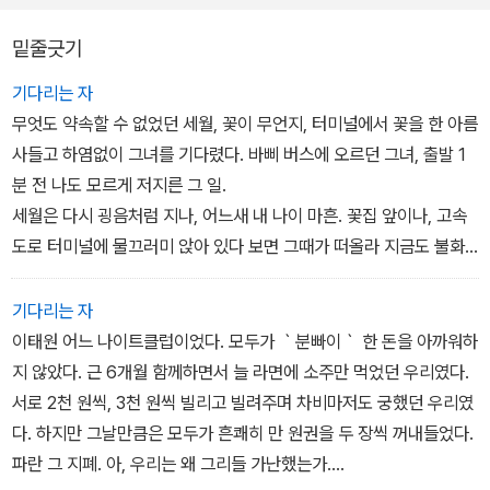
그가 왜 희망버스를 기획하고, 현장에서 투쟁가로 살아가고 있는지,
밑줄긋기
그가 지금 왜 구속되어야 하는지 그리고 왜 시인이 되어야 했는지를.
이 책은 그동안 시에서, 혹은 현장에서 말해지지 않은 '인간 송경동'의
기다리는 자
진실한 모습을 오롯이 담았다. 1부 '꿈꾸는 청춘', 2부 '가난한 마음들',
무엇도 약속할 수 없었던 세월, 꽃이 무언지, 터미널에서 꽃을 한 아름
3부 '이상한 나라', 4부 '잃어버린 신발', 5부 'CT85호와 희망버스'로
사들고 하염없이 그녀를 기다렸다. 바삐 버스에 오르던 그녀, 출발 1
구성되었다.
분 전 나도 모르게 저지른 그 일.
세월은 다시 굉음처럼 지나, 어느새 내 나이 마흔. 꽃집 앞이나, 고속
도로 터미널에 물끄러미 앉아 있다 보면 그때가 떠올라 지금도 불화
덕처럼 혼자 얼굴이 붉어진다. 어디서든 잘 살겠지. 어느 들녘 벌나비
처럼 우연히 만났다 짧은 생의 향기마저 나누지 못하고 헤어진 우리.
기다리는 자
지금도 어느 회사 1층과 지하 창고에서는 그런 청년들의 숨은 이야기
이태원 어느 나이트클럽이었다. 모두가 ｀분빠이｀ 한 돈을 아까워하
가 웃음꽃을 피우고 있을까. 그 청년들의 사랑에 부디 ｀사랑만이｀
지 않았다. 근 6개월 함께하면서 늘 라면에 소주만 먹었던 우리였다.
있기를.
서로 2천 원씩, 3천 원씩 빌리고 빌려주며 차비마저도 궁했던 우리였
(p51)
다. 하지만 그날만큼은 모두가 흔쾌히 만 원권을 두 장씩 꺼내들었다.
파란 그 지폐. 아, 우리는 왜 그리들 가난했는가.