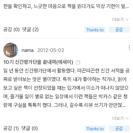
진중공업의 문제만이 아니라 이 땅의 노동현실을 돌파해 나가기
표지가 예뻐서 클릭했는데, 성철스님의 딸이자 제자인 불필스님
빠가 있는 아이들이 이후 보상을 훨씬 적극적으로 선택하는 경향
한을 확인하고, 느긋한 마음으로 책을 읽다가도 막상 기한이 얼마
산지경이 이르는. 내일 시작할 새 책은 함성호의 <당신을 위해
과 간식으로 먹는다. 고구마는 뿌리만 먹는 게 아니라 줄기는 김
위한 하나의 방법이었음을 다큐는 전하고 있다. 그리고 그 연대
회고록이란다.세속적인 호기심으로 이 책을 읽기보다는 큰스님
을 보인 것이다.p 312 의지력 레슨 ; 자신의 한계를 파악하라/증
남지 않았음을 알았을 때 미처 읽지 못한 부분을 의미를 곰삭이지
지은 집>이다. 책에 대한 감각도 남다른 나비님이 고른 걸 선물
치를 담그거나 나물로 먹을 수 있고, 잎사귀도 나물을 하거나 된
와 희망은 들불처럼 번져 나가야 한다고 이야기 하고 있다. 쌍용
에 대한 관심과 성찰을 위해 보고 싶다.성철스님 탄생 100주년,
상 관찰하기/싸울 대상을 선택하라/해야 할 일 혹은 하지 말아야
더보기
도 못한 채 빠르게 읽고, 아~~ 막상 컴퓨터 앞에만 앉으면 쓰고
로 드렸던 책인데, 마침 점자도서관에 비치되어, 나도 읽고 싶었
장국을 끓여 먹기도 한다. 덩굴은 소나 돼지의 먹이가 되고, 고구
으로 재능으로 더 이상 절망 속에서 죽음을 선택하지 않도록 희망
딸이며 제자인 불필스님이 처음 밝히는 큰스님 이야기. 처음으로
할 일 리스트 만들기/계획 오류를 조심하라/매일 양말을 갈아 신
공감 (
0
)
댓글 (2)
싶었던 말들이 왜 그리도 약속이나 한 듯 한꺼번에 사라지던지...
던 참에 얼른 찜했다. 모든 길은 하나로 통한다고 믿는 함성호
마 가루로는 떡이나 엿, 당면을 만들고 약이나 공업 원료로 쓰기
을 전하고자 하는 사람들의 모습을 보는 것은 즐거운 일이면서도
밝히는 성철스님의 가족사에서 인간의 한계를 넘나드는 선지식
는 것처럼 기본을 잊지 마라/긍정적 미루기의 힘/대안을 남기지
똑 같은 일들을 6개월 반복하다 보면 마치 지난 달의 일인 듯 시
는 건축가, 만화광, 공연 연출가, 여행가로 변신하는다양한 모습
도 한다. 고구마는 버릴 게 하나도 없는 귀한 먹을거리다. 고구마
왠지 가슴 아픈 일이다. 그렇게 싸우지 않으면 아무것도 변하지
들의 수행까지, 제자들을 뜨겁게 품은 은사 인홍스님부터 온 대중
않는 방법/추적하기 모니터링은 계획에서 핵심적인 부분이다./자
간의 흐름이 까맣게 잊혀진다. 약속이나 물건 정리에 있어 약간의
을 두고도 '나는 한 우물만 팠다'고 말한다. 한 우물만 파다보니 여
외에도 뿌리를 먹는 감자, 도라지, 더덕, 칡, 토란, 마, 연뿌리, 나
nama
2012-05-02
메뉴
않는다는 현실을 다시 한 번 체감하는 것은 쉽지 않다. 반려견 한
들을 감화시킨 큰스님들의 법거량까지, 책갈피마다 한국불교의
주 보상해 주기/자기 절제의 미래 사람들은 최근까지도 자기 절
결벽증이 있는 나는 마감일이 다가오면 조바심을 내며 발을 동동
러 지층이 나왔고그것들이 세분화 되었을 뿐이라는 것. - 책날개,
리 뿌리의 쓰임도 설명해 놓아 유익하다. 4/23 별이 된 소년
10기 신간평가단을 끝내며(에세이)
마리가 승용차로 끌려가다 죽은 사건이 인터넷으로 도배되는 인
역사가 은은하게 묻어나고 스님들의 아름다운 향기가 깊은 무늬
제를 위해 전통적인 방법에 의존했다. 즉 신에게 그 일을 맡긴 것
구르기 일쑤였고, 어떤 내용이든 블로그에 올려지는 글은 내 자신
중 그는 무리 중에서도 서로 사랑하는 사람들의 눈빛을 정확하게
아~ 이 책 정말 너무 좋다, 칠레의 국민적 사랑을 받은 20세기 유
일 년 동안 신간평가단에서 활동했다. 따끈따끈한 신간 서적을 공
간미 풍기는 이 사회가 노동자들이 22명 죽어나간 쌍용에 대해
로 아로새겨진다. 그동안 불필스님이 개인적으로 소장해 세상에
이다. <가난한 집 맏아들> 서평 별점 ; ★★★ 책 겉장에
의 얼굴이라 생각하던 나는 대충대충이 용납되지 않아 속을 박박
연결할 줄 하는 아내를 위하여, 옥탑에서 정발산으로 지는 석양을
명한 시인이며 1971년 노벨문학상을 수상한 파블로 네루다의 성
짜로 받아보는 맛은 별미였다. 특히 내가 좋아하는 작가나, 읽어
서는 이상하리만큼 관심을 갖지 않는 현실을 보면 어쩌면 우리는
알려지지 않았던 성철스님의 법문과 편지, 사진 자료들이 실렸으
‘대한민국 경제 정의를 말하다.’문구 그대로. 인용이 많이 되기고
긁곤 했다. 그렇게 속을 끓이면서도 11기 신간평가단 모집에 응
감상할 수 있는 집을 지었다. 사랑하는 사람들은 뒷모습까지도 닮
장기를 다룬 소설인데 반짝반짝 빛나는 별빛같은 문장이 사로잡
보고 싶은 책이 선정되었을 때는 입가에서 미소가 떠나지 않았으
구조조정과 비정규직이 너무나 자연스러운 사회에 살고 있음을
며, 과거에 가필된 형태로 발표되었던 성철스님의 친필 법문 노트
했지만, <정의란 무엇인가>를 떠올리게 한다. 이 책을 읽고 문뜩
모를 했던 걸 보면 약간의 고통스러움과 책을 읽는 즐거움을 양팔
아, 라고 말하는 특별한 능력을 지닌 아내를 위해, 아내가 행복해
는다. 무언가를 관찰하고 끊임없이 상상하는 소년 네프탈리는 빼
며, 즐거울 일이 별로 없는 일상에서 이런 책들은 박카스 같은 청
느끼게 된다. 자본은 이윤을 위해 어떠한 행위를 해도 비난받지
를 원문 그대로 담겼다. 불교 수행자들에게 길잡이가 될 수 있는
떠오른 질문, ‘경제 정의’ 실현과 ‘경제 민주화’ 실현은 어떤 관계
저울에 올려놓고 달아 본다면 즐거움 쪽으로 살짝 기울었던듯. 과
하는 모습을 보며 행복한 함성호 시인은 그런 보이지 않는 끈에
빼마른 말라깽이로 몸이 약하다. 엄격한 가부장의 전형적인 아버
량제 구실을 톡톡히 했다. 그러나, 갈수록 리뷰 쓰기가 만만찮게
않고 오히려 자본이 살아야 노동이 살수 있다는 것으로 자본을 두
'증도가', '신심명', '토굴가' 등 여러 자료들을 채록해 실어 초심자
일까?
<꿈꾸는 자 잡혀간다> 서평 별점 ; ★★★★ 개인적
거는 언제나 즐거움의 등가물이라는 나의 확신은 10기 신간평가
대해서이야기하고 싶어한다, 이 책에서. 관계의 끈! 그 다음
지는 자녀들 미래와 생각까지 통제하는 폭군이다. 가족을 먹여 살
다가오기 시작했다. 언제부터였을까. 지난 해 10월, 무릎인대가
둔하는 이데롱로기가 뼛 속 깊이 각인 되어 잇는 듯 하다. 그라나
들이 불교를 공부하는 지침서로서도 손색이 없다.(알라딘 책소
으로 <의자놀이>보다 좋았다. 그냥 한 숨만.
단으로 활동했던 지난 시간에 다시 한번 확인된 셈이다. 기억도
찜한 책은 송경동 시인의 <꿈꾸는 자 잡혀간다>. 어서 읽고싶다.
리기 위해 막일을 전전하던 아버지는 철도회사에서 일하지만 자
더보기
늘어나고 그 여파가 드디어는 족저근막염까지 몰고왔다. 여러 군
결국 자본이란 과거의 노동이 집적되어 쌓은 것 아닌가.... 사실
개) 공지영의 신간 <사랑은 상처를 허락하는 것이다>도 궁금하
가물가물한 책들을 다시 떠올리며 내 맘대로 베스트5를 적어본
무엇을 해결해야 한다는 부담이 아니라, 연대가 필요한 곳에 연대
식들은 보다 더 나은 삶을 살기 원한다. 그것 또한 아버지의 사랑
공감 (
1
)
댓글 (0)
데의 병원 치료도 그때뿐이어서 오늘은 큰마음 먹고 멀리 있는 전
영화의 내용과 전개가 썩 맘에 들지 않는다. 그건 희망버스의 출
다. 최근 <의자놀이>를 보고, 그동안 읽다가 미뤄둔 한핏줄 도서