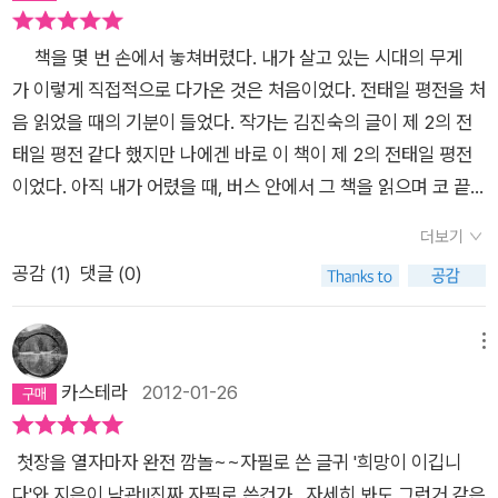
못한 채 살아온 소년이 노동자가 되어서도 찍 소리도 못한 채 “똥
쌍해서 다시 울었고, 희망고문이라는 말이 생각 나서 또 한번 울
누다 말고 작은 소리로나마 찍, 해본다/누구도 이젠 나를 치지 않
었다. 이 글을 보고 나를 아는 사람들이 무엇이라 할까 겁이 나서
책을 몇 번 손에서 놓쳐버렸다. 내가 살고 있는 시대의 무게
는데/마음에 찡하니 젖어오는 슬픔 한줄기”(<찍소리> 중에서)
자기 검열을 떠올리는 내가 초라하게 느껴져서 마지막으로 울었
가 이렇게 직접적으로 다가온 것은 처음이었다. 전태일 평전을 처
를 품고 살면서, 비 오는 날 아욱국을 끓이기 위해 외상 장부에 외
다. 그게 가능할 거냐고? 이건 단지 꿈일까? 그렇다라도 좋다.
음 읽었을 때의 기분이 들었다. 작가는 김진숙의 글이 제 2의 전
상 일기(<외상 일기>를 쓰는 노동자의 하루치 일기를 쓰고 있다.
진정한 문화 예술은 아직 오지 않은 꿈을 꾸는 일이니까. 퇴락한
태일 평전 같다 했지만 나에겐 바로 이 책이 제 2의 전태일 평전
힘든 노동의 뒤에 맛보는 삼 사십분의 눈 붙임을 위해 남은 그늘
시대를 핑계로 사람들은 가능치 않을 거라고 하는 것들을 상상하
이었다. 아직 내가 어렸을 때, 버스 안에서 그 책을 읽으며 코 끝
을 찾아 비실 비실 옮겨 다니는 순한 일꾼(<꿀잠>)들이 그의 시
며, 모두가 평등하고 평화로우며, 자유로운 세계를 향해 오늘도
이 시큰거려 결국 눈물을 쏟고 만 것을 떠올렸다. 아주 미안하
에 들어 있다. 그때나 지금이나 그의 삶은 한결같다. 그게 굉장히
더보기
고단한 영혼의 날갯짓을 멈추지 않는 일이니까. 가난하고 핍박받
게도, 난 김진숙 위원장을 보며 긍정적인 생각만 한 것은 아니었
슬픈 일이라는 것은 그의 산문집을 읽어보면 알게 된다. 그의 산
공감 (
1
)
댓글 (0)
더라도 영혼을 팔지 않는 일이니까. 모두 함께 다른 세상을 꿈꾸
다. 굳이 저렇게 해야하나, 이젠 본인과 상관없는 일이 아닌가, 난
문집 <꿈꾸는 자 잡혀간다>를 읽어보면 세상은 참 많이 변했지
자. 꿈은 꾸는 순간 절반은 이루어지니까.(p 138) 왜 난 송경동
그런 모질고도 모자란 생각들을 해 버렸고 이 책을 보며 알았다.
만 또 전혀 변하지 않거나 더 나빠졌다. 오죽하면 다같이 잘 사는
씨처럼 꿈을 꾸지 못하는 것일까? 그러면 안된다고 생각하면서
내가 얼마나 무지했었는가, 내가 얼마나 날이 선 사람이었는가,
메뉴
세상을 꿈꾸는 자가 잡혀가는 세상이 되었겠는가. 달라지지 않는
꿈을 향해 달려가지만, 그것과는 별개로 어느새 가능과 불가능을
내가 얼마나 이기적이었었던가. 그들은 자신들이 죽은 열사들을
카스테라
2012-01-26
세상을 사는 동안 그는 대추리, 기륭전자, 용산, 콜트 콜텍, 85호
판단하고 있는 내 모습이 비겁해 보인다. '꿈은 꾸는 순간 절반은
죽인 자라며 비통해했다. 같이 투쟁하고, 같이 희망을 꿈꿨음에도
크레인, 희망버스와 함께 살았다. 그렇게 많은 사람들이 죽거나
이루어지니까'라는 말이 눈에 아프게 들어와 박힌다. 문득 언젠
그들과 함께 하지 못했음에 자신들이 그들을 죽였다 했다. 그렇다
다치고, 감옥에 가고 나오는 동안 노동자, 가진 것 없는 자의 삶은
첫장을 열자마자 완전 깜놀~~자필로 쓴 글귀 '희망이 이깁니
가 위에 언급한 선생님께서 수업시간에 하셨던 말이 생각이 났다.
면 그에 무지했던 나는 어떤 사람이란 말인가. 난 그들의 시체에
조금도 나아지지 않았다. 그러니 그의 말대로 이 나라는 참으로
다'와 지은이 낙관!!진짜 자필로 쓴건가...자세히 봐도 그런거 같은