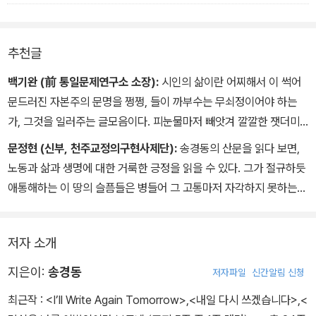
-48
추천글
백기완 (前 통일문제연구소 소장):
시인의 삶이란 어찌해서 이 썩어
문드러진 자본주의 문명을 쩡쩡, 들이 까부수는 무쇠정이어야 하는
가, 그것을 일러주는 글모음이다. 피눈물마저 빼앗겨 깔깔한 잿더미
가 되어버린 인류 역사에서 가장 끔찍한 이 맨데이(페허), 여기서도
문정현 (신부, 천주교정의구현사제단):
송경동의 산문을 읽다 보면,
어영차 짜대는 제 이슬로 마른 목을 적셔온 아, 송경동. 희망버스와 함
노동과 삶과 생명에 대한 거룩한 긍정을 읽을 수 있다. 그가 절규하듯
께 그를 때(감옥)에 처넣은 것들이 얼마나 매톡(악독)한 쥐망나니인
애통해하는 이 땅의 슬픔들은 병들어 그 고통마저 자각하지 못하는
가, 그 실체를 알고 싶으시면 하늘을 보질 말고 이 책을 읽으시라.
사회를 치유하고 보호하려는 사랑과 정의의 몸부림이다. 그런 송경동
이 산문집을 낸다. 그의 몸은 옥중에 있지만 그의 목소리는 빽빽한 슬
저자 소개
픔과 절망 속에서도 존엄한 인간에 대한 희망을 처절하고, 슬프고, 아
름답게 역설하고 있다.
지은이:
송경동
저자파일
신간알림 신청
최근작 :
<I’ll Write Again Tomorrow>
,
<내일 다시 쓰겠습니다>
,
<