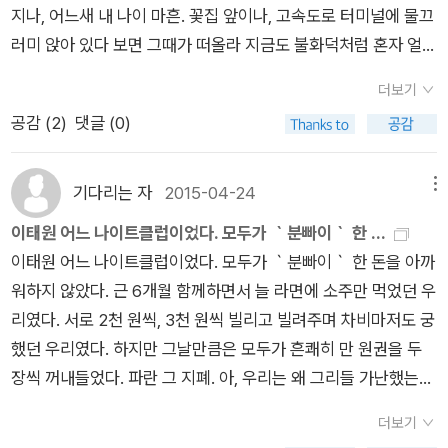
서, 모든 억압과 좌절의 감옥에서 더 많은 사람들이 나비처럼 훨
시대에 나의 위치는 어디일까?
지나, 어느새 내 나이 마흔. 꽃집 앞이나, 고속도로 터미널에 물끄
헤드셋 너머로 들리는 소리를 듣고 데모하는 영상을 듣냐고 물어
연결되지 않을 리가 없다. 한 개인의 투쟁사를 통해 난 한 사회의
훨 날아 오르는 꿈을 꾸”(<작가의 말>에서)는 그에게 죄책감을
러미 앉아 있다 보면 그때가 떠올라 지금도 불화덕처럼 혼자 얼굴
본다. 마틴 루터 킹 목사의 연설을 듣고, 생각 난 김에 인터넷에
구조를 보았고 그 구조가 얽혀있는 세상의 모순을 보았다. 그것을
갖는 것은 쓸데 없는 일이다. 죄책감이나 미안함은 나는 그렇지
이 붉어진다. 어디서든 잘 살겠지. 어느 들녘 벌나비처럼 우연히
서 송경동씨의 추모시 낭독 영상을 찾아본다. 용산 참사 피해자들
본 순간, 나 역시 피해자임과 동시에 가해자임을 알았고 끝없는
더보기
못함에서 오는 것이라기 보다는 나는 그들보다 낫다는 못난 여유
만났다 짧은 생의 향기마저 나누지 못하고 헤어진 우리. 지금도
을 추모하면서 쓴 시를 낭독하는데 차마 마지막까지 듣지 못했다.
번민과 자기반성을 해야만 했다. 그럼에 이 쉽지 않은, 마음을 몇
공감 (
2
)
댓글 (0)
와 안도감에서 오는 것이기 때문이다. 나는 얼마나 쉽게 무너지
어느 회사 1층과 지하 창고에서는 그런 청년들의 숨은 이야기가
저러다 쓰러지면 어쩌나 싶은 걱정 때문이다. 피를 토한다는 말이
번씩 할퀴고 지나가는 글들을 계속하여 누군가에게 권하게 될 것
고 좌절하고 비겁해 질 수 있는지 잘 안다. 목숨을 걸고 지켜야 할
웃음꽃을 피우고 있을까. 그 청년들의 사랑에 부디 ｀사랑만이｀
딱 어울린다. '나는 네번 죽었지만 아직 살아 있다'는 시인의 절규
만 같다.
사람이 없는 사람이다. 감옥 조차 억압하지 못하는 자유로운 영혼
있기를.(p51)
기다리는 자
2015-04-24
메뉴
가 새파랗게 날 선 칼이 되어 내 가슴에 박힌다. 마틴 루터 킹 목
과 강한 신념을 가진 그들을 그저 한없이 존경할 뿐이다. 책을 덮
사도 그렇고 송경동 시인도 그렇고 아직 꿈을 포기 하지 못하는
이태원 어느 나이트클럽이었다. 모두가 ｀분빠이｀ 한 ...
고 이런 저런 생각으로 나를 못살게 구는 사이, 송경동과 정진우
이들은 이렇게나 열정적인가 보다. 이제 나도 조금 더 꿈을 꿔보
이태원 어느 나이트클럽이었다. 모두가 ｀분빠이｀ 한 돈을 아까
는 보석허가를 받고 석방되었다. 쌍용차로, 콜트 콜텍 현장으로
기로 한다. 희망 고문? 좋다. 고문을 고문이라고 느끼는 것도, 아
워하지 않았다. 근 6개월 함께하면서 늘 라면에 소주만 먹었던 우
또 냅다 달려가리라. 나는 앞으로도 이런 핑계 저런 이유로 희망
픔을 느끼는 것도, 절망감을 느끼는 것도 아직 내가 살아 있다는
리였다. 서로 2천 원씩, 3천 원씩 빌리고 빌려주며 차비마저도 궁
버스를 타는 용기를 내지는 못할 것이다. 또 다시 촛불이 광장을
증거가 아니겠는가? 아직 내가 세상과 야합하지 않은 증거가 아
했던 우리였다. 하지만 그날만큼은 모두가 흔쾌히 만 원권을 두
뒤덮을 때도 맨 나중에나 겨우 몸을 움직일 것이다. 그러다가 때
니겠는가? 밤새워 노래와 춤과 이야기들이 끊이지 않을 것이다.
장씩 꺼내들었다. 파란 그 지폐. 아, 우리는 왜 그리들 가난했는
를 놓치고는 비겁하게 안도를 하거나. 진저리를 치며 그래도 할
농담과 해학이 끊이지 않을 것이다. 환대와 우애가 끊이지 않을
가.-48
수 없이 나는 나의 논리와 나의 이유로 그들과 함께 이 시간을 살
더보기
것이다. 그게 무슨 힘이 될 거냐고? 하지만 우리는 믿는다. 사람
아가야 한다. 다만 그의 현장과 나의 이유가 함께 버스를 타지 못