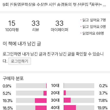
9회 신동엽문학상을 수상한 시인 송경동의 첫 산문집 『꿈꾸는 자
잡혀간다』가 출간되었다. 앞선 두 권의 시집 『꿀잠』과 『사소한 물
음들에 답함』의 시들이 송경동 시인의 삶과 노동 현실을 축약한
읽고 싶어요 7명
15
33
33
형태라면, 이번에 출간된 『꿈꾸는 자 잡혀간다』는 이제껏 그의 시
읽고 있어요 0명
100자평
리뷰
마이페이퍼
에서 볼 수 없었던 송경동 시인의 숨겨진 이야기를 엮은 것이라
읽었어요 68명
할 수 있다. 자본주의라는 괴물에게 자신들의 감정을 강탈당하고
이 책에 내가 남긴 글
현실이라는 코뚜레에 이끌려 살아가고 있는 현대인을 대신해 울
로그인하면 내가 남긴 글과 친구가 남긴 글을 확인할 수 있습니
고 있는 송경동 시인을 통해 우리는 삶의 절망을 뛰어넘어 ‘희
다.
망’이라는 새로운 메시지를 발견할 수 있을 것이다. 희망을 위해
로그인하기
달리는 시인의 사랑과 노래, 그리고 투쟁 사람들은 흔히 송경동을
미군기지 확장을 반대하던 평택 대추리, 비정규직 투쟁을 위한 기
구매자 분포
륭전자, 철거민들의 죽음을 애도하며 활동한 용산참사, 기타공장
10대
0.2%
0.9%
콜트-콜텍 등 수많은 현장에서 만나는 투쟁가의 모습으로만 기억
20대
3.7%
5.2%
하고 있다. 그러나 인간 송경동에 대해 제대로 알고 있는 사람은
30대
11.8%
19.3%
드물다. 그가 왜 희망버스를 기획하고, 현장에서 투쟁가로 살아가
40대
19.9%
18.5%