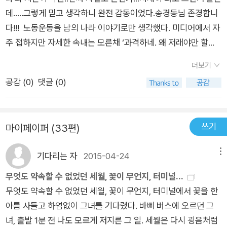
'마틴 루터 킹 목사의 연설은 글로 볼 것이 아니라 직접 들어야 한
몇 번이고 확인 사살한 잔인 무도한 사람이 아니겠는가. 이렇게
‘이상한 나라’다. 그렇지만 또 그들이 사는 세상은 얼마나 인정 많
데.....그렇게 믿고 생각하니 완전 감동이었다.송경동님 존경합니
다. 시간이 되면 인터넷에서 찾아서 들어봐라.' 책을 덮고 연설을
문학은 나를 겸허하게 만들고 나를 눈물짓게 만들고 나를 무릎꿇
고 눈물 많고 사연 많고 착한 사람들인지. 그저 순리대로 살자고
다!!! 노동운동을 남의 나라 이야기로만 생각했다. 미디어에서 자
찾아서 들었다. 'I have a dream'이라는 유명한 연설! 우리가 생
게 만든다. 자존심이 꽤 세다는 말을 듣는 나도 문학에는 늘 지고
그렇게 살면 언젠가는 좀 번듯하게, 혹은 사우나 정도는 남에게
주 접하지만 자세한 속내는 모른채 ‘과격하네. 왜 저래야만 할까?
각하기에 아주 부드럽고 아련한 목소리로 우리의 감성을 자극할
만다. <느낌의 공동체>에서 신형철 평론가가 말했듯 늘 지는 쪽
미안해 하지 않고 갈 수 있지 않겠나 하고 사는 사람들인데 시인
살기 진짜 힘든가 보다.’ 등 남의 일인냥 생각했다. 많은 사람들이
것이라 상상했지만 실제 연설은 정반대다. 마틴 루터 킹 목사가
은 더 사랑하는 쪽이다. 그들을 무자비하게 확인 사살했다는 사실
더보기
의 눈으로 대신 가본 그곳에서는 그게 참 어렵고 힘들어 보인다.
자본주의 아래 고통을 받고 있는건 알지만 실제 그걸 바꾸기 위해
연설하는 내내 그의 연설을 듣는 사람들의 말소리가 같이 섞여서
에 마음을 다친 나는 그래도 문학을 아주 많이 사랑해서 다행이라
공감 (
0
)
댓글 (0)
순간 순간 미안함과 죄스러움으로 눈물이 나오는데 그러다가 그
용감히 나서는 그들이 자랑스러웠다. 나 역시도 자본주의 아래 고
나온다. 마치 드라마나 영화에서 '옳소'하고 선동하는 것처럼, 감
는 자기 위안을 또 하고야 만다. 작가의 글을 투박하지만 진정
의 글을 거의 다 읽을 무렵에는 내가 한심해져서 눈물이 났다. 그
통받고 있는 한 사람일지 모른다. 하지만 난 그저 방관자로 직접
격하는 사람, 동의 하는 사람, 박수를 보내는 사람들의 반응이 그
성이 담겨있고 그래서 아름답다. 유행처럼 번지는 '진정성'이라는
눈물은 죄스러움도 미안함도 아니다. 아무것도 아닌 나에 대한 연
적인 큰 피해를 보지 않았으니 눈치보며 살아가는 비겁자란 생각
대로 담겨 있다. 마틴 루터 킹 목사의 목소리도 부드럽지도, 그리
단어는 이런 글에나 어울릴 수 있는 말이다. 사회에 대한 개인의
쓰기
마이페이퍼 (33편)
민 때문이다. 깨지고 부러지면서도 눈 하나 깜짝 하지 않는 그와
이 들었다. 그들은 남들을 위해 자신의 희생을 아끼지 않는다. 자
고 아련하지도 않다. 힘이 있고, 사람들을 선동하는 것처럼 열변
끝없는 투쟁이 몸에 오롯이 새겨낸 상처가 글로 되살아나고 그 글
그들은 얼마나 강한 사람들이란 말인가. 그러니 300일이 넘도록
신의 한 몸 희생으로 이세상이 다 변하리라 생각지 않지만 작은
을 토한다. 아마 조현오 총장이 그 자리에 있었다면 그 특유의 목
이 독자의 마음에 다시 한 번 새겨지며 눈물 지을 때 비로소 진정
기다리는 자
2015-04-24
메뉴
공중에 매달려 지내면서도 웃음을 잃지 않았던 김진숙에게 더 이
불씨는 될 수 있다는 신념이 있다. 그래 작은 불씨 하나하나가 모
소리로 '물대포 쏴'하고 외쳤을 지도 모르겠다. 메이저 언론에서
성은 완성되는 것이다. 마음이 아파 한 번에 읽을 수가 없었다. 어
상 미안함을 가질 수 없었다. 제 발로 걸어간 경찰서에서 우습게
여 큰 불꽃을 이룬다는 믿음. 하지만 아직도 거대 자본의 힘과 그
무엇도 약속할 수 없었던 세월, 꽃이 무언지, 터미널...
는 '빨갱이 목사, 선동가, 폭력 시위 유발자'라는 자극적인 기사 제
려운 책은 아니었지만 한 장 한 장이 힘이 들었다. 종이가 담고 있
도 수감이 된 송경동 시인은 그 안에서 조차 “내 안에 도사린 어
들 밑에 있는 권력은 이 불꽃을 너무 쉽게 꺼뜨릴 수 있는게 현실
무엇도 약속할 수 없었던 세월, 꽃이 무언지, 터미널에서 꽃을 한
목을 달면서 사회면 톱으로 다루었을지도 모르겠다. 그정도로 그
는 텍스트가 이렇게 날카롭고도 따뜻할 수 있는 법이라는 것이 새
떤 역사와 진보에 대한 패배 의식”을 반성하면서 자신을 질책한
이다. 이 가슴 아픈 현실앞에서 오늘도 울부짖고 있다. 단지 원하
아름 사들고 하염없이 그녀를 기다렸다. 바삐 버스에 오르던 그
의 목소리는 열정적이다. 아니다. 더 정확하게 말하면 격정적이
삼 놀라웠다. '모두에게 일독을' 권하고 싶은 이 책은 한 개인의
다. “정리 해고와 비정규직화는 어쩔 수 없다는 이 시대의 감옥에
는건 인간의 기본적인 살 권리다. 당연한 권리를 묵살 당하는 이
녀, 출발 1분 전 나도 모르게 저지른 그 일. 세월은 다시 굉음처럼
다. 전율이 흐른다. 나도 모르게 그 안으로 빨려 들어간다. 옆에서
투쟁사이다. 하지만 개인의 투쟁은 사회의 구조와, 세상의 모순과