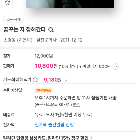
소득공제
꿈꾸는 자 잡혀간다
송경동
(지은이)
실천문학사
2011-12-12
정가
12,000원
10,800
판매가
원
(10% 할인) +
마일리지 600원
9,180
카드최대혜택가
원
수령예상일
양탄자배송
오후 1시까지 주문하면 밤 11시
잠들기전 배송
(중구 서소문로 89-31 )
변경
배송료
유료 (도서 1만5천원 이상 무료)
전자책
전자책 출간알림 신청
알라딘 만권당 삼성카드, 알라딘 15% 청구 할인