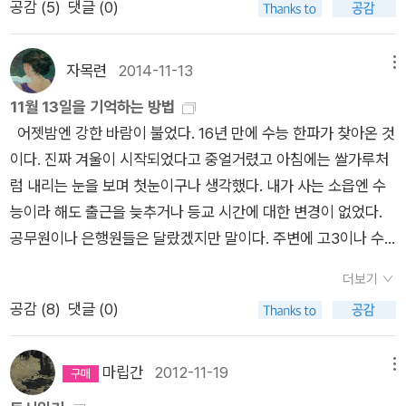
공감 (
5
)
댓글 (0)
이고자 하는 마음만큼 강한 것은 없다. 역사 이래 그 어떤 총칼과
한다고 해도 그가 말했던 것 처럼 그 버스를 타지 않은 사람들을
억압과 배제도 '사람의 말들', '사람의 절규들', '사람이고자 하는
원망하지 말았으면 좋겠다. 몸과 마음은 이토록 멀고 같이 하기가
희망의 몸부림들'을 막지 못했다. 새로운 세계로 넘어가는 사람들
자목련
2014-11-13
메뉴
참으로 어려운 관계임을 그는 알 것 같다. 그는 나보다 백 배는 힘
의 발걸음을 막지 못했다. 때론 외롭고 힘들더라도 그 길에 '사
이 쎈 사람이니 말이다. 그의 육체적 고난과 고통은 몹시 아프다.
11월 13일을 기억하는 방법
람'이 있다면 어디서든 빛이 비칠 것이다. --- (중략) --- 이 견딜
그렇기는 해도 가진자가 승리하는 역사에 맞서 없는 자도 승리하
어젯밤엔 강한 바람이 불었다. 16년 만에 수능 한파가 찾아온 것
수 없는 절망들에 휩싸여 있는 게 너무나 힘들었던가 보다. 그 강
는 새 역사를 살고자 하는 그가 (미안하지만) 진심으로 부럽다.
이다. 진짜 겨울이 시작되었다고 중얼거렸고 아침에는 쌀가루처
인하던 눈에 눈물이 흐르는데 아무 말도 못 하고 눈만 감고 있었
럼 내리는 눈을 보며 첫눈이구나 생각했다. 내가 사는 소읍엔 수
다. 말은 안해도 얼마나 많은 절망과 패배가 쌓였으면 저럴까. 속
능이라 해도 출근을 늦추거나 등교 시간에 대한 변경이 없었다.
으로 복받치는 분노 때문에 아무 말도 할 수 없었다. 이런 절망을
공무원이나 은행원들은 달랐겠지만 말이다. 주변에 고3이나 수
넘어보자고, 가장 아래에서 고통받으며 싸우는 사람들과 함께 희
능에 관련된 사람이 없다 보니 그저 춥다는 말이 지배한 하루였
망버스를 만들게 되었다. 거기 수많은 마음들을 얹어주신 분들에
더보기
다. 저마다 11월 13일을 기억하는 방법은 달랐다. 누군가에게 오
게 얼마나 감사한지 모른다.(p 242 - 243) 좌우 우를 나누고,
공감 (
8
)
댓글 (0)
늘은 첫눈이 내린 날이며, 누군가에는 평범한 목요일이며, 누군가
진보와 보수를 구분하고, 네 편과 내 편을 갈라 파편화시키고 점
에게는 김장을 담근 날이며, 누군가에게는 11월 13일은 전태일
령하는 이 시대에 사람이고자 하는 꿈을 꿔보련다. 대동하고, 화
열사를 떠올리는 날이다. 물론 내가 전태일 열사의 기일을 기억하
마립간
2012-11-19
메뉴
합하는 꿈을 꿔본다. 설령 희망 고문이 될지라도 같은 꿈을 꾸는
고 있었다는 건 아니다. 덕분에(부끄럽지만) 이런 책을 펼쳐보는
사람이 많다면 그 또한 고문보다는 희망에 방점을 찍을 수 있지