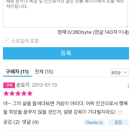
나왔다. “긴 하루 지나고 언덕 저편에……" 하는 노래였다. "놀던
아이들도 모두 집으로 돌아가는데, 나는 왜 여기 서 있나……" 웬
설움이 복받쳤는지 입술을 꼭 깨물어야 했다. _「작은 코뮌, 기륭」
중에서 송경동 시인은 이 ‘이상한 나라'에서, 기륭전자, 동희오토
현재
0
/280byte (한글 140자 이내)
와 같은 수많은 비정규직 투쟁 현장에서, 산재로 희생된 사람들의
스포일러 포함
추모대회에서, 85호 크레인을 오른 김진숙을 보며, 희망버스와
등록
함께하며 수없이 눈물을 흘렸다. 그런 그도 한때는 시와 노래를,
풋풋한 사랑을 꿈꾸던 푸른 시절이 있었다. 그는 읍내 장터의 진
구매자 (11)
전체 (15)
창길, 악다구니를 쓰며 사는 사람들, 장터 둘레로 술 팔고 몸 파는
집들이 즐비한 곳에서 어린 시절을 보냈다. 아버지의 잦은 도박과
순오기
2012-01-13
메뉴
가정불화로 집안은 늘 어두웠다. 하지만 중학교 1학년 때 미술과
문학을 좋아하던 여선생님의 영향으로 문학책을 읽기 시작했다.
아~ 그의 삶을 들여다보면 가슴이 아리다. 어찌 인간으로서 행복
고등학교 문예반 시절 시화전을 앞두고 교감선생에게 불려가 난
을 희망을 꿈꾸지 않을 것인가, 설령 감옥이 기다릴지라도!
생처음 검열과 체벌을 받기도 했다. 팬시 공장 지하 창고에서 비
공감 (
2
)
댓글 (4)
정규직으로 일하던 시절 풋사랑이지만 가슴이 설레기도 했다. 나