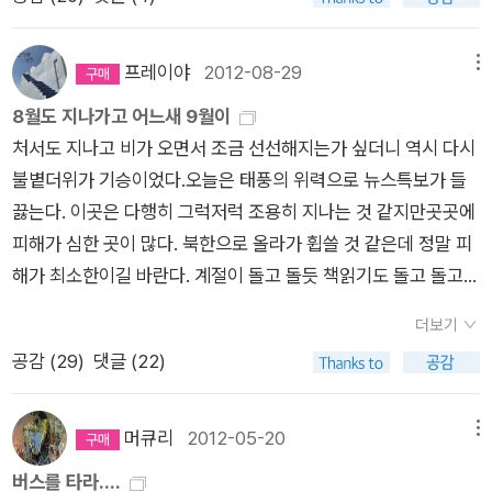
선정된 좋은 기억과 애정하는 마음산책 책이니까!^^'한때 나는 공
강에 위험하다.p 94 7세에서 10세 사이의 아동 ; 단기적 목표/p
말고 미래도 생각하라는 형의 잔소리에 전생에 죄를 지어 틱을 하
비정규직들, 재능교육 비정규직 여성노동자들, 전국해고노동자
주였다' 로 시작한 고전탐닉 리뷰=> http://blog.aladin.co.kr/71
97 고등학교 남학생 ; 장기적 목표p 96 애매함 대 꼼꼼함 ; 목표
는 멍충이가 되었나 상상한다. 전생사이트에 가입해 국제전화로
투쟁위헌회 회원들, 그리고 시청 앞에서 성람재단 비리 해결을 위
4960143/4880545 삶의 길을 안내하는 동서양 고전 60권을
에 도달하기 위해서는 계획이 얼마나 구체적이어야 할까?p 103
프레이야
2012-08-29
메뉴
헤르메스와 대화하면서 아홉 번의 전생체험을 하게 된다. 우성의
해 끈질기게 천막농성을 벌이고 있는 장애우들 우리 사회 가장 밑
담은 『고전 탐닉 2』는 문학과 철학은 물론 사회, 과학, 경제에 이
앨런의 작업 시스템 4D ; 처리되지done 않고, 전달되지delegat
8월도 지나가고 어느새 9월이
전생은 제비, 대나무, 엉겅퀴, 쥐, 까마귀, 나비, 소, 개, 코끼리로
바닥에서 자신의 권리를 넘어 전체 차별받는 이들의 권익을 위해
르기까지 명저라는 이름으로 읽혀온 모든 분야를 망라한다. 영원
ed 않고, 취소되지dropped 않은, 유보된다deferred.p 107 자
처서도 지나고 비가 오면서 조금 선선해지는가 싶더니 역시 다시
한 생을 마감하면서 '인간이 되는 것'을 간절히 원했다는 걸 깨닫
싸우고 있는 이들이었다.’ (189쪽) 수능은 끝났고 출제경향에
한 순수를 그리며 전 세계에서 통과의례처럼 읽히는 『호밀밭의
이가르닉 Zeigarmik 효과 ; 어떻게 그토록 짧은 시간에 전부 잊
불볕더위가 기승이었다.오늘은 태풍의 위력으로 뉴스특보가 들
는다. 그렇게 원하던 인간이 되었는데 돼지처럼 산다는 건 말이
대한 이야기가 끝이지 않을 시간이다. 시험을 치른 아이들이나 그
파수꾼』, 로마제국이 멸망한 이유를 파악하면서 역사라는 거대한
어버릴 수 있느냐고 묻자, 웨이터는 음식이 나와 서빙을 할때까지
끓는다. 이곳은 다행히 그럭저럭 조용히 지나는 것 같지만곳곳에
안되지 않는가? 자신을 돌아보게 된 우성은, 어려서 머리를 쓰다
렇지 않은 아이들 모두 특별한 하루가 된다. 자신의 미래를 위해
순환 고리에 대해 말하는 『로마제국 쇠망사』를 비롯해 미국 사회
만 기억한다고 말했다.p 117 결정의 피곤함 - 장고 끝에 악수가
피해가 심한 곳이 많다. 북한으로 올라가 휩쓸 것 같은데 정말 피
듬으며 책을 읽어주던 '엉아'가 ....우성이 태어나 열일곱 살에 아
멋진 꿈을 꾸며 잠드는 이들도 있을 것이며 눈물을 삼키는 이들도
의 이면을 파헤친 『파워엘리트』, 균형을 중시하는 중용 철학을 담
설명되네./p 134 게으른 선택p 146 즉 자아 인식이 자기 조절을
해가 최소한이길 바란다. 계절이 돌고 돌듯 책읽기도 돌고 돌고.
빠가 되어야 했던 형, 그의 빛나는 인생은 끝이 났다는 것을 알게
있을 것이다. 2014년 11월 13일을 기억하는 수많은 방법 가운데
은 『중용』, 뉴턴의 대표작 『프린키피아』 등 다양한 분야의 고전을
돕기 때문에 ‘진화했다.’/술을 마신 후 일어나는 가장 큰 변화 중
그러나 한 순간도 같은 적이 없는. 여름에 가장 좋은 피서지가 녹
된다. 형제가 아닌 아빠와 아들로 새로운 삶을 시작하는 멋진 반
분노나 절망은 없었으면 좋겠다. 그저 평범한 하루를 마치며 내일
이 한 권으로 만난다....... (알라딘 책소개) 고전탐닉을 읽고 '허
하나는 자기 행동을 모니터링하는 기능이 줄어드는 것이라는 사
더보기
음실 안이라 팔월에는 더욱 자주 가고 싶은 곳이지만 이런저런 일
전에 찡한 감동의 쓰나미... <꼬리 잘린 생쥐> <엄마 사용법>은
을 준비하는 시간에 작은 감사와 평안의 조각이 있기를...
연'이란 저자가 궁금해 그의 시집 <나쁜 소년이 서 있다>도 구입
실을 밝혀냈다.p 151 수량화한 자아quantified selfp 155 지금
공감 (
29
)
댓글 (22)
로 덜 자주 간 셈이 되었다. 2012년 7월 25일 녹음시작, 총 1
리뷰를 썼고... 4/18 죽은 나무가 다시 살아났어요
숲 생태계
해서 봤지만, 저자가 어떤 사람이라고는 말하지 못하겠다.어쨋든
까지 이룬 일에 중점을 둘 것인가, 아니면 해야 할 일에 중점을 둘
5시간 소요 완료. 중국 대학생들이 뽑은 '가장 잠재력 있는 작가'
의 순환을 보여주는 그림책. 한 그루의 나무가 생산자로서 소비자
<고전탐닉2>도 기대만큼 만족할거라 믿어 의심치 않는다.호밀
것인가? 물론 이에 대한 단순하고 보편적인 답은 있을 수 없다.p
쑤퉁의 세 가지 소설이 담긴 책.두번째 이야기를 가져와서 책 제
및 분해자에 의해 본래의 자연으로 돌아가는 과정을 지켜보며 더
머큐리
2012-05-20
메뉴
밭의 파수꾼잃어버린 시간을 찾아서마의산황무지백년동안의 고
157 견고한 심리학적 원칙 즉 ‘공공 정보는 개인적인 정보보다
목으로 했다.쑤퉁은 자신을 '기이한 상상으로 가득한 자유로운 나
불어 사는 것의 아름다움을 느낄 수 있다. 쓰러진 나무에 깃들어
버스를 타라....
독...이런 책을 저자는 어떻게 풀어냈을지 궁금... 지난 주 장영
효과적이다.’p 167 의지력 훈력/p 169 예상외로 가장 훌륭한 결