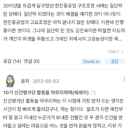
그네'라고 칭한 바 있다.기발하고 생동감 있는 발상과 이미지, 풍
사는 작은 곤충과 미생물들은 먹이사슬 위 단계의 것들을 불러들
2011년을 뜨겁게 달구었던 한진중공업 구조조정 사태는 일단락
희 선생님의 <어떻게 사랑할 것인가>를 읽으며 막내가 영문학
과는 올바른 자세를 연습한 집단에서 나왔다./자기 절제에서는
부한 유머감각이 꽤 다채로운 세상으로 초대하는 듯.대사도 실감
여 나무 한 그루가 온전히 자연으로 돌아가는 경이로운 과정의 주
된 상태다. 일단락 되었다는 것이 해결을 얘기한 것이 아니듯이
을 전공하면 좋겠다는 생각도 했다. 본인도 한때 영문학을 전공할
두 가지 종류의 힘을 구별해야 한다는 중요한 사실을 보여주었다.
나고 문장도 읽기에 좋은 편이다. 주제도 명확하고 흥미로웠
인공들이다. 쓰러진 나무 한그루가 온전히 죽어서 더 많은 생물들
한진중공업의 고요조정은 아직 끝나지 않은 상태다. 이른바 진행
까 생각하며 영문학 동아리에도 들었었다. '서른 살까지 하루에
힘과 체력/p 170 일상생활에서 다른 쪽 손을 사용하는 것이다./p
다. 특히, 세번째 이야기 '등불 세 개'는 전쟁을 배경으로, 우리 삶
로 다시 태어나는 생태계의 순환은 경이롭고 조화롭다. 4/18
중이란 것이다. 그나마 일단락 된 것도 김진숙이란 탁월한 지도자
문장 두 개씩만 외워라.'중학교 1학년 영어 교과서 첫번째 문장 'T
171 또 다른 훈련 전략은 언어 습관을 바꾸는 것이다.p 175 한 분
의 비극이라는 운명을바보(로 불리는) 비엔진이라는 오리치기 소
흙
토양에 대한 기본적인 것들을 아주 쉽게 설명하는 그림책이
가 개인의 희생을 무릅쓰고 크레인 위에서의 고공농성이란 목숨
his is book'부터 고등학교 3학년 영어 교과서 맨 마지막 연습(E
야에서의 자기 절제 훈련이 삶의 모든 부분을 향상시키는 효과가
년을 중심으로 익살스럽게 웃고 울게 만드는데,결미에 가서는 여
다. 토양은 공기나 물처럼 생명체가 살아가는데 꼭 필요한 자원이
을 건 항의와 이에 호응하는 시민들의 헌신적인 노력들이 있었기
xercise) 문장까지 모조리 다 외웠습니다.(175쪽) 장영희 선생
있는 것 같았다.p 245 자존감 강한 학생들은 실제로 성적도 높았
전히 우스우면서도 아련하게 눈시울에 젖게 된다. 1차 편집 1
다. 모든 생명체는 토양에서 나와 생태계의 원리대로 순환하는 것
더보기
때문이다. 우리나라의 자본은 이렇게 힘이 세고 독하다. 즉 노동
님은 참 무식한 방법이었다고 말하지만 영어를 잘하려면 암기하
다. 하지만 무엇이 먼저일까?/p 247 전문가들은 높은 자존감이
8시간 째, 315 페이지까지 완료. '정보파산'이라는 용어가 나온
이다. 모든 음식물은 토양에서 얻을 수 있다. 토양은 본래 바위가
공감 (
14
)
댓글 (0)
자들이 목숨을 걸고 싸우지 않으면 들은 척도 하지 않는다는 것이
는 것 이상의 왕도가 없는지도 모른다. '교과서에 있는 문장은 재
줄 수 있는 두 가지 확실한 이점이 있다고 한다. 하나는 자존감으
다. 주식을 해라, 집을 사라, 어디로 여행을 가라, 이걸 입어라, 차
오랜 시간을 거쳐 만들어진다. 바위는 비와 얼음과 바람에 의해
다. '버스를 타라'는 한진중공업의 구조조정과 김진숙의 농성.. 그
미는 없을지언정 문법적으로는 맞는 문장이고, 알아야 할 요소들
로 인해 주도력이 상승한다는 것이다./두 번째, 높은 자존감은 일
는 저걸 타야 폼난다, 이런 식의 끝없는 정보들에 들떠서 정보를
서서히 닳아져서 침전물이라 불리는 작은 조각이 된다. 이 침천물
로인해 발생한 '희망버스'에 대한 다큐다. 그리고 그 다큐에는 연
이 다 포함되어 있다'(176쪽)고 말씀하셨다. 내가 이 나이에 영문
반적으로 행복 지수를 높이고 불행을 극복하며, 우울증을 물리치
꼼쥐
2012-05-03
메뉴
좇기에 여념이 없다는 것.그런 상황에서 무시무시한 기세로 팽창
은 크기와 특성에 따라 자갈, 모래, 침적토, 점토로 구분한다. 모
대와 희망을 이야기 하고 있다. 연대...희망...언제부터인가 절망
학을 공부할 거는 아니고, 장영희 선생님이 번역한 <종이시계>
고, 실패에서 회복하도록 더 큰 자신감을 불어 넣는p 247 대체로
10기 신간평가단 활동을 마무리하며(에세이)
해가는 소비자신용이 호화롭게 안락하게 살고 싶다는 욕구와 허
래와 침적토와 점토가 고르게 섞여 있는 것이 가장 좋은 토양이
뿐인 노동현장에서 가장 울림있게 다가오는 단어다. 그 연대와 희
와, 추천한 책<세일즈맨의 죽음>을 읽어야겠다. 영문학도를 위
자아는 높은 자존감의 덕을 볼지도 모른다. 하지만 그 대가는 오
신간평가단 활동을 마무리하는 이 시점에 가장 먼저 드는 생각은
영심에 발판을 제공한 것이라는. 사람들은 왜 그런 정보를 좇는
다. 4/18 고구마는 맛있어
맛도 좋고 몸에도 좋은 고구마에 대
망의 물질적 단초는 '희망버스'에 있었다. 그 뜨거웠던 싸움의 현
한 원서 추천도서 101권에 포함되지 않은 10권의 고전문학은영
만함이나 자만 같은 부작용을 감당해야 하는 타인이 치르는 경우
시간이 참 빠르게 흘러갔구나, 하는 점이다. 월초가 되면 예전부
걸까. 거기에 뭔가가 있다고 믿고 따라가는 것이리라.......(221p)
한 모든 것을 보여주는 그림책이다. 고구마 순을 내어 5~6월에
장에 날 것의 카메라는 현장을 그대로 담아냈다. 그리고 그 버스
문과에 가지 않더라도 꼭 읽으라고 권하니 우리딸을 위해서 담아
가 많다.p 256 하지만 부모가 훈육 주체로서 자신의 역할을 되찾
터 잘 알고 지내던 누군가가 보내준 선물인 양 두 권의 신간을 받
정보파산!! 인터넷을 떠도는 수많은 정보, 제대로 서지도 못한 말
옮겨 심고 뿌리가 내리면 땅 속에서 주렁주렁 고구마가 달린다.
에 동승햇던 사람들의 목소리를 실었다. 희망버스는 단순하게 한
본다. 영어원서가 아닌 번역본으로 착실하게 읽어보자.
아야 한다고 생각한다./엄격성, 민첩성, 일관성p 266 가정에 아
아들고 설레는 마음으로 어느 것을 먼저 읽을까 정하고, 리뷰 기
말말...들도 마찬가지가 아닐까.뭔가가 있다고 믿고 따라가다 파
순을 심은지 두 달쯤 지나면 고구마 알이 굵어져 수확을 해 주식