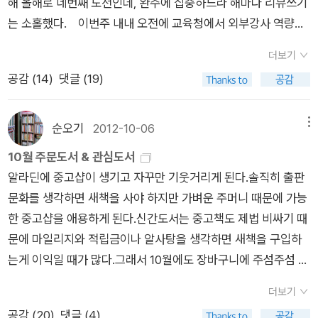
해 올해로 네번째 도전인데, 완주에 집중하느라 해마다 리뷰쓰기
게 되었다.’ (87쪽) 그 시절을 몰랐던 혹은 경험하지 못한 이들
없이는 의지력도 없었다.p 71 PMS premenstrual syndrome,
는 소홀했다. 이번주 내내 오전에 교육청에서 외부강사 역량강
에게 누군가의 삶은 소설이나 영화처럼 다가온다. 나 역사 다르지
psychotic mood shift, pass my shotgunp 77 의지력을 키우
화 연수로 빡센 일정에 사흘째 되니 몸도 힘들고혹시라도 완주를
않다. 이런 책을 통해서 그들의 시간을 불러올 뿐이다. 천막에서
는 식습관/“배고픈 야수에게 먹이를 주어라.” “설탕은 연구실에
더보기
못할까봐 오늘 밤은 세밀화 모임엔 나가지 않았는데, 다행이 일찍
살아야 하는 삶은 여전히 비닐하우스로 이어지고, 발끝이 닿지 않
서는 효과를 발휘하지만 당신의 다이어트에는 아니다.” “천천히
공감 (
14
)
댓글 (19)
마무리를 했다. 4월 13일, <나는 코끼리였다>를 시작으로 10
는 방 한 칸에서 살림을 사는 삶은 줄어들지 않았다. 진실이 아닌
흡수된느 음식을 섭취하라.” “아플 때는 면역 체계를 위해 포도당
월 10일 <무등산 역사길이 내게로 왔다>로 마무리된 독서마라
것들이 진실로 보도되고, 권력과 부가 휘두르는 칼에 서민들은 깊
을 아껴두라.” “피로할 때는 잠을 자라.”p 84 자기 절제의 첫 번
톤!독서기록에는 어린이 책과 그림책도 있고, 한 권을 다 끝내지
고 큰 상처를 입는다. 우리가 바라는 삶은 어떤 것일까? 부자가
순오기
2012-10-06
메뉴
째 단계는 분명한 목표를 정하는 것이다./p 85 하지만 우리 대부
않고 읽은 쪽수만 기록한 책도 있지만 총 82권을 등록했다. 접힌
되는 것, 명예를 갖는 것, 높은 지위에 오르는 것은 극소수가 바라
10월 주문도서 & 관심도서
분이 안고 있는 문제는 목표의 결핍이 아니라 과잉이다.p 85 “하
부분 펼치기 ▼ 펼친 부분 접기 ▲ 4/13 나는 코끼리였다 역
는 삶이다. 아니 바란다고 될 수 있는 삶이라면 좋겠다. 그저 내
알라딘에 중고샵이 생기고 자꾸만 기웃거리게 된다.솔직히 출판
나의 잘못을 저지르지 않으려 애쓰다 보면 이따금 다른 실수를 저
도선수 장미란을 닮은 정우성은 코끼리처럼 뚱뚱하고 틱장애를
식구가 배고프지 않고 춥지 않게 겨울을 지낼 수 있는 아주 작은
문화를 생각하면 새책을 사야 하지만 가벼운 주머니 때문에 가능
질러 놀라곤 했다. 습관은 무의식의 틈새를 파고들었으며, 성향이
갖고 있어 왕따 당하는 6학년 소년이다. 우성의 머릿속에는 바오
공간을 꿈꾼다. 아프면 참지 않고 바로 병원에 갈 수 있는 세상,
한 중고샵을 애용하게 된다.신간도서는 중고책도 제법 비싸기 때
논리보다 강하게 작용하는 경우가 많았다.”p 89 심리학자 로버
밥 녀석이 살고 있어 아무때나 이상한 소리를 낸다. 우성은 자신
잘못된 부분을 바로 인정하고 시정할 수 있는 세상을 바란다.
문에 마일리지와 적립금이나 알사탕을 생각하면 새책을 구입하
트 에먼스 Robert Emmons와 로라 킹 Raura King이 일련의
을 따돌린 아이들을 찾아다니며 복수를 한 형 때문에 전학을 하고
‘시간이 갈수록 사람들이 늘어나기 시작했다. 맨 먼저 달려온
는게 이익일 때가 많다.그래서 10월에도 장바구니에 주섬주섬 담
연구를 통해 증명했듯이 목표가 서로 충돌할 경우에는 결국 불만
부모님과 떨어져 형과 같이 지낸다. 형은 열일곱 살이 많고 우성
사람들은 늘 차별과 소외가 있는 곳에서 함께해온 헌신적인 사회
아보는 관심도서들~ <고전탐닉 2>가 나왔다는 걸 알고 10월의
으로 이어진다.p 90 상충하는 목표 ; 첫째, 걱정을 많이 한다./둘
의 다이어트를 위해 엄격히 관리하지만, 우성은 형이 없는 틈에
단체 사람들과 고통받는 노동자들이었다. 이랜드-뉴코아 여성 노
더보기
장바구니에 찜했다. 고전탐닉을 재미있게 읽었고, 이달의 리뷰로
째, 일의 성취도가 떨어진다./셋째, 정신적으로나 육체적으로 건
치킨과 피자를 시켜먹는다. 우성은 밥이나 축내는 돼지처럼 살지
동자들, 코스콤 비정규자들, 며칠 전 고공농성을 마친 GM대우
공감 (
20
)
댓글 (4)