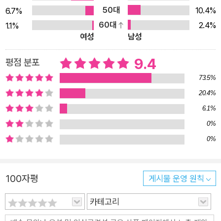
고 있는지, 그가 지금 왜 구속되어야 하는지 그리고 왜 시인이 되
50대
10.4%
6.7%
어야 했는지를. 이 책은 그동안 시에서, 혹은 현장에서 말해지지
60대
2.4%
1.1%
않은 ‘인간 송경동’의 진실한 모습을 오롯이 담았다. 지금 송경동
여성
남성
시인은 희망버스를 기획했다는 이유로, 현재 감옥에 잡혀 있는 몸
이다. 단지 이 시대를 살아가는 노동자들과 사람들에게 희망을 갖
9.4
평점 분포
고 살자며 희망버스를 제안했을 뿐인데, 희망버스를 탄 사람들이
73.5%
모여 희망과 웃음을 나눴을 뿐인데, 이 나라는 그런 희망을 연대
20.4%
한 시인 송경동을 감옥에 가뒀다. 송경동 시인은 앞으로 누구라도
6.1%
혼자 외로운 고공으로 오르지 않기를 희망한다. 그리고 만인의 연
0%
대가 굳건한 세상을 그린다. 시인의 몸은 잡아 가뒀을지언정 시인
0%
의 시와 희망은 가두지 못할 것이다. 우리의 희망 또한 구속되지
않을 것이다. 희망버스는 계속 달릴 것이다. 우리가 처음 만나는
울보 ‘송경동’ 한강대교를 넘는데 열린 차창으로 시원한 강바람이
100자평
게시물 운영 원칙
불어왔다. 64만 원 받던 비정규직 여성노동자들이 목숨을 걸고
카테고리
싸운 하루가 그렇게 저물어가고 있었다. 세상은 그렇게 또 평온하
게 저물어가고 있었다. 나도 모르게 입에서 노랫가락 하나가 흘러