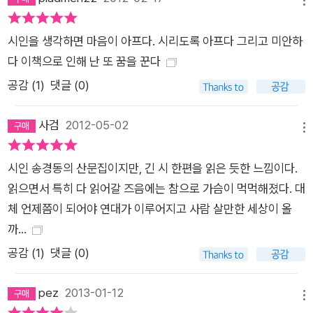
해왔다. 추도시를 낭송했다는 이유로 수차례 소환장을 받기도 했
다. 이러한 개인사뿐 아니라 그의 가족사를 통해서도 우리는 그와
시인을 생각하면 마음이 아프다. 시리도록 아프다 그리고 미안하
그의 가족들이 온몸으로 노동 현장을 살아간다는 것을 알 수 있
다 이책으로 인해 난 또 꿈을 꾼다
다. 그런 삶이 있기에 송경동 시인의 인생관과 문학관은 하나로
공감 (
1
)
댓글 (0)
일치하는 것이다. 산문집 『꿈꾸는 자 잡혀간다』를 통해 우리는 송
경동 시인이 왜 노동, 투쟁 현장에서 노동문학운동을 하며 살아가
사검
2012-05-02
메뉴
는지, 그 물음에 대한 답을 얻을 수 있다. 그리고 앞으로 그가 써
낼 수많은 삶의 이야기들을 예감할 수 있다. 총 다섯 부로 구성된
시인 송경동의 산문집이지만, 긴 시 한편을 읽은 듯한 느낌이다.
이 책은 송경동 시인의 자전적 이야기와 투쟁 현장의 생생한 이야
읽으면서 특히 다 읽어갈 즈음에는 참으로 가슴이 먹먹해졌다. 대
기가 진솔하게 펼쳐져 있다. 1부 ‘꿈꾸는 청춘'과 2부 '가난한 마
체 언제쯤이 되어야 연대가 이루어지고 사람 살만한 세상이 올
음들'에서는 어린 송경동에서 청년, 중년을 살아오는 동안 목수
까...
조공으로, 배관공으로, 용접공으로 살며 시인의 꿈을, 노동문학의
공감 (
1
)
댓글 (0)
꿈을 놓지 않은 이야기를 담고 있다. 3부 '이상한 나라'와 4부 '잃
어버린 신발'에서는 산재 사망자, 비정규직 노동자를 비롯해 거대
pez
2013-01-12
자본과 권력에 짓밟힌 사람들의 이야기가 있으며, 5부 'CT85호
메뉴