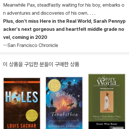
Meanwhile Pax, steadfastly waiting for his boy, embarks o
n adventures and discoveries of his own. . . .
Plus, don't miss
Here in the Real World
, Sarah Pennyp
acker's next gorgeous and heartfelt middle grade no
vel, coming in 2020
--
San Francisco Chronicle
이 상품을 구입한 분들이 구매한 상품