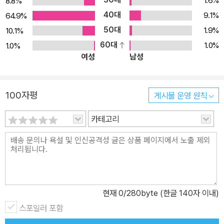
1.6%
8.8%
40대
9.1%
64.9%
50대
1.9%
10.1%
60대
1.0%
1.0%
여성
남성
100자평
게시물 운영 원칙
카테고리
현재
0
/280byte (한글 140자 이내)
스포일러 포함