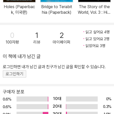
Holes (Paperbac
Bridge to Terabit
The Story of the
k, 미국판)
hia (Paperback)
World, Vol. 3 : Hist
ory for the Classi
cal Child: Early M
odern Times (Pap
읽고 싶어요 4명
0
1
2
erback, Revised E
읽고 있어요 2명
dition)
100자평
리뷰
마이페이퍼
읽었어요 3명
이 책에 내가 남긴 글
로그인하면 내가 남긴 글과 친구가 남긴 글을 확인할 수 있습니다.
로그인하기
구매자 분포
10대
0%
0.6%
20대
0.3%
0.6%
30대