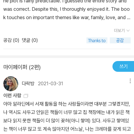
he plot is fairly predictable. I guessed the entire story and
was correct. Despite this, I thoroughly enjoyed it. The boo
k touches on important themes like war, family, love, and c
ourage. It made me fearful of war, appreciate my family mo
더보기
re, resolve to love wholeheartedly in the present, and striv
공감 (
0
)
댓글 (0)
e to be courageous and do the right things.I definitely nee
d the second book right now! There are so many unanswe
red questions. I wonder how Vola is doing. Will Peter and hi
쓰기
마이페이퍼 (2편)
s father improve their relationship? I can't wait for the sequ
el to come out.Also, I like Jon Klassen's illustrations a lot, b
다락방
2021-03-31
메뉴
ut they don't quite match the story.——————(스포 있음)
여우 한 마리가 세상의 전부일 수 밖에 없었던 아이의 이야기.그 어떤
이런 사람
일에도 더이상 울지 않는 사춘기 남자 아이가 자신의 애완동물인 여
아마 알라딘에서 서재 활동을 하는 사람들이라면 대부분 그렇겠지만,
우를 버려야 하는 상황이 되어 대성통곡한다. 그렇게 헤어짐으로 시
나 역시도 사두고 안읽은 책들이 너무 많고 집 책장에는 내가 읽은 책
작하는 이 소설은 처음부터 끝까지 헤어짐으로 이어진다. 피터는 온
보다 읽지 못한 책들이 더 많이 꽂혀(아니 쌓여) 있다. 사두고 쌓여있
세상과 같은 여우 Pax와 헤어지고, Pax를 데리러 가기 위해 할아버
는 책이 너무 많고 또 계속 많아지던 어느날, 나는 크레마를 갖게 되고