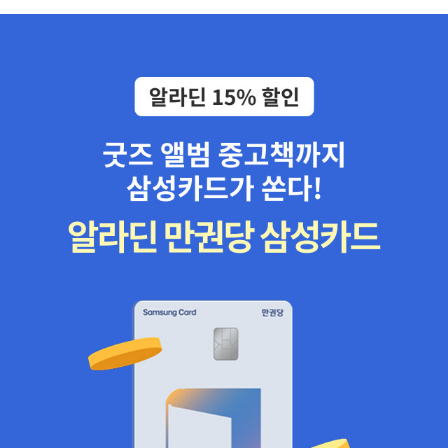
적도 없었는데...........................아, 그건 그렇고.어제 퇴근 길에는 심
시민사회운동에 활발하게 참여했다.2017년 촛불혁명으로 들어선 정
규선의 <소중한 사람>이란 노래가 떠올라서 애플 뮤직 들어가 재생
부에서 여성가족부 장관으로 재직하며, 당시 미투운동과 ‘불편한 용
시켰는데 들을 수 없는 노래라고 나오는거다. 그러다 보니 밑에 가수
기’의 시위 등 억눌려왔던 여성들의 목소리가 격렬히 울려 퍼지던 현
수지의 노래가 보였고, 그래서 나는 <다른 사람을 사랑하고 있어>를
장을 목격하고 함께했다. 현재는 성균관대학교 사학과 명예교수로 있
재생시켜 버렸는데,이걸 듣고 나니까, 크- 수지는 yes or no 지! 하
으며 서울시 교육청 성평등위원장으로 활동하고 있다.지은 책으로는
게 되었고, 그렇게 연달아 그 노래도 재생했다.라고 써놓고 검색하다
《노동운동과 노동자문화》, 《민족과 페미니즘》, 《여성사 다시 쓰기》,
가 그 노래 제목이 <yes or no>가 아니라 <yes no maybe>라는
《주거 유토피아를 꿈꾸는 사람들》 등이 있고, 《민족주의와 역사교
걸 이제 알게 됐다.네..아 두 노래 모두 각자 저만의 이유로 슬프구먼.
육》, 《처음 읽는 여성의 역사》, 《글로벌시대에 읽는 한국 여성사》 등
저 위의 노래 <다른 사람을 사랑하고 있어> 보면 가사 중에 '다른 사
을 함께 썼다.운동가를 자처해왔지만 대학이라는 공간으로 살짝 비켜
람을 사랑하고 있어/다 말하고 싶지 않았어/넌 좋은 사람이니까' 라는
나 있었던 탓에 늘 동료 여성운동가들이 지나온 험한 세월, 경제적 난
게 나오는데..아오... 너무 거시기하다. 참 할 말 많아지는데.. 그러니
관과 과로로 점철된 고단한 삶에 대한 죄책감을 갖고 있다. 그래서 그
까 나도 .. 좋은 사람 좋아하면서 다른 사람 사랑한 적 있고, 어떤 때에
들의 과거가 오늘날의 페미니스트들과 공유되고 기억되기를 희망한
는 좋은 사람이라서 예스를 할까 하다가, 그렇지만 다른 사람이 툭 찌
다. ‘올드페미’의 고민과 성찰이 ‘영페미’와 ‘헬페미’의 그것과 만나 차
르는 순간 뒤도 안보고 돌아갈 나일걸 알기에 노를 말한 적도 있고..
이 속의 공동체(연대)를 만들고, 그곳에서 페미니즘의 미래가 열리기
그러니까 좋은 사람..인거 너무 좋고 사람은 모두 좋은 사람이어야 하
를 기대한다.-알라딘 저자소개 中 펼친 부분 접기 ▲이 책은 꼭 읽어
지만, 좋은 사람을 사랑하는 것과 내가 사랑하는 사람이 좋은 사람인
보고 싶다. 내가 써낸책도 에세이임에도 불구하고 나는 사실 에세이