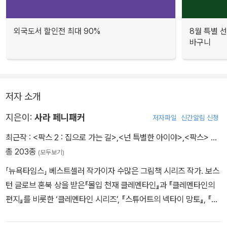
외국도서 할인전 최대 90%
8월 특별 선
바구니
저자 소개
지은이:
사라 페니패커
저자파일
신간알림 신청
최근작 :
<팍스 2 : 집으로 가는 길>
,
<넌 특별한 아이야>
,
<팍스>
…
총 203종
(모두보기)
「뉴욕타임스」 베스트셀러 작가이자 수많은 그림책 시리즈 작가. 보스
턴 글로브 혼북 상을 받은『몰입 천재 클레멘타인』과 『클레멘타인의
편지』를 비롯한 ‘클레멘타인 시리즈’, 『스튜어트의 넥타이 망토』, 『스
튜어트, 학교에 가다』 등의 ‘스튜어트 시리즈’, ‘플랫 스탠리의 세계 모