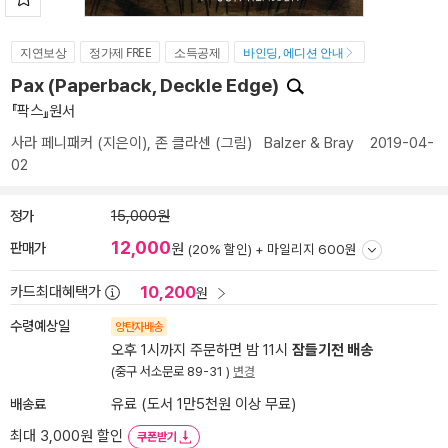
지연보상
정가제 FREE
소득공제
바인딩, 에디션 안내
Pax (Paperback, Deckle Edge)
『팍스』원서
사라 페니패커
(지은이),
존 클라센
(그림)
Balzer & Bray
2019-04-
02
정가
15,000원
12,000
판매가
원
(20% 할인) +
마일리지 600원
10,200
카드최대혜택가
원
수령예상일
양탄자배송
오후 1시까지 주문하면 밤 11시
잠들기전 배송
(중구 서소문로 89-31 )
변경
배송료
유료 (도서 1만5천원 이상 무료)
최대 3,000원 할인
쿠폰받기