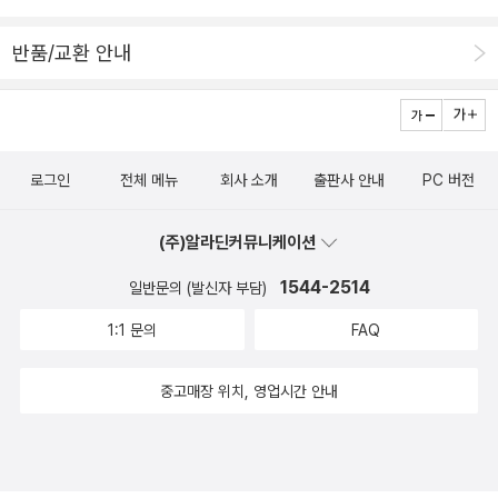
하는, 자신의 세상을 되찾고자 하는 Peter.다리를 잃고 그제서야 자
나는 크레마에 전자책 쌓아두고 대출한 책 쌓아두면서 종이책도 사서
다. 이 산들은 도대체 언제쯤 없어질까 싶지만 밥벌이는 쉬웠던 적이
신이 처한 상황을 돌아볼 수 있게 되고 사라진 자신을 찾으러 끊임없
여전히 안읽고 쌓아두는 사람이 된 것이다.이것만으로도 이미 미련의
반품/교환 안내
없는 것 같다. 예전에는 종이신문 펼쳐가며 혹은 주간지를 훑어보면
이 질문을 던지고 있는 Vola.다리를 잃었음에도 개의치 않고 좌절하
극치를 달리는데, 아아, 여기서 도대체 뭘 더 상상할 수 있겠습니까,
서 신간 소식을 접했다. 그게 그렇게나 재미있었더랬다. 그러나 요즘
지 않고 여전히 밝은 Rent. 나는 어떤 유형인가?내가 예전의 어떤 과
여러분? 비극이 더 일어날 수 있을까요?있다.미래는 예측불허 그리
에는 종이 신문이 눈앞에 있어도 펼쳐보지 않는다. 매일 알라딘에 들
거를 가졌든 모든 걸 태우고 다시 태어나는 피닉스처럼, 우리는 매 순
하여 생은 의미를 갖는 것.그러니까 나는, 원서를 완독하였고(한 권
어와 신간을 확인하는 게 루틴중 하나였는데, 어느순간 그도 잘 안하
간 새로운 삶을 살 수 있다고 Vola에게 가 닿은 문장이 나에게 와 닿
완독하고 요란하죠?), 원서 읽기에 자신감이 똭 붙어버려(한 권 완독
로그인
전체 메뉴
회사 소개
출판사 안내
PC 버전
고 있다. 신간 훑어보는 것도 아닌데 어째서 장바구니에 살 책들을 쌓
는다.2편 얼른 와랏!
하고 역시 요란하죠?), 이제 전자책 사서 크레마에 쌓아두고, 도서관
이는지 잘 모르겠다. 알라딘 서재를 돌아다니기 때문일까. 《연대하는
에서 대출해 쌓아두고, 종이책 구매해서 계속 쌓아두면서, 아아, 원서
(주)알라딘커뮤니케이션
페미니즘》이라니, 제목이 너무 약해서, 만약 내가 이 책의 제목만 보
도 막 쌓아두는 사람이 되어버렸다. 그렇게 최근에 주문한 원서들이
았다면 내 관심을 끌지 않았을 것이다. 그런데 이 책의 저자를 보라,
1544-2514
일반문의 (발신자 부담)
속속 도착하고 있고, 아직 도착하지 않은 책들도 있으니. 흑흑. 얘들
정현백이다!! 그렇다. 그, 정현백, 우리가 아는 그 정현백이다.접힌 부
아, 나 이제 원서 막 배송된다... 그리고 이 책을 시작했다... 나, 이대로
1:1 문의
FAQ
분 펼치기 ▼ 학문과 현장을 넘나들며 활동해온 페미니스트 역사학
괜찮은가...미래는 예측불허 그리하여 생은 의미를 갖는 것..전자책 크
자. 서울대학교 역사교육학과를 졸업하고 같은 학교 대학원 서양사학
레마에 쌓아두고, 종이책 쌓아두고, 도서관에서 대출한 책 쌓아두고,
중고매장 위치, 영업시간 안내
과에서 석사학위를 받은 뒤, 독일 보훔대학교에서 독일노동사로 박사
원서 쌓아두고... 이제 여기서 뭔가 더 추가될 건 없겠지..정말 없겠
학위를 받았다. 이후 성균관대학교 사학과에서 교수로 재직하며 연구
지...............사람은 진짜 자기에게 어떤 일이 생길지 모른다..........나
와 강의를 하는 동안, 여성단체들의 연대 조직인 한국여성단체연합에
도 내가 이런 사람이 될 줄 몰랐고, 이런 사람이 되고 싶다고 생각한
서 공동대표를 맡고 다시 참여연대의 공동대표를 지내며 여성운동과