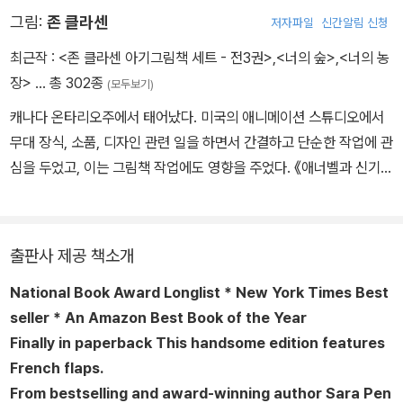
험 시리즈’, 『중국을 구한 참새 소녀』 등을 썼다. 『사랑에 빠진 피에
그림:
존 클라센
저자파일
신간알림 신청
르』로 골든 카이트 상을 받았다. 현재는 매사추세츠 케이프코드와 플
로리다를 오가며 지내고 있다. www.sarapennypacker.com
최근작 :
<존 클라센 아기그림책 세트 - 전3권>
,
<너의 숲>
,
<너의 농
장>
… 총 302종
(모두보기)
캐나다 온타리오주에서 태어났다. 미국의 애니메이션 스튜디오에서
무대 장식, 소품, 디자인 관련 일을 하면서 간결하고 단순한 작업에 관
심을 두었고, 이는 그림책 작업에도 영향을 주었다. 《애너벨과 신기한
털실》, 《샘과 데이브가 땅을 팠어요》, 《늑대와 오리와 생쥐》, <모양>
3부작 시리즈 《세모》, 《네모》, 《동그라미》, 《산타는 어떻게 굴뚝을
내려갈까?》 등 여러 그림책을 글 작가 ‘맥 바넷 Mac Barnett’과 함
출판사 제공 책소개
께 만들었다. 두 작가의 협업 그림책은 칼데콧상, 케이트 그린어웨이
National Book Award Longlist *
New York Times
Best
상, 보스턴 글로브 혼북상 등 유수의 상을 받았다. 이 중 <모양> 3부
seller * An Amazon Best Book of the Year
작 시리즈는 애플tv+의 애니메이션으로 제작될 만큼 큰 인기를 끌었
Finally in paperback This handsome edition features
다. 쓰고 그린 첫 그림책 《내 모자 어디 갔을까?》로 2011 뉴욕타임스
French flaps.
가 선정한 ‘올해의 그림책 TOP 10’에 선정되었고, 후속작 《이건 내
From bestselling and award-winning author Sara Pen
모자가 아니야》로 칼데콧상, 케이트 그린어웨이상을 받았다. 그 외 작