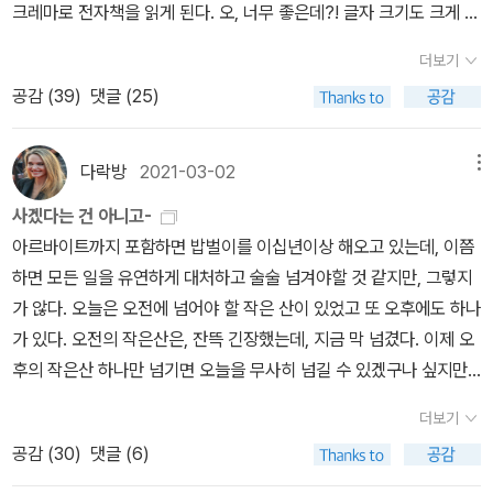
지와 헤어지고(정확히는 집을 나오고)우연히 만나게 된 진짜 어른 같
크레마로 전자책을 읽게 된다. 오, 너무 좋은데?! 글자 크기도 크게 할
은 사람인 Vola와 헤어지고,마지막으로 Pax와 진정한 이별을 맞이
수 있으니 노안 오고 있는 내게 완전 맞춤한 기기다. 게다가 전자책으
더보기
한다. 이 이후로 이 소년이 어떻게 될지 궁금해서 당장 다음 편을 주문
로 읽는다면 나는 이제 종이책을 쌓아두지 않을 수 있겠군. 공간도 모
했다.이 책은 전쟁의 참상에 대해 이야기 한다. 이는 장소와 다리로 연
공감 (
39
)
댓글 (25)
자란데 너무 좋은 방법이다!그러나 이것은 대단한 착각이라는 것이
결되는 듯 하다. 피터와 볼라는 지속적으로 자신이 있어야 하는 장소
얼마되지 않아 드러났는데, 그러니까 전자책을 읽게된 나는 전자책도
에 대해서 고민한다. 있어야 하는, 있고 싶은 곳에 있는 게 평화일까?
사두고 안읽고 있는 것이며, 종이책 구매는 그전과 달라진 바가 없는
다락방
2021-03-02
메뉴
그리고 그런 장소들을 파괴하는 대참사가 바로 전쟁이다. 그런 전쟁
것이다. 이제 집 책장에도 그리고 크레마에도 안읽은 책들이 쌓여있
사겠다는 건 아니고-
을 즐기는 인물로 묘사되는 아빠는 실제로 피터에게서 위안이 되는
다. 도서관이라는 곳을 알고 다니기 시작하면서, 바로 이거다, 답을 찾
아르바이트까지 포함하면 밥벌이를 이십년이상 해오고 있는데, 이쯤
모든 장소를 빼앗는다. 심지어 Pax의 세계에도 이런 문제를 만들어
았어! 하고 흥분하였다. 도서관에 가는 발걸음은 가벼웠고 도서관에
하면 모든 일을 유연하게 대처하고 술술 넘겨야할 것 같지만, 그렇지
낸다. 아빠는 의도적으로 Pax를 그 곳에 풀었던 걸까?그렇다고 볼
도착해 거기 가득한 책들을 보면 어찌나 행복하던지. 사람 성향은 어
가 않다. 오늘은 오전에 넘어야 할 작은 산이 있었고 또 오후에도 하나
수 밖에 없지만.장소가 주는 의미에 대해서 생각해본다. 우리 모두 적
디 가는게 아니라서, 한 권만 빌려가지고 와야지, 하고 도착하면 어김
가 있다. 오전의 작은산은, 잔뜩 긴장했는데, 지금 막 넘겼다. 이제 오
절한 장소가 있어야 한다.막연히 집이 아니라 있어도 되는 곳. 그런 곳
없이 나올 때는 내 손에 다섯권씩 들려 있었다. 그래, 읽고 싶은 책을
후의 작은산 하나만 넘기면 오늘을 무사히 넘길 수 있겠구나 싶지만,
이 필요하다.그래서 다리를 다치는 Peter, 다리를 잃은 Vola와 Rent
도서관에 신청하고 또 도서관에서 빌려 읽으니, 이제 더이상 책을 사
또 이 산이라는 게 갑자기 없다가도 생긴다. 물론, 있다가도 사라지고.
가 이어진다. 그들은 다리를 잃었지만, 그들이 갈 수 있는 장소에 대한
서 안읽고 쌓아두는 일은 없겠지? 하였지만, 아아, 빌려 읽는건 빌려
더보기
오늘 두 개의 산도 내게 생길줄 몰랐던 것들이다. 게다가 회사에서 새
전체를 잃었다. 이에 대한 각자의 대처에 대해서도 생각해볼만하다.
읽는대로 대출기간 되도록 읽지 못하고, 그러면서도 어김없이 갈 때
공감 (
30
)
댓글 (6)
로운 일들을 시도하고 있는 바람에 내가 예상하지 못했던 산, 거기 있
다리를 다쳐서 큰 문제가 되었음에도 굳건히 자신의 목표를 이루고자
마다 다섯권씩 빌려오고, 그러면서도 종이책 구매는 멈추질 않아서,
는줄 몰랐던 큰 산들이 자꾸 있어서 나로 하여금 넘어가게 한다. 힘들