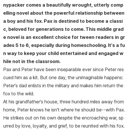
nypacker comes a beautifully wrought, utterly comp
품으로 《모자를 보았어》, 《하늘에서 돌이 쿵!》, 《오틸라와 해골》 등
elling novel about the powerful relationship between
이 있고, 2025년에 첫 아기 그림책 보드북 《너의 섬》, 《너의 농장》,
a boy and his fox.
Pax
is destined to become a classi
《너의 숲》을 출간했다. 2026 아스트리드 린드그렌상 수상자로 선정
c, beloved for generations to come.
This middle grad
되었다.
e novel is an excellent choice for tween readers in gr
ades 5 to 6, especially during homeschooling. It's a fu
n way to keep your child entertained and engaged w
hile not in the classroom.
Pax and Peter have been inseparable ever since Peter res
cued him as a kit. But one day, the unimaginable happens:
Peter's dad enlists in the military and makes him return the
fox to the wild.
At his grandfather's house, three hundred miles away from
home, Peter knows he isn't where he should be--with Pax.
He strikes out on his own despite the encroaching war, sp
urred by love, loyalty, and grief, to be reunited with his fox.