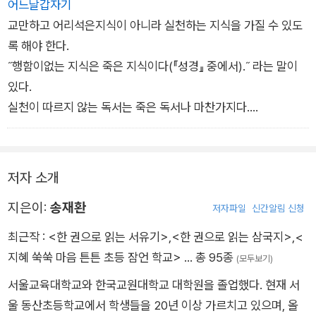
여기서 더 나아가 엄선한 필수 고전을 가정에서 읽힐 수 있도록
어느날갑자기
다양한 독서활동지를 수록하였다. 책의 특징, 의의, 중점을 두고
교만하고 어리석은지식이 아니라 실천하는 지식을 가질 수 있도
읽어야 하는 부분뿐만 아니라, 각 고전마다 내용의 이해를 돕고
록 해야 한다.
생각을 넓혀 줄 다양한 독후활동을 활동지로 담아냈다. 필수 고전
˝행함이없는 지식은 죽은 지식이다(『성경』 중에서).˝ 라는 말이
에 관련한 다양한 활동을 아이와 직접 해보고 써봄으로써 고전 효
있다.
과를 고스란히 누릴 수 있도록 하였다.
실천이 따르지 않는 독서는 죽은 독서나 마찬가지다.
무슨 고전을 읽혔느냐보다 더욱 중요한 것은 그 고전을 읽고 무엇
이 달라졌느냐다.
사서삼경을 다 읽었을지라도 이전과 다를 바 없다면 무슨 의미가
저자 소개
있겠는가.
지은이:
송재환
저자파일
신간알림 신청
최근작 :
<한 권으로 읽는 서유기>
,
<한 권으로 읽는 삼국지>
,
<
지혜 쑥쑥 마음 튼튼 초등 잠언 학교>
… 총 95종
(모두보기)
서울교육대학교와 한국교원대학교 대학원을 졸업했다. 현재 서
울 동산초등학교에서 학생들을 20년 이상 가르치고 있으며, 올