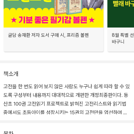
글담 송재환 저자 도서 구매 시, 프리즘 볼펜
8월 특별 선
바구니
책소개
고전을 한 번도 읽어 보지 않은 사람도 누구나 쉽게 따라 할 수 있
도록 구성부터 내용까지 대대적으로 개편한 개정최종판이다. 동
산초 100권 고전읽기 프로젝트로 밝혀진 고전리스트와 읽기법
중에서도 초등아이를 성장시키는 15권의 고전만을 엄선하여 효
과적인 읽기법을 소개한다. 수많은 학부모와 교사로부터 “고전을
읽히고 싶은데, 도저히 어디서부터 어떻게 시작해야 할지 알 수가
목차