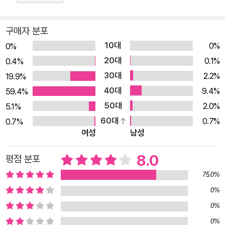
학년으로 구분 지어 각 나이대별 아이들의 성장발달과 특징을 자
세히 소개했다. 예를 들어 1, 2학년은 고전으로 인도하는 시기이
구매자 분포
자 좋은 습관을 들이는 최적의 시기다. 3, 4학년은 지적 욕구가
10대
0%
0%
초등 시절 중에서 가장 왕성하며, 영웅을 필요로 한다. 5, 6학년
20대
0.1%
0.4%
은 지식과 논리의 세계에 빠져들어 질 중심의 독서로 바뀌어야 한
30대
2.2%
19.9%
다. 이러한 특징을 바탕으로 성장을 돕는 고전 리스트를 소개하
40대
9.4%
59.4%
고, 각 시기별 아이들이 좋아하는 읽기법을 소개한다. 현재 아이
50대
2.0%
5.1%
의 나이에 맞게 직접적인 도움을 얻을 수 있어 더욱 유용한 구성
60대
0.7%
0.7%
이다. 이 책 한 권이면 고전읽기가 쉬워진다! 직접 써보고 따라 해
여성
남성
보는 다양한 독서활동지가 필수고전 15권을 아이 것으로 만들어
준다! 이 책의 최대 특징은 학년별로 엄선한 5권의 고전 읽기법이
8.0
평점 분포
다. 고전이 생소한 엄마도 이 책 한 권만 있으면 가정에서 지도가
75.0%
가능하도록, 저자 특징, 책의 의의, 책에서 눈여겨보아야 할 특징,
0%
내용에 대해 자세히 일러 준다. 무엇보다 이 책의 장점은 책마다
0%
소개되어 있는 다양한 활동지다. 책을 깊이 있게 읽고 생각을 확
0%
장할 수 있도록, 책 읽는 재미를 높일 수 있도록 다양한 활동이 워