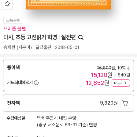
소득공제
프리즘 볼펜
다시, 초등 고전읽기 혁명 : 실전편
송재환
(지은이)
글담출판
2018-05-01
종이책
16,800
원,
10%
15,120
원
+ 840원
12,852
원
카드최대혜택가
더보기
전자책
9,320
원
수령예상일
택배 주문시 내일 수령
(중구 서소문로 89-31 기준)
변경