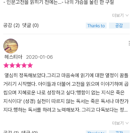
- 인문고전을 읽히기 전에는...- 나의 가슴을 울린 한 구절
더보기
공감 (
2
)
댓글 (0)
메뉴
헤스티아
2020-01-06
열심히 정독해보았다.그리고 마음속에 읽기에 대한 열정이 꿈틀
거리기 시작했다. 아이들과 더불어 고전을 읽으며 이야기하며 곱
씹으며 지혜로운 나로 성장하고 싶다.'행함이 없는 지식은 죽은
지식이다' (성경) 실천이 따르지 않는 독서는 죽은 독서나 마찬가
지다.행하는 독서를 하려고 노력해보자. 그리고 다독보다는 정독
에 우선순위를 두자.(이 리뷰를 실제로 쓴것은 1년반전인데 어느
더보기
새 정독하다가 다독으로 옮겨간 나를 다시 반성하자) 저학년, 중
공감 (
1
)
댓글 (0)