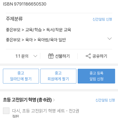
ISBN 9791186650530
주제분류
신간알림 신청
좋은부모
>
교육/학습
>
독서/작문 교육
좋은부모
>
육아
>
육아법/육아 일반
선물하기
공유하기
중고
중고
중고 등록
알라딘에 팔기
회원에게 팔기
알림 신청
초등 고전읽기 혁명 (총 6권)
신간알림 신청
다시, 초등 고전읽기 혁명 세트 - 전2권
절판