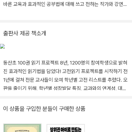
바른 교육과 효과적인 공부법에 대해 쓰고 전하는 작가와 강연가
로도 학생과 학부모들을 만나고 있다. 특히 『초등 고전 읽기 혁
명』을 통해 고전이 아이들을 어떻게 변화시키고 성장시키는지 생
생하게 보여주어 초등 고전 읽기 열풍을 불러일으켰다. 이외의 저
출판사 제공 책소개
서로는 『인성 쑥쑥 한자 쑥쑥 초등 사자소학』, 『어휘 쑥쑥 논리 쑥
쑥 초등 명심보감』, 『초등 1학년 공부, 책읽기가 전부다』, 『초등 2
학년 평생 공부 습관을 완성하라』 등이 있다. 많은 저서가 문화체
동산초 100권 읽기 프로젝트 8년, 1200명의 참여학생으로 밝혀
육관광부 우수교양도서로 선정됐으며, 왕성한 저술 활동과 독서
진 효과적인 읽기법을 담았다! 고전읽기 프로젝트를 시작하기 전
교육에 대한 공로를 인정받아 ‘올해의 독서 문화상(2011)’과 ‘눈
1년에 걸쳐 전문 교사들이 모여 학년별 고전 리스트를 추렸다. 오
높이 교육상(2020)’을 수상했다. 교사로서 뿐만 아니라 저자이
판을 줄이기 위해, 학년별 성장발달 특징, 교과와의 연계성, 대중
자 강연가로 학생들과 학부모들에게 선한 영향력을 끼치고 있다.
성, 분량 등 엄격한 기준을 적용하였다. 그러나 막상 8년 동안 고
EBS [부모]와 KBS라디오 [교육을 말합시다] 등과 같은 프로에
전읽기를 진행해 본 결과, 아이?교사의 특성을 비롯하여 수많은
다수 출연했으며 도서관, 문화센터, 기업체, 학교 등에서 600회
이 상품을 구입한 분들이 구매한 상품
이유로 예상을 벗어나는 결과가 발생했다. 무엇보다 신기한 공통
이상의 강연을 진행했다.
점들을 발견할 수 있었다. 유독 아이들이 좋아하고 읽었을 때 성
장이 두드러지는 고전들이 있었던 것이다. 뿐만 아니라 고전읽기