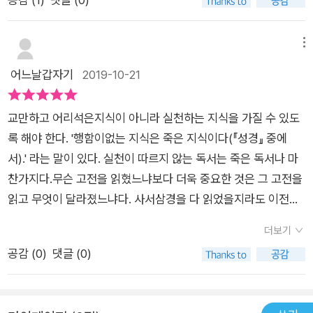
학년, 고학년 각 단계별로 독서방법과 아이들의 특성을 알려주셨
는데 도움이 많이 되었다. 다 읽고 나니 고전이 답인것 같다는 생
각이 들었다.하루 10분씩 남은 인생동안 100권을 채울수 있을지
메뉴
몰라도 노력해보자
어느날갑자기
2019-10-21
교만하고 어리석은지식이 아니라 실천하는 지식을 가질 수 있도
록 해야 한다. '행함이없는 지식은 죽은 지식이다(『성경』 중에
서).' 라는 말이 있다. 실천이 따르지 않는 독서는 죽은 독서나 마
찬가지다.무슨 고전을 읽혔느냐보다 더욱 중요한 것은 그 고전을
읽고 무엇이 달라졌느냐다. 사서삼경을 다 읽었을지라도 이전과
다를 바 없다면 무슨 의미가 있겠는가.
더보기
공감 (
0
)
댓글 (0)