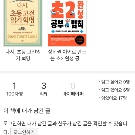
효과는 진행하는 교사의 역량과 성향에 큰 영향을 받기 마련인데,
이와 상관없이 누구에게나 효과적인 읽기법이 밝혀졌다. 이 책은
이렇게 발견한 고전 리스트와 읽기 노하우를 바탕으로, 진수만을
추렸다. 100권의 고전 중에서 15권을 필수 고전으로 엄선하였고,
각 고전에 맞는 읽기법을 담아냈다. 학년별 고전읽기에 대한 모든
고민 해결서! 우리 아이의 나이에 맞게 쉽게 찾아 실천해 보는 구
다시, 초등 고전읽
상위권 아이로 만드
기 혁명
는 초2 완성 공부
성! 『초등 고전읽기 혁명』 출간 이후 수많은 부모와 교사가 고전
법칙
을 읽히고자 시도하였지만, 막막함에 어려움을 호소하였다. 이런
독자들을 도와주기 위해 7년 전 『초등 고전읽기 혁명 실천편』을
읽고 싶어요 0명
1
3
0
출간하였지만 한계가 있었다. 이를 개선하고자 독자들의 의견을
읽고 있어요 6명
100자평
리뷰
마이페이퍼
적극 반영하여, 구성과 내용을 대대적으로 개정하였다. 그 특징
읽었어요 17명
중 하나가 바로 학년별 구성이다. 초등 아이들은 학년별 성장 격
이 책에 내가 남긴 글
차가 상당히 크다. 초등 1학년 아이와 6학년 아이가 같은 고전을
읽어서는 고전읽기를 성공할 수 없다. 나이에 따라 적합한 고전과
로그인하면 내가 남긴 글과 친구가 남긴 글을 확인할 수 있습니
방법으로 접근해야 한다. 이를 위해 크게 1, 2학년, 3, 4학년, 5, 6
다.
로그인하기