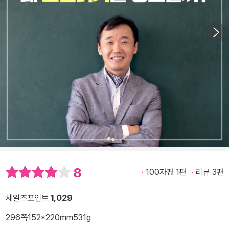
8
100자평 1편
리뷰 3편
세일즈포인트
1,029
296쪽
152*220mm
531g