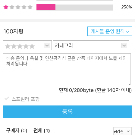
25.0%
크시트 형식으로 수록되어 있다. 어떻게 지도해야 할지 막막한 부
모에게는 구체적인 도움이, 아이들에게는 고전읽기의 재미를 선
사한다.
100자평
게시물 운영 원칙
카테고리
현재
0
/280byte (한글 140자 이내)
스포일러 포함
등록
구매자 (0)
전체 (1)