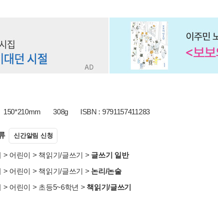
150*210mm
308g
ISBN : 9791157411283
류
신간알림 신청
서
>
어린이
>
책읽기/글쓰기
>
글쓰기 일반
서
>
어린이
>
책읽기/글쓰기
>
논리/논술
서
>
어린이
>
초등5~6학년
>
책읽기/글쓰기