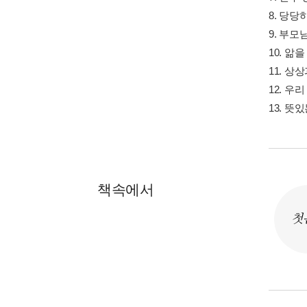
8. 당당
9. 부모
10. 앎
11. 
12. 우
13. 뜻
책속에서
첫