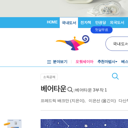
HOME
전자책
만권당
외국도서
국내도서
첫달무료
국내도
분야보기
오뒷세이아
추천마법사
베
소득공제
베어타운
베어타운 3부작 1
|
프레드릭 배크만
(지은이),
이은선
(옮긴이)
다산