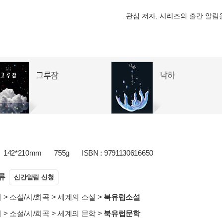
관심 저자, 시리즈의 출간 알
142*210mm
755g
ISBN : 9791130616650
류
신간알림 신청
서
>
소설/시/희곡
>
세계의 소설
>
북유럽소설
서
>
소설/시/희곡
>
세계의 문학
>
북유럽문학