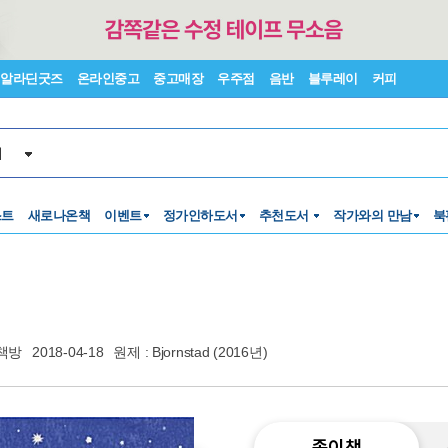
알라딘굿즈
온라인중고
중고매장
우주점
음반
블루레이
커피
서
스트
새로나온책
이벤트
정가인하도서
추천도서
작가와의 만남
북
책방
2018-04-18
원제 : Bjornstad (2016년)
종이책