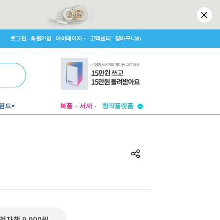
로그인
회원가입
마이페이지
고객센터
장바구니
(0)
투비컨티뉴드
펀드
북플
서재
창작플랫폼
투비컨티뉴드