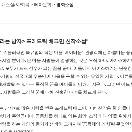
서
>
소설/시/희곡
>
테마문학
>
영화소설
베라는 남자> 프레드릭 배크만 신작소설"
수로 둘러싸인 북유럽의 작은 마을 '베어타운'. 관광객에겐 아름다운 풍
도시일 뿐이다. 온 마을 사람들이 열광하는 것은 오직 하나, 아이스하키
있고, 모두가 프로 선수가 되는 꿈을 꾼다. 이들에게 아이스하키는 단순
키팀의 전국대회 우승만이 마을을 구할 수 있는 유일한 기회다. 어른
재개발될 수 있다는 묵직한 꿈을 아이들의 어깨에 지운다. 그러던 어느 
, 사람들은 그러한 꿈에 대해 잔혹한 대가를 치르게 된다.
는 남자>로 많은 사랑을 받은 프레드릭 배크만. 이번 신작은 한 인물
전체가 주인공이다. 공동체를 하나로 엮는 희망, 조직의 '대의'를 위해
선택을 하는 개인의 용기가 생생히 그려지며 '공동체의 가치'란 무엇인지
책'으로 선정되었다.