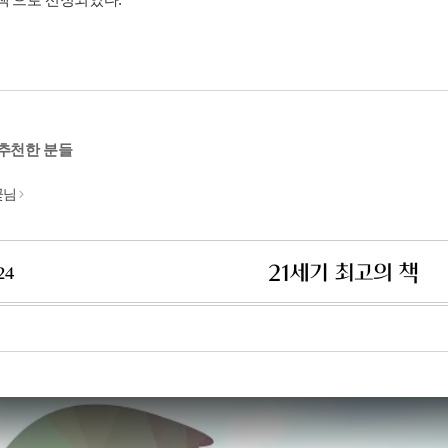
 추천한 분들
꽃님