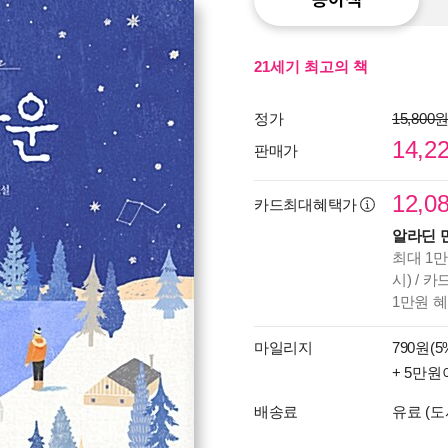
21세기 최고의 책
정가
15,800
14,2
판매가
12,0
카드최대혜택가
알라딘 
최대 1만
시) / 
1만원 
마일리지
790원(5
+ 5만원
배송료
유료 (도