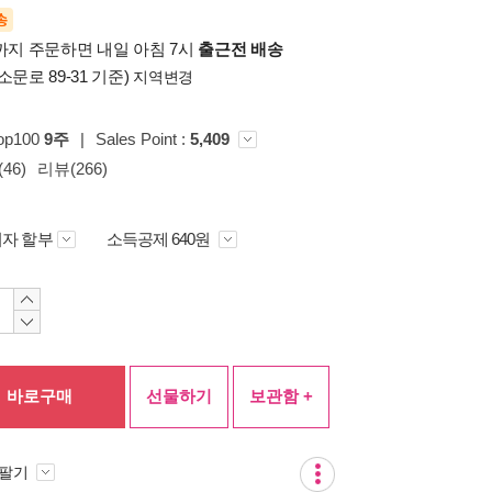
송
시까지 주문하면 내일 아침 7시
출근전 배송
소문로 89-31 기준)
지역변경
op100
9주
|
Sales Point :
5,409
46)
리뷰(266)
자 할부
소득공제 640원
바로구매
선물하기
보관함 +
 팔기