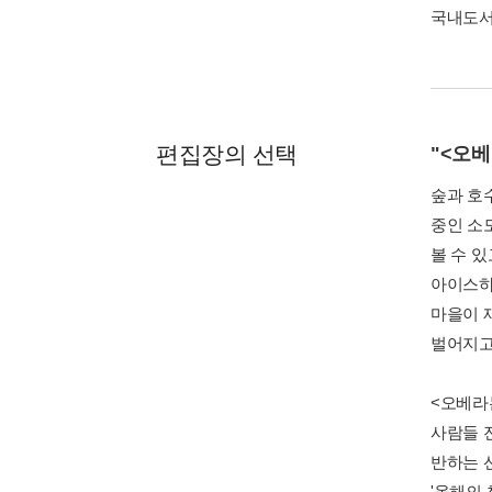
국내도
편집장의 선택
"<오
숲과 호
중인 소
볼 수 
아이스하
마을이 
벌어지고
<오베라
사람들 
반하는 
'올해의 