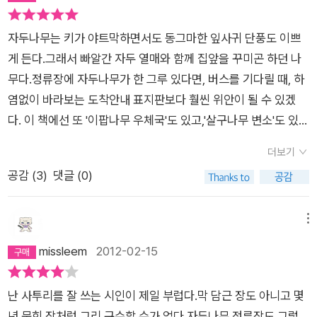
모른 채, 무심코 끌고 다닌 바닥들이 위 로, 위로만 향하던 마음들
새우고/파닥 파다닥 이른 아침 우체국 문을 연다(「이팝나무 우체
소통하던 어머니, 궁극의 고향인 셈이다. 나는 이 시가 제일 좋았
을 일시에 물립니다.바닥을 쳐보아야 다시 올라갈 힘을 얻는다 했
국」 부분)
다. 옛일 한때 나는, 내가 살던 강마을 언덕에 별정우체국을 내
자두나무는 키가 야트막하면서도 동그마한 잎사귀 단풍도 이쁘
던가요?다시, 올라가야겠지요.꽃들, 저 홀로 피었다 홀로 스러지
고 싶은 마음 간절했으나 개살구 익는 강가의 아침 안개와 미루
게 든다.그래서 빠알간 자두 열매와 함께 집앞을 꾸미곤 하던 나
는, 환장하게 아름다워서 서러운 봄 날, 깊고 깊은 바닥의 금들을
나무가 쓸어내린 초저녁 풋별 냄새와 싸락눈이 싸락싸락 치는 차
무다.정류장에 자두나무가 한 그루 있다면, 버스를 기다릴 때, 하
봅니다.괜찮아, 괜찮아 등을 토닥여주는 손길의 위로가 다정합니
고 긴 밤, 넣은 봉투를 구할 재간이 없어 그만둔 적이 있다 (전
염없이 바라보는 도착안내 표지판보다 훨씬 위안이 될 수 있겠
다.괜찮아, 괜찮아, 괜. 찮. 다. 고 당신께도 엎드려 절!!! 배꼽​
문) 한때 살던 강마을 언덕, 이걸 그대로 읽을 수도 있고 그저 시
다. 이 책에선 또 '이팝나무 우체국'도 있고,'살구나무 변소'도 있
​살구꽃 자리에는 살구꽃비자두꽃 자리에는 자두꽃비복
인의 옛 시절로 생각해도 좋겠다. 그때 별정우체국을 내고 싶었단
다.시골 생활의 운치를 삶 속에 그대로 번지도록 살며시 떠올리는
사꽃 자리에는 복사꽃비아그배꽃 자리에는 아그배꽃비 온다​분홍
더보기
다. 김만옥이란 소설가가 쓴 책 《내 사촌 별정우체국장》이 순간
데,한지에 옅은 색상으로 무늬가 번져 오르듯,시상이 웃음으로 환
하양 분홍 하양 하냥다짐 온다​살구꽃비는 살구배꼽자두꽃비는
공감 (
3
)
댓글 (0)
떠올랐다. 김만옥은 읽은지 하도 오래라 무슨 내용이었는지 가물
하게 번져가는 재미를 느끼게 하는 시집이다. 그의 목젖은 '목놓
자두배꼽복사꽃비는 복숭배꼽아그배꽃비는 아기배꼽 달고 간다​
가물한다. 아, 가까운 곳에 책이 있다. 지금은 절판이니 구경이나
아 울 때/ 나에게 젖을 물려주는' 것이 되고,그의 배꼽은 '생명의
아내랑 아기랑 배꼽마당에 나와 배꼽비 본다​꽃비 배꼽 본다​​
하시라. 별정우체국. 스카르메타가 쓴 <네루다의 우편배달부
근원으로 입과 다르지 않은' 것이 된다.그의 '어떤 품앗이'에서는
메뉴
​ ​​ 목젖​평소엔 그냥 목젖이었다가 내가 목
> 풍경을 떠올리면 딱이다. 요즘에야 현대판 음서니 뭐니 말이
삶의 전통이 녹아 있어 궁핍 속에서도 풍요롭던 기억을 호명해 내
missleem
2012-02-15
놓아 울 때​나에게 젖을 물려주는 젖젖도 안 나오는 젖같은 젖,허
많지만, 민간인이 시골에 작은 점방을 내고 우편업무를 했던 곳이
곤 한다. '바닥'처럼 애틋하고 절절한 사랑 이야기를 풀어 내기도
나 쪽쪽 빨다보면울음이 죄 삼켜지는 젖무에 그리 슬프더냐, 나중
다. 시인이 우체국을 내볼 생각이 간절했다고 하는데, 진짜 우체
하고,'밤비'처럼 봄, 밤, 비가 한꺼번에 떠올라 혼란한 마음을 더
에나중에 내가가장 깊고 긴 잠에 들어야 할 때꼬옥 물고 자장자장
난 사투리를 잘 쓰는 시인이 제일 부럽다.막 담근 장도 아니고 몇
국 대신 사람들 사이 의사소통과 체온의 전달을 이야기한 것으로
몽롱하게 만들기도 한다.박성우의 살림이 더 이 땅과 하나되어 유
잠들라고엄마가 진즉에 물려준 젖 이번 달은 박성우시인.
년 묵힌 장처럼 그리 구수할 수가 없다.자두나무 정류장도 그렇