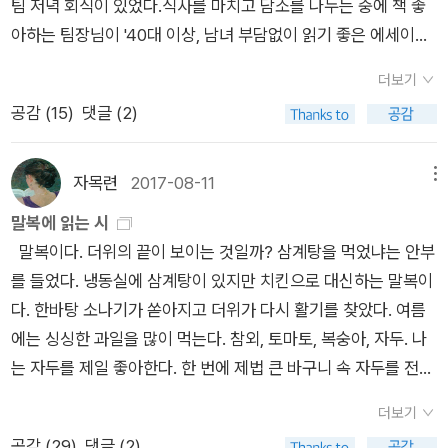
팀 저녁 회식이 있었다.식사를 마치고 담소를 나누는 중에 책 좋
없을 수 있겠는가. 2배속이라 하면 다른 사람들보다 딱 두 배 빨
견줄 만한 시집이 안도현 시집이었다. 호랑이도 곰도 아니면서 백
매했다. 나는 출판사의 상술이 대놓고 보이는 책이라 그다지 좋아
아하는 팀장님이 '40대 이상, 남녀 부담없이 읽기 좋은 에세이를
리 인생을 산다는 뜻. 무어를 만들어놓기 전까지 세계사 속에서
일 뒤에 만나요~~~ 라고 짧은 인사를 날리고 사라져버린 syo님
하지 않는데, 다행히 아들은 5학년인 지금도 이 사전 시리즈를 이
추천해 달라'고 해서, 한 5초간 생각하다가 장동선 박사의 '뇌 속
극단적으로 휘둘리던 인도사, 특히 내전, 종교분쟁, 인도분할, 테
덕에 알게 된 시집들. 국민 시인 안도현의 시들은 읽기에 편하다.
따금 들춰 보며 진지하게 읽는다. 무엇보다 그림이 정말 귀엽다.
더보기
에 또 다른 뇌가 있다'를 추천했다.아직 나도 안 읽었지만, 알쓸신
러까지, 일찍이 이슬람에 의하여 사형선고를 받은 경험이 있던 루
그럴 수 있는 것은 뜬 구름 잡는 이야기가 아닌 생활밀착형 시를
내 마음을 알고 남의 마음을 알아주는 일을 책으로 배워야 한다는
공감 (
15
)
댓글 (2)
잡에서 이분이 하는 뇌과학 이야기에 관심이 갔고알라딘에 올라
슈디가 마음먹고 써내려간 환상과 세계사 속의 잡탕밥 안에서 벌
쓰기 때문이다. 소박하고 구수하고 따스하다. 안도현의 '시적인
데서 나는 씁쓸함을 느꼈던 것 같다. 그러나 생각해 보면 나 역시
온 리뷰를 보고, 책을 사봐야겠다 맘먹었기에... 그리고, 내 가방
어지는 온갖 형태의 사랑, 사랑, 그리고 또 사랑 이야기. 3. 옌롄
순간'은 이렇게 탄생했다. ​'시에서 묘사에 충실해야 하는 이유는
장르만 다를 뿐 많은 책(특히 소설)을 통해 인간이 가진 숱한 갈
에 담긴 박성우의 '웃는 연습'도 소개했다.박성우의 시는 어렵지
커, <레닌의 키스> 옌롄커는 <풍아송>을 읽고 실망했었다.
대상의 현상을 생생하게 그리기 위해서만이 아니라 그 묘사의 생
자목련
2017-08-11
메뉴
래의 마음을 들여다볼 수 있지 않았던가.박성우 시집 <<자두나
않고 따뜻해서 어디를 펼쳐 읽어도 좋다. 내년에는 박성우 시인을
아, <레닌의 키스>를 먼저 읽었다면 그러지 않을 수 있었을 텐
생함이 대상의 본질에 이르는 관문이기 때문이다. 묘사를 통해 대
말복에 읽는 시
무 정류장>>은 마음을 따뜻하게 적시는 푸근한 시집이다. 첫 시
초청하자고 광산구에 건의해야겠다. 내가 박성우 시집 '거미'에
데. 배경은 <풍아송>과 마찬가지로 허난성, 솽하이 현에 있는 바
상과 시적 화자는 일정한 거리를 유지하게 된다.'( <고백> 201
말복이다. 더위의 끝이 보이는 것일까? 삼계탕을 먹었냐는 안부
<바닥>부터 마지막 시 <종점>까지 휘리릭 읽고 든 첫 느낌은,
반한 후 제일 좋아하는 시인이다.http://blog.aladin.co.kr/714
러우 산맥 깊이 자리잡은 유토피아, 서우훠 마을. 현대 중국에 세
쪽) ​ ​4. 이규리 시집 『당신은 첫 눈입니까』 『최선은 그런 것이에
를 들었다. 냉동실에 삼계탕이 있지만 치킨으로 대신하는 말복이
뭐 이리 착한 시집을 보았나, 시인의 눈이 사슴 눈을 닮았더니 시
960143/3016239 행복한 옥신각신 -박성우- 집이 누구 지시
명의 뛰어난 이야기꾼이 있으니, 모옌, 위화, 그리고 옌롄커. 옌롄
요』이 두 시집도 syo의 페이퍼에서 발견한 것이다. 지난 해 12월
다. 한바탕 소나기가 쏟아지고 더위가 다시 활기를 찾았다. 여름
인이 착한가 보네였다. 글은 마음을 담는 그릇이니.<어떤 품앗이
오? 집이 누구 지시오? 바깥일 보고 잠깐 쉬러 집에 오니,아흔 넘
커는 이 삼인방의 명성에 누가 끼치지 않기 위하여, 전설적인 유
<당신은 첫 눈입니까>를 읽고 참 좋아서 내처 이전 시집까지 읽
에는 싱싱한 과일을 많이 먹는다. 참외, 토마토, 복숭아, 자두. 나
>는 말하지 않아도 서로의 마음을 잘 아는 세 여자의 ˝별스런 품
은 가춘할매가 나를 찾는다 집이는 밤낭구랑 대추낭구 읇지? 멫
토피아 서우훠 마을 주민 대부분이 장애를 갖고 있다고 설정했다.
었더랬다. 이 시인의 시가 좋았던 것은 인간을 보는 눈은 예리하
는 자두를 제일 좋아한다. 한 번에 제법 큰 바구니 속 자두를 전부
앗이˝를 노래한 시다. ‘검은 머리 파뿌리‘ 될 때까지 살자고 약속
번을 옥신각신하다가밤 여남은 개와 대추 한알만 받고가춘할매
그럼에도 불구하고 비장애인보다 훨씬 뛰어난 재주를 한 가지씩
되 인간을 대하는 태도는 부드럽고, 삶의 속성은 날카롭게 파헤치
다 먹을 수 있을 정도다. 신맛은 신맛대로 단맛은 단맛대로 정말
했던 두 사람 중 한 사람이 저 세상으로 먼저 가버렸다. 이 세상에
겨우겨우 돌려보낸다 -웃는 연습, 27쪽, 창비- 청소년
가지고 있는데, 언제나 그렇듯이 세상의 약자가 재주가 있다면 바
되 삶을 살아내는 존재들은 다정하게 감싸고 있었기 때문이었다.​​
더보기
자두가 좋다. 어린 시절 마당에 자두나무도 있었는데. 그 자두나
남은 한 사람이 ‘난자리‘의 공허함과 쓸쓸함에 잠못 이룰 것을 염
시집 '빨강'을 읽고 감동으로 쓴 리뷰... 다시 읽어봐도 공감된다.h
로 그 재주 때문에 인생 조지는 일이 벌어지고는 한다. 이때 솽하
누가 알고 있었을까 불안이 꽃을 피운다는 걸 / . . . . . . 흔들리면
공감 (
29
)
댓글 (2)