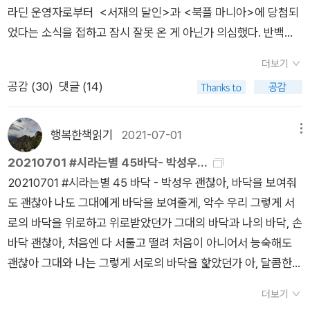
라딘 운영자로부터 <서재의 달인>과 <북플 마니아>에 당첨되
좁은 단칸방으로 슬몃슬몃 들어가 본다 (전문) 참 어미 자식 간
었다는 소식을 접하고 잠시 잘못 온 게 아닌가 의심했다. 반백년
에 고단하게 산다. 그래도 그잖여? 보기 좋잖여? 박성우의 시들
을 사는 동안 달인도 마니아도 되어본 적이 없다. 책을 좋아해 늘
이 이래서 좋고 마음에 든다. 요즘 어느 시인이 있어 아직도 시를
더보기
읽었지만, 여기 알라디너들처럼 읽고 쓰기를 무슨 놀이처럼 해본
이렇게 구닥다리로 쓴댜. 진짜로 ‘요즘 시’들 계속 읽다가 박성우
공감 (
30
)
댓글 (14)
적이 없다. <서재의 달인>은 그런 알라디너들만 되는 줄 알았더
의 시집을 여니까, 요즘 시들의 우울하고 도착적이고 낯설고 기괴
니, 히야~~~~ 나 같은 자에게도 당첨의 행운이 . . . . . . 그 행운
하지만 세련된 시어들에 그새 익숙해졌는지, 이 어수룩하지만 정
에 박차를 가해준 이들이 있었으니 . . . . 바로 플친들이었다. 달인
행복한책읽기
2021-07-01
메뉴
감 넘치는 시들이 글쎄 촌스럽게 읽히는 거 있잖은가. 아하, 이래
선정 기준에 이런 항목이 들어 있었다.​2) 서재의 달인은 마이리
서 시인들이 줄창 기괴한 기호학을 선호하는구나, 하는 생각이 들
20210701 #시라는별 45바닥- 박성우...
뷰, 마이페이퍼, 100자평, 친구수, 팔로잉 수, 팔로워 수, '좋아요'
정도로. 그래도 아직은 박성우 같은 시인이, 아직이 뭐야, 아직이.
20210701 #시라는별 45 ​바닥 - 박성우 ​괜찮아, 바닥을 보여줘
받은 횟수, '좋아요' 한 횟수 등을 가중치 고려하여 종합적으로 집
박성우 같은 시인은 앞으로도 비록 수가 적을지언정 반드시 존재
도 괜찮아 나도 그대에게 바닥을 보여줄게, 악수 우리 그렇게 서
계하며, 북플 마니아는 북플 출석횟수, 글작성수, 독보적 활동 내
할 것이고 존재해야 한다. 장가들어 아이 낳고 사는 시인. 그러나
로의 바닥을 위로하고 위로받았던가 그대의 바닥과 나의 바닥, 손
역, 각종 소셜 활동을 종합적으로 집계하여 선정하고 있습니다.​​그
자본은 시인의 가족들에게도 호의적이 아니라서 백일도 안된 어
바닥 ​괜찮아, 처음엔 다 서툴고 떨려 처음이 아니어서 능숙해도
러니까 내 힘만으로 된 것이 아니었다. 친구가 되어 주고 '좋아
린 딸을 밥알처럼 떼어 처가로 보내고, “아내는 서울 금천구 은행
괜찮아 그대와 나는 그렇게 서로의 바닥을 핥았던가 아, 달콤한
요'를 눌러 주고 댓글을 달아준 플친들이 있었기에 가능한 일이었
나무골목에서 밥벌이를” 하고 가장인 시인은 “전라도 전주 경기
바닥이여, 혓바닥 ​괜찮아, 냄새가 나면 좀 어때 그대 바닥을 내밀
다. 그러니까 세상살이는, 하물며 온라인살이도, 나만 잘한다고
더보기
전 뒷길에서 밥벌이”를 해 “한 주일 두 주일 만에 만나 뜨겁고 진
어봐, 냄새나는 바닥을 내가 닦아줄게 그대와 내가 마주앉아 씻어