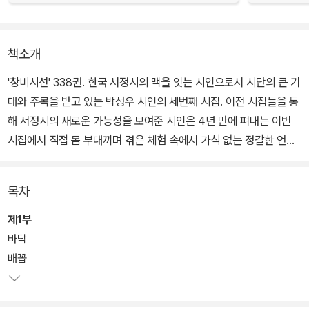
책소개
'창비시선' 338권. 한국 서정시의 맥을 잇는 시인으로서 시단의 큰 기
대와 주목을 받고 있는 박성우 시인의 세번째 시집. 이전 시집들을 통
해 서정시의 새로운 가능성을 보여준 시인은 4년 만에 펴내는 이번
시집에서 직접 몸 부대끼며 겪은 체험 속에서 가식 없는 정갈한 언어
를 일구어 따뜻하고 아름다운 서정의 세계를 그린다.
목차
공동체적 삶의 회복을 지향해온 시인은 이번 시집에서 가족의 울타리
를 넘어서 농경문화적 전통이 살아 숨쉬는 '외딴 강마을'을 주요 시적
제1부
공간으로 삼는다. '발 동동거릴 일 없이 느긋'한 그곳에서는 '나'와
바닥
'너'의 경계도 없고, 손익을 따지는 약삭빠른 계산도 무의미하다. 한
배꼽
사람이 먼저 베풀면 자연히 그에 대한 보답이 이어지는 순박한 마음
이 있을 뿐이다.