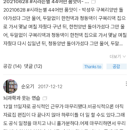
댄 호미와 괭이는 흙범벅이 된 몸을 건성건성 말리고 있다 코빼
20210628 #시라는별 44어떤 품앗이- ...
개는 가족일 터이고, 이따금 친구일 터이다. 때론 그 반대일 수도
프, 브레즈네프를 잇는 혹한의 공포시대. 그러나 일반대중은 어찌
답더냐. 이 세상에 아프지 않은 꽃은 하나도 없다. 꽃이 언제 피고
기도 없는 고무신이 삐죽 흙 묻은 코빼기를 내미는 절간, 연잎
20210628 #시라는별 44어떤 품앗이 - 박성우 구복리양반 돌
있겠다. ˝바닥을 죄 보여주˝게 하는 것은 ˝사랑˝, ˝언젠가 바닥을
되었거나 먹고는 살아야 하는 법. 남자들은 아무하고나 잠을 자
지더냐. 이 세상의 꽃들은 모두언제나 최초로 피고 최후로 진다. ​
에 엎드린 청개구리만 목탁을 두 개나 들고 예불을 드리고 있다
아가셨다 그만 울어, 두말없이 한천댁과 청동댁이 구복리댁 집으
쳐도 좋을 사랑˝이라고 시인은 말한다. 그러나 마음 바닥을 여과
임신을 시키고 처갓집 신세를 지다가 어느 날 갑자기 사라지기를
2. 이산하 편역 시집 『살아남은 자의 아픔』 『체 게바라 시집』 프
노스님 몫까지 하느라고 울음주머니 목탁을 불퉁불퉁 두드리고
로 가서 몇날 며칠 자줬다 구년 뒤, 한천양반 돌아가셨다 그만 울
장치 없이 드러내게 하는 것은 분노인 것 같다. 손바닥과 혓바닥
밥 먹듯 하고, 육아와 생활을 책임져야 하는 여성은 생존을 위해
리모 레비 시집은 플친들 중 한 명인 율별엠제이님의 읽은 책을
있다 (전문)
어, 두말없이 구복리댁과 청동댁이 한천댁 집으로 가서 몇날 며칠
과 발바닥이야 ˝보여주고 감쌀 수˝ 있겠다만, 마음 바닥은 어디까
저렴한 노동을 해야 하던 시기의 소비에트, 그 수도. 언제나 어디
통해 알게 되었다. 친구 덕을 톡톡히 보았다. 레비의 <<이것이
자줬다 다시 십일년 뒤, 청동양반 돌아가셨다 그만 울어, 두말없
지 보여야 할까. 얼마나 감쌀 수 있을까.​내가 요즘 산책할 때 눈여
서나, 어떤 체제 속에서나 항상 인생은 요지경 속이었음을, 저 동
인간인가>>는 읽다 내려놓았지만 이 시집은 예상을 깨고 묵직
이 구복리댁과 한천댁이 청동댁 집으로 가서 몇날 며칠 자줬다 연
겨보는 바닥은 땅바닥이다. 7월. 빛은 더욱 강렬해지고 그림자는
토의 나라 소비에트에서 단단한 이야기 거리들을 자그마한 작품
했지만 자알, 심지어 재미나게도 읽혔다. 여러 시에 저자 자신이
더보기
속극 켜놓고 간간이 얘기하다 자는 게 전부라고들 했다 자식새끼
더욱 짙어지는 계절. 빛과 그림자의 어울림이 도드라지는 계절.
속에 밀도 있게 배치해 길었던 판매금지의 시절을 끝내고 이제 온
나 편역자의 주석이 곁들여져 있어 시를 받아들이기에 편했다. 저
공감 (
14
)
댓글 (12)
들 후다닥 왔다 후다닥 가는 명절 뒤 밤에도 이 별스런 품앗이는
빛과 그림자가 바닥을 쳐서 사랑의 무늬를 그려낸다.
세상에 뿌린다. 2. 살만 루시디, <무어의 마지막 한숨> 유대
자도 편역자도 절제되어 있고 담담하다. 독자의 이해를 돕는다.
소쩍새 울음처럼 이어지곤 하는데, 구복리댁은 울 큰어매고 청동
인도인을 루슈디 특유의 공갈 협박을 섞어 장황한 거짓말로 만든
인간의 가장 밑바닥을 경험한 자(레비)의 고백과 그 비슷한 지점
댁은 내 친구수열이 어매고한천댁은 울어매다 박성우 시인은 내
순오기
2017-12-12
메뉴
진정한 픽션. 서양 역사상 유럽인 가운데 배를 타고 가서 인도를
에 닿아본 자(이산하)의 감정 이입이 아름답다. 체 게바라 서거 4
게 <아홉 살 마음사전>을 비롯 ‘아홉 살 사전‘ 시리즈로 먼저 알
뇌과학과 웃는 연습
처음으로 발견한 인간이 바스코 다 가마. 이이가 인도에서 8년 동
0주년 추모시집 『체 게바라 시집』 은 언제나 민중의 편에 서고자
게 된 작가이다. 초등학교 2학년부터 국어 교과서에는 마음 알기
12월 11일자로 공식적인 근무가 마무리됐다.비공식적으론 아직
안 뿌려놓은 후손이, 안달루시아 마지막 무어 족 왕과 유대인 왕
했던 결연했지만 번민했던 불완전한 인간으로서의 게바라를 볼
단원이 등장하는데, 학년이 올라갈수록 상황과 감정의 폭이 넓어
자료집 편집이 다 끝나지 않아 하루이틀 더 일 할 수도 있다.그래
비 사이의 인도 이주 후손과 연을 맺어, 네 손이 붙은 2배속 아들
수 있는 시집이었다. ​ 3. 안도현 시집 『간절하게 참 철없이』. 『북
진다. ‘아홉 살 사전‘은 그런 이유로 기획된 시리즈 같다. 내 경우
도 공식 일정을 마치고 나니 홀가분하다.어제 마무리하면서 우리
무어를 낳았으니, 어찌 살만 루슈디 특유의 거대한 구라 한 판이
항』 『고백』 『아무것도 아닌 것에 대하여』​올해 이산하와 어깨를
에는 어휘 습득이 더없이 더딘 아들 때문에 이 시리즈를 몇 권 구