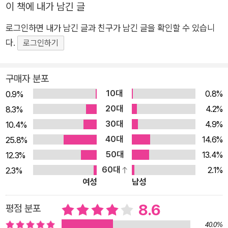
이 책에 내가 남긴 글
이번 시집에서 가족의 울타리를 넘어서 농경문화적 전통이 살아
로그인하면 내가 남긴 글과 친구가 남긴 글을 확인할 수 있습니
숨쉬는 “외딴 강마을”(「자두나무 정류장」)을 주요 시적 공간으로
다.
삼는다. “발 동동거릴 일 없이 느긋”(「나흘 폭설)한 그곳에서는
로그인하기
‘나’와 ‘너’의 경계도 없고, 손익을 따지는 약삭빠른 계산도 무의
미하다. 한 사람이 먼저 베풀면 자연히 그에 대한 보답이 이어지
구매자 분포
는 순박한 마음이 있을 뿐이다. 구복리양반 돌아가셨다 그만 울
10대
0.8%
0.9%
어, 두말없이/한천댁과 청동댁이 구복리댁 집으로 가서 몇날 며
20대
4.2%
8.3%
칠 자줬다//구년 뒤, 한천양반 돌아가셨다 그만 울어, 두말없이/
30대
4.9%
10.4%
구복리댁과 청동댁이 한천댁 집으로 가서 몇날 며칠 자줬다//다
40대
14.6%
25.8%
시 십일년 뒤, 청동양반 돌아가셨다 그만 울어, 두말없이/구복리
50대
13.4%
12.3%
댁과 한천댁이 청동댁 집으로 가서 몇날 며칠 자줬다//연속극 켜
60대
2.1%
2.3%
놓고 간간이 얘기하다 자는 게 전부라고들 했다//자식새끼들 후
여성
남성
다닥 왔다 후다닥 가는 명절 뒤 밤에도/이 별스런 품앗이는 소쩍
새 울음처럼 이어지곤 하는데,//구복리댁은 울 큰어매고 청동댁
8.6
평점 분포
은 내 친구 수열이 어매고/한천댁은 울 어매다(「어떤 품앗이」 전
40.0%