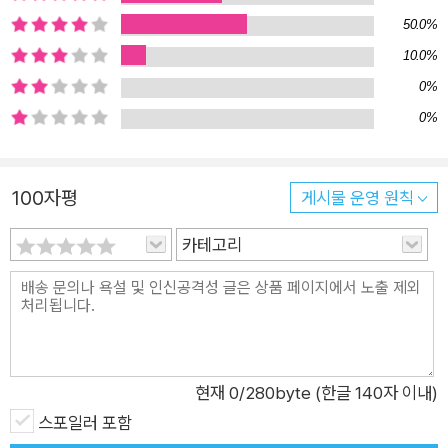
문) 시인이 그려내는 이곳의 삶의 풍경은 무척이나 정감있고 애
50.0%
틋하게 다가온다. 병원에 모셔다드린 보답으로 “지팡이 앞세우고
10.0%
물어물어,” “족히 일년이 넘게” 집을 수소문하여 “참깨 한 봉
0%
지”(「참깨 차비」)를 들고 찾아오신 할머니, “닭서리”를 하다 들키
0%
자 닭 주인집 “논두렁과 밭두렁 우거진 풀”과 “동네 진입로며 마
을 안길 가녘의 수북한 풀”까지 “시원시원” 베어내는 것으로 닭
값을 대신하는 “한동네 환갑어른”(「닭값」). 이런 이웃들과 어우
100자평
게시물 운영 원칙
러져 살아가는 시인 또한 그들과 다르지 않아, “윗집 할매”가 “내
카테고리
텃밭에 요소비료를 넘치게 뿌려” “상추며 배추 잎이 누렇게 타들
어”가도 원망은커녕 “비울 때가 더 많은 내 집을 일없이 봐주”시
는 할머니에게 “콩기름 한 통 사다가 저녁 마루에 두고”(「별말 없
이」) 오는 선한 마음을 베풀며 살아간다. 외딴 강마을/자두나무
정류장에//비가 와서 내린다/눈이 와서 내린다/달이 와서 내린
다/별이 와서 내린다//나는 자주자주/자두나무 정류장에 간다//
현재
0
/280byte (한글 140자 이내)
비가 와도 가고/눈이 와도 가고/달이 와도 가고/별이 와도 간다//
스포일러 포함