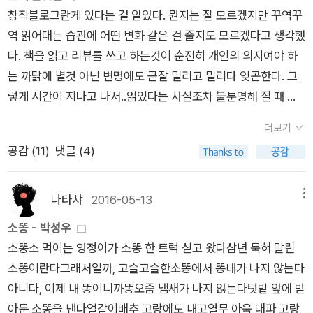
와 결혼하지 않겠다!! 고 한다. 그러나 수잔은 얄짤없이 엄마말 들
함부로 들어가지도 못하는 교장의 정원에서 산책시간이 주어진
가득하다. 삶의 고단함과 신산함을 지혜 듬뿍 밴 유머로 버무려버
창작블로그란게 있다는 걸 알았다. 뭔지는 잘 모르겠지만 꾸역꾸
이었지만 계철마다 절기마다 해야 하는 농사일이 있다는 걸 어렸
으라며 딸에게 그 멍청한 남자와의 결혼을 강요한다. 돈이 진짜
다. 와, 돈다, 돌아. 나 고딩 때라면 황순원, 김동리, 서정주, 차범
리는 김상순의 능청스러움에 입가에 웃음이 배시시 흘러 나온다.
역 읽어대는 습관에 어떤 변화 같은 걸 줄지도 모르겠다고 생각했
을 때는 몰랐다. 때를 놓치지 말아야 할 것들이 공부 말고도 또 있
많은 남자였으니까.여자가 직업을 가질 수도 없고, 그렇게 가족인
석 정도의 작가를 이야기할 텐데. 진짜로 책 속에 누가 초청을 받
삶이 무거울 때, 우울할 때 수시로 펼쳐들고 싶은 책. ​ ​7. 비스와바
다. 책을 읽고 리뷰를 쓰고 하는것이 순전히 개인의 의지여야 하
었다. 그러니 연이은 가뭄으로 제때 심지 못한 모종, 모내기로 얼
남자에게 기대 살아야만 한다면, 나라고 뭐 별 수 있었을까. 물론,
느냐 하면 토바이어스 울프와, 놀라지 마시라, 어네스트 헤밍웨
쉼보르스카 『검은 노래』 폴란드 태생의 노벨상 수상 시인 쉼보르
는 까닭에 별것 아닌 변명에도 곧잘 밀리고 밀리다 잊곤한다. 그
마나 가슴이 아팠을까. 예전과 다르게 농사기술이 발전했지만 비
그나마 수잔은 상류계급이라 저런 방법을 택하지, 그 시대에도 노
이. 그러나 애초 글 좀 쓰는 친구들이 대단한 성가를 누리는 전통
스카를 알게 된 것은 올해 큰 수확이었다. <검은 노래>는 시인이
렇게 시간이 지나고 나서..읽었다는 사실조차 불분명해 질 때 블
오는 일은 여전히 하늘의 몫이다. 여름의 끄트머리에 서 있는 날
동자들은 일도 하고 집안 살림도 했을 거라는 것을 안다. 또 수잔
이 있는 학교에서 어찌 소년 당송팔대가가 없었으랴. 얘네들이 모
타계하고 며칠 후 시인의 책상 서랍 속에서 발견된 오래된 원고
로그를 뒤져보면 리뷰가 있기도 했다. 서툴고 거칠고 투박하고 도
들이라서 입하, 란 말에 어린 생기가 그립게 다가온다. 입추도 지
이 자신 마음대로 매력적인 남자 1과 매력적인 남자 2를 동시에
인 곳이 학교 교지 <트루바두르>를 만드는 아이들. 드디어 주인
뭉치를 편집한 시집이었다. 목적의식이 강한 사회주의리얼리즘
더보기
무지 알아먹을 수 없는 소리들로 뒤범벅인 걸 읽는다. 남들은 무
났지만 입하는 또 곧 도착할 것이다. 시간의 흐름은 점점 빠르고
만나면서 상대를 속이고 기만하는 것도, 뭐, 수잔 자신의 삶이다.
공 ‘나’가 쓴 작품을 읽은 주정뱅이 헤밍웨이가, ‘나’의 작품을 1등
에 경도된 시들이어서 생전 출간을 꺼려했다는데, 나로서는 새내
공감 (
11
)
댓글 (4)
슨소린지 모를 글이 신기하게 해독이 된다. 그 리뷰를 썼을 때의
시간만큼 정직한 이도 없는 듯하다. 새너디할매가 마늘밭 풀을
자신의 매력으로 그들을 구워삶아 자신에게 미치게 했다는데, 내
으로 선정하는 믿기지 않는 일이 벌어지지만, 태평양 이쪽이나 저
기 시인의 풋풋한 생각과 고민을 읽을 수 있어 좋았다. 내년에는
감상같은 것이 기지개를 켜는 것이다. 짧은 메모 그런걸 해 두기
맨다 일자도 장소도 틀림없이지난해와 똑같은 날, 똑같은 밭이다
가 뭐라 말할 수 있을 것인가. 연애문제는 오롯이 당사자의 몫이
쪽이나 언제나 좋은 일 속에 마가 끼는 법. 어쨌건 ‘나’가 수십 년
『끝과 시작』 을 읽고 싶다. ​​8. 이성복 『불화하는 말들』 『래여애반
도 하지만 수첩을 통째로 버리는 만행을 자주 저지르는지라 별 효
참 신기하기도 하지, 미숫가루 한 그릇 타드리고쑥떡 한 덩어리
나타샤
2016-05-13
메뉴
니, 자기들끼리 알아서 잘 진행하고 해결할 일이다. 그렇지만,이
이 흐른 후 모교를 돌아보며 회상하는 작품. 독자에 따라 저 먼 옛
다라』 『뒹구는 돌은 언제 잠 깨는가』 이성복 시인의 『래여애반다
과는 없었다. 스스로 강제 해 보는 건 어떨까? 생각하다 창작블로
얻어먹는데,해 지기 전에 비가 칠 것 같다는한 소식 전해주신다이
소똥 - 박성우
영화를 보면서 내내 빡이쳤던 건, 수잔이 자신의 딸을 위한다는
시절을 생각하게 하는 성장소설. 5. 엘리 스미스, <데어 벗 포 더
라』 는 이규리 시집과 더불어 상반기에 가장 좋았던 시집이었다.
그를 생각해내고 설정을 했다.5월부터 한달간 매일..제대로 하면
런 날 모종이 잘된단다그래요? 부랴부랴 읍내 종묘상 다녀와서
소똥소 먹이는 영정이가 소똥 한 트럭 싣고 왔다삼년 묵혀 말린
명목으로 '멍.청.한' 남자와의 결혼을 강요한 것이다. 당연히 돈이
> 되게 재미있는 아이디어로 시작한다. 마일스 가스라는 이름
<뒹구는 돌은 . . . > 은 한자가 너무 많아 결국 읽다 말았다. '오
꼭 30개의 글이 만들어지겠지만 처음부터 틀어졌다. 1일과 2일..
고추 모종을 한다가지 모종을 한다수박 모종을 한다호박 모종을
소똥이란다그래서일까, 고슬고슬한소똥에서 똥내가 나지 않는다
없으면 살아가는 일이 힘이 든다. 여러가지로 자존감이 떨어지게
의 남자. 연극 구경을 가서, 이제 바야흐로 연극은 클라이맥스로
다, 서럽더라'의 뜻으로 해석되는 <<래여애반다라>>는 인생을
뭘 써야하지? 고민이 되었고 썼다 지웠다를 반복하다 결국 아무
한다단호박 모종도 단단히 한다어라, 진짜네? 해 지기 전에 비가
아니다, 이제 내 똥이니까똥오줌 냄새가 나지 않는다텃밭 앞에 받
되고 기도 죽는다. 당장 불편하기도 하고. 그러니 딸이 더 편한 생
접어들어 온 몸이 쫄깃쫄깃해지는 찰나, 가까운 객석 어딘가에서
반백 년 이상 산 사람들에게 추천하고 싶은 시집이다. 이승에서 6
것도 못했다. 누가 본다고..어차피 혼잣말 아니었어? 라는 생각이
쳐서강병에 매어놓은 염소 먼저 들어간다 굵은 비 아까워서물외
아둔 소똥을 낸다얼갈이배추 고랑에도 내고열무 아욱 대파 고랑
활을 하기 위해서는 돈 많은 남자와 결혼하는 것이 누가 봐도 편
들려오는 휴대폰 소리. 비비디 비비디 비디 빕. 비비디 비비디 비
0년의 삶을 산 시인이 독자인 우리에게 '잘 지내십니까, 고단하시