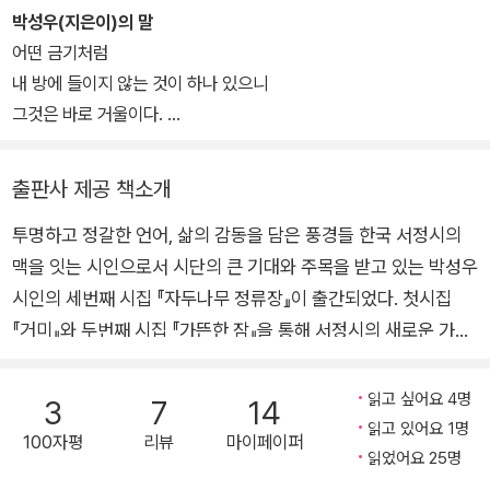
빨강』 『사과가 필요해』, 어린이책 『아홉 살 마음 사전』 『열두 살 장래
박성우(지은이)의 말
희망』 등을 냈다.
어떤 금기처럼
내 방에 들이지 않는 것이 하나 있으니
그것은 바로 거울이다.
나를 온전히 비춰줄 수 있는 것은
오직 내가 쓴 시뿐이므로.
출판사 제공 책소개
투명하고 정갈한 언어, 삶의 감동을 담은 풍경들 한국 서정시의
2011년 11월
맥을 잇는 시인으로서 시단의 큰 기대와 주목을 받고 있는 박성우
시인의 세번째 시집 『자두나무 정류장』이 출간되었다. 첫시집
『거미』와 두번째 시집 『가뜬한 잠』을 통해 서정시의 새로운 가능
성을 보여준 시인은 4년 만에 펴내는 이번 시집에서 직접 몸 부대
끼며 겪은 체험 속에서 가식 없는 정갈한 언어를 일구어 따뜻하고
읽고 싶어요 4명
3
7
14
아름다운 서정의 세계를 그린다. 행간에서 출렁거리는 곰삭은 시
읽고 있어요 1명
100자평
리뷰
마이페이퍼
어와 감각적이고 정밀한 묘사가 곳곳에서 은은한 빛을 반짝이며
읽었어요 25명
잔잔한 감동을 자아낸다. 공동체적 삶의 회복을 지향해온 시인은