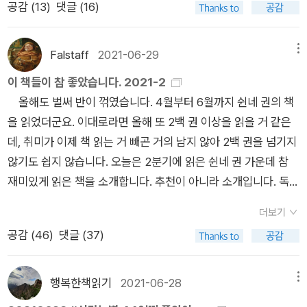
잘 되는 것이 아님을 깨닫게 했다. 지난 일 년간 알라딘 서재와 북
공감 (
13
)
댓글 (16)
밥알처럼 엉겨붙어” 자는 세월을 지내야 한다. (<유량>) 그러니
주던 바닥, 발다닥 ​그래, 우리 몸에 세 개의 바닥이 있지 손바닥과
플은 나에게 '멋진 신세계'였다. 플친들에게 정말 감사드린다. 감
가장이라 해도 집안 살림이 어떤 용도로 쓰이는지 알 턱이 없다.
혓바닥과 발바닥, 이 세 바닥을 죄 보여주고 감쌀 수 있다면 그건
사의 선물(과연 선물??)로 2021년 <시라는별>에 올린 시집들
그래서 이런 시가 나왔겠지. 맛있는 밥 밥벌이한답시고 달포
사랑이겠지, 언젠가 바닥을 쳐도 좋을 사랑이겠지 ​​박성우 시인의
Falstaff
2021-06-29
메뉴
을 정리해 보겠습니다.^^ ​1. 이산하 시집 『악의 평범성』 『한라산』
넘게 비운 집에 든다 아내는 딴소리 없이 아이한테 젖을 물린다
<<자두나무 정류장>>은 가문 날의 단비처럼 읽히는 시집이다.
이 책들이 참 좋았습니다. 2021-2
『존재의 놀이』 올해 '이산하'라는 시인을 만나 참 좋았다. 이이의
허기진 나는 양푼 가득 밥을 비벼 곱절의 밥을 비운다 젖을 다 먹
메마른 땅에 방울방울 떨어져 푸석해진 흙들을 촉촉히 적셔주는
올해도 벌써 반이 꺾였습니다. 4월부터 6월까지 쉰네 권의 책
시집은 어느 것 하나 쉽게 읽히지 않지만, 그럼에도 가장 좋았던
인 아내가 아이를 안고 몸져눕듯 웃는다 우리 아가 똥기저귀통에
단비 같다. 시인은 시를 쓰기 위해 멀리, 에둘러 가지 않는다. 자
을 읽었더군요. 이대로라면 올해 또 2백 권 이상을 읽을 거 같은
것은 내 머리와 가슴을 가장 크게 울렸기 때문이다. 그의 시들은
비벼먹으니까 더 맛있지? 아기도 소갈머리 없는 나도 잘 먹었다
신이 발 딛고 사는 세상의 이모저모만 이야기할 뿐이다. 그 세상
데, 취미가 이제 책 읽는 거 빼곤 거의 남지 않아 2백 권을 넘기지
외면해서는 안 되는 이야기들을 시로 쓴 역사였다. <한라산>은
고 끄으으, 트림을 한다 (전문) 그래봤자 자기 딸 똥기저귀 담았
은 시인의 고향이자 시골 내음 풀풀 풍기는 전북 정읍이다. 그 세
않기도 쉽지 않습니다. 오늘은 2분기에 읽은 쉰네 권 가운데 참
제주 4.3사건을 '가스실 없는 한국판 아우슈비츠'로, <악의 평범
던 그릇인데 거기다가 밥을 좀 비벼 먹은들 그게 뭐 대수랴. 알고
상 속 주인공들은 노루, 고라니, 닭, 소, 딱따구리, 오리알, 누에,
재미있게 읽은 책을 소개합니다. 추천이 아니라 소개입니다. 독서
성>은 <한라산>의 문제의식을 현재 시점으로, <존재의 놀이>
그런 것도 아닌데. 나 같아도 그냥 껄껄 웃고 말겠다. 시를 다 읽
물까치, 이팝나무, 자두나무, 감나무, 해바라기, 참깨, 마늘밭, 살
를 즐기시는 분들에게 도움이 되었으면 좋겠습니다. 순서는 제가
는 '아무런 모순 없이 나는 '나'라고 말할 수가 없'는 존재의 모순
자마자 그림이 탁, 그려지잖은가. 젊은 부부의 저녁상과 이어질
구나무, 목단꽃, 애호박, 풀과 소똥 같은 자연과 한천댁, 청동댁,
더보기
읽은 날짜순입니다. 1. 류드밀라 페트루솁스카야, 《시간은 밤》
성을 시화했다. 리뷰에도 썼듯이 이산하는 '세상을 간절히 본 자
느긋한 밤 시간이. 이번 시집에선 저 앞에 말했듯이 ‘언어를 통해
구복리댁, 윗집할매, 늙은 작부, 청암양반 같은 동네 사람들이다.
공감 (
46
)
댓글 (37)
열세 편의 중단편을 실은 모음집. 작가 페트루솁스카야는 1차 세
의 저문 눈빛 같은 풍경'을 그려내는 시인이다. 나에게 묻는다​꽃
그린 화폭이 큰 수채 풍경화’가 좋았다. 마지막으로 그런 시 한 편
이 풍경을 그려내는 시인의 시선은 따스하고 정감 있다.​<바닥>
계대전 이후 전 세계적으로 곤궁하던 시기에 출생해 어린 시절에
이 대충 피더냐. 이 세상에 대충 피는 꽃은 하나도 없다. 꽃이 소
읽고 독후감을 마감하자. 산사(山寺) 배롱나무 그늘 늘어진 절
은 이 시집의 첫 시다. 읽자마자 아, 이런 ‘괜찮아‘는 정말 괜찮아
2차 세계대전까지 겪은 세대. 경제적으로는 배고픔과 빈곤 자체
리 내며 피더냐. 이 세상에 시끄러운 꽃은 하나도 없다. 꽃이 어떻
행복한책읽기
2021-06-28
메뉴
간 요사 마루엔 노스님이 낮잠에 빠져 있다 흙벽에 삐딱하게 기
라는 생각이 들었다. 바닥을 보일 수 있는 사이는 흔하지 않다. 대
가 늘 일용할 양식의 자리를 채웠고, 정치적으론 스탈린과 흐루쇼
게 생겼더냐. 이 세상에 똑같은 꽃은 하나도 없다. 꽃이 모두 아름