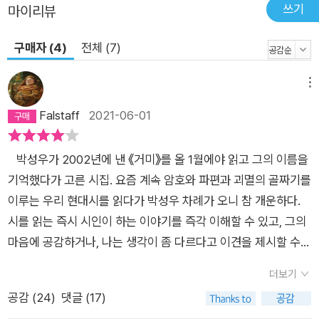
쓰기
마이리뷰
잡아먹고 호박나무가 되었다(「애호」 부분) 시인은 또 인간의 생
명을 이어주는 상징으로서 ‘배꼽’을 통해 생명의 본성을 재발견한
구매자 (4)
전체 (7)
다. “우리가 밥 배불리 먹고/배를 문지르는 버릇이 생긴 것”이나,
“고플 때도 입이 아닌/배를(아니, 정확히 배꼽을) 만져보는 것”이
메뉴
실은 “엄마 뱃속에 있을 때 입이었던 배꼽”(「배꼽 2」)을 기억하
Falstaff
2021-06-01
려는 무의식적인 몸짓이라는 것이다. 시인은 지금은 “입에게 입
의 일을 맡기고/입을 꼭 다문 입”에 불과한 배꼽을 만지면서 “엄
마와 조곤조곤 애기하던 입”의 기억을 되살린다. 열 달 동안만 입
박성우가 2002년에 낸 《거미》를 올 1월에야 읽고 그의 이름을
이었던 입/아니, 열 달도 못되게 입이었던 입,/입 벌리고 하품하
기억했다가 고른 시집. 요즘 계속 암호와 파편과 괴멸의 골짜기를
다/문득, 사십년 전의 입을 만져본다//자궁 안에서만 입이었던
이루는 우리 현대시를 읽다가 박성우 차례가 오니 참 개운하다.
입/이도 잇몸도 없이/과일과 고기를 받아먹던 입/심장을 뛰게 하
시를 읽는 즉시 시인이 하는 이야기를 즉각 이해할 수 있고, 그의
던 입/엄마를 쪽쪽 빨아/눈 코 입 손 발을 키우던 입/입 한번 연 적
마음에 공감하거나, 나는 생각이 좀 다르다고 이견을 제시할 수
없으나/엄마와 조곤조곤 얘기하던 입,/사십년 전의 입을 내려다
있는 시. 아니면 언어를 통해 그린 화폭이 큰 수채 풍경화 같은 작
더보기
본다(「배꼽 3」 부분) 박성우의 시는 낯설고 인공적인 언어로 가득
품들이 몇 달째 연이어 단어의 기호화와 전위의 기치를 올린 시를
공감 (
24
)
댓글 (17)
한 최근 시들의 한 경향에서 한 발 비켜서서 “일상의 진실과 생명
읽느라 쌓인 피로를 말끔하게 씻어준다. 확실하다, 그동안의 피곤