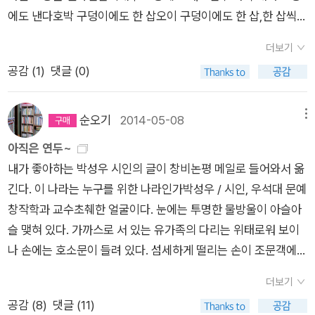
머리를 친건 3일. 3일부터 하나씩 시와 감상이랄것도 없는 생각
모종 심는다참외 모종 심는다토마토 모종 심는다빗방물도 방울
에도 낸다호박 구덩이에도 한 삽오이 구덩이에도 한 삽,한 삽씩
한 길이긴 하다. 맞다. 그렇지만, 딸은 그걸 원하지 않는다. 그렇
디 빕. 비비디 비비디 비디 빕. 어떤가? 쥐어박고 싶지? 근데 가스
지요, 그래도 오늘 하루 용케 견디셨군요. 삶이 겨울 같지요, 그러
을 쏟아냈다. 매일 시집 한 권을 독파하는 일은 고달프고 즐겁다.
방울방울토마토와 같이 심는다 참 신기하기도 하지, 저녁 무렵 입
내다 서운해서한 삽씩 더 보태어 낸다소똥 내던 삽자루 놓도두 주
게나 멍청한 남자와는 도무지 살아갈 자신이 없다. 그렇다면 수잔
는 아니다. 그거 참 절묘한 순간에 터지네. 인상적이야. 하는 친구
나 언제고 봄은 온답니다.' 라고 말해주는 듯하다. 그래서 발문을
단지 그걸 써내는 시간과 깜이 안되는 함량이 문제가 될 뿐.뭐 대
하 비가마늘쫑 뽑는 소리처럼 온다 「입하(立夏)」​ , 전문 농촌에
더보기
만에 처가에 간다길이 어지간히 막혀처가 식구들조차 늦은 밥상
은, 그 결혼을 딸에게 강요하면 안되는 거다. 그때가 아니라 언제
다. 이를 계기로 친하게 된 마크라는 중늙은이가 자기 친구가 소
쓴 나무조각가 홍경님처럼 나도 '여든두 편의 시와 함께 미소짓
단한 거 한다고 가족들을 등한시할 수는 없는 노릇이기에..휴일은
서 산다는 건 계절의 소리를 피부로 듣는다는 것이다. 얼핏 농부
공감 (
1
)
댓글 (0)
을 받는다딸애 봐주시는 장모님이네 살 딸애가 싼 오줌을 받아옥
라도, 지금이라도, 딸에게 엄마인 자신이 선택한 남자와의 결혼을
개받은 중산층 가족의 파티에 가스를 데려간다. 그러니까 친구의
고 어깨 토닥이고 한숨 쉬고 손 잡아주고 눈물 글썽이고 쓸쓸해하
나도 쉰다.14개의 시와 시집을 적어둔다. 오랜 시간이 지난 후 '그
의 삶, 시골의 모습이 가득한 시집처럼 여겨졌다. 평온이 지속되
상 스티로폼 상자에서 키웠다는쑥갓과 상추를 내놓으신다풋것이
강요해서는 안되는 거다. 그래서 너무 짜증이 났다. 영화 보는 내
친구의 친구가 여는 파티에 가게 된 가스. 그는 파티 중에 슬그머
고 다시 미소 짓기를 반복'했다.​ ​9. 김선우 『내 따스한 유령들』 김
걸 내가 읽었나?'싶어질 때 증거물처럼 확인할 요량으로.. 앞으로
는 일상. 그러나 그런 삶은 존재하지 않는다. 지지고 볶는 게 사는
하도 쌉싸래하고 달아어린것이 벌써 애비를 먹이는구나, 생각다
내 너무 짜증이 나서, 같이 보는 친구에게 '아 너무 짜증난다' 하고
니 이층으로 올라가 방에 들어가 나오지 않는다. 거실 소파에 자
순오기
2014-05-08
메뉴
선우 시인에게선 언제나 사람 내음이 풀풀 난다. 우리가 우리 속
5월말까지 성실하게 쓴다면 열개쯤은 더 쓰겠다. 장담할 수는 없
일이라는 걸 우리는 잘 안다. 지지고 볶는 생에 이런 시도 함께 지
가한참 소똥 얘기를 늘어놓는데모두가 숟가락 내려놓고 내 입만
귓속말도 했더랬다. 자기 삶이야 자기가 사는거니 알아서 할 일이
신의 휴대전화와 지갑 같은 일체의 것들을 두고. 집주인 리 부부
의 비루함들을 조금이나마 털어낼 길, 그 길을 시인은 '연대'로 보
아직은 연두~
다..하지만 일종의 책임감 같은 것은 생긴다.왜냐하면..매일처럼
지고 볶는다. 볶은 시는 내가 되고, 볶은 시는 사랑이 된다. 바닥
보고 있다.---------------------------------------------------
지만, 딸 삶을 이래라 저래라 자신이 정한 행복의 기준에 맞추는
는 휴대전화를 통해 저 고등학교 시절 행사 때문에 잠깐 알게 된
는데, 그 연대를 이끄는 것이 대상을 향한 연민, 달리 말해 따스함
내가 좋아하는 박성우 시인의 글이 창비논평 메일로 들어와서 옮
읽어주시는 분들이 계시기 때문이다.어떤 격려처럼, 어떤 응원처
을 보여줄 수 있는 사람, 그런 사람을 만나는 일, 좋은 시집을 읽
---------------내가 아주 쪼끄만 어린애였을 때, 내 유년의 대부
거는 안되는거잖아... 그러지마, 수잔.그래서 수잔 캐릭터가 굉장
여자에게 전화를 하고, 일이 점점 커져 전국의 TV와 라디오에 생
일 것이다. 스산해지는 가을날 김선우 시들을 만나 손이 뜨듯해졌
긴다. 이 나라는 누구를 위한 나라인가박성우 / 시인, 우석대 문예
럼..그렇게 느껴진 시선들에 감사한다. 이 연재를 마무리 하고 난
는 일과는 비교할 수 없는 축복이다. 누군가의 바닥을 보는 일상,
분을 들여다본 외할머니는 늘 묻곤 하셨다.현이는 커서 뭐가 되
히 비호감이었다. 일전에 '제인 오스틴'의 소설 『엠마』를 읽으면
방송되는 지경에 이르렀는데, 거 참 재미있는 4차원 포스트 포스
다.​ 한 티끌이 손잡아 일으킨한 티끌을 향해 ​살아줘서 고맙다 숨
창작학과 교수초췌한 얼굴이다. 눈에는 투명한 물방울이 아슬아
후, 다시 시작할지는 아직 잘 모르겠다. 아직 끝나지 않았으니까..
그 바닥에 내 바닥을 포갤 수 있는 일상, 바닥을 딛고 일어서는 괜
련?요술사!요술사가 되면 뭘 하련?꽃이요~사탕이요~토끼요~
서, 엠마가 다른 사람들 막 엮어주려고 하고 그러는 거 보면서 너
트 모더니즘 소설. 근데 쫄지 마시라. 읽기 쉽고 재미있기까지 하
결 불어넣는 풍경을 보게 되어 말할 수 없이 고마운 날 ​​10. 백은선
슬 맺혀 있다. 가까스로 서 있는 유가족의 다리는 위태로워 보이
눈길 보태주시는 이웃님들께 감사하고 싶어..중언부언 말을 골라
찮은 하루가 이어지겠지. 괜찮아, 바닥을 보여줘도 괜찮아나도
이렇게 만들어 낼꺼야.그게 좋으니?응. 그럼 할미는 거름으로 맨
무 비호감이라 짜증났었는데, 이 영화속의 수잔도 마찬가지. 그래
다. 6. 디노 부차티, <타타르인의 사막> 흠. 나만의 명작. 광막
『도움받는 기분』 백은선 시인은 올해 처음 만났는데, 내년에 그의
나 손에는 호소문이 들려 있다. 섬세하게 떨리는 손이 조문객에
본다.감사합니다.
그대에게 바닥을 보여줄게, 악수우린 그렇게서로의 바닥을 위로
들어주련?거름? 똥? 더러워.더럽긴 내 먹은거 나온건데 똥이 더
서 이 소설 읽고 싶었다가 안읽기로 결심했다. 세상에 읽을 책이
한 사막이나 평야만 나오면 사족을 못 쓰는 내게 특화된 작품인
시집을 더 읽어볼 생각이다. <<도움받는 기분>>은 '시로 쓴 고
호소문을 내민다. 하고픈 말이 너무 많은 입은 차라리 마스크로
하고 위로받았던가그대의 바닥과 나의 바닥, 손바닥 괜찮아, 처음
러우면 내가 더러운거다. 할미는 좋은 거름으로 만들어주려므나.
얼마나 많은데 비호감 캐릭터까지 찾아가며 읽고싶진 않아. 아,
지, 아니면 모든 독자가 나와 비슷한 감상문을 쓰고 있는지는 모
더보기
발극'에 가깝다. 이 세상의 부정하고, 부당하고, 어이 없고, 그래서
가렸다. 앙다문 입을 가린 흰 마스크가 흘러내리는 물을 빨아들인
엔 다 서툴고 떨려처음이 아니어서 능숙해도 괜찮아그대와 나는
나는 요술사도 뭣도 되지 못했지만 TV에 농촌이 보이면, 농부의
정말 비호감이었다. 내가 딱 싫어하는 캐릭터.영화 카피에는 '제
르겠다. 이탈리아 표 환상문학이라는데 그런 건 모르겠고, 내가
슬프고 아픈 일들을 직접적으로 혹은 은유적으로 까발린다. 수록
공감 (
8
)
댓글 (11)
다. 콧잔등을 타고 흘러내린 물은 분명 피눈물이나, 핏기 없는 낯
그렇게서로의 바닥을 핥았던가아, 달콤한 바닥이여, 혓바닥괜찮