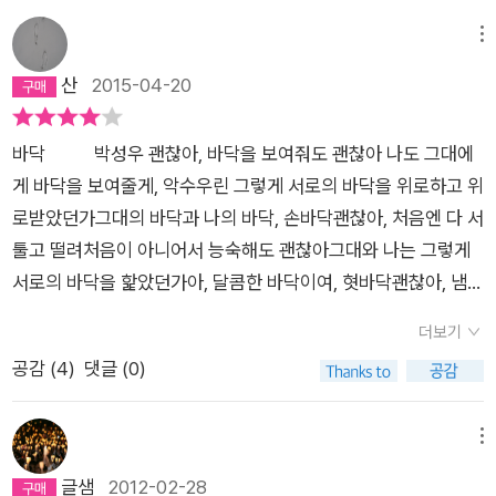
의 본성에 대한 탐구를 불러일으킨다는 점”(하상일 「해설」)에서
은 기호와 전위 때문이었다. 평론가 하상일이 책 뒤편에 쓴 해설
현재의 우리 시단에 커다란 의의를 지닌다. 첨단의 감각에 기울기
“‘별 말 없이’도 따뜻하고 아름다운”에서 첫 마디가 나를 더욱 즐
메뉴
보다는 순박하고 투명하며, 때로는 “서른일곱 먹도록” “서울엔
겁게 해주었다. “요즘 들어 시를 읽는 일이 여간 괴롭고 힘든 일
산
2015-04-20
종점 같은 건 없는 줄 알았”(「종점」)다는 어리숙한 모습으로 중심
이 아니다. 더군다나 지난한 독서의 과정을 거쳐 한 편의 평문이
에서 외떨어진 삶의 쓸쓸함과 아름다움을 진솔하게 드러내는 그
라도 써야 할 때면, 너무도 낯설고 기괴한 시의 언어와 구조 앞에
바닥​ 박성우 괜찮아, 바닥을 보여줘도 괜찮아 나도 그대에
의 시는, 언뜻 보기에 낡고 오래된 듯하지만 그럼으로써 오히려
서 속수무책일 때가 많다.” (109쪽) 아, 현대문학에 대해서 특별
게 바닥을 보여줄게, 악수우린 그렇게 서로의 바닥을 위로하고 위
더욱 생생한 서정시의 환한 미래를 보여준다 하겠다. 이팝나무 아
한 교육을 받은 전문가인 평론가도 요즘 시를 읽는 일이 나처럼
로받았던가그대의 바닥과 나의 바닥, 손바닥​괜찮아, 처음엔 다 서
래 우체국이 있다/빨강 우체통 세우고 우체국을 낸 건 나지만/이
괴롭고 힘든 일이었다는 걸 아는 거 하나만 가지고도 위안을 받을
툴고 떨려처음이 아니어서 능숙해도 괜찮아그대와 나는 그렇게
팝나무 우체국의 주인은 닭이다/부리를 쪼아 소인을 찍는 일이
수 있었다. 그러니 나 같은 무지렁이 독자가 요즘 시의 바다에 빠
서로의 바닥을 핥았던가아, 달콤한 바닥이여, 혓바닥​괜찮아, 냄새
며/뙤똥뙤똥 편지 배달을 나가는 일이며/파닥파닥 한소식 걷어오
져 허우적거린 것은 당연한 일이겠다. 이런 사소한 것에조차 기대
가 나면 좀 어때그대 바닥을 내밀어봐,냄새나는 바닥을 내가 닦아
는 일이며/닭들은 종일 우체국 일로 분주하다/이팝나무 우체국
위안으로 삼고 싶어 한다면 이게 시인의 문제인가, 독자의 문제인
더보기
줄게그대와 내가 마주앉아 씻어주던 바닥, 발바닥​그래, 우리 몸엔
우체부는 다섯이다/수탉 우체국장과 암탉 집배원 넷은/꼬오옥 꼭
가. 이번 시집에서 시인은 도시를 벗어난다. 많은 시가 시골, 염
공감 (
4
)
댓글 (0)
세 개의 바닥이 있지 손바닥과 혓바닥과 발바닥,이 세 바닥을 죄
꼭 꼬옥 꼭꼭꼭, 열심이다/도라지밭길로 부추밭길로 녹차밭길로/
소를 먹이는 부안 감다리의 살구나무집이기도 하고, 정읍에 있는
보여주고 감쌀 수 있다면 그건 사랑이겠지,언젠가 바닥을 쳐도 좋
흩어졌다가는 앞다투어/이팝나무 우체국으로 돌아온다/꽃에 취
닭 놔먹이는 집과 담 없이 이웃한 작은 집이기도 한데 시인의 늙
을 사랑이겠지 시집[자두나무 정류장(창비2011)] 중
메뉴
해 거드름 피우는 법 없고/눈비 치는 날조차 결근하는 일 없다/때
은 모친이 지팡이 대신 유모차를 끌고 다니는 곳, 그러니까 시인
에서​​손바닥, 혓바닥과 발바닥. 우리는 바닥을 가졌군요.가진지도
글샘
2012-02-28
론 밤샘야근도 마다하지 않는다/빨강 우체통에 앉아 꼬박 밤을
이 생명을 시작해 아홉 달 반 동안 입 대신 입노릇을 했던 배꼽과