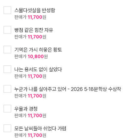
스물다섯살을 반성함
판매가
11,700
원
빵점 같은 힘찬 자유
판매가
11,700
원
기역은 가시 히읗은 황토
판매가
10,800
원
나는 용서도 없이 살았다
판매가
11,700
원
누군가 나를 살아주고 있어 - 2026 5·18문학상 수상작
판매가
11,700
원
우울과 경청
판매가
11,700
원
모든 날씨들아 쉬었다 가렴
판매가
11,700
원