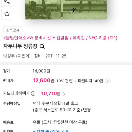
소득공제
<물빛인쇄소>와 창비시선 + 컵받침 / 유리컵 / NFC 키링 (택1)
자두나무 정류장
박성우
(지은이)
창비
2011-11-25
정가
14,000원
12,600
판매가
원
(10% 할인) +
마일리지 140원
10,710
카드최대혜택가
원
수령예상일
택배 주문시 8월 11일 출고
(중구 서소문로 89-31 기준)
변경
배송료
유료 (도서 1만5천원 이상 무료)
전자책
전자책 출간알림 신청