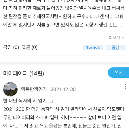
도 볼 수 있다. 하지만 자신의 종지가 강가의 아침 안개, 초저녁
쾌한 땀방울 가득한 문학으로 거듭나길 기원하고 싶은 시집. 괜찮
그런데 [가뜬한 잠]을 찾다, 찾다 못 찾아서결국은 [자두나무 정
다.딱히 화려한 재료가 들어있진 않지만 멸치육수를 내고 쌉싸름
풋별 냄새, 싸락눈 치는 밤을 담을 수 없었다는, 시인으로서 크기
아, 바닥을 보여줘도 괜찮아나도 그대에게 바닥을 보여줄게. 악수
류장]이 되었는데그 시집은 어디로 갔을까?누구에게 선물한 것
한 된장을 푼 배추해장국처럼시원하고 구수하다.내겐 딱히 고향
가 작음을 수줍은 은유로 말한 것이리라. 지난 시집 《거미》에선
우린 그렇게 서로의 바닥을 위로하고 위로받았던가그대의 바닥
같지도 않고어디로 가버린 걸까? 사라진 [가뜬한 잠]때문에 잠이
이랄 게 없지만이 시를 읽으면 있지도 않은 고향이 생길 것만 같
어머니가 미화원으로 일하는 대학의 대학원생이었다가, 이젠 사
과 나의 바닥, 손바닥괜찮아, 처음엔 다 서툴고 떨려처음이 아니
달아났다.
이 자꾸만 마음 한켠이 그리워 진다.잔뜩 겉멋이 든 시나 복잡스
회인이 된 박성우. 그새 장가들어 서울 금천구 시흥동에 살았던
어서 능숙해도 괜찮아그대와 나는 그렇게서로의 바닥을 핥았던
더보기
런 산문시를 회피하는 나에겐 오랜만에 맛깔진 밥상을 받은 것처
모양이다. 근데 가끔 시골에서 어머니가 다니러 오시곤 했던 모양
가아, 달콤한 바닥이여, 혓바닥괜찮아, 냄새가 나면 좀 어때그대
공감 (
0
)
댓글 (0)
럼 반가웠다.
이지? 손등이 두꺼비 등처럼 울퉁불퉁했던 아버진 저번 시집에
바닥을 내밀어.냄새나는 바닥을 내가 닦아줄게그대와 내가 마
서 돌아가시고 이제 홀로 서울길을 들렀던 어머니가 집에 가시는
주앉아 씻어주던 바닥, 발바닥손바닥과 혓바닥과 발바닥,이 세 바
길에 아들이 건 전화 한 통을 받는다. 어떤 통화 강남고속버스
닥을 보여주고 감쌀 수 있다면그건 사랑이겠지.언젠가 바닥을 쳐
쓰기
마이페이퍼 (14편)
터미널에서 정읍행 고속버스에 몸을 싣는다 버스에 오르고 보니
도 좋을 사랑이겠지(바닥, 전문) 댓돌 털신에 개구리가 든 밤이
어딘지 모르게 닮은 노인들 몇만 듬성듬성 앉아 있다 안전벨트 안
다 밤비에 나온 개구리가덜 깬 겨울잠을 털신에 들어 털고 있는
행복한책읽기
2021-12-30
메뉴
허면 출발 안헐 팅게 알아서들 허쇼잉, 으름장 놓던 버스기사가
추운 밤이다 겨울비라고 썼다가 봄비라고 썼다가겨울비를 긋고
한 더딘 독자의 시 읽기
운전대 잡는다 차가 출발하기 무섭게 휴대전화 소리 들려온다
봄비를 긋고, 그냥 밤비나 움츠려 긋는 밤이다(밤비, 전문)
20211230 한 더딘 독자의 시 읽기 ​알라딘에서 선물이 당도했다.
어 닛째냐 에미여 선풍기 밑에 오마넌 너놨응게 아술 때 쓰거라
무민 다이어리와 스누피 일력. 히야~~~~~ 살다 보니 이런 일
잉, 뭔 소가지를 내고 그냐, 나사 돈 쓸 데 있간디 버스는 시큰시
이. 나는 그저 읽고 쓰고 올렸을 뿐인데, 선물도 준단 말인가. 알
큰 정읍으로 가고, 나는 겨울에도 선풍기 하나 치울 곳 없는 좁디