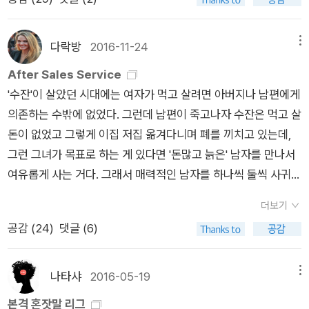
무 때문에 나는 이런 시집을 그냥 지나칠 수 없다. 『자두나무 정류
려한 다른 두 여인이 그 자리의 공백을 채워주러 밤이면 ˝두말없
ttp://blog.aladin.co.kr/714960143/3722086아직 구입하지
이 현에 현장으로 부임한 욕심장이 마오즈란 인간이 소비에트가
서 일어나면서 / ​불안도 꽃인 것을 (<불안도 꽃> 중) ​5. 허수경
장』이라니. 자두나무 정류장에서 봄이면 자두꽃이 피는 걸 보고
이˝ 그 집에 찾아와 같이 드러누웠다. 두 사람 중 한 사람은 돌아
못한 박성우 시집이 몇 권 있으니 조만간 다 소장해야겠다.뇌과학
무너지고 이에 따라 레닌의 동상이 러시아 곳곳에서 쓰러지며 모
『누구도 기억하지 않는 역에서』 허수경 시인하면 늘 떠오르는 글
여름엔 자두가 무럭무럭 커가는 것도 보고 빨갛게 익어가는 것도
가며 세상을 등졌고, 그때마다 세 여인은 ˝몇날 며칠˝을 같이 잤
다락방
2016-11-24
메뉴
자 책을 읽으면, 사람이 왜 웃는지 알게 될까?아니면, 웃는 연습
스크바에서는 유지하는데 돈이 무척 많이 드는 레닌의 유해를 사
자가 '고독'이다. 시인이 죽기 2년 전에 출간되어서인지, 허 시인
보고, 얼마나 좋을까. 시도 참 예쁘다. 정이 있는 마을, 혼자가 아
다.위로의 말보다 더 큰 위로는 ‘같이 있어주기‘가 아닐까. ˝연속
After Sales Service
을 왜 해야 하는지 이해하게 될까? ^^웃는 연습에 실린 시 두 편
와서 솽하이 현을 지상 최고의 관광지역으로 만들고자 아이디어
이 독자들에게 보내는 작별 인사 같다는 느낌이 드는 시집이었다.
닌 함께 사는 마을, 그런 시골을 떠올린다. 달이 와서 내리는, 눈
극 켜놓고 간간이 얘기하다 자는 게 전부˝라지만, 그 함께하기가
'수잔'이 살았던 시대에는 여자가 먹고 살려면 아버지나 남편에게
더 올린다. 꽃무늬 남방 -박성우- 시골집에 드니 노모는 없고새
를 내고, 이에 따른 자금을 만들기 위해 서우훠 마을 주민들에게
시인의 고독의 정수를 맛본 듯도 했다. 예전에 읽은 『혼자 가는 먼
이 별이 와서 내리는 정류장이니 깊은 밤 혼자 길을 걸어도 무섭
‘내, 그 마음 안다‘를 별말없이 드러내는 정겨운 위로가 아니겠는
의존하는 수밖에 없었다. 그런데 남편이 죽고나자 수잔은 먹고 살
빨간 장미꽃만 대문 타고 올라 피어 있다 어머니, 대문에 꽃무늬
재주를 부리게 시켜 전국을 돌며 순회공연에 들어간다. 무차별로
집』 보다 훨씬 잘 읽혔고, 훨씬 저릿했다. 사람 간의 소통 불가를
거나 외롭지 않겠다. 외딴 강마을자두나무 정류장에 비가 와서
가. ‘너는 혼자가 아니야‘를 온몸으로 전하는 뭉클한 위로가 아니
돈이 없었고 그렇게 이집 저집 옮겨다니며 폐를 끼치고 있는데,
남방 걸쳐놓고 어디 가셨어요? -웃는 연습, 44쪽, 창비- 솔잎
쏟아지는 진지한 농담들이 읽는 재미는 물론이거니와 생각해볼
꼬집는 시인의 서늘한 통찰이, 서늘한데 뭉클했던 것은, 나만 그
내린다눈이 와서 내린다달이 와서 내린다별이 와서 내린다 나는
겠는가.이 시를 읽으면서 나는 세 여인의 호들갑 떨지 않는 우정
그런 그녀가 목표로 하는 게 있다면 '돈많고 늙은' 남자를 만나서
이 우리에게 봤지? 눈발을 받아내는 건 떡갈나무 이파리같이 넓
거리마저 건네주니 이 아니 좋을손가. 4. 토바이어스 울프, <올드
런 것이 아니고 당신들 역시 그러하다는 것을 알고 있다고 말해
자주자주자두나무 정류장에 간다 비가 와도 가고눈이 와도 가고
이 참으로 부러웠다. 너에게 그런 사람이 있니 라고 묻기 전에 너
여유롭게 사는 거다. 그래서 매력적인 남자를 하나씩 둘씩 사귀면
은 잎이 아니야 바늘 같은 것들이 모여 결국엔 거대한 눈발도 받
스쿨> 오, 이런 책 좋아한다. 세상에 이런 학교가 다 있다니.
주기 때문이었다. 잘 지내시길, 이 세계의 모든 섬에서 고독에게
달이 와도 가고별이 와도 간다 덜커덩덜커덩 왔는데 두근두근 바
부터 그런 사람이 되어 보자라고 생각했다.덧붙여. 폴스타프님께
서 둘 다 놓지 않고 있는데, 자신의 외동딸인 '프레데리카'에게도
아내는 거지 -웃는 연습, 99쪽, 창비- 그리고 선물할 책~ 이건
물론 뉴욕을 중심으로 동부 해안가를 따라 늘어선 수업료 겁나게
악수를 청한 잊혀갈 손이여별의 창백한 빛이여 ( <섬이 되어 보
짝 왔는데암도 없으면 서운하니까 비가 오면 비마중눈이 오면 눈
감사. 덕분에 미소를 잔뜩 짓게 하는 시집을 만났네요. ^^
더보기
그래서 돈 많은 남자와 결혼할 것을 강요한다. 딸은 엄마가 결혼
나도 없는데, 20주년 기념판으로 구입할까...
비싼 사립 고등학교니까 가능하긴 하겠지만, 매년 미국의 가장 유
내는 편지> 중) ​ ​​6. 김상순 ​『살아 보니 그런대로 괜찮다』 허수경
마중달이 오면 달마중별이 오면 별마중 간다 온다는 기별도 없
공감 (
24
)
댓글 (6)
하라고 강요하는 남자가 멍청해서, 정말이지 너무나 멍청해서 싫
명한 시인, 소설가, 극작가등을 초대해 강연회를 열고, 이때 최고
시인과 달리 팝콘처럼 튀는 할머니 시인 김상순. 어미 김상순이
이 비가 와서 후다닥 내린다눈이 와서 휘이잉 내린다달이 와서 ​찰
다. 그래서 그 사람에게는 그 사람의 매력이 있고, 만약 사촌이었
학년을 대상으로 글짓기를 해서 원고를 초빙작가에게 보내 1등
입으로 내뱉는 말들을 초등학교 교사 아들이 옮겨 쓴 말 혹은 시
바당찰바당 내린다뭇별이 우르르 몰려와서 와르르 내린다 북적
다면 사이좋게 지냈을 수도 있고 어느 정도 좋아했을 수도 있겠지
선정을 의뢰하고, 1등을 먹은 학생은 교장실에서 한 시간 가량 다
모음집. 어미의 말 속에는 '생짜배기로 몸에 익힌 세상 이치'가 속
나타샤
2016-05-19
메뉴
북적한 자두나무 정류장에는왕왕, 장에 갔던 할매도 허청허청 섞
만, 결혼은 평생 함께 살아야하고, 그러므로 나는 저 멍청한 남자
과회에 참석하고, 또다시 한 시간 가량 작가와 단 둘이서 평소엔
속들이 박혀 있다. 꼭꼭 씹을수록 단맛이 쏙쏙 우러나는 이야기로
본격 혼잣말 리그
여 내린다 「자두나무 정류장」, 전문 이런 시도 좋다. 농부의 딸