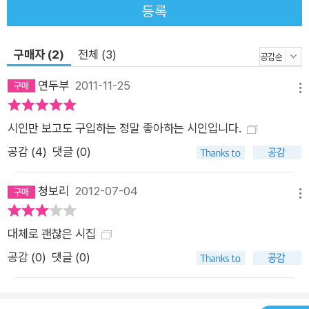
덜커덩덜커덩 왔는데/두근두근 바짝 왔는데/암도 없으면 서운하
등록
니까//비가 오면 비마중/눈이 오면 눈마중/달이 오면 달마중/별
이 오면 별마중 간다(「자두나무 정류장」 부분) 남달리 따뜻한 시
구매자 (2)
전체 (3)
인의 시선은 이웃뿐 아니라 자연과 더불어 살아가는 삶을 성찰하
며 생명의 근원을 파고든다. 강변을 걷다 발견한 고라니뼈에서
연두부
2011-11-25
메뉴
“물 한 모금과 목숨이 아무렇게나 뒤엉킨 시간”(「고라니뼈」)을
보며 자연과 생명의 섭리를 일깨우는 시인은, “씨앗 묻은 일도 모
시인만 보고도 구입하는 정말 좋아하는 시인입니다.
종한 일도 없는”데 “소나무에 호박넝쿨이 올”라온 “뜬금없는”
공감 (
4
)
댓글 (0)
일에서도 거스를 수 없는 생명의 소중함과 경이로움을 깨닫는다.
장정 셋의 하루 품을 빌려 이른 봄에 옮겨온 소나무,/뜬금없이 올
청보리
2012-07-04
메뉴
라온 호박넝쿨이 솔가지를 덮쳐갔다/일개 호박넝쿨에게 소나무
를 내줄 수는 없는 일/줄기를 걷어내려다 보니 애호박 하나가 곧
대체로 괜찮은 시집
익겠다//싶어, 애호박 하나만 따고 걷어내기로 맘먹었다/마침맞
공감 (
0
)
댓글 (0)
은 애호박 따려다 보니 넝쿨은 또 애호박을 낳고/고놈만 따내고
걷으려니 애호박은 또 애호박을 내놓는다/소나무조차 솔잎 대신
호박잎을 내다는가, 싶더니 애호//호박넝쿨은 기어이 소나무를