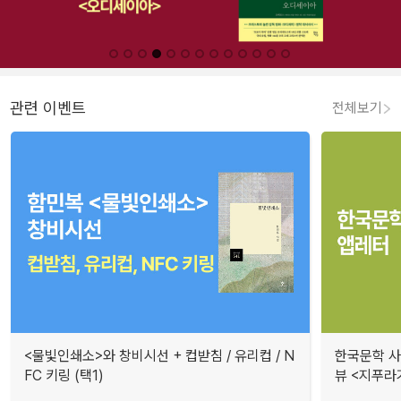
관련 이벤트
전체보기
<물빛인쇄소>와 창비시선 + 컵받침 / 유리컵 / N
한국문학 사랑
FC 키링 (택1)
뷰 <지푸라