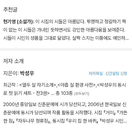
추천글
박성우의 시는 낯설고 인공적인 언어로 가득한 최근 시들의 한 경향
에서 한 발 비켜서서 일상의 진실과 생명의 본성에 대한 탐구를 불러
현기영 (소설가):
이 시집의 시들은 아름답다. 투명하고 정갈하기 짝
일으킨다. 시인의 시는 첨단의 감각에 기울기보다는 순박하고 투명하
이 없는 이 시들은 가녀린 듯하면서도 강인한 아름다움을 보여준다.
며, 때로는 '서른일곱 먹도록' '서울엔 종점 같은 건 없는 줄 알았'다는
시들이 시인의 성품을 그대로 닮았다. 살짝 스치는 미풍에도 예민하
어리숙한 모습으로 중심에서 외떨어진 삶의 쓸쓸함과 아름다움을 진
게 반응하는 금선(琴線)의 울음처럼 여리면서도 강하다. 슬프고 쓸
솔하게 드러낸다.
쓸해 보이지만, 결코 애상(哀傷)에 떨어지지 않는다. 그는 이 시집에
저자 소개
서 자주 익살을 부리는데, 너무 우습고, 너무 착하고 순수해서 눈물이
날 지경이다. 남도 말맛을 사용한 그의 익살은 우리가 흔히 보아온 걸
지은이:
박성우
저자파일
신간알림 신청
직한 입담과는 전혀 다른 진경을 보여주는데, 구수하면서도 사뭇 고
최근작 :
<열두 살 자기소개>
,
<아홉 살 환경 사전>
,
<박성우의 동시
상한 품격을 지니고 있다. 투명하고 정갈한 아름다움. 조용하게 던지
로 첫 읽기 세트 - 전3권>
… 총 103종
(모두보기)
는 그의 말들이 이러한 아름다움을 담는 그릇으로 쓰일 수 있다는 것
이 놀랍다. 새로운 언어의 발견이라고 감히 말하고 싶다.
2000년 중앙일보 신춘문예에 시가 당선되고, 2006년 한국일보 신
춘문예에 동시가 당선되며 작품 활동을 시작했다. 시집 『거미』 『가뜬
한 잠』 『자두나무 정류장』, 동시집 『우리 집 한 바퀴』 『박성우 시인의
첫말잇기 동시집』 『박성우의 동시로 첫 읽기』 1~3, 청소년시집 『난