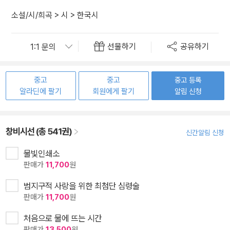
소설/시/희곡
>
시
>
한국시
선물하기
공유하기
중고
중고
중고 등록
알라딘에 팔기
회원에게 팔기
알림 신청
창비시선 (총 541권)
신간알림 신청
물빛인쇄소
판매가
11,700
원
범지구적 사랑을 위한 최첨단 심령술
판매가
11,700
원
처음으로 물에 뜨는 시간
판매가
13,500
원