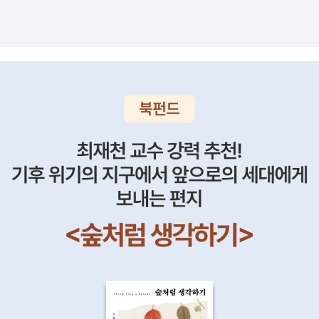
고 축복』 장영희 선생님은 내 은사님이었다. 영미시의 정수를 맛
시집은 언제 어디를 펼쳐도 쿵~ 하고 울린다.특히 오늘 아침에
숨겨두고 마치 잃어버린 양 다시 찾으러 가야겠다는 핑계를 대며
이럴 순 없지. 나 좀 먹여살려도 재정상태에 별 영향이 없는, 그런
금은 이스라엘 유대인들의 덩치도 커지고 펀치력도 좋아져 이웃
볼 수 있는 시선집이다. 올해 이 시집에서 랭스턴 휴스의 <어머
펼쳐본 '아직은 연두'는 피어보지 못하고 스러진 세월호 아이들
어슬렁어슬렁 길을 잡고 싶어진다.키작은 자두 나무가 만만하게
남자 만나서 빌붙어야지... 아아, 나는 수잔이 너무나 이해되는
한 팔레스타인 사람들을 가차없는 폭력으로 가하는 것이 밉기도
니가 아들에게>, 로버트 프루스트의 <가지 못한 길>, 에밀리 디
생각에 눈물이 난다. 아직은 연두 -박성우- 난 연두가 좋아 초
서 있겠지. 별볼일 없는 자두 나무가 새빨간 열매를 장하게 매달
것. 그래, 수잔, 당신이 뜻하는대로 살아요. 일 안하고 살 수 있다
하지만, 책 자체는 이론의 여지없이 훌륭하다. 오래전에 오스트레
킨슨의 <희망은 한 마리 새>를 올렸다. scott님 덕에 '할렘의 셰
록이 아닌 연두우물물에 설렁설렁 씻어 아삭 씹는풋풋한 오이 냄
기 전까진 만만하기만 하겠지.잘 묵힌 된장을 풀어 거칠게 손으로
면, 안하고 살면 된다!! ㅠㅠ그렇지만 나는 오늘도 회사에...어제
일리아로 이주해와 거대농장을 이룬 헤어 가문의 유일한 상속자
익스피어'로 불리는 랭스턴 휴스를 알게 되어 '니그로, 강에 대해
새가 나는 것 같기도 하고옷깃에 쓱쓱 닦아 아사삭 깨물어 먹는시
뚝뚝 잘라넣은 푸성귀를 넣고 붉은 색이라곤 찾아볼 수 없는 희고
처럼, 십년전처럼....... 인생................Orz 이 책을 내가 몇 년전에
인 헤어 양을 쉽게 얘기하자면 사회부적응 증세와 약간의 지적 능
말하다 The Negro Speaks of Rivers''를 읽을 수 있어 기뻤
큼한 풋사과 냄새가 나는 것 같기도 한 연두풋자두와 풋살구의 시
푸른 양념을 넣어 누렇게 끓여낸 할미의 된장국처럼.아무렇게나
읽었다면 엄청 깜짝 놀라며 신선하게 읽었을지 모르겠지만, 지금
력에 문제가 있는 듯하다. 이 헤어 양의 주변에 자연스럽게 모이
다. ​ 13. 정호승 『사랑하다가 죽어버려라』 『포옹』 내 이십대의
큼시큼한 풋풋한 연두,난 연두가 좋아 아직은 풋내가 나는 연두연
숟가락을 집어넣고 맛있게 입속에 굴리다 시원하게 꿀꺽 삼키는
읽으니 딱히 재미는 없더라. 의도는 충분히 알겠지만, 좀 회의적
는 선하고 약한 자들의 연합과 이들의 반대편에 선 기존세력의 갈
어두운 터널을 같이 걸어주었던 정호승 시인을 올해 <봄길>이
초록 그늘을 쫙쫙 펴는 버드나무의 연두기지개를 쭉쭉 켜는 느티
순간의 포만감.그런 시들이 빼곡하다. 허리를 숙여 김을 매고 대
인 생각도 들고.... 어차피 이 책을 읽는다고 남자들이 뭔가 다른
등. 화이트는 주로 선한 약자, 독일계 유대인이자 영문학자이지만
란 시를 통해 24년만에 다시 만났다. 그의 시들은 나에게 이런 역
나무의 연두난 연두가 좋아 초록이 아닌 연두누가 뭐래도 푸릇푸
를 세우고 돌아 온 저녁. 푸근하게 내어놓는 밥상 같은 시들.입으
생각을 할까? 자기가 지금 기득권의 삶을 누리고 있으며 부당함
값싼 노동을 선택한 늙은 이주 유대인, 진화가 덜된 미개인으로
할을 했었다. ​ '이번 시집을 정리하면서 한 가지 깨달은 게 있다면
릇 초록으로 가는 연두빈집 감나무의 떫은 연두강변 미루나무의
로 들어가 똥구멍으로 빠져나와 다시 입으로 들어가는 간단한 순
과 불평등이 존재한다는 걸, 이 책을 읽고 깨달을 수 있을까? 잘
치부하여 어린 시절 강제로 백인 목사 가정에 입양되어 억지로 교
'희망 없이도 열심히 살아갈 수 있는 희망'이 시를 통해서 이루어
시시껄렁한 연두난 연두가 좋아 늘 내 곁에 두고 싶은 연두,연두
리를, 내 몸은 어쩌면 세상의 정화기관일지도 모른다는 단순한 생
모르겠다. 이갈리아에서는 현재 가부장제에서의 성역할이 완전
육을 받았으나 백인 사회에서 받아들여지지 않는 오스트레일리
질 수 있을 것 같다는 사실이다. 그동안 시가 나를 구원해주지는
색 형광펜 연두색 가방 연두색 팬티연두색 티셔츠 연두색 커튼 연
각을 아무렇지도 않게 하게 되는 시집. 잘 묵힌 똥거름 같은 시집
히 뒤바뀐, 쉽게 말해 가모장제인 생활 모습을 보여주고 있다. 온
아 원주민 애버리지니, 일반적으로 가장 천한 백인 여자가 선택할
않았으나, 나를 늘 위무해주었다. 혹시 이 시집을 통해 단 한 사람
두색 베갯잇난 연두가 좋아 연두색 타월로 박박 밀면내 막막한 꿈
을 읽는다.
갖 직종에 높은 직위는 다 여자들(움)이 차지하고 있고, 남자들
수 있는 직업인 세탁부로 심각한 가정폭력 속에서도 굳건하게 버
이라도 나처럼 위무받는 사람이 있다면 그것만큼 더 좋은 일은 없
도 연둣빛이 될 것 같은 연두시시콜콜, 마냥 즐거워하는 철부지
(맨움)은 치마를 입고 고추를 받치는 옷을 입고 사회활동에 제약
티고 있는 여성 등의 편을 들어가며, 오스트레일리아 구성원들의
겠다.' ​14. 박성우 『자두나무 장류장』 폴스타프님 리뷰에서 만난
같은 연두몸 안에 날개가 들어 있다는 것도 까마득 모른 채배추
이 있으며, 집에서 살림과 육아에 최선을 다해야 한다. 남자들이
허상과 거짓 신분을 드러냄으로써 그 허위를 강조하는, 전형적인
시집. 이 시집은 마음을 따뜻하게 적시는 푸근한 시집이었다. 가
잎을 신나게 갉아 먹는 연두 애벌레 같은, 연두아직 많은 것이 지