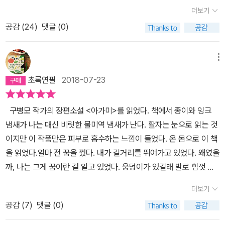
르지 않았다. 이 작품은 '다양성'과 '존재 자체에 대한 존중', 그리고 '가
더보기
족의 조건'을 이야기한다. 세상 사람들, 특히 한국인은 모든 일에 정답
공감 (
24
)
댓글 (0)
을 찾으려고 한다. 그들에겐 무엇이든 올바른 정답이 있다. 이것은 이
래야 하고 저것은 저래야 한다. 그게 아니면 문제가 있는거고 정상이
아니다. 인간은 물론 가족도 마찬가지, 모두들 사람과 가족하면 떠오
메뉴
르는 올바른(?) 이미지들이 있을 것이다. 하지만 지금을 포함해 수천
초록연필
2018-07-23
년의 역사 속 그러한 예들이 과연 몇 퍼센트나 차지했을까? 엄마는
이 과제에 담긴 두 가지 전제 조건을 혐오하고 있어서 아이들은 아이
구병모 작가의 장편소설 <아가미>를 읽었다. 책에서 종이와 잉크
들대로 불안해하며 왔다가 쌓인 불만이 서로 터진 참이었다. 그 두 가
냄새가 나는 대신 비릿한 물미역 냄새가 난다. 활자는 눈으로 읽는 것
지란, 하나는 모든 아이들에게는 부모가 있을 것이며 따라서 가정은
이지만 이 작품만은 피부로 흡수하는 느낌이 들었다. 온 몸으로 이 책
화목하리라는 오류, 또 다른 하나는 모든 화목한 가정이 동영상 촬영
을 읽었다.얼마 전 꿈을 꿨다. 내가 길거리를 뛰어가고 있었다. 왜였을
가능한 스마트폰이나 그에 준하는 전자 기기를 보유하고 있을 만큼
까, 나는 그게 꿈이란 걸 알고 있었다. 웅덩이가 있길래 발로 힘껏 밟
물질적으로 넉넉하리라는 짐작. - 214p'정답'에 의하면 엄마나 아빠
았더니 정말 내 정강이에 물이 팍! 튀었다. 내달리면서 꽃집에서 내 놓
가 없으면 정상이 아니고, 아이가 없어도 정상이 아니다. 입양은 물론
더보기
은 선인장을 움켜쥐었더니 악 소리가 나게 아팠다. 길에 세워진 옷걸
이고 이혼과 재혼은 말해 뭣하랴. 동성부부는?? 가족에 대한 정답은
공감 (
7
)
댓글 (0)
이 걸린 옷을 만졌더니 보들보들했다. 꿈인 줄 뻔히 알고서 꿈을 꾸는
누가 정했나? 세상엔 정답이 없는 것 투성이다. 정답이 아닌 수많은
데도 내 감각은 생생했다. 이 책이 바로 그런 느낌이었다. 첫 문장은