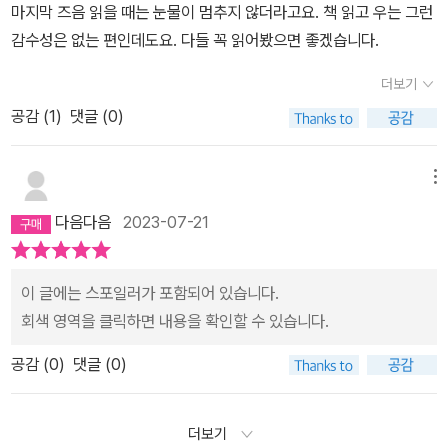
해서 내가 꼭 커다란 욕조에 들어가 오래도록 잠수하고 있는 곤의 정
마지막 즈음 읽을 때는 눈물이 멈추지 않더라고요. 책 읽고 우는 그런
수리를 보고 있는 것 같은 착각을 일으켰다. 내가 구병모 작가를 접한
감수성은 없는 편인데도요. 다들 꼭 읽어봤으면 좋겠습니다.
것은 <파과>를 읽으면서였다. 처음에는 문장의 호흡이 길어 내 취향
더보기
에 부합하지 않는가 싶었는데, 읽다 보면 불꽃처럼 팟, 하고 터지는 부
분이 있었다. <아가미>는 올해 초에 구입해 책장에 모셔두었다. 왜인
공감 (
1
)
댓글 (0)
지 모르지만, 여름에 읽고 싶던 까닭이었다. 비가 오는 날 읽을 계획은
없었지만 참 잘한 일이었다. 곤의 세계에서 풍기는 냄새를 간접적으
메뉴
로나마 헤아려 볼 수 있었기에, 그 소년이 지금은 어느 바다를 헤엄쳐
다음다음
2023-07-21
살아가고 있을지에 대한 궁금증을 갖는 단계까지 오게 되었다. 그래
도 살아줬으면 좋겠으니까.처음에는 강하가 참 미웠다. 열 살밖에 안
먹은 꼬맹이가 세상 다 산 노인보다 더 비관적으로 굴며 툴툴거리는
이 글에는 스포일러가 포함되어 있습니다.
꼴이 같잖아서. 강하는 유난히 곤을 괴롭힌다. 너는 남들과 다르기 때
회색 영역을 클릭하면 내용을 확인할 수 있습니다.
문에, 다른 사람들 눈에 띄어봐야 생선가게의 생선들처럼 칼날에 생
공감 (
0
)
댓글 (0)
을 마감하고 결국 토막이 날 것이라고. 어린 곤은 세상에 없는 사람처
럼 살았다. 최소한의 것을 만지며 최소한의 것으로 생활하며 그 누구
의 시선에도 들지 않기 위해 숨어 살았다. 강하의 폭력성을 사랑이라
더보기