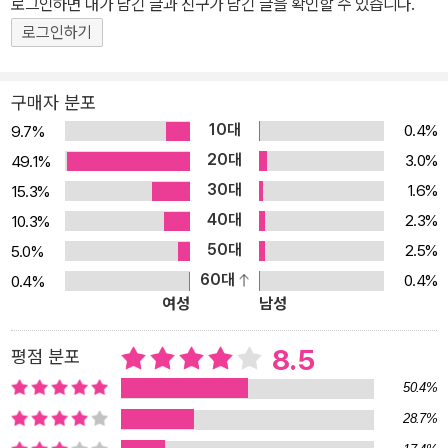
로그인하면 내가 남긴 글과 친구가 남긴 글을 확인할 수 있습니다.
등 독특한 시도를 거듭하며 청소년문학과 본격문학, 순수문학과 장르
로그인하기
문학을 경계 없이 자유자재로 넘나들었다. 도발적이면서도 환상적인
상상력, 생생하게 살아 숨 쉬는 인물들, 집요하리만치 탄탄하고 촘촘
구매자 분포
한 문장, 따뜻하게 위로를 건네며 치유해주는 서사로 한국 문학의 새
10대
0.4%
9.7%
로운 축을 굳건히 다져왔다. 명실상부 구병모 작가의 대표작인 『아가
20대
3.0%
49.1%
미』는 놀라운 흡인력과 밀도 높은 서사, 독특한 상상력과 한층 더 깊
30대
1.6%
어진 주제의식으로 절망적인 현실을 환상적이고 강렬하게 묘사한다.
15.3%
죽음의 문턱에서 생을 향한 강렬한 몸부림으로 아가미를 갖게 된 남
40대
2.3%
10.3%
자와 그를 둘러싼 인물들의 비밀스러우면서도 가슴 저린 운명이 펼쳐
50대
2.5%
5.0%
진다. 곤에게 새로운 이름과 삶을 건네준 강하는 곤이 언젠가 떠나버
60대
0.4%
0.4%
릴지도 모른다는 막연한 두려움과 질투로 그를 염려하면서도 겉으로
여성
남성
는 거칠게 대한다. 아들 강하를 버리고 떠난 뒤 마약에 찌들어 십수 년
8.5
평점 분포
만에 돌아온 이녕은 곤에게서 그리움과 위로를 느낀다. 삶에 지칠 대
로 지친 해류는 곤의 도움으로 목숨을 건진 뒤, 신비감과 경이로움에
50.4%
이끌려 그의 비밀을 뒤쫓는다. 비록 세상으로부터 버림받고 상처받을
28.7%
지라도, 우리는 모두 한때 자신의 바다를 자유롭게 헤엄치던, 눈부시