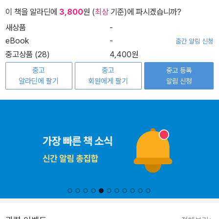
이 책을 알라딘에
3,800
원 (
최상
기준)에 파시겠습니까?
새상품
-
eBook
-
출간 알림 신청
중고상품 (28)
4,400원
중고
중고
중고 등록
알라딘에 팔기
회원에게 팔기
알림 신청