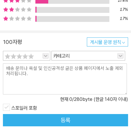
17.4%
게 살아 숨 쉬는 존재들이었음을. 그 상처가 결국 우리를 숨 쉬게 하는
1.7%
아가미가 되어, 바닥없는 물일지라도, 생을 향한 강렬한 몸부림으로
1.7%
열심히 두 팔을 휘저어 나가는 존재들임을. 『아가미』는 그렇게 우리
의 지친 일상에 후욱, 숨을 불어넣어주는 매혹적인 소설이다.
100자평
게시물 운영 원칙
카테고리
현재
0
/280byte (한글 140자 이내)
스포일러 포함
등록