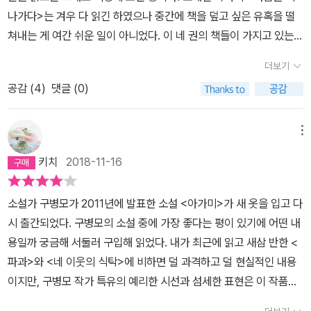
도 너는 너일 뿐이라는 말로 이 모습 그대로를 받아들여주었다고. 그
나가다>는 겨우 다 읽긴 하였으나 중간에 책을 덮고 싶은 유혹을 떨
런 걸 보면 그 동안 네가 끊임없이 상기시켰던 타인의 기준이나 눈길
쳐내는 게 여간 쉬운 일이 아니었다. 이 네 권의 책들이 가지고 있는
이나 호기심이나 그로 인한 위험요소 같은 것들이, 실은 별것 아닌 우
공통점을 혹시 알겠는가?.그것은 바로, 이 소설들은 내가 감당할 수
더보기
려에다 일어나지도 않은 일을 두고 조바심을 친 지레짐작이었으리라
있는 무게를 넘어서는 불편함과 어두움을 가지고 있다는 것이다. 내
고. 그것에 이루 말할 길 없는, 어쩌면 분노에 가까운 서운함마저 느낀
공감 (
4
)
댓글 (0)
게 이 작품들은 인물들의 처절하고 절박한 사연들을 그저 나열하기만
다고. - 162-“그래도 살아줬으면 좋겠으니까.”살아줬으면 좋겠다니!
한 듯한, 그래서 소설에서 흔히 볼 법한 ‘기승전결’의 구조와는 거리가
곤은 지금껏 자신이 들어본 말 중에 최선이라고 생각했던 ‘예쁘다’가
있는 듯이 느껴졌다. (혹은 서사가 진행된다 하더라도 그보다 인물들
메뉴
지금 이 말에 비하면 얼마나 부질없는 것인지를 폭포처럼 와락 깨달
의 사연이 나의 감상을 압도하여 ‘기승전결’의 구조가 미미하게 느껴
키치
2018-11-16
았다. 언제나 강하가 자신을 물고기 아닌 사람으로 봐주기를 바랐지
진달까.) 그래서인지 지금껏 많은 소설을 읽으며 깨우친 나의 취향 중
만 지금의 말은 그것을 넘어선, 존재 자체에 대한 존중을 뜻하는 것만
하나는 바로 ‘어둡기만 한 이야기는 싫다’는 것이었다..<아가미>를
소설가 구병모가 2011년에 발표한 소설 <아가미>가 새 옷을 입고 다
같았다. - 1852018. nov.
읽는 동안 위 소설들 생각이 많이 났다. 이 작품 역시 정말 어두운 분
시 출간되었다. 구병모의 소설 중에 가장 좋다는 평이 있기에 어떤 내
위기를 풍기고, 절박한 사연을 가진 인물들이 대거 등장하기 때문이
용일까 궁금해 서둘러 구입해 읽었다. 내가 최근에 읽고 새삼 반한 <
다. 이를테면 몸이 아픈 엄마를 부양해야 하기에 자신의 허벅지를 훑
파과>와 <네 이웃의 식탁>에 비하면 덜 과격하고 덜 현실적인 내용
는 거래처 직원의 손길을 강하게 뿌리칠 수 없는 여성, 1년 가까이 연
이지만, 구병모 작가 특유의 예리한 시선과 섬세한 표현은 이 작품에
체된 월급 때문에 보증금 빼앗기고 길거리에 나앉게 생겨 사장에게
도 분명히 존재한다. 내용은 이렇다. 식구라고는 병원 신세를 지고 있
한달치라도 달라고 하자 옆에 끼고 있는 아이를 내다 팔아버리라는