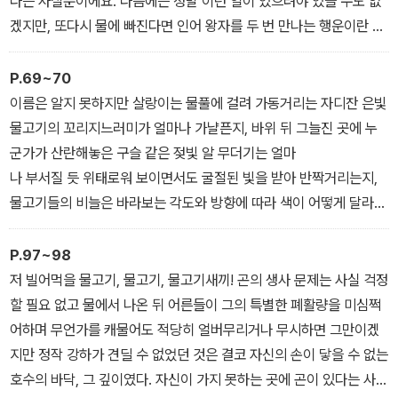
다는 사실뿐이에요. 다음에는 정말 이런 일이 있으려야 있을 수도 없
겠지만, 또다시 물에 빠진다면 인어 왕자를 두 번 만나는 행운이란 없
을 테니 열심히 두 팔을 휘저어 나갈 거예요. 헤엄쳐야지 별수 있나요.
어쩌면 세상은 그 자체로 바닥없는 물이기도 하고.
P.69~70
이름은 알지 못하지만 살랑이는 물풀에 걸려 가동거리는 자디잔 은빛
물고기의 꼬리지느러미가 얼마나 가냘픈지, 바위 뒤 그늘진 곳에 누
군가가 산란해놓은 구슬 같은 젖빛 알 무더기는 얼마
나 부서질 듯 위태로워 보이면서도 굴절된 빛을 받아 반짝거리는지,
물고기들의 비늘은 바라보는 각도와 방향에 따라 색이 어떻게 달라지
는지, 또 어떤 물고기는 만져보면 얼마나 촉촉하고 부드러우며 점착
성마저 있어서 손대는 순간 그대로 빨려들어 하나가 될 것만 같은지,
P.97~98
무엇보다도 말이 통하지 않는 물고기들과 자신이 서로의 살 한번 닿
저 빌어먹을 물고기, 물고기, 물고기새끼! 곤의 생사 문제는 사실 걱정
기만 하면 얼마나 오묘한 직감으로 영력 내지는 신앙에 가까운 몸짓
할 필요 없고 물에서 나온 뒤 어른들이 그의 특별한 폐활량을 미심쩍
의 대화를 나눌 수 있는지. 그러나 그 모든 이야기를 하려면 해류를 강
어하며 무언가를 캐물어도 적당히 얼버무리거나 무시하면 그만이겠
속으로 끌고 들어가야만 가능했다.
지만 정작 강하가 견딜 수 없었던 것은 결코 자신의 손이 닿을 수 없는
호수의 바닥, 그 깊이였다. 자신이 가지 못하는 곳에 곤이 있다는 사실