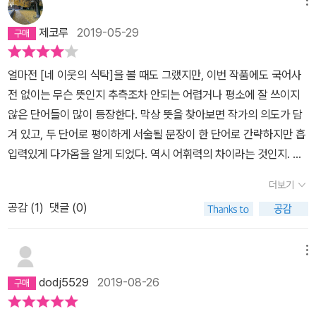
했던 것 같은데, 크고 나니 발바닥에 들러 붙은 알갱이들을 씻어내는
있을지도 모른다고 말하는 것 같다. 곤을 발견해 곤이 날 수 있도록 도
이 소설 곳곳에서 드러나 독자의 마음을 애잔하고 뭉클하게 하는 인
것도 여간 번거로운 일이 아니었다. 이십대 초반에는 날을 잡아 한강
와주는 것은 오로지 우리네 인간의 몫이라고 말하는 것 같다.
제코루
2019-05-29
물이다. (이 글을 쓰면서 다시금 강하를 떠올리니 왠지 코 끝이 찡…).
에 가곤 했다. 서울 사람들은 아침마다 조깅을 한다는 그 강변을, 나는
소개는 이쯤이면 충분한 것 같다. ‘어두운 분위기의 소설은 절대 못 읽
시간을 내어 가야 했다. 고요 그 자체인지, 고요를 집어 삼킬 만큼 웅
얼마전 [네 이웃의 식탁]을 볼 때도 그랬지만, 이번 작품에도 국어사
는다’는 사람이 아니라면 꼭 한번쯤은 읽어봤으면 싶다.
장한 곳인지 모르지만 강은 사람을 끌어당기는 무언가 있었다. 바다,
전 없이는 무슨 뜻인지 추측조차 안되는 어렵거나 평소에 잘 쓰이지
강. 가까운 곳에 사는 것은 아닌지라 책을 읽을 때 해수면이 어떤 모양
않은 단어들이 많이 등장한다. 막상 뜻을 찾아보면 작가의 의도가 담
이고 색이었는지, 강은 또 어떤 냄새가 났는지 생각을 하느라 책장 넘
겨 있고, 두 단어로 평이하게 서술될 문장이 한 단어로 간략하지만 흡
기는 것을 멈추곤 했다. 방갈로의 행렬보다 아름다움으로 넘치는 유
입력있게 다가옴을 알게 되었다. 역시 어휘력의 차이라는 것인지. 이
동성의 세계. 기슭에 닿아 부서지는 물거품을 밟고 깊이 들어갈수록
번 작품은 택시비가 부족해 어느 대교 중간에 내려버린 여자가 핸드
드러나는 징청과 피안의 세계를. 책은 분명 종이로 이루어져 있음에
더보기
폰을 떨어뜨려 난간에 걸친 것을 주우려 하다가 강물에 빠지게 된다.
도 묘하게 냄새가 났다. 비가 오는 날에 읽어서 그랬을까. 물비린내가
공감 (
1
)
댓글 (0)
갑자기 물 속에서 어떤 남자가 등장하여 목숨을 건지게 되고, 그 남자
스멀스멀 손끝을 타고 흘렀다. 종이는 분명 종이인데, 손끝에는 바다
에 대한 이야기가 시작된다. 그의 이름은 “곤”, 생활고에 임금체불로
의 짠기인지 강물의 비린 냄새 같은 것이 묻어났다. 이내호에서 건져
동반자살을 감행한 아빠는 죽고 어린 아들은 귀뒷머리 목덜미에 아가
메뉴
진 아이는 곤이라 불리웠다. 귀 뒤에 아가미를 지니고 있는 생명체. 본
미가 생기고 등에는 반짝이는 비늘이 생겨나는 동화같은 전개이다.
래부터 갖고 태어난 것인지, 호수에 빠지면서 생존을 위해 생성된 것
dodj5529
2019-08-26
인어왕자의 이야기인가 싶지만, 불행을 운명의 짐처럼 여기지 않고
인지 모를 아가미. 작은 물고기. 물고기, 사람. 책의 묘사는 무척 상세
살아가려는 이들의 이야기이다.