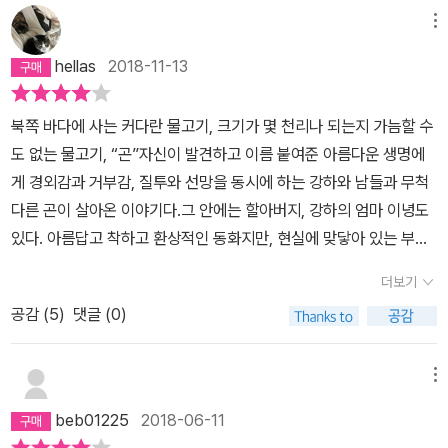
답이 있을 뿐이다. 얼마전 종영한 드라마 <눈이 부시게>에서 인간의
이렇게 시작된다....“나는 맑은 정신으로 헛것을 볼 만큼 심신미약자
메뉴
삶을 두고 '애틋하다'는 표현을 사용했다. 인간은 누구나 불쌍하고 애
도 아니고 오컬트 신봉자도 아니며 술에 취하지도 않았어요.”독자는
틋한 존재다. 엄마든 아빠든 자녀든 간에 모든 인간은 애틋하다. 각각
hellas
2018-11-13
이 화자가 누군지도 모른 채 무려 16쪽에 걸쳐 이 독백을 읽게 된다.
의 살아 숨쉬는 존재는 그 자체로 존중받아 마땅하기에 일방적인 희
그러고는 궁금해서 안달이 나서 뒷 챕터로 허겁지겁 넘어가게 될 것
생을 강요해서는 안 된다. 부모 역시 마찬가지. 이 작품을 읽는 아이들
북쪽 바다에 사는 커다란 물고기, 크기가 몇 천리나 되는지 가늠할 수
이고. 화자가 장황하게 장광설을 늘어놓는 동안에 독자는 어렴풋이
이 부모의 삶과 그들에 대한 애틋함을 조금이나마 가질 수 있기를 바
도 없는 물고기, “곤”자신이 발견하고 이름 붙여준 아름다운 생명에
비릿한 물냄새와 함께 누군가의 존재를 깨닫게 된다. 누군가, 있다. 미
라본다. 가족의 조건은 뭘까? 피만 섞이면 될까? 법으로 엮이면 되
게 경외감과 거부감, 질투와 선망을 동시에 하는 강하와 남들과 무척
끄럽게 빠져나가지만 페이지와 페이지 사이에 있구나, 그 누군가가.
나? 그런식이면 남보다 못한 가족들이 널리고 널렸다. 내가 생각하는
다른 곤이 살아온 이야기다.그 안에는 할아버지, 강하의 엄마 이녕도
최근에 읽은 <정유정, 이야기를 이야기하다>에서 정유정 작가는 단
가족이란 '서로에게 짐인 동시에 힘이 되고자 하는 존재'다. 좋지 않은
있다. 아름답고 착하고 환상적인 동화지만, 현실에 맞닿아 있는 부분
문으로 날카롭게 후려치는 방식으로 작업한다고 했다. 구병모 작가는
일이 생겨 경제적 심리적으로 짐이 되어도 기꺼이 받아들이며 힘이
이 너무 아리게 다가와 잔혹하다고 여러번 느끼며 읽었다.결국 그들
그 반대 지점에 있다고 느꼈다. 길고 아름답다. 묘한 매력을 지니고 나
더보기
되어주는 것. 그것이 된다면 혈연 따위는 아무 의미없다. 어제 만난 사
이 행복했는가를 계속 생각하다보니, 이것은 그저 환상 비극이 아닐
같은 독자를 홀리는 문장을 함께 살펴보자. “습기를 머금은 공기가 한
이라도 충분히 가족이 될 수 있다. 수십년간 원수 지간이었던 부모 자
공감 (
5
)
댓글 (0)
까.라는 생각.어쩌면 아름답기 위해 불행의 시간을 감내하고 인고의
숨 같은 밤 자락 사이로 섞여들어 만용을 불러일으키는 데에는 그리
식, 형제도 다시 가족이 될 수 있다. 그런 조건만 충족된다면 구성원이
삶을 살아야 하는 것인지에 대해...어떤 이미지를 떠올리고 읽은 이야
오랜 시간이 걸리지 않았어요.” “분명 사람의 입에서 나오는 소린데,
둘이든 열이든, 맨날 지지고 볶든 가족이라 부를 수 있지 않을까. 구병
기고, 끝까지 그 자체로 완결되어서 더욱 공감각적인 동화가 되었다.-
메뉴
마치 맑은 공기가 그 사람의 몸속에 순간적으로 응결되었다가 굴절과
모 작가 첫인상이 좋다. 다음에 읽게 되면 그땐 <파과>를 읽어 볼 생
곤은 자신이 언제부터 시간의 흐름과 무관하게 살아왔는지를 헤아리
파열을 반복한 끝에 가장 고운 성분만 걸러져 수많은 입자로 흩어지
beb01225
2018-06-11
각이다.
지 않았다. 비좁은 세상을 포화 상태로 채우는 수 많은 일들을 꼭 당일
는 소리, 온몸이 떨림판이 되어 밤을 둘러싸거나 밤에 은닉한 모든 것