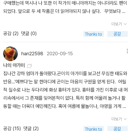
구매했는데 역시나 나 또한 이 작가의 매니아까지는 아니더라도 팬이
시간이 생각보다 많지 않고, 그리고 조금 게을러서 나가기 귀찮기도
되었다. 앞으로 두 세 작품은 더 읽어야되지 않나 싶다. 무엇보다 아
합니다. 그런 면에서는 여름에 반소매 입고 가볍게 걷던 시기가 그립
가미의 매력은(알고보니 이 작가, 환타지를 현실적인 리얼리티에 잘
네요. 근데 그 때는 너무 더워서 낮에 해가 있을 때 외출하는 것보다
더보기
버무리는) 주인공을 현실에서는 불가한 인물로 설정해놓고, 그래서
해가 막 지는 시간에 사람들이 더 많았고, 그리고 올해처럼 사회적 거
공감 (
2
)
댓글 (0)
파생될 수 밖에 없는 긴장과 특이한 지점들을 개연성있게 끌어나가는
리두기가 있는 시기에는 그 시간도 적긴 했습니다. 어제 밤에는 갑자
데에 있는 것 같다. 무슨 이유인지, 어느 때 부터인지 알 수 없지만 아
기 생각이 났는데, 우리집 냉장고에 아이스크림이 조금 있을 것 같았
가미가 가진 아이가 남의 손, 남의 집에서 자란다는 위태롭고 불안한
han22598
2020-09-15
메뉴
어요. 10월에 사 둔 건데, 그 때만 해도 기온이 20도 이상이라서 아이
환경을 만들어놓고 그래서 혹여 벌어질 수 있는 일을 상상으로 끝까
스크림을 샀지만, 어느 날 갑자기 추워지면서 아이스크림도 잊혀진
나의 아가미
지 추적한다. 그러나 환타지는 환타지이다. 결코 있을 수 없는 인간이
것 같습니다. 그렇지만 냉장고 안에는 늘 차가운 물이 있고, 시원한 물
집나간 강하 엄마가 돌아왔다.곤이의 아가미를 보고선 무심한 태도와
라서이기도 하지만 그 아이가 나름의 결핍과 고통을 겪으면서도 자기
을 좋아하긴 해도, 이젠 아이스 아메리카노 사오기는 조금 추운 시기
반응...'예쁘다'는 말 한마디에 곤이는 마음의 구원을 얻게 된다. 어릴
길을 간다는 게 환타지가 아닌가. 실제 그런 일이 있다면 아이는 세상
가 되었어요. 며칠 전에는 갑자기 라떼가 생각나는데, 그러려면 우유
적 실수로 나는 두다리에 화상 흉터가 있다. 흉터를 가진 이후로 내 머
의 속된 시선에 끌려들어 비극적인 최후를 맞거나 죽임을 당하고 말
를 사와야겠네요. 아이, 생각하니 귀찮아... 가끔씩 그런 것 같아요. 목
리속에서서 그 존재를 잊어본적이 없다. 특히 함께 어울려 놀거나 활
테니까. 그러나 다행히도 아이는(곤) 인정있고 한편으로는 좀 무심한
적이 없이 잠깐 가서 걷고 오는 건 그냥 마음이 가벼운데, 뭘 사야 하
동할 때는 더욱더 예민해진다. 혹여 여름에 물놀이나, 야영을 가게 되
노인 집에서 청소년기를 보내게 된다. 그리고 그런 곤을 겉으로는 무
고, 뭘 해야하고 그런 것들은 그만큼 가볍지는 않습니다. 코로나19 이
면 내 머리속에 가능한 시나리오를 만들기 시작했다. 그 시나리오에
시하고 구박하지만 내심으로는 동생같은 곤이 잘못될까봐 노심초사
더보기
전의 일인데, 저녁먹고 산책가는 걸 좋아하지 않았지만, 가야 할 것 같
따라 동선과 행동을 다 설정해놓고 어떻게 하면 나의 흉터를 숨길 것
하면서 아이의 생존을 위해 어떤 상황에서도 구해줄 강하가 있다. 곤
공감 (
15
)
댓글 (2)
아서, 올 때마다 편의점에 들러서 과자를 한 봉지 사왔어요. 과자가 좋
인지에 대한 생각으로 머리속이 꽉 차있었다. 참으로 피곤한 어린 시