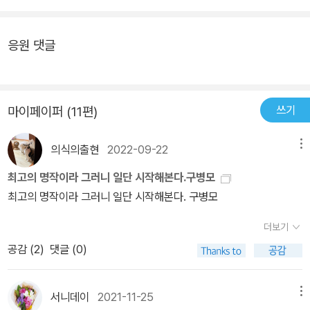
일컫기엔 꽤 오차범위가 크게 작용함에도 나는, 강하가 곤을 사랑했
을 거라고 확신했다. 그 애도 딱하고 곤도 딱하고, 나중에 등장하는 강
하의 엄마 이녕도 딱하다. 제대로 된 사랑 한 번 받아 본 생명체들이
응원 댓글
뒤엉켜 생을 연명하려 애쓰는 모습이 안타까워 견딜 수 없었다. 곤에
게 꽈배기 목도리를 둘러주고, 타닥타닥 걸음 소리가 멀어진 다음 강
하는 무슨 생각을 했을까. 강하는 끝내 곤을 미워하지 않았다. 안쓰러
쓰기
마이페이퍼 (11편)
운 강하. 강하가 예전에 당신을 어떤 방식으로 싫어했든 간에, 그 싫음
이 곧 증오를 가리키지는 않는다는 걸. 그건 차라리 혼돈에 가까운 막
의식의출현
2022-09-22
메뉴
연함이라는 걸요. 사람을 바라보는 사람의 마음은 매 순간 흔들리고
기울어지는 물 위의 뗏목 같아요. 그 불안정함과 막막함이야말로 사
최고의 명작이라 그러니 일단 시작해본다.구병모
람이 다른 사람을 받아들이는 유일한 방법 아닐까요. 우리가 누군가
최고의 명작이라 그러니 일단 시작해본다. 구병모
를 사랑할 때 확신할 수 있는 단 한 가지는, 이 마음과 앞으로의 운명
더보기
에 확신이라곤 없다는 사실뿐이지 않을까요.강하는 지금쯤 어디에서
공감 (
2
)
댓글 (0)
표류하고 있을까. 곤은 지금쯤 어디를 휘저으며 강하를 찾고 있을까.
그들의 유대감과 사랑이 여름 장마에도 굳건하길 바란다. 그러나 한
편으로 나는 곤이 자유롭기를 바란다. 모두 잊고 넓은 바다를 그저 유
서니데이
2021-11-25
메뉴