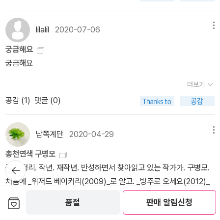
과 강하의 관계가 이야기의 핵이라고 볼 수 있다. 그리고 이 소설에서
아서가 아니라, 다녀온 기념품 같았거든요. 오늘은 그런 것들은 없지
절이었다. ㅎㅎ 필연 예민한 성격일 수 밖에 없었다. (합리화ㅋㅋ) 지
가장 강력한 사건은 강하 엄마의 죽음인데, 그녀가 죽을 때에 함께 있
만, 페이퍼를 쓰고 나면 잠깐 나가서라도 걸어야 할 것 같은 기분이 듭
금은 주위의 많은 사람들이 나의 흉터를 구경(^^) 할 수 있는 지경에
lilalil
2020-07-06
메뉴
었던 곤은 불가피하게 경찰의 수사를 받을 수 밖에 없다. 또 더한 문제
니다. 운동량이 적어지는 실내 생활이 길어질 수록, 에너지도 적어지
이르렀다. 이런 변화는 한번의 극적인 계기가 있었기 보다는 점차적
는 곤의 아가미. 곤은 이상한, 비정상적인 신체 때문에 생존 자체가 위
궁금해요
는 것 같아서요. 대신 조금 더 따뜻하게 입어야 할 것 같긴 해요. 페이
인 변화를 통해서 이루어진 것 같은데, 굳이 결정적인 계기를 찾아보
협받을 상황에 놓일지도 모른다. 강하는 자신의 엄마가 죽자 그런 위
궁금해요
퍼를 쓰기 시작할 시간부터 5시 뉴스를 했을 것 같은데, 그건 못 봤고,
면 ...아마도 그건 내가 미국에 와서 부터인것 같다. 짧은 반바지를 입
험에 직면한 곤부터 챙긴다. 곤을 멀리 떠나라며 돌아오지 말라고 이
오후 뉴스를 대충 검색해봤습니다. 어제 코로나19 확진자가 처음으
어도, 흉터가 보이는 수영복을 입고 다른 사람 앞에 거닐어도 ㅋㅋ
더보기
른다. 곤은 강 근처에서 생활하면서 우연히 해류라는 여자를 구해주
로 4천명대가 되었어요. 그리고 오늘은 그보다 소폭 감소했지만, 그
(속으로는 어찌 생각할지 모르지만) 어느 누구하나 나한테 관심의 시
공감 (
1
)
댓글 (0)
게되고, 해류는 자신이 구조된 상황을 sns에 올린다. 그걸 강하가 보
래도 여전히 많습니다. 전일 4115명, 오늘 3938명입니다. 그리고 짧
선이 없다....남이 먼저 시선을 거두워주니...내 마음속에서도 그 구속
게되면서 해류와 강하는 만나게 된다. 해류는 자신이 곤에 의해 구조
은 뉴스 지나가는 걸 봤는데, 위증중 환자가 612명으로 처음으로 60
의 끈을 놓을 수 있는 용기가 생기기 시작했던 것 같다.
된 것, 강하는 곤과 살았던 시절을 서로 들려주면서 공감대를 형성하
0명대를 돌파했습니다. 며칠 전부터 중환자실 병상 관련 뉴스가 많이
남쪽계단
2020-04-29
메뉴
는데... 이런 와중에 태풍과 홍수가 나서 강하는 자신의 아버지와 함께
나왔는데, 이번 확진자 증가가 심각해보입니다. 그래서인지 11월부터
총천연색 구병모
실종되고 해류는 그들을 찾아다니지만 끝내 찾지 못한다. 해류는 곤
시작하는 단계적 일상회복, 위드 코로나의 중단 여부를 내일 발표한
뒤로가
중간 정리. 작년. 재작년. 반성하면서 찾아읽고 있는 작가가. 구병모.
이 강하에게 보내주었던 자신이 있는 강변 풍경 사진을 빌미로 곤을
기
다는 뉴스도 검색되었습니다. 마스크 잘 쓰시고, 건강 관리 조심하셔
처음에 _위저드 베이커리(2009)_로 알고. _방주로 오세요(2012)_
찾는다. 해류는 곤을 찾아가고 강하가 실종되었음을 알려준다. 그후
야할 때가 된 것 같아요. 매일 오전에 도착하는 긴급문자인데, 오늘은
를 찾아보고는. 꽤나 독특한 청소년 혹은 동화작가라고. 막연히 생각
곤은 강을 따라 바다까지 내려간 것으로 보인다. 한 어린 소녀가 파도
보관함담기
품절
판매 알림신청
우리 시 전일 기준 260명 신규확진자가 발생했다느 소식과, 그리고
했었던. 그러다가. 작년에 우연히 _네 이웃의 식탁(2018)_을 읽게 되
에 잃어버린 슬리퍼와 비치볼을 갖다주는 한 청년, 그 청년의 귀 뒤에
'일 최고 속도로 전파중' 이라는 내용이 있었습니다. 4천명대인 요즘,