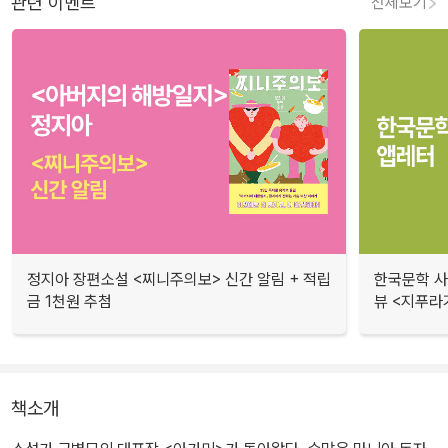
관련 이벤트
전체보기
정지아 장편소설 <찌니주의보> 신간 알림 + 적립
한국문학 사랑
금 1천원 추첨
뷰 <지푸라
책소개