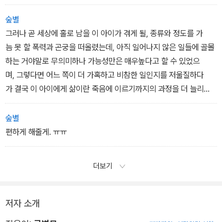
숲별
그러나 곧 세상에 홀로 남을 이 아이가 겪게 될, 종류와 정도를 가
늠 못 할 폭력과 곤궁을 떠올렸는데, 아직 일어나지 않은 일들에 골몰
하는 거야말로 무의미하나 가능성만은 매우높다고 할 수 있었으
며, 그렇다면 어느 쪽이 더 가혹하고 비참한 일인지를 저울질하다
가 결국 이 아이에게 삶이란 죽음에 이르기까지의 과정을 더 늘리
는 일에 불과하다는 결론으로 마음이 기울어졌다. 이 아이의 앞날
은 뜨거운 물에 뿌려진 한 줌 설탕의 운명만큼이나 명백해 보였다
숲별
편하게 해줄게. ㅠㅠ
더보기
저자 소개