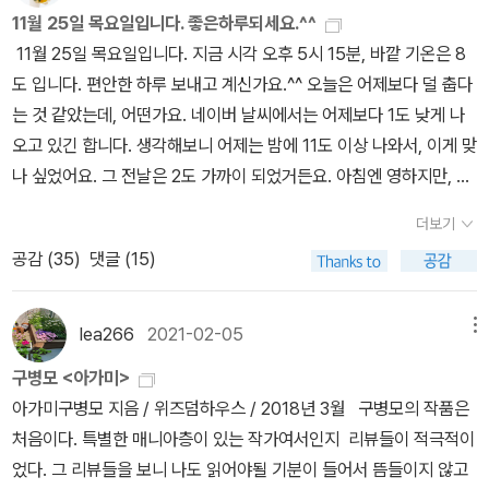
영하면 안 되겠느냐고, 언젠가 그 애를 만나면 묻고 싶다. 그래봐야 그
11월 25일 목요일입니다. 좋은하루되세요.^^
애는 조용히 고개를 저을 테지만.가여운 소년들.+) 여성 캐릭터의 쓰
11월 25일 목요일입니다. 지금 시각 오후 5시 15분, 바깥 기온은 8
임이 조금 아쉽다. 처음 서술자로 등장하는 해류는 곤에게 강하의 감
도 입니다. 편안한 하루 보내고 계신가요.^^ 오늘은 어제보다 덜 춥다
정을 전해주는 전달자 역할을 하고 이녕은 곤이 강하로부터 벗어나는
는 것 같았는데, 어떤가요. 네이버 날씨에서는 어제보다 1도 낮게 나
계기를 만든다. 게다가, 이녕과 곤 사이에 벌어진 사건 사이에 꼭 그
오고 있긴 합니다. 생각해보니 어제는 밤에 11도 이상 나와서, 이게 맞
요소를 넣었어야 하나. 게다가 해류와 강하의 관계 사이에도 뜬금없
나 싶었어요. 그 전날은 2도 가까이 되었거든요. 아침엔 영하지만, 점
이 등장한 그 요소. 이해가 되지 않았다. 강하는 그 이름을 일상적으로
점 좋아집니다, 하는 날이 목요일이었는데, 이정도면 이번주에는 일
부르는 것조차 두려웠던 거예요. 한 번 제대로 마주한 적 없는 존재의
더보기
기예보의 날씨가 잘 맞는 것 같습니다. 날씨가 춥다는 이유로도 겨울
이름을 부르는 순간, 그 한 음절이 혈관을 부풀어 오르게 하고 마침내
공감 (
35
)
댓글 (15)
에는 실내생활의 시간이 길어지는 편이지만, 요즘엔 코로나19 확진
심장이 터져버릴 것 같아서.- P210엄마, 내가 인어를 봤다니까? 그
자가 늘어서 더 그래요. 오후엔 조금 답답해서, 잠깐이라도 나가서 걷
아저씨는 분명 바다 깊이 궁전에 사는 인어 왕자님일 거야. 그런데 마
고 와야겠다고 생각했습니다만, 그러는 사이에 해가 질 시간이 되었
lea266
2021-02-05
메뉴
녀가 준 약을 먹고 두 다리가 생긴 거지. 인어 왕자님은 누구를 위해
습니다. 오늘의 일몰 시간은 5시 18분, 그리고 지금은 17분인데, 아
다리를 얻은 걸까? 그러면 역시 언젠가는 물거품이 되어서 아침 햇살
구병모 <아가미>
직 바깥이 밤처럼 보이지는 않지만, 한 10여분 지나고 나면 그렇게 될
에 부서져버릴까?- P217
아가미구병모 지음 / 위즈덤하우스 / 2018년 3월 구병모의 작품은
거예요. 낮에 햇볕을 많이 보는 게 좋다고 합니다. 자외선을 많이 보는
처음이다. 특별한 매니아층이 있는 작가여서인지 리뷰들이 적극적이
것 좋지 않다고 하니까 차단제를 쓰더라도, 겨울엔 햇볕이 있는 시간
었다. 그 리뷰들을 보니 나도 읽어야될 기분이 들어서 뜸들이지 않고
에 잠깐 산책을 하고오는 게 좋을 것 같긴 해요. 하지만 낮에는 그럴