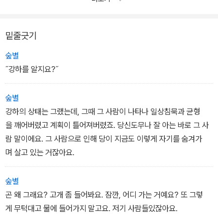
단단히 밀착시키고 강하는 이어서 말했다.
“그래도 살아줬으면 좋겠으니까.”
살아줬으면 좋겠다니! 곤은 지금껏 자신이 들어본 말 중에 최선이라
밑줄긋기
고 생각했던 ‘예쁘다’가 지금 이 말에 비하면 얼마나 부질없는 것인지
숲별
를 폭포처럼 와락 깨달았다. 언제나 강하가 자신을 물고기 아닌 사람
˝강하를 알지요?˝
으로 봐주기를 바랐지만 지금의 말은 그것을 넘어선, 존재 자체에 대
한 존중을 뜻하는
숲별
것만 같았다.
강하의 상태는 그랬는데, 그때 그 사람이 나타나 일상침묵과 균형
을 깨어버렸고 계획이 틀어져버렸죠. 당신도무나 잘 아는 바로 그 사
람 말이에요. 그 사람으로 인해 당이 지금도 이렇게 자기를 숨겨가
며 살고 있는 거잖아요.
숲별
곤 왜 그래요? 고개 좀 들어봐요. 잠깐, 어디 가는 거예요? 또 그렇
게 무턱대고 물에 들어가지 말고요. 저기 사람들있잖아요.