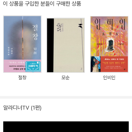
이 상품을 구입한 분들이 구매한 상품
눈부신 비늘을 반짝이며 깊고 푸른 호수 속을 헤엄치는 곤. 자신의 정
체를 숨기고 세상과 단절된 채 살아가는 소년은 물속에서만큼은 한없
는 자유를 느낀다. 곤에게 새로운 이름과 삶을 건네준 강하, 곤의 도움
으로 목숨을 건진 해류. 삶이라는 저주받은 물속에서, 오늘도 그리고
내일도 간절히 숨 쉬고 싶은, 세상으로부터 버림받고 소외된 이들의
이야기가 신비롭고도 아름답게 펼쳐진다. 간절히 숨 쉬고 싶은 우리
를 살게 해주는 상처, 아가미 소설가 구병모의 대표작 『아가미』가 돌
아왔다. 수많은 마니아 독자들 사이에서 재출간 요구가 속출했던 바
로 그 작품이 예쁘게 새옷을 갈아입고 세상에 새로이 선을 보인다.
절창
모순
인비인
『아가미』는 죽음의 문턱에서 아가미를 갖게 된 소년의 슬픈 운명을
그려낸 아름다운 잔혹동화이다. 잇따른 불행으로 삶의 벼랑 끝에 내
몰린 한 남자는 돌이킬 수 없는 절망으로 아들을 품에 안은 채 호수로
몸을 던진다. 남자는 끝내 목숨을 잃지만, 생을 향한 본능적인 의지로
알라디너TV
(1편)
아가미를 갖게 된 아이는 기적적으로 살아남는다. 호숫가에서 살고
있는 노인과 그의 손자 강하에게 발견된 아이는 ‘곤’이라는 이름을 얻
고 그들과 함께 살게 된다. 아가미로 숨을 쉬고 눈부신 비늘을 반짝이