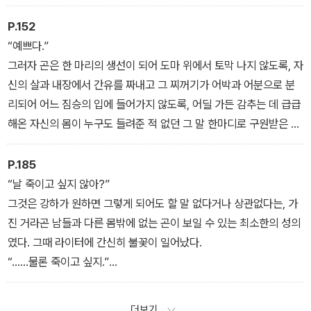
이 주는 거리감과, 언젠가는 곤이 정말로 한 마리 물고기가 되어 다른
물고기 떼들 사이로 깊이깊이 헤엄쳐 들어가 다시는 나타나지 않을
P.152
수도 있다는 생각이었다. 예감이 흔들고 지나간 미로의 바닥에는 길
“예쁘다.”
을 잃은 분노와 질투라는 이름의 잔해만이 남아 있었다. 수없이 겹이
그러자 곤은 한 마리의 생선이 되어 도마 위에서 토막 나지 않도록, 자
덧씌워지는, 아직 발생지 않은 장면들이 상상의 틀에서 벗어나 현실
신의 살과 내장에서 간유를 짜내고 그 찌꺼기가 어박과 어분으로 분
로 방생되고 있었다.
리되어 어느 짐승의 입에 들어가지 않도록, 어딜 가든 감추는 데 급급
해온 자신의 몸이 누구도 들려준 적 없던 그 말 한마디로 구원받은 것
만 같았다.
P.185
“날 죽이고 싶지 않아?”
그것은 강하가 원하면 그렇게 되어도 할 말 없다거나 상관없다는, 가
진 거라곤 남들과 다른 몸밖에 없는 곤이 보일 수 있는 최소한의 성의
였다. 그때 라이터에 간신히 불꽃이 일어났다.
“……물론 죽이고 싶지.”
작은 불꽃이 그대로 사그라지는 바람에 곤은 그 말을 하는 강하의 표
정을 볼 수 없었다. 곤한테 다시 후드를 씌운 뒤 조임줄을 당겨 머리에
더보기