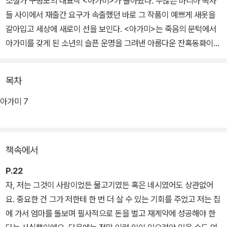
소설가 구병모의 대표작 <아가미>가 돌아왔다. 수많은 마니아 독자
들 사이에서 재출간 요구가 속출했던 바로 그 작품이 예쁘게 새옷을
갈아입고 세상에 새로이 선을 보인다. <아가미>는 죽음의 문턱에서
아가미를 갖게 된 소년의 슬픈 운명을 그려낸 아름다운 잔혹동화이
다.
목차
아가미로 숨을 쉬고 눈부신 비늘을 반짝이며 깊고 푸른 호수 속을 헤
엄치는 곤. 자신의 정체를 숨기고 세상과 단절된 채 살아가는 소년은
아가미 7
물속에서만큼은 한없는 자유를 느낀다. 곤에게 새로운 이름과 삶을
건네준 강하, 곤의 도움으로 목숨을 건진 해류. 삶이라는 저주받은 물
속에서, 오늘도 그리고 내일도 간절히 숨 쉬고 싶은, 세상으로부터 버
책속에서
림받고 소외된 이들의 이야기가 신비롭고도 아름답게 펼쳐진다.
P.22
자, 저는 그것이 사람이었든 물고기였든 혹은 네시였어도 상관없어
요. 중요한 건 그가 저한테 한 번 더 살 수 있는 기회를 주었고 저는 집
에 가서 엄마를 돌보며 필사적으로 돈을 벌고 재계약에 성공해야 한