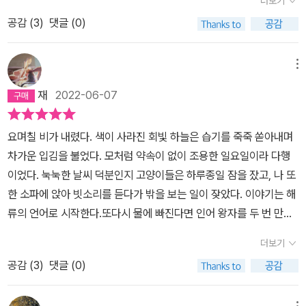
더보기
는 어머니뿐이고, 이 어머니를 간병하기 위해 밤낮없이 일하는 한 여
말에 홧김에 그를 죽인 남성 등등… 이 남성은 더이상 세상을 살아갈
공감 (
3
)
댓글 (0)
성이 어느 날 밤 다리 위를 걷다가 강으로 떨어진다. 죽을 생각은 아니
수 없다는 체념 끝에 자신의 아이와 함께 호수에 몸을 던진다..바로 이
었지만 이대로 죽는 것도 괜찮을지 모르겠다고 생각한 그때, 누군가
아이가 앞선 한줄평에서 언급한 ‘곤’이다. 곤은 양쪽 귀 뒤에 생긴 아
또는 무언가가 강바닥 밑에서 올라와 여인을 건지고 뭍까지 데려가
메뉴
가미 덕에 살아날 수 있었다. 그렇게 살아난 곤의 이야기가 바로 이 작
준다. 여인은 인간인 것도 같고 물고기인 것도 같은, 혹은 인간도 아니
품의 주요 내용이라 할 수 있겠다. (즉, 앞서 언급한 두 사람의 이야기
재
2022-06-07
고 물고기도 아닌 것 같은 그 '존재'가 자신을 구해줬다는 사실을 신기
는 작품의 극초반에 해당할 뿐, 큰 비중을 차지하지는 않는다.) 물론
하게 여긴다. 딱 한 번이라도 좋으니 그 아름다운 존재를 다시 한 번
곤이 살아돌아왔다고 해서 이 작품의 분위기가 따뜻하거나 밝은 것은
요며칠 비가 내렸다. 색이 사라진 회빛 하늘은 습기를 죽죽 쏟아내며
만날 수 있기를 바라며 누군가에게 계속 말을 건다. 여인의 말을 시작
아니다. 곤을 거둬 들인 사람들의 서사도 참… 기구하다는 생각도 들
차가운 입김을 불었다. 모처럼 약속이 없이 조용한 일요일이라 다행
으로 이야기의 장면이 계속 바뀐다. 공통점은 이야기의 중심에 아가
고고, 여러모로 ‘세상으로부터 버림받고 소외’된 사람들의 이야기가
이었다. 눅눅한 날씨 덕분인지 고양이들은 하루종일 잠을 잤고, 나 또
미를 가진 남자가 있다는 것이다. 아가미를 가진 남자가 아직 어린 소
많이 버겁게 느껴졌다..그럼에도 불구하고 이 작품은 다 읽은 뒤에 ‘아
한 소파에 앉아 빗소리를 듣다가 밖을 보는 일이 잦았다. 이야기는 해
년이었을 때, 그를 구해준 할아버지와 그의 손자는 소년을 '곤'이라고
름답다’는 생각이 들었다. 왜일까. 그 이유를 나조차도 잘 모르겠다.
류의 언어로 시작한다.또다시 물에 빠진다면 인어 왕자를 두 번 만나
불렀다. 작가가 작중 인물의 입을 빌려 말하길, 곤은 장자의 첫 구절에
결말이 꽉 찬 해피엔딩이었냐 하면 그것도 아닌데… 그래도 조심스레
는 행운이란 없을 테니 열심히 두 팔을 휘저어 나갈 거예요. 헤엄쳐야
등장하는 북쪽 바다의 물고기의 이름이며, 그 크기는 몇 천 리나 되는
더보기
추측해보면, 주인공 ‘곤’의 순수함과 그를 둘러싼 인물들의 ‘따뜻함’
지 별수 있나요. 어쩌면 세상은 그 자체로 바닥없는 물이기도 하고.서
지 모를 정도로 크다. 곤은 가만히 놀며 잘 지내는 것이 아니라 '붕'이
덕분인 것 같다. 이 글의 분량이 넘칠 듯하여 소개하지 않은 인물들이
공감 (
3
)
댓글 (0)
울에서 태어나 농촌에서 줄곧 유년기를 보내서 그런지, 나는 막연히
라는 새로 변신을 시도한다. 작가는 지옥 같은 우리네 일상 곳곳에 어
몇 있는데, 그 중 하나가 바로 살아나온 곤을 거둬준 ‘강하’와 그의 할
바다가 그리워지곤 했다. 어릴 적에는 맨발로 해변을 밟는 것을 좋아
쩌면 아가미를 가진 남자 '곤'과 같은 순수하고 기적적인 존재가 숨어
아버지다. 특히 강하의 경우, 방식은 잘못되었지만 곤을 위하는 마음
메뉴