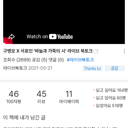
며 깊고 푸른 호수 속을 헤엄치는 곤. 자신의 정체를 숨기고 세상과 단
절된 채 살아가는 소년은 물속에서만큼은 한없는 자유를 느낀다. 곤
에게 새로운 이름과 삶을 건네준 강하, 곤의 도움으로 목숨을 건진 해
류. 삶이라는 저주받은 물속에서, 오늘도 그리고 내일도 간절히 숨 쉬
고 싶은, 세상으로부터 버림받고 소외된 이들의 이야기가 신비롭고도
아름답게 펼쳐진다. “또다시 물에 빠진다면 인어 왕자를 두 번 만나는
구병모 X 서효인 ‘바늘과 가죽의 시‘ 라이브 북토크
메뉴
행운이란 없을 테니 열심히 두 팔을 휘저어 나갈 거예요. 헤엄쳐야지
조회수 (2699) 공감 (5)
댓글 (0)
#라이브북토크
별수 있나요. 어쩌면 세상은 그 자체로 바닥없는 물이기도 하고.” 생
라이브북토크
2021-05-21
을 향한 강렬한 몸부림, 눈부시게 살아 숨 쉬는 존재들에게 바치는 헌
사 구병모 작가는 한국 문학의 지형을 확장했다는 평가와 함께 독자
들의 뜨거운 사랑을 받은 『위저드 베이커리』로 작품 활동을 시작했
읽고 싶어요 164명
46
45
11
다. 이후, 한국문학에서 유례없던 노년의 여성 킬러 캐릭터를 통해 새
읽고 있어요 60명
100자평
리뷰
마이페이퍼
로운 여성 서사를 써내려간 『파과』, 재난 같은 삶 속에서 서로를 외면
읽었어요 518명
하는 우리의 비정한 초상을 집요하게 그려내어 오늘의 작가상, 황순
이 책에 내가 남긴 글
원신진문학상을 거머쥔 『그것이 나만은 아니기를』, 로봇의 눈에 비친
인간의 희로애락과 삶의 비밀을 따뜻하게 그려낸 『한 스푼의 시간』