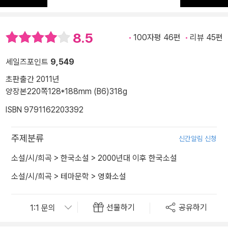
8.5
100자평 46편
리뷰 45편
세일즈포인트
9,549
초판출간 2011년
양장본
220쪽
128*188mm (B6)
318g
ISBN 9791162203392
주제분류
신간알림 신청
소설/시/희곡
>
한국소설
>
2000년대 이후 한국소설
소설/시/희곡
>
테마문학
>
영화소설
선물하기
공유하기