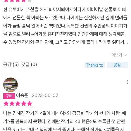
속보로 알아야 할 필요가 없으며 시대에 뒤떨어진 인간이 되지 않기
들과 부딪혀 공명하는 소리였어요.” “햇빛을 얻어 반사해야만 하는
한 유투버가 추천을 해서 봐야지봐야지하다가 어버이날 선물로 아빠
위해 애쓸 필요없고 속도를 내면화하여 자기가 곧 속도 그 자체가 되
구차한 물리적 존재들과 달리, 아이의 등에 돋아난 것은 그 자체가 빛
에게 선물한 책.아빠는 모르겠으나 나에게는 잔잔하지만 깊게 빨려들
어야 할 이유도 없는, 아다지오와 같은 삶. 그 어떤 행동도 현재를 투
의 절대량을 보유하고 있어서 그토록 청완하고 눈부신 것만 같았
어가 금방 훌떡 읽어버린 책이었다.독특한 컨셉의 주인공의 이야기가
영하거나 미래를 예측하지 않고 어떤 경우라도 과거가 반성의 대상이
다.”서사와 감각이 한 뭉치가 되어 촉감으로 다가온다. 젖은 발자국
물 밑으로 빨려들어가듯 흥미진진하였다.인간관계에 대해 생각해볼
되지 않으니 어느 순간에도 속하지 않는 삶이었다. - 49- 사실 그들
하나에서 책 한 권이 나왔다. 지금도 어디선가 탄력적으로 헤엄치고
수 있었던 강하와 곤의 관계, 그리고 담담하게 흘러내려가듯 읽다가
에게 붙은, 언제 바뀌어도 이상하지 않은 임의의 이름같은게 중요하
있을 곤을 떠올리며.
결말을 맞이했을땐 예상치 못해서 놀랬다. 처음 접한 구병모 작가의
다고 생각해 본 적이 없었다. 그들은 모두 살아 있었고, 살아 있는 건
더보기
책은 완전 만족이었다.
언제 어디서라도 그걸 부르는 자에 의해 다른 이름을 가질 수 있었으
공감 (
5
)
댓글 (0)
며, 곤에게 의미있는건 그것을 뭐라고 부르는지가 아니라 그것이 얼
마나 오래도록 또는 눈부시게 살아 숨 쉬는지였다. - 68- 칼끈이 천
메뉴
천히 쇄골에 내려와 닿는 사느란 감각에 곤은 오히려 정신이 맑아진
데다 반감마저 솟아나 이렇게 말하고 싶었다. 아주머니는 너랑 달라
이승준
2023-06-07
서 얼굴을 찡그리지 않았으며 징그럽거나 무섭거나 최소한 낯설다는
말 대신, 예쁘다고 해줬다고, 또는 이렇게 말할 수 있었다. 이게 이상
나는 김혜진 작가의 <딸에 대하여>와 김금희 작가의 <나의 사랑, 매
하지 않으세요?라고 머뭇거리며 물었을 때, 처음부터 숨기고 있던 노
기>를 완독하지 못했다. 김애란 작가의 <비행운>도 수록된 첫 단편
력이 허무할 만큼 그녀는 산뜻하게, 비록 범속한 위로에 불과하더라
만을 읽고는 그대로 책장에 보관 중이다. 조해진 작가의 <여름을 지