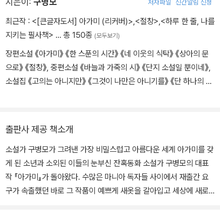
지은이:
구병모
저자파일
신간알림 신청
최근작 :
<[큰글자도서] 아가미 (리커버)>
,
<절창>
,
<하루 한 줄, 나를
지키는 필사책>
… 총 150종
(모두보기)
장편소설 《아가미》 《한 스푼의 시간》 《네 이웃의 식탁》 《상아의 문
으로》 《절창》, 중편소설 《바늘과 가죽의 시》 《단지 소설일 뿐이네》,
소설집 《고의는 아니지만》 《그것이 나만은 아니기를》 《단 하나의 문
장》 《있을 법한 모든 것》, 단편소설 《파쇄》 등이 있다. 오늘의 작가
상, 김유정문학상, 김현문학패, 한무숙문학상 등을 수상했다.
출판사 제공 책소개
소설가 구병모가 그려낸 가장 비밀스럽고 아름다운 세계 아가미를 갖
게 된 소년과 소외된 이들의 눈부신 잔혹동화 소설가 구병모의 대표
작 『아가미』가 돌아왔다. 수많은 마니아 독자들 사이에서 재출간 요
구가 속출했던 바로 그 작품이 예쁘게 새옷을 갈아입고 세상에 새로
이 선을 보인다. 『아가미』는 죽음의 문턱에서 아가미를 갖게 된 소년
의 슬픈 운명을 그려낸 아름다운 잔혹동화이다. 아가미로 숨을 쉬고