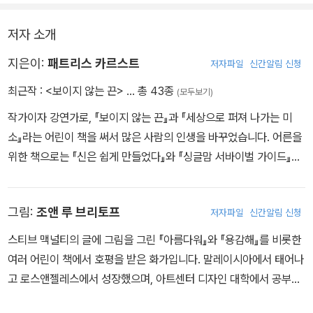
저자 소개
지은이:
패트리스 카르스트
저자파일
신간알림 신청
최근작 :
<보이지 않는 끈>
… 총 43종
(모두보기)
작가이자 강연가로, 『보이지 않는 끈』과 『세상으로 퍼져 나가는 미
소』라는 어린이 책을 써서 많은 사람의 인생을 바꾸었습니다. 어른을
위한 책으로는 『신은 쉽게 만들었다』와 『싱글맘 서바이벌 가이드』를
썼습니다. 영국 런던에서 태어나 지금은 캘리포니아 남부에 살고 있
으며, 이제는 장성한 아들 엘리야의 엄마입니다. paticekarst.com
그림:
조앤 루 브리토프
저자파일
신간알림 신청
에서 작가를 만나 볼 수 있습니다.
스티브 맥널티의 글에 그림을 그린 『아름다워』와 『용감해』를 비롯한
여러 어린이 책에서 호평을 받은 화가입니다. 말레이시아에서 태어나
고 로스앤젤레스에서 성장했으며, 아트센터 디자인 대학에서 공부했
습니다. 지금은 암스테르담에 살고 있습니다. joannelewvriethoff.