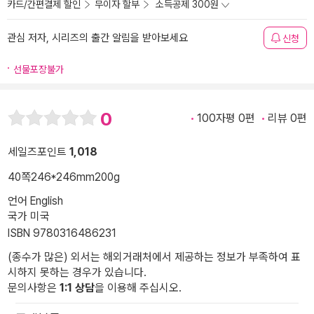
카드/간편결제 할인
무이자 할부
소득공제 300원
관심 저자, 시리즈의 출간 알림을 받아보세요
신청
선물포장불가
0
100자평 0편
리뷰 0편
세일즈포인트
1,018
40쪽
246*246mm
200g
언어 English
국가 미국
ISBN 9780316486231
(종수가 많은) 외서는 해외거래처에서 제공하는 정보가 부족하여 표
시하지 못하는 경우가 있습니다.
문의사항은
1:1 상담
을 이용해 주십시오.