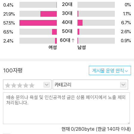
20대
0%
0.4%
30대
1.1%
21.9%
40대
6.7%
57.5%
50대
2.6%
6.5%
60대
0.9%
2.4%
여성
남성
100자평
게시물 운영 원칙
카테고리
현재
0
/280byte (한글 140자 이내)