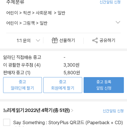
주제분류
신간알림 신청
어린이
>
픽션
>
사회문제
>
일반
어린이
>
그림책
>
일반
선물하기
공유하기
알라딘 직접배송 중고
-
이 광활한 우주점 (4)
3,300원
판매자 중고 (1)
5,800원
중고
중고
중고 등록
알라딘에 팔기
회원에게 팔기
알림 신청
느리게 읽기 2022년 4학기 (총 51권)
신간알림 신청
Say Something : StoryPlus QR코드 (Paperback + CD)