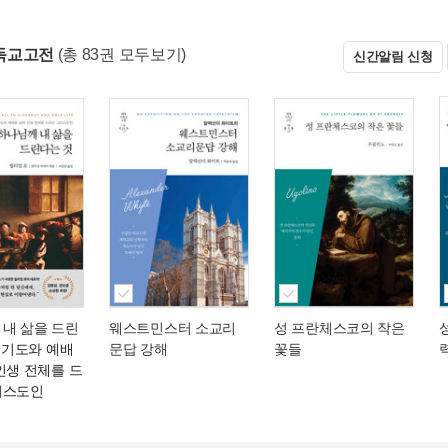
독교고전
(총 83권 모두보기)
신간알림 신청
 내 삶을 드린
웨스트민스터 소교리
성 프란체스코의 작은
 기도와 예배
문답 강해
꽃들
인생 전체를 드
리스도인