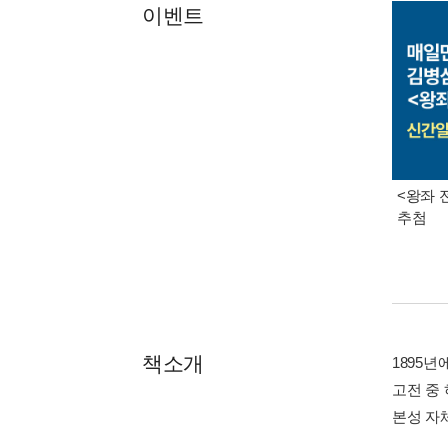
이벤트
<왕좌 
추첨
책소개
1895
고전 중
본성 자