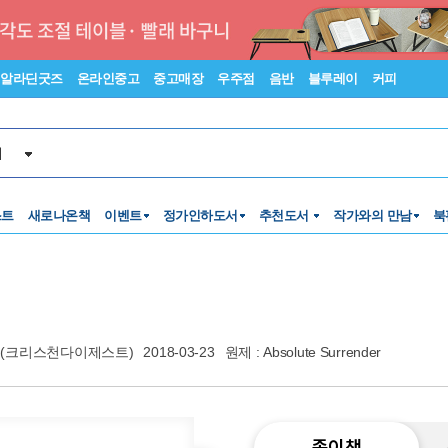
알라딘굿즈
온라인중고
중고매장
우주점
음반
블루레이
커피
서
스트
새로나온책
이벤트
정가인하도서
추천도서
작가와의 만남
북
스(크리스천다이제스트)
2018-03-23
원제 : Absolute Surrender
종이책