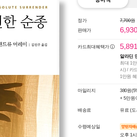
정가
7,700원
6,93
판매가
5,89
카드최대혜택가
알라딘 
최대 1만
시) / 
1만원 
마일리지
380원(5
+ 5만원
배송료
유료 (도
수령예상일
양탄자배
오후 1