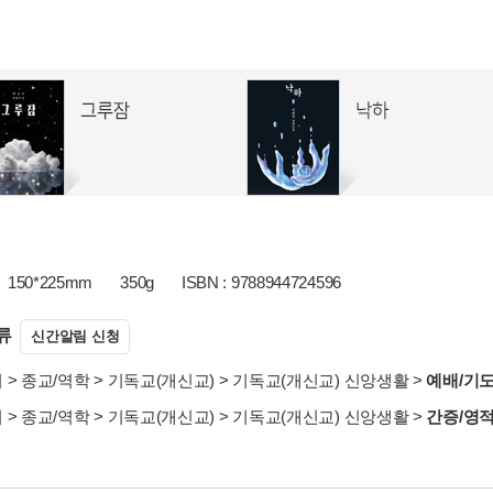
150*225mm
350g
ISBN : 9788944724596
류
신간알림 신청
서
>
종교/역학
>
기독교(개신교)
>
기독교(개신교) 신앙생활
>
예배/기도
서
>
종교/역학
>
기독교(개신교)
>
기독교(개신교) 신앙생활
>
간증/영