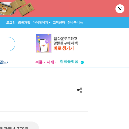
로그인
회원가입
마이페이지
고객센터
장바구니
(0)
펀드
북플
서재
투비컨티뉴드
창작플랫폼
투비컨티뉴드