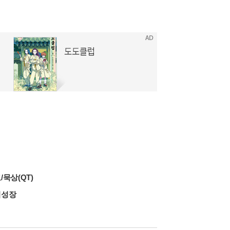
/묵상(QT)
적성장