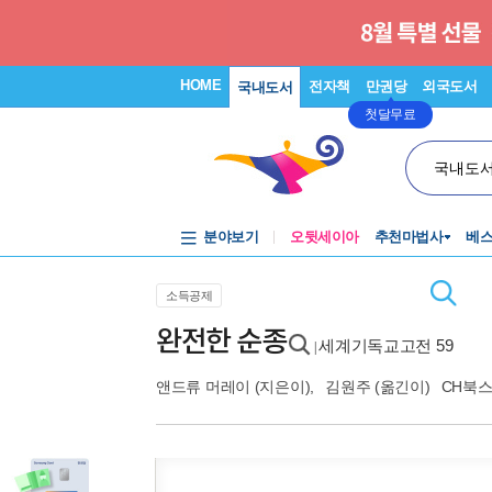
HOME
전자책
만권당
외국도서
국내도서
첫달무료
국내도
분야보기
오뒷세이아
추천마법사
베
소득공제
완전한 순종
세계기독교고전 59
|
앤드류 머레이
(지은이),
김원주
(옮긴이)
CH북