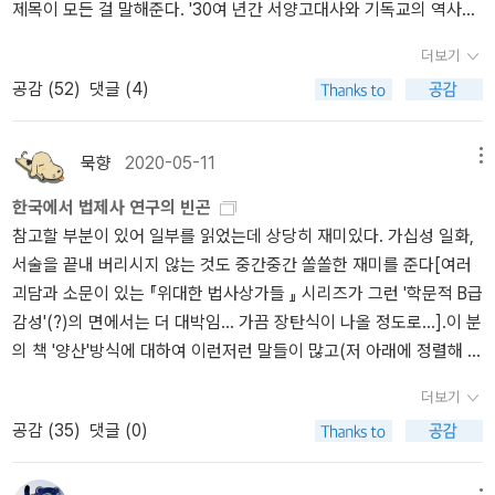
제목이 모든 걸 말해준다. '30여 년간 서양고대사와 기독교의 역사를
던 가톨릭의 교회법은 이후 삼권분립론 등 현대의 헌법과 국가 조직
이탈리아어, 스페인어, 독일어 등의 자국어 발전은 지역 관습과 중세
탐구하는 데 힘을 쏟아온 정기문 교수가 서양의 고대를 포괄적이고
에 그 흔적을 새기게 된다. 특히 그중 ‘원상회복’ ‘의심스러울 때에는
자치도시의 각종 규약을 현재의 대중 언어로 편찬하면서 이루어졌음
더보기
종합적으로 다룬 개론서다.' 개론서인 만큼 너무 무겁지도 빡빡하지도
피고인의 이익’으로 한다는 무죄추정의 원칙, 기득권 보호, 다수결의
을 알 수 있지요. 그리고 이에 앞서 각종 조합의 규약을 대중 언어로
공감 (
52
)
댓글 (4)
않다. 이 분야에서는 대학교재용 책으로 <서양고대사강의>(한울)가
원리, 고리대금업의 금지, 계약 충실의 원칙, 소송대리인 제도, 입법사
작성한 것이 출발점입니다. 조합규약을 작성할 때 구성원의 교육 수
나와있는데, 공동저작이라는 게 특징이자 약점이다(아무도 책임지지
상의 형성, 불법행위의 금지, 긴급 피난 등은 오늘날의 법 형성에 영향
준에 따라 어떤 조합은 라틴어로 했고, 교육 수준이 떨어지는 곳은 자
않는 게 공동저작의 특징). 저자의 책이 이 '공백'을 채워줄 듯싶다. 부
을 미쳤다. 실제로 한국의 민사소송 절차도 로마법을 계수해 발전시
신들이 쓰던 언어로 했는데, 이것이 오히려 각 유럽어가 발전하는 모
묵향
2020-05-11
메뉴
제는 '메소포타미아·이집트 문명부터 서로마제국 멸망까지'다. 어린
킨 교회의 소송절차법에서 유래한다. 교회법은 또한 현행 공법과 사
태가 된 것입니다. 앞서 언급했듯이, 이것이 바로 훗날 루터가 라틴어
한국에서 법제사 연구의 빈곤
이용 세계사로 유명한 수잔 바우어의 세계사 중세편이 나왔다. 두 권
법, 국제법 분야의 법제 형성과 발전에 지대한 영향을 미쳤다. 교회법
성경을 대중이 이해하도록 번역하는 데 토대가 되었습니다. 351-35
참고할 부분이 있어 일부를 읽었는데 상당히 재미있다. 가십성 일화,
의 두툼한 분량이다. 중세라는 주제와 두툼한 분량만으로도 어린이용
은 또한 국가법과 국제법학 발전에 기여하면서 당시 윤리신학의 영역
2.
서술을 끝내 버리시지 않는 것도 중간중간 쏠쏠한 재미를 준다[여러
은 넘어선다. 성인 교양서로 읽을 만하다. 일반적인 중세사 개관으로
이었던 수많은 경제 및 사회 문제에 대한 해결책을 제시했다. 교회법
괴담과 소문이 있는 『위대한 법사상가들 』 시리즈가 그런 '학문적 B급
는 브라이언 타이어니 등의 <서양중세사>(집문당)이 교과서격의 책
은 전시 국제법이 생성되는 데 영향을 주었으며, 교회 재판은 국제 재
감성'(?)의 면에서는 더 대박임... 가끔 장탄식이 나올 정도로...].이 분
이다. 최근에 나온 유럽사로 놀라게 한 책은 <노먼 데이비스의 유럽
판의 기원이 되었다. 따라서 대륙의 민법 및 우리 민법의 역사를 이해
의 책 '양산'방식에 대하여 이런저런 말들이 많고(저 아래에 정렬해 보
사>다. '런던 대학교 슬라브 및 동유럽 연구 대학의 폴란드사 교수'라
하는 데 교회법 연구는 필수다. 그럼에도 불구하고 교회법은 그동안
았다... 2013년에는 당신의 저작을 총정리하는 책을 내셨고, 정년퇴
지만 국내에는 처음 소개되는 저자. 네 권으로 분권돼 있는데, 원서를
서양 법제사 안에서 종교개혁과 더불어 프로테스탄트 학자들에 의해
더보기
직 이후에도 꾸준히 집필하고 계신 것 같다. 『법과 생활』, 『법학통론』
보니 그럴 만하다. 무려 1392쪽. 아무튼 유럽 통사로서는 당분간 간
정당한 평가를 받지 못해 공백으로 남겨졌고, 이 연결고리를 이어주
공감 (
35
)
댓글 (0)
이 꾸준히 나오고 있다는 것은 그저 놀라울 따름),외국의 여러 명품
판 노릇을 할 듯싶다. 유럽사 입문으로는 데이비드 메이슨의 <처음
는 것이 이 책의 가장 핵심 부분이기도 하다. 키케로의 입법론으로 되
법제사 교과서를 직접 읽으면 당연히 좋고 바람직하겠지만...특히 로
읽는 유럽사>(사월의책), 그리고 특색 있는 유럽사로는 한동일 교수
돌아온 보통법 첫 1000년 동안 권위와 정의에서 정점을 누렸던 교회
스쿨 도입 이후로는, 우리말로 이 정도로 편하게 분위기라도 훑을 수