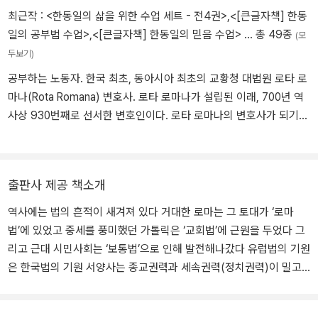
최근작 :
<한동일의 삶을 위한 수업 세트 - 전4권>
,
<[큰글자책] 한동
일의 공부법 수업>
,
<[큰글자책] 한동일의 믿음 수업>
… 총 49종
(모
두보기)
공부하는 노동자. 한국 최초, 동아시아 최초의 교황청 대법원 로타 로
마나(Rota Romana) 변호사. 로타 로마나가 설립된 이래, 700년 역
사상 930번째로 선서한 변호인이다. 로타 로마나의 변호사가 되기
위해서는 유럽의 역사만큼이나 오랜 역사를 가진 교회법을 깊이 있게
이해해야 할 뿐 아니라, 오늘날 현대인들이 구사하기 힘들다는 라틴
어는 물론 기타 유럽어에도 능통해야 하며, 라틴어로 진행되는 사법
출판사 제공 책소개
연수원 3년 과정을 수료해야 한다. 이 모든 과정을 마쳤다고 해도 변
호사 자격시험 합격 비율은 고작 5~6퍼센트에 불과하다. 2001년 로
역사에는 법의 흔적이 새겨져 있다 거대한 로마는 그 토대가 ‘로마
마 유학길에 올라 교황청립 라테라노대학교에서 2003년 교회법학
법’에 있었고 중세를 풍미했던 가톨릭은 ‘교회법’에 근원을 두었다 그
석사학위를 최우등으로 수료했으며, 2004년 동대학원에서 교회법학
리고 근대 시민사회는 ‘보통법’으로 인해 발전해나갔다 유럽법의 기원
박사학위를 최우등으로 받았다. 한국과 로마를 오가며 이탈리아 법무
은 한국법의 기원 서양사는 종교권력과 세속권력(정치권력)이 밀고
법인에서 일했다. 서강대학교에서 라틴어 수업을 진행했고, 연세대학
당기는 긴장관계 속에서 그 역사를 써왔다. 그리고 그들의 세력 다툼
교 법무대학원에서 ‘유럽법의 기원’과 ‘로마법 수업’을 강의했다. 현재
은 법의 언어로 말해져 권력의 토대를 닦고 사회를 유지하거나 혹은