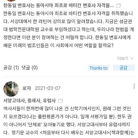
한동일 변호사는 동아시아 최초로 바티칸 변호사 자격을...
으로, 교회법학을 신학으로부터 독립시키면서 현대 국가들의 법전에
됩니다.그리고 인간 이성을 최고의 가치로 여기는 인문주의 사조로
한동일 변호사는 동아시아 최초로 바티칸 변호사 자격을 취득했습니
도 지대한 영향을 끼치게 된다. 한편 서방 교회에서 교회법학이 이처
촉발된 르네상스 정신은 세속주의로 이어지는데, 이것이 법과 종교가
다. 서강대에서 한 라틴어 강의로 많이 알려졌습니다. 지금은 성균관
럼 뒤늦게 독립한 이유는 시민법 학자들이 교회법을 독립 학문으로
분리되는 역사적 계기로 작용했습니다. 58-59. 가령 푸펜도르프의
대 법학전문대학원 교수로 부임하셨다고 하는데, 우리나라 헌법을 개
인정하려 하지 않았기 때문인데, 1160년 시민법에 상응하는 과목으
자연법학파는 '자유주의, 개인주의' 사조에 지대한 영향을 미쳤습니
정한다면 이런 분이 참여하는 건 어떨까 합니다. 한동일 변호사에게
로 인정받고 13세기경부터 둘은 동등한 지위를 누리게 된다. 그러나
다. 이 자연법학파에 의해 존엄사, 동성애, 낙태, 사회정의 등 수많은
배운 미래의 법조인들은 이 사회에서 어떤 역할을 할까요?
종교개혁 이후 프로테스탄트 대학에서 ‘교황들의 법령’에 대한 강의는
윤리적 문제에 관한 개인의 자기결정권이 중요하게 자리잡았습니다.
완전히 사라졌다. 사실 마르틴 루터가 비텐베르크 주교좌 성당 앞마
반면 로마 가톨릭교회에서 주장하는 자연법 이론은 '보편주의'를 강조
더보기
당에서 책들을 불태울 때 가장 먼저 태운 것이 교회법과 관련된 서적
하기에 오늘날에도 두 사상이 윤리 분야에서 첨예하게 대립하는 것입
공감 (
1
)
댓글 (0)
들이었다.(불태워진 책 가운데 교회법의 역사에서 관심을 가질 만한
니다. 78. 유대인에 대한 차별과 대량 학살이 벌어질 수 있었던 이유
책들은 『교회법대전』과 『안젤로의 양심 문제에 관한 전집』이다.) 이
도 중세의 시대정신이 바로 '신앙의 시대'였기 때문입니다. 물론 이것
로써 프로테스탄트 대학에서 교회법학은 사라지고, 그로 인해 교회법
은 오늘날 우리가 생각하는 신앙 개념과는 다를뿐더러 바람직하지도
로쟈
2021-03-07
메뉴
이 일반시민법에 끼친 광범위한 영향도 잊혔다. 이는 단순히 개신교
않습니다.236.볼로냐학파가 제고하는 '하나로의 회귀'에서 '하나'란
서양고대사, 중세사, 유럽사
대학에서 교회법학이 사라지는 데 그치지 않고, 개신교단 내에서 교
무엇을 의미할까요? 여기서 '하나'란 종교적, 정치적, 법률적 관점에
역사서들이 한꺼번에 많이 나온 건 신학기여서인지, 원래 그런 것인
회법이라는 존재가 사라지도록 했으며, ‘법’이라는 제도 자체가 없어
서 하나 되는 '통일 로마 제국'을 상징합니다. 그 제국을 통해 그리스
지 모르겠다(나는 출판평론가가 아니다. 일개 서평가일 뿐). 한두 권
졌으니 오늘날 한국 개신교에서 일어나는 수많은 법률적 어려움이 태
도교를 포함해 모든 것이 하나 되는 것입니다. 이는 476년 서로마 제
이 아니어서 '단체로' 모아놓기로 했다. 서양고대사부터 유럽사까지
동한 시초도 여기서 찾을 수 있다. ▲삼권분립론과 헌법, 국가 조직에
국의 붕괴 이후 세계 질서의 축이 하나에서 다자로 변해가는 과정에
다. 정기문 교수의 <처음부터 다시 배우는 서양고대사>(책과함께)는
흔적을 새긴 교회법 바티칸을 중심으로 거대한 ‘종교 제국’을 구축했
서 과거의 영화로 회귀하고자 하는 갈망 가운데 나온 것이지요. 257.