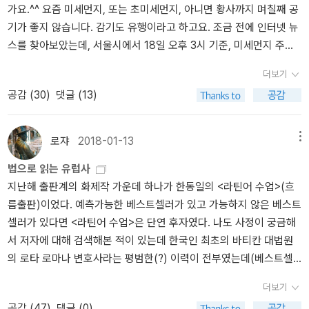
적이고 어떠한 성문법이나 모든 도시국가에서 제정한 법보다 먼저 태
가요.^^ 요즘 미세먼지, 또는 초미세먼지, 아니면 황사까지 며칠째 공
당대에 구체적인 법 규범을 규정하는 학문이라기보다는 지성적인 학
법적 사실이기도 하다.'(Heinrich Mitteis, 1971) 또 그것은 당대 경제
동했다. (…) 따라서 어떠한 것도 이성보다 나은 것이 없는 것으로 미
기가 좋지 않습니다. 감기도 유행이라고 하고요. 조금 전에 인터넷 뉴
문, 즉 원칙과 이론의 총체로서의 '기록된 이성 ratio scipta'을 구성했
현실의 반영이다(영국사를 예로 들면, 정복왕 윌리엄이 1085년 처음
루어 (…) 그것이 법이 되며 우리는 법으로 인간을 신과 함께 결합한
스를 찾아보았는데, 서울시에서 18일 오후 3시 기준, 미세먼지 주의
습니다. 반면 교회법학은 그 원칙들을 현실에 확대 적용한 그 시대의
실시한 '토지등록제'는 이후 영국 경제발전을 이끌어 7세기 뒤 산업혁
것으로 생각해야 한다”고 말했다. 바로 이러한 감흥과 찬탄이 중세의
보 및 미세먼지 민감군 주의보를 해제했다고 하고, 경기도는 북, 동,
법 규범이었습니다. 이러한 사고를 바탕으로 중세 유럽에서 보통법이
명의 기틀을 닦았다는 평가까지 받고, 1215년 존 왕과 귀족들 사이에
로마 가톨릭교회의 교조적인 학문 풍토에서 벗어나 법과 그 외의 학
더보기
중부는 오후 4시 기준, 초미세먼지 주의보를 해제했다고 합니다. (내
태동하게 됩니다(p295) <법으로 읽는 유럽사> 中 추천사에서처럼
작성된 '마그나 카르타'는 몇 차례 수정을 거쳐 오늘날까지 효력을 발
문들이 인문주의자들에게 넘어가도록 만든 것이다. 14세기부터는 고
공감 (
30
)
댓글 (13)
용수정합니다. 경기 남부지역은 오후 5시 기준 해제되었습니다.) 서
<법으로 읽는 유럽사>에서는 학문으로서 정립된 '로마법'이 로마제국
휘하고 있다).법적, 제도적 관점에서 경제사를 파고드는 단계까지는
전교회법과 시민법의 발전으로 시민법과 교회법을 공통으로 인정하
울은 미세먼지가 일정 기준 이하로 내려갔지만, 수도권이 아닌 다른
멸망 후 게르만의 '관습법'을 만나 교회에 의해 '보통법'으로 종합되는
못 가더라도, 법제사를 연구하는 사람 자체가 손가락에 꼽을 정도로
는 법체계가 등장했다. 이것이 바로 우리가 흔히 ‘공통법’ 또는 ‘보통
지역은 미세먼지 수치가 상당히 높습니다. 어제까지만 해도, 수도권
과정을 잘 보여주고 있다. 다만, 책 중간에 삽입된 라틴어 법률 조항은
쪼그라들고 말았으니, 우리의 지적 문화가 대단히 빈약한 토대 위에
로쟈
2018-01-13
메뉴
법’으로 번역하는 ‘유스 코무네Ius commune’다. 이는 중세라는 시대
의 미세먼지 농도가 높은 편이었지만, 오늘은 반대의 상황이 되어서,
비전문가들의 읽는 속도를 현저하게 떨어뜨리는 면이 있다. 그래서,
서있음을 생각하지 않을 수 없다. 로스쿨 교육과, 이를 과잉결정하는
적 배경에 힘입어 교회법의 신념과 정치적·법률적 개념을 통합하는
법으로 읽는 유럽사
서울 69, 인천 67, 경기 71이지만, 수도권을 제외한 다른 지역은 87
이번 페이퍼에서는 법률 조항에 관련된 사항은 걷어 내고 로마법과
변호사시험제도에 대해서도 재검토가 필요하다(그렇다고 더 이상 사
법률 체계를 고안하게 된 것으로, ‘양법兩法’이라 불렀다. 그리고 이
지난해 출판계의 화제작 가운데 하나가 한동일의 <라틴어 수업>(흐
에서 148 사이입니다. 며칠간 공기가 좋았던 제주도 오늘은 114이
게르만 관습법이 어떻게 결합되었는지를 움베르트 에코(Umberto E
법시험제도로 돌아갈 수는 없다고 본다).그나마 올해 일본학자가 쓴
양법 체계를 모두 수용한 보통법의 법률 전통이 탄생하게 된다. 보통
름출판)이었다. 예측가능한 베스트셀러가 있고 가능하지 않은 베스트
고, 강원 87, 경남과 부산이 94인 것을 제외하면 다른 지역은 100 이
co, 1932 ~ 2016)의 <중세> 시리즈를 통해 정리해 보고자 한다. 1.
책이 한 권 번역되어 나왔는데, 학문의 기초체력이라는 면에서는 일
법의 법률 전통은 서구 유럽사회에서 전반적으로 통용되다가, 역사적
셀러가 있다면 <라틴어 수업>은 단연 후자였다. 나도 사정이 궁금해
상입니다. 어제보다 수치만 보아서는 더 나쁜 것 같아요. 미세먼지는
로마법의 정리 : 유스티아누스 [사진] 유스티아누스 1세(사진출처 :
본 정도라도 따라갈 수나 있을지 모르겠다(그래도 정말, '덕 중의 덕
으로 세속주의 정신이 등장하고 근대 국가가 출현하면서 역사의 뒤안
서 저자에 대해 검색해본 적이 있는데 한국인 최초의 바티칸 대법원
30~80까지는 보통, 80~150 사이가 나쁨인데, 경북은 나쁨이지만
위키백과) <법으로 읽는 유럽사>에서 저자는 로마법은 원칙과 이성
은 양덕'인 것 같다). 아무튼 '법사학 번역총서 1'이라는 '선언'을 담고
길로 사라졌다. 그러나 최근에 ‘하나의 유럽’이라는 이상의 기치를 들
의 로타 로마나 변호사라는 평범한(?) 이력이 전부였는데(베스트셀
매우 나쁨에 가깝습니다. 오늘은 초미세먼지도 주의하라는 이야기가
그리고 보편적인 가치와 이상을 담은 형이상학적 원리가 담겨진 법이
나온 책이니 기대가 크다. 그리스에서 역사학을 공부하신 최자영 교
고 등장한 유럽연합은 근대 국가의 법전 편찬 이전의 시기로 소급해
러와는 무관하지 않나?) 중세 교회법에 정통하다는 점이 눈에 띄었고
있었습니다. 그런데 초미세먼지 역시, 며칠 전에 공기가 나쁘던 수도
라고 규정하고 있다. 그렇지만, 실상 로마법은 동로마 황제 유스티아
수님께서 2007년에, 『고대 그리스 법제사』라는 무려 961쪽 분량의
더보기
보통법의 관점에서 유럽연합의 법률을 통일하고자 시도하고 있다. 이
이와 관련해서는 <유럽법의 기원>(문예림)이 나온 게 있어서 구입했
권과 강원 충남, 세종이 오늘은 다른 지역보다 수치가 낮은 편입니다.
누스 대제(Flavius Petrus Sabbatius Iustinianus, AD 482 ~ AD 5
책을 내셨는데, 로마법 사료의 번역에 관하여 로마법의 대가이신 최
러한 법률 환경의 변화는 동시에 유럽의 법원들, 특히 유럽최고재판
공감 (
47
)
댓글 (0)