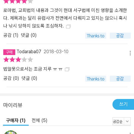
법제사의 입장에서 본다면 경국대전을 위시한 주옥같은 우리 법제사
와의 단절을 의미하지만, 동시에 그 단절을 통해 새롭게 시작하는 한
로마법, 교회법의 내용과 그것이 현대 서구법에 미친 영향을 소개한
국 법제사를 의미하기도 한다. “교회는 로마법으로 산다” ▲일부일처
다. 제목과는 달리 유럽사가 전면에서 다뤄지고 있지는 않으니 혹시
제, 별거 등 의외로 친근한 교회법 오늘날 가톨릭교회 관계자들은 자
나 낚시 당하지 않도록 조심하자.
신들의 교회법을 소홀히 여기고, 일반인들 역시 교회법을 교회 내부
공감 (
1
)
댓글 (0)
의 종교 규율쯤으로 치부한다. 하지만 교회법의 전통을 모르고는 서
양 법제사를 논할 수 없을 만큼 교회법은 로마법, 게르만법과 함께 서
Todaraba07
2018-03-10
메뉴
구 법 전통의 거대한 축이며, 교회법이 일반시민법에 끼친 영향은 그
범위나 강도 면에서 방대하다. 교회법이 일반시민법에 미친 영향 중
법알못으로서는 조금 지루 ㅠ ㅠ
가장 큰 것을 꼽으라면 아마도 혼인법과 유언일 것이다. 일반시민법
공감 (
0
)
댓글 (0)
의 혼인 장애와 무효, 혼인 거행의 형식, 일부일처제, 비밀혼의 금지,
근친혼 금지, 별거, 촌수 계산 등은 모두 교회법의 영향을 그대로 수용
한 것이다. 그리스도교는 그리스·로마 정신을 받아들였고, 그리하여
그리스도교 저술가들은 로마의 법률 개념을 통해 생각했을 뿐 아니라
쓰기
마이리뷰
교회의 규율도 로마의 법률·행정 용어로 말했다. “교회는 로마법으로
산다”고 할 만큼 가톨릭교회는 로마 제국의 지역 편제와 통치 체제를
구매자 (1)
전체 (5)
따라 교구를 확립했고, 교회를 통치하는 데도 로마법의 진정한 계승