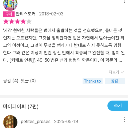
자를 자처했다. 가령 니케아 공의회와 칼케돈 공의회의 조항 및 4세
메뉴
기 말부터 제정된 교황들의 법령은 로마법의 ‘이성’ 개념에 바탕을 두
안티스토커
2018-02-03
었으며, 로마법을 집대성한 이들의 체험과 학문으로부터 영향을 받았
다. 교회법 발전의 역사에서 유독 눈길을 끄는, 주목할 만한 인물은 두
사람이다. ▲이르네리우스, 그라치아노의 활약 교회법이 독립 학문으
'가장 현명한 사람들은 법에서 출발하는 것을 선호했으며, 올바른 것
로 탄생하게 된 계기는 1070년경 이르네리우스라는 인물이 유스티니
인지는 모르겠지만, 그것을 정의한다면 법은 자연에서 받아들여진 최
아누스의 학설휘찬을 이탈리아에 알리면서다. 그는 500년 전에 쓰인
고의 이성이고, 그것이 무엇을 행하거나 반대로 하지 못하도록 명령
라틴어를 당대에 사용하는 라틴어로 유스티니아누스 법전 행간에 적
한다.그와 같은 이성이 인간 정신 안에서 확증되고 완전할 때, 법이 된
기 시작했는데, 이것이 바로 중세 유럽 법학의 시발점이 되었다. 뒤이
다. [키케로 인용]', 49-50'법은 선과 형평의 학문이다. 이 학문의 두
어 유스티니아누스 법전의 행간에 이해를 돕고자 대체할 만한 다른
가지 주제는 공법과 사법이다. 공법은 공화국의 질서에 관한 것이다.
더보기
단어들을 적어넣은 이들을 ‘주석학파’라고 불렀으며, 이들이 볼로냐
사법은 개인들의 편익을 위한 것이다.[첼수스 인용]', 34. '정의가 없
공감 (
4
)
댓글 (0)
대학에서 법학의 탄생을 이끌었다. 학설휘찬은 11세기 볼로냐 대학을
는 곳에는 공화국(국가)가 존재하지 않는다. 그리고 정의는 각자에게
시작으로 중세의 모든 대학에서 법학 연구의 기본으로 삼았다. 이로
자기 것을 배분하는 덕이다. [아우구스티노 인용]', 35.'법률가는 형식
써 세계에 대한 이성적 관점의 성장과 학문 사상의 급속한 발전은 11
의 사환이며, 실질, 즉 정의에 봉사하는 것은 아니다. 정의에 대한 열
~12세기 사회 진보를 총체적으로 이끌었는데, 특히 법학의 진보에는
렬한 사랑을 품고 있는 자는 우리 통념에 의하면 현명한 법관이 아니
쓰기
마이페이퍼 (7편)
전기 스콜라 신학과 시민법 주석가들의 기여가 컸다. 이후 교회법이
다.[키르히만 인용]', 31법과 종교의 분리는 '로마법'과, 로마법 이후
독립 학문으로 정착하는 것은 1140년 그라치아노에 의해 『그라치아
그의 계승자로 자처한 '교회법', 교회법과 일반시민법의 공통분모를
petites_proses
2025-05-18
메뉴
노 법령집』이 출간되고서다. 이것은 총 3945개조의 방대한 법령집
수용하여 발전시킨 '보통법 Ius commune'을 통해 점진적으로 분리