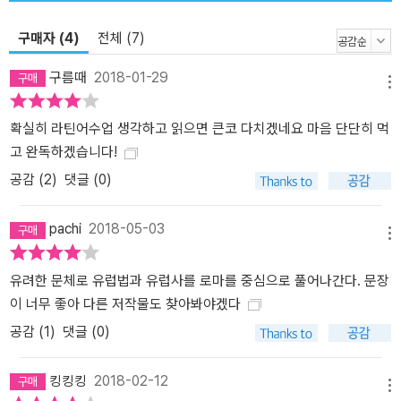
에서 절차 없이 집행됐고, 심지어 사형도 마찬가지였다. 자유민에게
는 고문을 가할 수 없다는 원칙이 로마법의 출발점이었는데, 다른 민
구매자 (4)
전체 (7)
족들은 이 원칙을 확립하는 데 이후 2000여 년의 세월이 걸렸다. 더
구름때
2018-01-29
욱이 로마법은 소름 끼칠 만큼 준엄했다. 그 이유는 로마법은 인민이
메뉴
법률을 제정하고 스스로 이를 지켜나갔기 때문이다. 이처럼 로마법에
확실히 라틴어수업 생각하고 읽으면 큰코 다치겠네요 마음 단단히 먹
는 자유와 복종, 사유재산과 법률적 제한이라는 오늘날에도 변함없는
고 완독하겠습니다!
원칙이 있었다. 그렇기에 서구의 법 전통 형성에 원천이 될 수 있었다.
▲개인의 자유 보장이 법의 생명도 보장 특히 로마 사법과 로마 민법
공감 (
2
)
댓글 (0)
은 개인의 자유와 이익을 보장하면서 역사의 계속성을 유지해왔고,
로마법은 인류 보편의 이상을 향해 발전해나갔기 때문에 시공을 초월
pachi
2018-05-03
메뉴
한 법문화로 남을 수 있었다. 이처럼 세련된 원칙들은 근대 이후 독일,
프랑스, 스위스, 이탈리아의 법제도로 채택돼 오늘날까지 적용된다.
유려한 문체로 유럽법과 유럽사를 로마를 중심으로 풀어나간다. 문장
제국은 몰락했지만 그들이 일군 법은 2000년 넘게 대부분의 나라에
이 너무 좋아 다른 저작물도 찾아봐야겠다
깊은 흔적을 남긴 것이다. 우리나라도 일제강점기에 일본에 의해 대
공감 (
1
)
댓글 (0)
륙법계인 독일의 법률제도와 스위스의 민법제도 등에 의해 채택된 로
마법의 원칙들을 계수했다. 그래서 우리 법률제도에 포함된 여러 법
킹킹킹
2018-02-12
원칙을 근원에서부터 이해하려면 로마법을 연구해야 한다. 이는 한국
메뉴