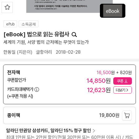
ePub
소득공제
[eBook] 법으로 읽는 유럽사
세계의 기원, 서양 법의 근저에는 무엇이 있는가
한동일
(지은이)
글항아리
2018-02-28
전자책
16,500
원 + 820원
14,850
원
쿠폰할인가
쿠폰
12,623
원
카드최대혜택가
더보기
(+쿠폰 적용 시)
종이책
19,800
원
알라딘 만권당 삼성카드, 알라딘 15% 청구 할인
최대 1만원 또는 2만원 할인(전월 30만원 또는 60만원 이용 시) / 카드