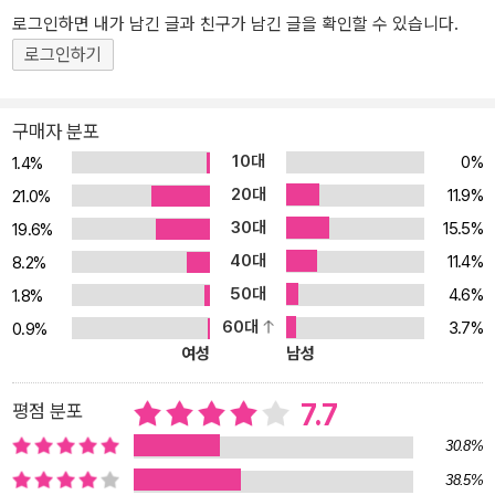
아퀴나스의 ‘대출 이자 금지’ 법안이다. 이는 중세 시대 전체에 걸쳐
로그인하면 내가 남긴 글과 친구가 남긴 글을 확인할 수 있습니다.
교회 문헌에 정의되어나갔다. 1234년 로마 가톨릭교회의 『그레고리
로그인하기
오 9세 법령집』에서 그리스도교인의 이자 수령을 금지하고, 유대인
들에게만 예외적으로 이자 수령을 용인한 데서 잘 드러난다. 이 때문
에 가톨릭 신자는 대부업에 종사하는 것이 금지되었고, 고리대금업은
구매자 분포
공직사회 진출이 전적으로 제한된 유대인 몫으로만 남게 되었다. 그
10대
0%
1.4%
래서 “돈 냄새가 나는 곳에 유대인이 있다”라는 말이 나오는데, 후대
20대
11.9%
21.0%
에 나치의 만행도 이와 관련 있다. 나치의 유대인 학살은 제1차 세계
30대
15.5%
대전 패망 이후 전비 처리 과정에서 유대인의 금전적 비협조에 의한
19.6%
민중의 불만을 히틀러가 정치적으로 교묘히 이용함으로써 발생한 인
40대
11.4%
8.2%
류의 비극이었다. 로마법, 하나로의 회귀 오늘날 우리가 로마 역사를
50대
4.6%
1.8%
외면한다면, 이것은 그저 먼 과거에 눈을 감아버리는 일이 아니라 우
60대
3.7%
0.9%
리가 세계를 이해하고 자신에 관해 생각하는 방식까지 차단하는 일과
여성
남성
같다. 그만큼 로마의 영향력은 역사적으로 지대했고, 현대에도 그 제
도적 토대는 굳건하다. 흔히 로마는 정복전쟁과 정치 암투 등으로 생
7.7
평점 분포
성된 무력으로 일으킨 제국의 이미지가 강하지만, 사실 그들은 ‘법’으
30.8%
로 세계를 지배했다. 왜 로마는 법을 필요로 했을까? 로마는 자신들의
38.5%
지배가 신적인 의지에서 기인하는 것임을 입증하고자 필연적으로 ‘하