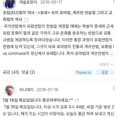
의 <법으로 읽는 유럽사>, 백승종 교수의 <도시로 보는 유럽사>(사
겨울호랑이
2018-09-17
메뉴
법은 일반시민법보다 더 상위에 위치해 있었다. 이로 인해 성경이 법
있는 교과서나 책이 명맥조차 이어지지 못하고 있는 것이 현실 아니
우) 등도 참고할 수 있는 책들이다. 그런 가운데 '서프라이즈'에 해당
률적 차원의 공동 유산이자 공통 규범으로 자리잡고, 점차 모든 것의
유럽(EU)법의 역사 : <중세> 속의 로마법, 게르만 관습법 그리고 교
겠는가...그동안 국내 법학자가 낸 책들로는... (아래는 '국가자료종합
하는 책은 작가 D.H. 로렌스의 <유럽사 이야기>(페이퍼로드)다. 형편
근원으로 분류되었지만, 시간이 흐르면서 현실 문제를 해결하는 데
회법의 역사
목록' https://www.nl.go.kr/kolisnet/index.do 검색결과)김증한 ,
이 어려웠던 시절에 옥스퍼드대학으로부터 제안을 받고 집필하여 가
성경이 모든 것의 원천이 될 수 없었다. 1234년 그레고리오 9세에 의
국가연합에서 유럽연합의 헌법을 제정할 때에는 특별히 중세와 근세
『서양법제사』(1953년에 양문사에서 나왔다가 1955년 또는 1956년
명으로 발표한 책이라고. 로렌스에 대해서 여러 번 강의에서 다루었
해 『별권Liber Extra』이 반포되는데, 이는 처음으로 교황의 뜻을 보편
유럽 문화의 딸과 같은 각국의 고유 문화를 옹호하는 방법으로 공통
에 박영사에서 신정판이 나오고 이를 1969년에 마지막으로 다시 찍
지만, 나도 존재를 몰랐던 책이다(원저를 찾아봐야겠다). 아무려나 로
적 가치로 제시한 문헌일 뿐 아니라, 법령집을 만드는 과정에서 유스
규범을 제공하도록 장려되었습니다. 이러한 통합 과정이 유럽연합의
은 것 같다)박광서, 『법제사대요』(1962년 일우사에서 나왔다가 196
렌스의 역사책이라는 이유만으로 흥미를 갖게 되는 책이다. 작가가
티니아누스의 방법론을 사용했다는 점에서 의의가 있다. 이후 발간된
헌법에 담겨 있는데, 그것이 바로 로마법의 전통과 게르만법, 보통법 I
8년 종의사, 1985년 대명출판사에서 옮겨 찍은 것 같다)곽윤직, 『대
역사서를 쓰는 건 드문 일은 아니어서 찰스 디킨스도 <영국사 산책>
『보니파시오 8세 법령집』에서 88개 항의 ‘법의 원칙’은 훗날 유럽의
us commune의 정신에서 유래합니다. 특히 로마법과 게르만법의 전
륙법』(1962년 박영사)이태재, 『서양법제사(개설)』(1963년 진명문
을 펴낸 바 있다. 앙드레 모루아의 <영국사> 외 다수의 영국사를 갖고
보통법으로 발전하게 된다. ▲교회법 + 일반시민법 = 교회법 보통법
통 외에도 보통법이라는 새로운 학문적 개념에 주목할 만합니다.(p2
화사에서 처음 나와 1993년 진솔에서 마지막으로 다시 찍은 것 같
있는 터라 비교해서 읽어본다는 생각은 오래 전부터 갖고 있었지만
은 교회법과 일반시민법의 공통분모를 수용해 발전시킨 것이다. 근대
더보기
6) <법으로 읽는 유럽사> 中 <법으로 읽은 유럽사>에서는 유럽연합
다)현승종, 『서양법제사』(1964년 박영사에서 처음 나온 뒤, 1987년
아직 실천에 옮기지는 못했다. 영국사는 국내 저자의 책도 여럿 나와
초기의 학자들은 중세 라틴어를 거부하고 키케로 등의 고전 라틴어
공감 (
43
)
댓글 (2)
(EU) 헌법의 정신을 로마법과 게르만법, 그리고 보통법에서 찾고 있
또는 1992년에 마지막으로 다시 찍은 것 같다)황적인, 『로마법, 서양
있기에 참고할 수 있다...
연구에 몰입했는데, 특히 키케로의 『입법론』을 읽어보면 이성에 대한
는데, 본문에서는 각각의 법(法)의 기원과 법의 변천을 통해 유럽이
법제사』(1981년 박영사에서 처음 나온 뒤, 1997년 마지막으로 다시
그의 정의는 놀라울 정도로 탁월하다. “따라서 가장 현명한 사람들은
어떻게 규정되었는가를 잘 보여주고 있다. 이러한 사실은 다음과 같
찍은 것 같다)김세신, 『서양법제사론』(1986년 법문사에서 처음 나
서니데이
2018-01-18
메뉴
법에서 출발하는 것을 선호했으며 (…) 법은 자연에서 받아들여진 최
은 추천의 글을 통해서도 확인하게 된다. 로마 교황청의 대법원인 로
와 1998년 마지막으로 다시 찍은 것 같다)정도가 있는 것 같다. 사실
고의 이성이다. 그와 같은 이성이 인간의 정신 안에서 확증되고 완전
1월 18일 목요입입니다. 좋은하루되세요.^^
타 로마나의 변호사인 저자는 유럽법의 핵심에는 로마법과 교회법이
상 1950, 60년대에 1세대 법학자들이 독일법제사 위주로 처음 소개
할 때 법이 된다.” 나아가 키케로는 “우리는 최상의 법에서 참다운 법
1월 18일 목요일입니다. 지금 시각 오후 5시 44분, 바깥 기온 영상 2
있으며, 이 두 요소가 중세에 보통법이라는 모습으로 통합되었음을
한 이래, 황적인, 김세신 교수님의 1980년대 저작, 그리고는 최종고
의 원천이 형성된다는 것을 알 수 있으며, 그것은 모든 인류에게 공통
도 입니다. 해가 지는 시간이 되었어요. 오늘도 좋은 하루 보내고 계신
잘 설명하고 있다. <법으로 읽은 유럽사> 추천의 글 中 로마법학은
교수님 책이 전부인 것이다.'위대한 역사적 사실은 대부분이 동시에