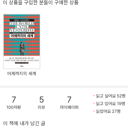
성균관대학교 법학전문대학원에서 학생들을 가르치고 있으며, 헌법
변화시켜나갔다. 이 책은 역사를 ‘법’의 시선으로 읽는다. 또한 역사
이 상품을 구입한 분들이 구매한 상품
재판소 자문위원으로 있다. 서강대학교에서 진행한 라틴어 수업은 타
속에서 법 사유의 거대한 흐름과 굴절을 읽는다. 고대, 중세, 근대의
교생 및 외부인까지 청강하러 찾아오는 최고의 명강의로 평가받았다.
역사는 로마법, 교회법, 보통법의 원리로 되새길 수 있다. 우리가 살펴
그 현장을 토대로 펴낸 《라틴어 수업》은 120쇄, 45만 부를 돌파했으
보게 될 것은 비록 서양의 법이지만 이것이 중요한 까닭은 우리 법이
며, 일본에서도 출간 즉시 베스트셀러가 되었다. 지은 책으로는 《라틴
조선시대와는 단절을 겪으면서 그 기원을 유럽법에 두고 있고, 유럽
어 수업》을 포함한 《한동일의 로마법 수업》, 《한동일의 공부법 수
법은 바로 로마법과 교회법에서 비롯되었기 때문이다. 따라서 이 책
업》, 《한동일의 믿음 수업》 등 ‘한동일의 삶을 위한 수업’ 시리즈 네
은 오늘날 대한민국의 법이 어떤 역사와 정신 속에서 유래하게 되었
권을 비롯해, 《THE 깊게 읽는, 법으로 읽는 유럽사》, 《카르페 이탈리
는지 그 연결고리를 밝혀나갈 작업이 될 것이다. 특히 국내 법학 연구
아어 관용어 사전》, 《교회의 재산법》, 《카르페 라틴어 종합편》, 《한
에선 로마법과 초기 교회법에 대한 연구가 공백으로 남아 있었는데,
동일의 라틴어 산책》 등이 있다. 또한 《카르페 라틴어 한국어 사전》
이 책은 그 기본이 되는 사상과 원리를 밝혀줄 것이다. 법이 역사의 중
어제까지의 세계
등의 라틴어 사전을 편찬하고, 《교회법률 용어 사전》, 《교부들의 성
요한 부분을 차지함은 “가장 현명한 사람은 법에서 출발하는 것을 선
경 주해 로마서》, 《동방 가톨릭교회》 등을 우리말로 옮겼다.
호한다”라는 키케로의 언명에서도 엿볼 수 있다. 이 책은 독자에게 법
적 사고력을 기르게 해줄 뿐 아니라 역사를 바라보는 또 다른 통찰력
읽고 싶어요 52명
7
5
7
을 갖게 해줄 것이다. ▲유대인의 고리대금업 독점에 교회법이 미친
읽고 있어요 19명
영향 역사적 사례를 하나 들어보자. 유대인과 관련된 이야기다. 중세
100자평
리뷰
마이페이퍼
읽었어요 27명
의 이자율 이론은 고리대금을 금하는 교회법의 예외를 용인하려는 노
력에서 정립되어갔다. 이러한 노력의 일환으로 고안된 것이 토마스
이 책에 내가 남긴 글