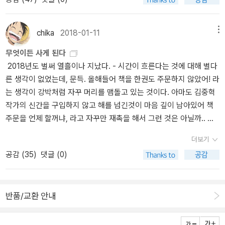
었다.이번주에 <법으로 읽는 유럽사>(글항아리)가 출간되었기에 주
서울 39, 인천 35, 세종 36, 경기 39, 충남과 강원 48 이고, 여기까
65)에 의해 〈칙법휘찬〉(Codex Constitutionum), 〈학설휘찬〉(Diges
병조 교수님의 비판과 재반박이 이어졌다. 두 분의 논쟁을 평가할 만
소의 실무에서 공통적인 법의 일반 원칙으로 되돌아가도록 했다. 이
저가 나온 것인가 궁금했는데 책장을 열어보니 <유럽법의 기원>의
지는 파란 색으로 표시되지만, 그외 지역은 모두 붉은 색으로 대전 5
ta, Pandectae), 〈법학제요〉(Institutiones)가 편찬될 때까지 통일된
한 능력은 전혀 없지만, 우리 풍토에서는 지극히 귀한 논쟁이었다고
는 결국 보통법으로의 회귀를 의미하며, 결국 로마법과 교회법의 정
개정증보판이다. 그리고 <라틴어 수업>보다 먼저 준비하던 책이라
4가 가장 낮은 편이며, 울산 98이 가장 높습니다. 오늘은 제주 역시
법이 아니었다. 사고를 규정하던 로마법은 유스티아누스의 집대성 이
보고 싶다. 이 책은 2008년 문화체육관광부 추천도서로까지 선정되
chika
2018-01-11
메뉴
신으로 돌아가는 것을 뜻한다. 양법의 법률 전통은 오늘날 이탈리아
한다. <라틴어 수업>에 대한 들뜬 반응 때문에 ˝일반 독자들이 좀더
초미세먼지가 83 입니다. 초미세먼지는 15~50 보통, 50~100 나쁨
후에야 오늘날 <로마법 대전(Corpus Juris Civilis)>이라 부르는 법
었는데, 현재는 유통이 중단되어 구할 수 없는 상태이다. 최자영 교수
의 법학전문대학원에 그대로 남아 있는데, 이는 보통법의 법률 전통
무엇이든 사게 된다
쉽게 읽을 수 있도록 원고를 조정해달라는 출판사의 부탁˝도 있었다
입니다. 오늘 아침에 찾아보았을 때만 해도, 수도권 지역이 공기가 더
전의 모습을 갖출 수 있게 되었다. 로마가 법으로 세계를 지배할 수 있
님께서 10년만에 다시, 관련하여 논문을 내면서 쓰신 제목을 보니 아
과 교회의 영향력이 유럽사회의 사법 영역에 아직도 남아 있기 때문
2018년도 벌써 열흘이나 지났다. - 시간이 흐른다는 것에 대해 별다
지만 저자는 여의치가 않았다고 고백한다. 결과적으로 이 책은 <라틴
좋지 않다고 나왔습니다만, 오늘 오후가 되어서는 이전에는 많이 달
었던 것은 법의 내용이 시대를 초월해 인류가 추구해야 할 보편적인
마도 개정판이 곧 나올 모양이다. 새롭게 나온 논문을 보니 논쟁은 해
이다. 세속주의가 지배하다 근대에 들어 인문주의 사조가 새롭게 등
른 생각이 없었는데, 문득. 올해들어 책을 한권도 주문하지 않았어! 라
어 수업>만큼 ‘읽기 쉬운 대중서‘는 아니다. <라틴어 수업>은 구입만
라졌습니다. 어쩌면 바람의 방향이 달라진 것일지도 모르지만, 한편
가치와 이상을 담고 있었기 때문입니다... 로마사법과 로마민법은 개
피엔딩이 되는 것 같다(2019년 논문은 이 글을 쓰면서 발견하였는
장하는데, 법학적 관심사에서 눈여겨볼 것은 ‘세속주의’ 개념의 출현
는 생각이 강박처럼 자꾸 머리를 맴돌고 있는 것이다. 아마도 김중혁
하고 읽지 않았다(만져보기는 했다). 설사 읽을 짬이 생겼다 하더라도
으로는 다시 오늘 저녁부터 조금씩 추워지는 것은 아닐지 모르겠습니
인의 자유와 이익을 보장하고 보호하면서, 역사의 계속성을 유지해왔
데, 훈훈한 마무리에 감동해서 살짝 소름이 돋았다). 1. 최병조,“로마
이다. 다시 말해 교회 권력이 시민사회로 옮겨가고 세속권력으로부터
작가의 신간을 구입하지 않고 해를 넘긴것이 마음 깊이 남아있어 책
<유럽법의 기원>에 먼저 손이 갔을 터이다. 하지만 개정증보판이 나
다. 날씨가 추워지면 미세먼지가 조금 적었던 것 같은 기분이 듭니
고, 로마법은 인류 보편의 이상을 향해 발전해나갔기 때문에 시공을
법사료의 이해에 대한 촌평 -최자영, 『고대그리스법제사』(아카넷, 2
교회 재산이 몰수당하는 일들을 겪는데, 이것이 세속주의이며 다른
주문을 언제 할꺼냐, 라고 자꾸만 재촉을 해서 그런 것은 아닐까.. 싶
왔으니 나로선 <법으로 읽는 유럽사>가 저자의 첫 책이다. 사사키 아
다. 오늘 사진은 지난해 4월에 찍은 사진입니다. 실제로는 작은 꽃이
초월한 법문화의 가치로 남을 수 있었습니다.(p87) <법으로 읽는 유
007)의 출판에 즈음하여-”, 서양고전학연구, 제31집 (2008. 3.) htt
말로 ‘탈그리스도교화’ 혹은 ‘평민화’라고도 한다. 이는 위계적인 성직
긴 하지만. 겨우 열흘밖에 안지났는데 올 해 책 구매를 한번도 안했다
타루의 <잘라라 기도하는 그 손을> 덕분에 중세 교회법(근대 유럽법
어서 가까이 가서 찍었던 기억이 납니다.^^ 무슨 날씨가, 며칠 째 이런
럽사> 中 로마법은 늘 동일한 특성을 지니지 않았으며, 단 한 번도
ps://www.kci.go.kr/kciportal/ci/sereArticleSearch/ciSereArtiVi
더보기
우월주의에 반발해서 나온 용어로 일반 국민 입장에서 보면 교회가
고 주절대는 것은 좀 아닌거 아닐까.아무튼 정신없이 일에 치이다가,
의 기원이 로마법과 교회법이다)에 관심을 갖게 되었는데 비로소 제
지 모르겠습니다. 공기가 이렇게 좋지 않으면 감기 같은 호흡기나 여
법전으로 편찬된 적이 없었다. 5세기에 서로마 제국이 결정적으로 쇠
ew.kci?sereArticleSearchBean.artiId=ART0013543202. 최자
공감 (
35
)
댓글 (0)
지배하던 모든 가치 체계로부터의 독립을 뜻한다. 즉 국가는 특정 종
국장님의 무개념원칙에 대한 발언때문에 더 일하기 싫어졌다. 그래서
규모의 책과 만나게 되어 반갑다. 이런 종류의 책이 베스트셀러가 되
러 가지 알레르기 질환을 비롯해서, 건강에 유해할 것 같은데, 마스크
퇴의 길로 접어들자, 동로마 제국에서는 로마 제국의 법률 자료를 편
영, “『고대그리스법제사』(아카넷, 2007)에 대한 최병조 교수의 촌평
교에 특권을 부여하지 않고 정치적 의사 결정이 종교의 간섭을 받지
오늘은 그냥 일하는 척 하면서 땡땡이나 치련다. 물론 이렇게 놀고 먹
는 날도 올까?..
쓰는 것, 외출을 자제하고, 창문을 닫고 지내는 것, 물을 많이 마시는
찬하기 시작했다. 그러나 콘스탄티누스 이후로 공표한 제국의 법률에
에 대하여”, 서양고전학연구, 제33집(2008.9.) (이 논문은 철회하셨
않게 된다. 특히 이는 정교가 분리되는 헌법이 출현하는 토대로 작용
으면 결국 내가 해야할 일을 내가 해야해서 나중에 어쩔 수 없이 야근
것, 이외에는 잘 생각나는 것이 없어요. 요즘 독감도 유행이라고 하는
한정하기 때문에 지극히 일부만 편찬되었다. 그러나 6세기에 동로마
는지 '한국학술지인용색인'에서 더 이상 검색되지 않는다. 아래 2019
한다. 이는 오늘날 대다수의 국가가 헌법에 있어 정치와 종교가 분리
반품/교환 안내
을 해야하게 되겠지만 그래도 이렇게 놀고 싶을 때 놀 수 있다는 것이
데, 지난해 가을에 독감 예방주사를 맞긴 했지만, 올해는 3가 백신을
제국 황제인 유스티아누스는 법률뿐 아니라 로마의 판례까지 포함하
년 논문을 보시면 될 것 같다.)3. 최병조, “최자영, 『고대그리스법제
된 헌법을 채택하는 역사적 분기점을 형성하며, 대한민국의 헌법 제2
얼마나 다행인가. 스트레스도 덜 받고. 마침 사무실에 아무도 없으니
맞았을 경우에는 해당되지 않는, B형 독감이 유행이라는 말을 들으
여 많은 자료를 한데 모으면서, 매우 귀중한 법률 자산을 후세에 전해
사』(아카넷, 2007)의 로마법 관련 부분에 대한재 촌평: 저자의 반론
0조 역시 “모든 국민은 종교의 자유를 가진다. 국교는 인정되지 아니
눈치 볼 것도 없고. 이런 자유시간을 조금이나마 누려야지.