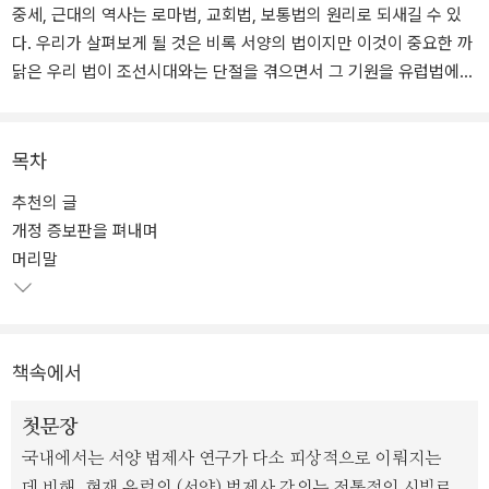
중세, 근대의 역사는 로마법, 교회법, 보통법의 원리로 되새길 수 있
다. 우리가 살펴보게 될 것은 비록 서양의 법이지만 이것이 중요한 까
닭은 우리 법이 조선시대와는 단절을 겪으면서 그 기원을 유럽법에
두고 있고, 유럽법은 바로 로마법과 교회법에서 비롯되었기 때문이
다. 따라서 이 책은 오늘날 대한민국의 법이 어떤 역사와 정신 속에서
유래하게 되었는가 그 연결고리를 밝혀나갈 작업이 될 것이다.
목차
추천의 글
특히 국내 법학 연구에선 로마법과 초기 교회법에 대한 연구가 공백
개정 증보판을 펴내며
으로 남아 있었는데, 이 책은 그 기본이 되는 사상과 원리를 밝혀줄 것
머리말
이다. 법이 역사의 중요한 부분을 차지함은 “가장 현명한 사람은 법에
서 출발하는 것을 선호한다”라는 키케로의 언명에서도 엿볼 수 있다.
이 책은 독자에게 법적 사고력을 기를 뿐 아니라 역사를 바라보는 또
다른 통찰력을 갖게 해줄 것이다.
책속에서
첫문장
국내에서는 서양 법제사 연구가 다소 피상적으로 이뤄지는
데 비해, 현재 유럽의 (서양) 법제사 강의는 전통적인 시빌로