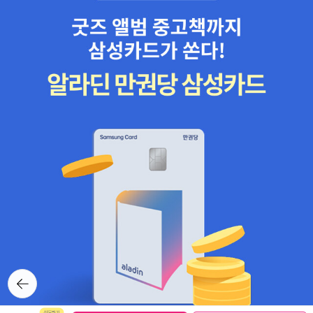
는데 소설이다. 한 세대에 한 번 나올만한 놀라운 미각을 가진 천재 셰
유럽의 보통법과는 달리 잉글랜드의 보통법은 프랑스 혁명에 의해 생
프 에바 노르발의 이야기를 다룬 소설. 급 관심이 가지만. 가까운 곳에
겨난 독점적인 입법의 사법체계에 대한 대안적인 본보기로서 근대성
도서관이 있다면 신청해서 읽어보고는 싶은 책. 누군
이 훼손되지 않고 오늘날까지 이르렀다.(p251) <중세2 1000 ~ 120
가 재미있는 이야기를 하면 '어, 그거 '아무튼, **'으로 써보면 재밌겠
0 : 성당, 기사, 도시의 시대> 中[그림] 봉건제도 (출처 : 위키백과) 라
다 라고 말하게 되었다. 이를테면 어제 술자리는 '아무튼, 막걸리를 마
틴족과 이민족이 설립한 왕국에서 카롤링거 왕조의 제국에 이르기까
셨고, 그제 점심에는 '아무튼, 떡볶이'를 먹었다. 크리스마스 선물이라
지, 중세 유럽의 권력자들은 사회적 관계를 구성하는 데 필요한 동일
며 양말을 준비한 이는 내게 '아무튼, 양말'을 써보면 좋을 사람이 된
하고 보편적인 규칙을 자신이 지배하는 영토 전체에 적용하지 않았
다. 사람과 주변을 살피면 아무튼 이야기가 넘쳐난다. 아무튼, 스웨터
다. 그 결과 등장한 법적 다양성은 중세 법을 이해할 수 있는 가장 중
는 스웨터로 많은 이야기를 풀어냈다고 하는데 왠지 재미있을 것 같
요한 특징이 되었다.(p233)... 중세의 법적 전통이 다양성을 지닌다
다. 그러니까 누구라도 '아무튼, 스웨터'라고 하면 생각나는 이야기가
는 점은 단순히 국가가 다양한 법을 제정했다는 의미가 아니다. 당대
하나씩 있지 않겠는가. 나는 그런데. 한국문학전집은.. 솔직히
의 법에서 관찰할 수 있는 특징은 관습이 가장 중요한 위상을 지닌다
말하자면 책을 읽고 싶다라는 마음과 멋진 표지때문에 책을 소장하고
는 점이며, 이는 법제가 지역적 전통과 결합해 발전하는 원인이 되었
싶다는 마음이 반반이다. 언제부터인가 책은. 읽기 위해 산다기보다
다.(p236) <중세1 476 ~1000 : 야만인, 그리스도교, 이슬람교도의
는 소장하기 위해 산다,는 말이 더 맞는 말이 되어버렸다. 물론 알쓸신
시대> 中3. 교회에 의한 보통법(Common law) 등장 다른 한편으
잡에서 김작가님이 책은 원래 사는 것이고, 산 책들 중에서 읽는 것이
로, 게르만 민족에 의한 서유럽 지배는 성(聖)과 속(俗)의 분리를 가
뒤로가
다, 라는 말을 한 이후로 괜히 읽지 않고 책만 사대고 있는것에 대한
기
져왔다. 세속적으로는 여러 나라로 나뉘어져 있었지만, 신앙으로 서
죄책감이 조금 줄어들기는 했지만말이다. 아무튼. - 역시 또 아무튼,
유럽인들은 하나의 왕국(王國)에 속한 형제자매들이었으며, 그 중심