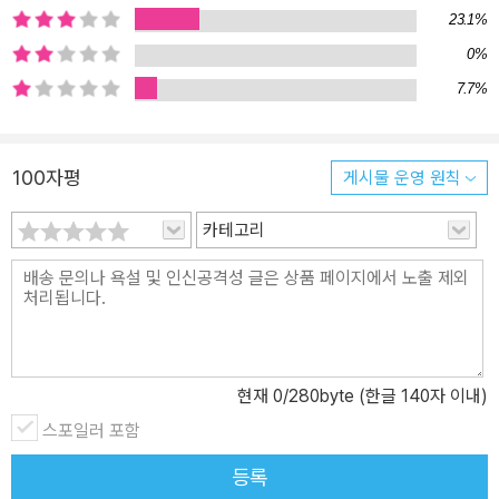
23.1%
나의 법’을 정립해야 했다. 이 하나의 법이란 당연히 황제의 법이었고,
그것이 바로 로마법이 되었다. 동로마 황제 유스티니아누스 대제는
0%
정치, 법률, 종교적으로 통일된 로마 제국을 이루고자 했다. 그는 동서
7.7%
로마의 분리 이후 야만족에게 함락된 서로마(이탈리아)의 회복을 염
원했으며, 재탈환한 뒤에는 게르만 민족보다 로마 문명의 우월성을
입증하기 위해서 법전 편찬에 박차를 가했다. 한편 서로마 지역은 비
100자평
게시물 운영 원칙
잔틴 문화로 대표되는 동로마의 유스티니아누스의 법을 받아들이는
것을 문화적 굴복으로 여겼을 것이다. 그러나 이미 고트족과 롬바르
카테고리
드족이 이탈리아를 점령해 차지하게 됐고, 이들 정복민은 역설적이게
도 로마의 법률 전통과 유스티니아누스 황제의 법률 전통을 수용했으
며, 나아가 동방의 법률 문화도 보존하게 된다. 다시 말해 로마의 법률
과 문화, 언어는 이민족의 침입을 통해 유럽 전역으로 퍼져나가게 됐
으며, 동시에 게르만법의 전통도 이를 기반으로 하여 형성된다. ▲로
현재
0
/280byte (한글 140자 이내)
마법-상징과 중언부언 허용 않는 간단명료함 그렇다면 로마의 어떠
한 법 전통이 서구의 법 전통을 형성하는 원천이 되었을까? 우선 로마
스포일러 포함
법은 명료하고 간단했다. 그들은 상징을 허용하지 않았으며 중언부언
등록
도 없었다. 또한 로마법은 잔혹하지 않았다. 모든 것은 필요한 한도 내