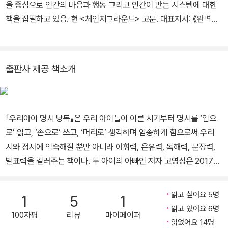
을 중심으로 인간의 마음과 행동 그리고 인간이 만든 시스템에 대한
상이 이 책 『우리아이 명시 낭독』을 내보자는 제안을 시작으로 현실
책을 집필하고 있음. 현 <체인지그라운드> 고문. 대표저서: 《완벽한
감 있는 일로 다가왔다. 아이들의 시간에 시를 얹어보는 일은 일생에
공부법》, 《일취월장》, 《뼈 있는 아무 말 대잔치》, 《어떻게 읽을 것인
흔치 않은 멋진 추억을 선사해줄 것이라 믿는다.
가》, 《부모공부》, 《우리아이 명시낭독》, 《우리아이 낭독혁명》, 《명저
비즈니스에 답하다》, 《고영성의 뒤죽박죽 경영상식》, 《누구나 처음
출판사 제공 책소개
엔 걷지도 못했다》, 《지금 당장 경제기사 공부하라》, 《경제를 읽는 기
술 HIT》
『우리아이 명시 낭독』은 우리 아이들이 이른 시기부터 명시를 ‘입으
로’ 읽고, ‘손으로’ 쓰고, ‘머리로’ 생각하며 암송하게 함으로써 우리
시와 정서에 익숙해질 뿐만 아니라 어휘력, 은유력, 독해력, 문장력,
발표력을 길러주는 책이다. 두 아이의 아빠인 저자 고영성은 2017년
우리 아이들의 올바른 독서교육의 필요성을 절감하고 『우리아이 낭
독혁명』을 출간하여 종합 베스트셀러에 오르는 등 큰 반향을 일으켰
읽고 싶어요 5명
1
5
1
다. 그리고 이 책을 출간한 후, 한 달 동안 2천 명이 넘는 학부모들을
읽고 있어요 6명
100자평
리뷰
마이페이퍼
강연에서 만났는데, 부모님들의 관심을 가장 끈 것이 바로 ‘아이와 함
읽었어요 14명