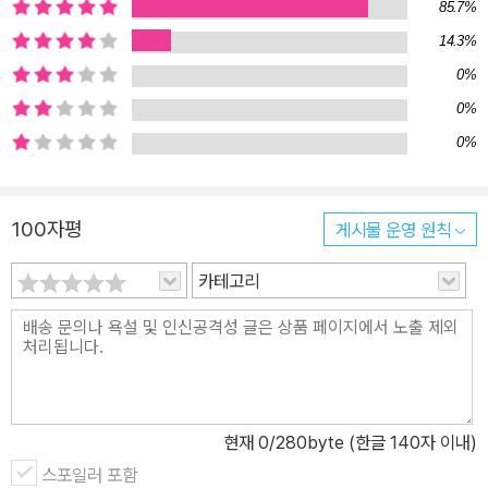
들이 이른 시기부터 명시를 ‘입으로’ 읽고, ‘손으로’ 쓰고, ‘머리로’ 생
85.7%
각하며 암송하게 함으로써 우리 시와 정서에 익숙해질 뿐만 아니라
14.3%
두뇌발달, 어휘력, 은유력, 독해력, 문장력, 발표력을 길러주는 책이
0%
다. 독서전문가 고영성, 시인 조기영, 두 아빠가 아이들을 위해 뭉치
0%
다! 두 아이의 아빠인 저자 고영성은 2017년 우리 아이들의 올바른
0%
독서교육의 필요성을 절감하고 『우리아이 낭독혁명』을 출간하여 종
합 베스트셀러에 오르는 등 큰 반향을 일으켰다. 그리고 이 책을 출간
한 후 한 달 동안 2천 명이 넘는 학부모들을 강연에서 만났는데, 부모
100자평
게시물 운영 원칙
님들의 관심을 가장 끈 것이 바로 ‘아이와 함께하는 시 낭독’이었다.
카테고리
당시 저자 고영성은 실제로 8세 딸과 함께 시 낭독을 하고 있었다. 처
음에는 아이가 생소해했지만, 이윽고 온 가족이 시 낭독을 즐기게 되
었고, 어휘력, 은유력, 독해력, 문장력, 발표력 등 교육의 효과를 톡톡
히 보고 있었다. 왜 명시를 낭독해야 할까요? 『우리아이 명시 낭독』
에는 명시 낭독이 우리 아이에게 좋은 7가지 이유를 소개하고 있다.
1. 생각의 깊이를 키우는 은유의 힘 시는 ‘은유’ 덩어리이다. ‘언어’가
현재
0
/280byte (한글 140자 이내)
생각을 탄생하게 하는 토양이라면, ‘은유’는 생각의 나무가 튼튼하게
스포일러 포함