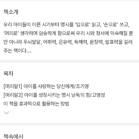
책소개
우리 아이들이 이른 시기부터 명시를 ‘입으로’ 읽고, ‘손으로’ 쓰고,
‘머리로’ 생각하며 암송하게 함으로써 우리 시와 정서에 익숙해질 뿐
만 아니라 두뇌발달, 어휘력, 은유력, 독해력, 문장력, 발표력을 길러
주는 책이다.
총 2장으로 이루어졌다. 1장은 <우리 아이에게 명시 낭독이 좋은 7가
목차
지 이유>와 <효과적인 명시 낭독법>에 대해 다룬다. 2장에는 아이들
을 위해 엄선한 명시를 낭독·필사·암송할 수 있도록 만들어져 있다. 또
[머리말1] 아이를 사랑하는 당신에게/조기영
한 그 시를 필사할 수 있도록 공간을 마련해 두었다.
[머리말2] 아이를 성장시키는 명시 낭독의 힘/고영성
이 책을 효과적으로 활용하는 방법
책속에서