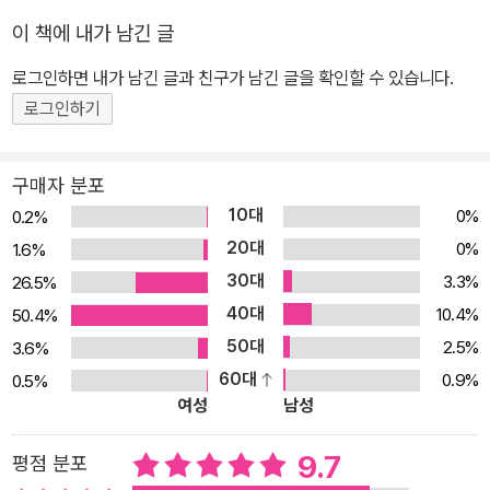
께하는 시 낭독’이었다. 그런데 이들이 하는 공통적인 질문이 있었다.
이 책에 내가 남긴 글
바로 ‘어떤 시부터, 어떻게 낭독해야 하는가’였다. 이 책은 여기서부터
기획되었다. 이 고민을 역시 두 아이의 아빠인 조기영 시인과 공유했
로그인하면 내가 남긴 글과 친구가 남긴 글을 확인할 수 있습니다.
으며, 몇 가지 원칙을 세워 시를 선정했다. 『우리아이 명시 낭독』은 총
로그인하기
2장으로 이루어졌다. 1장은 <우리 아이에게 명시 낭독이 좋은 7가지
이유>와 <효과적인 명시 낭독법>에 대해 다룬다. 2장에는 아이들을
구매자 분포
위해 엄선한 시를 모았다. 또한 아이가 시를 ‘입으로’ 읽고 ‘손으로’ 쓰
10대
0%
0.2%
며 ‘머리로’ 생각하며 외울 수 있도록 낭독, 암송뿐만 아니라 필사할
20대
0%
1.6%
수 있는 공간을 따로 마련해 두었다. 아울러 각 시의 느낌을 시인의 잔
30대
3.3%
26.5%
잔하게 풀어쓴 <조기영 시인이 쓴 ‘시 속의 시’>라는 짧은 글이 실려
40대
있다. 낭독은 부모님이 아이와 함께할 때 가장 효과가 좋다. 아이들과
10.4%
50.4%
함께 시를 낭독해보고 각 시에 대한 조기영 시인의 이야기도 읽어보
50대
2.5%
3.6%
자. 그리고 아이와 함께 시에 대한 이야기를 나누어보자. 시를 더 잘
60대
0.9%
0.5%
여성
남성
이해할 수 있는 것은 물론, 시에 대한 흥미도 불러일으켜줄 것이다.
‘입으로’ 읽고, ‘손으로’ 쓰고, ‘머리로’ 외우자! 책 10권보다 명문 10
9.7
평점 분포
번 낭독하며 씹어먹는 게 효과적! 『우리아이 명시 낭독』은 우리 아이