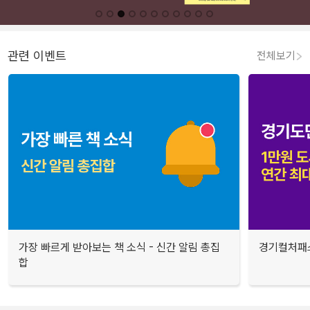
관련 이벤트
전체보기
가장 빠르게 받아보는 책 소식 - 신간 알림 총집
경기컬처패스
합