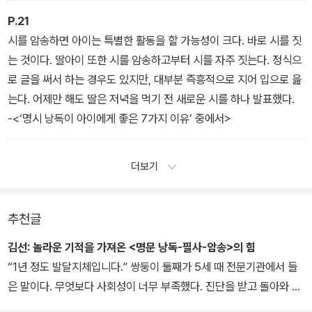
-<‘명시 낭독이 아이에게 좋은 7가지 이유’ 중에서>
P.21
시를 암송하면 아이는 특별한 활동을 할 가능성이 크다. 바로 시를 짓
는 것이다. 딸아이 또한 시를 암송하고부터 시를 자주 짓는다. 정식으
로 글을 써서 하는 경우도 있지만, 대부분 즉흥적으로 지어 입으로 읊
는다. 어제만 해도 딸은 저녁을 먹기 전 새로운 시를 하나 발표했다.
-<‘명시 낭독이 아이에게 좋은 7가지 이유’ 중에서>
더보기
추천글
김선:
놀라운 기적을 가져온 <명문 낭독-필사-암송>의 힘
“1년 정도 발달지체입니다.” 쌍둥이 둘째가 5세 때 전문기관에서 들
은 말이다. 무엇보다 사회성이 너무 부족했다. 진단을 받고 돌아와 하
루종일 울었다. 우리 아이들은 모든 인지발달이 늦었다. 게다가 맞벌