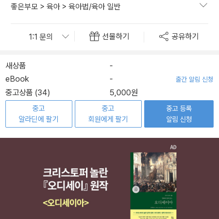
좋은부모
>
육아
>
육아법/육아 일반
선물하기
공유하기
새상품
-
eBook
-
출간 알림 신청
중고상품 (34)
5,000원
중고
중고
중고 등록
알라딘에 팔기
회원에게 팔기
알림 신청