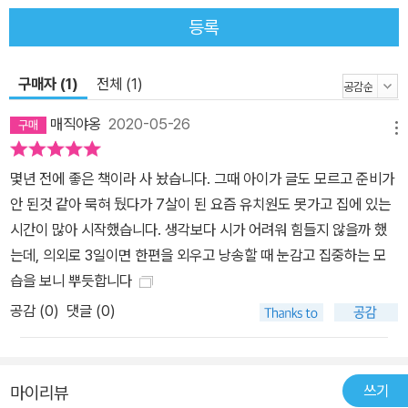
자라는 ‘뿌리’와 같다. 생각의 뿌리인 은유를 튼튼하고 풍성하게 만들
등록
수 있는 가장 강력한 방법은 은유적 언어로 점철되어 있는 ‘시’를 낭독
하고 암송하는 것이다. 어릴 때부터 시와 함께하는 아이는 생각이 넓
고 깊어진다. 2. 유창성을 통한 독서력 상승 스탠포드대학의 코니 주
구매자 (1)
전체 (1)
얼 교수에 의하면, 초등학교 1학년 때 음소 인지 능력이 현저하게 떨
매직야옹
2020-05-26
어지는 아이는 초등 4학년이 되어도 제대로 된 독서를 하지 못한다.
메뉴
하나의 시를 일주일 정도 반복해서 낭독하면, 이른 시기부터 유창성
몇년 전에 좋은 책이라 사 놨습니다. 그때 아이가 글도 모르고 준비가
이 좋아져서 장차 훌륭한 독서가로 자랄 수 있다. 3. 암기능력 및 메타
안 된것 같아 묵혀 뒀다가 7살이 된 요즘 유치원도 못가고 집에 있는
인지 향상 하나의 시를 일주일 동안 낭독하면 아이는 뜻밖의 선물을
시간이 많아 시작했습니다. 생각보다 시가 어려워 힘들지 않을까 했
받게 된다. 시를 거의 암송하게 된다. 흥미로운 사실은 외우는 시의 개
는데, 의외로 3일이면 한편을 외우고 낭송할 때 눈감고 집중하는 모
수가 많아질수록 암송에 대한 확신의 정확도가 높아진다는 점이다.
습을 보니 뿌듯합니다
다시 말해 시 낭독 및 암송을 통해 아이의 메타인지가 높아지는 것이
공감 (
0
)
댓글 (0)
다. 메타인지는 공부든 일이든 그 성과와 매우 밀접한 관계가 있다. 연
구에 따르면, 상위 1% 아이들과 보통 수준 아이들은 단기기억은 별로
차이가 없었지만 메타인지 능력이 큰 차이를 보였다. 4. 독서 저항감
을 낮춘다 독서를 싫어하는 아이도 몇 줄 안 되는 시를 보는 순간‘이
쓰기
마이리뷰