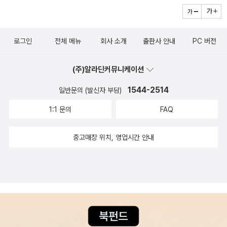
가 후딱 다 읽어보았다. 그리고 애들에게 숙제를 내주고 왔다. 날마다
시에 대한 흥미도 불러일으켜줄 것이다. 낭독-필사-암송, 기적의 앙
세번씩 시 읽기 숙제를...
상블을 체험해 보세요 『우리아이 명시 낭독』은 일주일 동안 하나의
명시를 <낭독·필사·암송> 할 수 있도록 만들어져 있다. 독서전문가
로그인
전체 메뉴
회사 소개
출판사 안내
PC 버전
고영성과 시인 조기영은 우리 아이들에게 가장 좋은 명시 낭독법이
무엇인지를 고민하고 또 고민했고, 실제로 학부모와 아이들이 함께
(주)알라딘커뮤니케이션
시를 낭독하게 하여 그 의견을 모아 다시 편집하기를 되풀이했다. 그
리고 찾아낸 형태는 바로 <낭독-필사-암송>이다. 이 책은 아이가 하
1544-2514
일반문의 (발신자 부담)
나의 시를 ‘입으로’ 낭독하며, ‘손으로’ 쓰고, ‘머리로’ 외우며 생각하
1:1 문의
FAQ
기에 좋은 형태로 만들어져 있다. 『우리아이 명시 낭독』은 총 2장으
로 이루어졌다. 1장은 <우리 아이에게 명시 낭독이 좋은 7가지 이유
중고매장 위치, 영업시간 안내
>와 <효과적인 명시 낭독법>에 대해 다룬다. 2장에는 아이들을 위해
엄선한 명시를 낭독·필사·암송할 수 있도록 만들어져 있다. 또한 그 시
를 필사할 수 있도록 공간을 마련해 두었다. 부디 명시 낭독을 통해 우
리 아이들이 멋진 사람으로 성장하기를!