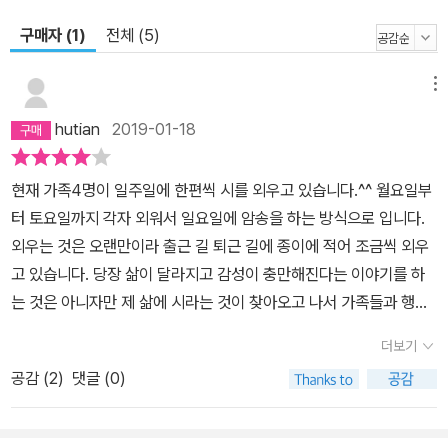
정도는 충분히 할 수 있다’고 생각하게 된다. 부모와 함께 세 번 정도
구매자 (1)
전체 (5)
낭독하면 고작 5~10분이면 끝난다. 부모가 같이 시 낭독을 즐기고
칭찬하면 아이의 동기부여는 더 커진다. 시 낭독은 아이가 독서습관
을 만드는 데에 매우 실용적인 전략이다. 5. 창의성 - 시를 짓다 시가
메뉴
머릿속으로 들어오면 아이는 모방의 욕구로 그 시를 따라 짓기 시작
hutian
2019-01-18
한다. 모방은 처음에는 어설프게 보이지만, 반복되면 결국 자신만의
독창적인 결과물로 나타나게 된다. 아이의 머리와 마음속에 수십, 수
현재 가족4명이 일주일에 한편씩 시를 외우고 있습니다.^^ 월요일부
백 개의 시가 춤을 춘다고 상상해보라. 아이는 그 시들을 새롭게 연결
터 토요일까지 각자 외워서 일요일에 암송을 하는 방식으로 입니다.
시켜 새로운 노래를 만들게 될 것이다. 6. 글쓰기 능력을 키운다 좋은
외우는 것은 오랜만이라 출근 길 퇴근 길에 종이에 적어 조금씩 외우
글은 입으로 소리 내어 읽기 쉽고, 귀로 듣기에 좋으며, 뜻을 파악하기
고 있습니다. 당장 삶이 달라지고 감성이 충만해진다는 이야기를 하
쉬운 글이다. 아이들은 명시를 낭독하고 암송함으로써 자연스럽게 좋
는 것은 아니자만 제 삶에 시라는 것이 찾아오고 나서 가족들과 행복
은 글을 쓰는 기초를 닦게 된다. 또한 이 책에 나오는 <명시 따라쓰기
한 시간들이 늘어나고 있다는 것은 커다란 기쁨입니다. 외우는 시간
>를 하다보면 손의 손근육 발달이나 바른 글씨쓰기에도 도움이 될 것
더보기
에 틀리지 않으려고 냉장고에 붙여놓은 시를 시간 날때마다 쪼르르
이다. 7. 아이의 삶을 풍요롭게 한다 어린 시절 명시를 낭독하면 아이
공감 (
2
)
댓글 (0)
달려가읽고 있는 아이들의 모습... 중간 중간 다 외웠다고 잘난척이라
는 자라면서 자신의 삶에 비추어 그 의미를 새롭게 해석하게 될 것이
도 할라치면 토씨 하나틀리거나 버벅거리면 당장 시 구절을 대신 읽
다. 인생의 통찰이 담긴 명시는 우리를 집요하게 쫓아다니며 인생을
어주며 웃는 모습들을 보며 내 마음속에도 웃음과 여유라는 싹이 자