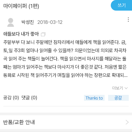
더욱 풍요롭게 한다. 또한 인생에서 힘든 일을 겪을 때도 위로가 되고
쓰기
마이페이퍼 (1편)
라나고 있구나 하는 생각을 갖게 합니다. 한권을 통째로 암기하는 그
힘이 될 것이다. 이것이 시의 힘이다. 과연 어떤 시가 우리 아이들에게
날까지 꾸준히 시와 함께 하는 삶을 걸어가 볼까 합니다. ^^
적당할까? 2천여 명을 대상으로 한 독서법 강연에서 학부모들은 아
박성진
2018-03-12
메뉴
이와 함께하는 시 낭독에 대해 열렬한 호응을 보내며, 당장 아이와 함
애들보다 내가 좋아
께 해보겠다고 한 이들이 많았다. 그런데 이들이 하는 공통적인 질문
주말부부 다 보니 주말에만 잠자리에서 애들에게 책을 읽어준다. 금,
이 있었다. 바로 ‘어떤 시부터, 어떻게 낭독해야 하는가’였다. 이 책의
토,일 주3회 얼마나 읽어줄 수 있을까? 의문이었는데 의외로 차곡차
기획은 여기서부터 시작되었다. 이 고민을 역시 두 아이의 아빠인 조
곡 읽어 주는 책들이 늘어간다. 책을 읽으면서 마사지를 해달라는 둘
기영 시인과 공유했으며 저자들은 몇 가지 원칙을 세워 시를 선정했
째는 엄마가 읽어주는 책보다 마사지가 더 좋은것 같다. 처음엔 짧은
다. 그 원칙은 바로 ‘1. 명시여야 한다, 2. 우리말 시여야 한다, 3. 짧은
동화로 시작된 책 읽어주기가 며칠을 읽어야 하는 장편으로 확대되
시여야 한다, 4. 낭독하기에 어렵지 않아도 한다, 5. 내용은 깊어도 좋
고, 애들이 듣는지 안듣는지 의문가 가기도 하지만, 그 시간 자체를 즐
다’이다. 조기영 시인의 ‘시 속의 시’ 이 책에 실린 각 시에는 <조기영
더보기
기고 있다. 어쩔땐 내가 읽기 위해 애들을 핑계대고 있는건 아닌가 할
시인이 쓴 ‘시 속의 시’>라는 짧은 글이 실려 있다. 각 시의 느낌을 시
공감 (
0
)
댓글 (0)
때도 있다. 부모공부를 보고 읽어주었는지 시조도 읽어 주고 동시도
인의 눈으로 바라보며 잔잔하게 풀어쓴 글이다. 낭독은 부모님이 아
읽어 주고 동화도 읽어주는데, 애들이 어려운 시조도 의외로 군소리
이와 함께할 때 가장 효과가 좋다. 아이들과 함께 시를 낭독해보고 각
없이 잘 들어준다는 느낌을 받았다. 마침 우리아이 명시 낭독을 보고
시에 대한 조기영 시인의 이야기도 읽어보자. 그리고 아이와 함께 시
반품/교환 안내
바로 구입했다. 조기영 시인의 시속의 시도 좋고, 애들 좀 읽어주고 내
에 대한 이야기를 나누어보자. 시를 더 잘 이해할 수 있는 것은 물론,