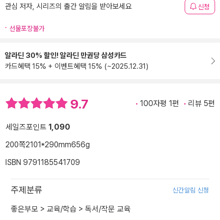
관심 저자, 시리즈의 출간 알림을 받아보세요
신청
선물포장불가
알라딘 30% 할인! 알라딘 만권당 삼성카드
카드혜택 15% + 이벤트혜택 15% (~2025.12.31)
9.7
100자평 1편
리뷰 5편
세일즈포인트
1,090
200쪽
2101*290mm
656g
ISBN 9791185541709
주제분류
신간알림 신청
좋은부모
>
교육/학습
>
독서/작문 교육