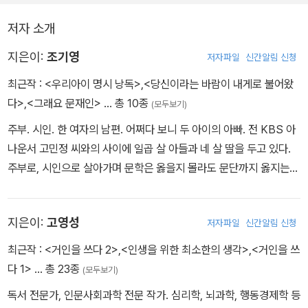
이 부부라 아이들을 일일이 가르칠 수도 없었다. 지금 고등학생인 둘
저자 소개
째는 최상위권이며 사회성과 심력이 튼튼한 아이로 자랐다. 내가 믿
었던 것은 오직 낭독의 힘! 나는 <명문 낭독-필사-암송>으로 기적을
지은이:
조기영
저자파일
신간알림 신청
체험했다.
최근작 :
<우리아이 명시 낭독>
,
<당신이라는 바람이 내게로 불어왔
다>
,
<그래요 문재인>
… 총 10종
(모두보기)
주부. 시인. 한 여자의 남편. 어쩌다 보니 두 아이의 아빠. 전 KBS 아
나운서 고민정 씨와의 사이에 일곱 살 아들과 네 살 딸을 두고 있다.
주부로, 시인으로 살아가며 문학은 옳을지 몰라도 문단까지 옳지는
않다는 것, 사회가 주부를 없는 존재로 여긴다는 것, 가장 위대한 작가
는 장난치고 떠드는 아이들 틈에서 글 쓰는 사람이라는 것 정도를 깨
지은이:
고영성
저자파일
신간알림 신청
달았다. 일곱 살 아들과 하루가 멀다 하고 싸운다. 둘이 야구할 때가
그나마 평화롭다. 최근 아들이 아빠의 시를 외우겠다는 경천동지할
최근작 :
<거인을 쓰다 2>
,
<인생을 위한 최소한의 생각>
,
<거인을 쓰
한마디를 끌어내는 육아 실력을 발휘하고는 탁월한 자신의 능력에 놀
다 1>
… 총 23종
(모두보기)
랐다며 웃는다. 칠판에 아빠 시를 유난히 친절하게 써주었단다. 아이
독서 전문가, 인문사회과학 전문 작가. 심리학, 뇌과학, 행동경제학 등
들의 입술에 시를 입혀보고 싶었던, 아직 구름 위 일처럼 막연했던 구