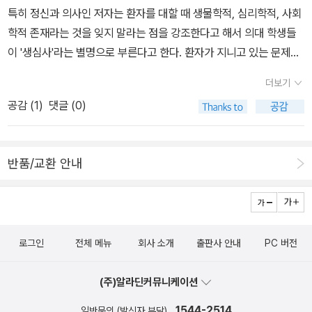
아니라 인간의 심정이 전파되는 과정 중 변이할 수 있는 것을 상징하
특히 정신과 의사인 저자는 환자를 대할 때 생물학적, 심리학적, 사회
되찾을 수 있었다. 트라우마라는 정신적 상처는 깊은 대화와 주변의
는 사건이 아니었나 싶었다. 그리고 챕터 3의 경우 인간은 사랑 받지
학적 존재라는 것을 잊지 말라는 점을 강조한다고 해서 의대 학생들
이해를 통해 치유할 수 있는 것임을 이 책의 주인공들이 증명하고 있
못할 거라는 심정과 사랑 받는다는 감정의 선상에서 얼마나 극적인
이 '생심사'라는 별명으로 부른다고 한다. 환자가 지니고 있는 문제를
다. 많은 사람들이 불안을 느끼고 있다. 문제는 그 감정을 제대로 표현
변화를 경험할 수 있는가를 느꼈다. 최근 [심리학자는 왜 차크라를 공
해결하면 신체적 질병 회복도 빠를 수 있다는 이야기이다. 사실 병보
하지 못한 채 다양한 형태로 고통받고 있다는 것이다. 트라우마에 대
더보기
부할까]를 읽었는데 활성화된 차크라의 범주에 따라 심리적 영향력이
다 누군가가 내 아픔을 이해하고 보듬어 준다면 얼마나 많은 힘이 되
한 이해를 발판으로 서로가 서로의 마음 문을 끊임없이 두드려야 한
다를 수 있음을 알 수 있었다. 챕터3는 그에 해당되는 이야기 같았다.
공감 (
1
)
댓글 (0)
는지는 누구나 경험하지 않을까? 이 책이 주장하는 바는 언젠가 읽은
다. 누군가에게 자신의 아픔을 조금이나마 이야기할 수 있다면, 그 상
2. 챕터 4,5,6은 모두 유아기와 어린시절의 트라우마가 그러니까 가
책에서도 비슷하게 이야기하고 있는데 제목이 기억나지 않는다. 저자
황을 이해받고 위로받을 수 있다면, 영혼과 삶을 잠식하는 어두운 트
족이라는 사람들의 학대와 악대어린 행위들이 한 사람의 일생을 얼마
는 약물 처방보다 자신의 치료 방법이 훨씬 효과가 있다고 생각하는
라우마의 그늘은 조금씩 걷힐 것이다.
나 압도하고 파괴할 수 있는지를 그리고 있다. 여기서 예로 나온 사례
반품/교환 안내
듯하다. 신뢰이고, 낫고자 하는 마음이 중요하기는 하다. 그냥 병을 끌
들도 인상적이고 보편적이지 않은 사례들일지는 몰라도 이런 사례들
어안고 살면서 스스로에게 벌을 주는 사람도 많지 않을까? 사람 마음
만으로 인간은 총제적으로 파괴될 수 있는 것이구나 생각이 들었다.
이란 참으로 오묘하다.
챕터6의 루시의 사례처럼 유년시절에 성적 학대를 겪는 경우는 누구
라도 공감할 수 있을만큼의 특수한 상황이겠으나 챕터4,5의 샤론이
로그인
전체 메뉴
회사 소개
출판사 안내
PC 버전
나 프랭크의 경우는 그 보다는 나은 사례일 것임에도 어린시절 부터
그들의 정신의 한부분을 완전히 붕괴시키고 일상을 파탄내고 말았
(주)알라딘커뮤니케이션
다. 이 책을 읽으며 나의 유년시절과 어린시절 청소년기 청년시절을
1544-2514
일반문의 (발신자 부담)