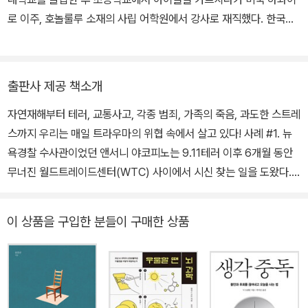
린이 생존자 모임을 설립해 연구의 폭을 넓혀가고 있다. 진료실부터
로 이주, 호놀룰루 소재의 사립 어학원에서 강사로 재직했다. 한국으
재해 현장까지, 그는 자기를 보호하기 위해 스스로 상처를 덮어버리
로 돌아온 후부터 DVD 영화를 위한 우리말과 영어 자막, 영화 제작
거나 상처받은 마음을 제대로 돌보지 못해 고통받고 있는 환자들과의
과정 및 감독과 배우들의 인터뷰를 담은 스크립트 만드는 일을 했다.
진솔한 상담을 기초로 트라우마가 인간의 삶을 얼마나 잔인하게 휘젓
부산영어방송(www.befm.or.kr)과 바다TV(www.badatv.com)
고 있는지 이 책에 담았다. www.paulvalent.com
출판사 제공 책소개
의 영문 원고를 담당하는 일을 거쳐 현재는 출판 번역에 힘을 기울이
자연재해부터 테러, 교통사고, 각종 범죄, 가족의 죽음, 과도한 스트레
고 있다. 펴낸 책으로는 『나는 아무것도 잃지 않았다』가 있고, 번역한
스까지 우리는 매일 트라우마의 위협 속에서 살고 있다! 사례 #1. 뉴
책으로는 『누구나 10초 안에 살인자가 될 수 있다』 『레토리컬 그래
욕경찰 수사관이었던 앤서니 야코피노는 9.11테러 이후 6개월 동안
머』 『마이 퍼스트 레이디들』 등이 있다.
무너진 월드트레이드센터(WTC) 사이에서 시신 찾는 일을 도왔다.
임무를 마친 후 얼마 지나지 않아 그는 이유를 알 수 없는 불안에 시달
렸다. 참을 수 없을 정도로 심하게 가슴이 뛰어 병원을 찾은 그에게 의
이 상품을 구입한 분들이 구매한 상품
사는 “심장에는 이상이 없다. 극도의 공포를 느끼는 공황장애 같
다”고 말했다. 이후 더욱 잦아진 공황장애 증세를 겪은 그는 결국 4개
월 뒤 쓰러지고 말았다. 사례 #2. 아이들을 보호해야할 교장과 행정
실장, 교사 등 10명이 기숙사와 교장실에서 5년간 학생 12명을 성폭
행한 광주 인화학교 사건. 이 잔혹한 일이 일어난 지 6년여가 지났지