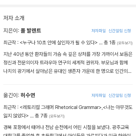
도 누구나 쉽게 이해할 수 있도록 이끄는 저자의 통찰력이 놀랍다!
저자 소개
지은이:
폴 발렌트
저자파일
신간알림 신청
최근작 :
<누구나 10초 안에 살인자가 될 수 있다>
… 총 1종
(모두보기)
지난 40년 동안 환자들의 가슴 속 깊은 상처를 가장 가까이서 보듬은
정신과 전문의이자 트라우마 연구의 세계적 권위자. 부모님과 함께
나치의 광기에서 살아남은 유대인 생존자 가운데 한 명으로 인간의
정신과 마음의 상처에 깊은 관심을 가지면서 주저 없이 정신과 의사
의 길을 선택했다. 호주 최초의 트라우마 연구자인 그는 다양한 임상
옮긴이:
허수연
저자파일
신간알림 신청
사례를 통해 인간의 정신과 몸, 사회가 어떻게 상호 작용하는지, 어떻
게 트라우마가 인간의 평범한 일상을 뒤흔들어 놓는지 등을 연구하며
최근작 :
<레토리컬 그래머 Rhetorical Grammar>
,
<나는 아무것도
스트레스와 트라우마를 완화시킬 수 있는 치료법 개발에 크게 기여했
잃지 않았다>
… 총 7종
(모두보기)
다. 뿐만 아니라 트라우마 연구에 관한 오스트랄라시아 협회(Austral
경북 포항에서 태어나 전남 순천에서 어린 시절을 보냈다. 광주교육
asian Society for Traumatic Stress Studies)와 홀로코스트 어
대학교를 졸업한 후 초등학교에서 아이들을 가르치다가 미국 하와이