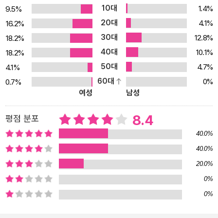
10대
1.4%
9.5%
정신과 의사인 폴 발렌트는 《누구나 10초 안에 살인자가 될 수 있다
20대
4.1%
16.2%
(생각연구소 刊)》(원제:In Two Minds)를 통해 평범한 일상 이면에
30대
12.8%
18.2%
숨겨진 인간의 고통스런 내면을 들여다본다. 40년간 트라우마 환자
40대
10.1%
18.2%
들을 상담한 수천 건의 임상자료를 토대로 어디서도 찾아볼 수 없는
50대
생생한 사례들을 제시하며 정신적 상처에 힘겨워하는 인간의 모습과
4.7%
4.1%
놀라운 치유의 과정을 보여준다. 호주 최초의 트라우마 연구자이기도
60대
0%
0.7%
여성
남성
한 저자는 트라우마로 인한 신체적, 심리적, 사회적 증상들이 우리를
끊임없이 공격하고 있다고 강조하며 다친 마음으로 인해 몸이 아프거
8.4
평점 분포
나, 우울증, 자살충동 등에 시달리거나 누군가를 공격하는 일들이 생
40.0%
길 수 있다고 이야기한다. 특히 각종 스트레스에 노출되어 있으면서
도 정신적 상처에 무감각한 현대인들에게 트라우마에 대한 이해는 필
40.0%
수라고 환기시키며 “그 무엇보다 삶에 크고 강렬한 영향을 미치는 트
20.0%
라우마를 끊임없이 세상 밖으로 불러내 뒤엉킨 마음의 고통을 풀어내
0%
야 한다”고 말한다. 저자는 소설처럼 짜임새 있게 전개되는 10개의
0%
사례룰 통해 트라우마의 다양한 모습을 생생하게 보여주고 트라우마
라는 다소 무겁고 민감한 주제를 누구나 쉽게 이해할 수 있도록 풀어