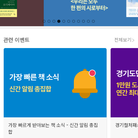
관련 이벤트
전체보기
가장 빠르게 받아보는 책 소식 - 신간 알림 총집
경기컬처패스
합