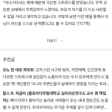
같은 반응들을 놓고도 훗날 크게 안 좋은 영향을 미칠 증상으로 여기
“아나스타샤는 화재 때문에 극심한 스트레스를 받았습니다. 무척 상
고 걱정했다. 화재 발생 첫 날, 헨리가 겪었던 숨막힘과 제니가 경험했
심한 상태에서 죄책감까지 느꼈어요. 부모가 자기를 더 이상 사랑할
던 가슴 통증을 마치 모두가 앞다퉈 따라잡으려는 것 같았다.(87~8
수 없을 거라고 생각하고 있습니다. 어떻게 보면 이런 병을 통해서 따
8쪽)
님이 자신을 스스로 공격했다고도 볼 수 있어요.”(117쪽)
더보기
추천글
오노 반 데르 하르트:
갑작스런 사고와 범죄, 자연재해, 인간관계 등
다양한 스트레스에 끊임없이 노출되어 있는 우리 모두에게 반드시 필
요한 책! 개인뿐만 아니라 주변인들의 삶에까지 영향을 미치는 트라
우마의 실체를 잘 짜인 소설처럼 입체적으로 보여준다.
찰스 R. 피글리 (플로리다주립대학교 심리외상연구소 교수 겸 책임
자):
페이지마다 펼쳐지는 놀라운 사례들이 읽는 내내 한순간도 눈을
뗄 수 없게 만든다. 트라우마라는 무거운 주제를 깊이 있게 다루면서