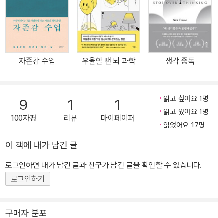
만 피해 학생들의 고통은 지금까지 계속되고 있다. 자신의 힘으로는
저항할 수도 도망칠 수도 없었던 아이들에게 남은 것은 낮은 자존감
과 우울감, 심한 감정기복, 대인기피증 뿐이었다. 9.11 테러와 인화학
교 사태는 수많은 사람을 고통으로 몰아넣었다. 사건 자체도 심각한
자존감 수업
우울할 땐 뇌 과학
생각 중독
문제였지만 그것을 겪은 당사자와 가족들이 받은 정신적 고통은 전문
가들이 정신적 피폭을 당했다고 진단할 정도로 심각한 수준이었다.
대부분의 사람들은 사건의 참혹함, 가해자들의 잔인함과 그들에 대한
읽고 싶어요 1명
9
1
1
처벌에 집중했다. 그러나 피해자들이 어떤 고통 속에 살고 있는지, 사
읽고 있어요 1명
100자평
리뷰
마이페이퍼
건이 그들의 남은 삶에 어떠한 영향을 미쳤는지, 그 상처를 어떻게 치
읽었어요 17명
유할 것인지에 대해서는 관심을 가지지 않는다. 자연재해, 각종 범죄,
이 책에 내가 남긴 글
교통사고, 화재 등 일상에서 일어나는 수많은 위험은 언제든 인간을
정신적 고통속으로 몰아넣을 수 있다. 표면적인 위험에서는 벗어났지
로그인하면 내가 남긴 글과 친구가 남긴 글을 확인할 수 있습니다.
만 스스로 통제할 수 없는 상황 속에서 자신도 모르게 마음을 다친 사
로그인하기
람들. 그들은 모두 트라우마라는 거대한 올가미에 걸려 있다는 사실
을 자각하지 못한 채, 마음속에 언제 터질지 모를 시한폭탄을 품은 채
구매자 분포
일상생활을 영위하고 있다. 이에 트라우마 연구의 세계적 권위자이자