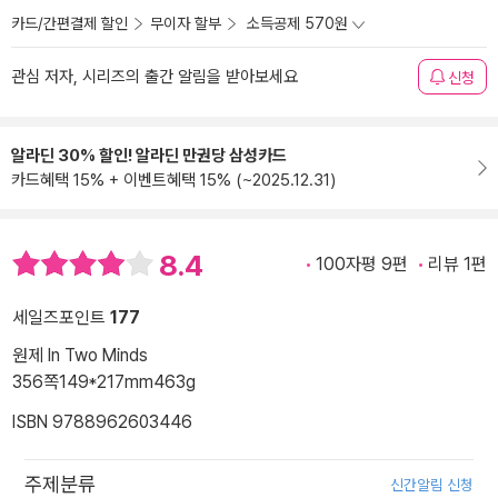
카드/간편결제 할인
무이자 할부
소득공제 570원
관심 저자, 시리즈의 출간 알림을 받아보세요
신청
알라딘 30% 할인! 알라딘 만권당 삼성카드
카드혜택 15% + 이벤트혜택 15% (~2025.12.31)
8.4
100자평 9편
리뷰 1편
세일즈포인트
177
원제 In Two Minds
356쪽
149*217mm
463g
ISBN 9788962603446
주제분류
신간알림 신청