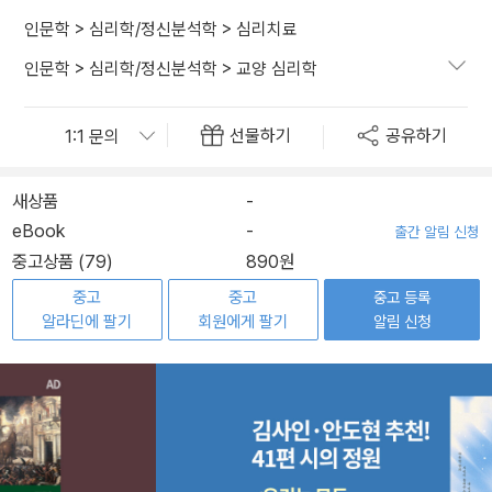
인문학
>
심리학/정신분석학
>
심리치료
인문학
>
심리학/정신분석학
>
교양 심리학
선물하기
공유하기
새상품
-
eBook
-
출간 알림 신청
중고상품 (79)
890원
중고
중고
중고 등록
알라딘에 팔기
회원에게 팔기
알림 신청