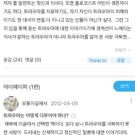
저자 폴 발렌트는 정신과 의사다. 또한 홀로코스트 어린이 생존자이
면서 사람들과 관계를 맺는 데 어려움을 겼었다. 그러면서도 누군가
기도 하다. 트라우마를 치료하기도, 자기 자신이 트라우마의 피해자
에게 버림받는 것을 견디지 못했다. 상담을 통해 어린 시절 형에게 성
이기도 한 대극의 면을 다 지니고 있는 인물이 아닌가 싶다. 그런 그
추행 당하면서도 부모님의 보호를 받지 못했던 고통스러운 기억을 끄
의 입을 통해 듣는 트라우마에 대한 이야기이기에 경계선이 느껴지는
집어낸 그는 자신이 감당할 수 없었던 모멸감을 호소했다. 그때의 정
의사가 말하는 트라우마가 아니라 트라우마를 앓아 본 사람 극복한
신적 충격이 그에게 비뚤어진 가치관을 심어주었고 자신을 보호하기
사람 그러면서 트라우마를 치료하는 사람이 하는 말로 받아들여지기
위해 어떤 관계도 제대로 맺을 수 없게 만들었던 것이다. 고통스럽지
더보기
에 다른 트라우마 저작의 저자들의 말 보다는 더 피부 깊숙히 다가오
만 자신의 아픔을 마주하고 부모님께 뒤늦은 위로를 받은 그는 밝은
공감 (
24
)
댓글 (0)
는 듯 했다.1. 챕터 1은 과거의 트라우마가 잠재해 있다가 언제 어느
모습을 되찾을 수 있었다.(4장) 이렇게 저자는 조금씩 환자들의 마음
때 어떤 사건이 트리거가 되어 살인이라는 극단적인 상황까지 불러올
을 들여다보면서 그들의 상황을 이해하고 상처를 드러나게 해주었다.
수 있을 지 알 수 없다는 내용이다. 트라우마란 것이 얼마나 인간의 생
그리고 상담을 통해 함께 분노하고 함께 슬퍼하는 동시에 모든 문제
쓰기
마이페이퍼 (1편)
을 압도할 정도로 강력한 타격인지를 알 수 있었다.챕터 2는 집단 재
는 당신이 못나서가 아니라 저항할 수 없는 외부로부터의 폭력 때문
해의 상황에서 인간이 보이는 살아남은 자의 죄책감 같은 감정 등이
에 겪게 된 것이고 가족과 주변 사회 모두가 함께 해결해야 한다고 위
모퉁이길에서
2012-04-05
메뉴
인간이 더불어 살아가기 위해 일어날 수 있는 합리적인 증상이라는
로했다. 상담을 통해 마음의 경계를 풀고 자신을 고통으로 몰아넣은
것을 알 수 있었다. 그리고 살아남은 자의 죄책감이나 자신이 피해를
트라우마는 어떻게 다루어야 하나?
트라우마의 근원을 찾아간 사람들 모두가 힘겹지만 용기 있게 자신의
덜보게 되어 다행이라는 심리까지 다양한 심정들이 시간의 변화에 따
제목에 이끌려서 선택한 책이다. 읽다 보니 트라우마를 극복하지 못
상처를 마주했다. 그러면서 원인을 알 수 없었던 신체적, 정신적 증상
라 달라지는 것도 인간의 윤리적 의지적 취약성을 보여 주는 것만이
한 사람이 드러내는 신체적이고 정신적인 질병에 대한 이야기더라.
들을 이해했고 주변의 관심과 애정을 회복할 수 있었으며 자존감을