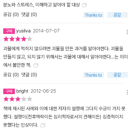
분노와 스트레스, 이해하고 알아야 할 대상
치의 광기에서 살아남은 저자는 의사이자 트라우마 피해자로서 트라
공감 (
0
)
댓글 (0)
우마로 고통받는 사람들의 상황을 누구보다 이해하고 깊이 공감한다.
그들의 상처를 살피고 치유에 힘써온 저자는 책을 통해 트라우마의
yusilva
2014-07-07
아픔과 상담과정을 섬세하게 풀어내며 정신적 상처의 심각성과 인간
메뉴
이 가진 놀라운 회복력을 이야기한다. 이 책은 트라우마의 본 모습을
괴물에게 먹히지 않으려면 괴물을 만든 과거를 알아야한다. 괴물을
다룸으로써 과거부터 현재까지 우리를 위협하고 있는 트라우마의 존
만들지 않고, 되지 않기 위해서는 괴물에 대해서 알아야한다...는 의미
재를 인식하고 이에 대처할 수 있게 돕는다. 특히 저자는 자신의 트라
에서 볼만한 책.
우마 치유 과정을 상세하게 설명하면서 트라우마가 운 나쁜 누군가의
상처가 아닌 누구나 하나쯤 가지고 있는 흉터와 같다는 점을 강조한
공감 (
0
)
댓글 (0)
다. 그러면서 “지금 가장 걱정되는 일이 무엇입니까”라는 질문을 던
지며 마치 상담을 받듯이 독자 스스로 자신의 삶을 들여다보고 주변
bright
2012-06-25
메뉴
을 살펴볼 수 있도록 이끈다. 살인을 저지르고 구속된 한 남자는 극심
한 복부 통증에 시달리고 있었다. 남자는 그저 신경성 통증으로 여겼
책에 제시된 사례와 이에 대한 저자의 설명에 그다지 수긍이 가지 못
지만 저자는 거듭된 상담을 통해 어린 시절 새아버지에게 폭행당했을
했다. 설명이(전후맥락이든 심리학자로서의 견해이든) 심층적이지
때 느꼈던 공포감으로 인한 복통이 어른이 되어서도 나타난다는 것을
못했다는 인상이다.
발견했다. 극심한 복통, 이것이 그를 살인자로 만든 발단이었다. 어린