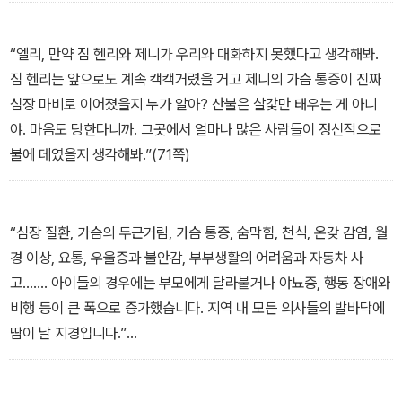
“당신이 퇴근해서 집에 돌아왔는데 창밖에서 한 남자가 당신 아이의
머리에 총을 겨누고 있는 게 보인다 칩시다. 막 방아쇠를 당길 참이에
요. 당신에게도 총이 있고 당신이 먼저 그 녀석을 죽일 수 있다면…….
“엘리, 만약 짐 헨리와 제니가 우리와 대화하지 못했다고 생각해봐.
어쩌시겠습니까?”
짐 헨리는 앞으로도 계속 캑캑거렸을 거고 제니의 가슴 통증이 진짜
나라면 녀석을 죽일 것이다. 그때도 그랬고 지금도 그 생각엔 변함이
심장 마비로 이어졌을지 누가 알아? 산불은 살갗만 태우는 게 아니
없었다. 따라서 나는 단 10초 안에 살인자가 될 수도 있었다. 누구든
야. 마음도 당한다니까. 그곳에서 얼마나 많은 사람들이 정신적으로
마찬가지일 것이다.“내 가족을 지키기 위해 상대를 죽인다”는 원칙에
불에 데였을지 생각해봐.”(71쪽)
는 변함이 없다. 죽을 것이냐, 죽일 것이냐……. 스타보스가 마리사와
자기 자식들을 죽일 거라고 믿었기 때문에 파파도풀로스가 그를 먼저
죽인 게 아닐까? 파파도풀로스는 스타보스가 자기를 그 파이프로 죽
“심장 질환, 가슴의 두근거림, 가슴 통증, 숨막힘, 천식, 온갖 감염, 월
이려 한다고 믿은 게 아닐까?(38쪽)
경 이상, 요통, 우울증과 불안감, 부부생활의 어려움과 자동차 사
고……. 아이들의 경우에는 부모에게 달라붙거나 야뇨증, 행동 장애와
비행 등이 큰 폭으로 증가했습니다. 지역 내 모든 의사들의 발바닥에
땀이 날 지경입니다.”
이상했다. 처음에 우리가 봤을 때는 자신의 극심한 생리적 반응들을
스트레스에 따른 자연스런 현상으로 받아들였던 사람들이 지금은 똑