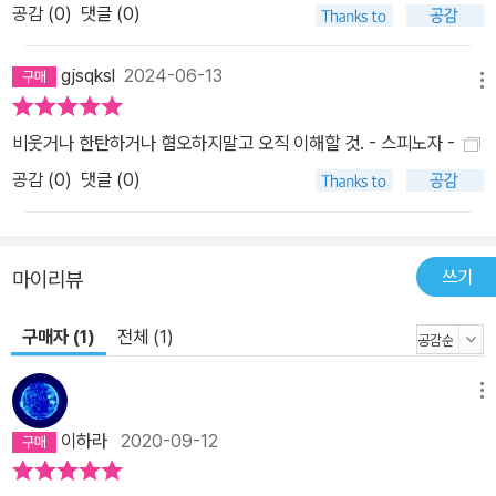
공감 (
0
)
댓글 (0)
시절의 어려움을 이겨내고 모두에게 존경받는 사업가가 된 그는 어느
날 동료로부터 자신과 가족의 안전을 위협받자 다시 한 번 극심한 복
gjsqksl
2024-06-13
메뉴
통을 느꼈다. 어린아이처럼 이 상황에서 도망칠 수 없다고 생각한 그
는 외부의 위협으로부터 가족을 지키기 위해서 자신이 할 수 있는 선
비웃거나 한탄하거나 혐오하지말고 오직 이해할 것. - 스피노자 -
택은 상대를 죽이는 것뿐이고 판단했다. 그리고 순간적으로 동료를
공감 (
0
)
댓글 (0)
향해 방아쇠를 당겼다. (1장) 팔다리가 마비되는 증상으로 입원한 스
무 살 여성은 자신 때문에 가족의 전 재산이 잿더미로 변해버렸다는
괴로움에 휩싸여 있었다. 부모님이 자신을 믿고 가게와 동생을 잠시
쓰기
맡긴 사이에 벌어진 일이었다. 원인은 전기 누전이었지만 그녀는 사
마이리뷰
고로 인해 더 이상 부모의 사랑을 받을 수 없을 것이라는 크나큰 상실
구매자 (1)
전체 (1)
감과 사고 당시에 받은 극한 스트레스에 시달렸다. 이로 인해 심장이
찢어질 듯한 고통과 팔다리가 마비되는 신체적 아픔을 겪었다. 트라
메뉴
우마가 그녀의 몸을 집어 삼킨 것이다. 치료를 거듭하면서 사고의 원
인은 다른 데 있었음을 확인시켜주고 부모 역시 ‘네 탓이 아니다’라고
이하라
2020-09-12
끊임없이 위로한 결과 그녀는 조금씩 사고의 악몽과 두려움에서 벗어
날 수 있었다.(3장) 어떤 상담자는 포르노와 변태적 성행위에 탐닉하