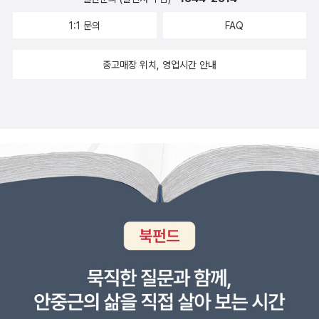
돌아보았다. 단계적으로 총체적으로 내 정신을 낭자하고 몇 동강을
낼 정도로 생의 고난만을 경험했지 않았나? 나는 그 시절들을 거치며
1:1 문의
FAQ
원래 망가져 버릴 정신적 상황으로 떠밀려 온 것이란 걸 알았다. 누군
중고매장 위치, 영업시간 안내
가가 의도적으로 안배한 것이 아니라면 하나님을 탓해야 할 문제겠지
만 감당과 해결은 내 몫이란 걸 안다. 유년시절과 어린시절 삶의 고난
과 짐 부터 감당해야 했고 학대와 방치와 굶주림 말고는 경험했다 할
만 것도 없다. 기껏해야 강릉에 살 때 겨울에 포대자루를 타고 비탈길
에서 놀던 몇 시간의 하루가 어린시절의 한가한 한 때이자 그 시절에
위안삼을 수 있는 유일한 기억이다. 이런 황폐한 심정만을 갖는 사람
들을 만들어 내지 않는 사회를 구성해 가는 것이 가장 좋은 강력 범죄
예방책이자 자살 예방책이란 걸 정부는 알아야만 한다. 보다 나은 사
회를 만들어 가는 가장 탁월한 방법은 모든 아이들에게 상처없는 유
년시절과 어린시절을 만들어 주는 것이 최우선이다. 이것을 정부의
기능으로는 한계가 있다고 말하는 사람들은 정부의 존재 이유를 모르
는 것이다. 국민 자신이 행복할 일은 국민 각자가 선택하겠지만 무엇
이 행복한건지도 느낄 수 없는 사람으로 자라도록 방치하며 그것은