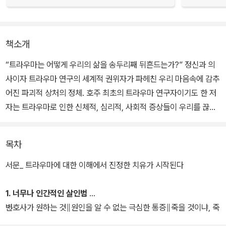
책소개
“트라우마는 어떻게 우리의 삶을 송두리째 뒤흔드는가?” 정신과 의
사이자 트라우마 연구의 세계적 권위자가 파헤친 우리 마음속에 감추
어진 파괴적 상처의 정체. 호주 최초의 트라우마 연구자이기도 한 저
자는 트라우마로 인한 신체적, 심리적, 사회적 증상들이 우리를 끊임
없이 공격하고 있다고 강조하며 다친 마음으로 인해 몸이 아프거나,
우울증, 자살충동 등에 시달리거나 누군가를 공격하는 일들이 생길
목차
수 있다고 이야기한다.
서문_ 트라우마에 대한 이해에서 진정한 치유가 시작된다
특히 각종 스트레스에 노출되어 있으면서도 정신적 상처에 무감각한
현대인들에게 트라우마에 대한 이해는 필수라고 환기시키며 “그 무
1. 너무나 인간적인 살인범
엇보다 삶에 크고 강렬한 영향을 미치는 트라우마를 끊임없이 세상
변호사가 원하는 것∥원인을 알 수 없는 극심한 통증∥죽을 것이냐, 죽
밖으로 불러내 뒤엉킨 마음의 고통을 풀어내야 한다”고 말한다.
일 것이냐∥사회가 원하는 도덕