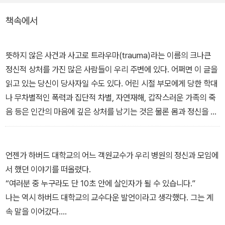
책속에서
저자가 만난 트라우마 피해자들은 거대한 산불로 생활 터전을 잃은
사람들부터 아버지에게 강간당한 경험이 있는 변호사, 어머니의 죽음
을 받아들이지 못해 뇌졸중에 걸린 여성까지 다양하다. 어린 시절 나
뜻하지 않은 사건과 사고로 트라우마(trauma)라는 이름의 크나큰
치의 광기에서 살아남은 저자는 의사이자 트라우마 피해자로서 트라
정신적 상처를 가진 많은 사람들이 우리 주변에 있다. 어쩌면 이 글을
우마로 고통받는 사람들의 상황을 누구보다 이해하고 깊이 공감한다.
읽고 있는 당신이 당사자일 수도 있다. 어린 시절 부모에게 당한 학대
그들의 상처를 살피고 치유에 힘써온 그는 책을 통해 트라우마의 아
나 무차별적인 폭력과 집단적 차별, 자연재해, 갑작스러운 가족의 죽
픔과 상담과정을 섬세하게 풀어내며 정신적 상처의 심각성과 인간이
음 등은 인간의 마음에 깊은 상처를 남기는 것은 물론 몸과 정신을 혼
가진 놀라운 회복력을 이야기한다.
란에 빠뜨린다.
그렇지만 많은 사람들이 트라우마의 상처를 드러내기는커녕 트라우
마의 존재 자체를 인식하지 못한 채 살아가고 있다. 몸속 깊숙이 봉인
언젠가 하버드 대학교의 어느 객원교수가 우리 병원의 정신과 모임에
되어 있던 트라우마는 평상시 모습을 드러내지 않고 의식 속에 숨어
서 했던 이야기를 떠올렸다.
있다가 특정한 사건을 계기로 자신의 존재를 알린다. 낮은 자존감부
“여러분 중 누구라도 단 10초 안에 살인자가 될 수 있습니다.”
터 우울증, 무기력감, 지나친 폭력성, 원인을 알 수 없는 통증과 불안,
나는 역시 하버드 대학교의 교수다운 발언이라고 생각했다. 그는 계
분노에 이르기까지 그 모습은 다양하다.(6쪽)
속 말을 이어갔다.