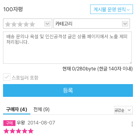
놓는다. 그러면서 독자에게 ‘나의 트라우마는 무엇인가’를 생각하게
100자평
게시물 운영 원칙
한다. 이 책은 누구도 피할 수 없었던 잔혹한 폭력에 상처받은 사람들,
카테고리
제대로 된 치료와 관심을 받지 못해 그 상처를 키운 사람들의 이야기
를 통해 다양한 트라우마 피해자들의 고통을 한 번 더 생각해보고 감
쌀 수 있는 기회를 제공한다. 뿐만 아니라 OECD 국가 가운데 자살률
1위, 자살 사망률 증가 속도 1위인 한국 사회에 강력한 메시지를 던진
다. 타인의 고통에 무관심한 사회 분위기, 정신적 상처쯤은 알아서 해
결하기를 강요하는 우리 문화 속에서 마음의 질병은 제대로 이해받지
현재
0
/280byte (한글 140자 이내)
못하고 이는 심각한 사회 문제로 나타나고 있다. 심리적 상처는 결코
스포일러 포함
저절로 해결되지 않는다고 이야기하는 이 책은 사람과 그 마음을 더
등록
욱 소중하게 여기고 서로의 다친 마음을 어루만질 수 있는 중요한 출
발점이 될 것이다. 마음의 장애에 대한 날카로운 진단과 분석! 정신적
구매자 (4)
전체 (9)
고통과 정면승부를 벌인 사람들의 이야기와 놀라운 치유 과정 담아
저자가 만난 트라우마 피해자들은 거대한 산불로 생활 터전을 잃은
우왕
2014-08-07
메뉴
사람들부터 아버지에게 강간당한 경험이 있는 변호사, 어머니의 죽음
을 받아들이지 못해 뇌졸중에 걸린 여성까지 다양하다. 어린 시절 나