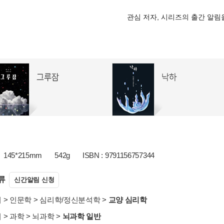
관심 저자, 시리즈의 출간 알
145*215mm
542g
ISBN : 9791156757344
류
신간알림 신청
서
>
인문학
>
심리학/정신분석학
>
교양 심리학
서
>
과학
>
뇌과학
>
뇌과학 일반