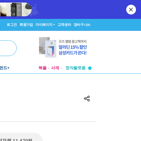
로그인
회원가입
마이페이지
고객센터
장바구니
(0)
투비컨티뉴드
펀드
북플
서재
창작플랫폼
투비컨티뉴드