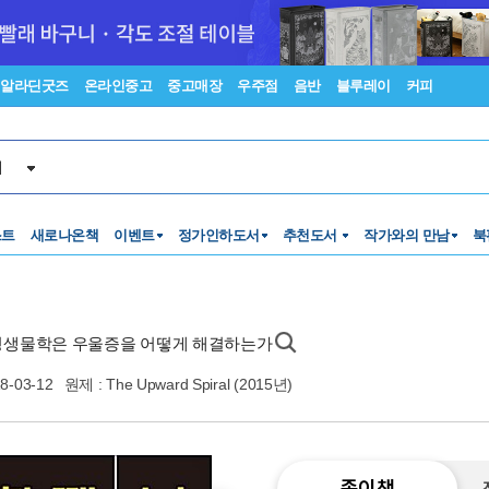
알라딘굿즈
온라인중고
중고매장
우주점
음반
블루레이
커피
서
스트
새로나온책
이벤트
정가인하도서
추천도서
작가와의 만남
북
신경생물학은 우울증을 어떻게 해결하는가
8-03-12
원제 : The Upward Spiral (2015년)
종이책