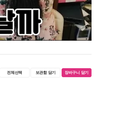
전체선택
보관함 담기
장바구니 담기