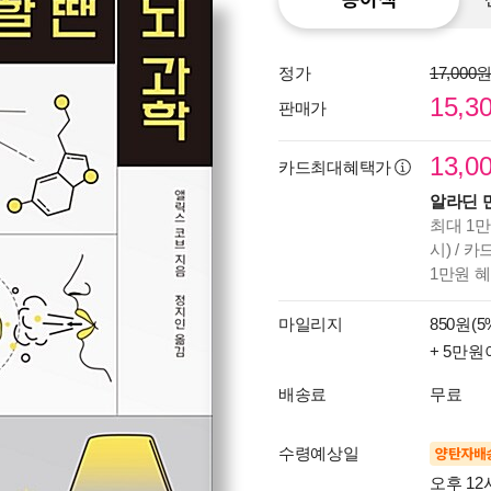
정가
17,000
15,3
판매가
13,0
카드최대혜택가
알라딘 
최대 1만
시) / 
1만원 
마일리지
850원(5
+ 5만원
배송료
무료
수령예상일
양탄자배
오후 12