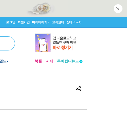
로그인
회원가입
마이페이지
고객센터
장바구니
(0)
투비컨티뉴드
펀드
북플
서재
창작플랫폼
투비컨티뉴드