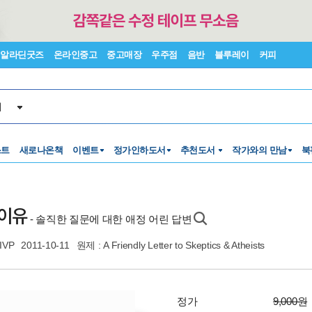
알라딘굿즈
온라인중고
중고매장
우주점
음반
블루레이
커피
서
스트
새로나온책
이벤트
정가인하도서
추천도서
작가와의 만남
북
 이유
- 솔직한 질문에 대한 애정 어린 답변
IVP
2011-10-11
원제 : A Friendly Letter to Skeptics & Atheists
정가
9,000원