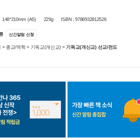
148*210mm (A5)
229g
ISBN : 9788932812526
류
신간알림 신청
서
>
종교/역학
>
기독교(개신교)
>
기독교(개신교) 선교/전도