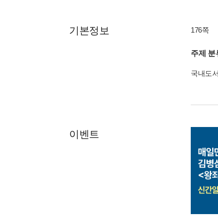
기본정보
176쪽
주제 분
국내도
이벤트