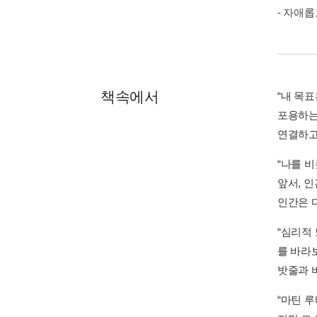
- 자애
책속에서
“내 목
포용하는
연결하고
“나를 
앞서, 
인간은 다
“심리적
를 바라
밧줄과 비
“마틴 