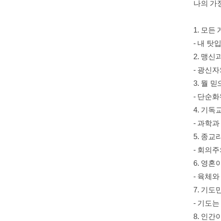
나의 가
1. 모든
- 내 탓
2. 맹
- 광신
3. 뭘 
- 단순
4. 기
- 과학과
5. 종교
- 회의주
6. 영
- 육체
7. 기
- 기도는
8. 인간