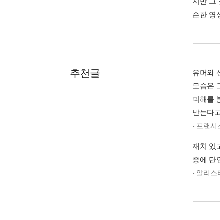
지만 그
손한 영
추천글
유머와 
모습은 
피해를 
만든다고
- 프랜시
재치 있
중에 단
- 알리스