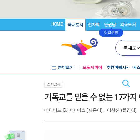
HOME
전자책
만권당
외국도서
국내도서
첫달무료
국내도
분야보기
오뒷세이아
추천마법사
베
소득공제
기독교를 믿을 수 없는 17가지
데이비드 G. 마이어스
(지은이),
이창신
(옮긴이)