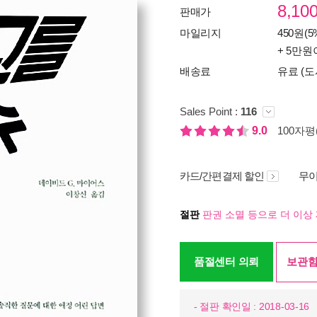
8,10
판매가
마일리지
450원(5
+ 5만원
배송료
유료 (도
Sales Point :
116
9.0
100자평(
카드/간편결제 할인
무이
절판
판권 소멸 등으로 더 이상 
품절센터 의뢰
보관함
- 절판 확인일 : 2018-03-16