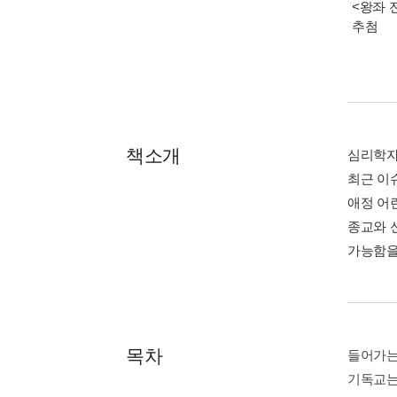
<왕좌 
추첨
책소개
심리학자
최근 이
애정 어
종교와 
가능함을
목차
들어가는
기독교는