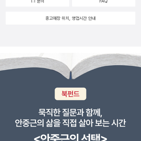
1:1 문의
FAQ
달하여 모든 의석을 잃고 원외정당으로 전락했다. 자라 바겐크네히
경제적 이해를 관리하고 공유하는 실질적 권한을 갖는 국제단체 내지
수 있는지 그 현실적인 대안을 자세히 제시하고 있다. 저자는 새로운
트가 2016년에 쓴 책이 있다. 책의 제목은 ‘Reichtum ohne Gier:
는 연합의 탄생이 시장근본주의로 불리워도 무방한 이 신자유주의를
경제 질서의 기본 방향은 금융 개혁과 소유권의 민주적 재구성으로
중고매장 위치, 영업시간 안내
Wie wir uns vor dem Kapitalismus retten’이다. 바로 『풍요의
구축하는데 도움이 되리라고 예측했던 것이 오늘날 현실로 드러났다
본다. 혁신에 절대적으로 필요한 재정 확보를 위해 금융부문의 개혁
조건』이다. 이 책은 2018년 제르미날 출판사에서 번역했고, 나는 이
고 저자는 평가합니다. 과거 자본주의의 여명기에는 평범한 접시닦이
은 필수적이다. 이를 위해서 저자는 지역에 기반을 둔 공동번영 은행
책의 존재를 작년에야 알게 됐다. 사실 이 책은 21세기 자본주의 경제
도 성공할 수 있는 기회가 있어야 한다는 관념을 넘어 실제로도 그러
들이 설립되거나 혹은 기존의 은행들의 그런 은행들로의 전환을 촉구
에 대한 비판서다. 현재 우리가 생활과 일상에서 숨쉬듯이 체감하고
한 배경과 공감대가 충분했지만 오늘의 상황은 ‘경제적 과두집단의
한다. 이를 위해서 지역공동체에 기반을 둔 민주주의를 회복해야 하
있는 자본주의에 대해 분석했다. 해당 비판이 흥미로운 것은 현재 21
지배체제’와 더불어 견고하게 유리 천장이 매우 두꺼워졌고 독일을
고 국가 정책의 방향을 바꾸는 것이 핵심과제라는 점을 독자들에게
세기 자본주의 경제를 앞으로 우리 사회가 극복해야 할 경제 봉건주
비롯한 수많은 경제가들의 혼인과 제휴, 그리고 그것들이 세습됨으로
설득하는 데 성공하고 있다. 이 책은 자본주의를 구할 것이 아니라 자
의로 규정한다는 것이다. 여기에 대한 분석에서 바겐크네히트는 일정
써 과연 이것을 달리 경제적 봉건주의라고 부르지 않으면 무엇이라고
본주의로부터 우리 스스로를 구하라고 독려한다. 조금씩 그리고 남김
부분 마르크스주의적 분석을 통해 현재의 시장체제가 소수의 독점 자
해석해야 될지에 그녀와 비슷한 감상을 갖게 되었습니다.이러한 전개
없이 자본주의 경제의 실상을 드러내 마침내 독자들을 확고한 이해와
본가들에 의해 굴러가고 있다는 사실을 상세히 설명하고 있다. 자본
과정은 “이미 19세기 3/3분기에 많은 분야의 대기업들이 계약의 자
판단에 이르게 한 다음 구체적이고 현실적인 대안을 제시하여 각 사
주의가 성과나 책임 그리고 경쟁에 토대를 둔다고 하지만, 현 21세기
유를 근거로 법적 지위를 갖는 카르텔을 결성”했다는 인식을 독자들
회가 새로운 단계로 발전하는 데 필요한 작은 디딤돌이 되고자 한다
상황은 그것이 실행되고 있지 못하다는 것이 그녀의 주장이다. 바겐
에게 강조하며 이를 통해 대기업들의 시장 지배권을 갖는 행태를 ‘강
는 점에서 비판에 머물고 마는 현학자들의 한계를 넘어서는 저서라고
크네히트는 자본주의 체제를 분석하면서 이런 얘기도 한다. “소수가
도 귀족’이라 비판합니다. 1920년대의 대공황을 거쳐 이후 거대한 전
말할 수 있다. 청년 실업이 증가하고 4차 산업혁명의 도래로 일자리
멋진 요트를 타고 세계의 바다를 항해하고 있는 반면, 다수는 겨우 생
쟁과 전후 복구 사업을 진행하면서 당시의 시장 전반에 대한 국가 개
가 위협받고 불안한 시점에 이 책은 인류의 역사를 통해 새로운 경제
계를 유지하기 위해 증대하는 압박을 견디면서 싸워야 한다는 사실을
입의 절실함은 공감대가 충분히 있었습니다. 그후 60~70년대를 거
질서의 방향설정에 도움을 주고자 하고 있으며, 동시에 정치경제학