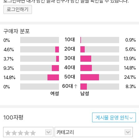
로그인하면 내가 남긴 글과 친구가 남긴 글을 확인할 수 있습니다.
는 국가의 부에 관심을 집중한 역사학파의 인식을 벗어나 '사회'와 '생
인 지적 노력의 결과라고 받아들이는 특허권마저 실은 소수 거대 콘
로그인하기
활수준의 향상'에 초점을 맞춘다는 점에서 역사학파와 구별된다. 바
체른의 시장 지배력을 지키는 수단으로 전락했다는 사실을 저자는 구
겐크네히트는 다른 하나의 전통, 즉 정치 경제학 비판의 지적 전통을
체적인 사례를 들어 설명한다. 바겐크네히트는 소수 거대 독점기업이
계승하고 있다. 자본주의 경제에서 자본이 지향하는 바는 좀 더 나은
구매자 분포
시장 권력을 장악하고 있지만 그들에게 성공을 안겨 준 기술들은 공
양질의 상품생산이 아니라 많은 양의 생산을 통한 이익의 극대화라는
10대
0.9%
0%
공 연구 기관이나 대학 연구소들에서 발전한 것이라는 사실을 분명하
사실을 확인하는 한편, 자유롭고 풍요로운 삶은 다른 사람들과의 연
20대
5.6%
4.6%
게 드러낸다. 예컨대 애플이 채택한 열두 개 핵심 기술이 모두 국가의
대를 통해서만 실현될 수 있다는 그녀의 생각은 사회적 관계를 주제
30대
13.9%
3.7%
재정 지원을 받아 개발된 기술들이다. 결국 납세자들이 재정을 댄 기
로 삼은 정치 경제학 비판을 출발점으로 삼은 것으로 볼 수 있다. 그럼
40대
술을 이용해 막대한 이익을 내는 기업들이 그 시민들의 이익에 반하
14.8%
9.3%
에도 그녀의 대안은 역사학파나 사회주의자들이 전통적으로 추구하
는 영업행위를 하고 있다고 지적하면서 저자는 국가 경제 개입의 방
50대
24.1%
14.8%
던 방법에 얽매이지 않는다. 그녀는 독일인으로서 독일의 지적 유산
향이 대단히 중요하다는 사실을 독자들에게 각인시키는 데 성공하고
60대
8.3%
0%
을 충실히 계승하고 있지만 동시에 두 전통 모두 비판적으로 적용하
여성
남성
있다. 개인의 혁신이 낳은 결과로 알려진 디지털 경제 부문에서 인프
고 있다는 점에서 대단히 현실적이다.
라를 구축하고 스타트업을 지원하는 국가의 역할은 오히려 증대하고
있다. 인공지능이나 3D 프린트가 제공하는 환상에 젖어 시장 지배 권
100자평
게시물 운영 원칙
력에게 우리의 미래를 맡기는 대신 국가 권력을 모두에게 유익한 진
정한 혁신을 이루는 데 사용해야 한다는 점을 저자는 새삼 일깨운다.
카테고리
바겐크네히트는 금융 부문의 개혁을 우선 과제로 삼아야 한다고 주창