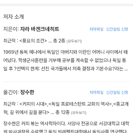
저자 소개
지은이:
자라 바겐크네히트
저자파일
신간알림 신청
최근작 :
<풍요의 조건>
… 총 2종
(모두보기)
1969년 동독 예나에서 독일인 아버지와 이란인 어머니 사이에서 태
어났다. 학생군사훈련을 거부해 공부를 계속할 수 없었으나 독일 통
일 후 ?선택의 한계: 선진 국가들에서 저축 결정과 기본수요?라는 논
문으로 국민경제학 박사학위를 취득했다. <풍요의 조건>을 비롯해
최근에 그녀와의 인터뷰를 정리한 <현재의 추세에 용감하게 맞서라>
옮긴이:
장수한
저자파일
신간알림 신청
(2017) 역시 슈피겔 베스트셀러에 올랐으며 그 밖에 <자본주의 대신
자유>(2013), <엉터리 방법들. 금융파탄과 세계경제>(2008) 등의
최근작 :
<커피의 시대>
,
<독일 프로테스탄트 교회의 역사>
,
<종교개
저서가 있다. 유럽 의회의 의원을 지냈으며 현재 독일 연방의회 의원
혁, 길 위에서 길을 묻다>
… 총 12종
(모두보기)
이자 좌파당의 원내 대표로서 당 안팎의 신망을 얻고 있다. 현장 정치
장수한은 커피 볶는 역사학자이다. 서양사 전공으로 서강대학교 대학
인이면서 꾸준히 저서를 내는 드문 정치인으로 세계인의 공존과 삶의
원 박사과정을 수료했고 독일 빌레펠트대학에서 독일사를 연구했다.