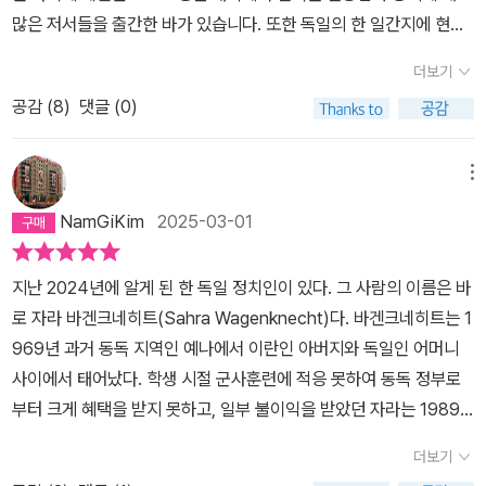
많은 저서들을 출간한 바가 있습니다. 또한 독일의 한 일간지에 현안
시 서로 다른 여러 단위의 각 지역공동체가 주민의 생산 활동을 격려
에 대해 칼럼을 꾸준히 기고하고 결국에는 의회 정치인으로 변모하고
하고 생활수준을 보장하는 민주적인 경제 주체가 될 때에만, 그리고
더보기
독일의 대표적인 좌파 정치인으로 자리 매김합니다. 이미 역자도 언
그렇게 된다면, 인류 공동의 번영은 이룰 수 없는 꿈이 아니라는 사실
공감 (
8
)
댓글 (0)
급하고 있듯이 그녀는 의회 일정에도 불구하고 그동안 꾸준히 여러
로 우리를 이끌어 간다. 민주주의의 실현은 이렇게 해서 저자와 독자
논저들과 연구를 게을리하지 않는 정치인으로 많은 존경을 받고 있습
공동의 과제가 된다. “정말 잘 쓴 책이다. 저자는 분명하게 사고하는
니다. 그러한 그녀의 정치적 인식과 학문적인 연구물로서 이 책이 갖
기술을 완벽하게 터득하고 있다.” - 남독일 신문 “이 책은 풍부한 아
메뉴
고 있는 위상도 크게 다르지 않다고 여겨집니다. 원제는 ‘Reichtum
이디어와 탄탄한 지식을 갖추었으며 또한 지극히 현실적이다. 저자에
NamGiKim
2025-03-01
ohne Gier : Wie wir uns vor dem Kapitalismus retten’이며, 영
게 의심을 품은 자유주의자들마저 진실을 깨닫게 하는데 성공했다.”
문으로 출간된 책의 제목은 ‘Wealth without Greed : how we sa
- 프랑크푸르트 알게마이네 차이퉁 “자본주의가 혁신에 없어서는 안
지난 2024년에 알게 된 한 독일 정치인이 있다. 그 사람의 이름은 바
ve ourselves from capitalism’입니다.이 책은 크게 자본주의의 문
될 필수요소라는 주장이 틀렸음을 그녀는 증명했다.” - 융에 벨트 바
로 자라 바겐크네히트(Sahra Wagenknecht)다. 바겐크네히트는 1
제점을 열거하고 비판한 1부의 총 5장과 이후 자본주의 시스템의 대
겐크네히트의 󰡔풍요의 조건. 자본주의로부터 우리를 구하는 법󰡕은
969년 과거 동독 지역인 예나에서 이란인 아버지와 독일인 어머니
안과 사회적 인간의 삶의 본질을 다시 찾기 위한 노력을 쓴 2부 총 4
독일의 지성지 󰡔슈피겔Spiegel󰡕의 장기 베스트셀러일 뿐 만 아니라
사이에서 태어났다. 학생 시절 군사훈련에 적응 못하여 동독 정부로
장의 형태로 구성되어 있습니다. 우선 저자인 자라 바겐크네히트가
세계에서 폭 넓게 독자들을 만나고 있다. 저명한 교수의 저작이 아니
부터 크게 혜택을 받지 못하고, 일부 불이익을 받았던 자라는 1989
이 책을 통해 밝히고자 하는 점은 바로 “자본주의 경제의 자유는 국가
라 좌파 정치인의 저서가 어떻게 이런 반응을 얻고 있는가? 이 책의
년 봄 “막 다른 길목에 내몰린 사회주의를 재구성하고 기회주의자들
를 완전히 경제 외부에 세워 두는 데 있는 것이 결코 아니다”라는 전
가장 커다란 장점은 통찰력 있는 관찰을 통해 자본주의 경제와 사회
더보기
에게 대항하기 위해 동독 공산당에 가입했다.”고 한다. 그녀가 공산당
환의 테제입니다. 이를 주요한 원칙으로 특히 오늘날의 자본주의는
의 핵심 작동 원리와 현실을 유리처럼 투명하게 드러내 누구나 쉽게