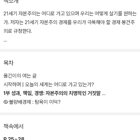
책소개
21세기 자본주의는 어디로 가고 있으며 우리는 어떻게 살기를 원하는
가. 저자는 21세기 자본주의 경제를 우리가 극복해야 할 경제 봉건주
의로 규정한다.
소수 시장 지배 세력이 무제한의 탐욕을 채우면서 아무런 책임을 지
지는 않는 오늘의 경제는 성과·책임·경쟁에 토대를 둔 진정한 시장경
목차
제와 거리가 멀다는 점에서, 그리고 20세기 후반 수십 년 동안 젊은
이들을 자극했던 접시닦이 신화가 실종되고 중산층이 사라진 반면,
옮긴이의 여는 글
혁신과 경쟁의 결과가 아니라 혈연과 유산에 바탕을 둔 금벌金閥이
시작하며 | 오늘의 세계는 어디로 가고 있는가?
시장을 완벽하게 장악해 그 권력을 후손에게 물려준다는 점에서 21세
1부 성과, 책임, 경쟁: 자본주의의 치명적인 거짓말
기 자본주의는 경제 봉건주의이다.
① 불량배경제 : 탐욕이 미덕?
지금의 경제는 심지어 계층상승의 기회가 될 교육에서조차 그대로 재
책속에서
현되면서 젊은이들의 미래를 위협하고 있으며, 흔히 창의적인 지적
노력의 결과라고 받아들이는 특허권마저 실은 소수 거대 콘체른의 시
P.25~28