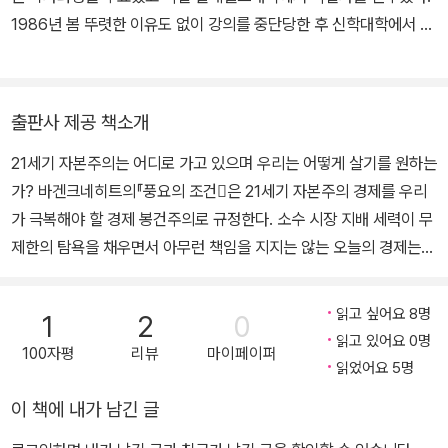
향상 그리고 지구의 지속가능성을 위해 용감하게 발언하고 실천하는
1986년 봄 뚜렷한 이유도 없이 강의를 중단당한 후 신학대학에서 교
비판적 지식인이다. 바겐크네히트는 태생적으로 군사주의와 전쟁, 나
회사 담당 교수로 일했다. 첫 저서로 ≪역사에세이≫(동녘, 1992)를
아가 전체주의에 반대했고 동독 체제로부터 아무런 보호를 받지 못한
출간해 많은 독자의 사랑을 받았고 교회사 관련 저서로 ≪독일 프로
사람이었으나 동독의 현실과 자신이 이해한 사회주의 철학을 냉철하
테스탄트교회의 역사≫(한울, 2016)와 ≪종교개혁, 길 위에서 길을
게 구별해 1989년 봄, "막다른 길목에 내몰린 사회주의를 재구성하
출판사 제공 책소개
묻다≫(한울, 2016)를 썼다. ≪산업과 제국≫(에릭 J. 홉스봄), ≪여
고 기회주의자들에게 대항하기 위해 동독 공산당에 가입했다." 사회
21세기 자본주의는 어디로 가고 있으며 우리는 어떻게 살기를 원하는
성, 이중의 굴레≫(토니 클리프), ≪풍요의 조건≫(자라 바겐크네히
적 약자에 대한 휴머니즘적 관심이 그녀를 좌파 정치인이 되게 했다.
가? 바겐크네히트의『풍요의 조건󰡕은 21세기 자본주의 경제를 우리
트) 등을 번역했다. 20여 년 전부터 직접 커피를 볶아 마시기 시작한
바겐크네히트는 독일의 분단과 통일을 거치는 격변의 시대에 동시대
가 극복해야 할 경제 봉건주의로 규정한다. 소수 시장 지배 세력이 무
저자에게 커피는 인간과 사회 그리고 세계를 보는 창이나 다름없는
인으로서 누구보다도 민감하게 그 변화를 받아들이고 자신의 고유한
제한의 탐욕을 채우면서 아무런 책임을 지지는 않는 오늘의 경제는
특별한 사물이었다. 저자는 자연스럽게 커피의 역사에 관심을 두었고
방법으로 대응하면서 정치인으로 성장했다. 바겐크네히트가 물려받
성과·책임·경쟁에 토대를 둔 진정한 시장경제와 거리가 멀다는 점에
그 준비작업으로 ≪유럽커피문화기행≫(한울, 2008)과 커피실용서
은 지적 유산은 크게 보면 두 가지이다. 그 하나는 독일의 역사적 상황
서, 그리고 20세기 후반 수십 년 동안 젊은이들을 자극했던 접시닦이
인 ≪인디커피교과서≫(백년후, 2012)를 집필했다. 이 책 ≪커피의
에 적합한 경제 정책을 추구한 독일 역사학파의 전통이다. 모든 나라
읽고 싶어요 8명
1
2
0
신화가 실종되고 중산층이 사라진 반면, 혁신과 경쟁의 결과가 아니
시대≫는 저자가 그 동안 쌓은 역량과 노력을 모두 쏟아 5백년에 걸
읽고 있어요 0명
에 획일적으로 똑 같은 경제정책을 적용하여 각 국민국가의 특수성과
100자평
리뷰
마이페이퍼
라 혈연과 유산에 바탕을 둔 금벌金閥이 시장을 완벽하게 장악해 그
친 커피의 역사를 새롭게 직조해낸다.
읽었어요 5명
자율성을 파괴한다면 그것은 인류가 이룩한 경제성과를 초국적 콘체
권력을 후손에게 물려준다는 점에서 21세기 자본주의는 경제 봉건주
른과 금융자본에 통째로 내주는 꼴이라는 그녀의 판단은 그리스 금융
이 책에 내가 남긴 글
의이다. 지금의 경제는 심지어 계층상승의 기회가 될 교육에서조차
위기의 원인 진단과 해법에서 선명하게 드러나고 있다. 그러나 그녀
그대로 재현되면서 젊은이들의 미래를 위협하고 있으며, 흔히 창의적