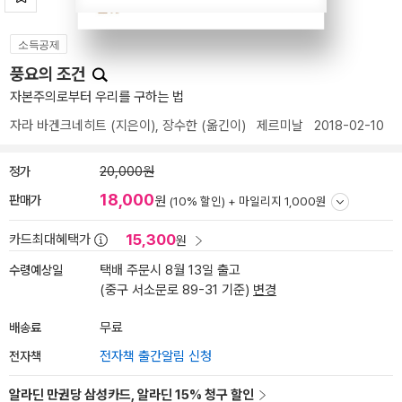
소득공제
풍요의 조건
자본주의로부터 우리를 구하는 법
자라 바겐크네히트
(지은이),
장수한
(옮긴이)
제르미날
2018-02-10
정가
20,000원
18,000
판매가
원
(10% 할인) +
마일리지 1,000원
15,300
카드최대혜택가
원
수령예상일
택배 주문시 8월 13일 출고
(중구 서소문로 89-31 기준)
변경
배송료
무료
전자책
전자책 출간알림 신청
알라딘 만권당 삼성카드, 알라딘 15% 청구 할인