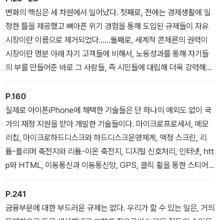
장 지배력을 지키는 수단으로 전락했다는 사실을 저자는 구체적인 사
변화의 핵심은 세 차원에서 일어났다. 첫째로, 전에는 경제생활에 일
례를 들어 설명한다.
정한 틀을 제공했고 뼈아픈 위기 경험을 통해 도입된 규제들이 자유
시장이란 이름으로 제거되었다......둘째로, 세계적 콘체른의 권력이
이 책은 자본주의 경제와 우리의 삶이라는 주제는 다루기 쉬운 주제
시장이란 명분 아래 자기 고객들에 비해서, 노동성과를 통해 자기들
가 아닌데도 그것을 아주 쉽고 명쾌하게 서술해 독자들의 이해와 판
의 부를 만들어준 바로 그 사람들, 즉 시민들에 대립해 더욱 강력해졌
단에 도움을 주고 있으며 동시에 구체적인 대안을 제시해 토론의 자
다. 노동자들을 이유 없이 해고하지 못하도록 보호해 주던 관련 법규
료로 삼게 하는 데 성공했다.
들을 갑자기 “노동시장의 경직성”으로 매도하더니 폐기하고 말았
P.160
다......사회적 급여 역시 기업이 과도하게 지급하는 비용에 지나지 않
실제로 아이폰iPhone에 채택한 기술들은 단 하나의 예외도 없이 국
는다는 주장을 내세워 최소한으로 축소해버렸다.......세 번째 차원은
가의 재정 지원을 받아 개발한 기술들이다. 마이크로프로세서, 메모
공익 기관들과 공적 통제를 받던 부문들이 개인 이익사냥꾼들의 새로
리칩, 마이크로하드디스크와 하드디스크운영체계, 액정 스크린, 리
운 놀이터로 바뀌었다. 이 과정은 주택시장, 우편, 전화, 에너지공급
튬-폴리머 축전지와 리튬-이온 축전지, 디지털 신호처리, 인터넷, htt
그리고 철도에서 시작돼.......수도, 근거리 교통, 쓰레기 처리로 나갔
p와 HTML, 이동통신과 이동통신망, GPS, 클릭 휠을 통한 스티어
고 마침내 학교, 대학, 노약자보호시설 및 병원을 포함하게 되었다.
링, 멀티터치 스크린, 음성인식 SIRI 등 모든 핵심 기술들은 공적 자
금으로 국가의 책임 아래 발전했다.
P.241
금융부문에 대한 부드러운 규제는 없다. 우리가 할 수 있는 일은, 거의