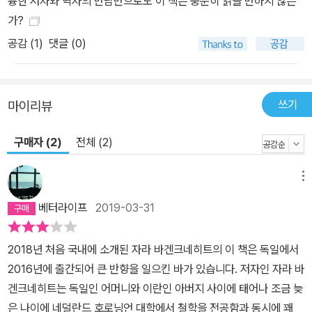
륭한 저자와 역자의 만남만으로도 이 책은 충분히 읽을 만하지 않은
이 어떻게 정착하게 되었는지 그 역사를 차근히 되돌아봄으로써 그녀
가?
는 너무나 확고해서 도무지 움직일 수 없다고 생각하기 쉬운 오늘날
공감 (
1
)
댓글 (0)
의 소유권 관념이 실은 역사의 산물이므로 변혁 가능한 대상일 따름
이라는 이해로 안내해 간다. 저자는 우리가 소유권의 재구성에 성공
한다면 자본주의가 이룩한 풍요를 모든 인류가 함께 누리게 될 것으
쓰기
마이리뷰
로 전망한다. 나아가 저자는 자본주의적 탐욕을 제압할 실제적인 새
로운 소유 형태들을 제안한다. 아무런 성과도 내지 않고 책임도 지지
구매자 (2)
전체 (2)
않으면서 소유주들이 대부분의 이익을 가져가는 오늘의 주식회사 대
신, 개인이 전적인 책임을 지는 개인회사, 회사 지분을 다른 사람에게
메뉴
팔수 없고 다른 사람이 탈취할 수도 없는 직원들의 회사, 지자체와 같
베터라이프
2019-03-31
은 공공 기관이 운영하는 지역공동체회사, 그리고 모든 사람들의 복
지에 이바지하는 공동번영회사 등이 그 대안들이다. 바겐크네히트는
2018년 처음 국내에 소개된 자라 바겐크네히트의 이 책은 독일에서
자본주의 세계 경제가 이룩한 풍요를 모든 사람이 함께 누리게 하는
2016년에 출간되어 큰 반향을 일으킨 바가 있습니다. 저자인 자라 바
것은 결국 정치의 몫이라는 사실을 직시하면서, 민주주의의 실현이
겐크네히트는 독일인 어머니와 이란인 아버지 사이에 태어나 조금 늦
더 이상 미룰 수 없는 절박한 과제임을 되새긴다. 그리스의 데모스라
은 나이에 네덜란드 호로닝언 대학에서 철학을 전공함과 동시에 꽤
는 작은 지역공동체가 민주주의의 기반이었듯이 오늘의 세계 경제 역