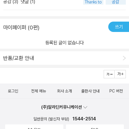
공감 (
3
)
댓글 (1)
에 가입했을 시기 동독의 호네커 정권은 무너졌고, 서독이 동독을 흡
진정한 자본주의가 아니다는 점을 여러 인용과 주장을 통해 밝혀 나
이해하게 만든다는 점이다. 저자는 스미스, 마르크스, 케인스, 폴라니,
수통일했다. 그 당시 바겐크네히트는 1989년 베를린 장벽 붕괴외 독
가고 있습니다. 우리가 밀턴 프리드먼의 입을 통해 알고 있는 ‘시장 대
그리고 피케티 등 수많은 경제학자의 저서들과 훌륭한 고전들을 인용
일 통일을 반동으로 규정했다고 한다. 통일 이후 그녀는 예나 대학과
국가’의 대결 구도는 자본주의를 이해하는 데 매우 부족한 인식이며,
하고 있을 뿐 아니라 그리스와 로마는 물론이고 중국, 한국 등 동아시
쓰기
마이페이퍼 (0편)
홈볼트 대학에서 철학과 독일 근대문학을 공부했으며, 1996년 9월
특히 “그동안의 우리가 익히 알고 있는 자본주의는 탈규제와 시장 만
아를 포함하여 인류 역사를 되돌아봄으로써 자신의 인식과 대안이 인
네덜란드의 흐로닝언 대학 철학과에 등록하여 석사학위를 받았다. 이
능주의로 위세를 떨쳐 소수의 이익에만 봉사했다”고 강도높게 비판
류의 위대한 지적 전통을 계승하고 있음을 보여 준다. 예컨대, 소유권
등록된 글이 없습니다
후 2005년부터 국민경제학 분야에서 박사학위논문을 시작하여 201
하고 있습니다. 이와 관련해서는 2부에서 논의하고 있는 것처럼 이를
을 다시 생각해 보자고 제안하면서 저자는 먼저 아리스토텔레스로부
2년 8월 그녀는 자신의 연구 결과를 독일의 로자룩셈부르크 재단의
간략하게 ‘경제 봉건주의’라고 그녀는 설명합니다. 이 경제 봉건주의
터 시작해 존 로크 그리고 루소의 소유권 사상 등이 나타난 역사적 배
반품/교환 안내
연구 교수이자 켐니츠 대학의 미시경제학 교수인 프리츠 헬메닥에게
는 그 애덤 스미스 조차도 두려워했던 시장 독점체제와 동일한 시장
경을 밝히고 자신의 시각에서 재평가함으로써 소유권을 재구성하는
제출해 좋은 평가와 함께 박사 학위를 취득했다. 자라 바겐크네히트
지배 체제적 대기업들과 이들의 대부분이 자기 자신의 혈통에게 기업
것이 지극히 자연스럽고 우리가 이룩해야 할 과제임을 독자들이 받아
는 이와 더불어 독일 통일 이후에도 좌파로서 정치활동을 이어갔고,
을 되물림시켜, 오래전에 자본주의의 이점이라고 여겨졌던, 많은 시
들이게 만든다. 이 책의 다른 장점은 무엇보다 구체적이고 현실적인
2015년 이후부터는 좌파당의 원내대표로 활동했다. 2022년 러시
민들의 계층 상승의 기회, 전문 기술직의 마땅한 사회경제적 대우, 자
대안을 제시하고 있다는 점이다. 저자는 “성과, 경쟁, 책임” 이란 자본
로그인
전체 메뉴
회사 소개
출판사 안내
PC 버전
아-우크라이나 전쟁 이후 좌파당 내에서 우크라이나 지원을 가지고
본 수입과 노동 수입의 건전한 균형 등이 앞선 시장 지배권을 갖고 있
주의 깃발에만 나부낄 뿐 21세기 자본주의는 진정한 시장 경제가 아
갈등하다 2024년 바겐크네히트 동맹을 만들어 현재까지 정치인으
는 많은 대기업들과 부유층에 의해 꽤 배타적인 상황에 놓여있다고
니라 소수 금벌(金閥)이 성과도 없이 책임도 지지 않으면서 대부분
(주)알라딘커뮤니케이션
로 활동하고 있다. 2024년에 구 동독 지역에서 적잖은 지지율(10~1
분석하고 있습니다.사실 자본주의에서 자본이 스스로 축적되는 경향
의 수익을 거둬가고 혁신과 경쟁 대신 그 권력을 후손에게 물려준다
5%)을 얻는 것처럼 보였으나, 2025년 안타깝게도 독일 연방의회 선
1544-2514
이 있다는 것을 차치하더라도 오늘날 신자유주의를 있게한 산파와도
일반문의 (발신자 부담)
는 점에서 경제 봉건주의라고 질타하는 데 그치지 않고 어떻게 해야
거에서 총선결과 4.97%를 득표하고 0.03% 차이로 봉쇄조항에 미
같은 하이에크가 전반적인 국가들의 권력 상태가 아니라 이 윗줄에
자본주의 사회에 들어와 처음으로 인류가 이룩한 풍요를 함께 누릴