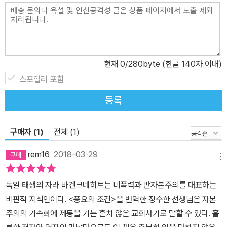
한다. 1321년 카탈루냐에서는 파산한 은행가를 참수형에 처하게 한
법이 제정되었다는 역사적 사실을 들추어내, 오늘의 금융 자본은 어
떤 실패에도 책임지지 않을 뿐 아니라 오히려 국민의 세금으로 국가
가 그 손실을 보전해주는 것과 대조시킴으로써 오늘의 관행이 얼마나
현재
0
/280byte (한글 140자 이내)
터무니없는 것인가를 확인시킨다. 돈은 공공재라는 인식에서 출발해
스포일러 포함
금융자본의 무책임한 이윤 증대에 종지부를 찍고, 지역 민주주의에
토대를 둔 새로운 금융 경제의 건설을 제안하면서 그녀는 경제 사정
등록
이 전혀 다른 여러 나라에 획일적으로 유로화를 강제하는 오늘의 유
로 체제를 비판한다. 한 국가 안에서도 민주주의가 더 잘 작동하려면
구매자 (1)
전체 (1)
작은 지역공동체 주민들이 주체적으로 의사를 결정하고 그것이 국내
정치에 반영되어야 하듯이 유럽연합 내 혹은 세계 여러 지역 경제 단
rem16
2018-03-29
메뉴
위들의 서로 다른 상황이 반드시 고려될 때에만 국제적 연대와 협력
은 본래의 이상을 실현할 수 있을 것으로 전망한다. 바겐크네히트는
독일 태생의 자라 바겐크네히트는 비폭력과 반자본주의를 대표하는
오늘의 자본주의를 변혁하기 위해서 많은 사람이 당연하게 받아들이
비판적 지식인이다. <풍요의 조건>을 번역한 장수한 선생님은 자본
는 ‘소유권’ 자체를 다시 생각해 보자고 제안한다. 아리스토텔레스로
주의의 가속화에 제동을 거는 흔치 않은 교회사가로 말할 수 있다. 훌
부터 시작해 존 로크 그리고 최근에 이르기까지 오늘의 소유권 사상