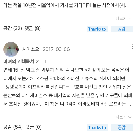
톱자국이다. 고양잇과 동물을 평소 발톱을 오므려 숨기고 다닌다. 그
라는 책을 10년전 서울역에서 기차를 기다리며 들른 서점에서(서점
민들의 모습은 생태계의 일부로 녹아든 삶이 어떤 것 인가를 체감하
러다가 사냥감에 발톱을 박아 넣을 때나, 나무와 바위절벽처럼 가파
이름이 기억이 안난다) 우연히 발견하고 단숨에 끝까지 읽었었다. 영
게 한다. 단순한 미신으로 치부될 법한 행위 들에도 모두 의미가 있슴
더보기
른 곳을 오를 때만 갈고기 같은 발톱을 좍 펼친다. 필요한 때만 꺼내
화보다 극적이고 소설보다 경이로운 불멸의 대서사시. 책 뒷표지 소
을, 그 하나하나가 자연에 대한 존중을 담고 있슴과 더불어 말이다. 그
쓰기 때문에 발자국에 발톱자국이 찍히지 않는다. 반면 개과 동물은
공감 (
32
)
댓글 (8)
개글 그대로였다. 최고였다.시베리아 우수리지역의 블러디 메리라 불
렇지만 천지불인(자연은 인자하지 않다)이라는 말처럼 약육강식의
발톱을 오므리고 펼 수 있는 기능이 없다. 그래서 발자국마다 늘 발톱
리는 시베리아 호랑이 3대에 걸친 삶과 죽음에 대한 이야기로 인간에
세계와 근친상간(서식지의 축소로 어쩔 수 없는 현상인 듯 하다) 그리
자국이 찍힌다. 둘째, 발볼의 크기와 모양이다. 같은 크기의 발자국이
의해 멸종위기에 처한 시베리아 호랑이들의 처절한 삶.왕대: 우수리
시이소오
2017-03-06
메뉴
고 총을 가진 밀렵꾼들에게 희생 당하는 호랑이들의 모습 은 자연의
라도 고양잇과 동물의 발볼이 훨씬 크다. 보통 사람들은 도사처럼 큰
지역에서 가장 크고 힘센 으뜸 수호랑이역대 왕대: 꾸찌 마파 --> 꼬
삶이 그렇게 아름답지 만은 않다는 것을 느끼게 한다. 작가분이 그렇
마녀의 연쇄독서 2
개의 발자국을 그 크기만 보고 호랑이 발자국으로 착각하곤 한다. 개
리 --> 하쟈인블러디메리(암호랑이)+하쟈인(수호랑이) ==> 천지백
게 힘들게 카메라에 담았던 호랑이 일가족의 마지막이 대부분 비극적
연쇄 15. 잘 먹고 잘 싸우기 게리 폴 나브한 <지상의 모든 음식은 어
의 발가락은 길고 넓게 퍼져 있어서 전체적으로 발자국이 커 보이기
(수), 설백(암), 월백(암) 세마리 호랑이 태어남천지백: 태어난지 2년
이었다는 사실은 어쩌면 지금 시베리아 호랑이가 처한 현실의 방증
디에서 오는가> <스핀 닥터>의 조너선 매슈스의 취재에 의하면
때문이다. 그러나 자세히 비교해 보면 같은 크기의 발자국이라도 발
뒤 밀렵용 와이어줄에 목걸려 죽음설백: 아버지 하쟈인과의 사이에서
그 자체 인지도 모르겠다. 문명의 충돌은 비극이라는 혹자는 말씀하
“생명공학이 아프리카를 살린다”는 구호를 내걸고 벌인 시위가 실은
볼의 크기는 다 자란 도사견보다 새끼호랑이가 월등히 크다. 그리고
두마리 새끼(수, 암) ==> 굶주림에 오빠인 수호랑이가 동생 암호랑이
시지만 사라져가는 것에 대한 안타까움과 애정은 모름지기 가지는 게
몬산토와 다우케미컬스 등 대기업의 지원을 받은 우익 기구들에 의해
고양잇과 동물의 발볼은 사다리꼴인데 비해 개과 동물의 발볼은 삼각
를 잡아먹음, 오빠는 로드킬로 죽음월백: 누군지 모르는 수호랑이와
생태계의 최상위 포식자인 인간이 가져야 하는 미덕이 아닌가 한다.
서 조작된 것이었다. 이 책은 니콜라이 이바노비치 바빌로프라는 과
형이다. - 102쪽셋째, 발자국의 가로 세로 비율이다. 고양잇과 동물
두마리 새끼설백의 아들이 로드킬로 죽는 것으로 이야기는 끝난다.나
우수리 지역에 살아가면서도 필요 이상의 것은 취하지 않는 지역 주
학자의 생애와 그처럼 종자를 지키기 위해 고군분투한 사람들의 삶을
의 발자국은 길이와 너비가 비슷한 원형이지만, 개과 동물의 발자국
는 설백과, 월백의 뒷 이야기 너무나 궁금했다. 그리고, 정말 알고싶
더보기
민들의 삶의 방식은 시사하는 바가 크다.환경 보호가 전 세계적인 테
추적한다. 더 많은 감자를 생산할 씨감자를 얻기 위해 굶어 죽으면서
은 길이가 너비보다 긴 타원형이다. 여우의 발자국이 제일 길고 그 다
다. 시베리아 호랑이들의 운명을...이 책에 의하면 시베리아 호랑이가
공감 (
54
)
댓글 (0)
마지만 우리 인간 또한 생태계의 일부임을 이토록 절실하게 느끼게
도 감자에 손을 대지 않았던 연구자들. 책에 의하면 종자를 지키려다
음은 늑대, 그 다음은 개의 순서다. 호랑이의 뒷발자국도 길이가 너비
350 여마리 밖에 남아있지 않다고 한다. 간절히 기원한다. 인간들이
하는 책은 처음이다. 막연히 궁금했던 연해주의 자연과 동식물 그들