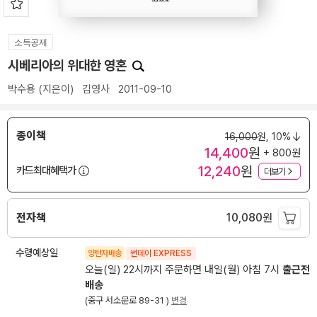
소득공제
시베리아의 위대한 영혼
박수용
(지은이)
김영사
2011-09-10
종이책
16,000
원,
10%
14,400
원
+ 800원
12,240
원
카드최대혜택가
더보기
전자책
10,080
원
수령예상일
양탄자배송
썬데이 EXPRESS
오늘(일) 22시까지 주문하면 내일(월) 아침 7시
출근전
배송
(중구 서소문로 89-31 )
변경