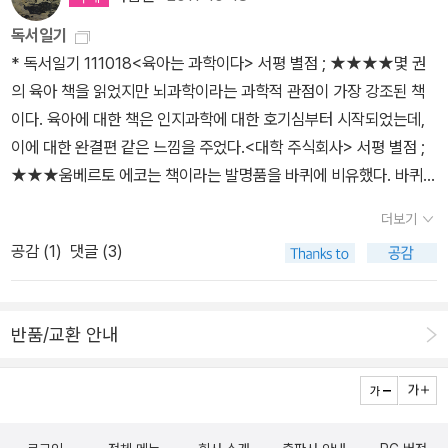
아시아, 인도, 서아시아, 아프리카, 라틴아메리카, 오세아니아를 두루
흔들리며 눈송이가 휘날리면 산들바람이고, 마른 나뭇잎뿐 이나라 작
인(邪學罪人) 즉 천주교도였기에 흑산으로 유배를 가서 <자산어보
섭렵한 보기 드문 세계사 책이라고 한다. ‘서양중심주의’를 비판하면
독서일기
은 가지까지 흔들리고 바닥에 내린 눈송이가 다시 날아오르면 건들바
>를 쓰기까지의 이야기들이 주를 이루지만, 이 소설은 종교인 이야기
서도 정작 우리 자신이 세계사 교과서조차 바로잡지 못한 현실에 일
* 독서일기 111018<육아는 과학이다> 서평 별점 ; ★★★★몇 권
람이다. 작은 나무 전체가 흔들리며 그 우듬지에 쌓인 눈더미가 날아
도 아니고, 유학자 이야기도 아니다. 그냥 연약하고 누추한, 정약전 주
침을 가하는 책이랄까. 나부터 바로 읽어야 할 책. 친일, 독재를 미화
의 육아 책을 읽었지만 뇌과학이라는 과학적 관점이 가장 강조된 책
가면 들바람이고, 큰 가지가 흔들리며 숲이 전깃줄처럼 울면 된바람
변 인물들 모두의 삶과 고통에 대한 이야기다.'진작에 사두었지만 사
하는 교과서 때문에 400여개의 시민사회단체가 모여 ‘친일, 독재 미
이다. 육아에 대한 책은 인지과학에 대한 호기심부터 시작되었는데,
이다. 큰 나무 전체가 흔들리고 눈이 수평으로 내리면 센바람이고, 가
실 아직 읽진 못했으니 이달에 시간을 내볼 수도 있겠다. 작가가 참고
화와 교과서 개악을 저지하는 역사정의실천연대’를 꾸렸다니, 아직
이에 대한 완결편 같은 느낌을 주었다.<대학 주식회사> 서평 별점 ;
느다란 가지들이 부러져 날아가고 바닥에서 눈가루가 온통 날아올라
한 책들에서 이태원의 <현산어보를 찾아서1-5>(청어람미디어)까지
이 땅에 희망은 있나보다. 연쇄 23. 읽은 대로 살기 위하여, 하워드
★★★움베르토 에코는 책이라는 발명품을 바퀴에 비유했다. 바퀴는
시계가 짧아지면 큰바람이다.- 204쪽 큰 가지가 부러져 날아가고 바
도 다 구해놓은 참이다. 시간만 준비되면 되겠다!'전집'으로 가장 반가
진, <미국 민중사1,2> 미국 역사를 서술하는 내 관점은 다르다. 국
대체될 수 없고 따라서 소멸되지 않을 것이라고 했는데, 책도 이와 같
다에서 용오름이 일어나면 큰셈바람이고, 나무가 뿌리째 뽑히고 숲이
운 책은 전체 15권 가운데 1차분으로 다섯 권이 나온<밀란 쿤데라 전
더보기
가들의 기억을 우리 자신의 것으로 받아들여서는 안 된다. 국가는 공
다고 했다. 내 생각에 이와 같은 것이 농업도 있다. 지식산업 사회이지
뒤집히면 노대바람이다. - 206쪽강력한 무기를 가진 육식동물들이
집>(민음사)인데, 알라딘에는 아직 이미지가 뜨지 않는다. 다시 번역
공감 (
1
)
댓글 (3)
동체가 아니며 그런 적도 없었다. 어떤 나라의 역사가 한 가족의 역사
만 농업이 채집으로 돌아가지 않는 것과 같다. 또 다른 두 가지의 예를
사회적 자제력을 발휘하는 까닭은 무엇일까? 만약 자제력을 발휘하
된 몇몇 작품들과 함께 새로운 에세이집 <어느 만남>이 가장 기대가
처럼 보이더라도 사실 정복자와 피정복자, 주인과 노예, 자본가와 노
들 수가 있는데, 진화라는 개념과 자본주의라는 개념이다. ‘대학’이라
지 않고 사사건건 싸워 우열을 가린다면, 그 강력한 힘과 무기로 인해
된다.2. 역사김기덕 교수가 고른 역사서는 김영철의 <영어, 조선을
동자, 인종 및 성별상의 지배자와 피지배자 사이에서 이해관계의 격
는 것이 자본주의, 상업주의와의 결탁을 글쓴이 제니퍼 워시번이 제
그 종은 멸종할 것이기 때문이다. 그래서 강한 동물일수록 사회적 자
깨우다>(일리, 2011)이다. 영어 수용사를 다룬 책인데, '이 책은 영어
반품/교환 안내
렬한 갈등을 감추고 있다. 그리고 이런 세계에서 가해자의 편에 서지
시한 방식으로는 해결되지 않으리라 추정한다.<시베리아의 위대한
제력이 발달하고, 사회적 자제력이 강할수록 다른 강자와도 일정한
가 조선에 처음 들어온 이후, 구한말과 일제시기를 거치면서 나타난
않는 것이 생각 있는 사람이 할 일이다. 하워드 진. 언젠가 전작을 하
영혼> 서평 별점 ; ★★★★★‘호랑이’라는 이름만으로도 설레인다.
물리적, 심리적 거리를 둔다. 일종의 핵균형을 이루는 것이다. 야행호
다양한 관련 사례를 통해 한국 근현대의 풍경과 역사상을 제시한다.
고 말리라. 연쇄 24. 더 나은 삶을 꿈꾸며, 토머스 게이건, <미국에
이 설레임은 신비감 때문일 것이다. 누군가는 달 탐사가 달의 신비감
랑이들이 서로에게, 그리고 인간에게 일정한 거리를 두는 것은 이런
(...) 조선의 영어 도입과 관련해서는 교육사 차원에서 몇 편의 논문이
서 태어난 게 잘못이야> 토머스 게이건은 유럽 국가 중 특히 독일을
을 없앴다고 했는데, 나에는 오히려 달 탐사가 달의 신비감을 더했다.
이유에서다. 그러나 야생호랑이에게 사회적 자제력이 있다 하여 사육
이미 있었다. 그러나 이 책은 최근 디지털 DB로 구축된 원전 자료들