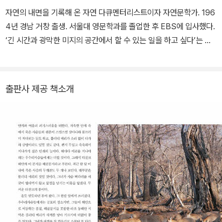
자연의 내면을 기록해 온 자연 다큐멘터리스트이자 자연문학가. 196
4년 경남 거창 출생. 서울대 영문학과를 졸업한 후 EBS에 입사했다.
‘긴 시간과 광막한 미지의 공간에서 할 수 있는 일을 하고 싶다’는 마
음에 이끌려 자연 다큐멘터리스트가 되었다. 생명 하나하나의 일상을
내밀하게 담아낸 수십 편의 다큐멘터리를 제작했다. 2011년에 국제
NGO인 ‘시베리아호랑이보호협회(STPS)’를 설립, 시베리아호랑이
출판사 제공 책소개
보호 및 연구 활동에 힘쓰고 있다. 1997년 러시아 연해주에서 야생
시베리아호랑이를 처음 관찰한 이후, 한 해의 절반 이상을 시베리아
에서 보내며 시베리아호랑이를 연구하고 기록한다. 그 결과, 이전까
지 세계에 한 시간도 기록되어 있지 않던 시베리아호랑이를 1,500시
간 넘게 영상으로 담아낸다. 27년의 추적과 20,000시간의 잠복, 그
외롭고 혹독한 시간이 만들어낸 결실이었다. 초인적인 인내로 자연의
일부가 되어 살아 있는 자연을 포착한 박수용의 작품들은 자연에 대
한 깊은 이해와 통찰, 생명에 대한 따뜻한 시선, 나아가 동물도 인간과
마찬가지로 영혼을 가지고 살아감을 보여준다. 1998년 〈시베리아,
잃어버린 한국의 야생동물을 찾아서〉 7부작으로 제11회 올해의 프로