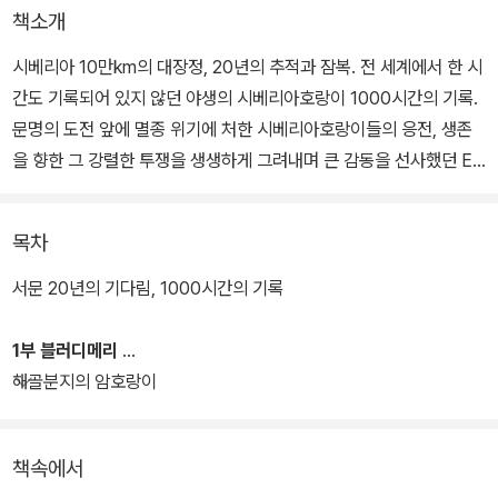
책소개
시베리아 10만km의 대장정, 20년의 추적과 잠복. 전 세계에서 한 시
간도 기록되어 있지 않던 야생의 시베리아호랑이 1000시간의 기록.
문명의 도전 앞에 멸종 위기에 처한 시베리아호랑이들의 응전, 생존
을 향한 그 강렬한 투쟁을 생생하게 그려내며 큰 감동을 선사했던 EB
S 다큐멘터리 [시베리아호랑이-3代의 죽음]이 책으로 출간되었다.
목차
저자 박수용 PD의 집념과 도전정신, 끈질긴 열정으로 탄생한 시베리
아호랑이에 관한 독보적 대탐사로 프랑스 쥘 베른 영화제 관객상, 러
서문 20년의 기다림, 1000시간의 기록
시아 블라디보스토크 국제 영화제 특별상 'AMBA'를 수상했으며, 20
10년 러시아 푸틴 총리 주최 '세계 호랑이 보호를 위한 정상 회담' 개
1부 블러디메리
막작으로 상영되는 등 세계 평단의 찬사를 받은 걸작 다큐멘터리이
해골분지의 암호랑이
다.
책속에서
저자는 시베리아에 살면 시베리아호랑이, 한반도에 살면 한반도호랑