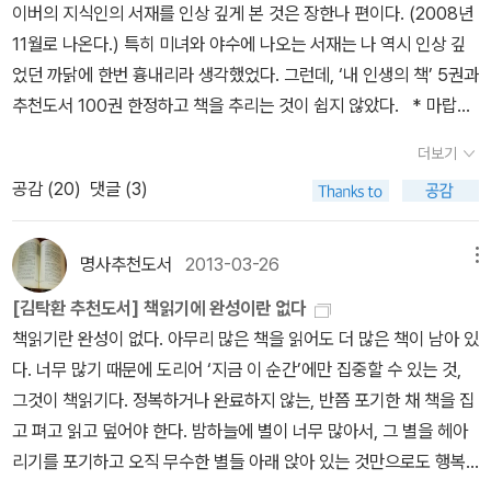
신도 먹을 거 걱정 안하고 먹을거리만 걱정했으면 좋겠다.”고. 그저
만 발을 뗄 때 모래가 무너져 내려 발자국의 크기는 줄어든다. 살짝 내
이버의 지식인의 서재를 인상 깊게 본 것은 장한나 편이다. (2008년
과 러시아의 국경으로 이 강에서 동해까지를 연해주 혹은 우수리
활을 하며 촬영을 한 것 등. 놀랍다는 생각이든다. 그런 고생을 하며
세끼 찾아 먹는 프로그램이 그래서 인기인걸까? 연쇄17. 진화의 달
린 가루눈 위의 발자국은 오히려 커진다. 발자국을 디딜 때의 공기압
11월로 나온다.) 특히 미녀와 야수에 나오는 서재는 나 역시 인상 깊
라 부른다. 우수리에는 거대한 시호테알린Sikhote Alin 산맥이 동해
기록을 남기지만 별다른 지원이 없다는 것도, 그런 지원이 없어도 이
인에게 배우다. 정준호, <기생충, 우리들의 오래된 동반자> 얼마 전
으로 인해 눈가루가 밖으로 퍼지기 때문이다. 폭설이 내린 다음의 발
었던 까닭에 한번 흉내리라 생각했었다. 그런데, ‘내 인생의 책’ 5권과
안을 따라 북에서 남으로 뻗어 내린다. 시호테알린 산맥이 동쪽에 치
런일을 하는 사람이 있다는 것도 대단하다.
기생충 박사 서민 교수의 책을 읽었었는데, 의외로 기생충 관련 서적
자국은 파악하기 힘들다. 발을 눈 속 깊이 디뎠다 뺄 때 눈이 무너져
추천도서 100권 한정하고 책을 추리는 것이 쉽지 않았다. * 마랍간
우쳐 있어 우수리는 우리나라오 마찬가지로 전형적인 동고서저 지형
도 많은 가 보다. 연쇄 18. 역사, 아픈 만큼 성숙해지다. 윌리엄 맥
내린다. 이럴 때는 발을 디딘 눈구멍의 깊이와 넓이로 가늠하지만 정
입니다http://blog.aladin.co.kr/proposeBook/2364528* 풍소
을 이루고 있다. 시베리아에서 불어오는 차가운 북서풍이 시호테알린
더보기
닐, <전염병의 세계사>, 신동원, <호열자, 조선을 습격하다> 맥닐
확하게 파악하기는 힘들다. 발자국 표면도 세심하게 살펴야 한다. 발
헌 바람구두님 이벤트에 참가하며 http://blog.aladin.co.kr/winds
산맥에 가로막혀 그 기운이 꺾이면 여름철엔폭우, 겨울철엔 폭설
공감 (
20
)
댓글 (3)
은 아스텍 제국의 멸망에 의구심을 갖게 되었다. 6백 명이 채 안되는
자국의 경계면과 발가락 사이로 빠져나온 진흙이 축축한지 말랐는지,
hoes/522121 TTB 광고 서재 위에 책꽂이 5권, 아래 책꽂이 100
로 바뀐다. 그래서 수많은 강들이 이 산맥에서 발원하게 되었는데, 크
스페인군이 어떻게 수백만 명에 달하는 아스텍인들을 정복할 수 있었
뾰족한지 마모되었는지에 따라 지나간 시기를 추측할 수 있다. 발자
권이 넘는 책이 광고되고 있으나 지인이 책 추천을 부탁할 때, ‘광고를
고 작은 강들은 서쪽으로 흘러가다가 지맥의 높낮이에 따라 제각
을까. 그는 자료 조사를 통해 당시 천연두에 의해 아스텍 인구의 약 3
국 안에 물이 남아 있다면 그 상태가 어떤지도 중요한 정보다. 맑은 물
보세요’라고 할 수 없었다. 얼마 전 지인이 책 추천을 부탁해 와 추천
각 호르Horr 강, 비긴Bikin 강, 이만 Imman 강으로합류하고, 결
명사추천도서
2013-03-26
메뉴
0%가 사망했다는 것을 알았고, 전염병과 역사의 관계에 관심을 갖게
이라면 한 시간 이전에 지나간 발자국이고, 흙이 채 가라앉지 않은 탁
을 하면서 미흡하지만 페이퍼를 그냥 작성하고 나중에 수정을 하기로
국 우수리 강으로 들어가 그 흐름을 마친다. 그래서 우수리 강부
[김탁환 추천도서] 책읽기에 완성이란 없다
되어 20년간의 연구 끝에 <전염병의 세계사>를 저술했다. 신동원
한 물이라면 한 시간 이내에 지나간 발자국이다.- 111쪽 만약 지금도
한다. (완독이 안 된 몇 권이 포함되어 있다. <도쿠가와 이에야스>, <
터 그 지류들의 발원지인시호테알린 산맥 너머 동해까지를 ‘우수
책읽기란 완성이 없다. 아무리 많은 책을 읽어도 더 많은 책이 남아 있
의 책은 19세기 조선을 강타한 콜레라의 역사성을 규명한 책이다. 뉴
물이 움직이고 있다면 몇 분 전에 지나간 것이다. 풀을 밟았을 때는 풀
우울과 몽상>, <잃어버린 시간을 찾아서>이다. 그러나 읽은 범위 내
리 유역‘, 줄여서 ‘우주리‘ 라고 부른다.시호테알린 산맥은 장백산맥
다. 너무 많기 때문에 도리어 ‘지금 이 순간’에만 집중할 수 있는 것,
라이트 일베들은 일제의 식민 지배로 콜레라의 피해가 줄어들었다고
이 어느 방향으로 넘어졌는지, 부러진 풀줄기가 얼마나 시들었는지,
에서도 추천할 만 했다.) 추천도서는 오히려 늘려 하고 있다. <태백산
과 함경산맥을 거쳐 한반도의 백두대간으로 이어진다. 지질학상 같
그것이 책읽기다. 정복하거나 완료하지 않는, 반쯤 포기한 채 책을 집
하는데, 오히려 폐결핵 사망자는 5,973명에 달했다. 연쇄 19. 신종
새벽이라면 이슬이 매달려 있는지 여부를 잘 관찰해야 한다. 부러진
맥> 등. * 내 인생의 책 * 추천도서 100권 (내 인생의 책 포함
은 동해안 지맥을 두고 우리나라에서는 백두대간, 우수리에서는 시호
고 펴고 읽고 덮어야 한다. 밤하늘에 별이 너무 많아서, 그 별을 헤아
전염병, 정신 질환 에단 와터스, <미국처럼 미쳐가는 세계> 워터스
나뭇가지나 엎어진 돌, 나뭇가지에 걸린 한 움큼의 털갈이 제 위치를
실제 133권, 무순無順)
테일린 산맥이라 부르는 것이다. 평균고도가 약 1,000미터로, 동북
리기를 포기하고 오직 무수한 별들 아래 앉아 있는 것만으로도 행복
는“섭식 장애, 우울증, 외상후스트레스장애 같은 병들을 발생시키고
벗어난 자연의 사물에도 예리한 눈길을 주어야 한다. 자취를 관찰하
아 최고의 고원지대인 백두산 지역 다음으로 높다. 바위로 덮인 고지