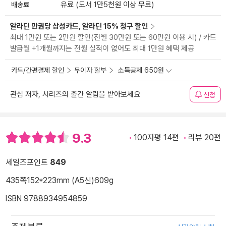
배송료
유료 (도서 1만5천원 이상 무료)
알라딘 만권당 삼성카드, 알라딘 15% 청구 할인
최대 1만원 또는 2만원 할인(전월 30만원 또는 60만원 이용 시) / 카드
발급월 +1개월까지는 전월 실적이 없어도 최대 1만원 혜택 제공
카드/간편결제 할인
무이자 할부
소득공제 650원
관심 저자, 시리즈의 출간 알림을 받아보세요
신청
9.3
100자평 14편
리뷰 20편
세일즈포인트
849
435쪽
152*223mm (A5신)
609g
ISBN 9788934954859