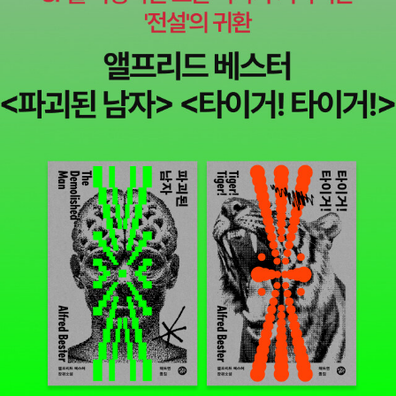
에 쌓인 눈 더미가 날아가면 들바람이고, 큰 가지가 흔들리며 숲이 전
구는 모습을 보면 시시해한다. 하지만 나에게는 이런 월백의 가족을
윤의 <굿바이 카뮈>가 근간 예정으로 다섯번째 책이 되는 듯싶다.요
깃줄처럼 울면 된바람이다. ....큰 가지가 부러져 날아가고 바다에서
두 눈으로 바라보는 지금 이 순간이 가슴 떨리는 삶의 절정이다. 암호
즘 눈에 띄는 경향은 철학자들의 시읽기인데, 강신주의 <철학적 시읽
용오름이 일어나면 큰센바람이고, 나무가 뿌리째 뽑히고 숲이 뒤집히
랑이가 야생에서 새끼들과 뒹굴며 노는 모습은 자연의 가장 깊은 곳
기> 시리즈에 이어서 베스트셀러 <철학카페에서 문학읽기>(웅진지
면 노대바람이다.” <왜 인도주의는 전쟁으로 치닫는가?>는 나중을
에서만 볼 수 있다. 가장 은밀하고 안전하다고 생각하는 곳에서만 암
식하우스, 2006)의 저자 김용규의 <철학카페에서 시읽기>(웅진지
기약하며 미룬 책이라고. <죽음과 함께 춤을>은 안락사도 시행하는
호랑이는 자신의 내밀한 가정사를 언뜻 보여준다. 지금 나 자신, 자연
식하우스, 2011)도 이달의 읽을 만한 책으로 꼽아본다. 한층 여유롭
의사 베르트 케이제르의 비망록. <아이다 미네르바 타벨>은 <몬산
의 객체로 온전히 녹아들었음을 느낀다. - 416쪽사회에서는 줌렌즈
고 능숙해진 저자의 말솜씨 덕에'철학카페에서 시읽기'라기보다는 '철
토>의 뒤를 이었어야 하는 책이라고 한다. 20세기 초 독점재벌 록펠
로 세상을 보지만 자연에서는 광곽렌즈로 세상을 보는 법이기 때문입
학레스토랑에서 시 요리하기'로 읽힌다.
4. 정치/사회마인섭 교수의
러의 치부를 폭로한 언론인 아이다 미네르바 타벨에 관한 책. 이 책
니다. - 434쪽
추천서는 캐스 R. 선스타인의 <우리는 왜 극단에 끌리는가>(프리뷰,
을 읽고 그녀가 떠올린 연쇄는 <삼성이 버린 또 하나의 가족>이었다.
2011)이다. 집단극단화 혹은 집단사고의 문제를 다룬 책으로' 저자는
이 책엔 어이없이 죽거나 중병에 걸린 피해자 115명의 명단이 실려
이 상식에 어긋나는 듯하면서도 흔히 우리가 경험하는 극단화의 현상
있다고 한다. 저자는 베텔하임의 <옛 이야기의 매력>- <동화의 정
을 명쾌하고 쉽게 설명해준다. 저자의 주장과 설명은 단순한 짐작과
체>- 필립 아리에스의 <아동의 탄생>으로의 연쇄에 대한 미련을 토
추상이 아니라 많은 관련된 이론, 연구논문과 실험 그리고 사례분석
로한다. 도서정가제 이전 아리에스의 <아동의 탄생> 반값으로 나왔
으로 매우 흥미롭게 전개되었다.' 베스트셀러 <넛지>(리더스북, 200
을 때 질렀어야 했나. 김이경 작가는 처음 접하는 이름이었다. 이 책
9)의 공저자이기도 한 선스타인의 책으론 <루머>(프리뷰, 2009)와
을 읽는 내내 작가의 마음이 느껴졌다고 해야 할까. 꼭 리뷰를 써야겠
<왜 사회에는 이견이 필요한가>(후마니타스, 2009)도소개돼있다.
다고 마음먹었다. 미처 읽지 못해 부끄러운 책들도 많았다. <몬산토
극단으로 치자면 벤츠 검사까지 등장한 대한민국 검찰도 한 극단을