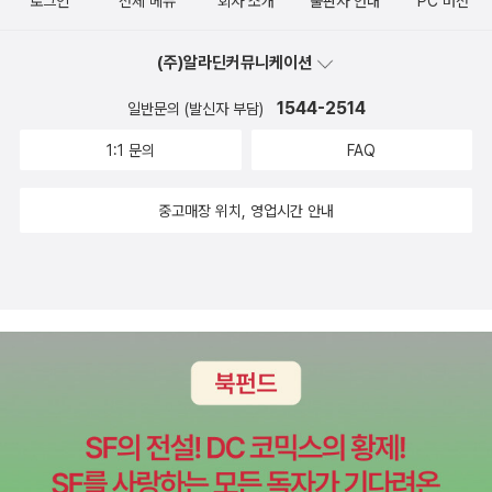
로그인
전체 메뉴
회사 소개
출판사 안내
PC 버전
선망한다. 독일은 유일하게도 노동자가 경영에 참여하는 나라라고 한
호랑이도 마찬가지로 책 읽고, 그림과 사진을 보면 볼수록 신비감이
호랑이까지 그런 것은 아니다. 사육 호랑이는 자신의 힘으로 먹이를
을 검색한 후 한국 근현대논문을 참고하여, ‘영어’라는 키워드로 두 권
다. 또한 독일 국민들은 신문 구독량도 높고 독서량도 많다고. 국민들
더해가고 설레임이 줄어들지 않는다. ‘시베리아’라는 위대한 영혼을
잡으며 살아온 것이 아니어서 자신의 힘과 그 용도를 모른다. 자신의
의 한국 근대 풍경을 재현하였다.' 영어에 대한 한국인의 복잡한(때론
(주)알라딘커뮤니케이션
이 책을 많이 읽는데 정치에 관심이 없을 수가 없다. 1년에 6주 휴가
품고 있다. 이 땅에 사는 ‘호랑이’도 위대한 영혼이다. 이 호랑이를 쫓
힘을 모르면 상대의 힘도 알기 어렵다. 병아리가 자신이 무슨 짓을 하
착잡한) 정서가 새겨진 풍경이기도 할 듯싶다. 한창 영어 공용어론이
보장, 유급 출산 휴가, 보육비, 보모비용 전액 지원, 부모를 모시면 보
는 글쓴이 박수용도 위대한 영혼이다.cf 띠지도 아름다워 버릴 수가
는지도 모르면서 다른 병아리를 쪼아 죽이듯이 사육 호랑이가 사람에
1544-2514
일반문의 (발신자 부담)
문제될 때 나온 <영어, 내 마음의 식민지>(당대, 2007)도 나란히 읽
조금이 나오고 대학 등록금은 공짜, 해고되면 실업 수당, 퇴직하면 연
없었다.* 내가 제일 좋아하는 동물 - 호랑이http://blog.aladin.co.
게 장난을 친다는 것이 살인행위가 될 수도 있다. 만약 산에서 호랑이
어봄직하다.역사분야의 책으론 이성무 전 국사편찬위원회 위원장의
1:1 문의
FAQ
금이 나오는 나라라니. 에필로그. 끝나지 않은 연쇄를 위하여 토니
kr/maripkahn/5792
를 만난다면 동물에서 탈출한 호랑이보다 야생호랑이를 만나는 것이
<선비 평전>(글항아리, 2011)도 최근에 구한 책이다. 조선사도 읽어
주트의 <더 나은 삶을 상상하라> 이후, 김이경 작가는 <포스트워 19
훨씬 안전하다. - 329쪽월백은 새끼들과 엎치락뒤치락 뒹굴면서도
볼까 하는 마음에 몇달 전 아주 두툼한 <이성무의 조선왕조사>(수막
중고매장 위치, 영업시간 안내
45-2005>를 읽었다고. <미국에서 태언나 게 잘못이야>에서 일
바깥세상과 가족 사이에 경계를 두어, 안과 밖을 뚜렷이 구분했다. 경
새, 2011)을 구한 적이 있어서 같은 저자의 책이 눈에 들어왔다. 조선
어난 연쇄는 홍기빈의 <비그포르스, 복지국가와 잠정적 유토피아>
계의 바깥은 마음의 밖으려 내쳐서 거리를 둔 냉정한 공간이었지만,
조 선비에 관한 이야기로는 백승종의 <정조와 불량선비 강이천>(푸
다. 스웨덴 복지국가의 설계자인 비그포르스의 사상과 실천을 다뤘
경계의 안쪽은 가족끼리 마음을 주고받는 온화한 공간이었다. 그녀는
른역사, 2011)이 평판이 좋은 책이다.3. 철학김형철 교수가 고른 철
다. 그녀가 쓰지 못해 아쉬워한 또 다른 책은 박수용 PD의 <시베리
바깥세상을 향해 긴장하고 절제했으며 신중하고 조심스러웠다. 하지
학서는 앤드루 커노한의 <종교의 바깥에서 의미를 찾다>(필로소픽,
아의 위대한 영혼>이다. 정혜윤 PD의 책에서 언급됐던 호랑이에 미
만 경계의 안에서 월백은 강아지처럼 순수했다. 새끼는 평화로웠고
2011)이다. '삶이 종말을 고하게 되어 있다는 사실도 우리의 삶을 무
친 그 사람. 근데 이 분이 책까지 낸 줄은 미처 몰랐다. 그런데 문장마
어미는 다정했다. 서로를 믿고 의지하면 온전한 가족을 이루고 있다.
의미하게 만들지 못한다. ‘신이 없는 세상이 반드시 허무할 필요가 있
저 끝내준다니. “눈송이가 똑바로 떨어져 내리면 고요다. 눈송이가
호랑이를 무섭고 용맹하게만 생각하지만, 이렇게 평화록보 다정한 모
는가?’ 이 질문의 포스를 느껴보는 경험을 권한다'고 추천자는 적었
나풀나풀 떨어지면 실바람이다. 얼굴에 바람이 느껴지고 눈송이가 비
습이 호랑이의 일상적인 모습일 것이다. 사람들은 호랑이에게 강렬하
다. 책은 같은 출판사에서 나오는 '인생의 의미' 시리즈의 하나인데, <
켜 내리면 남실바람이다. .......작은 나무 전체가 흔들리며 그 우듬지
고 자극적인 모습을 찾는다. 이렇게 무방비 상태로 배를 드러내고 뒹
빅 퀘스천>(필로소픽, 2011)이 첫 권이었다. 공역자의 한 사람인 이