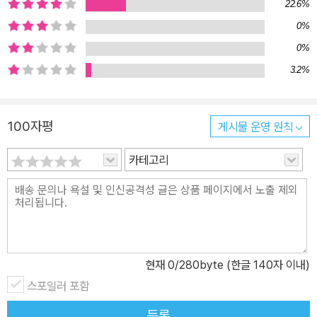
에 걸쳐 전하는 생존을 향한 대서사시로 시베리아호랑이를 향한 깊은
22.6%
애정과 세심한 배려, 광활한 대자연의 경이로움을 담아낸 방대한 자
0%
료, 압도적이면서도 아름다운 문장이 읽는 내내 한시도 눈을 뗄 수 없
0%
게 한다. 호랑이의 탄생에서 죽음, 눈물과 기쁨, 희로애락까지 뜨거운
3.2%
심장과 강인한 생명력으로 살아가고 있는 '블러디 메리'라 불리는 암
호랑이 가족 3대의 가슴 벅찬 감동의 이야기 우수리와 만주, 한반도
의 숲에서는 인간과 호랑이의 냉혹한 생존투쟁, 그 도전과 응전의 역
100자평
게시물 운영 원칙
사가 오랜 세월 진행되어 왔으며 지금 이 시간에도 진행되고 있다. 벌
카테고리
목과 개발, 혹한과 밀렵 등 숲의 역사는 점점 더 혹독해지고 있다. 한
때 밀림으로 불렸던 두만강 북쪽의 숲은 이제 밀렵의 천국의 되었고
지금 이 순간에도 지구상에 350여 마리밖에 남지 않은 시베리아호랑
이가 매년 수십 마리씩 죽어가고 있다. 가장 용맹하고 신성시되던 한
종족이 인간의 손에 의해 멸종의 길을 걷고 있는 것이다. 저자는 시베
리아에 살면 시베리아호랑이, 한반도에 살면 한반도호랑이 혹은 백두
현재
0
/280byte (한글 140자 이내)
산호랑이라 불리는 우수리와 만주, 한반도를 중심으로 살아가는 호랑
스포일러 포함
이들을 밀착 취재해 왔다. 이 책은 그 과정에서 만난 '블러디 메리'라
등록