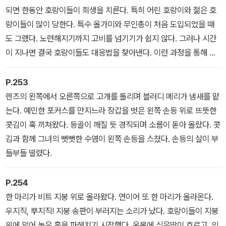
되면 한동안 호랑이들이 희생을 치른다. 특히 어린 호랑이와 젊은 호
랑이들이 많이 당한다. 특수 올가미와 무인총이 처음 도입되었을 때
도 그랬다. 노련해지기까지 고비를 넘기기가 쉽지 않다. 그러나 시간
이 지나면 결국 호랑이들도 대응법을 찾아낸다. 이런 과정을 통해 인
간에 대한 종족방어 수단을 습성화시키고 진화시킨다. 우수리 숲에서
의 도전과 응전, 인간과 호랑이 사이의 냉혹한 생존투쟁은 지금도 계
P.253
속되고 있다.
렌즈의 왼쪽에서 오른쪽으로 고개를 돌리며 블러디 메리가 냄새를 맡
는다. 예민한 포커스를 만지느라 장갑을 벗은 왼쪽 손등 위로 뜨뜻한
콧김이 훅 끼쳐왔다. 등골이 깨질 듯 경직되며 소름이 돋아 올랐다. 콧
김과 함께 그녀의 뻣뻣한 수염이 왼쪽 손등을 스쳤다. 손등의 살이 부
들부들 떨렸다.
P.254
한 마리가 비트 지붕 위로 올라왔다. 연이어 또 한 마리가 올라온다.
우지직, 뿌지직! 지붕 송판이 부러지는 소리가 났다. 호랑이들이 지붕
위에 덮어 놓은 흙을 파헤치기 시작했다. 온몸에 식은땀이 흐르고, 의