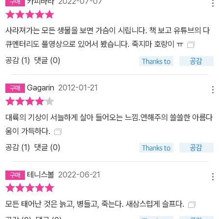
카피바라
2022-07-07
가? 시베리아호랑이를 찾아가는 이 극적이고 경이로운 책을 통하여
메뉴
시베리아호랑이들의 삶이 정상으로 돌아갈 수 있기를 희망한다.
사라져가는 모든 생물을 보면 가슴이 시립니다. 책 보고 유튜브의 다
큐멘터리도 풀영상으로 있어서 봤습니다. 죽지마 호랑이 ㅠ
공감 (
1
)
댓글 (0)
Gagarin
2012-01-21
메뉴
대륙의 기상이 서늘하게 살아 들어오는 느낌.연해주의 쓸쓸한 아름다
움이 가득하다.
공감 (
1
)
댓글 (0)
테니스볼
2022-06-21
메뉴
모든 태어난 것은 늙고, 병들고, 죽는다. 새삼스럽게 슬프다.