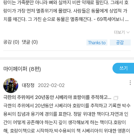
랑이는 가죽뿐만 아니라 뼈와 살까지 비싼 약재로 팔린다. 그래서 호
훨씬 인간적이지 않을까 싶다. 이런 노력 덕분일까? 동물학자들도 평
랑이가 가장 먼저 멸종위기에 몰렸다. 사람들은 동물에게 상업적 가
생 한 번 마주치기 힘들다는 시베리아 호랑이를 그렇게 많이 카메라
치를 매긴다. 그 가친 순으로 동물은 멸종해간다. - 69쪽세어보니 가
에 담을 수 있었던 게 아닌가 한다.( 심지어 호랑이 일가족이 눈밭에
지마다 잣송이가 서너 개씩 달려 있다. 대여섯 개씩 달린 가지도 많다.
더보기
서 뛰어노는 진귀한 사진도 담겨 있다!) 다른 러시아 학자들은 카메라
풍작이다. 이동관찰을 하면서 잣나무와 참나무, 야행호두나무 숲에
만 설치하고 나중에 와서 확인하는정도인 반면 이 피디 분은 늘 기다
공감 (
0
)
댓글 (0)
열매가 얼마나 열렸는지 확인하는 것은 필수사항이다. 발굽동물들은
리다가 호랑이가 나타나면 카메라 각도를 바꿔가며 찍었으니그럴 수
봄부터 가을까지는 여기저기 다니며 어렵지 않게 먹이를 구할 수 있
밖에...물론 그 과정에서 호랑이 일가족이 잠복지를 부수는 위험천만
지만, 겨울에는 결국 이런 숲을 찾아와 눈을 헤집고 바닥에 떨어진 잣
한 사태까지 일어난다.(정면에서 그리고 위에서 호랑이들이 문과 지
쓰기
마이페이퍼 (8편)
송이나 도토리, 호두를 뒤진다. 이 발굽동물을 따라 호랑이가 출몰한
붕을 부수려고 날뛰면 대체 어떤 기분일까??) 그렇지만 이 책은 호랑
다. 그래서 숲의 열매를 확인하는 일은 잠복지를 설정하는데 중요한
이만을 다루지 않는다. 사슴, 멧돼지,표범 뿐 아니라 여러 식물과 연해
대장정
2022-02-02
메뉴
근거가 된다. ......나는 수첩에 적어 넣었다. '까마귀산 서사면 초입의
주에서 살아가는 사람들의 생활 방식 나아가 연해주 그 자체가 주인
15헥타르 잣나무 군란. 가지마다 평균 3개 이상의 잣송이. 한달 이상
극한의 추위에서 20년동안 시베리아 호랑이를 추적하고...
공이 아닌가 한다. 호랑이를 추적하려면 먹이감인 사슴이나 멧돼지의
지나서 정체를 파악할 수 없는 호랑이 발자국과 배설물' 이런 정보들
극한의 추위에서 20년동안 시베리아 호랑이를 추적하고 기록한 박수
습성을 알아야 하고 그들의 먹이감인 여러 식물에게 주의를 기울일
이 축적되면 호랑이 생태지도가 완성된다.- 75쪽고양잇과 동물의 발
용씨의 집념과 용기에 경의를 표한다. 정말 위대한 책이다.자연과 인
수 밖에 없다. 계절의 변화와 그에 따라 달라지는 여러 식물들의 상태
자국과 개과 동물의 발자국은 보통 사람이 구분하지 못할 만큼 유사
간이 어떻게 공존해야 하는지 깊이 생각해보게 하는 책이다.호랑이
그리고 이에 의존하는 동물들의 이동 경로는 호랑이의 삶에도 당연히
하다. 그러나 자세히 살펴보면 크게 네 가지 차이점이 있다. 첫째, 발
해, 호랑이책으로 시작하자.박수용씨의 책 시베리아의 위대한 영혼이
영향을 주게 된다.그리고 이런 자연의 삶 속에 녹아들어 살아가는 주