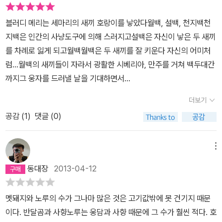
급된다.(깜짝 놀랐다!) 우연히 숲에서 쉬던 작가는 5~6미터 앞에 나
블러디 메리는 세마리의 새끼 호랑이를 낳았다월백, 설백, 천지백천
타난 거대한 호랑이 앞에서 말 그대로 얼어 붙게 된다. 조용히 응시하
지백은 인간의 사냥도구에 의해 스러지고설백은 자신이 낳은 두 새끼
던 호랑이는 아무 짓도 하지 않으면 안전하다는무언의 경고를 날리듯
를 차례로 잃게 되고월백월백은 두 새끼를 잘 키운다 자신의 어미처
이 천천히 다시 걸어가 버린다.작가분은 카메라를 들 생각도 못했다
럼...월백의 새끼들이 자라서 광활한 시베리아, 만주를 거쳐 백두대간
고 한다. 이 책은 평생 시베리아 호랑이 취재에 모든 걸 다 바친 한 피
까지그 웅자를 드러낼 날을 기대하면서...
디분의 촬영 과정과 그 여정 속에서 느낀 깊은 사색의 내용을 적은, 그
렇기에 대단히 밀도 높은 결과물이다. 이미 다큐로 유명하지만 다큐
더보기
에서는 미처 나타내지 못한 개인의 생각과 촬영 과정의 고단함을 상
공감 (
1
)
댓글 (0)
세히 펼쳐낸다. 6개월 동안 여러 서식지를 다니며호랑이가 나타날만
한 곳을 찾고 장소를 정하면 그곳에서 6개월 동안 한 평 남짓한 공간
메뉴
에서 숙식을해결하며 호랑이만 오기를 기다린다. 불을 피울 수도 없
으니 찬 주먹밥을 따뜻한 물에 녹여 소금육포 김과 함께 하루 2끼를
동대장
2013-04-12
해결하고 대소변도 모두 잠복지 내에서 해결한다. 심지어 양치질도못
한다!!(물을 아껴야 하니까!!) 호랑이가 언제 나타날 지 알 수 없으니
멧돼지와 노루의 수가 그나마 많은 것은 고기값밖에 못 건기지 때문
늘 가수면 상태로 얕은 잠을자야 한다.영하 5~7도 정도의 토굴 안에
이다. 반달곰과 사향노루는 웅담과 사향 때문에 그 수가 훨씬 적다. 호
서 이런 생활을 혼자 6개월이나 한다고 생각하면 차라리수감 생활이