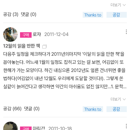
감을 느끼듯이, 지금 이 책을 읽다가, 끝까지 읽지 못하고 죽더라도 그
유행시켜온 병원균은 무엇인가?“라고 물은 뒤, 그 바이러스는 바로
는 것은 '모호'에서 '구체'로 한 걸음씩 옮겨가는 일이다. 거듭 관찰하
대를 제외하고는 한대식물과 온대식물이 잘 혼합된 울창한 숲으로 덮
더보기
것으로 그만인 넉넉함! 선방일기 / 지허스님깊고 담백한 샘물을 닮
“미국”이라고 답한다. 미국의 광기를 정말 어이할꼬. 연쇄20. 미친
고 추적해 나감에 따라 불명확했던 자취는 점점 선명해져, 마침내는
여 있어 지금도 우수리호랑이, 조선표범, 스라소니, 반달가슴곰, 백두
공감 (
3
)
댓글 (0)
았다. 깨닫고자 정진하는 인간과 불현듯 깨달음을 만드는 자연, 그 둘
여자들에게 미치다. 산드라 길버트, 수전 구바, <다락방의 미친 여자
눈앞에 생생하게 보이는 것처럼 윤기나는 하나의 작은 사실이 된다.
산사슴, 우수리사슴, 호사비오리 등 세계적으로 멸종위기에 처한동물
만으로도 세상은 살 만한 곳이다. 이야기를 만드는 기계 / 김진송진
> 문학 비평서이지만 주로 유명 여성 작가의 작품을 다룬 책이라고
하나의 사실은 새로운 사실에 연결되고 이렇게 작은 사실들이 조금씩
들에게 안식처를 제공하고 있다. 과거 호랑이를 비롯한 많은 생물들
짜 이야기를 만드는 기계로 가득한 책. 상상은 스케치를 거쳐 움직이
한다. 당시의 여성 작가들이 살아남는 길은 세 가지 정도로 정리할 수
로쟈
2011-12-04
메뉴
쌓여 결국 사실의 전체에 도달한다. - 111쪽이동관찰을 할 때는 내가
이 이 산맥에 잇닿은 장백산맥과 함경산맥을 타고 우리나라로 넘나들
는 목각인형으로 완성된다. 녹턴 / 가즈오 이시구로문학과 같은 음악
있겠다. 오스틴처럼 “하찮은 주제를 다루거나” 조르주 상드처럼 남성
자연의 주체가 되고, 잠복관찰을 할 때는 내가 자연의 객체가 된다. 주
었다. 우수리야말로 백두대간 생태계의 원형을 잘 간직하고있는 한반
12월의 읽을 만한 책
이 가능하듯, 음악과 같은 문학도 가능하다. 시베리아의 위대한 영혼
처럼 가장하거나 샬롯 브론테의 <제인 에어>, 브론테의 <폭풍의 언
체가 되면 자연의 깊은 곳을 볼 수는 없지만 많이 볼 수 있다. 객체가
도 생물들의 원류인 것이다.
다음주 일정을 체크하다가 2011년의마지막 '이달의 읽을 만한 책'을
/ 박수용호랑이를 쫓다가 호랑이를 이해하고 호랑이를 사랑하여 마침
덕>, 메리 셸리의 <프랑켄슈타인>처럼 미치거나 괴물이 되는 것.
되면 자연의 많은 것을 볼 수는 없지만 깊이 볼 수 있다. - 200쪽낮에
꼽아놓는다. 어느새 1월의 일정도 잡히고 있는 걸 보면, 어김없이 또
내 호랑이의 영혼을 갖게 된 한 인간의 고백록! 칼 세이건 / 윌리엄 파
연쇄21. 옛날 이야기에서 배운다. 브루노 베텔하임, <옛이야기의 매
는 바람소리를 구분하며 시간을 보낸다. 실바람, 남실바람, 산들바람,
한해가 가는 모양이다. 하긴 내심으론 2012년도 얼른 건너뛰면 좋을
운드스톤의미 없는 우주에서 행복하기 위하여 우리는 무엇을 할 것인
력1,2> 베텔하임은 이 책에서 2백 여편의 이야기가 수록된 그림 형
건들바람, 들바람, 된바람, 센바람, 큰바람, 큰센바람, 노대바람, 황소
법하다(어김없이 내년 12월도 우리에게 도달할 것이다!). 그렇게 쏜
가. 추천인 : 김탁환 (소설가) 소설가. 2013년 현재 경기도 파주 집필
제 동화집, 샤를 페로의 동화집, <아라비안나이트>, 그리스로마 신화
바람, 바늘바람, 샛바람, 댓바람, 산바람, 눈바람, 바닷바람, 너울바람,
살같이 늙어간다고 생각하면 약간의 아쉬움도 없진 않지만...1. 문학
실에 틀어박혀 호랑이의 영혼으로 장편소설을 쓰고 있다. 김탁환 님
부터 아프리카 신화까지 세계의 각종 신화와 민담 등, 시대와 지역을
....... 이 자연의 피리소리는 어떤 때는 격류 같고, 어떤 때는 빗발치는
김미현 교수가 고른 문학서는 김훈의 <흑산>(학고재, 2011)이다. 이
의 저서
넘나드는 다양한 자료들을 총동원해 옛이야기가 가진 깊은 의미와 매
화살 같으며, 어떤 때는 아기의 숨소리 같고, 또 어떤 때는 바다처럼
더보기
건 뭐 더 설명이 필요하지 않는 작품이다. 그래도 옮기자면 '<흑산>
력을 드러낸다니, 당장 읽고 싶다. 연쇄22. 잃어버린 세계사를 찾아
심원하기까지 하다. 눈송이가 똑바로 떨어져 내리면 고요다. 눈송이
공감 (
66
)
댓글 (0)
은 우리의 기대를 두 번 배반하는 소설이다. 좀 더 유명한 정약용이라
서. 이옥순 외 <오류와 편견으로 가득한 세계사 교과서 바로잡기>
가 나풀나풀 떨어지면 실바람이다. 얼굴에 바람이 느껴지고 눈송이가
는 인물이 아니라 그의 형 정약전을 주인공으로 한 소설이라는 점과,
이 책은 기존의 세계사 교과서에서 다루지 않은 중앙유라시아, 동남
비켜 내리면 남실바람이다. 참나무에 매달린 마른 나눗잎이 살랑살랑
주인공인 정약전조차도 비중이 크지 않다는 점이다. 정약전이 사학죄
마립간
2011-10-18
메뉴