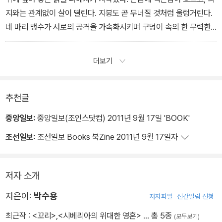
지와는 관계없이 살이 떨린다. 지붕도 곧 무너질 것처럼 울렁거린다.
네 마리 맹수가 서로의 공격을 가속화시키며 구덩이 속의 한 무력한
존재를 마비시키고 있다.
더보기
추천글
중앙일보:
중앙일보(조인스닷컴) 2011년 9월 17일 'BOOK'
조선일보:
조선일보 Books 북Zine 2011년 9월 17일자
저자 소개
지은이:
박수용
저자파일
신간알림 신청
최근작 :
<꼬리>
,
<시베리아의 위대한 영혼>
… 총 5종
(모두보기)