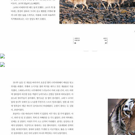
듀서상을 수상했다. 2003년 〈시베리아호랑이-3代의 죽음〉으로 프
랑스 쥘 베른 영화제 관객상, 블라디보스토크 국제영화제 특별상을
받았다. 이 작품은 2010년 상트페테르부르크에서 주최한 ‘세계 호랑
이 보호를 위한 정상회담’의 개막작으로 상영되기도 했다. 2013년 미
국 공영방송 PBS에서 제작·방영된 자전적인 다큐멘터리 〈시베리아
호랑이 탐사(Siberian Tiger Quest)〉가 여러 국제영화제에서 촬영
상 및 작품상을 받았다. 그 외에 제1회 삼성언론상, 제8회 도쿄국제지
구환경영화제 최우수작품상, 제32회 백상예술대상 대상 등 다수의
상을 수상했다. 저서로 “자연문학의 고전이 되어 마땅한 작품(타임
즈)”이라는 찬사를 받은 《시베리아의 위대한 영혼》이 있다.