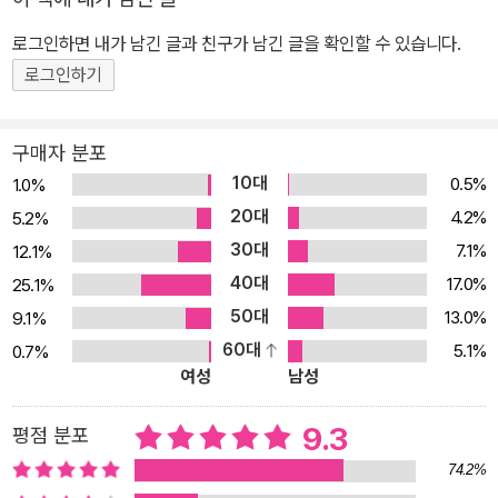
탄생한 시베리아호랑이에 관한 독보적 대탐사! 가장 강하고 가장 평
화로운 지구상 마지막 설원 시베리아의 위대한 영혼, 호랑이들이 펼
로그인하면 내가 남긴 글과 친구가 남긴 글을 확인할 수 있습니다.
치는 눈물겹도록 아름답고, 뜨거운 생명의 에너지! 프랑스 쥘 베른 영
로그인하기
화제 관객상! 블라디보스토크 국제 영화제 특별상! 2010년 러시아 푸
틴 총리 주최 '세계 호랑이 보호를 위한 정상 회담' 개막작! 시베리아 1
구매자 분포
0만km의 대장정, 20년의 추적과 잠복! 전 세계에서 한 시간도 기록
10대
0.5%
1.0%
되어 있지 않던 야생의 시베리아호랑이 1000시간의 기록! 문명의 도
20대
4.2%
5.2%
전 앞에 멸종 위기에 처한 시베리아호랑이들의 응전, 생존을 향한 그
30대
7.1%
12.1%
강렬한 투쟁을 생생하게 그려내며 큰 감동을 선사했던 EBS 다큐멘
40대
터리 <시베리아호랑이-3代의 죽음>이 《시베리아의 위대한 영혼》으
17.0%
25.1%
로 출간되었다. 저자 박수용 PD의 집념과 도전정신, 끈질긴 열정으
50대
13.0%
9.1%
로 탄생한 시베리아호랑이에 관한 독보적 대탐사로 프랑스 쥘 베른
60대
5.1%
0.7%
여성
남성
영화제 관객상, 러시아 블라디보스토크 국제 영화제 특별상 'AMB
A'를 수상했으며, 2010년 러시아 푸틴 총리 주최 '세계 호랑이 보호
9.3
평점 분포
를 위한 정상 회담' 개막작으로 상영되는 등 세계 평단의 찬사를 받은
걸작 다큐멘터리이다. '블러디 메리라'라 불리는 암호랑이 가족이 3대
74.2%