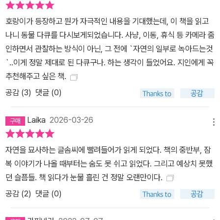
며, 나머지 한 해의 절반은 땅굴 속에서 오지 않는 호랑이를 끝없이 기
다리며 때로는 자연에 순응하고 때로는 자연을 원망하며 20년 가까
호랑이가 등장하고 뭔가 자극적인 내용을 기대했는데, 이 책을 읽고
운 세월을 보내왔다. 그 결과 세계에서 한 시간도 기록되어 있지 않던
나니 동물 다큐를 다시보게되었습니다. 사냥, 이동, 휴식 등 카메라 줌
야생의 시베리아호랑이를 1000시간 가까이 영상으로 기록하게 되었
인하면서 관찰하는 방식이 아닌, 그 전에 `자연의 일부로 녹아드는것
고, 육안으로는 영상으로 기록한 시간의 서너 배를 관찰하였다. 이 책
`..이게 정말 제대로 된 다큐구나. 하는 생각이 들었어요. 지인에게 꼭
《시베리아의 위대한 영혼》은 영하 30도 혹한의 오지, 한 평짜리 지하
추천해주고 싶은 책.
비트 속에서의 숨 막히는 고독, 생명의 위협과 자신과의 치열한 싸움
공감 (
3
)
댓글 (0)
속에서 탄생한 도전과 모험의 기록이며 불멸의 대서시다! 오랜 기다
림 끝에 호랑이가 나타나면 꿈에 사무치던 연인을 만난 듯 반갑다가
Laika
2026-03-26
도 엄습해 오는 공포에 죽음의 위협을 느끼기도 한다. 비트 밖으로 내
메뉴
놓은 렌즈의 포커스 링 위에 올려놓은 왼손에 호랑이의 뻣뻣한 수염
자연을 묘사하는 글솜씨에 빨려들어가 읽게 되었다. 책의 중반부, 잠
이 스치기도 하고, 비트 위에 호랑이가 올라서는 등 극한의 공포 속에
복 이야기가 나올 때부터는 숨도 못 쉬고 읽었다. 그리고 예상치 못했
놓여도 소리 지르지도 도망가지도 못하는 상황들을 경험한다. 또한
던 슬픔들. 책 읽다가 눈물 흘린 건 정말 오랜만이다.
호랑이들의 탄생과 죽음, 인간의 잔혹한 밀렵 현장 등을 목격하며 호
공감 (
2
)
댓글 (0)
랑이에 대한 무한한 애정을 품게 된다. 인간에게 어떤 해악도 먼저 끼
치지 않는 호랑이가 왜 인간에 의해 지구상에서 사라져가야만 하는