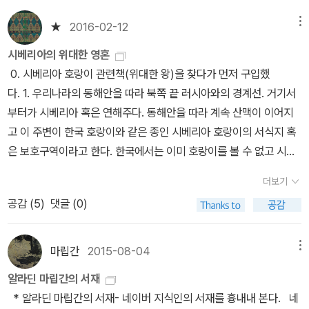
죽은 사람은 한 두사람이 아니다. 그들의 희생에 힘입어 오늘날 세계
보다 약간 길다. 하지만 앞발자국은 길이가 너비와 같거나 오히려 짧
여, 인간들이여...그냥 내비 둬라.그래서, 박수용씨의 다음 작품이 나
과 함께 살아가는 인간의 모습이 다양한 사진을 통해 생생하게 전해
종자 은행 설립이 추진중이라고 한다. 그에 따르면 식량 문제는 결국
아서 둥그스름한 원형을 이룬다. 원형 안에 네 발가락과 발볼이 찍혀
★
2016-02-12
메뉴
왔다기에 설백과 월백, 왕대 하쟈인의 다음 왕대 이야긴줄 알았다. 근
진다.400페이지가 넘는 분량이 꽉 차 있는 보기 드문 책이다. 마지막
민주주의의 문제다. 그는 “기아의 근본 원인은 식량이나 땅이 부족해
있는 모양이 둥근 매화를 닮았다 해서 호랑이의 발자국을 매화발자국
데 아니네, 그들을 계속 추적하고 기록하는 것이 힘들고 매우 위험한
시베리아의 위대한 영혼
으로 평생을 호랑이 촬영에 바치고 이제는 멸종 위기에 처한 호랑이
서가 아니라 민주주의가 부족하기 때문”이라는 프란시스 무어 라폐
이라고도 부른다. 마지막으로 발가락의 위치다. 호랑이는 두 번째 발
일인줄 알지만 기대했었다.두번째 왕대 꼬리가 다음 왕대자리를 하쟈
0. 시베리아 호랑이 관련책(위대한 왕)을 찾다가 먼저 구입했
보호에 힘을 쓰시는 저자 분의 노력에 경의를 표한다.
의 말을 인용하며, 식량 안보를 지키는 데 가장 중요한 것은 “종자 다
가락 자국이 제일 높이 위치한다. 그 다음으로 세번째, 첫번째, 네번째
인에게 물려주는, 생존투쟁의 정상에서 나락으로 굴러 떨어지는 꼬리
다. 1. 우리나라의 동해안을 따라 북쪽 끝 러시아와의 경계선. 거기서
양성에 대한 사회적, 경제적, 정치적 접근성”에 달려있다고 단언한다.
발가락 순이다. 그래서 두번째 발가락으로 오른발과 왼발을 구분한
를 추적하면서 둘 사이 우정을 나누는 이야기.... 음, 좀 실망했지만 재
부터가 시베리아 혹은 연해주다. 동해안을 따라 계속 산맥이 이어지
박근혜 정부는 전작권 이양을 미루어 안보 자주를 포기한 것과 마찬
다. 제일 크고 높은 발가락이 왼쪽에서 두번째라면 오른발이고, 오른
미와 감동은 여전하다.궁금증: 이 이야기는 전작의 전작에 해당하는
고 이 주변이 한국 호랑이와 같은 종인 시베리아 호랑이의 서식지 혹
가지로 FTA를 통해 식량 자주권마저 다른 나라에 퍼주고 있는 실정
쪽에서 두번째라면 왼발이다. 반면 개과 동물은 두번째와 세번째 발
거 같다. 전작보다 10년이나 늦게 출판한 이유가 궁금하다.Ussury
은 보호구역이라고 한다. 한국에서는 이미 호랑이를 볼 수 없고 시베
이다. 조만간 모든 쌀을 외국에서 사먹어야 하는 필리핀 꼴 될 날이 멀
가락의 크기와 높이가 똑같다. 그래서 발자국 하나만 보면 왼발인지
우수리 (시베리아~~~17p)한반도 생물의 원류, 우수리시베리아
리아에서도 급변하는 시대의 변화를 맞아 개체수가 많이 줄어 현재는
지 않아 보인다. 청와궁에서 떡이나 칠 것이지. 십장생들. (그러고보
오른발이니지 구분하기 어렵다. 또한 호랑이의 발가락은 첫번째와 네
더보기
와 만주, 우리 선조들의 고향, 이 두 지역을 나누는 경계는 아무르 Am
수백여마리 정도가 보호구역을 영역으로 살아가고 있다고 한다. 호랑
니 떡이나 쳤군) 연쇄 16. 밥상을 부탁해! 정부희, <곤충의 밥상>
번째가 개과 동물처럼 측면으로 벌어지지 않고 안쪽으로 오므려져 있
공감 (
5
)
댓글 (0)
ur 강이다. 검은 용이 급이치듯 흘러간다고 흑룡강이라고도 부른
이가 영역동물로 하룻밤사이 이동거리가 우리나라 일개 도 정도는 된
프란시스 무어 라페의 <굶주리는 세계>, 장 지글러의 <왜 세계의 절
어 전체적으로 둥글고 다부지게 갈무리된 느낌을 준다. - 103쪽똑같
다. 이 강을 기준으로 위는 시베리아, 아래는 만주다. 만주밑에는 백두
다는 것과 그 보다 더 넓은 범위를 자신의 영역으로 삼는다는 것. 어미
반은 굶주리는가>, 강양구, 강이현 기자의 <밥상 혁명>, 피터 싱어와
은 흔적이라도 지표면의 상태에 따라 모양과 크기가 달라진다. 적당
산에서 발원한 두만강과 압록강이 흐른다. 그 사이를 송화강과 우수
는 자신의 학습을 새끼가 독립하기까지 3-4년간 가르치고 대물림하
마립간
2015-08-04
메뉴
짐 메이슨이 함께 쓴 <죽음의 밥상> 등등의 후보를 제치고 김이경 작
한 습기를 머금은 진흙 위에 찍힌 발자국은 비교적 정확하다. 하지만
리 ussury 강이 남에서 북으로 흐르며 이어준다. 송화강은 백두산에
는 것이 새삼 신기했다. 당연하다면 당연한 일인데 너무 당연스럽게
가는 <곤충의 밥상>을 골랐다. 요즘 <삼시세끼>라는 무미건조한
진흙에 물기가 너무 많으면 발을 뗄 때 묽은 진흙이 흘러내려 발자국
알라딘 마립간의 서재
서 발원하여 아무르 강으로 흘러 들어가고, 우수리 강은 두만강 북쪽
생각을 해서 그런가. 그리고 저자가 이 취재를 위해 20여년동안 추적
예능 프로그램이 인기라고 한다. 어떤 청취자가 그런 말을 했다. “자
이 줄어든다. 모래사장을 걸을 때도 모래가 튀겨 전체 윤곽은 커지지
* 알라딘 마립간의 서재- 네이버 지식인의 서재를 흉내내 본다. 네
에서 시작해 아무르 강으로 흘러 들어간다.우수리 강은 현재 중국
을 했다는 것. 일년의 반 이상을 움직이기도 힘든 비트속에서 잠복생