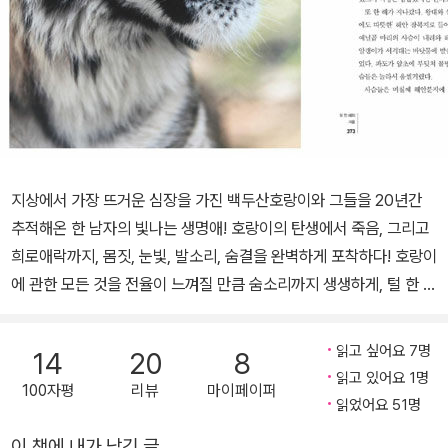
지상에서 가장 뜨거운 심장을 가진 백두산호랑이와 그들을 20년간
추적해온 한 남자의 빛나는 생명애! 호랑이의 탄생에서 죽음, 그리고
희로애락까지, 몸짓, 눈빛, 발소리, 숨결을 완벽하게 포착하다! 호랑이
에 관한 모든 것을 전율이 느껴질 만큼 숨소리까지 생생하게, 털 한 올
한 올까지 놀랍도록 사실적으로 재현해내다! 지구상 마지막 설원 시
베리아의 지배자 '블러디 메리'와의 뜨거운 교감을 통해 소름 끼치도
읽고 싶어요 7명
14
20
8
록 짜릿하고 선명하게 그려낸 강렬한 생존의 드라마! 눈앞에서 생생
읽고 있어요 1명
100자평
리뷰
마이페이퍼
하게 살아 숨 쉬는 호랑이의 위대한 숨결, 위대한 혼이 가슴 벅찬 감동
읽었어요 51명
으로 다가온다! 끈질긴 열정과 집념, 도전정신, 혼연일체의 교감으로
이 책에 내가 남긴 글