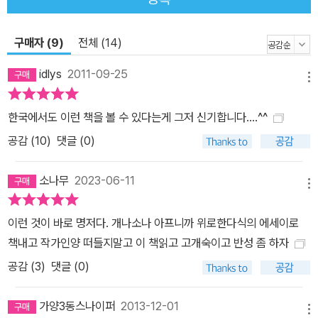
는 16세기 영국 여왕의 별명(사냥할 때 주변을 온통 피투성이로 만든
다고 해선 붙여진 이름)을 이름으로 살아가는 암호랑이 3대 가족의
삶과 죽음, 생존을 향한 강렬한 투쟁을 직접 보고 관찰한 기록이다. 사
구매자 (9)
전체 (14)
냥에 있어 잔인하고 악독한 반면에 조심성과 신중한 성격의 블러디
idlys
2011-09-25
메리는 인간이 설치한 위험물도 잘 파악하고 새끼들도 잘 키우는 것
메뉴
으로 소문난 암호랑이다. 그의 자식들인 월백, 설백, 천지백은 어미와
한국에서도 이런 책을 볼 수 있다는게 그저 신기합니다....^^
함께 아름다운 땅 시베리아에서 인간의 덫과 혹한, 극심한 식량난을
공감 (
10
)
댓글 (0)
극복하며 잔혹하지만 평화로운 시간을 보내고 있다. 그러나 이 가족
의 평화는 오래 지속되지 못하고, 인간의 잔인한 밀렵과 참혹한 굶주
소나무
2023-06-11
림 앞에 처참히 무너지고 만다. 한때 우수리 일대를 호령했으나 숲의
메뉴
역사와 함께 사라져가는 호랑이들, 그러나 이들의 후손들은 또다시
삶을 영위하고 새로운 역사를 써나가고 있다. 영화보다 극적이고 소
이런 것이 바로 명저다. 개나소나 아프니까 위로한다식의 에세이로
설보다 경이로운 불멸의 대서사시! "놀랍다! 재미있다! 압도적이다!
책내고 작가인양 떠들지말고 이 책읽고 고개숙이고 반성 좀 하자
완벽하다!" 저자는 1995년부터 지금까지 우수리와 만주, 북한 국경
공감 (
3
)
댓글 (0)
그리고 남한의 백두대간을 오르내리며 야생호랑이를 조사하고 관찰
해 왔다. 한 해의 절반은 호랑의 흔적을 찾아 산맥을 넘고 숲을 헤맸으
가양3동스나이퍼
2013-12-01
메뉴