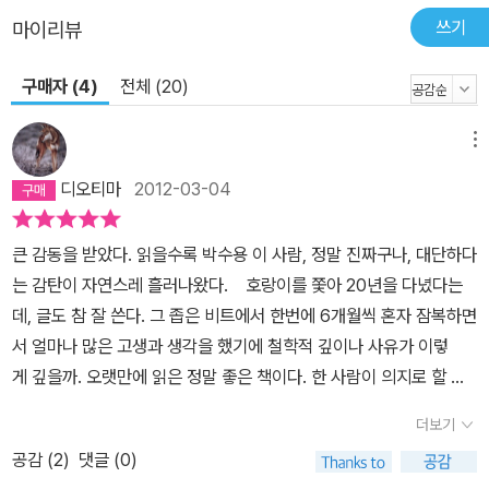
쓰기
마이리뷰
구매자 (4)
전체 (20)
메뉴
디오티마
2012-03-04
큰 감동을 받았다. 읽을수록 박수용 이 사람, 정말 진짜구나, 대단하다
는 감탄이 자연스레 흘러나왔다. 호랑이를 쫓아 20년을 다녔다는
데, 글도 참 잘 쓴다. 그 좁은 비트에서 한번에 6개월씩 혼자 잠복하면
서 얼마나 많은 고생과 생각을 했기에 철학적 깊이나 사유가 이렇
게 깊을까. 오랫만에 읽은 정말 좋은 책이다. 한 사람이 의지로 할 수
있는 일이 이렇게 대단하다. 판타지와 사이버가 난무하는 지금, 살과
더보기
피와 땀으로 얼룩진 진정한 논픽션이다. 그가 느끼고 만난 자연이 사
공감 (
2
)
댓글 (0)
진처럼 세밀하게 그려진다. 자연과 동화되었다는 표현이 딱 맞다. 블