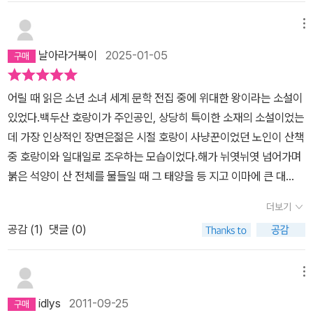
러디메리 가족의 3대에 걸친 이야기는 마음이 찡하고 안타깝다. 인간
이 더 이상 추해지면 안 되는데, 탐욕을 거둬야 하는데... 박수용 감독
메뉴
의 노력이 좋은 스태프와 후원자를 만나 계속 좋은 결과를 맺기를 진
날아라거북이
2025-01-05
심으로 응원한다.
어릴 때 읽은 소년 소녀 세계 문학 전집 중에 위대한 왕이라는 소설이
있었다.백두산 호랑이가 주인공인, 상당히 특이한 소재의 소설이었는
데 가장 인상적인 장면은젊은 시절 호랑이 사냥꾼이었던 노인이 산책
중 호랑이와 일대일로 조우하는 모습이었다.해가 뉘엿뉘엿 넘어가며
붉은 석양이 산 전체를 물들일 때 그 태양을 등 지고 이마에 큰 대
(大)자가 분명한 거대한 호랑이가 마주 보고 서 있는 장면은 숨 쉬기
더보기
힘들 정도의 긴장감을 불러 왔다.곰방대를 입에 문(아마도 그랬던 것
공감 (
1
)
댓글 (0)
같다) 노인은 미동도 안하는 호랑이를 조용히 응시하며쳐다 보고 호
랑이 또한 마찬가지였다. 한참 서로를 마주하던 중 호랑이가 조용히
길을 비키고노인이 계속 그 길을 따라 조용히 걸어 가던 모습은 말로
메뉴
형언하기 힘든, 그렇지만 충분히 그럴 수 있겠구나 라는 생각이 들게
idlys
2011-09-25
하는 카리스마를 느끼게 했다. 그리고 이 장면은 이 책에서 그대로 언