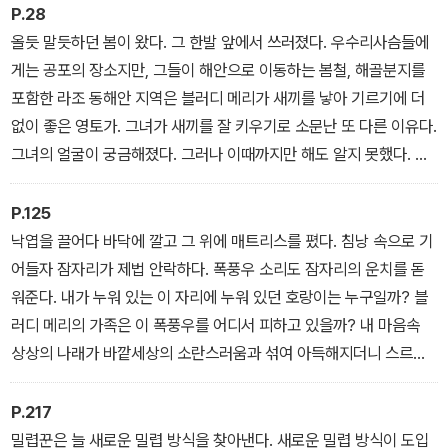
이 혹은 백두산호랑이라 불리는 우수리와 만주, 한반도를 중심으로
P.28
살아가는 호랑이들을 밀착 취재해 왔다. 이 책은 그 과정에서 만난 '블
올듯 말듯하던 봄이 왔다. 그 한발 앞에서 쓰러졌다. 우수리사슴들에
러디 메리'라는 16세기 영국 여왕의 별명을 이름으로 살아가는 암호
게는 공포의 장소지만, 그들이 해안으로 이동하는 봄철, 해골분지를
랑이 3대 가족의 삶과 죽음, 생존을 향한 강렬한 투쟁을 직접 보고 관
포함한 라조 동해안 지역은 블러디 메리가 새끼를 낳아 기르기에 더
찰한 기록이다.
없이 좋은 영토가. 그녀가 새끼를 잘 키우기로 소문난 또 다른 이유다.
그녀의 얼굴이 궁금해졌다. 그러나 이때까지만 해도 알지 못했다. 그
녀가 훅 불어내는 콧김의 감촉이 나의 왼손 등을 스쳐가고, 마침내 그
녀의 죽음까지 목격하리라고는, 나는 상상도 하지 못했다.
P.125
낙엽을 끌어다 바닥에 깔고 그 위에 매트리스를 폈다. 침낭 속으로 기
어들자 잠자리가 제법 안락하다. 폭풍우 소리도 잠자리의 운치를 돋
워준다. 내가 누워 있는 이 자리에 누워 있던 호랑이는 누구일까? 블
러디 메리의 가족은 이 폭풍우를 어디서 피하고 있을까? 내 마음속
상상의 나래가 바깥세상의 소란스러움과 섞여 아득해지더니 스르르
잠이 들었다.
P.217
밀렵꾼은 늘 새로운 밀렵 방식을 찾아낸다. 새로운 밀렵 방식이 도입