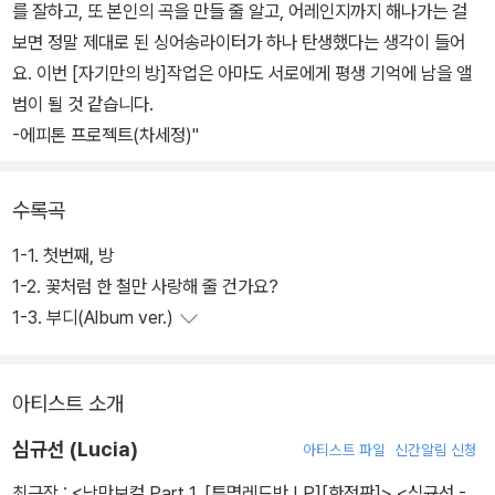
를 잘하고, 또 본인의 곡을 만들 줄 알고, 어레인지까지 해나가는 걸
보면 정말 제대로 된 싱어송라이터가 하나 탄생했다는 생각이 들어
요. 이번 [자기만의 방]작업은 아마도 서로에게 평생 기억에 남을 앨
범이 될 것 같습니다.
-에피톤 프로젝트(차세정)"
수록곡
1-1. 첫번째, 방
1-2. 꽃처럼 한 철만 사랑해 줄 건가요?
1-3. 부디(Album ver.)
아티스트 소개
심규선 (Lucia)
아티스트 파일
신간알림 신청
최근작 :
<낭만보컬 Part 1. [투명레드반 LP][한정판]>
,
<심규선 -