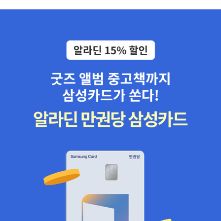
나를 일으켜줘다시 나의 손을 잡아줘 이제 잡은 두 손을 다신 놓지마
나의 손을 잡아줘 부디 다시 한 번 나를 안아줘
제발 심규선에게 이런 고음이... 높고 화려한 계단이 있었다니. <선인
장><꽃처럼 한철만 사랑해줄껀가요> 에서 들리던 음색과는 전혀 다
르다. 그래서 나는 파워 워킹을 하면서도 이 노래만 들었다. 아파트 로
비를 통과할 때 오오- 부디-- 다시 한 번 나를 안고-- 오오- 제발- 지
친 나를 일으켜줘 우리 사랑했었던 날들... 노랫말이 가슴에 팍 꽂혀
도미노처럼 손에 힘이 풀렸다. 엘리베이터를 놓치는 건 어쩔 수 없는
일이었다.뉴욕, 홍대 카페를 탐험한 <카페 탐험가>는 자유롭다. 뉴욕
에서 짧은 기간 체류하며 카페를 순례했던 저자는 카페에서 글을 쓰
고 각자의 일을 돌보는 뉴요커들이 왜 카페에 모여드는지는 예측한
다. 좁은 공동주택에서 룸메이트와 공간을 나눠 쓰는 불편함이 그 이
유다. 소음과 불편함 때문에 그들은 카페에서 자신의 일을 돌본다. 미
드 <드롭데드디바> 에서 로펌의 변호사 킴이 해고를 당한 후 노트북
을 펼친 곳은 카페다. 킴의 주위에는 킴처럼 홀로 테이블에 앉아 작업
하는 이들이 비쳤다. 그런 풍경은 우리 동네에서도 쉽게 찾을 수 있다.
담소하는 테이블과 일인 테이블이 공존하고 있다. 카페에 노트북 가