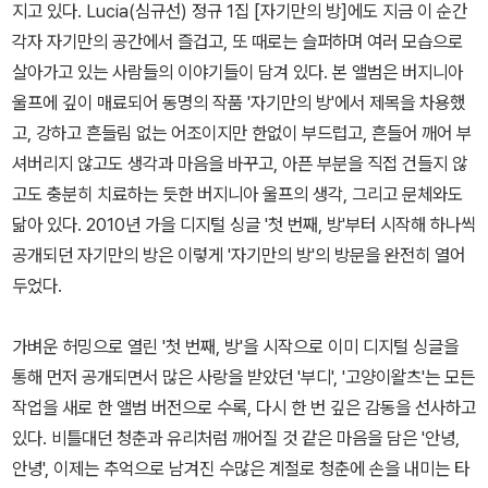
지고 있다. Lucia(심규선) 정규 1집 [자기만의 방]에도 지금 이 순간
각자 자기만의 공간에서 즐겁고, 또 때로는 슬퍼하며 여러 모습으로
살아가고 있는 사람들의 이야기들이 담겨 있다. 본 앨범은 버지니아
울프에 깊이 매료되어 동명의 작품 '자기만의 방'에서 제목을 차용했
고, 강하고 흔들림 없는 어조이지만 한없이 부드럽고, 흔들어 깨어 부
셔버리지 않고도 생각과 마음을 바꾸고, 아픈 부분을 직접 건들지 않
고도 충분히 치료하는 듯한 버지니아 울프의 생각, 그리고 문체와도
닮아 있다. 2010년 가을 디지털 싱글 '첫 번째, 방'부터 시작해 하나씩
공개되던 자기만의 방은 이렇게 '자기만의 방'의 방문을 완전히 열어
두었다.
가벼운 허밍으로 열린 '첫 번째, 방'을 시작으로 이미 디지털 싱글을
통해 먼저 공개되면서 많은 사랑을 받았던 '부디', '고양이왈츠'는 모든
작업을 새로 한 앨범 버전으로 수록, 다시 한 번 깊은 감동을 선사하고
있다. 비틀대던 청춘과 유리처럼 깨어질 것 같은 마음을 담은 '안녕,
안녕', 이제는 추억으로 남겨진 수많은 계절로 청춘에 손을 내미는 타