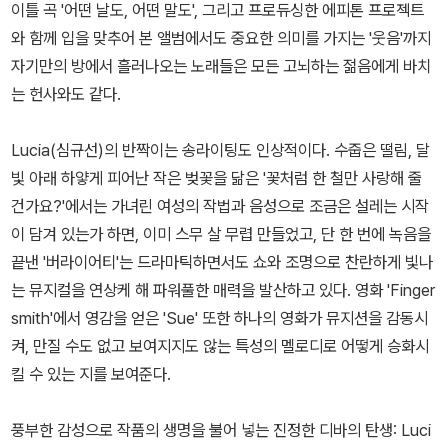
이틀 곡 '어떤 날도, 어떤 말도', 그리고 프로듀싱한 에피톤 프로젝트
와 함께 입을 맞추어 본 앨범에서도 중요한 의미를 가지는 '웃음'까지
자기만의 방에서 흘러나오는 노래들은 모든 고뇌하는 젊음에게 바치
는 헌사와도 같다.
Lucia(심규선)의 반짝이는 송라이팅도 인상적이다. 수줍은 떨림, 달
빛 아래 하얗게 피어난 작은 벚꽃을 닮은 '꽃처럼 한 철만 사랑해 줄
건가요?'에서는 가녀린 여성의 작법과 음성으로 조금은 설레는 시작
이 담겨 있는가 하면, 이미 스무 살 무렵 만들었고, 단 한 번에 녹음을
끝낸 '버라이어티'는 드라마틱하면서도 쇼와 조명으로 찬란하게 빛나
는 뮤지컬을 연상케 해 파워풀한 매력을 발산하고 있다. 영화 'Finger
smith'에서 영감을 얻은 'Sue' 또한 하나의 영화가 뮤지션을 감동시
켜, 만질 수도 없고 보여지지도 않는 특성의 멜로디로 어떻게 승화시
킬 수 있는 지를 보여준다.
풍부한 감성으로 작품의 생명을 불어 넣는 진정한 디바의 탄생: Luci