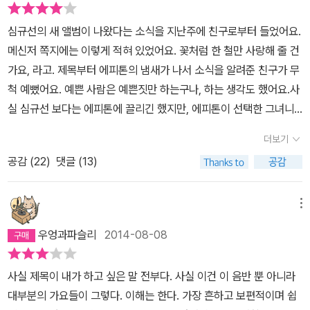
심규선의 새 앨범이 나왔다는 소식을 지난주에 친구로부터 들었어요.
메신저 쪽지에는 이렇게 적혀 있었어요. 꽃처럼 한 철만 사랑해 줄 건
가요, 라고. 제목부터 에피톤의 냄새가 나서 소식을 알려준 친구가 무
척 예뻤어요. 예쁜 사람은 예쁜짓만 하는구나, 하는 생각도 했어요.사
실 심규선 보다는 에피톤에 끌리긴 했지만, 에피톤이 선택한 그녀니
까 나는 무작정 그녀를 들어요. 그녀의 찌찔한 그 노래도 기억해요. 술
더보기
한 잔 했어요 그대 보고 싶은 맘에 또 울컥했어요. 술을 안마시고 싶었
공감 (
22
)
댓글 (13)
다가도 술이 마시고 싶어지는 바로 그 노래요. 술을 마시노라면 따라
부르고 싶은 그 노래요. 가끔은 감성에 쩔어서 푹 젖어 버리고 그렇게
흐느적거리고 싶을때 심규선의 목소리는 맞춤하지 않던가요. 그런데
메뉴
말이죠, 꽃처럼 한 철만 사랑해 줄 건가요, 라는 제목이요. 봄 냄새가
우엉과파슬리
2014-08-08
나고 봄이 느껴지고 그리고 화사하지만, 그렇지만 나는 당신에게 꽃
처럼 한 철만 사랑해 줄 건가요, 라고는 묻지 않을래요. 꽃처럼 한 철
사실 제목이 내가 하고 싶은 말 전부다. 사실 이건 이 음반 뿐 아니라
만 사랑해주는 것도 물론 좋지만, 나라는 꽃은 한 철만 피고 끝나지는
대부분의 가요들이 그렇다. 이해는 한다. 가장 흔하고 보편적이며 쉽
않거든요. 작년에도 피었던 것 처럼 내년에도 필 거에요. 그리고 피었