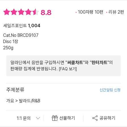
8.8
100자평 10편
리뷰 2편
세일즈포인트
1,004
Cat.No BRCD9107
Disc 1장
250g
알라딘에서 음반을 구입하시면 "
써클차트
"와 "
한터차트
"의
판매량 집계에 반영됩니다.
[FAQ 보기]
주제분류
신간알림 신청
가요
>
발라드/R&B
선물하기
공유하기