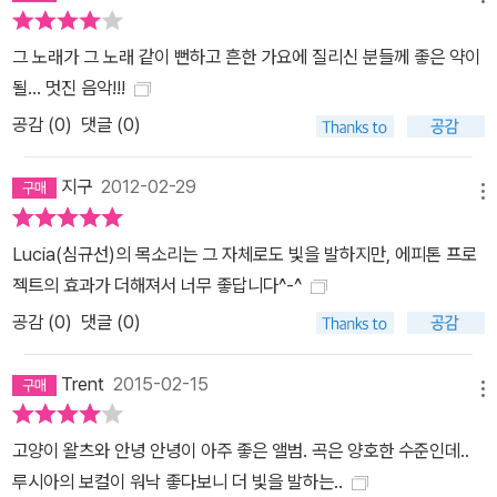
그 노래가 그 노래 같이 뻔하고 흔한 가요에 질리신 분들께 좋은 약이
될... 멋진 음악!!!
공감 (
0
)
댓글 (0)
지구
2012-02-29
메뉴
Lucia(심규선)의 목소리는 그 자체로도 빛을 발하지만, 에피톤 프로
젝트의 효과가 더해져서 너무 좋답니다^-^
공감 (
0
)
댓글 (0)
Trent
2015-02-15
메뉴
고양이 왈츠와 안녕 안녕이 아주 좋은 앨범. 곡은 양호한 수준인데..
루시아의 보컬이 워낙 좋다보니 더 빛을 발하는..