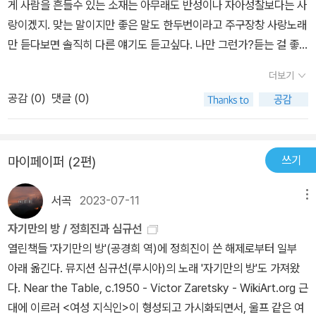
게 사람을 흔들수 있는 소재는 아무래도 반성이나 자아성찰보다는 사
다가 지기도 하겠죠. 앙상한 가지만 남기도 하고 그 가지 위에 눈이 쌓
랑이겠지. 맞는 말이지만 좋은 말도 한두번이라고 주구장창 사랑노래
이기도 할 거에요. 나를 사랑할거라면, 한 철 만이 아니라 앙상한 가지
만 듣다보면 솔직히 다른 얘기도 듣고싶다. 나만 그런가?듣는 걸 좋
일때도 사랑해줘요. 영원을 맹세해달라는게 아니에요. 영원을 맹세하
아해서 심지어 드라마도 틀어놓고 소리만 듣고 있는 경우도 있을 정
는 건, 나는 믿지 않아요. 한 철로 끝나지는 말자는 거에요. 당신이 사
더보기
도인데 웃기는게 보는 걸 빼고 듣기만 하다보면 유난히 내용이 비슷
랑한다면, 나도 당신을 사랑할 거에요.우리가 함께 사랑하는 동안, 우
공감 (
0
)
댓글 (0)
한 부분이 더 잘잡힐때가 있다. 특히 노래가 더 그렇다. 어디서 약속이
리는 강아지를 키울까요, 고양이는 어떨까요? 고양이 왈츠에 맞춰 고
라도 한 듯 천편일률적인 가사들에 질릴때는 방송을 끄고 골라서 들
양이가 춤을 추면 우리도 함께 춤을 출까요. 아니요, 나는 우리가 함께
어야만 한다. 그래서 그런가 맘 먹고 구입한 음반들은 클래식처럼 가
하는 동안은 당신과 나 둘 뿐이었으면 좋겠어요. 당신은 내 밥만 차려
쓰기
마이페이퍼 (2편)
사가 아예 없거나 알아듣지도 못하는 외국어이거나 그렇지 않으면 고
요. 고양이 밥도 강아지 밥도 차리지 말아요. 물론, 나는 심규선이 Su
심해서 골라놓은 사랑없는 노래들이다. 재미있는 주제들 일상적인 평
e 에서 노래하는 것 처럼, I Can't Live Without You 라고 당신에게
서곡
2023-07-11
메뉴
범함 사랑 아닌 우정 같은 걸 노래하는 음반들만 모아놓고 보니 어째
말하진 않을거에요. 나는 당신 없이 살 수 없지는 않아요. 당신이 없어
다들 비 공중파 밴드들이다. 나중에는 찾는 것도 귀찮아져서 저런 음
자기만의 방 / 정희진과 심규선
도 살았고 당신이 떠나도 살 수 있어요. 그렇지만, 당신이 있다면 더
반들만 내는 제작사를 찾아내고 거기 음반들은 그냥 리뷰만 보고 샀
열린책들 '자기만의 방'(공경희 역)에 정희진이 쓴 해제로부터 일부
좋을거에요. 그게 나의 진심이고 진실이에요. 물론, 아직도 나는 가끔
다. 이 음반도 그랬다. 에피톤 프로젝트라는 이름과 예전에 루시아 라
아래 옮긴다. 뮤지션 심규선(루시아)의 노래 '자기만의 방'도 가져왔
자기만의 방 에 갇혀 당신이 불러도 나오지 않을지도 몰라요. 어떤 말
는 이름으로 실렸던 코라보레이션 음반에서 인상적인 가사를 기억해
다. Near the Table, c.1950 - Victor Zaretsky - WikiArt.org 근
도 어떤 날도 내게 위로가 되지 않아 그 방 안에 갇혀 두 다리를 끌어
뒀다가 구입했다. 그래서 그랬나 자기만의 방 이라는 제목과 물 속에
대에 이르러 <여성 지식인>이 형성되고 가시화되면서, 울프 같은 여
모으고 고개를 숙여 어둠에 갇혀 있기도 할거에요. 당신은 그때의 나