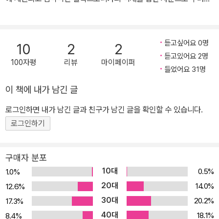
마니아 층을 형성하며 음악팬들 사이에서 입 소문을 타며 주목할만한
신인으로 떠올랐다. 귓가를 울리는 세련된 멜로디에 안타까운 여운이
남는 가사, 담담한 차세정의 보컬이 더해져 누구나 한 번쯤 경험했음
듣고싶어요 0명
10
2
2
직한 지난 사랑의 소소했던 순간을 불러일으키는 에피톤 프로젝트의
듣고있어요 2명
100자평
리뷰
마이페이퍼
음악은 강요하지 않는 슬픔을 공감하게 한다.
들었어요 31명
이 책에 내가 남긴 글
로그인하면 내가 남긴 글과 친구가 남긴 글을 확인할 수 있습니다.
로그인하기
구매자 분포
10대
0.5%
1.0%
20대
14.0%
12.6%
30대
20.2%
17.3%
40대
18.1%
8.4%