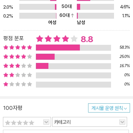
50대
4.6%
2.0%
60대
1.1%
0.2%
여성
남성
8.8
평점 분포
58.3%
25.0%
16.7%
0%
0%
100자평
게시물 운영 원칙
카테고리