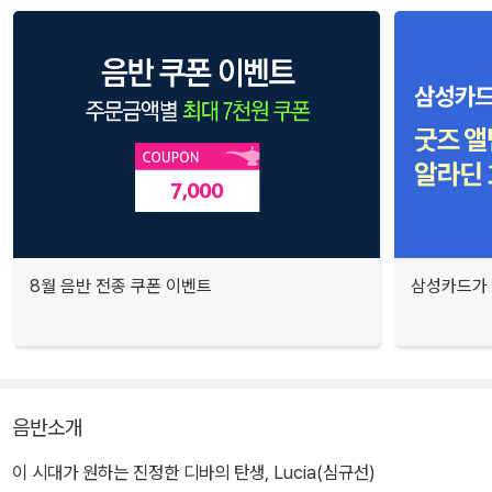
8월 음반 전종 쿠폰 이벤트
삼성카드가 
음반소개
이 시대가 원하는 진정한 디바의 탄생, Lucia(심규선)