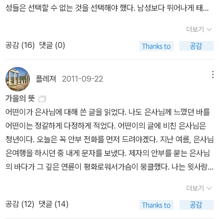
잠겨 책을 읽는 모습을 보고 올커니 이건 그런류 라고 착각한 , 그러니
성들은 선택할 수 없는 것을 선택해야 했다. 남성보다 뛰어나게 태어
를 그 곳에서 꺼낼 어떤 레시피도 지금은 알지 못할거에요. 세상에 어
까 내 실망은 내 멋대로였던 기대에서 비롯된 오해의 결과물이다. 대
나거나, 완전히 비범하거나, 아니면 <단지 여성>일 뿐이라고 겸손해
른이 되는 레시피 가 없는 것 처럼요. 그렇지만 열심히 나를 불러줘요.
더보기
부분의 가사들이 제목만큼이나 시적이다. 우아하거나 아름답다거나
야 했다. 근대는 이성애 핵가족 제도를 중심으로 개인의 감정부터 국
안녕, 안녕. 끊임없이 나를 불러줘요. 그러면나는 나만의 방을 없애지
그런 수식어가 어울릴법한 노래들이다. 차분하고 담담한 목소리도 그
공감 (
16
)
댓글 (0)
제 정치까지 인간 생활의 전 영역에 걸쳐 젠더가 제도화된 시스템을
는 못하겠지만,첫번째, 방 을 뺄수는 없겠지만,당신을 위한 두번째, 방
런 분위기 조성에 한몫한다. 그렇지만 어째서 그 감정이 다 사랑이란
말한다. 여성이 글을 쓰기 위한 경제력과 자신을 설명할 수 있는 언어
을 만들수는 있어요. 우리는 그 방안에서 이야기하고 웃고 떠들면서
말이더냐. 사람마다 다르겠지만 최소한 나는 내 방에 있는 게 전부 다
를 갖는 것은 해방의 기본 조건이자 영원한 과제다. <영원한 과제>라
때로는 침묵하면서 버라이어티 하게 우리만의 시간을 채울 수 있을
플레져
2011-09-22
메뉴
사랑과 연애는 아니란 말이지. 이소라의 정말로 처절하게 슬펐던 음
는 건 달성되지 않을 목표이기 때문이다. 이것은 절망이 아니라, 가부
거에요.심규선이 부디, 라고 간절히 애원하면서 뭐라고 노래했는지
가을의 뜻
반, 달 처럼 대놓고 난 지금 사랑에 미쳐서 죽을거 같다고 말했더라면
장제나 그 사회를 살아가는 개인이나 모두 변형을 거듭한다는 의미에
알아요? 흔들리는 나를 일으켜주고 흔들리는 나를 잡아달라고 해요.
어떤이가 은사님에 대해 쓴 글을 읽었다. 나도 은사님께 느꼈던 바를
오히려 나았을지도 모른다. 무엇보다 연애감정을 저렇게 담담하게 들
서 완전한 해방, 완전한 문제 해결은 없다는 뜻이다. - 해제(정희진)
거친 파도가 나를 삼키지 않도록 말이죠. 나도 그래요. 나를 잡아주는
어떤이는 정갈하게 다정하게 적었다. 어떤이의 글에 비친 은사님은
여다보는게 정말 가능하긴 한가 싶기도 해서 별로 공감이 안간것도
게 당신이었으면 좋겠어요. 나는 여전히 흔들리지만, 당신이 흔들리
청년이다. 오늘은 꼭 안부 전화를 먼저 드려야겠다. 지난 여름, 은사님
불평이라면 불평이겠지. 누가 보면 음반 하나듣고 별소릴 다한다고
지 않도록 나를 단단히 받쳐줘요. 나는 조금 지쳐있지만, 당신이 나를
은여행을 하시던 중 내게 문자를 보냈다. 제자의 안부를 묻는 은사님
비웃을지도 모르겠지만...길게 썼는데 요약하면 애매했다. 종종 떠오
일으켜 세워줘요. 나는 다른 사람의 손을 잡을 자신은 없지만 당신이
의 바다가 그 깊은 연륜이 평화로워서가슴이 뭉클했다. 나는 윗사람
르는 지나간 감정에 대해 우아하게 관조해보고 싶은사람에게 어울릴
라면 그 손을 잡을 수 있을 것 같아요.부디, 내 손을 잡아줘요. 그리고
에 대한 공경심과 어려움을 동시에 갖고 있다. 공경심보다 어려움이
법한 음악. 어떤 분은 좀 오글거린다고 써 두셨던데 개인적으로는 공
그 손을 놓지 말아줘요, 제발.당신이 내 손을 놓지 않는다면 나는 당신
더보기
몇 배는 더 크다. 윗사람과 친해지는 데는 시간이 걸린다는 뜻이다. 되
감이었다. 목소리가 참 맑고 좋던데 저런 목소리로 다른 노래도 좀 불
의 손가락 사이사이로 얽혀있는 내 손가락을 풀지 않아요. 당신의 손
공감 (
12
)
댓글 (14)
도록이면 그분들과 거리를 두고 있어야 마음이 편하다. 은사님과 먼
러줬으면 얼마나 좋을까, 듣는 내내 그런 생각만 자꾸 났다.
에 힘이 들어간다면, 나 역시 힘을 줘서 그 손을 잡을거에요.마주보는