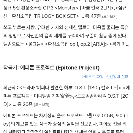
정규 5집 환상소곡집 OP.3 <Monster> [마블 컬러 2LP]>
,
<심규
선 - 환상소곡집 TRILOGY BOX SET>
… 총 47종
(모두보기)
쓰고 부르는 사람. 유려한 가사와 섬세한 멜로디, 마음을 울리는 특유
의 창법으로 자신만의 음악 세계를 구축하며 꾸준히 활동 중에 있다.
앨범으로는 <꽃그늘>
<환상소곡집 op.1, op.2 [ARIA]> <몸과 마
음> <월령 上, 下> <소로小路> 등이 있으며, 다수의 드라마 OST
에 참여했다.
작곡가:
에피톤 프로젝트 (Epitone Project)
아티스트 파일
신간알림 신청
최근작 :
<드라마 '어쩌다 발견한 하루' O.S.T [180g 컬러 LP]>
,
<에
피톤 프로젝트 - 미니앨범 기착寄着>
,
<도도솔솔라라솔 O.S.T [2C
D]>
… 총 26종
(모두보기)
에피톤 프로젝트는 차세정의 솔로 프로젝트 그룹으로 015B, 토이(T
oy)의 계보를 잇는 작곡가 중심의 음악을 선보인다. 피아노 선율 위
에 세련되고 감각적인 일렉트로니카의 색채를 입힌 사운드로 두터운