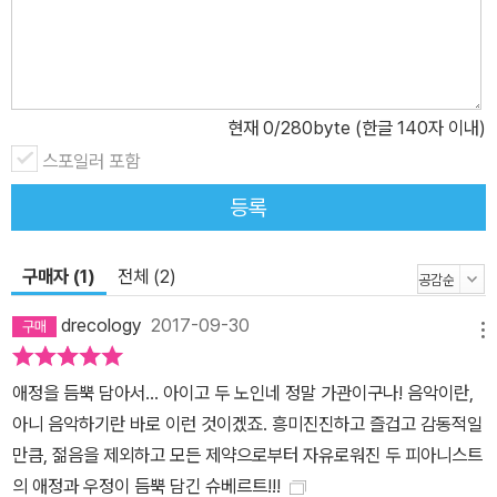
현재
0
/280byte (한글 140자 이내)
스포일러 포함
등록
구매자 (1)
전체 (2)
drecology
2017-09-30
메뉴
애정을 듬뿍 담아서... 아이고 두 노인네 정말 가관이구나! 음악이란,
아니 음악하기란 바로 이런 것이겠죠. 흥미진진하고 즐겁고 감동적일
만큼, 젊음을 제외하고 모든 제약으로부터 자유로워진 두 피아니스트
의 애정과 우정이 듬뿍 담긴 슈베르트!!!