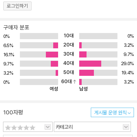
단언했을 정도로 그는 음악에 전념한 천재이기도 했다. 모차르트의
로그인하기
작품은 가볍고 경쾌한 장조의 작품이 대부분인데 만년에 접어들어서
는 장조의 작품이라도 비장함과 애수에 넘치는 작품이 늘었고, 그런
구매자 분포
작품들은 ‘천상의 음악’이라고 형용되었다. 죽기 두 달 전 건강이 이미
10대
0%
0%
안 좋은 상황에서도 '마적'을 작곡해 초연하는 등 정력적으로 곡들을
20대
3.2%
6.5%
썼으나 미완의 걸작 '레퀴엠'을 쓰던 도중 쓰러져 불과 2주 뒤에 35년
30대
10개월의 젊은 나이로 빈에서 사망했다. 모차르트의 '레퀴엠'은 하이
9.7%
16.1%
든, 베버, 베토벤, 슈베르트, 쇼팽, 로시니, 베를리오즈 같은 음악가들
40대
29.0%
9.7%
뿐 아니라, 실러, 괴테, 나폴레옹을 비롯해 많은 저명인사와 유럽 왕족
50대
19.4%
3.2%
들의 장례식에서 연주되었다.
60대
3.2%
0%
여성
남성
100자평
게시물 운영 원칙
카테고리