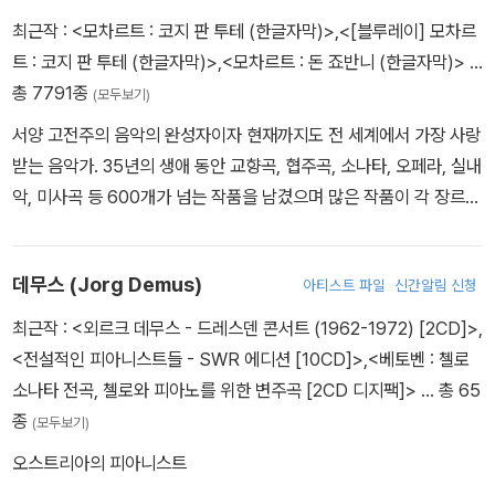
최근작 :
<모차르트 : 코지 판 투테 (한글자막)>
,
<[블루레이] 모차르
트 : 코지 판 투테 (한글자막)>
,
<모차르트 : 돈 죠반니 (한글자막)>
…
총 7791종
(모두보기)
서양 고전주의 음악의 완성자이자 현재까지도 전 세계에서 가장 사랑
받는 음악가. 35년의 생애 동안 교향곡, 협주곡, 소나타, 오페라, 실내
악, 미사곡 등 600개가 넘는 작품을 남겼으며 많은 작품이 각 장르의
정점에 있다고 평가받고 있다. 다섯 살 때 첫 작곡을 했으며 열네 살
때 이탈리아 여행 중에 오페라 '폰투스의 왕 미트라다테스'를 무대에
데무스 (Jorg Demus)
아티스트 파일
신간알림 신청
올려 대성공을 거두었다. 좋은 일자리를 얻기 위해 몇 차례에 걸쳐 유
럽 전역을 여행했으나 경이적인 음악의 신동이라는 평판과 작품들의
최근작 :
<외르크 데무스 - 드레스덴 콘서트 (1962-1972) [2CD]>
,
대성공에도 불구하고 결국은 그것을 얻는 데 실패했다. 고향인 잘츠
<전설적인 피아니스트들 - SWR 에디션 [10CD]>
,
<베토벤 : 첼로
부르크로 돌아와 궁정 오르가니스트로 잠깐 동안 일했으나 대주교와
소나타 전곡, 첼로와 피아노를 위한 변주곡 [2CD 디지팩]>
… 총 65
의 불화로 해고되고 이후 빈으로 거처를 옮겨 작곡과 연주에 전념했
종
(모두보기)
다. 피아니스트, 작곡가로서의 높은 명성과 '피가로의 결혼', '돈 조반
오스트리아의 피아니스트
니' 등 오페라의 성공에도 불구하고 당시 그것에 대한 보수는 그의 형