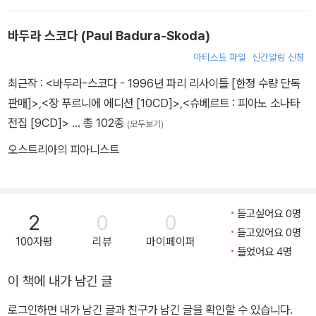
편없는 경제관념과 낭비벽을 감당하기에는 충분치 않았다. 안정적인
예술 활동을 위해서는 궁정이나 귀족으로부터의 후원이 필수적이었
바두라 스코다 (Paul Badura-Skoda)
던 시대에 높은 급료를 안정적으로 지급받을 수 있는 일자리를 죽을
아티스트 파일
신간알림 신청
때까지 얻지 못했던 모차르트는 짧은 생애 동안 주로 생계를 위해 곡
최근작 :
<바두라-스코다 - 1996년 파리 리사이틀 [한정 수량 단독
들을 썼고, 만년에는 닥치는 대로 주위 사람들에게 돈을 빌려 달라는
판매]>
,
<장 푸르니에 에디션 [10CD]>
,
<슈베르트 : 피아노 소나타
편지를 보냈다. 그런 불안정한 생활 속에서도 모차르트의 창작열은
전집 [9CD]>
… 총 102종
죽기 직전까지 조금도 식지 않아 음악사에 영원히 남을 수많은 작품
(모두보기)
들을 썼다. 모차르트의 천재성에 관한 일화는 무수히 많은데 바티칸
오스트리아의 피아니스트
에서 외부에 그 악보를 공개하지 않고 있던 비곡 알레그리의 '미제레
레'를 처음 듣고 거의 완벽하게 채보했고 이틀 뒤 두 번째에는 몇 개의
소소한 것들을 수정해 악보를 완성했다. 모차르트에 의해 처음으로
듣고싶어요 0명
2
0
0
'미제레레'는 일반에 악보가 공개되었다. '교향곡 36번'을 사흘 만에
듣고있어요 0명
100자평
리뷰
마이페이퍼
작곡했고 그의 3대 교향곡으로 평가받는 '교향곡 39번'부터 '교향곡
들었어요 4명
41번'까지를 6주 만에 완성했다. 모차르트 스스로 자신은 음악에 대
이 책에 내가 남긴 글
한 천재를 타고났다고 자부했으나 작곡을 위해서 자신보다도 많은 시
간을 생각하고 거장들의 작품을 연구한 사람은 단 한 사람도 없다고
로그인하면 내가 남긴 글과 친구가 남긴 글을 확인할 수 있습니다.